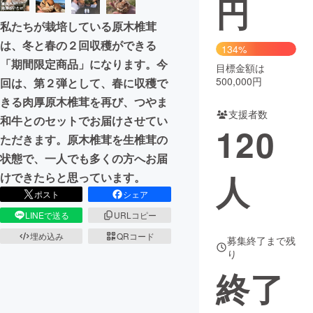
円
私たちが栽培している原木椎茸
まちづくり・地域活性化
は、冬と春の２回収穫ができる
134%
「期間限定商品」になります。今
目標金額は
CAMPFIRE for Social Good
CAMPFIRE Creation
500,000円
回は、第２弾として、春に収穫で
CAMPFIREふるさと納税
machi-ya
コミュニティ
きる肉厚原木椎茸を再び、つやま
支援者数
和牛とのセットでお届けさせてい
120
ただきます。原木椎茸を生椎茸の
状態で、一人でも多くの方へお届
人
けできたらと思っています。
ポスト
シェア
LINEで送る
URLコピー
埋め込み
QRコード
募集終了まで残
り
終了