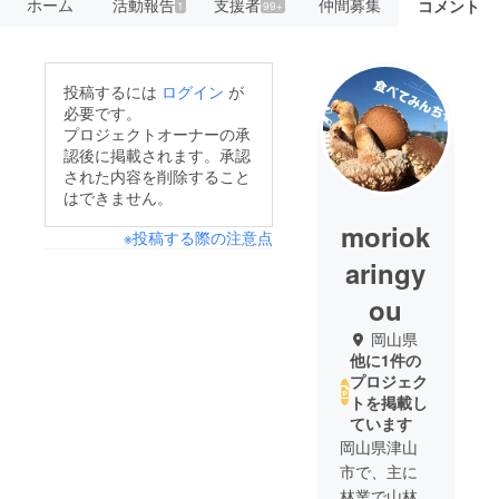
ホーム
活動報告
支援者
仲間募集
コメント
1
99+
投稿するには
ログイン
が
必要です。
プロジェクトオーナーの承
認後に掲載されます。承認
された内容を削除すること
はできません。
moriok
※投稿する際の注意点
aringy
ou
岡山県
他に1件の
プロジェク
トを掲載し
ています
岡山県津山
市で、主に
林業で山林