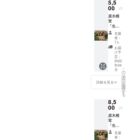
5,5
り、多
保存し
料込み
少の前
00
ておく
の金額
円
後はあ
と美味
で設定
原木椎
りま
しさを
してい
茸
す。）
そのま
るた
「生」
干し肉
ま次食
め、お
２kg 内
は、２
べる時
得で
支援
容量：
００gに
も楽し
す。
者：
約５０
なりま
めま
7人
個〜６
す。 保
す。 お
お届
０個
存方
礼の
け予
（サイ
法：干
定：
メッ
ズによ
2022
し肉
セージ
年04
り、多
は、冷
付き 価
こ
月
少の前
蔵での
の
格につ
リ
後はあ
保存が
タ
いて
ー
りま
好まし
ン
ネット
詳細を見る
を
す。）
く、２
選
販売で
択
ご友人
週間以
す
は１kg
る
たちと
内に食
３００
8,5
のまと
べるの
０円
め買い
00
がおす
（送料
円
にお得
すめで
別）で
原木椎
です。
す。
販売し
茸
余った
余った
てお
「生」
もの
もの
り、送
１kgと
は、そ
は、そ
料込み
支援
「干し
のまま
のまま
の金額
者：