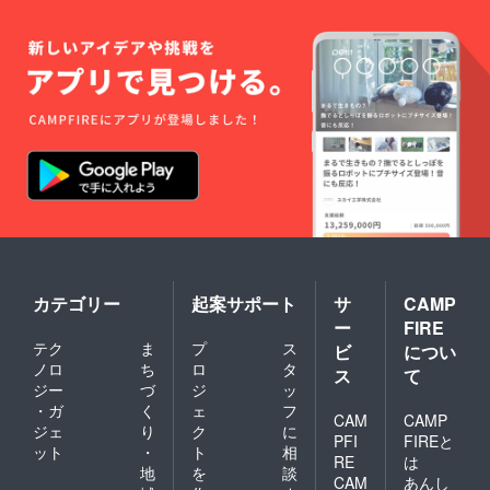
セット
にして
いま
す。
カテゴリー
起案サポート
サ
CAMP
ー
FIRE
テク
ま
プ
ス
ビ
につい
ノロ
ち
ロ
タ
ス
て
ジー
づ
ジ
ッ
・ガ
く
ェ
フ
CAM
CAMP
ジェ
り
ク
に
PFI
FIREと
ット
・
ト
相
RE
は
地
を
談
CAM
あんし