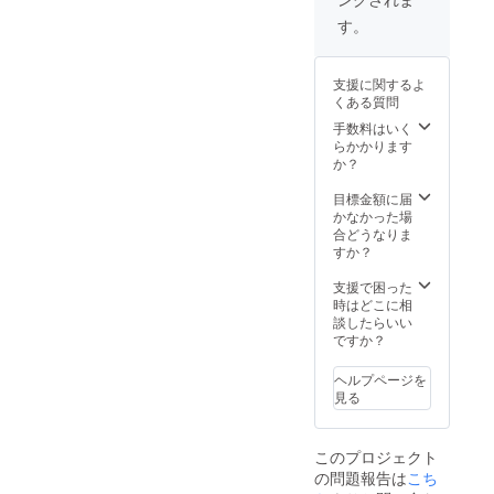
く、２
り、送
り、送
週間以
料込み
料込み
す。
内に食
の金額
の金額
べるの
で設定
で設定
がおす
してい
してい
支援に関するよ
すめで
るた
るた
くある質問
す。
め、お
め、お
余った
得で
手数料はいく
得で
もの
す。
らかかります
す。 ま
は、そ
か？
た、２
のまま
社の商
かカッ
目標金額に届
品を１
トして
かなかった場
回の送
冷凍保
合どうなりま
料で対
保存し
すか？
応する
ておく
ためお
と美味
支援で困った
得な
しさを
時はどこに相
セット
そのま
談したらいい
にして
ま次食
ですか？
いま
べる時
す。
も楽し
ヘルプページを
めま
見る
す。 お
礼の
メッ
このプロジェクト
セージ
の問題報告は
こち
付き 価