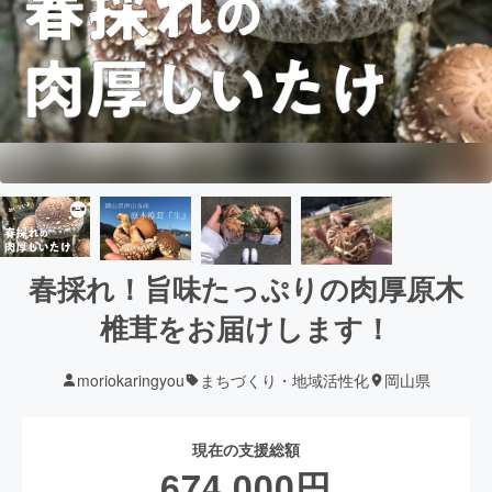
春採れ！旨味たっぷりの肉厚原木
椎茸をお届けします！
moriokaringyou
まちづくり・地域活性化
岡山県
現在の支援総額
674,000
円