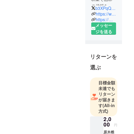
の伐採を行
b3XPqQ5gqThnWDH
い、少子高
https://www.morioka-ringyou.com/
齢化で放置
https://morishiitake.thebase.in
メッセー
された空き
ジを送る
土地を活用
しようと不
動産事業を
立ち上げ活
リターンを
動を行う中
で、太陽光
選ぶ
発電設備下
を利用した
目標金額
営農型発電
未達でも
設備（ソー
リターン
ラーシェア
が届きま
リング）を
す
(All-in
方式)
活用し、原
木椎茸栽培
2,0
00
をはじめた
円
会社です。
原木椎