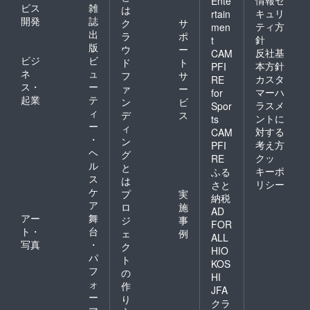
Ente
ビス
雑
は
キュリ
rtain
開発
誌
ク
サ
ティ方
men
出
ラ
ポ
針
t
版
ウ
ー
反社基
CAM
ビジ
ビ
ド
ト
本方針
PFI
ネ
ュ
フ
サ
カスタ
RE
ス・
ー
ァ
ー
マーハ
for
起業
テ
ン
ビ
ラスメ
Spor
ィ
デ
ス
ントに
ts
ー
ィ
対する
CAM
・
ン
考え方
PFI
ヘ
グ
クッ
RE
ル
と
キーポ
ふる
ス
は
リシー
さと
ケ
プ
実
納税
ア
ロ
施
AD
アー
舞
ジ
事
FOR
ト・
台
ェ
例
ALL
写真
・
ク
HIO
パ
ト
KOS
フ
の
HI
ォ
作
JFA
ー
り
クラ
マ