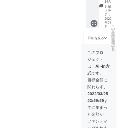
肉」４
かカッ
かカッ
24人
で設定
０００
トして
トして
してい
お届
円相当
冷凍保
冷凍保
け予
るた
のセッ
保存し
定：
保存し
め、お
ト 内容
2022
ておく
ておく
得で
年04
量：約
と美味
と美味
す。
こ
月
１２
しさを
の
しさを
リ
個〜１
そのま
タ
そのま
ー
５個
ま次食
ン
ま次食
詳細を見る
を
（サイ
べる時
選
べる時
択
ズによ
も楽し
す
も楽し
る
り、多
めま
めま
このプロ
少の前
す。 お
す。 お
ジェクト
後はあ
礼の
礼の
りま
メッ
メッ
は、
All-In方
す。）
セージ
セージ
式
です。
干し肉
付き 価
付き 価
は、４
格につ
格につ
目標金額に
００gに
いて
いて
関わらず、
なりま
ネット
ネット
す。 保
販売で
販売で
2022/03/25
存方
は１kg
は１kg
23:59:59
ま
法：干
３００
３００
し肉
０円
０円
でに集まっ
は、冷
（送料
（送料
た金額が
蔵での
別）で
別）で
保存が
販売し
販売し
ファンディ
好まし
てお
てお
ングされま