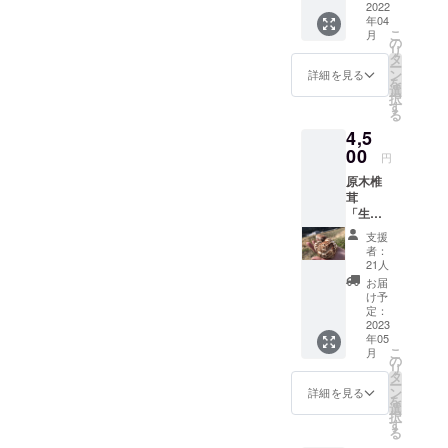
ズによ
2022
トして
年04
り、多
冷凍保
こ
月
少の前
保存し
の
リ
後はあ
ておく
タ
ー
りま
と美味
ン
詳細を見る
を
す。）
しさを
選
択
ご家族
そのま
す
る
（２
ま次食
4,5
人〜３
べる時
人）で
00
も楽し
円
食べる
めま
原木椎
には、
す。 お
茸
作り置
礼の
「生」
き等に
メッ
５００g
も活用
セージ
支援
と「干
できる
付き 価
者：
し肉」
調理し
格につ
21人
２００
やすい
いて
お届
０円相
量にな
ネット
け予
当の
りま
定：
販売で
セット
2023
す。
は１kg
年05
内容
余った
３００
こ
月
量：約
もの
の
０円
リ
１２
は、そ
タ
（送料
ー
個〜１
のまま
ン
別）で
詳細を見る
を
５個
かカッ
選
販売し
択
（サイ
トして
す
てお
る
ズによ
冷凍保
り、送