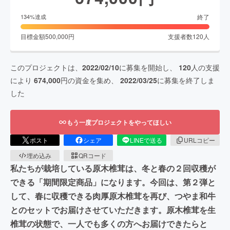
終了
134
%達成
目標金額
500,000
円
支援者数
120
人
このプロジェクトは、
2022/02/10
に募集を開始し、
120
人の支援
により
674,000
円の資金を集め、
2022/03/25
に募集を終了しま
した
もう一度プロジェクトをやってほしい
ポスト
シェア
LINEで送る
URLコピー
埋め込み
QRコード
私たちが栽培している原木椎茸は、冬と春の２回収穫が
できる「期間限定商品」になります。今回は、第２弾と
して、春に収穫できる肉厚原木椎茸を再び、つやま和牛
とのセットでお届けさせていただきます。原木椎茸を生
椎茸の状態で、一人でも多くの方へお届けできたらと