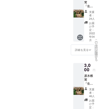
茸
「津山サン
「生」
シャイン〜
５００g
支援
原木椎茸パ
内容
者：
量：約
ネル下暮ら
24人
１２
お届
し〜」と名
個〜２
け予
づけ、肉厚
０個
定：
（サイ
2022
で風味の強
年04
ズによ
こ
い原木椎茸
月
り、多
の
リ
少の前
を販売し、
タ
ー
後はあ
ン
詳細を見る
地域の資源
を
りま
選
択
を次世代に
す。）
す
る
１kgで
つなげ、雇
3,0
は、量
用の創出、
が多す
00
円
土地の活用
ぎるそ
原木椎
んな方
を積極的に
茸
へおす
行なってい
「生」
すめで
１kg 内
す。
支援
容量：
余った
者：
約３０
もの
46人
個〜４
は、そ
お届
０個
のまま
け予
（サイ
かカッ
定：