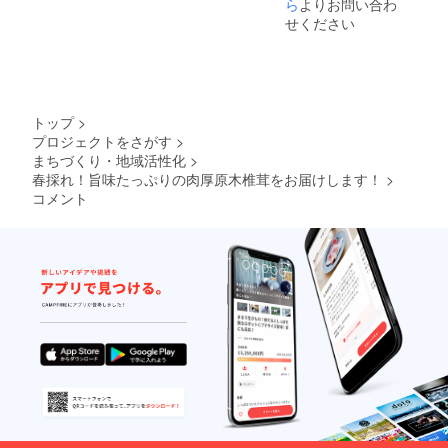
格につ
ら
よりお問い合わ
いて
せください
ネット
販売で
は１kg
３００
０円
（送料
トップ
>
別）で
プロジェクトをさがす
>
販売し
まちづくり・地域活性化
>
てお
り、送
春採れ！旨味たっぷりの肉厚原木椎茸をお届けします！
>
料込み
コメント
の金額
で設定
してい
るた
め、お
得で
す。 ま
た、２
社の商
品を１
回の送
料で対
応する
ためお
得な