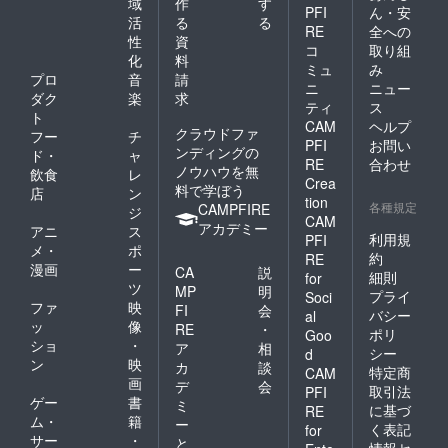
域
作
す
PFI
ん・安
活
る
る
RE
全への
性
資
コ
取り組
化
料
ミュ
み
プロ
音
請
ニ
ニュー
ダク
楽
求
ティ
ス
ト
CAM
ヘルプ
クラウドファ
フー
チ
PFI
お問い
ンディングの
ド・
ャ
RE
合わせ
ノウハウを無
飲食
レ
Crea
料で学ぼう
店
ン
tion
各種規定
CAMPFIRE
ジ
CAM
アカデミー
アニ
ス
利用規
PFI
メ・
ポ
約
RE
漫画
ー
CA
説
細則
for
ツ
MP
明
プライ
Soci
ファ
映
FI
会
バシー
al
ッ
像
RE
・
ポリ
Goo
ショ
・
ア
相
シー
d
ン
映
カ
談
特定商
CAM
画
デ
会
取引法
PFI
ゲー
書
ミ
に基づ
RE
ム・
籍
ー
く表記
for
サー
・
と
情報セ