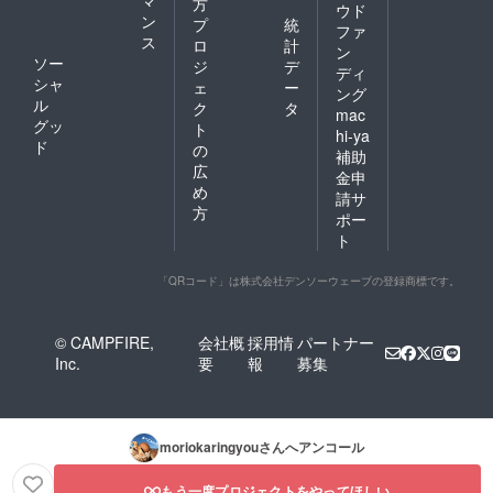
方
ウド
ン
プ
統
ファ
ス
ロ
計
ン
ソー
ジ
デ
ディ
シャ
ェ
ー
ング
ル
ク
タ
mac
グッ
ト
hi-ya
ド
の
補助
広
金申
め
請サ
方
ポー
ト
「QRコード」は株式会社デンソーウェーブの登録商標です。
© CAMPFIRE,
会社概
採用情
パートナー
Inc.
要
報
募集
moriokaringyou
さんへアンコール
もう一度プロジェクトをやってほしい