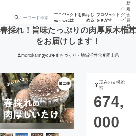
新
ロ
規
グ
会
プロジェクトを掲
はじ
プロジェクト
/
載するには
める
をさがす
イ
員
ン
登
春採れ！旨味たっぷりの肉厚原木椎茸
録
をお届けします！
人気のプロ
注目のリ
注目の新着プロ
募集終了が近いプ
もうすぐ公開
moriokaringyou
まちづくり・地域活性化
岡山県
ジェクト
ターン
ジェクト
ロジェクト
されます
アート・写真
音楽
現在の支援総
額
674,
テクノロジー・ガジェット
ゲーム・サ
000
映像・映画
書籍・雑誌
ビジネス・起業
チャレンジ