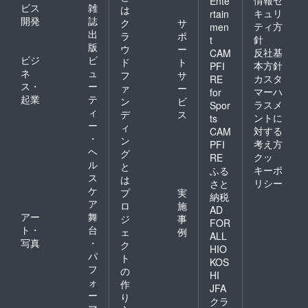
Ente
ビス
雑
は
キュリ
rtain
開発
誌
ク
サ
ティ方
men
出
ラ
ポ
針
t
版
ウ
ー
反社基
CAM
ビジ
ビ
ド
ト
本方針
PFI
ネ
ュ
フ
サ
カスタ
RE
ス・
ー
ァ
ー
マーハ
for
起業
テ
ン
ビ
ラスメ
Spor
ィ
デ
ス
ントに
ts
ー
ィ
対する
CAM
・
ン
考え方
PFI
ヘ
グ
クッ
RE
ル
と
キーポ
ふる
ス
は
リシー
さと
ケ
プ
実
納税
ア
ロ
施
AD
アー
舞
ジ
事
FOR
ト・
台
ェ
例
ALL
写真
・
ク
HIO
パ
ト
KOS
フ
の
HI
ォ
作
JFA
ー
り
クラ
マ