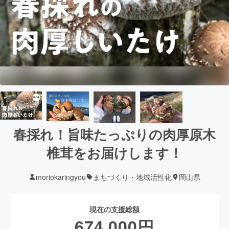
春採れ！旨味たっぷりの肉厚原木
椎茸をお届けします！
moriokaringyou
まちづくり・地域活性化
岡山県
現在の支援総額
674,000
円