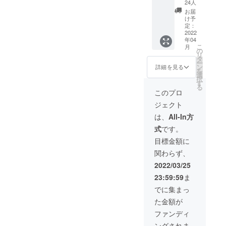
肉」４
かカッ
かカッ
24人
で設定
０００
トして
トして
してい
お届
円相当
冷凍保
冷凍保
け予
るた
のセッ
保存し
定：
保存し
め、お
ト 内容
2022
ておく
ておく
得で
年04
量：約
と美味
と美味
す。
こ
月
１２
しさを
の
しさを
リ
個〜１
そのま
タ
そのま
ー
５個
ま次食
ン
ま次食
詳細を見る
を
（サイ
べる時
選
べる時
択
ズによ
も楽し
す
も楽し
る
り、多
めま
めま
このプロ
少の前
す。 お
す。 お
ジェクト
後はあ
礼の
礼の
りま
メッ
メッ
は、
All-In方
す。）
セージ
セージ
式
です。
干し肉
付き 価
付き 価
は、４
格につ
格につ
目標金額に
００gに
いて
いて
関わらず、
なりま
ネット
ネット
す。 保
販売で
販売で
2022/03/25
存方
は１kg
は１kg
23:59:59
ま
法：干
３００
３００
し肉
０円
０円
でに集まっ
は、冷
（送料
（送料
た金額が
蔵での
別）で
別）で
保存が
販売し
販売し
ファンディ
好まし
てお
てお
ングされま