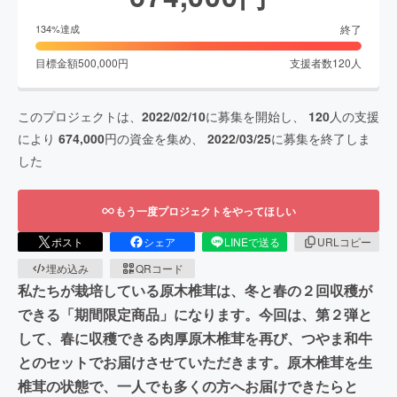
終了
134
%達成
目標金額
500,000
円
支援者数
120
人
このプロジェクトは、
2022/02/10
に募集を開始し、
120
人の支援
により
674,000
円の資金を集め、
2022/03/25
に募集を終了しま
した
もう一度プロジェクトをやってほしい
ポスト
シェア
LINEで送る
URLコピー
埋め込み
QRコード
私たちが栽培している原木椎茸は、冬と春の２回収穫が
できる「期間限定商品」になります。今回は、第２弾と
して、春に収穫できる肉厚原木椎茸を再び、つやま和牛
とのセットでお届けさせていただきます。原木椎茸を生
椎茸の状態で、一人でも多くの方へお届けできたらと