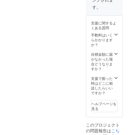
く、２
り、送
り、送
週間以
料込み
料込み
す。
内に食
の金額
の金額
べるの
で設定
で設定
がおす
してい
してい
支援に関するよ
すめで
るた
るた
くある質問
す。
め、お
め、お
余った
得で
手数料はいく
得で
もの
す。
らかかります
す。 ま
は、そ
か？
た、２
のまま
社の商
かカッ
目標金額に届
品を１
トして
かなかった場
回の送
冷凍保
合どうなりま
料で対
保存し
すか？
応する
ておく
ためお
と美味
支援で困った
得な
しさを
時はどこに相
セット
そのま
談したらいい
にして
ま次食
ですか？
いま
べる時
す。
も楽し
ヘルプページを
めま
見る
す。 お
礼の
メッ
このプロジェクト
セージ
の問題報告は
こち
付き 価