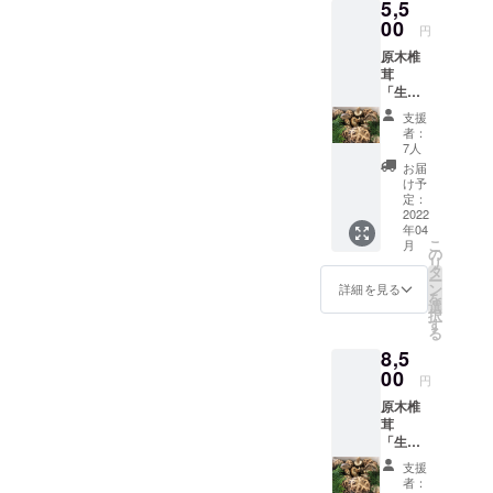
5,5
り、多
保存し
料込み
少の前
00
ておく
の金額
円
後はあ
と美味
で設定
原木椎
りま
しさを
してい
茸
す。）
そのま
るた
「生」
干し肉
ま次食
め、お
２kg 内
は、２
べる時
得で
支援
容量：
００gに
も楽し
す。
者：
約５０
なりま
めま
7人
個〜６
す。 保
す。 お
お届
０個
存方
礼の
け予
（サイ
法：干
定：
メッ
ズによ
2022
し肉
セージ
年04
り、多
は、冷
付き 価
こ
月
少の前
蔵での
の
格につ
リ
後はあ
保存が
タ
いて
ー
りま
好まし
ン
ネット
詳細を見る
を
す。）
く、２
選
販売で
択
ご友人
週間以
す
は１kg
る
たちと
内に食
３００
8,5
のまと
べるの
０円
め買い
00
がおす
（送料
円
にお得
すめで
別）で
原木椎
です。
す。
販売し
茸
余った
余った
てお
「生」
もの
もの
り、送
１kgと
は、そ
は、そ
料込み
支援
「干し
のまま
のまま
の金額
者：