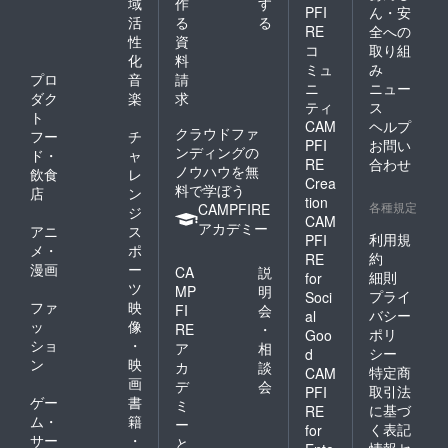
域
作
す
PFI
ん・安
活
る
る
RE
全への
性
資
コ
取り組
化
料
ミュ
み
プロ
音
請
ニ
ニュー
ダク
楽
求
ティ
ス
ト
CAM
ヘルプ
クラウドファ
フー
チ
PFI
お問い
ンディングの
ド・
ャ
RE
合わせ
ノウハウを無
飲食
レ
Crea
料で学ぼう
店
ン
tion
各種規定
CAMPFIRE
ジ
CAM
アカデミー
アニ
ス
利用規
PFI
メ・
ポ
約
RE
漫画
ー
CA
説
細則
for
ツ
MP
明
プライ
Soci
ファ
映
FI
会
バシー
al
ッ
像
RE
・
ポリ
Goo
ショ
・
ア
相
シー
d
ン
映
カ
談
特定商
CAM
画
デ
会
取引法
PFI
ゲー
書
ミ
に基づ
RE
ム・
籍
ー
く表記
for
サー
・
と
情報セ