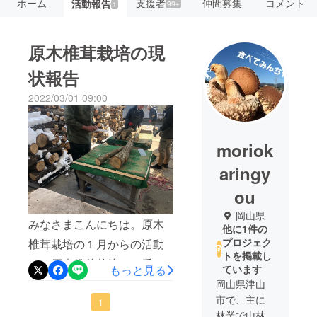
ホーム
支援者
仲間募集
コメント
活動報告
99+
1
原木椎茸栽培の現
状報告
2022/03/01 09:00
moriok
aringy
ou
岡山県
みなさまこんにちは。原木
他に1件の
プロジェク
椎茸栽培の１月からの活動
トを掲載し
は、原木椎茸栽培の一番大
もっと見る
ています
変な準備期間にあたり、山
岡山県津山
市で、主に
のクヌギやコナラの原木を
1
林業で山林