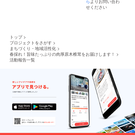
格につ
ら
よりお問い合わ
いて
せください
ネット
販売で
は１kg
３００
０円
（送料
トップ
>
別）で
プロジェクトをさがす
>
販売し
まちづくり・地域活性化
>
てお
り、送
春採れ！旨味たっぷりの肉厚原木椎茸をお届けします！
>
料込み
活動報告一覧
の金額
で設定
してい
るた
め、お
得で
す。 ま
た、２
社の商
品を１
回の送
料で対
応する
ためお
得な