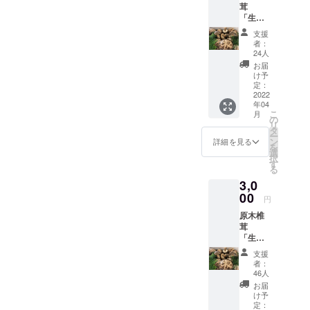
り、大地の栄養を吸い上
茸
「津山サン
「生」
シャイン〜
げ、年月をかけて大きく
５００g
支援
原木椎茸パ
内容
育った原木から栄養を吸収
者：
量：約
ネル下暮ら
24人
１２
して、肉厚の原木椎茸とな
お届
し〜」と名
個〜２
け予
ります。楽しみにお待ちく
づけ、肉厚
０個
定：
（サイ
2022
で風味の強
ださい！
年04
ズによ
こ
い原木椎茸
月
り、多
の
リ
少の前
を販売し、
タ
ー
後はあ
ン
詳細を見る
地域の資源
を
りま
選
択
を次世代に
す。）
す
る
１kgで
つなげ、雇
3,0
は、量
用の創出、
が多す
00
円
土地の活用
ぎるそ
原木椎
んな方
を積極的に
茸
へおす
行なってい
「生」
すめで
１kg 内
す。
支援
容量：
余った
者：
約３０
もの
46人
個〜４
は、そ
お届
０個
のまま
け予
（サイ
かカッ
定：