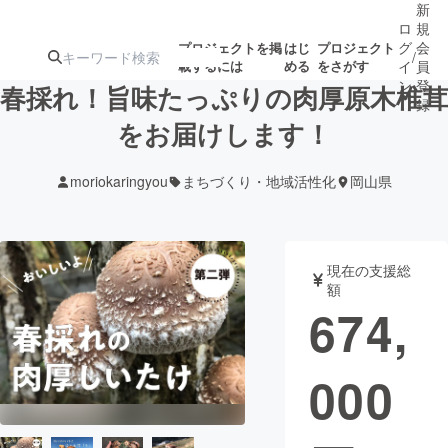
新
ロ
規
グ
会
プロジェクトを掲
はじ
プロジェクト
/
載するには
める
をさがす
イ
員
ン
登
春採れ！旨味たっぷりの肉厚原木椎茸
録
をお届けします！
人気のプロ
注目のリ
注目の新着プロ
募集終了が近いプ
もうすぐ公開
moriokaringyou
まちづくり・地域活性化
岡山県
ジェクト
ターン
ジェクト
ロジェクト
されます
アート・写真
音楽
現在の支援総
額
674,
テクノロジー・ガジェット
ゲーム・サ
000
映像・映画
書籍・雑誌
ビジネス・起業
チャレンジ