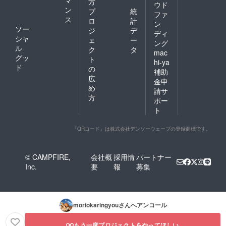
方
ウド
ン
プ
統
ファ
ス
ロ
計
ン
ソー
ジ
デ
ディ
シャ
ェ
ー
ング
ル
ク
タ
mac
グッ
ト
hi-ya
ド
の
補助
広
金申
め
請サ
方
ポー
ト
「QRコード」は株式会社デンソーウェーブの登録商標です。
© CAMPFIRE,
会社概
採用情
パートナー
Inc.
要
報
募集
moriokaringyou
さんへアンコール
もう一度プロジェクトをやってほしい