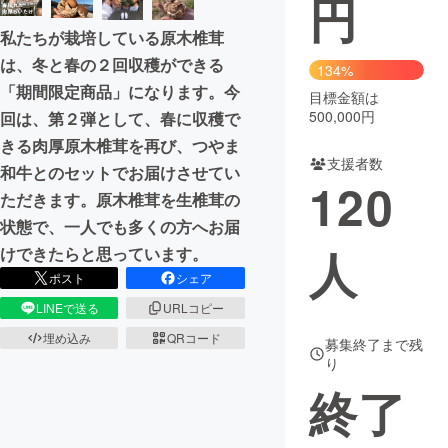
円
私たちが栽培している原木椎茸
まちづくり・地域活性化
は、冬と春の２回収穫ができる
134%
「期間限定商品」になります。今
目標金額は
CAMPFIRE for Social Good
CAMPFIRE Creation
500,000円
回は、第２弾として、春に収穫で
CAMPFIREふるさと納税
machi-ya
コミュニティ
きる肉厚原木椎茸を再び、つやま
支援者数
和牛とのセットでお届けさせてい
120
ただきます。原木椎茸を生椎茸の
状態で、一人でも多くの方へお届
人
けできたらと思っています。
ポスト
シェア
LINEで送る
URLコピー
埋め込み
QRコード
募集終了まで残
り
終了