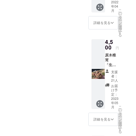
ズによ
2022
トして
年04
り、多
冷凍保
こ
月
少の前
保存し
の
リ
後はあ
ておく
タ
ー
りま
と美味
ン
詳細を見る
を
す。）
しさを
選
択
ご家族
そのま
す
る
（２
ま次食
4,5
人〜３
べる時
人）で
00
も楽し
円
食べる
めま
原木椎
には、
す。 お
茸
作り置
礼の
「生」
き等に
メッ
５００g
も活用
セージ
支援
と「干
できる
付き 価
者：
し肉」
調理し
格につ
21人
２００
やすい
いて
お届
０円相
量にな
ネット
け予
当の
りま
定：
販売で
セット
2023
す。
は１kg
年05
内容
余った
３００
こ
月
量：約
もの
の
０円
リ
１２
は、そ
タ
（送料
ー
個〜１
のまま
ン
別）で
詳細を見る
を
５個
かカッ
選
販売し
択
（サイ
トして
す
てお
る
ズによ
冷凍保
り、送