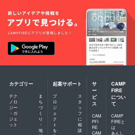
セット
にして
いま
す。
カテゴリー
起案サポート
サ
CAMP
ー
FIRE
テク
ま
プ
ス
ビ
につい
ノロ
ち
ロ
タ
ス
て
ジー
づ
ジ
ッ
・ガ
く
ェ
フ
CAM
CAMP
ジェ
り
ク
に
PFI
FIREと
ット
・
ト
相
RE
は
地
を
談
CAM
あんし