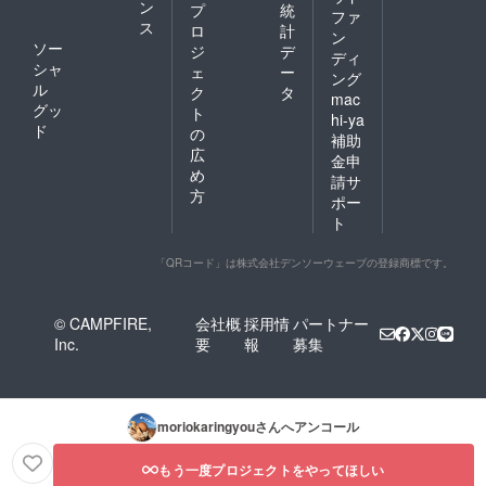
ン
プ
統
ファ
ス
ロ
計
ン
ソー
ジ
デ
ディ
シャ
ェ
ー
ング
ル
ク
タ
mac
グッ
ト
hi-ya
ド
の
補助
広
金申
め
請サ
方
ポー
ト
「QRコード」は株式会社デンソーウェーブの登録商標です。
© CAMPFIRE,
会社概
採用情
パートナー
Inc.
要
報
募集
moriokaringyou
さんへアンコール
もう一度プロジェクトをやってほしい