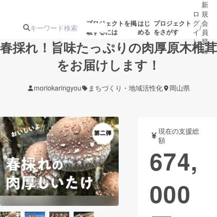
新
ロ
規
グ
会
プロジェクトを掲
はじ
プロジェクト
/
載するには
める
をさがす
イ
員
ン
登
春採れ！旨味たっぷりの肉厚原木椎茸
録
をお届けします！
人気のプロ
注目のリ
注目の新着プロ
募集終了が近いプ
もうすぐ公開
moriokaringyou
まちづくり・地域活性化
岡山県
ジェクト
ターン
ジェクト
ロジェクト
されます
アート・写真
音楽
現在の支援総
額
674,
テクノロジー・ガジェット
ゲーム・サ
000
映像・映画
書籍・雑誌
ビジネス・起業
チャレンジ