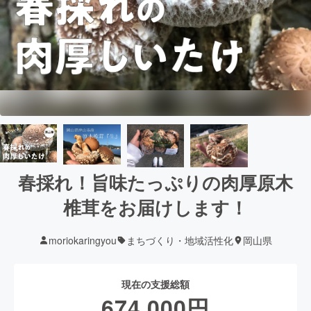
春採れ！旨味たっぷりの肉厚原木
椎茸をお届けします！
moriokaringyou
まちづくり・地域活性化
岡山県
現在の支援総額
674,000
円