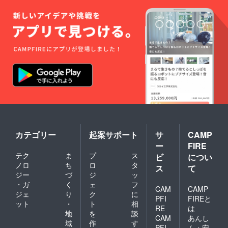
カテゴリー
起案サポート
サ
CAMP
ー
FIRE
テク
ま
プ
ス
ビ
につい
ノロ
ち
ロ
タ
ス
て
ジー
づ
ジ
ッ
・ガ
く
ェ
フ
CAM
CAMP
ジェ
り
ク
に
PFI
FIREと
ット
・
ト
相
RE
は
地
を
談
CAM
あんし
域
作
す
PFI
ん・安