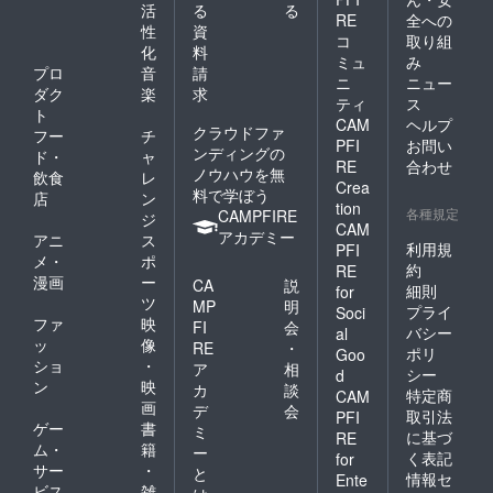
活
る
る
RE
全への
性
資
コ
取り組
化
料
ミュ
み
プロ
音
請
ニ
ニュー
ダク
楽
求
ティ
ス
ト
CAM
ヘルプ
クラウドファ
フー
チ
PFI
お問い
ンディングの
ド・
ャ
RE
合わせ
ノウハウを無
飲食
レ
Crea
料で学ぼう
店
ン
tion
各種規定
CAMPFIRE
ジ
CAM
アカデミー
アニ
ス
利用規
PFI
メ・
ポ
約
RE
漫画
ー
CA
説
細則
for
ツ
MP
明
プライ
Soci
ファ
映
FI
会
バシー
al
ッ
像
RE
・
ポリ
Goo
ショ
・
ア
相
シー
d
ン
映
カ
談
特定商
CAM
画
デ
会
取引法
PFI
ゲー
書
ミ
に基づ
RE
ム・
籍
ー
く表記
for
サー
・
と
情報セ
Ente
ビス
雑