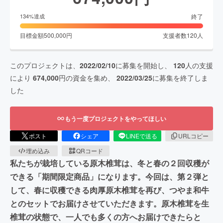
終了
134
%達成
目標金額
500,000
円
支援者数
120
人
このプロジェクトは、
2022/02/10
に募集を開始し、
120
人の支援
により
674,000
円の資金を集め、
2022/03/25
に募集を終了しま
した
もう一度プロジェクトをやってほしい
ポスト
シェア
LINEで送る
URLコピー
埋め込み
QRコード
私たちが栽培している原木椎茸は、冬と春の２回収穫が
できる「期間限定商品」になります。今回は、第２弾と
して、春に収穫できる肉厚原木椎茸を再び、つやま和牛
とのセットでお届けさせていただきます。原木椎茸を生
椎茸の状態で、一人でも多くの方へお届けできたらと