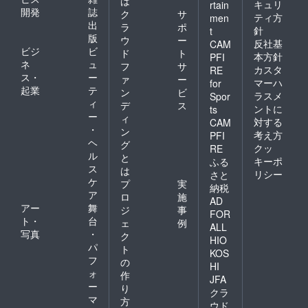
は
キュリ
rtain
開発
誌
ク
サ
ティ方
men
出
ラ
ポ
針
t
版
ウ
ー
反社基
CAM
ビジ
ビ
ド
ト
本方針
PFI
ネ
ュ
フ
サ
カスタ
RE
ス・
ー
ァ
ー
マーハ
for
起業
テ
ン
ビ
ラスメ
Spor
ィ
デ
ス
ントに
ts
ー
ィ
対する
CAM
・
ン
考え方
PFI
ヘ
グ
クッ
RE
ル
と
キーポ
ふる
ス
は
リシー
さと
ケ
プ
実
納税
ア
ロ
施
AD
アー
舞
ジ
事
FOR
ト・
台
ェ
例
ALL
写真
・
ク
HIO
パ
ト
KOS
フ
の
HI
ォ
作
JFA
ー
り
クラ
マ
方
ウド