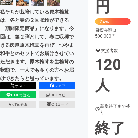
円
私たちが栽培している原木椎茸
まちづくり・地域活性化
は、冬と春の２回収穫ができる
134%
「期間限定商品」になります。今
目標金額は
CAMPFIRE for Social Good
CAMPFIRE Creation
500,000円
回は、第２弾として、春に収穫で
CAMPFIREふるさと納税
machi-ya
コミュニティ
きる肉厚原木椎茸を再び、つやま
支援者数
和牛とのセットでお届けさせてい
120
ただきます。原木椎茸を生椎茸の
状態で、一人でも多くの方へお届
人
けできたらと思っています。
ポスト
シェア
LINEで送る
URLコピー
埋め込み
QRコード
募集終了まで残
り
終了