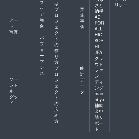
会につ
ブック
となっ
ス
は
リシー
さと
いて］
です
ていま
ケ
プ
実
納税
Zoomを
［講演
す 直径
ア
ロ
施
AD
利用し
会につ
約
アー
舞
ジ
事
てオン
いて]
82mm×
FOR
ト・
台
ェ
例
ライン
Zoomを
高さ約
ALL
写真
・
により
利用し
95mm
ク
HIO
協力団
て協力
素材:磁
パ
ト
KOS
体様に
団体様
器 ［オ
フ
の
HI
よりセ
にセブ
リジナ
ォ
作
ブ島が
島が抱
ルフォ
JFA
ー
り
抱えて
えてい
トブッ
クラ
マ
いる貧
る貧困
ク］ 現
方
ウド
困問題
問題等
地の子
ン
プ
統
ファ
等につ
につい
どもた
ス
ロ
計
ン
いて講
て講演
ちの写
ソー
ジ
デ
演をし
をして
真が18
ディ
シャ
ェ
ー
ていた
いただ
枚入っ
ング
ル
だきま
きます
たオリ
ク
タ
mac
す
権利利
ジナル
グッ
ト
hi-ya
（メー
用可能
フォト
ド
の
補助
ルアド
期間：
ブック
広
金申
レスを
2022年
です
め
記載頂
4月1
［講演
請サ
方
きメー
日〜5月
会につ
ポー
ルにて
31日ま
いて］
ト
日程等
で 所要
Zoomを
詳しい
時間：
利用し