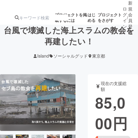
新
ロ
規
グ
会
プロジェクトを掲
はじ
プロジェクト
/
載するには
める
をさがす
イ
員
ン
登
台風で壊滅した海上スラムの教会を
録
再建したい！
人気のプロ
注目のリ
注目の新着プロ
募集終了が近いプ
もうすぐ公開
Island
ソーシャルグッド
東京都
ジェクト
ターン
ジェクト
ロジェクト
されます
アート・写真
音楽
現在の支援総
額
85,0
テクノロジー・ガジェット
ゲーム・サ
00
円
映像・映画
書籍・雑誌
ビジネス・起業
チャレンジ