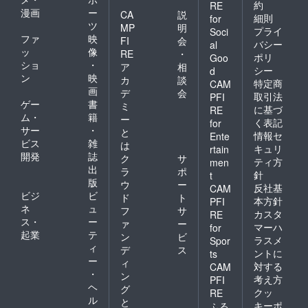
ルにて
が入っ
ホワイ
商品本
約
RE
期間：
漫画
ー
CA
説
日程等
たもの
ト
体のカ
2022年
細則
for
ツ
詳しい
となっ
Island
ラー
MP
明
4月1
プライ
Soci
話をさ
ていま
のチー
黒・
ファ
映
日〜
FI
会
バシー
al
せてい
す 直径
ムロゴ
赤・
2022年
ッ
像
RE
・
ポリ
Goo
ただき
約
が入っ
青・オ
5月31日
ショ
・
ア
相
シー
ます）
82mm×
たもの
レン
d
まで 所
ン
映
カ
談
権利利
高さ約
となっ
ジ・グ
要時
特定商
CAM
画
用可能
95mm
ていま
リーン
デ
会
間：
取引法
PFI
期間：
素材:磁
す 直径
の５色
ゲー
書
60〜90
ミ
に基づ
RE
2022年
器 ［オ
約
より選
分程度
ム・
籍
ー
く表記
for
4月1
リジナ
82mm×
択
サー
・
と
情報セ
Ente
日〜
ルフォ
高さ約
Island
ビス
雑
は
2022年
トブッ
95mm
の文字
キュリ
rtain
開発
誌
ク
サ
5月31日
ク］ セ
素材:磁
が入っ
ティ方
men
出
まで 所
ブ島の
器 ［オ
ていま
ラ
ポ
針
t
要時
現地の
リジナ
す ［オ
版
ウ
ー
反社基
CAM
間：
子ども
ルフォ
リジナ
ビジ
ビ
ド
ト
本方針
PFI
60〜90
たちの
トブッ
ルマグ
ネ
ュ
フ
サ
分程度
写真が
ク］ 現
カッ
カスタ
RE
ス・
ー
ァ
ー
18枚
地の子
プ］ 色:
マーハ
for
起業
テ
入った
どもた
ホワイ
ン
ビ
ラスメ
Spor
オリジ
ちの写
ト
ィ
デ
ス
ントに
ts
ナル
真が18
Island
ー
ィ
対する
CAM
フォト
枚入っ
のチー
・
ン
考え方
ブック
たオリ
ムロゴ
PFI
ヘ
グ
です
ジナル
が入っ
クッ
RE
ル
［講演
フォト
たもの
と
キーポ
ふる