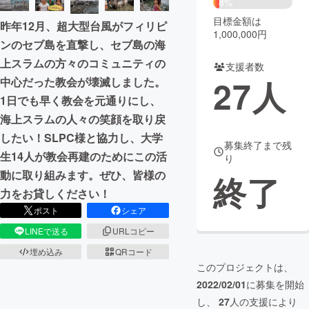
8%
目標金額は
昨年12月、超大型台風がフィリピ
まちづくり・地域活性化
1,000,000円
ンのセブ島を直撃し、セブ島の海
上スラムの方々のコミュニティの
支援者数
CAMPFIRE for Social Good
CAMPFIRE Creation
27
人
中心だった教会が壊滅しました。
CAMPFIREふるさと納税
machi-ya
コミュニティ
1日でも早く教会を元通りにし、
海上スラムの人々の笑顔を取り戻
したい！SLPC様と協力し、大学
募集終了まで残
生14人が教会再建のためにこの活
り
動に取り組みます。ぜひ、皆様の
終了
力をお貸しください！
ポスト
シェア
LINEで送る
URLコピー
埋め込み
QRコード
このプロジェクトは、
2022/02/01
に募集を開始
し、
27
人の支援により