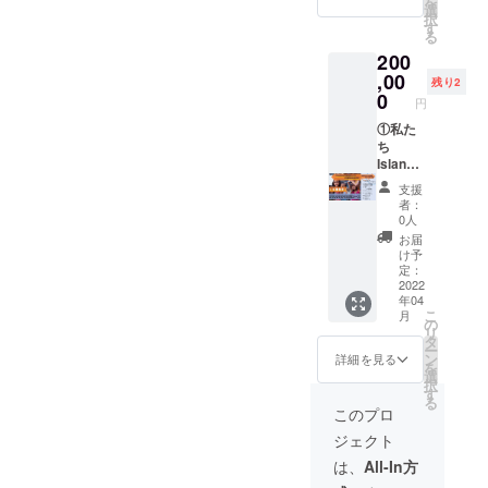
を
ます
マグ
③私た
記載(希
選
70mm×
［オリ
択
⑦Islan
カッ
ちから
望者の
す
横幅
ジナル
る
dのホー
プ、
手書き
み)をさ
70mm
マグ
200
ムペー
フォト
のメッ
せてい
で
カッ
ジと活
ブック)
セージ
,00
ただき
Island
プ］ 色:
残り2
動報告
を差し
付き
ます ※
0
のチー
ホワイ
円
のメー
上げま
カード
ビデオ
ムロゴ
ト
ルにご
す
④Islan
①私た
メッ
が入っ
Island
自身の
⑥Islan
dのチー
ち
セージ
たもの
のチー
お名前
dのホー
ムロゴ
Island
の提供
となっ
ムロゴ
の記載
ムペー
の入っ
から心
方法に
ていま
が入っ
支援
(希望者
ジと活
たオリ
よりお
ついて
す ［講
たもの
者：
のみ)を
動報告
ジナル
礼の
頂いた
演会に
0人
となっ
させて
のメー
ステッ
メール
メール
つい
ていま
お届
いただ
ルにご
カー ⑤
②現地
アドレ
て］
け予
す 直径
きます
自身の
景品全
の子ど
スに、
定：
Zoomを
約
※ビデオ
お名前
て(ボー
もたち
2022
お礼の
利用し
82mm×
年04
メッ
の記載
ルペ
からの
メール
てオン
高さ約
こ
月
セージ
(希望者
ン、マ
ビデオ
ととも
の
ライン
95mm
リ
の提供
のみ)を
グカッ
メッ
に送付
タ
により
素材:磁
ー
方法に
させて
プ、
セージ
させて
ン
協力団
詳細を見る
器 ［オ
を
ついて
いただ
フォト
③私た
いただ
選
体様に
リジナ
択
頂いた
きます
ブック)
ちから
きます
す
よりセ
ルフォ
る
メール
⑦文化
⑥Islan
手書き
［オリ
ブ島が
このプロ
トブッ
アドレ
教育交
dのホー
のメッ
ジナル
抱えて
ク］ セ
ジェクト
スに、
流会
ムペー
セージ
ステッ
いる貧
ブ島の
お礼の
(CEC
ジと活
付き
カー］
困問題
は、
All-In方
現地の
メール
ジャパ
動報告
カード
縦
等につ
子ども