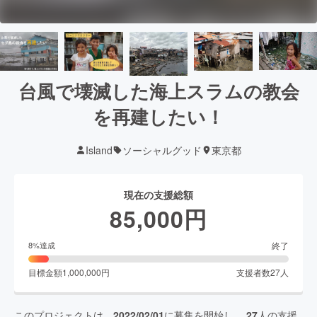
台風で壊滅した海上スラムの教会
を再建したい！
Island
ソーシャルグッド
東京都
現在の支援総額
85,000
円
終了
8
%達成
目標金額
1,000,000
円
支援者数
27
人
このプロジェクトは、
2022/02/01
に募集を開始し、
27
人の支援