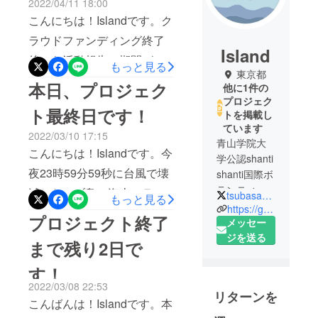
2022/04/11 18:00
こんにちは！Islandです。ク
ラウドファンディング終了
Island
後から活動報告の期間が空
もっと見る
東京都
いてしまい、申し訳ござい
本日、プロジェク
他に1件の
ません。3月10日を持ちまし
プロジェク
ト最終日です！
トを掲載し
て、クラウドファンディン
ています
2022/03/10 17:15
グは終了いたしました。最
青山学院大
こんにちは！Islandです。今
終的に27名の方に総額
学公認shanti
夜23時59分59秒に台風で壊
shanti国際ボ
85,000円のご支援していた
ランティア
滅したセブ島の海上スラム
tsubasa062206
もっと見る
だきました。この活動の拡
愛好会所属
https://go-cebu.com/
にある教会再建のプロジェ
プロジェクト終了
散や支援に協力してくだ
の14人で結
メッセー
クトが終了します。昨年の
成された
ジを送る
さった方々に心から感謝申
まで残り2日で
12月にセブ島を襲ったスー
チームで
し上げます。現在、リター
す。
す！
パー台風は海上スラムに暮
ン品の制作を行っておりま
セブ島現地
2022/03/08 22:53
らす人々に甚大な被害をも
リターンを
す。リターン品の発送は今
NGO団体の
こんばんは！Islandです。本
たらしました。コロナウイ
SLPC様と共