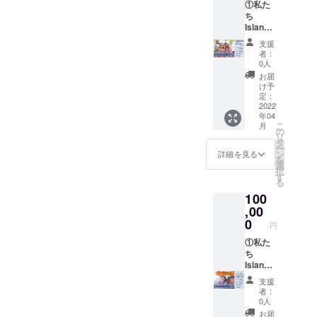
①私た
カード
ある池
セージ
写真が
ち
④Islan
頭様に
の提供
18枚
Island
dのチー
よる講
方法に
入った
から心
ムロゴ
演会に
ついて
支援
オリジ
よりお
の入っ
ご招待
頂いた
者：
ナル
礼の
たオリ
します
0人
メール
フォト
メール
ジナル
（メー
アドレ
お届
ブック
②現地
ステッ
ルアド
け予
スに、
です
の子ど
カーを
定：
レスを
お礼の
もたち
2022
差し上
記載頂
メール
年04
からの
げます
きメー
ととも
こ
月
ビデオ
⑤景品
の
ルにて
に送付
リ
メッ
全て
タ
日程等
させて
ー
セージ
(ボール
ン
詳しい
詳細を見る
いただ
を
③私た
ペン、
選
話をさ
きます
択
ちから
マグ
す
せてい
［オリ
る
手書き
カッ
ただき
ジナル
100
のメッ
プ、
ま
ステッ
セージ
,00
フォト
す。）
カー］
付き
ブック)
0
⑥Islan
縦
円
カード
を差し
dのホー
70mm×
④Islan
①私た
上げま
ムペー
横幅
dのチー
ち
す ⑥文
ジと活
70mm
ムロゴ
Island
化教育
動報告
で
の入っ
から心
交流会
のメー
Island
支援
たオリ
よりお
(CEC
ルにご
のチー
者：
ジナル
礼の
ジャパ
自身の
0人
ムロゴ
ステッ
メール
ンネッ
名前の
が入っ
お届