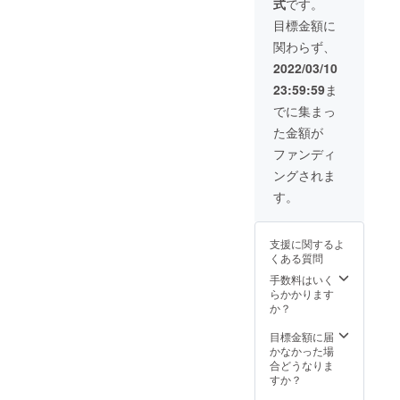
式
です。
ととも
ンネッ
メール
④Islan
70mm×
いて講
たちの
に送付
トワー
にご自
dのチー
横幅
演をし
目標金額に
写真が
させて
ク)の代
身のお
ムロゴ
70mm
ていた
18枚
関わらず、
いただ
表であ
名前の
の入っ
で
だきま
入った
きます
る池頭
記載(希
たオリ
Island
す
2022/03/10
オリジ
［オリ
様によ
望者の
ジナル
のチー
（メー
ナル
23:59:59
ま
ジナル
る講演
み) ⑦文
ステッ
ムロゴ
ルアド
フォト
ステッ
会にご
化教育
カー ⑤
が入っ
レスを
でに集まっ
ブック
カー］
招待し
交流会
景品全
たもの
記載頂
です
た金額が
縦
ます
代表の
て(ボー
となっ
きメー
70mm×
（メー
池頭様
ルペ
ていま
ルにて
ファンディ
横幅
ルアド
による
ン、マ
す ［オ
日程等
ングされま
70mm
レスを
講演会
グカッ
リジナ
詳しい
で
記載頂
へご招
プ、
ルボー
話をさ
す。
Island
きメー
待
フォト
ルペ
せてい
のチー
ルにて
⑧Islan
ブック)
ン］ オ
ただき
ムロゴ
日程等
dの代表
⑥Islan
リジナ
ます）
支援に関するよ
が入っ
詳しい
者によ
dのホー
ルボー
権利利
くある質問
たもの
話をさ
る出張
ムペー
ルペ
用可能
となっ
せてい
活動報
ジと活
ン
手数料はいく
期間：
ていま
ただき
告会
動報告
0.5mm
らかかります
2022年
す ［オ
ま
（⑦、
メール
商品本
か？
4月1
リジナ
す。）
⑧につ
にご自
体のカ
日〜
ルボー
⑧Islan
いては
身のお
ラー
目標金額に届
2022年
ルペ
dの代表
メール
名前の
黒・
かなかった場
5月31日
ン］ オ
者によ
アドレ
記載(希
赤・
合どうなりま
まで 所
リジナ
るオン
スを記
望者の
青・オ
すか？
要時
ルボー
ライン
載頂き
み) ⑦文
レン
間：