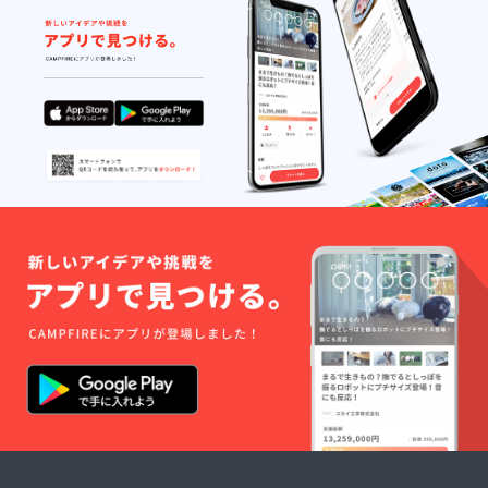
Island
メール
方法に
す） ⑨
82mm×
のチー
ととも
ついて
横断幕
高さ約
ムロゴ
に送付
頂いた
にお名
95mm
が入っ
させて
メール
前
素材:磁
たもの
いただ
アドレ
（ロー
器 ［オ
となっ
きます
スにお
マ字表
リジナ
ていま
［オリ
礼の
記）を
ルフォ
す 直径
ジナル
メール
記載
トブッ
約
ステッ
ととも
し、セ
ク］ セ
82mm×
カー］
に送付
ブ島の
ブ島の
高さ約
縦
します
教会の
現地の
95mm
70mm×
［オリ
壁に飾
子ども
素材:磁
横幅
ジナル
らせて
たちの
器 ［オ
70mm
ステッ
いただ
写真が
リジナ
で
カー］
きます
18枚
ルフォ
Island
縦、横
(希望者
入った
トブッ
のチー
70mm
のみ) ※
オリジ
ク］ セ
ムロゴ
で
ビデオ
ナル
ブ島の
が入っ
Island
メッ
フォト
現地の
たもの
のチー
セージ
ブック
子ども
となっ
ムロゴ
の提供
です
たちの
ていま
が入っ
方法に
［講演
写真が
す ［オ
たもの
ついて
会につ
18枚
リジナ
となっ
頂いた
いて］
入った
ルボー
ていま
メール
Zoomを
オリジ
ルペ
す ［オ
アドレ
利用し
ナル
ン］ オ
リジナ
スにお
てオン
フォト
リジナ
ルボー
礼の
ライン