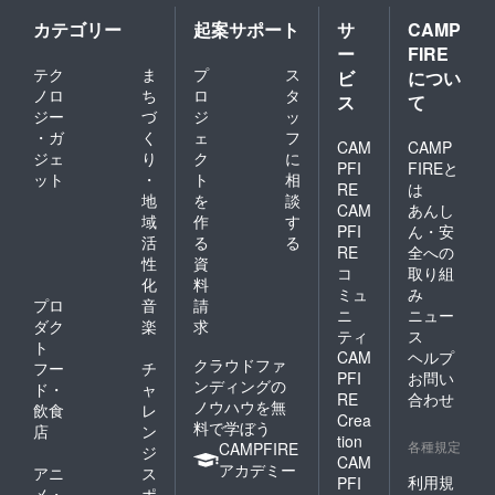
ブック
ルボー
ルペ
メール
により
です
ルペ
ン］ オ
ととも
協力団
カテゴリー
起案サポート
サ
CAMP
［講演
ン
リジナ
に送付
体様に
ー
FIRE
会につ
0.5mm
ルボー
します
よりセ
テク
ま
プ
ス
ビ
につい
いて］
商品本
ルペ
［オリ
ブ島が
ノロ
ち
ロ
タ
Zoomを
体のカ
ン
ジナル
抱えて
ス
て
利用し
ラー
0.5mm
ステッ
いる貧
ジー
づ
ジ
ッ
てオン
黒・
商品本
カー］
困問題
・ガ
く
ェ
フ
CAM
CAMP
ライン
赤・
体のカ
縦、横
等につ
ジェ
り
ク
に
により
青・オ
ラー
70mm
PFI
FIREと
いて講
ット
・
ト
相
協力団
レン
黒・
で
演をし
RE
は
地
を
談
体様に
ジ・グ
赤・
Island
ていた
CAM
あんし
よりセ
リーン
青・オ
のチー
域
作
す
だきま
PFI
ん・安
ブ島が
Island
レン
ムロゴ
す
活
る
る
RE
全への
抱えて
の文字
ジ・グ
が入っ
（メー
性
資
いる貧
が入っ
リーン
たもの
コ
取り組
ルアド
化
料
困問題
ていま
の５色
となっ
レスを
ミュ
み
プロ
音
請
等につ
す。
より選
ていま
記載頂
ニ
ニュー
いて講
［オリ
択
す ［オ
ダク
楽
求
きメー
ティ
ス
演をし
ジナル
Island
リジナ
ルにて
ト
CAM
ヘルプ
ていた
マグ
の文字
ルボー
日程等
クラウドファ
フー
チ
PFI
お問い
だきま
カッ
が入っ
ルペ
詳しい
ンディングの
ド・
ャ
す
プ］ 色:
ていま
ン］ オ
話をさ
RE
合わせ
ノウハウを無
飲食
レ
（メー
ホワイ
す ［オ
リジナ
せてい
Crea
料で学ぼう
店
ン
ルアド
ト
リジナ
ルボー
ただき
tion
各種規定
CAMPFIRE
レスを
Island
ルマグ
ルペ
ます）
ジ
CAM
記載頂
のチー
カッ
ン
権利利
アカデミー
アニ
ス
利用規
PFI
きメー
ムロゴ
プ］ 色:
0.5mm
用可能
メ・
ポ