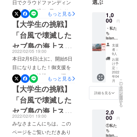
月末に、GoodMorning様へ
選ぶ
日でクラウドファンディン
同でフィリ
ルスが蔓延したことで生活
の手数料とリターン品の諸
グ終了まで残り2日となりま
ピン・セブ
もっと見る
1,0
するのに必要な仕事もなく
経費を除いた支援金は5月中
島の台風で
した。現在、支援者の方が
00
円
【大学生の挑戦】
なり、厳しい状況が続いて
旬に現地への送金を予定し
被害を受け
19名、支援金額が65,000円
・私た
いた矢先にスーパー台風の
た海上スラ
「台風で壊滅した
ち
ております。皆様からいた
となっております。皆様の
Island
ムの教会の
影響を受け、多くの方が家
だいたご支援は、私たちが
から心
セブ島の海上スラ
暖かいご支援、心より感謝
支援
再建とラー
よりお
をなくしました。海上スラ
者：
2022/02/05 19:00
責任もってお届けします。
ニング・セ
礼の
申し上げます。しかし、教
9人
ムの教会を再建し
ムに暮らす人々のよりどこ
メール
本日2月5日(土)に、開始5日
ンターの設
お届
最後になりますが、私たち
会再建のためにはまだまだ
け予
ろであった教会も被害を受
たい！」スタート
置、貧困問
目になりました！御支援を
定：
のプロジェクトにご協力い
皆様のお力添えが必要で
2022
題の認知度
けました。この海上スラム
いただいた皆様には、深く
年04
5日目
ただき、本当にありがとう
もっと見る
す。ご支援いただく金額が
向上を目指
こ
月
のコミュニティの中心で
の
感謝しております。ありが
ございます。Island一同
リ
していま
【大学生の挑戦】
多いほど、より良い教会を
タ
ー
あった教会を再建すること
とうございます。さて、開
す。
ン
詳細を見る
を
再建することができます。
「台風で壊滅した
選
で、多くの笑顔を取り戻し
択
始1日目の夜には、オンライ
す
台風で失ってしまった「元
る
たいです。このプロジェク
セブ島の海上スラ
ンでミーティングを行いま
2,0
の生活」が1日でも早く戻る
2022/02/01 19:00
00
トの募集終了まで、私たち
した！今後のクラウドファ
円
ムの教会を再建し
よう、プロジェクトに取り
みなさまこんにちは。この
は全力で取り組みます。海
①私た
ンディングの進め方、意気
組んでおります。プロジェ
ち
たい！」がスター
ページをご覧いただきあり
上スラムの方々が1日でもは
込みについて熱く話し合い
Island