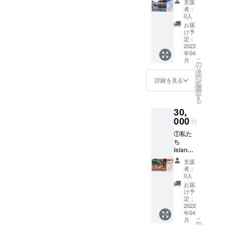
ついて
支援
よりお
の入っ
dのホー
頂いた
者：
礼の
たオリ
ムペー
0人
メール
メール
ジナル
ジと活
アドレ
お届
②現地
ステッ
動報告
け予
スに、
の子ど
カーを
定：
のメー
お礼の
もたち
2022
差し上
ルにご
メール
年04
からの
げます
自身の
ととも
こ
月
ビデオ
⑤Islan
の
お名前
に送付
リ
メッ
dのホー
タ
の記載
させて
ー
セージ
ムペー
ン
(希望者
詳細を見る
いただ
を
③私た
ジと活
選
のみ)を
きます
択
ちから
動報告
す
させて
［オリ
る
手書き
のメー
いただ
ジナル
30,
のメッ
ルにご
きます
ステッ
セージ
000
自身の
※ビデオ
カー］
円
付き
お名前
メッ
縦
①私た
カード
の記載
セージ
70mm×
ち
④Islan
(希望者
の提供
横幅
Island
dのチー
のみ)を
方法に
70mm
から心
ムロゴ
させて
ついて
で
支援
よりお
の入っ
いただ
頂いた
者：
Island
礼の
たオリ
きます
0人
メール
のチー
メール
ジナル
※ビデオ
アドレ
お届
ムロゴ
②現地
ステッ
メッ
け予
スに、
が入っ
の子ど
カーを
定：
セージ
お礼の
たもの
もたち
2022
差し上
の提供
メール
となっ
年04
からの
げます
方法に
ととも
ていま
こ
月
ビデオ
⑤景品
の
ついて
に送付