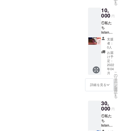
の入っ
す
ン］ オ
た生活を送れることを目的
る
手書き
たオリ
リジナ
10,
のメッ
ジナル
として支援を行います。 し
ルボー
セージ
000
マグ
ルペ
円
付き
かし、このプロジェクトは
カップ
ン
①私た
カード
を差し
0.5mm
私たちの力だけでは成し遂
ち
④Islan
上げま
商品本
island
dのチー
す
体のカ
げることができません。 最
から心
ムロゴ
⑥Islan
ラー
支援
よりお
の入っ
dのホー
者：
大級の台風被害によって、
黒・
礼の
たオリ
ムペー
0人
赤・
メール
ジナル
困難に直面している海上ス
ジと活
お届
青・オ
②現地
ステッ
動報告
け予
レン
ラムの人々の生活を取り戻
の子ど
カーを
定：
のメー
ジ・グ
もたち
2022
差し上
ルにご
リーン
すためご支援並びに拡散の
年04
からの
げます
自身の
の５色
こ
月
ビデオ
⑤現地
の
お名前
ご協力いただけましたら幸
からお
リ
メッ
の子ど
タ
の記載
選びい
ー
セージ
もたち
ン
いです。 Island一同
(希望者
詳細を見る
ただけ
を
③私た
の笑顔
選
のみ)を
ます
択
ちから
を集め
す
させて
Island
る
手書き
たオリ
いただ
の文字
30,
のメッ
ジナル
きます
が入っ
セージ
000
フォト
※ビデオ
円
ていま
付き
ブック
メッ
す。
①私た
カード
を差し
セージ
ち
④Islan
上げま
の提供
Island
dのチー
す
方法に
から心
ムロゴ
⑥Islan