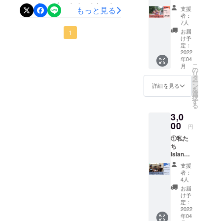
クト終了まであと2日となり
がとうございます。Islandで
から心
ト！
やく元の生活が取り戻せる
支援
もっと見る
ました。ただ、全体目標100
よりお
者：
ましたが、Island一同最後ま
す。本日2月1日より私たち
礼の
ように。その一歩として教
7人
万円までは大きく距離があ
メール
で全力で取り組んで参りま
お届
のプロジェクト「台風で壊
1
会を再建することで被害前
②現地
る状態です。残り33日間、
け予
す。1人でも多くの海上スラ
の子ど
定：
滅したセブ島の海上スラム
のようにコミュニティに人
尽力致します。ご支援、ご
もたち
2022
ムの方の笑顔を取り戻すた
年04
の教会を再建したい！」が
からの
が戻って集まって来れるよ
こ
協力よろしくお願いしま
月
ビデオ
の
めに、引き続きご協力お願
リ
スタートしました。大学生
メッ
タ
う、どうか皆さまのお力を
す。
ー
セー
ン
いいたします！Island一同
詳細を見る
である私たちが、フィリピ
を
お貸しください。Island一同
ジ ※
選
択
ビデオ
す
ンセブ島現地のNGO団体で
る
メッ
3,0
あるSLPC様と共同で、セブ
セージ
の提供
00
円
島の海上スラムを襲った台
方法に
①私た
ついて
風によって壊滅した教会を
ち
頂いた
Island
メール
再建しようというプロジェ
から心
アドレ
支援
よりお
クトです。 目標金額は
スに、
者：
礼の
お礼の
4人
［100万円］、実施期間は3
メー
メール
お届
ル ②
ととも
け予
月10日までです。 開始初日
現地の
に送付
定：
子ども
2022
させて
から本プロジェクトに沢山
年04
たちか
いただ