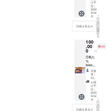
カーを
②現地
トワー
記載(希
け予
たもの
差し上
の子ど
ク)の代
定：
望者の
となっ
げます
もたち
2022
表であ
み)をさ
ていま
年04
⑤景品
からの
る池頭
せてい
す ［オ
こ
月
全て
ビデオ
様によ
の
ただき
リジナ
リ
(ボール
メッ
る講演
タ
ます ※
ルボー
ー
ペン、
セージ
会にご
ン
ビデオ
詳細を見る
ルペ
を
マグ
③私た
招待し
選
メッ
ン］ オ
択
カッ
ちから
ます(日
す
セージ
リジナ
る
プ、
手書き
程につ
の提供
ルボー
100
フォト
のメッ
いては
方法に
ルペ
ブック)
セージ
,00
メッ
ついて
ン
残り2
を差し
付き
セージ
0
頂いた
0.5mm
円
上げま
カード
機能に
メール
商品
す ⑥文
④Islan
①私た
てやり
アドレ
本体の
化教育
dのチー
ち
とりさ
スに、
カ
交流会
ムロゴ
Island
せてい
お礼の
ラー
(CEC
の入っ
から心
ただき
メール
黒・
支援
ジャパ
たオリ
よりお
ます）
ととも
赤・
者：
ンネッ
ジナル
礼の
Island
に送付
0人
青・オ
トワー
ステッ
メール
のホー
させて
レン
お届
ク)の代
カーを
②現地
ムペー
いただ
け予
ジ・グ
表であ
差し上
の子ど
ジと活
定：
きます
リーン
る池頭
げます
もたち
2022
動報告
［オリ
の５色
年04
様によ
⑤景品
からの
のメー
ジナル
からお
こ
月
る講演
全て
ビデオ
ルにご
の
ステッ
選びい
リ
会にご
(ボール
メッ
自身の
タ
カー］
ただけ
ー
招待し
ペン、
セージ
名前の
ン
縦
詳細を見る
ます