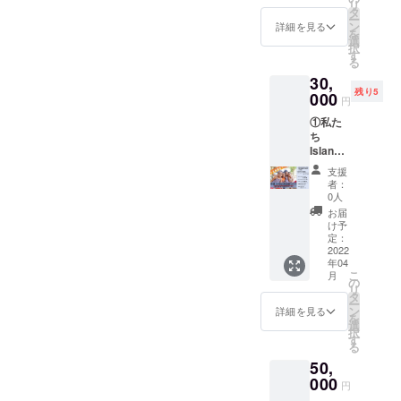
す ［オ
リ
メッ
全て
タ
頂いた
させて
リジナ
ー
セージ
(ボール
ン
メール
詳細を見る
いただ
ルマグ
を
③私た
ペン、
選
アドレ
きます
カッ
択
ちから
マグ
す
スに、
［オリ
プ］ 色:
る
手書き
カッ
お礼の
ジナル
ホワイ
30,
のメッ
プ、
メール
ステッ
ト
残り5
セージ
000
フォト
ととも
カー］
円
Island
付き
ブック)
に送付
縦
のチー
①私た
カード
を差し
させて
70mm×
ムロゴ
ち
④Islan
上げま
いただ
横幅
が入っ
Island
dのチー
す
きます
70mm
たもの
から心
ムロゴ
⑥Islan
で
支援
となっ
よりお
の入っ
dのホー
者：
Island
ていま
礼の
たオリ
ムペー
0人
のチー
す 直径
メール
ジナル
ジと活
お届
ムロゴ
約
②現地
ステッ
動報告
け予
が入っ
82mm×
の子ど
カーを
定：
のメー
たもの
高さ約
もたち
2022
差し上
ルにご
となっ
95mm
年04
からの
げます
自身の
ていま
素材:磁
こ
月
ビデオ
⑤文化
の
お名前
す ［オ
器
リ
メッ
教育交
タ
の記載
リジナ
ー
セージ
流会
ン
(希望者
詳細を見る
ルフォ
を
③私た
（CEC
選
のみ)を
トブッ
択
ちから
ジャパ
す
させて
ク］ セ
る
手書き
ンネッ
いただ
ブ島の
50,
のメッ
トワー
きます
現地の
セージ
000
ク）の
※ビデオ
円
子ども
付き
代表で
メッ
たちの