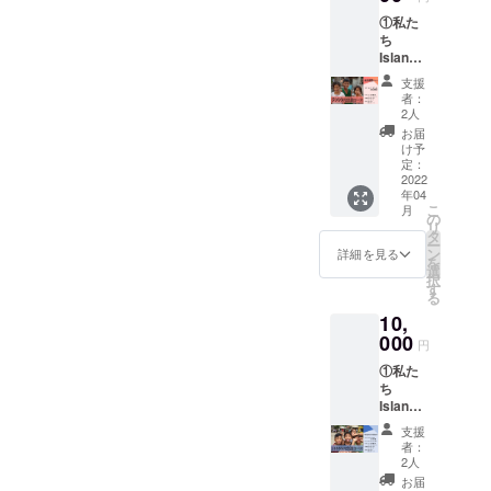
付き
お礼の
います。都市部のすぐそば
①私た
カード
メール
ち
にスラム街が広がってお
④Islan
ととも
Island
dのチー
に送付
り、そのスラム街の中でも
から心
ムロゴ
させて
支援
よりお
が入っ
いただ
者：
特に貧困が進んでいる場所
礼の
たオリ
きます
2人
メール
ジナル
が海上スラムです。海上ス
お届
②私た
ステッ
け予
ちから
ラムでは、住人が自分たち
カーを
定：
手書き
2022
差し上
で拾った木材などを組み立
年04
のメッ
げます
こ
月
セージ
⑤Islan
の
てた簡易的な家を作って住
リ
付き
dのオリ
タ
ー
カード
ジナル
ン
詳細を見る
んでいます。躯体強度もあ
を
③現地
ボール
選
択
の子ど
まりないため、12月に起き
ペンを
す
る
もたち
差し上
た最大級の台風で壊滅状態
10,
からの
げます
ビデオ
000
※ビデオ
円
となってしまいまし
メッ
メッ
①私た
セージ
セージ
た。 【多くの人に安心した
ち
④Islan
の提供
Island
dのホー
生活を】今回のクラウド
方法に
から心
ムペー
ついて
支援
ファンディングで集めた資
よりお
ジと活
頂いた
者：
礼の
動報告
メール
2人
金を使って教会を再建しま
メール
のメー
アドレ
お届