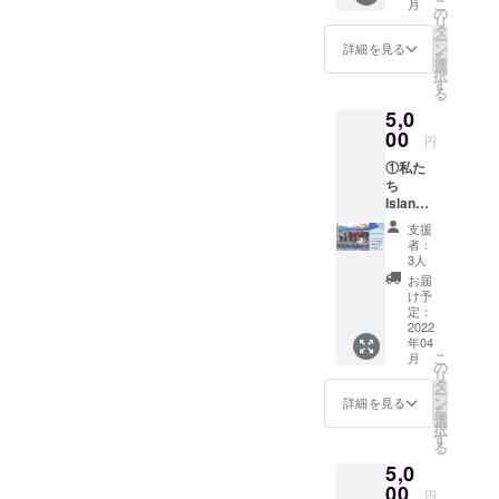
こ
月
らのビ
の方にご協力いただいてお
きます
の
リ
デオ
タ
ー
ります。皆様からの暖かい
メッ
ン
詳細を見る
を
セージ
選
ご支援心から感謝申し上げ
択
③私た
す
る
ちから
ます！ありがとうございま
5,0
手書き
のメッ
00
す。 【最大級の台風によ
円
セージ
り、困難に直面している海
①私た
付き
ち
カード
上スラムの人々】私たちが
Island
④Islan
から心
dのオリ
クラウドファンディングを
支援
よりお
ジナル
者：
礼の
ステッ
通して支援を行う先はフィ
3人
メール
カーを
お届
リピンセブ島にある海上ス
②現地
差し上
け予
の子ど
げます
定：
ラムです。セブ島と聞くと
もたち
2022
※ビデオ
年04
からの
メッ
きれいな青い海が広がるリ
こ
月
ビデオ
セージ
の
リ
メッ
の提供
タ
ゾート地を思い浮かべる人
ー
セージ
方法に
ン
詳細を見る
を
がほとんどだと思います
③私た
ついて
選
択
ちから
頂いた
す
る
が、その華やかなイメージ
手書き
メール
5,0
のメッ
アドレ
の裏では、格差が広がって
セージ
00
スに、
円