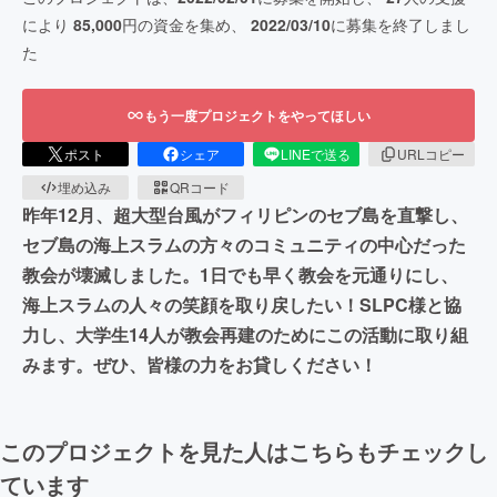
により
85,000
円の資金を集め、
2022/03/10
に募集を終了しまし
た
もう一度プロジェクトをやってほしい
ポスト
シェア
LINEで送る
URLコピー
埋め込み
QRコード
昨年12月、超大型台風がフィリピンのセブ島を直撃し、
セブ島の海上スラムの方々のコミュニティの中心だった
教会が壊滅しました。1日でも早く教会を元通りにし、
海上スラムの人々の笑顔を取り戻したい！SLPC様と協
力し、大学生14人が教会再建のためにこの活動に取り組
みます。ぜひ、皆様の力をお貸しください！
このプロジェクトを見た人はこちらもチェックし
ています