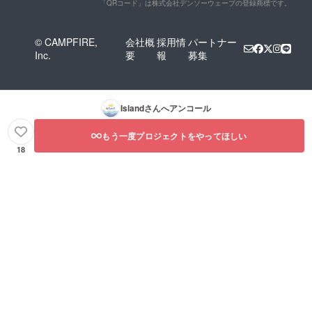
話をさ
60〜90
て協力
「QRコード」は株式会社デンソーウェーブの登録商標です。
せてい
分程度
団体様
ただき
[出張活
にセブ
ます）
動報告
島が抱
© CAMPFIRE,
会社概
採用情
パートナー
権利利
会につ
えてい
Inc.
要
報
募集
用可能
いて]
る貧困
期間：
Island
問題等
2022年
代表者
につい
4月1
が支援
て講演
日〜
者様の
をして
Island
さんへアンコール
2022年
もとに
いただ
5月31日
お伺い
きます
もう一度プロジェクトをやってほしい
まで 所
し、活
権利利
要時
動の概
用可能
18
間：
要、成
期間：
60〜90
果、現
2022年
分程度
在の進
4月1
捗状況
日〜5月
などを
31日ま
含めた
で 所要
活動報
時間：
告会を
60〜90
させて
分程度
いただ
[出張活
きます
動報告
代表者
会につ
の人
いて]
数：2〜
Island