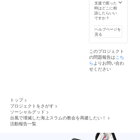
ルペ
報告会
メール
化教育
ジ・グ
支援で困った
60〜90
ン
にご招
にて日
交流会
リーン
時はどこに相
分程度
0.5mm
待しま
程等詳
代表の
の５色
談したらいい
商品本
す
しい話
池頭様
からお
ですか？
体のカ
（メー
をさせ
による
選びい
ラー
ルアド
ていた
講演会
ただけ
ヘルプページを
黒・
レスを
だきま
へご招
ます
見る
赤・
記載頂
す） ⑨
待
Island
青・オ
きメー
横断幕
⑧Islan
の文字
レン
ルにて
にお名
dの代表
が入っ
このプロジェクト
ジ・グ
日程等
前
者によ
ていま
の問題報告は
こち
リーン
詳しい
（ロー
る出張
す。
の５色
話をさ
マ字表
活動報
ら
よりお問い合わ
［オリ
からお
せてい
記）を
告会
ジナル
せください
選びい
ただき
記載
（⑦、
マグ
ただけ
ま
し、セ
⑧につ
カッ
ます
す。）
ブ島の
いては
プ］ 色:
Island
※ビデオ
教会の
メール
ホワイ
の文字
メッ
壁に飾
アドレ
ト
が入っ
セージ
らせて
スを記
Island
トップ
>
ていま
の提供
いただ
載頂き
のチー
プロジェクトをさがす
>
す ［オ
方法に
きます
メール
ムロゴ
ソーシャルグッド
>
リジナ
ついて
(希望者
にて日
が入っ
ルマグ
頂いた
のみ) ※
程等詳
台風で壊滅した海上スラムの教会を再建したい！
>
たもの
カッ
メール
ビデオ
しい話
となっ
活動報告一覧
プ］ 色:
アドレ
メッ
をさせ
ていま
ホワイ
スに、
セージ
ていた
す 直径
ト
お礼の
の提供
だきま
約