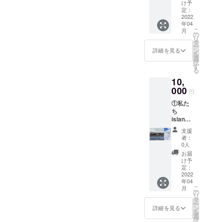
②現地
ルにご
スに、
け予
す。台風の被害が起きる以
の子ど
自身の
定：
お礼の
もたち
2022
お名前
前から、この教会はコミュ
メール
年04
からの
の記載
ととも
こ
月
ニティの拠り所としての役
ビデオ
(希望者
の
に送付
リ
メッ
のみ)を
タ
させて
ー
割を担っていて、多くの人
セージ
させて
ン
いただ
詳細を見る
を
③私た
いただ
選
きます
が集まることのできる場所
択
ちから
きます
す
［オリ
る
の手書
※ビデオ
でした。今回の台風によっ
ジナル
10,
きの
メッ
ステッ
てトラウマになるほどの恐
メッ
000
セージ
カー］
円
セージ
の提供
縦
ろしい経験をして不安を抱
①私た
付き
方法に
70mm×
ち
カード
ついて
横幅
えている海上スラムに住む
island
④Islan
頂いた
70mm
から心
dのチー
メール
人々に、コミュニティを再
で
支援
よりお
ムロゴ
アドレ
Island
者：
礼の
建することで、集会所とし
の入っ
スに、
0人
のチー
メール
たオリ
お礼の
ムロゴ
お届
ての役割も果たせる教会を
②現地
ジナル
メール
け予
が入っ
の子ど
ステッ
定：
ととも
たもの
再建したいです。本プロ
もたち
2022
カーを
に送付
となっ
年04
からの
差し上
させて
ジェクトでは、このような
ていま
こ
月
ビデオ
げます
の
いただ
す ［オ
リ
メッ
人々の心の支えとなる教会
⑤Islan
タ
きます
リジナ
ー
セージ
dのチー
ン
詳細を見る
ルボー
を
を再建し、少しでも安心し
③私た
ムロゴ
選
ルペ
択
ちから