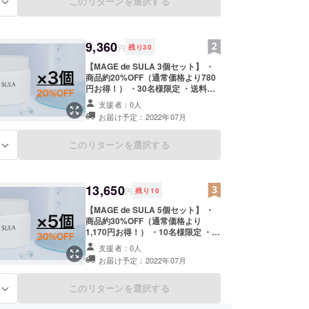
頂きます。 ※新型コロナウイルスの
このリターンを選択する
る
影響により納期に遅れが生じる場合
がございます。
9,360
円
残り
30
【MAGE de SULA 3個セット】 ・
商品約20%OFF（通常価格より780
円お得！） ・30名様限定 ・送料込
み ※通常価格は3,900円（送料込
支援者：0人
み）です。 ※離島・海外への発送は
お届け予定：2022年07月
別途料金が発生いたします。 ※こち
らのリターンはなくなり次第終了と
させて頂きます。 ※新型コロナウイ
このリターンを選択する
る
ルスの影響により納期に遅れが生じ
る場合がございます。
13,650
円
残り
10
【MAGE de SULA 5個セット】 ・
商品約30%OFF（通常価格より
1,170円お得！） ・10名様限定 ・送
料込み ※通常価格は3,900円（送料
支援者：0人
込み）です。 ※離島・海外への発送
お届け予定：2022年07月
は別途料金が発生いたします。 ※こ
ちらのリターンはなくなり次第終了
とさせて頂きます。 ※新型コロナウ
このリターンを選択する
る
イルスの影響により納期に遅れが生