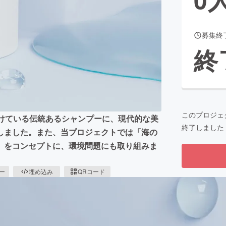
募集終
CAMPFIRE for Social Good
CAMPFIRE Creation
終
CAMPFIREふるさと納税
machi-ya
コミュニティ
このプロジェ
続けている伝統あるシャンプーに、現代的な美
終了しました
しました。また、当プロジェクトでは「海の
」をコンセプトに、環境問題にも取り組みま
ピー
埋め込み
QRコード