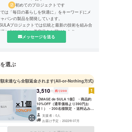
初めてのプロジェクトです
 Ltdでは「毎日の暮らしを快適に」をキーワードにメ
ジャパンの製品を開発しています。
de SULAプロジェクトでは伝統と最新の技術を組み合
環境と人にやさしい美容品をお届けします。
メッセージを送る
を選ぶ
金額未達なら全額返金されます
(All-or-Nothing方式)
3,510
円
残り
200
【MAGE de SULA 1個】 ・商品約
10%OFF（通常価格より390円お
得！） ・200名様限定 ・送料込み ※
通常価格は3,900円（送料込み）で
支援者：0人
す。 ※離島・海外への発送は別途料
お届け予定：2022年07月
金が発生いたします。 ※こちらのリ
ターンはなくなり次第終了とさせて