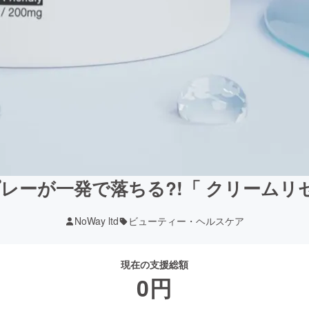
スプレーが一発で落ちる?!「 クリーム
NoWay ltd
ビューティー・ヘルスケア
現在の支援総額
0
円