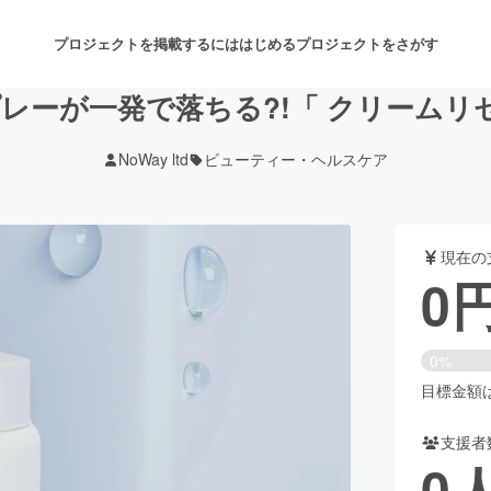
プロジェクトを掲載するには
はじめる
プロジェクトをさがす
スプレーが一発で落ちる?!「 クリーム
NoWay ltd
ビューティー・ヘルスケア
注目のリターン
注目の新着プロジェクト
募集終了が近いプロジェクト
も
現在の
音楽
舞台・パフォーマンス
0
ゲーム・サービス開発
フード・飲食店
0%
書籍・雑誌出版
アニメ・漫画
目標金額は1
支援者
チャレンジ
ビューティー・ヘルスケ
0