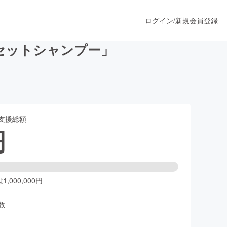
ログイン
/
新規会員登録
リセットシャンプー」
うすぐ公開されます
支援総額
プロダクト
円
ファッション
スポーツ
,000,000円
数
ア
ソーシャルグッド
人