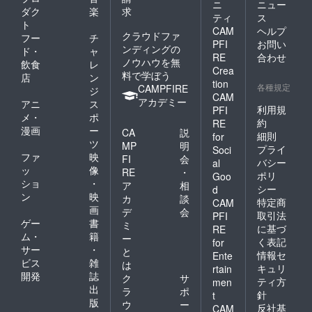
ニ
ニュー
ダク
楽
求
ティ
ス
ト
CAM
ヘルプ
クラウドファ
フー
チ
PFI
お問い
ンディングの
ド・
ャ
RE
合わせ
ノウハウを無
飲食
レ
Crea
料で学ぼう
店
ン
tion
各種規定
CAMPFIRE
ジ
CAM
アカデミー
アニ
ス
利用規
PFI
メ・
ポ
約
RE
漫画
ー
CA
説
細則
for
ツ
MP
明
プライ
Soci
ファ
映
FI
会
バシー
al
ッ
像
RE
・
ポリ
Goo
ショ
・
ア
相
シー
d
ン
映
カ
談
特定商
CAM
画
デ
会
取引法
PFI
ゲー
書
ミ
に基づ
RE
ム・
籍
ー
く表記
for
サー
・
と
情報セ
Ente
ビス
雑
は
キュリ
rtain
開発
誌
ク
サ
ティ方
men
出
ラ
ポ
針
t
版
ウ
ー
反社基
CAM