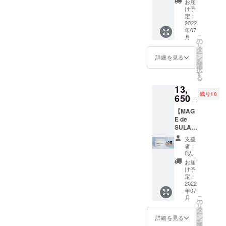
お届
F（通常
たしま
け予
価格よ
す。 ※
定：
り780円
2022
こちら
年07
お
のリ
こ
月
得！）
ターン
の
リ
・30名
はなく
タ
ー
様限定
なり次
ン
詳細を見る
を
・送料
第終了
選
択
込み ※
とさせ
す
る
通常価
て頂き
13,
格は
ます。
残り10
3,900円
650
※新型コ
円
（送料
ロナウ
【MAG
込み）
イルス
E de
です。
の影響
SULA 5
※離島・
により
個セッ
海外へ
納期に
支援
ト】 ・
の発送
遅れが
者：
商品約
は別途
生じる
0人
30%OF
料金が
場合が
お届
F（通常
発生い
ござい
け予
価格よ
たしま
定：
ます。
り1,170
2022
す。 ※
年07
円お
こちら
こ
月
得！）
のリ
の
リ
・10名
ターン
タ
ー
様限定
はなく
ン
詳細を見る
を
・送料
なり次
選