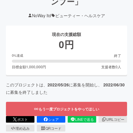
ンプー」
NoWay ltd
ビューティー・ヘルスケア
現在の支援総額
0
円
終了
0
%達成
目標金額
1,000,000
円
支援者数
0
人
このプロジェクトは、
2022/05/26
に募集を開始し、
2022/06/30
に募集を終了しました
もう一度プロジェクトをやってほしい
ポスト
シェア
LINEで送る
URLコピー
埋め込み
QRコード