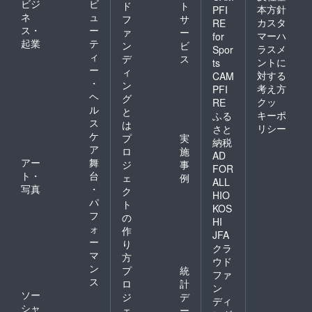
ビジ
ビ
ド
ト
本方針
PFI
ネ
ュ
フ
サ
カスタ
RE
ス・
ー
ァ
ー
マーハ
for
起業
テ
ン
ビ
ラスメ
Spor
ィ
デ
ス
ントに
ts
ー
ィ
対する
CAM
・
ン
考え方
PFI
ヘ
グ
クッ
RE
ル
と
キーポ
ふる
ス
は
リシー
さと
ケ
プ
実
納税
ア
ロ
施
AD
アー
舞
ジ
事
FOR
ト・
台
ェ
例
ALL
写真
・
ク
HIO
パ
ト
KOS
フ
の
HI
ォ
作
JFA
ー
り
クラ
マ
方
ウド
ン
プ
統
ファ
ス
ロ
計
ン
ソー
ジ
デ
ディ
シャ
ェ
ー