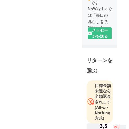
です
NoWay Ltdで
は「毎日の
暮らしを快
適に」を
メッセー
キーワード
ジを送る
にメイドイ
ンジャパン
の製品を開
リターンを
発していま
す。
選ぶ
MAGE de
SULAプロ
ジェクトで
目標金額
未達なら
は伝統と最
全額返金
新の技術を
されます
組み合わせ
(All-or-
て、環境と
Nothing
人にやさし
方式)
い美容品を
3,5
残り