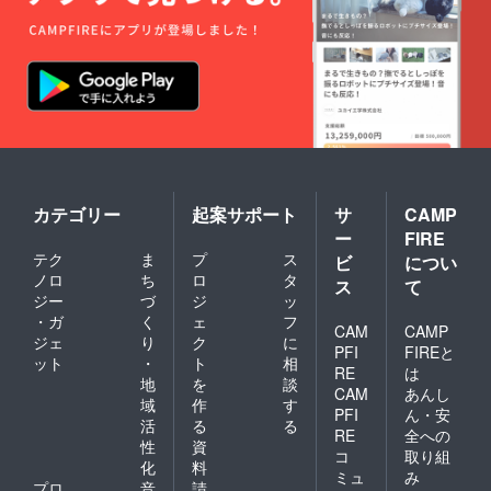
カテゴリー
起案サポート
サ
CAMP
ー
FIRE
テク
ま
プ
ス
ビ
につい
ノロ
ち
ロ
タ
ス
て
ジー
づ
ジ
ッ
・ガ
く
ェ
フ
CAM
CAMP
ジェ
り
ク
に
PFI
FIREと
ット
・
ト
相
RE
は
地
を
談
CAM
あんし
域
作
す
PFI
ん・安
活
る
る
RE
全への
性
資
コ
取り組
化
料
ミュ
み
プロ
音
請