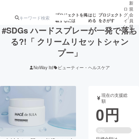
新
ロ
規
グ
会
プロジェクトを掲
はじ
プロジェクト
/
載するには
める
をさがす
イ
員
ン
登
#SDGs ハードスプレーが一発で落ち
録
る?!「 クリームリセットシャン
プー」
人気のプロ
注目のリ
注目の新着プロ
募集終了が近いプ
もうすぐ公開
ジェクト
ターン
ジェクト
ロジェクト
されます
NoWay ltd
ビューティー・ヘルスケア
アート・写真
音楽
現在の支援総
テクノロジー・ガジェット
ゲーム・サ
額
0
円
映像・映画
書籍・雑誌
0%
ビジネス・起業
チャレンジ
目標金額は