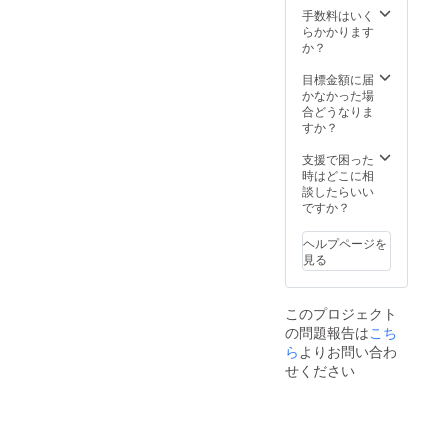
により
手数料はいく
納期に
らかかります
遅れが
か？
生じる
場合が
目標金額に届
ござい
かなかった場
ます。
合どうなりま
すか？
支援で困った
時はどこに相
談したらいい
ですか？
ヘルプページを
見る
このプロジェクト
の問題報告は
こち
ら
よりお問い合わ
せください