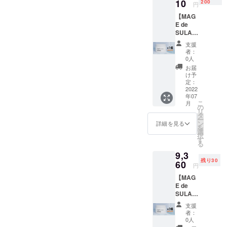
お届けしま
10
200
円
す。
【MAG
E de
SULA 1
個】 ・
支援
商品約
者：
10%OF
0人
F（通常
お届
価格よ
け予
り390円
定：
お
2022
年07
得！）
こ
月
・200名
の
リ
様限定
タ
ー
・送料
ン
詳細を見る
を
込み ※
選
択
通常価
す
る
格は
9,3
3,900円
残り30
（送料
60
円
込み）
【MAG
です。
E de
※離島・
SULA 3
海外へ
個セッ
の発送
支援
ト】 ・
は別途
者：
商品約
料金が
0人
20%OF
発生い