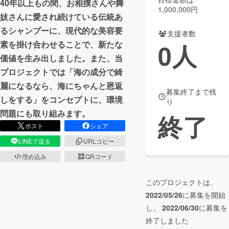
40年以上もの間、お相撲さんや舞
1,000,000円
妓さんに愛され続けている伝統あ
まちづくり・地域活性化
るシャンプーに、現代的な美容要
支援者数
0
人
素を掛け合わせることで、新たな
CAMPFIRE for Social Good
CAMPFIRE Creation
価値を生み出しました。また、当
CAMPFIREふるさと納税
machi-ya
コミュニティ
プロジェクトでは「海の成分で綺
麗になるなら、海にちゃんと恩返
募集終了まで残
しをする」をコンセプトに、環境
り
問題にも取り組みます。
終了
ポスト
シェア
LINEで送る
URLコピー
埋め込み
QRコード
このプロジェクトは、
2022/05/26
に募集を開始
し、
2022/06/30
に募集を
終了しました