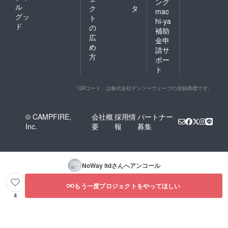
ング
ル
ク
タ
mac
グッ
ト
hi-ya
ド
の
補助
広
金申
め
請サ
方
ポー
ト
「QRコード」は株式会社デンソーウェーブの登録商標です。
© CAMPFIRE,
会社概
採用情
パートナー
Inc.
要
報
募集
NoWay ltd
さんへアンコール
もう一度プロジェクトをやってほしい
4