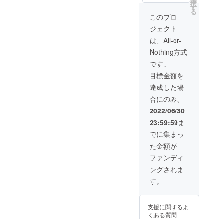
択
込み ※
第終了
す
る
通常価
とさせ
このプロ
格は
て頂き
ジェクト
3,900円
ます。
（送料
※新型コ
は、All-or-
込み）
ロナウ
Nothing方式
です。
イルス
※離島・
の影響
です。
海外へ
により
目標金額を
の発送
納期に
は別途
遅れが
達成した場
料金が
生じる
合にのみ、
発生い
場合が
たしま
ござい
2022/06/30
す。 ※
ます。
23:59:59
ま
こちら
のリ
でに集まっ
ターン
た金額が
はなく
なり次
ファンディ
第終了
ングされま
とさせ
て頂き
す。
ます。
※新型コ
ロナウ
支援に関するよ
イルス
くある質問
の影響