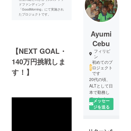
ドファンディング
「GoodMorning」にて実施され
たプロジェクトです。
Ayumi
Cebu
【NEXT GOAL・
フィリピ
ン
140万円挑戦しま
初めてのプ
ロジェクト
す！】
です
20代の頃、
ALTとして日
本で勤務し
ていたメン
メッセー
バーと英語
ジを送る
でチャリ
ティー
ミュージカ
ルを公演し