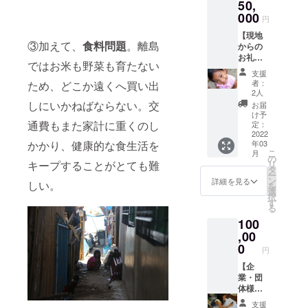
50,
ます。
の優遇
その他
※備考欄
000
対象で
これに
円
にラー
はあり
類する
【現地
ニング
ませ
リター
③加えて、
食料問題
。離島
からの
セン
ん。 ぜ
ン １，
お礼
ターに
ひ応援
命名
ではお米も野菜も育たない
メッ
ペイン
よろし
権、
支援
セー
トする
くお願
メッ
者：
ため、どこか遠くへ買い出
ジ】 ・
希望の
いいた
2人
セージ
現地か
お名前
しにいかねばならない。交
しま
掲載そ
お届
らのお
を記載
す。
け予
の他こ
礼メッ
通費もまた家計に重くのし
下さ
定：
れに類
セージ
2022
い。 ●
するリ
かかり、健康的な食生活を
年03
つきの
命名
ターン
こ
月
ビデオ
権、
の
を選択
キープすることがとても難
リ
を送付
メッ
タ
して支
ー
ぜひ応
セージ
ン
詳細を見る
援に関
しい。
を
援よろ
の掲載
選
して
択
しくお
その他
す
は、支
る
願いい
これに
援者が
100
たしま
類する
いかに
す。
,00
リター
該当す
ン １，
0
る名称
円
命名
又は表
【企
権、
現等を
業・団
メッ
使用し
体様向
セージ
た場合
け参加
掲載そ
であっ
支援