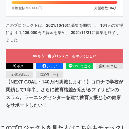
目標金額
700,000
円
支援者数
104
人
このプロジェクトは、
2021/10/16
に募集を開始し、
104
人の支援
により
1,426,000
円の資金を集め、
2021/11/21
に募集を終了し
ました
もう一度プロジェクトをやってほしい
ポスト
シェア
LINEで送る
URLコピー
埋め込み
QRコード
【NEXT GOAL・140万円挑戦します！】コロナで学校が
閉鎖して1年半。さらに教育格差が広がるフィリピンの
スラム。ラーニングセンターを建て教育支援と心の健康
をサポートしたい！
このプロジェクトを見た人はこちらもチェックし