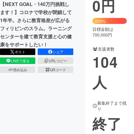
0
円
【NEXT GOAL・140万円挑戦し
まちづくり・地域活性化
ます！】コロナで学校が閉鎖して
1年半。さらに教育格差が広がる
203%
フィリピンのスラム。ラーニング
目標金額は
CAMPFIRE for Social Good
CAMPFIRE Creation
700,000円
センターを建て教育支援と心の健
CAMPFIREふるさと納税
machi-ya
コミュニティ
康をサポートしたい！
支援者数
ポスト
シェア
104
LINEで送る
URLコピー
埋め込み
QRコード
人
募集終了まで残
り
終了