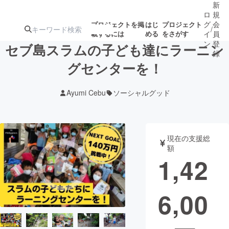
新
ロ
規
グ
会
プロジェクトを掲
はじ
プロジェクト
/
載するには
める
をさがす
イ
員
ン
登
セブ島スラムの子ども達にラーニン
録
グセンターを！
人気のプロ
注目のリ
注目の新着プロ
募集終了が近いプ
もうすぐ公開
Ayumi Cebu
ソーシャルグッド
ジェクト
ターン
ジェクト
ロジェクト
されます
アート・写真
音楽
現在の支援総
額
1,42
テクノロジー・ガジェット
ゲーム・サ
6,00
映像・映画
書籍・雑誌
ビジネス・起業
チャレンジ