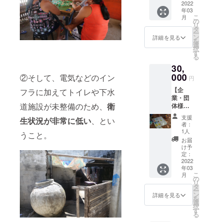
建設し
2022
とを長
年03
たラー
期間に
こ
月
ニング
わたり
の
リ
セン
残させ
タ
ー
ターで
ていた
ン
詳細を見る
を
学んで
だきま
選
択
る様子
す。 こ
す
る
のお写
の想い
30,
真で活
に賛同
動報告
000
してく
②そして、電気などのイン
円
と共に
ださる
【企
フラに加えてトイレや下水
お届け
方にご
業・団
します
参加い
道施設が未整備のため、
衛
体様向
※いただ
ただき
け 参
いたご
たいプ
支援
生状況が非常に低い
、とい
加型プ
支援金
ランで
者：
ラン】
はサー
す。 ぜ
1人
うこと。
・感謝
ビス手
ひ応援
お届
状 ・
数料を
よろし
け予
ラーニ
除いた
定：
くお願
ングセ
2022
すべて
いいた
年03
ンター
を活動
しま
こ
月
に御社
内容に
の
す。 ●
リ
の名前
充当さ
タ
命名
ー
をペイ
せてい
ン
権、
詳細を見る
を
ントさ
ただき
選
メッ
択
せてい
ます。
す
セージ
る
ただき
※税制上
の掲載