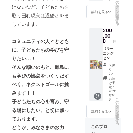
下さい
した
し、こ
の
良俗に
リ
●命名
ラーニ
けないなど、子どもたちを
の場合
タ
反する
ー
権、
ングセ
であて
ン
詳細を見る
もの ③
を
取り囲む現実は過酷さをま
メッ
ンター
も、支
選
政治活
択
セージ
で学ん
援者に
す
動又は
しています。
る
の掲載
でる様
対する
宗教活
200
その他
子の動
支援金
動に関
これに
画をお
,00
の返金
するも
類する
届けし
は行わ
0
コミュニティの人々ととも
の ④実
円
リター
ます ・
れない
行者又
ン １，
感謝の
【ラー
に、子どもたちの学びを守
ものと
は第三
命名
気持ち
ニング
しま
者の名
りたい…！
権、
を込め
セン
す。 ①
誉・使
メッ
て支援
ターイ
法律・
用、知
支援
そんな願いのもと、離島に
セージ
地の学
ベント
条例に
的財産
者：
掲載そ
生たち
参加型
違反す
0人
権その
も学びの拠点をつくりだす
の他こ
のダン
プラ
るもの
他の権
お届
れに類
スや歌
ン】
➁公序
け予
べく、ネクストゴールに挑
利を侵
するリ
を動画
フィリ
良俗に
定：
害する
ターン
でお届
ピンで
2022
反する
みます！！
もの ⑤
年03
を選択
けしま
開催さ
もの ③
その他
こ
月
子どもたちの心を育み、守
して支
す ※い
れる
政治活
の
実行者
リ
援に関
ただい
ラーニ
動又は
タ
が不適
ー
る場にしたい、と切に願っ
して
た費用
ングセ
宗教活
ン
詳細を見る
切であ
を
は、支
ご支援
ンター
動に関
選
ると合
ております。
択
援者が
金は
のオー
するも
す
理的に
る
いかに
サービ
プニン
の ④実
このプロ
判断す
どうか、みなさまのお力
該当す
ス手数
グ式典
行者又
るもの