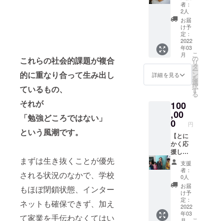
型プラ
の他こ
ても、
者：
ン!!】
れに類
2人
実行者
・感謝
するリ
は当該
お届
状 ・社
ターン
け予
支援者
員様の
を選択
定：
の指示
名前を
2022
して支
に従わ
年03
ラーニ
援に関
ないこ
こ
月
ングセ
して
の
これらの社会的課題が複合
とがで
リ
ンター
は、支
タ
きるも
ー
にペイ
的に重なり合って生み出し
援者が
ン
詳細を見る
のと
を
ントさ
いかに
選
し、こ
択
ているもの、
せてい
該当す
す
の場合
る
ただき
る名称
であて
それが
100
ます。
又は表
も、支
・会社
,00
現等を
援者に
「勉強どころではない」
名の
使用し
0
対する
円
入った
た場合
という風潮です。
支援金
看板を
【とに
であっ
の返金
飾らせ
かく応
ても、
は行わ
ていた
援した
実行者
れない
まずは生き抜くことが優先
だきま
い方向
は当該
ものと
支援
す。 ※
け
支援者
しま
者：
される状況のなかで、学校
備考欄
に！！
の指示
0人
す。 ①
に社員
！】 ・
に従わ
法律・
お届
もほぼ閉鎖状態、インター
様の名
支援地
ないこ
け予
条例に
前＆会
の子ど
とがで
定：
違反す
ネットも確保できず、加え
社名を
もたち
2022
きるも
るもの
年03
ご記載
が建設
のと
て家業を手伝わなくてはい
➁公序
こ
月