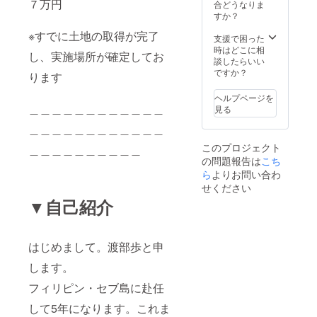
７万円
す。 ①
ンでの
行う時
合どうなりま
法律・
イベン
期及び
すか？
条例に
トとな
方法に
※すでに土地の取得が完了
違反す
りま
従わな
支援で困った
るもの
す。 事
かった
時はどこに相
し、実施場所が確定してお
➁公序
前に
場合で
談したらいい
良俗に
Zoomの
あって
ですか？
ります
反する
ダウン
も、支
もの ③
ロード
援者に
ヘルプページを
政治活
をお願
対する
＿＿＿＿＿＿＿＿＿＿＿＿
見る
動又は
い致し
支援金
宗教活
ます。
＿＿＿＿＿＿＿＿＿＿＿＿
の返金
動に関
【注意
は行わ
このプロジェクト
＿＿＿＿＿＿＿＿＿＿
するも
事項】
れない
の問題報告は
こち
の ④実
スケ
ものと
行者又
ジュー
ら
よりお問い合わ
しま
は第三
ルはク
す。
せください
者の名
ラウド
▼自己紹介
誉・使
ファン
用、知
ディン
的財産
グ終了
権その
後調
はじめまして。渡部歩と申
他の権
整。 ※
利を侵
新型コ
します。
害する
ロナウ
もの ⑤
イルス
フィリピン・セブ島に赴任
その他
の影響
して5年になります。これま
実行者
により