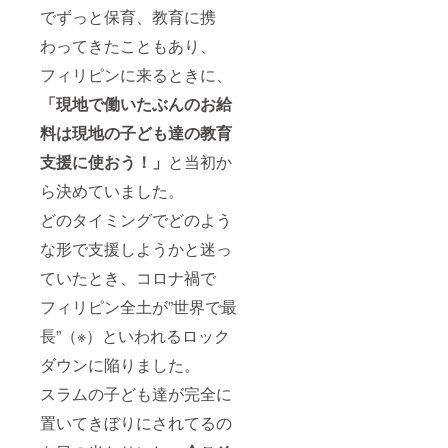
が不適
イベン
でずっと保育、教育に携
切であ
ト日程
ると合
が変更
わってきたこともあり、
理的に
になる
判断す
可能性
フィリピンに来るときに、
るもの
もござ
２．実
いま
「現地で働いたぶんのお給
行者
す。ご
料は現地の子ども達の教育
は、支
了承く
援者が
ださ
支援に使おう！」
と当初か
前項に
い。
定める
ら決めていました。
リター
ンに係
どのタイミングでどのよう
る権利
行使を
な形で支援しようかと迷っ
行う時
ていたとき、コロナ禍で
期及び
方法に
フィリピン全土が”世界で最
従わな
かった
長”（※）といわれるロック
場合で
あって
ダウンに陥りました。
も、支
援者に
スラムの子ども達が完全に
対する
支援金
置いてきぼりにされてるの
の返金