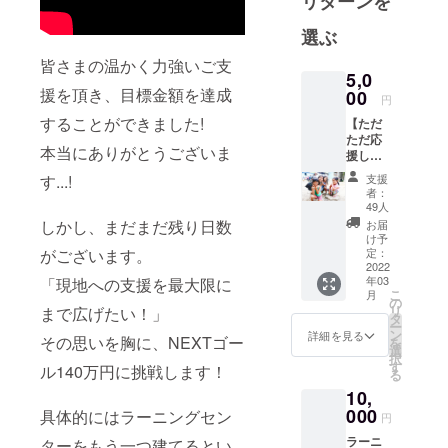
リターンを
パプア
選ぶ
ニューギニ
皆さまの温かく力強いご支
アにて学校
5,0
建設および
援を頂き、目標金額を達成
00
円
教育支援を
することができました!
【ただ
行う。
ただ応
本当にありがとうございま
様々な国か
援して
くださ
らきた同年
す...!
支援
る方
者：
代の仲間た
に！】
49人
ちが、日本
・支援
しかし、まだまだ残り日数
お届
地から
け予
を代表して
の子ど
がございます。
定：
第三の国へ
もたち
2022
年03
「現地への支援を最大限に
の声、
支援を行う
こ
月
お礼の
の
という行動
リ
まで広げたい！」
メール
タ
ー
力に影響さ
をお送
ン
詳細を見る
その思いを胸に、NEXTゴー
を
りさせ
れ、当時の
選
択
ていた
す
ル140万円に挑戦します！
仕事を辞め
る
だきま
て留学を決
10,
す。 ※
いただ
000
具体的にはラーニングセン
意。帰国
円
いたご
後、英会話
ラーニ
ターをもう一つ建てるとい
支援金