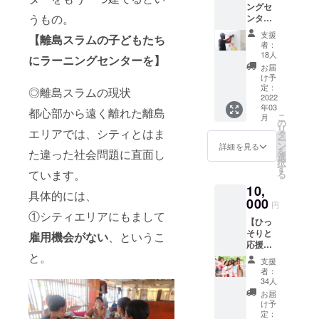
ングセ
はサー
スクールに
うもの。
ンター
ビス手
就職し現在
にお名
数料を
支援
【離島スラムの子どもたち
はセブ島へ
前をペ
除いた
者：
イント
すべて
18人
駐在員とし
にラーニングセンターを】
できる
を活動
お届
て赴任。
権 ・
内容に
け予
ラーニ
「子ども」
充当さ
定：
◎離島スラムの現状
ングセ
2022
せてい
「教育」
年03
ンター
ただき
都心部から遠く離れた離島
こ
月
「英語」が
にお名
ます。
の
リ
エリアでは、シティとはま
前をペ
※税制上
私の原動
タ
ー
イント
の優遇
ン
詳細を見る
力！業務の
を
た違った社会問題に直面し
させて
対象で
選
択
傍ら、フィ
いただ
はあり
す
ています。
る
きま
ませ
リピンの子
10,
す。 ※
ん。 ぜ
具体的には、
ども達へ教
備考欄
000
ひ応援
円
にペイ
育支援を目
よろし
①シティエリアにもまして
【ひっ
ントす
くお願
指して日々
そりと
る希望
雇用機会がない
、というこ
いいた
奮闘中。
応援し
のお名
しま
と。
たい方
前を記
す。
支援
に！！
載くだ
者：
】 ・支
さい ※
34人
援地の
ご支援
お届
子ども
いただ
け予
たちが
いたこ
定：