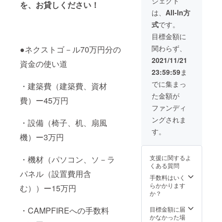
ジェクト
る名称
料を除
にオン
は第三
を、お貸しください！
２．実
又は表
いたす
ライン
者の名
は、
All-In方
行者
現等を
べて活
で参加
誉・使
は、支
式
です。
使用し
動内容
できる
用、知
援者が
た場合
に充当
権にな
的財産
目標金額に
前項に
であっ
させて
りま
権その
定める
関わらず、
●ネクストゴ－ル70万円分の
ても、
いただ
す。 イ
他の権
リター
実行者
きま
ベント
利を侵
2021/11/21
ンに係
資金の使い道
は当該
す。 ※
内容：
害する
る権利
23:59:59
ま
支援者
税制上
スラム
もの ⑤
行使を
の指示
の優遇
の子た
その他
でに集まっ
行う時
・建築費（建築費、資材
に従わ
対象で
ちによ
実行者
期及び
た金額が
ないこ
はあり
るダン
が不適
費）ー45万円
方法に
とがで
ませ
ス、生
切であ
ファンディ
従わな
きるも
ん。 ぜ
演奏に
ると合
かった
ングされま
のと
ひ応援
よる
・設備（椅子、机、扇風
理的に
場合で
し、こ
よろし
歌、 ＊
判断す
す。
あって
機）ー3万円
の場合
くお願
日程
るもの
も、支
であて
いいた
(2022年
２．実
援者に
も、支
しま
3月頃)
行者
対する
支援に関するよ
・機材（パソコン、ソ－ラ
援者に
す。
＊場所
は、支
支援金
くある質問
対する
(設立し
援者が
の返金
パネル（設置費用含
支援金
たラー
前項に
手数料はいく
は行わ
の返金
ニング
定める
らかかります
む））ー15万円
れない
は行わ
セン
リター
か？
ものと
れない
ターに
ンに係
しま
ものと
て) ＊オ
る権利
・CAMPFIREへの手数料
目標金額に届
す。
しま
ンライ
行使を
かなかった場