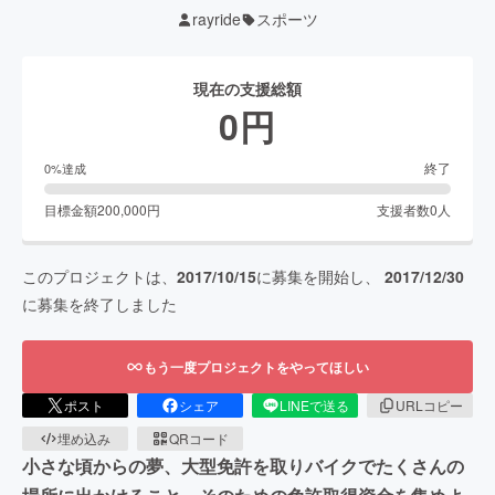
rayride
スポーツ
現在の支援総額
0
円
終了
0
%達成
目標金額
200,000
円
支援者数
0
人
このプロジェクトは、
2017/10/15
に募集を開始し、
2017/12/30
に募集を終了しました
もう一度プロジェクトをやってほしい
ポスト
シェア
LINEで送る
URLコピー
埋め込み
QRコード
小さな頃からの夢、大型免許を取りバイクでたくさんの