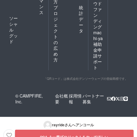
マ
方
ウド
ン
プ
統
ファ
ス
ロ
計
ン
ソー
ジ
デ
ディ
シャ
ェ
ー
ング
ル
ク
タ
mac
グッ
ト
hi-ya
ド
の
補助
広
金申
め
請サ
方
ポー
ト
「QRコード」は株式会社デンソーウェーブの登録商標です。
© CAMPFIRE,
会社概
採用情
パートナー
Inc.
要
報
募集
rayride
さんへアンコール