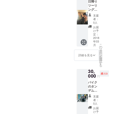
日帰り
ツーリ
ング同
行！ 都
支援
内から
者：
行ける
0人
日帰り
お届
ツーリ
け予
ングに
定：
同行し
2018
年03
ます☺︎
こ
月
海沿い
の
リ
を走る
タ
ー
のが
ン
詳細を見る
を
だーい
選
択
すきで
す
る
す！
30,
残り3
000
円
バイク
のタン
デム走
行（2人
支援
乗り）
者：
で都内
0人
をご案
お届
内☺︎ バ
け予