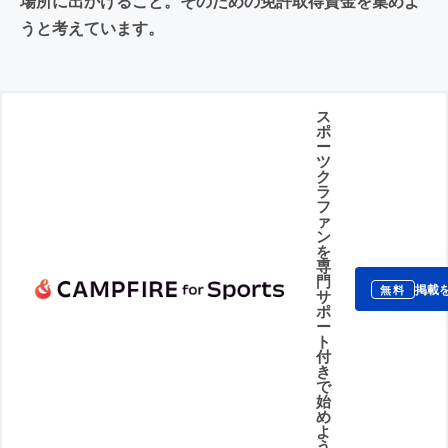
場所に出かけること。そのための免許取得資金を集めよ
うと考えています。
ス
ポ
ー
ツ
ク
ラ
フ
ァ
ン
を
専
門
掲載
無料
サ
ポ
ー
ト
付
き
で
始
め
よ
う