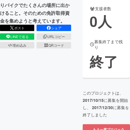
りバイクでたくさんの場所に出か
支援者数
まちづくり・地域活性化
けること。そのための免許取得資
0
人
金を集めようと考えています。
ポスト
シェア
CAMPFIRE for Social Good
CAMPFIRE Creation
LINEで送る
URLコピー
CAMPFIREふるさと納税
machi-ya
コミュニティ
募集終了まで残
埋め込み
QRコード
り
終了
このプロジェクトは、
2017/10/15
に募集を開始
し、
2017/12/30
に募集を
終了しました
もう一度プロジェク