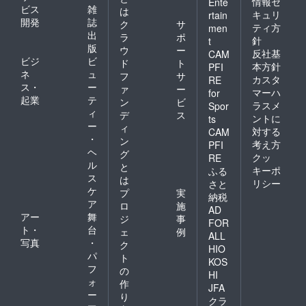
情報セ
Ente
ビス
雑
は
キュリ
rtain
開発
誌
ク
サ
ティ方
men
出
ラ
ポ
針
t
版
ウ
ー
反社基
CAM
ビジ
ビ
ド
ト
本方針
PFI
ネ
ュ
フ
サ
カスタ
RE
ス・
ー
ァ
ー
マーハ
for
起業
テ
ン
ビ
ラスメ
Spor
ィ
デ
ス
ントに
ts
ー
ィ
対する
CAM
・
ン
考え方
PFI
ヘ
グ
クッ
RE
ル
と
キーポ
ふる
ス
は
リシー
さと
ケ
プ
実
納税
ア
ロ
施
AD
アー
舞
ジ
事
FOR
ト・
台
ェ
例
ALL
写真
・
ク
HIO
パ
ト
KOS
フ
の
HI
ォ
作
JFA
ー
り
クラ