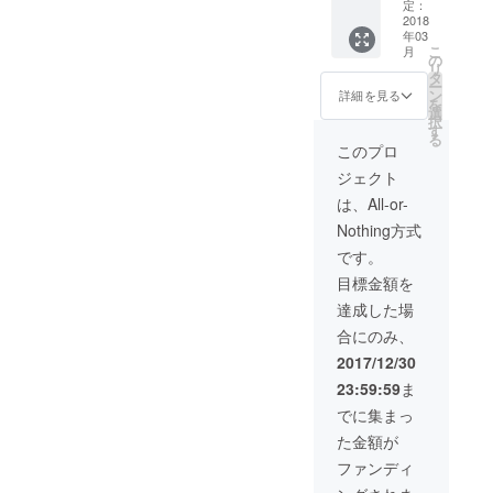
イクで
定：
しか行
2018
年03
けない
こ
月
様な都
の
リ
内の
タ
ー
細々と
ン
詳細を見る
を
した道
選
択
をご案
す
る
内しま
このプロ
す！ バ
ジェクト
イクに
乗った
は、All-or-
が無い
Nothing方式
人がバ
イクに
です。
興味を
目標金額を
持った
り、
達成した場
「都内
合にのみ、
にこん
なとこ
2017/12/30
あった
23:59:59
ま
ん
だ！」
でに集まっ
ってと
た金額が
こをご
紹介さ
ファンディ
せてい