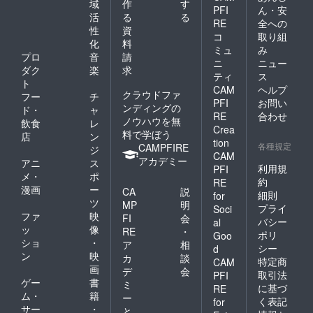
域
作
す
PFI
ん・安
活
る
る
RE
全への
性
資
コ
取り組
化
料
ミュ
み
プロ
音
請
ニ
ニュー
ダク
楽
求
ティ
ス
ト
CAM
ヘルプ
クラウドファ
フー
チ
PFI
お問い
ンディングの
ド・
ャ
RE
合わせ
ノウハウを無
飲食
レ
Crea
料で学ぼう
店
ン
tion
各種規定
CAMPFIRE
ジ
CAM
アカデミー
アニ
ス
利用規
PFI
メ・
ポ
約
RE
漫画
ー
CA
説
細則
for
ツ
MP
明
プライ
Soci
ファ
映
FI
会
バシー
al
ッ
像
RE
・
ポリ
Goo
ショ
・
ア
相
シー
d
ン
映
カ
談
特定商
CAM
画
デ
会
取引法
PFI
ゲー
書
ミ
に基づ
RE
ム・
籍
ー
く表記
for
サー
・
と