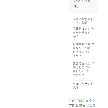
ングされま
ただき
たいで
す。
す！ #
実施時
期等は
支援に関するよ
ご相談
くある質問
できま
す！ #
手数料はいく
基本的
らかかります
に東京
か？
都内を
走行し
目標金額に届
ます！
かなかった場
#行きた
合どうなりま
い場
すか？
所、ス
タート
支援で困った
ゴール
時はどこに相
地点、
談したらいい
東京都
ですか？
内であ
ればお
ヘルプページを
任せで
見る
きま
す！も
ちろん
このプロジェクト
自分も
の問題報告は
こち
考えて