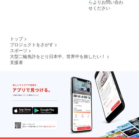
おりま
ら
よりお問い合わ
す ※当
せください
方普通
二輪免
許を取
得し既
に1年以
上経過
トップ
>
してお
プロジェクトをさがす
>
りま
スポーツ
>
す。二
人乗り
大型二輪免許をとり日本中、世界中を旅したい！
>
にあた
支援者
り法令
違反と
なるこ
とはあ
りませ
ん ※ヘ
ルメッ
トを着
用して
いただ
きま
す。ヘ
ルメッ
トは当
方用意