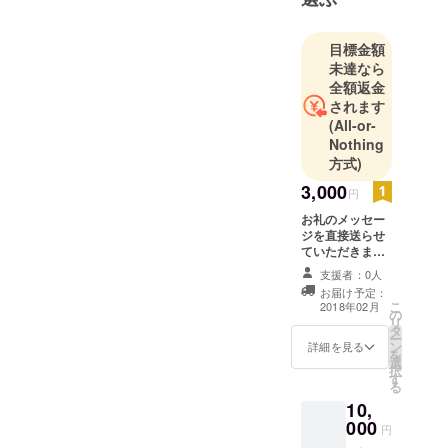
目標金額
未達なら
全額返金
されます
(All-or-
Nothing
方式)
3,000
円
お礼のメッセー
ジを直接送らせ
ていただきま
す！ バイクであ
支援者：0人
なたのおうちに
お届け予定：
お手紙を届けさ
こ
2018年02月
の
せてください
リ
タ
ー
ン
詳細を見る
を
選
択
す
る
10,
000
円