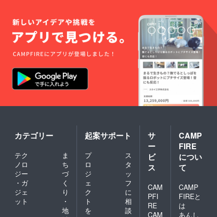
もでき
ます ※
万が一
のため
に任意
保険に
加入い
ただき
ます
カテゴリー
起案サポート
サ
CAMP
ー
FIRE
テク
ま
プ
ス
ビ
につい
ノロ
ち
ロ
タ
ス
て
ジー
づ
ジ
ッ
・ガ
く
ェ
フ
CAM
CAMP
ジェ
り
ク
に
PFI
FIREと
ット
・
ト
相
RE
は
地
を
談
CAM
あんし