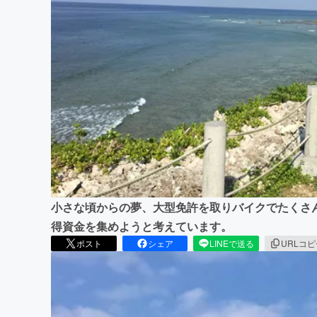
まちづくり・地域活性化
小さな頃からの夢、大型免許を取りバイクでたくさ
得資金を集めようと考えています。
ポスト
シェア
LINEで送る
URLコ