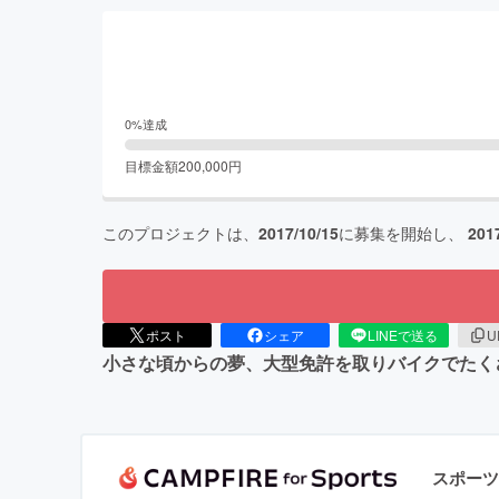
0
%達成
目標金額
200,000
円
このプロジェクトは、
2017/10/15
に募集を開始し、
201
ポスト
シェア
LINEで送る
U
小さな頃からの夢、大型免許を取りバイクでたく
スポーツ