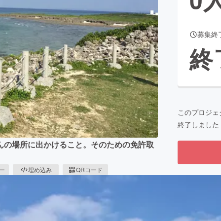
募集終
CAMPFIRE for Social Good
CAMPFIRE Creation
終
CAMPFIREふるさと納税
machi-ya
コミュニティ
このプロジェ
終了しました
んの場所に出かけること。そのための免許取
ピー
埋め込み
QRコード