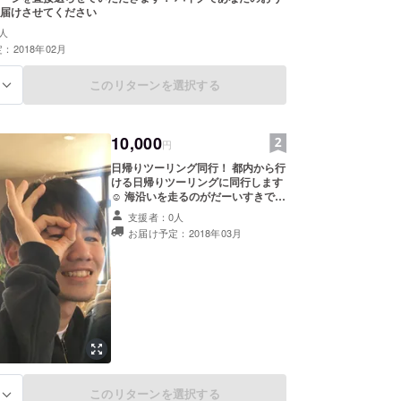
届けさせてください
人
：2018年02月
このリターンを選択する
る
10,000
円
日帰りツーリング同行！ 都内から行
ける日帰りツーリングに同行します
☺︎ 海沿いを走るのがだーいすきで
す！
支援者：0人
お届け予定：2018年03月
このリターンを選択する
る