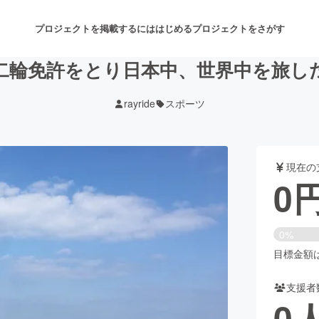
プロジェクトを掲載するには
はじめる
プロジェクトをさがす
二輪免許をとり日本中、世界中を旅し
rayride
スポーツ
注目のリターン
注目の新着プロジェクト
募集終了が近いプロジェクト
も
現在の
音楽
舞台・パフォーマンス
0
ゲーム・サービス開発
フード・飲食店
0%
書籍・雑誌出版
アニメ・漫画
目標金額は2
支援者
チャレンジ
ビューティー・ヘルスケ
0