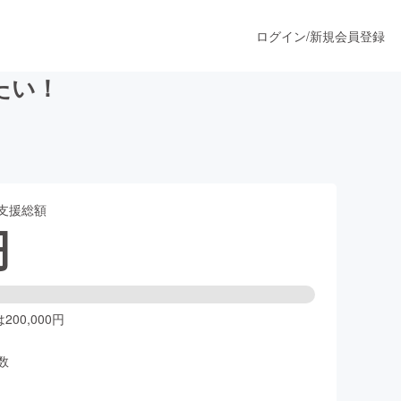
ログイン
/
新規会員登録
たい！
うすぐ公開されます
支援総額
プロダクト
円
ファッション
スポーツ
00,000円
数
ア
ソーシャルグッド
人