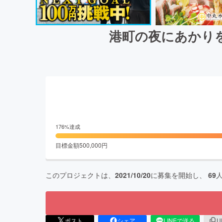
港町の夜にあかり
176
%達成
目標金額
500,000
円
このプロジェクトは、
2021/10/20
に募集を開始し、
69
ポスト
シェア
LINEで送る
U