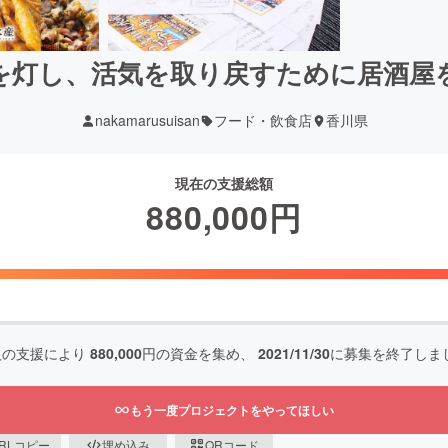
を灯し、活気を取り戻すために居酒屋
nakamarusuisan
フード・飲食店
香川県
現在の支援総額
880,000
円
人の支援により
880,000
円の資金を集め、
2021/11/30
に募集を終了しま
もう一度プロジェクトをやってほしい
RLコピー
埋め込み
QRコード