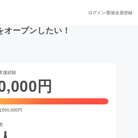
ログイン
/
新規会員登録
をオープンしたい！
うすぐ公開されます
支援総額
プロダクト
0,000
円
ファッション
スポーツ
00,000円
数
ア
ソーシャルグッド
人