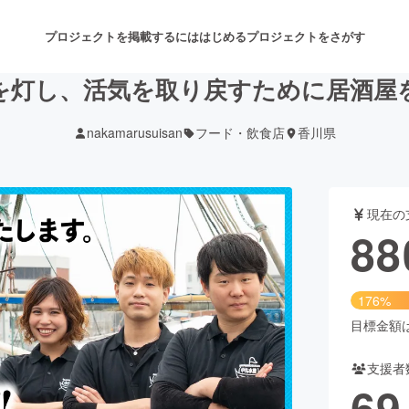
プロジェクトを掲載するには
はじめる
プロジェクトをさがす
を灯し、活気を取り戻すために居酒屋
nakamarusuisan
フード・飲食店
香川県
注目のリターン
注目の新着プロジェクト
募集終了が近いプロジェクト
も
現在の
音楽
舞台・パフォーマンス
88
ゲーム・サービス開発
フード・飲食店
176%
書籍・雑誌出版
アニメ・漫画
目標金額は5
支援者
チャレンジ
ビューティー・ヘルスケ
69