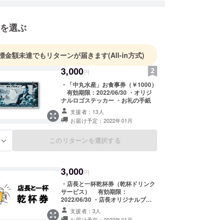
を選ぶ
標金額未達でもリターンが届きます
(All-in方式)
3,000
円
・「中丸水産」お食事券（￥1000）
有効期限：2022/06/30 ・オリジ
ナルロゴステッカー ・お礼の手紙
支援者：13人
お届け予定：2022年01月
このリターンを選択する
る
3,000
円
・店長と一杯乾杯券（乾杯ドリンク
サービス） 有効期限：
2022/06/30 ・店長オリジナルブロ
マイド付き ・オリジナルロゴ入りス
支援者：3人
テッカー ・お礼の手紙
お届け予定：2022年01月