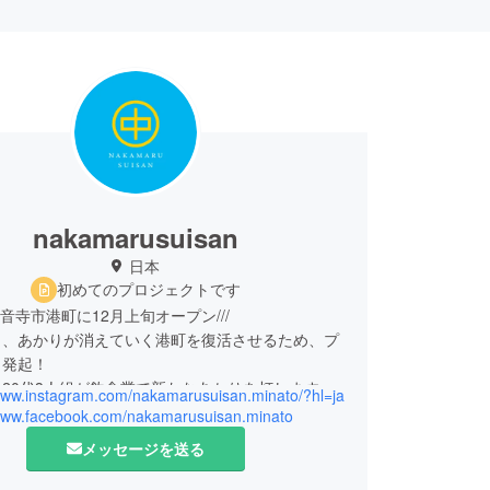
nakamarusuisan
日本
初めてのプロジェクトです
観音寺市港町に12月上旬オープン///
り、あかりが消えていく港町を復活させるため、プ
ト発起！
20代3人組が飲食業で新たなあかりを灯します。
/www.instagram.com/nakamarusuisan.minato/?hl=ja
/www.facebook.com/nakamarusuisan.minato
メッセージを送る