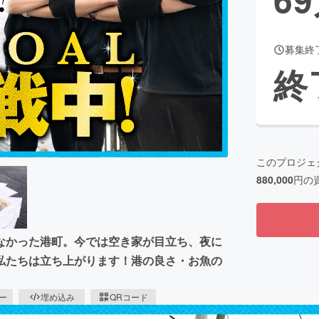
募集終
CAMPFIRE for Social Good
CAMPFIRE Creation
終
CAMPFIREふるさと納税
machi-ya
コミュニティ
このプロジェ
880,000
円の
なかった港町。今では空き家が目立ち、夜に
私たちは立ち上がります！港の良さ・お魚の
ピー
埋め込み
QRコード