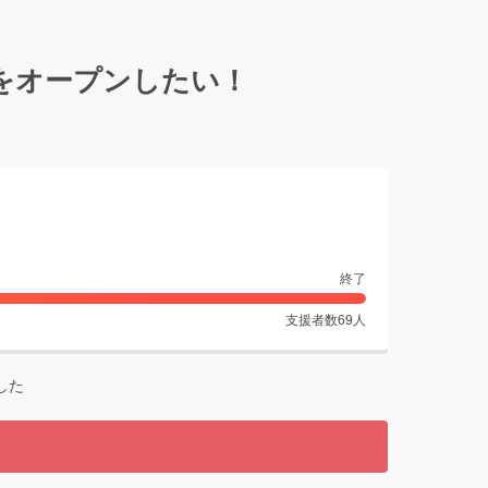
をオープンしたい！
終了
支援者数
69
人
した