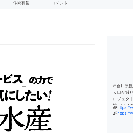
仲間募集
コメント
\\\香川県
人口が減
ロジェク
地元出身の
https:/
https:/