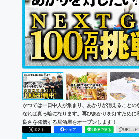
まちづくり・地域活性化
かつては一日中人が集まり、あかりが消えることの
なれば真っ暗になります。再びあかりを灯すために
良さを発信する居酒屋をオープンします！
ポスト
シェア
LINEで送る
URLコ