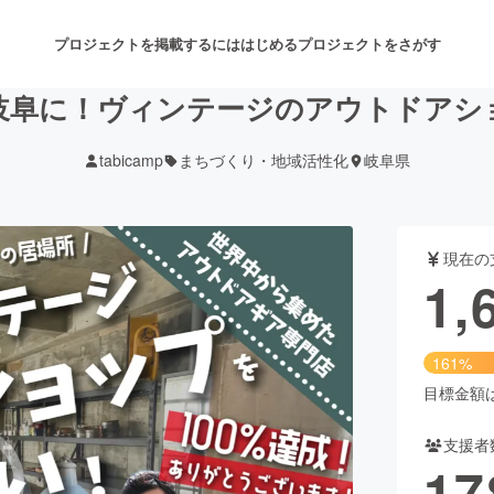
プロジェクトを掲載するには
はじめる
プロジェクトをさがす
岐阜に！ヴィンテージのアウトドアシ
tabicamp
まちづくり・地域活性化
岐阜県
注目のリターン
注目の新着プロジェクト
募集終了が近いプロジェクト
も
現在の
音楽
舞台・パフォーマンス
1,
ゲーム・サービス開発
フード・飲食店
161%
書籍・雑誌出版
アニメ・漫画
目標金額は1
支援者
チャレンジ
ビューティー・ヘルスケ
17