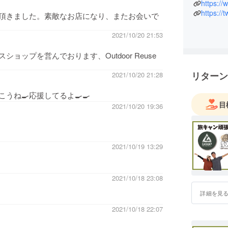
な方。
https:/
https://
頂きました。素敵なお店になり、またお会いで
"もっとキ
2021/10/20 21:53
に始めてほ
い"と願っ
ップを営んでおります、Outdoor Reuse
リターン
2021/10/20 21:28
であり、親近感を覚えております。
しょう！
ね🍳応援してるよ🍳🍳
目
2021/10/20 19:36
2021/10/19 13:29
2021/10/18 23:08
詳細を見
2021/10/18 22:07