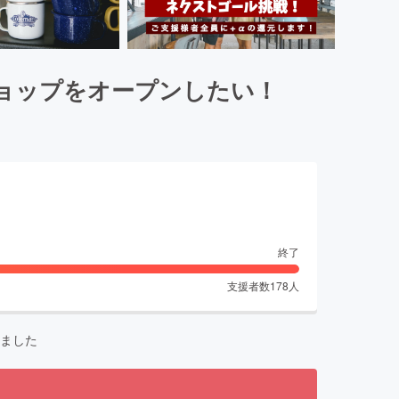
ョップをオープンしたい！
終了
支援者数
178
人
ました