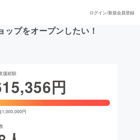
ログイン
/
新規会員登録
ョップをオープンしたい！
うすぐ公開されます
支援総額
プロダクト
615,356
円
ファッション
スポーツ
,000,000円
数
ア
ソーシャルグッド
8
人