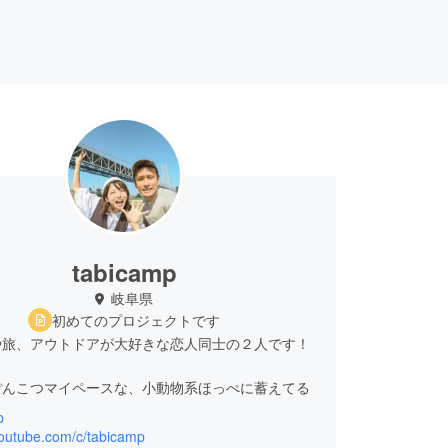
tabicamp
岐阜県
初めてのプロジェクトです
や旅、アウトドアが大好きな恋人同士の２人です！
ぽんこつマイペースな、小動物系ほっぺに蓄えてる
p
が大好き自由人、眉毛と目がもうすぐくっつきそう
youtube.com/c/tabicamp