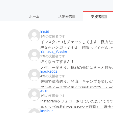
ホーム
活動報告
支援者
4
99+
irie49
1件
の支援者です
インスタいつもチェックしてます！微力な
行きたいと思ってます。頑張ってください^
Yamada_Yosuke
2件
の支援者です
遅くなってすまん！
人生、一度きり。挑戦の先にはきっと何か
inasix2002
会えるのを楽しみにしてますわ。
4件
の支援者です
夫婦で源流釣り、登山、キャンプを楽しん
アンティークアイテム大好きなので、オー
4213
微力ながら応援させて下さい！
1件
の支援者です
Instagramをフォローさせていただいてま
キャンプや登山YouTubeなど拝見し、微
kichibun
しみにしています。これからも応援してます