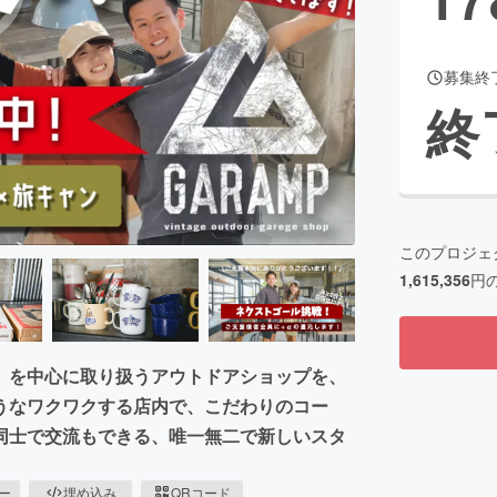
募集終
CAMPFIRE for Social Good
CAMPFIRE Creation
終
CAMPFIREふるさと納税
machi-ya
コミュニティ
このプロジェ
1,615,356
円
」を中心に取り扱うアウトドアショップを、
うなワクワクする店内で、こだわりのコー
同士で交流もできる、唯一無二で新しいスタ
ピー
埋め込み
QRコード