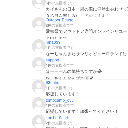
6件
の支援者です
カイさんの日本一周の際に偶然出会わせて
きる日を楽しみにしております！
Outdoor Reuse
2件
の支援者です
愛知県でアウトドア専門オンラインリユースショ
と申します。
mna039
同じ東海三県、近い時期、同年代での起業
1件
の支援者です
一緒にアウトドア業界を盛り上げていきま
なーちゃんまたサンリオピューロランド行こう
sapppn
1件
の支援者です
ほーーーんの気持ちですが😂
なーちゃんがんばれ🙋‍♀️💕
93naho
1件
の支援者です
応援しています！
tomocamp_oyu
1件
の支援者です
応援しています！頑張ってください！
ken1119surf
2件
の支援者です