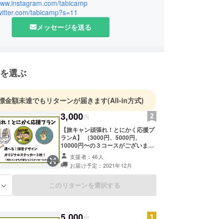
/www.instagram.com/tabicamp
twitter.com/tabicamp?s=11
ャンプやアウトドアについて知ってほしい"、"気軽
メッセージを送る
しい"、またSNSを通して"多くの方々と繋がりた
て、インスタグラムやYouTubeで”旅キャン”とし
を選ぶ
標金額未達でもリターンが届きます
(All-in方式)
3,000
円
【旅キャン頑張れ！とにかく応援プ
ランA】 （3000円、5000円、
10000円〜の３コースがございま
す） ★オリジナルステッカー選べる
支援者：46人
3種&お礼のメールをお送りします！
お届け予定：2021年12月
インスタやYouTubeで私たちのこと
を知ってくださった方や、遠方で今
はお店に行けないけど応援してま
このリターンを選択する
る
す！という方は、こちらのプランで
ご支援いただけると嬉しいです！ ※
いつかご来店いただいたときにメー
5,000
ルを見せてもらえれば、心ばかりで
円