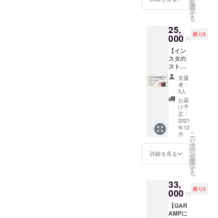
す。
を
テルを2
ポーチ
選
絶品で
大歓迎
（①GA
択
種類、
をお送
す
す。 な
です！
RAMP
る
私たち
りしま
なみも
（プレ
ロゴス
25,
と一緒
す！ オ
コー
オープ
テッ
残り5
に作り
000
リジナ
ヒーな
ンは割
円
カー
上げま
ルス
ら心を
引価格
②旅
【イン
しょ
テッ
込めて
で販売
キャン
スタの
う！ 味
カー、
お入れ
する商
アイコ
ストー
の好み
お礼の
するの
品もご
ンイラ
リーズ
はもち
メー
で、ご
ざいま
支援
ストス
でなん
ろん、
ル、ア
指名く
者：
す） ※
テッ
でも全
冬の
メリカ
5人
ださ
プレ
カー
力宣伝
キャン
から輸
い！笑
お届
オープ
③クラ
プラ
プ場で
入した
け予
※初回ご
ンは混
ウド
ン】 ★
温まる
定：
ヴィン
来店時
雑を避
ファン
旅キャ
2021
カクテ
テージ
にメー
けるた
ディン
年12
ンのイ
ル、好
のドリ
ル画面
め、ま
こ
グオリ
月
ンスタ
きなフ
の
ンク
をご提
た皆様
リ
ジナル
グラム
ルーツ
タ
コース
示で、
にゆっ
ー
POPイ
（1.4万
を使っ
ン
ター5種
詳細を見る
ドリン
くりし
を
ラスト
人）で
たカク
選
類セッ
クチ
てもら
択
ステッ
なんで
テル、
す
トに加
ケット
うた
る
カー
も宣伝
コー
えて、
10000
め、正
④GAR
33,
しま
ヒーを
クラウ
円分を
式オー
AMP
残り3
す！
000
使った
ドファ
お渡し
円
プン日
ピース
キャン
カクテ
ンディ
しま
の10日
デザイ
【GAR
プに限
ル、珍
ング限
す！ ※
前から
ンス
AMPに
らず、
しいリ
定
緊急事
毎日開