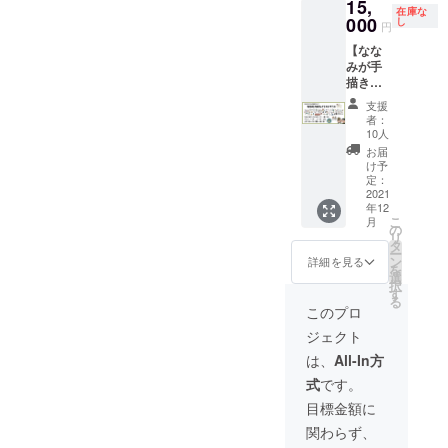
15,
だきま
いただ
して盛
回まで
予約が
を見せ
在庫な
どうし
す。そ
きま
000
り上げ
し
宣伝さ
必要で
円
てもら
ても日
のた
す！ 私
ます。
せてい
す。お
えれ
にちが
【なな
め、あ
たちは
もちろ
ただき
ひとり
ば、心
合わず
みが手
る程度
今後ア
ん手数
ます。
様まで
ばかり
プレ
描きイ
の再生
ウトド
料など
（ 有効
同伴可
ですが
オープ
ラスト
数は期
ア
は一切
期限：
能で
支援
サービ
ンに参
描きま
待でき
ショッ
いただ
クラウ
者：
す。 ※
スさせ
加でき
す！プ
ると思
プを続
きませ
10人
ドファ
材料費
ていた
なかっ
ラン】
われま
けてい
んの
ンディ
お届
込みで
だきま
た方
★なな
す。
く中で
で、支
け予
ング終
す。ま
す。
も、プ
みの手
キャン
繋がっ
定：
援額の
了時か
た使い
（商品
レオー
描きイ
2021
プギア
た方々
みで出
ら1年以
たいフ
の割引
プン日
年12
ラスト
でなく
と、定
店して
内
ルーツ
価格で
こ
月
期間以
データ
でもア
期的に
の
いただ
（2021/
など決
の購入
リ
外で
をお送
ウトド
キャン
タ
けま
10/31~2
まって
orドリ
ー
も、ご
りしま
ア関連
プイベ
ン
す。 ※
詳細を見る
022/10/
いれば
ンクの
を
来店時
す！ 私
の内容
ントや
選
出店い
31) ） ※
事前に
提供）
択
にドリ
たち旅
でした
店舗で
す
ただけ
投稿し
ご連絡
※もし
る
ンク
キャン
ら幅広
のイベ
るのは
このプロ
たス
くださ
10000
サービ
のアイ
く対応
ントを
営業日
トー
い。
円以上
ジェクト
ス及
コンや
いたし
やりた
の営業
リーズ
支援し
び、プ
YouTub
ます。
いと考
時間内
は、
All-In方
は、投
てくだ
レオー
e動画に
動画
えてい
（金土
稿時か
さる方
式
です。
プン日
登場す
データ
ます！
日月の
ら1年間
がい
と同じ
るよう
提供し
このプ
10:00〜
目標金額に
ハイラ
らっ
商品を
な、ゆ
ますの
ランは
17:00）
イトに
しゃい
関わらず、
割引価
る〜い
で、
その
のみに
残させ
ました
格で販