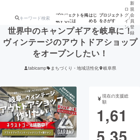
新
ロ
規
グ
会
プロジェクトを掲
はじ
プロジェクト
/
載するには
める
をさがす
イ
員
ン
登
世界中のキャンプギアを岐阜に！
録
ヴィンテージのアウトドアショップ
をオープンしたい！
人気のプロ
注目のリ
注目の新着プロ
募集終了が近いプ
もうすぐ公開
ジェクト
ターン
ジェクト
ロジェクト
されます
tabicamp
まちづくり・地域活性化
岐阜県
アート・写真
音楽
現在の支援総
テクノロジー・ガジェット
ゲーム・サ
額
1,61
映像・映画
書籍・雑誌
5,35
ビジネス・起業
チャレンジ