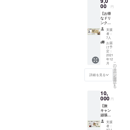
9,0
ねー！！頑張って！
カーを
いたと
参加で
00
全種類
きに
円
きる特
と、愛
メール
【お得
別ご招
のこ
を見せ
なドリ
待プラ
もった
てもら
ンクチ
ンで
お礼の
えれ
ケット
す。お
メール
ば、心
支援
プラ
ひとり
に加え
ばかり
者：
ン】 ★
様まで
て、ア
7人
ですが
ドリン
同伴可
メリカ
サービ
お届
クチ
能で
から輸
け予
スさせ
ケット
す！ ご
定：
入した
ていた
10000
2021
来店時
ヴィン
だきま
年12
円分を
には2人
テージ
す。
こ
月
来店時
で丁寧
の
のドリ
（商品
リ
にお渡
に焙煎
タ
ンク
の割引
ー
ししま
したス
ン
コース
詳細を見る
価格で
を
す。
ペシャ
選
ター3種
の購入
択
コー
ル
す
類セッ
orドリ
る
ヒーや
ティー
トをお
ンクの
10,
カクテ
コー
送りし
提供）
ルが好
000
ヒーを1
ます！
※今回の
円
きな方
杯サー
※いつか
クラウ
【旅
に向け
ビスさ
ご来店
ドファ
キャン
たプラ
せてい
いただ
ンディ
頑張
ンで
ただき
いたと
ングの
れ！と
す。 こ
ます！
きに
リター
支援
にかく
だわり
コー
メール
者：
ンの為
応援プ
のカ
ヒーが
37人