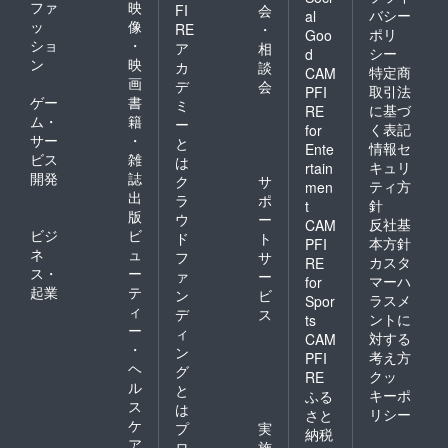
らで
ファ
映
FI
会
バシー
al
す…笑
ッ
像
RE
・
ポリ
Goo
ショ
・
ア
相
シー
d
ン
映
カ
談
特定商
CAM
画
デ
会
取引法
PFI
ゲー
書
ミ
に基づ
RE
ム・
籍
ー
く表記
for
サー
・
と
情報セ
Ente
ビス
雑
は
キュリ
rtain
開発
誌
ク
サ
ティ方
men
出
ラ
ポ
針
t
版
ウ
ー
反社基
CAM
ビジ
ビ
ド
ト
本方針
PFI
ネ
ュ
フ
サ
カスタ
RE
ス・
ー
ァ
ー
マーハ
for
起業
テ
ン
ビ
ラスメ
Spor
ィ
デ
ス
ントに
ts
ー
ィ
対する
CAM
・
ン
考え方
PFI
ヘ
グ
クッ
RE
ル
と
キーポ
ふる
ス
は
リシー
さと
ケ
プ
実
納税
ア
ロ
施