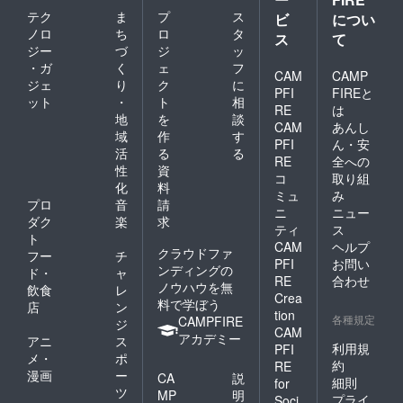
を進め
テク
ま
プ
ス
ビ
につい
ていく
プラン
ノロ
ち
ロ
タ
ス
て
です。
ジー
づ
ジ
ッ
イベン
・ガ
く
ェ
フ
CAM
CAMP
トごと
ジェ
り
ク
に
に打ち
PFI
FIREと
ット
・
ト
相
上げも
RE
は
地
を
談
しま
CAM
あんし
す。強
域
作
す
PFI
ん・安
制では
活
る
る
RE
全への
ないで
性
資
すが、
コ
取り組
化
料
旅キャ
ミュ
み
プロ
音
請
ンや
ニ
ニュー
GARA
ダク
楽
求
ティ
ス
MPの
ト
CAM
ヘルプ
SNSで
クラウドファ
フー
チ
の出演
PFI
お問い
ンディングの
ド・
ャ
が可能
RE
合わせ
ノウハウを無
飲食
レ
で
Crea
料で学ぼう
す。）
店
ン
tion
各種規定
ps. ちな
CAMPFIRE
ジ
CAM
みに支
アカデミー
アニ
ス
利用規
PFI
援額の
メ・
ポ
73円は
約
RE
漫画
ー
CA
説
ななみ
細則
for
ツ
の73か
MP
明
プライ
Soci