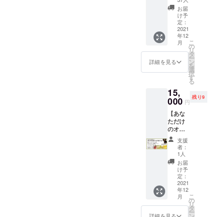
を見せ
に作っ
ランC】
フェメ
苦手な
てもら
お届
たオリ
（3000
ニュー
方には
け予
えれ
ジナル
円、
はもち
定：
現役
ば、心
ステッ
5000
2021
ろん、
バーテ
ばかり
カーで
年12
円、
旬のフ
ンダー
ですが
す。い
こ
月
10000
ルーツ
の
のカイ
サービ
ろんな
リ
円〜の
や自家
タ
君が、
スさせ
ところ
ー
３コー
栽培の
ン
皆様の
詳細を見る
ていた
に貼っ
を
スがご
ハーブ
選
好みに
だきま
てくだ
択
ざいま
などを
す
合わせ
す。
さると
る
す） ★
使っ
たカク
（商品
嬉しい
15,
オリジ
た、季
テルも
の割引
です♪ ※
残り9
ナルス
000
節限定
しくは
価格で
円
ステッ
テッ
ドリン
ノンア
の購入
カーの
【あな
カー全
クもど
ルカク
orドリ
希望
ただけ
種&お礼
んどん
テルを
ンクの
は、備
のオリ
のメー
出して
お作り
提供）
考欄に
ジナル
ル&ヴィ
いく予
しま
支援
希望の
カクテ
ンテー
定で
す！ 私
者：
番号を
ル作り
ジコー
す。 現
1人
たち2人
ご記入
プラ
スター
役バー
とゆっ
お届
くださ
ン】 ★
５種&ク
テン
け予
くりお
い。空
あなた
ラウド
定：
ダーか
話しし
白の場
にとっ
2021
ファン
いくん
ましょ
合はラ
年12
て理想
ディン
の作る
う！も
ンダム
こ
月
的なオ
グ限定
の
フルー
ちろん
でお送
リ
リジナ
オリジ
タ
ツカク
商品の
りしま
ー
ルカク
ナル
ン
テルは
詳細を見る
購入も