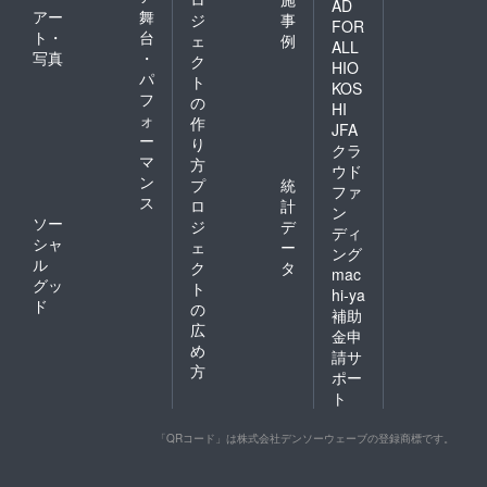
AD
アー
舞
ジ
事
FOR
ト・
台
ェ
例
ALL
写真
・
ク
HIO
パ
ト
KOS
フ
の
HI
ォ
作
JFA
ー
り
クラ
マ
方
ウド
ン
プ
統
ファ
ス
ロ
計
ン
ソー
ジ
デ
ディ
シャ
ェ
ー
ング
ル
ク
タ
mac
グッ
ト
hi-ya
ド
の
補助
広
金申
め
請サ
方
ポー
ト
「QRコード」は株式会社デンソーウェーブの登録商標です。