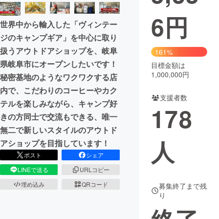
6
円
まちづくり・地域活性化
世界中から輸入した「ヴィンテー
ジのキャンプギア」を中心に取り
CAMPFIRE for Social Good
CAMPFIRE Creation
扱うアウトドアショップを、岐阜
161%
CAMPFIREふるさと納税
machi-ya
コミュニティ
県岐阜市にオープンしたいです！
目標金額は
1,000,000円
秘密基地のようなワクワクする店
内で、こだわりのコーヒーやカク
支援者数
テルを楽しみながら、キャンプ好
178
きの方同士で交流もできる、唯一
無二で新しいスタイルのアウトド
人
アショップを目指しています！
ポスト
シェア
LINEで送る
URLコピー
埋め込み
QRコード
募集終了まで残
り