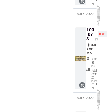
年12
e（現在
プや体
で心を
めてお
しいで
こ
GARA
月
約7000
験など
の
込めて
渡しし
す♪
リ
MP（ガ
人）で
でも楽
タ
全力宣
ます。
GARA
ー
ラン
キャン
しいで
ン
伝させ
詳細を見る
今後の
MPポー
を
プ）店
プギア
すね！
選
てくだ
アウト
チのサ
択
舗に
の紹介
（屋根
す
さい！
ドアの
イズ
る
て。
動画を
はない
もちろ
お供に
は、A５
（500-
100
撮影・
です
ん投稿
してく
サイズ
8178 岐
編集・
,07
が、軽
内容や
れたら
残り1
（横x
阜県岐
投稿し
く体を
3
投稿時
泣いて
縦：約
円
阜市清
ます！
動かせ
間など
喜びま
175x26
住町1丁
※インス
【GAR
るくら
希望が
す！ ※
0mm）
目21 レ
タグラ
AMP
いの広
あれば
一緒に
なの
イワビ
ムに比
キャン
いス
何でも
話しな
で、メ
ル
べてま
プ部の
ペース
おっ
がら作
スティ
支援
4F ）
だ登録
初期メ
もあり
しゃっ
りあげ
者：
ン入れ
※交通
者数が
ンバー
ます）
てくだ
2人
てい
にも最
費、滞
少ない
になれ
出展の
さい。
く、軽
お届
適で
在費は
ため、
るプラ
際には
できる
け予
いワー
す。
申し訳
70000
ン】
事前に
定：
限り対
ク
コット
ありま
円のう
★GAR
2021
インス
応いた
ショッ
ン生地
せん
年12
ち
AMP
タグラ
しま
プのよ
です。
こ
が、自
月
20000
キャン
ムで告
の
す。 ※
うなイ
※いつか
リ
己負担
円は動
プ部(仮)
知もい
タ
ご指定
メージ
ご来店
ー
でよろ
画の広
の初期
たしま
ン
のお好
詳細を見る
です。
いただ
を
しくお
告費に
メン
す！プ
選
きな時
※材料準
いたと
択
願いい
使わせ
バーに
チイベ
す
期、時
備のた
きに
る
たしま
ていた
なって
ントと
間帯に2
め事前
メール
す。 ※