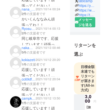
tabicamp
士の２人で
張ってください！
https://youtube.com/c/tabicamp
nana___ooo
2021/10/14 00:24
す！
https://www.instagram.com/tabicamp
2件
の支援者です
https://twitter.com/tabicamp?s=11
かいくんななみん頑
メッセー
ななみ：ぽ
ジを送る
張ってね！！
んこつマイ
Ryosuke Suzuki
2021/10/14 00:13
ペースな、
2件
の支援者です
小動物系
同じ岐阜市です、応援
ほっぺに蓄
しています！頑張って
リターンを
えてる方。
nakamuragaku
2021/10/13 00:46
ください！
5件
の支援者です
カイ：旅が
選ぶ
大好き自由
kokiazeti
2021/10/12 20:20
人、眉毛と
1件
の支援者です
目標金額
目がもうす
応援しています！頑
未達でも
ぐくっつき
張ってください！
リターン
cc69df96afd4
2021/10/12 20:04
そうな方。
が届きま
いつも投稿にいいね！
1件
の支援者です
す
(All-in
下さりありがとうござ
応援しています！頑
方式)
"もっとキャ
います！励みになりま
張ってください！
3,0
ンプやアウ
campkitchencloth
2021/10/12 13:50
す！
00
トドアにつ
円
1件
の支援者です
いて知って
【旅
応援しています！頑