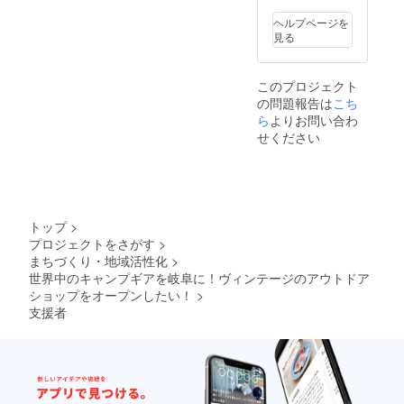
ます！
私達の
メイド
世界に
YouTub
アクセ
ヘルプページを
ひとつ
eやSNS
サリー
見る
のなな
に
販売・
み作ア
GARA
物づく
イコン
MPキャ
り体
このプロジェクト
をぜ
ンプ部
験、地
の問題報告は
こち
ひ。
のメン
酒販
※png or
ら
よりお問い合わ
バーと
売、革
jpg形式
して、
製品
せください
でのお
出演も
ワーク
渡しに
してい
ショッ
なりま
ただけ
プ、
す。 ※
ます！
コー
サイズ
イベン
ヒー体
指定
トの企
験...など
トップ
>
や、
画や運
など）
プロジェクトをさがす
>
SNSの
営を私
※これは
まちづくり・地域活性化
>
アイコ
たちと
どうか
ンで使
世界中のキャンプギアを岐阜に！ヴィンテージのアウトドア
進めた
な？な
いたい
り、打
ショップをオープンしたい！
>
ど、お
等、ご
ち上げ
困りで
支援者
要望あ
にいっ
したら
ればお
たり
一度ご
伝えく
と、大
相談く
ださ
変です
ださ
い。 ※
がきっ
い！
ご希望
と楽し