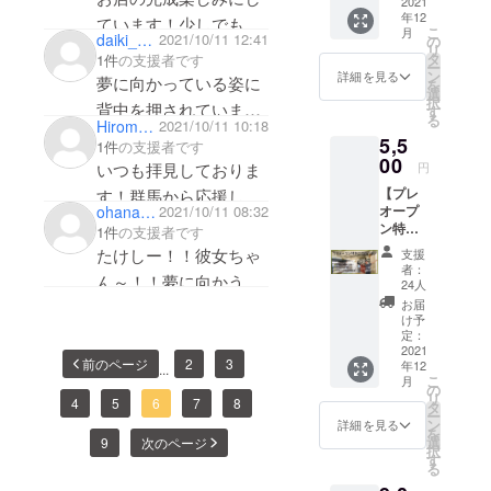
5000
2021
YouTub
年12
円、
eで私た
ています！少しでも力
こ
月
10000
daiki_0909
2021/10/11 12:41
ちのこ
の
になれたらと思いま
リ
円〜の
とを
タ
1件
の支援者です
ー
３コー
知って
す。応援してます。
ン
詳細を見る
夢に向かっている姿に
を
スがご
くだ
選
択
ざいま
背中を押されていま
さった
す
る
Hiromasa_
2021/10/11 10:18
す） ★
方や、
す。
5,5
オリジ
遠方で
1件
の支援者です
ナルス
実現に向けての少しも
00
今はお
いつも拝見しておりま
円
テッ
店に行
の足しになれば幸いで
【プレ
す！群馬から応援して
カー全
けない
オープ
ohana87875
2021/10/11 08:32
種&お礼
す！
けど応
います〜
ン特別
のメー
1件
の支援者です
援して
あと少し頑張ってくだ
ご招待
ル&ヴィ
ます！
たけしー！！彼女ちゃ
支援
プラ
ンテー
さい！
という
者：
ん～！！夢に向かう姿
ン】
ジコー
方は、
24人
5500円
スター
こちら
お届
カッコよくて応援し
★プレ
をお送
のプラ
け予
ちゃいます！大金じゃ
オープ
りしま
定：
ンでご
ンご招
2021
す！ 今
支援い
なくて申し訳ないけ
前のページ
2
3
年12
待&ドリ
...
回のた
ただけ
こ
月
ど。。私も夢があるの
ンク
めにデ
の
ると嬉
リ
サービ
4
5
6
7
8
ザイン
タ
しいで
でとても親近感だし、
ー
ス
したオ
ン
す！ ※
詳細を見る
を
アウトドア女子なので
GARA
リジナ
選
いつか
9
次のページ
択
MPのプ
ルス
す
ご来店
絶対お店行くから
る
レオー
テッ
いただ
プンに