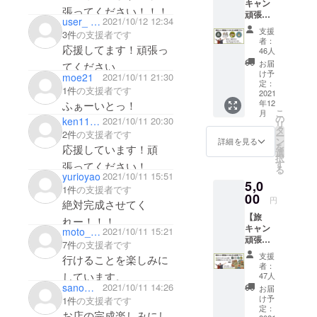
キャン
ほしい"、"気
張ってください！！！
頑張
user_ 10kb8986f73j
2021/10/12 12:34
軽に始めて
れ！と
支援
3件
の支援者です
にかく
ほしい"、ま
者：
応援プ
応援してます！頑張っ
46人
たSNSを通
ランA】
お届
てください
して"多くの
（3000
け予
moe21
2021/10/11 21:30
円、
定：
方々と繋が
1件
の支援者です
5000
2021
りたい"と
年12
ふぁーいとっ！
円、
こ
月
願って、イ
10000
の
ken1119surf
2021/10/11 20:30
リ
円〜の
タ
ンスタグラ
2件
の支援者です
ー
３コー
ン
詳細を見る
ムや
を
応援しています！頑
スがご
選
択
ざいま
YouTube
す
張ってください！
る
す） ★
yurioyao
2021/10/11 15:51
で”旅キャ
5,0
オリジ
1件
の支援者です
ン”として、
ナルス
00
円
絶対完成させてく
テッ
私たちの写
【旅
カー選
れー！！！
真や動画を
キャン
べる3種
moto_ryu
2021/10/11 15:21
頑張れ愛してる！！
頑張
発信してい
&お礼の
7件
の支援者です
れ！と
メール
支援
行けることを楽しみに
にかく
をお送
者：
応援プ
りしま
しています。
47人
ランB】
す！ イ
sanominocamp
2021/10/11 14:26
お届
（3000
ンスタ
け予
1件
の支援者です
円、
や
定：
お店の完成楽しみにし