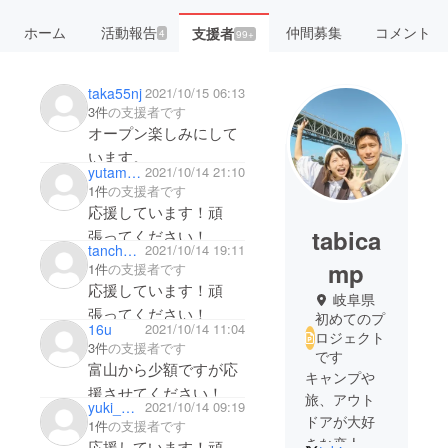
ホーム
活動報告
仲間募集
コメント
支援者
4
99+
taka55nj
2021/10/15 06:13
3件
の支援者です
オープン楽しみにして
います。
yutamoon
2021/10/14 21:10
1件
の支援者です
応援しています！頑
tabica
張ってください！
tanchan42
2021/10/14 19:11
mp
1件
の支援者です
応援しています！頑
岐阜県
張ってください！
初めてのプ
16u
2021/10/14 11:04
ロジェクト
3件
の支援者です
です
富山から少額ですが応
キャンプや
援させてください！
旅、アウト
yuki_wkym
2021/10/14 09:19
オープン楽しみにして
ドアが大好
1件
の支援者です
ますー！
きな恋人同
応援しています！頑