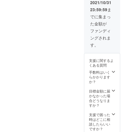
雰囲気
ホーム
GARA
なりま
2021/10/31
ていた
ら「上
売させ
の手描
ページ
MPキャ
す。
だきま
乗せ支
23:59:59
ま
ていた
きイラ
などに
ンプ部
GARA
す！
援」で
だきま
スト
載せた
(仮)の初
MPオー
でに集まっ
調整で
す。
データ
りと、
期メン
プンか
きます
た金額が
（プレ
をお送
二次利
バーに
ら1ヶ月
ので、
オープ
りする
用可能
なれる
後以降
ファンディ
そちら
ン日期
プラン
です。
プラン
で、ご
からど
ングされま
間に
です。
※紹介さ
です！
相談の
うぞよ
は、ご
イラス
せてい
私たち
上で日
す。
ろしく
招待以
トにし
ただく
とぜひ
程調整
お願い
外のお
てほし
キャン
アウト
をいた
いたし
客様が
い写真
プギア
ドア仲
しま
ます。
支援に関するよ
みえな
やイ
は、提
間にな
す。 ※
くある質問
いの
メージ
供もし
りま
備考欄
で、
を送っ
くはレ
しょ
手数料はいく
に出店
ゆっく
てもら
ンタル
う！ イ
らかかります
したい
りとド
えれ
という
ンスタ
か？
ジャン
リンク
ば、
形でお
グラム
ルや商
を飲み
SNSの
願いい
や
目標金額に届
品をご
ながら
アイコ
たしま
YouTub
かなかった場
記入く
お話し
ンなど
す。
eでイベ
合どうなりま
ださ
しま
にぴっ
ントの
すか？
い。
しょ
たりの
様子を
（アウ
う）
イラス
アップ
支援で困った
トドア
トを丁
してい
時はどこに相
グッズ
寧に描
きます
談したらいい
販売、
きあげ
ので、
ですか？
ハンド