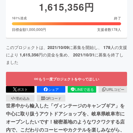
1,615,356
円
終了
161
%達成
目標金額
1,000,000
円
支援者数
178
人
このプロジェクトは、
2021/10/09
に募集を開始し、
178
人の支援
により
1,615,356
円の資金を集め、
2021/10/31
に募集を終了し
ました
もう一度プロジェクトをやってほしい
ポスト
シェア
LINEで送る
URLコピー
埋め込み
QRコード
世界中から輸入した「ヴィンテージのキャンプギア」を
中心に取り扱うアウトドアショップを、岐阜県岐阜市に
オープンしたいです！秘密基地のようなワクワクする店
内で、こだわりのコーヒーやカクテルを楽しみながら、