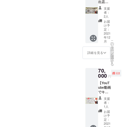
テッ
出店し
アウト
キュー
GARA
態宣言
催する
カー）
てみま
ドア
ルを
MPオリ
等によ
支援
予定で
せん
グッ
使った
ジナル
者：
り、ア
す。ご
か？プ
ズ、イ
カクテ
2人
ポーチ
ルコー
来店時
ラン】
ベン
ルなど
をお送
お届
ルの提
にプレ
★GAR
ト、
など…
け予
りしま
供を自
オープ
AMPの
ネット
定：
現役
す！ 今
粛する
ンご招
スペー
2021
ショッ
バーテ
回のお
期間が
待の
年12
ス（一
プ、
ンダー
礼品の
ある場
メール
こ
月
部）を2
キャン
の
のカイ
為に
合があ
をお見
リ
日間貸
プ場、
タ
君にム
作った
りま
せくだ
ー
し出し
地域応
ン
チャ振
詳細を見る
オリジ
す。 ※
さい。
を
ます！
援、観
選
りし
ナルス
複数枚
（オー
択
お店の
光ス
す
ちゃっ
テッ
のご支
プン日
る
スペー
ポッ
てくだ
カー
援も可
が12月
70,
スを貸
ト、
さい！
と、
能で
下旬～
残り2
し出し
000
ショッ
すべて
ポーチ
円
す。
１月予
ますの
プ、飲
叶えて
です。
（有効
定なの
【YouT
で、雑
食
くれま
いろん
期限：
で、プ
ube動画
貨でも
店...etc
す！笑
なとこ
初めて
レオー
でキャ
コー
幅広く
オリジ
ろに
のご来
プン日
ンプギ
ヒーで
対応い
ナルカ
貼っ
支援
店か
は、12
ア紹介
も何で
たしま
クテル
者：
て、ガ
ら、6ヶ
月上旬
プラ
も販売
す！ イ
1人
完成
シガシ
月間有
～１月
ン】 ★
OKで
ンスタ
後、作
お届
使って
効）
上旬予
旅キャ
す！
のス
け予
り方や
いただ
定で
ンの
ワーク
定：
トー
レシピ
けた
す。）
YouTub
2021
ショッ
リーズ
をまと
ら、嬉
場所：