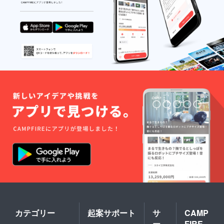
に添え
くなり
るよう
ます！
に全力
（リ
で頑張
モート
ります
での会
が、修
議でも
正は一
対応可
度まで
能で
でお願
す！）
い致し
私たち
ます。
と一緒
に最高
のイベ
ントを
楽しみ
ましょ
う。
（一緒
にキャ
ンプイ
ベント
の企画
や、
GARA
MPでの
イベン
トの企
カテゴリー
起案サポート
サ
CAMP
画運営
ー
FIRE