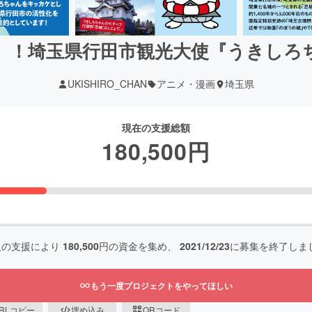
』！埼玉県行田市観光大使『うきしろ
UKISHIRO_CHAN
アニメ・漫画
埼玉県
現在の支援総額
180,500
円
人の支援により
180,500
円の資金を集め、
2021/12/23
に募集を終了しま
もう一度プロジェクトをやってほしい
RLコピー
埋め込み
QRコード