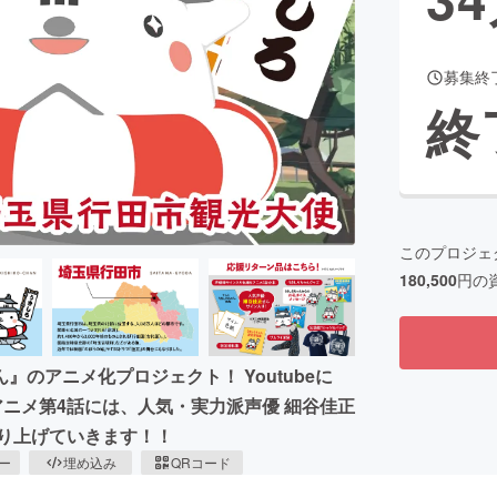
募集終
CAMPFIRE for Social Good
CAMPFIRE Creation
終
CAMPFIREふるさと納税
machi-ya
コミュニティ
このプロジェ
180,500
円の
のアニメ化プロジェクト！ Youtubeに
とアニメ第4話には、人気・実力派声優 細谷佳正
り上げていきます！！
ピー
埋め込み
QRコード