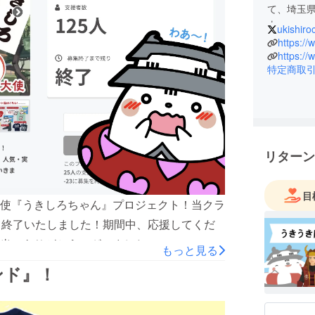
て、埼玉
よ。
ukishiro
https://
＜なぜお
特定商取
沼地に囲
称“浮城”
石田三成
「城が沈
としてさ
そんな「
リターン
キャラク
目
使『うきしろちゃん』プロジェクト！当クラ
して終了いたしました！期間中、応援してくだ
当にありがとうございました！＊＊＊ ご支
もっと見る
るきゃら観光大使『うきしろちゃん』のクラ
ンド』！
だき、誠にありがとうございました。■ご支
目標達成率：45%多くの皆さまのご支援により、