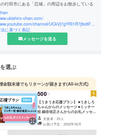
県の行田市にある「忍城」の周辺をお散歩している
chan
www.ukishiro-chan.com/
城が浮き輪をしているの？＞
https://www.youtube.com/channel/UCkVj7gYRI1R7jlte8F_AwVA
引法に基づく表記
まれ、水に浮いて見える城と言われることで、通
と呼ばれた行田の『忍城（おしじょう）』。
メッセージを送る
による水攻めにも城は沈まず、これを見た人々は
まないのは浮くからだ」と考え、忍城は「浮き城」
らにその名を轟かせることになりました。
沈まないお城」から、浮き輪をつけたユニークな
を選ぶ
ター、うきしろちゃんが生まれました。
標金額未達でもリターンが届きます
(All-in方式)
500
円
【うきうき応援プラン】 ■うきしろ
ちゃんからのメッセージ ■ミッチー
役 細谷佳正さんからのお礼メッセー
ジ （全2種） うきしろちゃんを応援
支援者：23人
だけでもしたい方向けのプランで
お届け予定：2022年02月
す！ ※「うきしろちゃんからのメッ
セージ」は全プラン共通の内容で