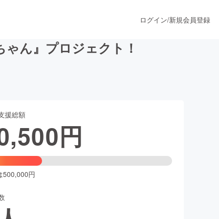
ログイン
/
新規会員登録
ちゃん』プロジェクト！
うすぐ公開されます
支援総額
プロダクト
0,500
円
ファッション
スポーツ
00,000円
数
ア
ソーシャルグッド
人