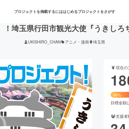
プロジェクトを掲載するには
はじめる
プロジェクトをさがす
』！埼玉県行田市観光大使『うきしろ
UKISHIRO_CHAN
アニメ・漫画
埼玉県
注目のリターン
注目の新着プロジェクト
募集終了が近いプロジェクト
も
現在の
音楽
舞台・パフォーマンス
18
ゲーム・サービス開発
フード・飲食店
36%
書籍・雑誌出版
アニメ・漫画
目標金額は5
支援者
チャレンジ
ビューティー・ヘルスケ
34