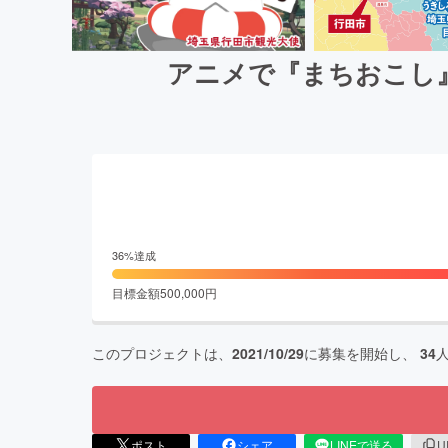
アニメで『まちおこし
36
%達成
目標金額
500,000
円
このプロジェクトは、
2021/10/29
に募集を開始し、
34
ポスト
シェア
LINEで送る
U