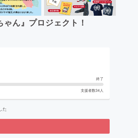
ちゃん』プロジェクト！
終了
支援者数
34
人
した