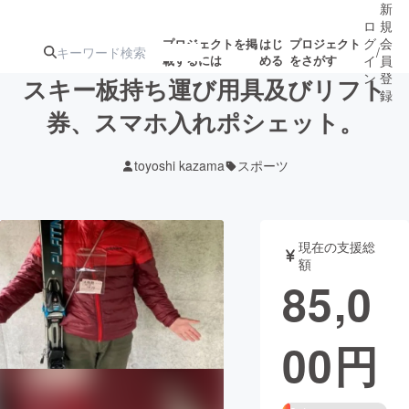
新
ロ
規
グ
会
プロジェクトを掲
はじ
プロジェクト
/
載するには
める
をさがす
イ
員
ン
登
スキー板持ち運び用具及びリフト
録
券、スマホ入れポシェット。
人気のプロ
注目のリ
注目の新着プロ
募集終了が近いプ
もうすぐ公開
toyoshi kazama
スポーツ
ジェクト
ターン
ジェクト
ロジェクト
されます
アート・写真
音楽
現在の支援総
額
85,0
テクノロジー・ガジェット
ゲーム・サ
00
円
映像・映画
書籍・雑誌
ビジネス・起業
チャレンジ