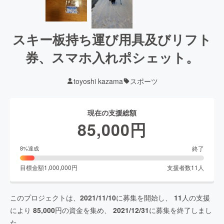
スキー板持ち運び用具及びリフト
券、スマホ入れポシェット。
toyoshi kazama
スポーツ
現在の支援総額
85,000
円
終了
8
%達成
目標金額
1,000,000
円
支援者数
11
人
このプロジェクトは、
2021/11/10
に募集を開始し、
11
人の支援
により
85,000
円の資金を集め、
2021/12/31
に募集を終了しまし
た