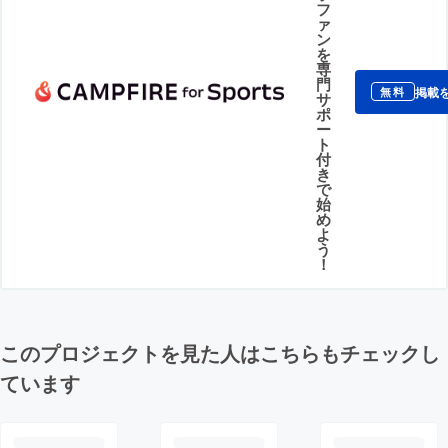
フ
ァ
ン
を
専
門
掲載
無料
サ
ポ
ー
ト
付
き
で
始
め
よ
う
！
このプロジェクトを見た人はこちらもチェックし
ています