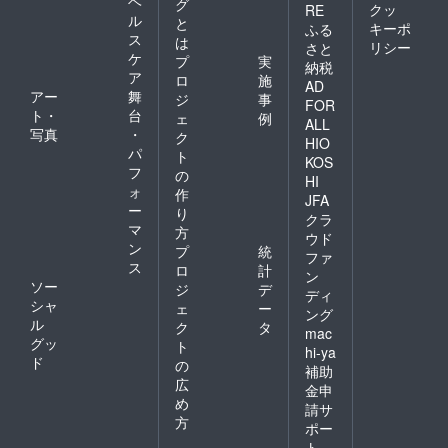
ヘ
グ
クッ
RE
ル
と
キーポ
ふる
ス
は
リシー
さと
ケ
プ
実
納税
ア
ロ
施
AD
アー
舞
ジ
事
FOR
ト・
台
ェ
例
ALL
写真
・
ク
HIO
パ
ト
KOS
フ
の
HI
ォ
作
JFA
ー
り
クラ
マ
方
ウド
ン
プ
統
ファ
ス
ロ
計
ン
ソー
ジ
デ
ディ
シャ
ェ
ー
ング
ル
ク
タ
mac
グッ
ト
hi-ya
ド
の
補助
広
金申
め
請サ
方
ポー
ト