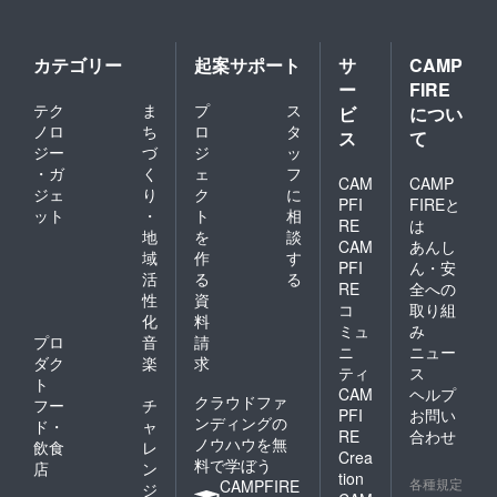
カテゴリー
起案サポート
サ
CAMP
ー
FIRE
テク
ま
プ
ス
ビ
につい
ノロ
ち
ロ
タ
ス
て
ジー
づ
ジ
ッ
・ガ
く
ェ
フ
CAM
CAMP
ジェ
り
ク
に
PFI
FIREと
ット
・
ト
相
RE
は
地
を
談
CAM
あんし
域
作
す
PFI
ん・安
活
る
る
RE
全への
性
資
コ
取り組
化
料
ミュ
み
プロ
音
請
ニ
ニュー
ダク
楽
求
ティ
ス
ト
CAM
ヘルプ
クラウドファ
フー
チ
PFI
お問い
ンディングの
ド・
ャ
RE
合わせ
ノウハウを無
飲食
レ
Crea
料で学ぼう
店
ン
tion
各種規定
CAMPFIRE
ジ