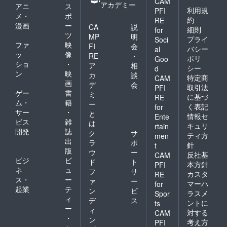
CAM
アカデミー
アニ
ス
利用規
PFI
メ・
ポ
約
RE
漫画
ー
CA
説
細則
for
ツ
MP
明
プライ
Soci
ファ
映
FI
会
バシー
al
ッ
像
RE
・
ポリ
Goo
ショ
・
ア
相
シー
d
ン
映
カ
談
特定商
CAM
画
デ
会
取引法
PFI
ゲー
書
ミ
に基づ
RE
ム・
籍
ー
く表記
for
サー
・
と
情報セ
Ente
ビス
雑
は
キュリ
rtain
開発
誌
ク
サ
ティ方
men
出
ラ
ポ
針
t
版
ウ
ー
反社基
CAM
ビジ
ビ
ド
ト
本方針
PFI
ネ
ュ
フ
サ
カスタ
RE
ス・
ー
ァ
ー
マーハ
for
起業
テ
ン
ビ
ラスメ
Spor
ィ
デ
ス
ントに
ts
ー
ィ
対する
CAM
・
ン
考え方
PFI