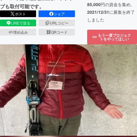
85,000
円の資金を集め、
プも取付可能です。
2021/12/31
に募集を終了
ポスト
シェア
しました
LINEで送る
URLコピー
埋め込み
QRコード
もう一度プロジェク
トをやってほしい