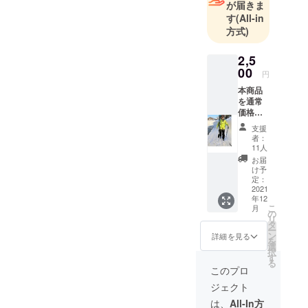
が届きま
す
(All-in
方式)
2,5
00
円
本商品
を通常
価格
3000円
支援
のとこ
者：
ろ、支
11人
援者対
お届
象で
け予
2500円/
定：
セット
2021
年12
でリ
こ
月
ターン
の
リ
とさせ
タ
ー
て頂き
ン
詳細を見る
を
ます。
選
択
商品サ
す
る
イズ
このプロ
は、S、
ジェクト
Ⅿ、Ⅼの
3サイズ
は、
All-In方