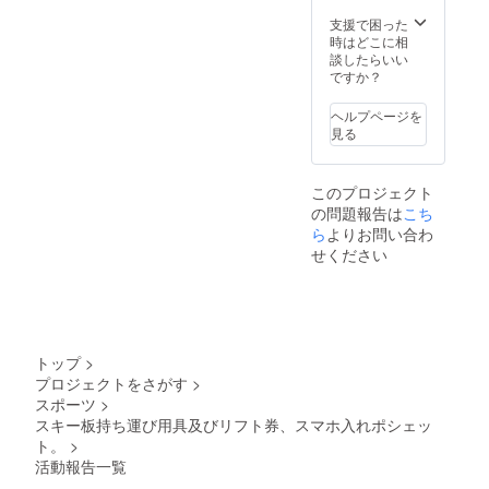
色、ス
タビラ
支援で困った
イザー
時はどこに相
の色
談したらいい
は、
ですか？
白、若
草色、
ヘルプページを
赤の中
見る
から選
べま
す。備
このプロジェクト
考欄に
の問題報告は
こち
希望の
色、必
ら
よりお問い合わ
要個数
せください
を記入
くださ
い。商
品の大
きさ
は、
トップ
>
ショル
プロジェクトをさがす
>
ダー紐
スポーツ
>
の太さ
が7㎜、
スキー板持ち運び用具及びリフト券、スマホ入れポシェッ
輪の直
ト。
>
径が約
活動報告一覧
30ｃ