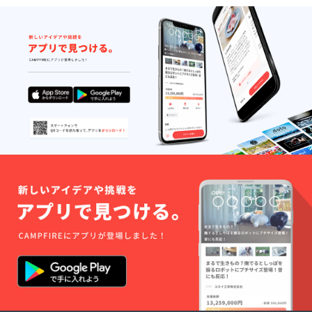
ｍ、ポ
シェッ
トは二
重防水
構造
で、リ
フト券
入れが
120㎜
×100
㎜、ス
マホ入
れは120
㎜×180
㎜で落
下紛失
防止用
のスト
ラップ
を取り
付ける5
㎜の穴
が2ケ付
きま
す。