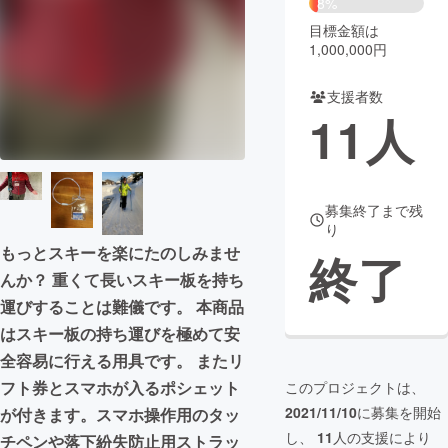
8%
目標金額は
まちづくり・地域活性化
1,000,000円
支援者数
CAMPFIRE for Social Good
CAMPFIRE Creation
11
人
CAMPFIREふるさと納税
machi-ya
コミュニティ
募集終了まで残
り
もっとスキーを楽にたのしみませ
終了
んか？ 重くて長いスキー板を持ち
運びすることは難儀です。 本商品
はスキー板の持ち運びを極めて安
全容易に行える用具です。 またリ
フト券とスマホが入るポシェット
このプロジェクトは、
2021/11/10
に募集を開始
が付きます。スマホ操作用のタッ
し、
11
人の支援により
チペンや落下紛失防止用ストラッ