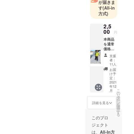
が届きま
す
(All-in
方式)
2,5
00
円
本商品
を通常
価格
3000円
支援
のとこ
者：
ろ、支
11人
援者対
お届
象で
け予
2500円/
定：
セット
2021
年12
でリ
こ
月
ターン
の
リ
とさせ
タ
ー
て頂き
ン
詳細を見る
を
ます。
選
択
商品サ
す
る
イズ
このプロ
は、S、
ジェクト
Ⅿ、Ⅼの
3サイズ
は、
All-In方