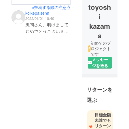
toyosh
※投稿する際の注意点
koikepaisenn
i
2022/01/01 10:40
kazam
風間さん、明けまして
おめでとうございま
a
す。
初めてのプ
まずは、資金調達の修
ロジェクト
了お疲れ様でした。こ
です
れからの販路を広げた
メッセー
ジを送る
販売がいよいよ待って
います。世の中へ価値
を広めましょう！！
リターンを
選ぶ
目標金額
未達でも
リターン