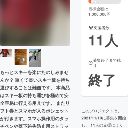
8%
目標金額は
まちづくり・地域活性化
1,000,000円
支援者数
CAMPFIRE for Social Good
CAMPFIRE Creation
11
人
CAMPFIREふるさと納税
machi-ya
コミュニティ
募集終了まで残
り
もっとスキーを楽にたのしみませ
終了
んか？ 重くて長いスキー板を持ち
運びすることは難儀です。 本商品
はスキー板の持ち運びを極めて安
全容易に行える用具です。 またリ
フト券とスマホが入るポシェット
このプロジェクトは、
2021/11/10
に募集を開始
が付きます。スマホ操作用のタッ
し、
11
人の支援により
チペンや落下紛失防止用ストラッ