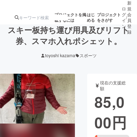
新
ロ
規
グ
会
プロジェクトを掲
はじ
プロジェクト
/
載するには
める
をさがす
イ
員
ン
登
スキー板持ち運び用具及びリフト
録
券、スマホ入れポシェット。
人気のプロ
注目のリ
注目の新着プロ
募集終了が近いプ
もうすぐ公開
toyoshi kazama
スポーツ
ジェクト
ターン
ジェクト
ロジェクト
されます
アート・写真
音楽
現在の支援総
額
85,0
テクノロジー・ガジェット
ゲーム・サ
00
円
映像・映画
書籍・雑誌
ビジネス・起業
チャレンジ