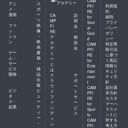
CAM
アカデミー
アニ
ス
利用規
PFI
メ・
ポ
約
RE
漫画
ー
CA
説
細則
for
ツ
MP
明
プライ
Soci
ファ
映
FI
会
バシー
al
ッ
像
RE
・
ポリ
Goo
ショ
・
ア
相
シー
d
ン
映
カ
談
特定商
CAM
画
デ
会
取引法
PFI
ゲー
書
ミ
に基づ
RE
ム・
籍
ー
く表記
for
サー
・
と
情報セ
Ente
ビス
雑
は
キュリ
rtain
開発
誌
ク
サ
ティ方
men
出
ラ
ポ
針
t
版
ウ
ー
反社基
CAM
ビジ
ビ
ド
ト
本方針
PFI
ネ
ュ
フ
サ
カスタ
RE
ス・
ー
ァ
ー
マーハ
for
起業
テ
ン
ビ
ラスメ
Spor
ィ
デ
ス
ントに
ts
ー
ィ
対する
CAM
・
ン
考え方
PFI