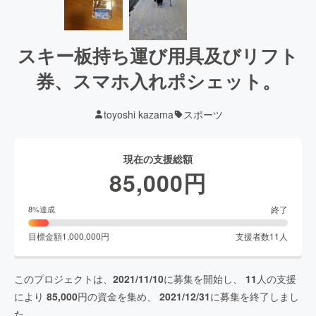
スキー板持ち運び用具及びリフト
券、スマホ入れポシェット。
toyoshi kazama
スポーツ
現在の支援総額
85,000
円
終了
8
%達成
目標金額
1,000,000
円
支援者数
11
人
このプロジェクトは、
2021/11/10
に募集を開始し、
11
人の支援
により
85,000
円の資金を集め、
2021/12/31
に募集を終了しまし
た