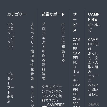
カテゴリー
起案サポート
サ
CAMP
ー
FIRE
テク
ま
プ
ス
ビ
につい
ノロ
ち
ロ
タ
ス
て
ジー
づ
ジ
ッ
・ガ
く
ェ
フ
CAM
CAMP
ジェ
り
ク
に
PFI
FIREと
ット
・
ト
相
RE
は
地
を
談
CAM
あんし
域
作
す
PFI
ん・安
活
る
る
RE
全への
性
資
コ
取り組
化
料
ミュ
み
プロ
音
請
ニ
ニュー
ダク
楽
求
ティ
ス
ト
CAM
ヘルプ
クラウドファ
フー
チ
PFI
お問い
ンディングの
ド・
ャ
RE
合わせ
ノウハウを無
飲食
レ
Crea
料で学ぼう
店
ン
tion
各種規定
CAMPFIRE
ジ