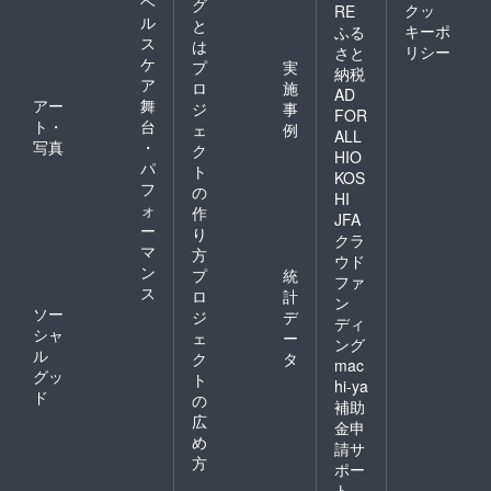
ヘ
グ
クッ
RE
ル
と
キーポ
ふる
ス
は
リシー
さと
ケ
プ
実
納税
ア
ロ
施
AD
アー
舞
ジ
事
FOR
ト・
台
ェ
例
ALL
写真
・
ク
HIO
パ
ト
KOS
フ
の
HI
ォ
作
JFA
ー
り
クラ
マ
方
ウド
ン
プ
統
ファ
ス
ロ
計
ン
ソー
ジ
デ
ディ
シャ
ェ
ー
ング
ル
ク
タ
mac
グッ
ト
hi-ya
ド
の
補助
広
金申
め
請サ
方
ポー
ト