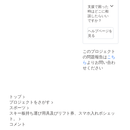
色、ス
タビラ
支援で困った
イザー
時はどこに相
の色
談したらいい
は、
ですか？
白、若
草色、
ヘルプページを
赤の中
見る
から選
べま
す。備
このプロジェクト
考欄に
の問題報告は
こち
希望の
色、必
ら
よりお問い合わ
要個数
せください
を記入
くださ
い。商
品の大
きさ
は、
トップ
>
ショル
プロジェクトをさがす
>
ダー紐
スポーツ
>
の太さ
が7㎜、
スキー板持ち運び用具及びリフト券、スマホ入れポシェッ
輪の直
ト。
>
径が約
コメント
30ｃ