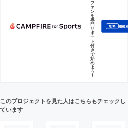
フ
ァ
ン
を
専
門
掲載
無料
サ
ポ
ー
ト
付
き
で
始
め
よ
う
！
このプロジェクトを見た人はこちらもチェックし
ています