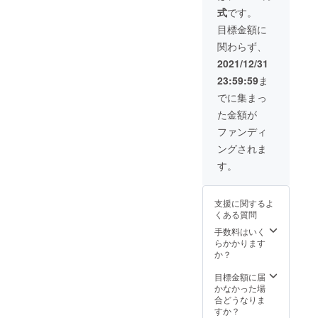
から選
式
です。
べま
す。ま
目標金額に
た必要
関わらず、
数もお
書きく
2021/12/31
ださ
23:59:59
ま
い。 子
供はS、
でに集まっ
標準の
た金額が
大人は
M、身
ファンディ
長が
ングされま
175cm
以上の
す。
大人はⅬ
が適し
ます。
支援に関するよ
ポ
くある質問
シェッ
トは透
手数料はいく
明の塩
らかかります
ビ製で
か？
す。
ショル
目標金額に届
ダー紐
かなかった場
の色は
合どうなりま
乳白
すか？