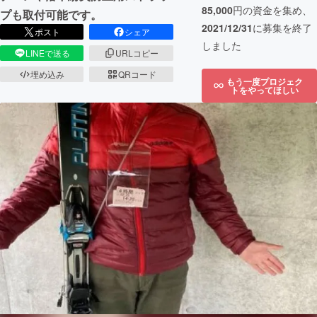
85,000
円の資金を集め、
プも取付可能です。
2021/12/31
に募集を終了
ポスト
シェア
しました
LINEで送る
URLコピー
埋め込み
QRコード
もう一度プロジェク
トをやってほしい