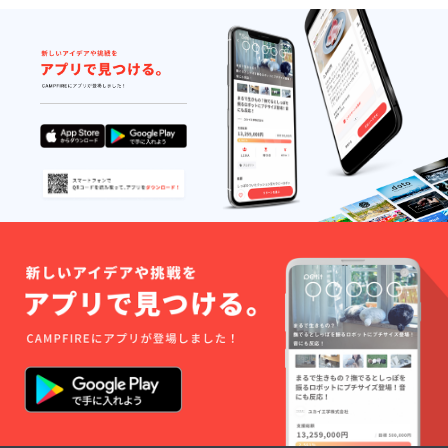
ｍ、ポ
シェッ
トは二
重防水
構造
で、リ
フト券
入れが
120㎜
×100
㎜、ス
マホ入
れは120
㎜×180
㎜で落
下紛失
防止用
のスト
ラップ
を取り
付ける5
㎜の穴
が2ケ付
きま
す。