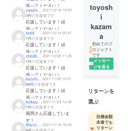
toyosh
張ってください！
vasytomo
2021/12/18 19:53
i
3件
の支援者です
応援しています！頑
kazam
張ってください！
ito66
2021/12/14 20:47
a
1件
の支援者です
初めてのプ
応援しています！頑
ロジェクト
張ってください！
です
cb6dbd5240d4
2021/12/05 11:26
メッセー
1件
の支援者です
ジを送る
応援しています！頑
張ってください！
kazufuku32R
2021/11/25 10:51
68件
の支援者です
応援しています！頑
リターンを
張ってください！
選ぶ
koikepaisenn
2021/11/24 14:35
1件
の支援者です
風間さん応援していま
目標金額
す！
未達でも
Marutomo1
2021/11/19 16:04
頑張ってください！
リターン
6件
の支援者です