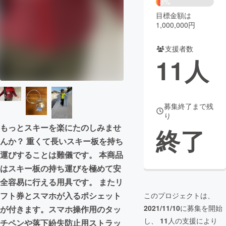
8%
目標金額は
まちづくり・地域活性化
1,000,000円
支援者数
CAMPFIRE for Social Good
CAMPFIRE Creation
11
人
CAMPFIREふるさと納税
machi-ya
コミュニティ
募集終了まで残
り
もっとスキーを楽にたのしみませ
終了
んか？ 重くて長いスキー板を持ち
運びすることは難儀です。 本商品
はスキー板の持ち運びを極めて安
全容易に行える用具です。 またリ
フト券とスマホが入るポシェット
このプロジェクトは、
2021/11/10
に募集を開始
が付きます。スマホ操作用のタッ
し、
11
人の支援により
チペンや落下紛失防止用ストラッ