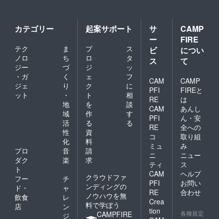
カテゴリー
起案サポート
サ
CAMP
ー
FIRE
テク
ま
プ
ス
ビ
につい
ノロ
ち
ロ
タ
ス
て
ジー
づ
ジ
ッ
・ガ
く
ェ
フ
CAM
CAMP
ジェ
り
ク
に
PFI
FIREと
ット
・
ト
相
RE
は
地
を
談
CAM
あんし
域
作
す
PFI
ん・安
活
る
る
RE
全への
性
資
コ
取り組
化
料
ミュ
み
プロ
音
請
ニ
ニュー
ダク
楽
求
ティ
ス
ト
CAM
ヘルプ
クラウドファ
フー
チ
PFI
お問い
ンディングの
ド・
ャ
RE
合わせ
ノウハウを無
飲食
レ
Crea
料で学ぼう
店
ン
tion
各種規定
CAMPFIRE
ジ