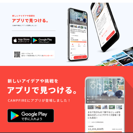
ｍ、ポ
シェッ
トは二
重防水
構造
で、リ
フト券
入れが
120㎜
×100
㎜、ス
マホ入
れは120
㎜×180
㎜で落
下紛失
防止用
のスト
ラップ
を取り
付ける5
㎜の穴
が2ケ付
きま
す。