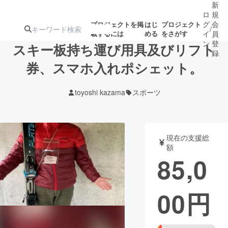
新
ロ
規
グ
会
プロジェクトを掲
はじ
プロジェクト
/
載するには
める
をさがす
イ
員
ン
登
スキー板持ち運び用具及びリフト
録
券、スマホ入れポシェット。
人気のプロ
注目のリ
注目の新着プロ
募集終了が近いプ
もうすぐ公開
toyoshi kazama
スポーツ
ジェクト
ターン
ジェクト
ロジェクト
されます
アート・写真
音楽
現在の支援総
額
85,0
テクノロジー・ガジェット
ゲーム・サ
00
円
映像・映画
書籍・雑誌
ビジネス・起業
チャレンジ