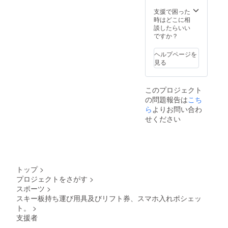
色、ス
タビラ
支援で困った
イザー
時はどこに相
の色
談したらいい
は、
ですか？
白、若
草色、
ヘルプページを
赤の中
見る
から選
べま
す。備
このプロジェクト
考欄に
の問題報告は
こち
希望の
色、必
ら
よりお問い合わ
要個数
せください
を記入
くださ
い。商
品の大
きさ
は、
トップ
>
ショル
プロジェクトをさがす
>
ダー紐
スポーツ
>
の太さ
が7㎜、
スキー板持ち運び用具及びリフト券、スマホ入れポシェッ
輪の直
ト。
>
径が約
支援者
30ｃ