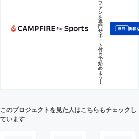
フ
ァ
ン
を
専
門
掲載
無料
サ
ポ
ー
ト
付
き
で
始
め
よ
う
！
このプロジェクトを見た人はこちらもチェックし
ています