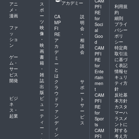
CAM
アカデミー
アニ
ス
利用規
PFI
メ・
ポ
約
RE
漫画
ー
CA
説
細則
for
ツ
MP
明
プライ
Soci
ファ
映
FI
会
バシー
al
ッ
像
RE
・
ポリ
Goo
ショ
・
ア
相
シー
d
ン
映
カ
談
特定商
CAM
画
デ
会
取引法
PFI
ゲー
書
ミ
に基づ
RE
ム・
籍
ー
く表記
for
サー
・
と
情報セ
Ente
ビス
雑
は
キュリ
rtain
開発
誌
ク
サ
ティ方
men
出
ラ
ポ
針
t
版
ウ
ー
反社基
CAM
ビジ
ビ
ド
ト
本方針
PFI
ネ
ュ
フ
サ
カスタ
RE
ス・
ー
ァ
ー
マーハ
for
起業
テ
ン
ビ
ラスメ
Spor
ィ
デ
ス
ントに
ts
ー
ィ
対する
CAM
・
ン
考え方
PFI