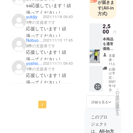
が届きま
sa応援しています！頑
す
(All-in
張ってください！
方式)
yukijiy
2021/11/18 09:43
1件
の支援者です
2,5
応援しています！頑
00
円
張ってください！
本商品
Nobuo Iwafuchi
2021/11/13 17:45
を通常
3件
の支援者です
価格
応援しています！頑
3000円
支援
のとこ
張ってください！
者：
ろ、支
yoshio matsu
2021/11/11 09:43
11人
援者対
1件
の支援者です
お届
象で
け予
応援しています！頑
2500円/
定：
張ってください！
セット
2021
年12
でリ
こ
月
ターン
の
リ
とさせ
タ
ー
て頂き
ン
詳細を見る
を
1
ます。
選
択
商品サ
す
る
イズ
このプロ
は、S、
ジェクト
Ⅿ、Ⅼの
3サイズ
は、
All-In方