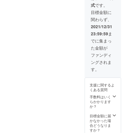
から選
式
です。
べま
す。ま
目標金額に
た必要
関わらず、
数もお
書きく
2021/12/31
ださ
23:59:59
ま
い。 子
供はS、
でに集まっ
標準の
た金額が
大人は
M、身
ファンディ
長が
ングされま
175cm
以上の
す。
大人はⅬ
が適し
ます。
支援に関するよ
ポ
くある質問
シェッ
トは透
手数料はいく
明の塩
らかかります
ビ製で
か？
す。
ショル
目標金額に届
ダー紐
かなかった場
の色は
合どうなりま
乳白
すか？