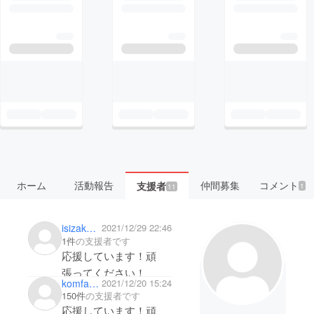
ホーム
活動報告
仲間募集
コメント
支援者
1
11
isizaka yuici
2021/12/29 22:46
1件
の支援者です
応援しています！頑
張ってください！
komfauku1103
2021/12/20 15:24
150件
の支援者です
応援しています！頑