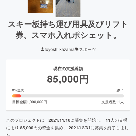
スキー板持ち運び用具及びリフト
券、スマホ入れポシェット。
toyoshi kazama
スポーツ
現在の支援総額
85,000
円
終了
8
%達成
目標金額
1,000,000
円
支援者数
11
人
このプロジェクトは、
2021/11/10
に募集を開始し、
11
人の支援
により
85,000
円の資金を集め、
2021/12/31
に募集を終了しまし
た