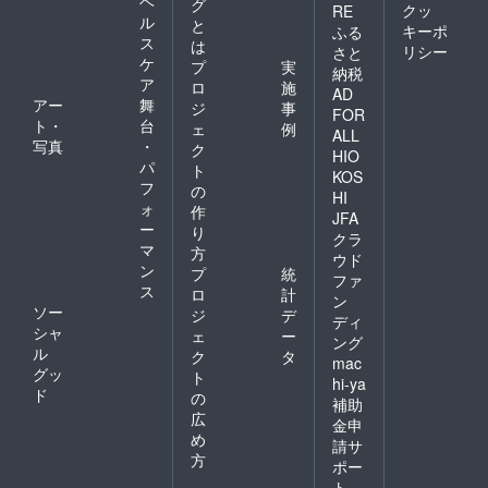
ヘ
グ
クッ
RE
ル
と
キーポ
ふる
ス
は
リシー
さと
ケ
プ
実
納税
ア
ロ
施
AD
アー
舞
ジ
事
FOR
ト・
台
ェ
例
ALL
写真
・
ク
HIO
パ
ト
KOS
フ
の
HI
ォ
作
JFA
ー
り
クラ
マ
方
ウド
ン
プ
統
ファ
ス
ロ
計
ン
ソー
ジ
デ
ディ
シャ
ェ
ー
ング
ル
ク
タ
mac
グッ
ト
hi-ya
ド
の
補助
広
金申
め
請サ
方
ポー
ト