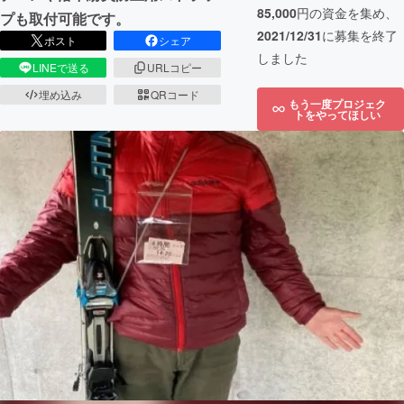
85,000
円の資金を集め、
プも取付可能です。
2021/12/31
に募集を終了
ポスト
シェア
しました
LINEで送る
URLコピー
埋め込み
QRコード
もう一度プロジェク
トをやってほしい