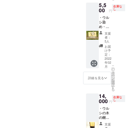
作っ
いカー
部分の
す。ウ
の記入
5,5
寸：径
た、ま
ブが特
刳り
ルシ染
在庫な
をお願
9.5 x 深
00
るい黄
し
徴の
も、
円
めの和
いしま
さ 7.5セ
色い癒
コー
CNC切
紙の糸
す。
・ウル
ンチ
し系の
ヒーメ
削と手
をつけ
また、
シ染
作り
植木
ジャー
仕上げ
てお届
当日参
め・絞
手：奥
鉢。鉢
スプー
で、て
けしま
加はNG
り染
久慈漆
カバー
ンで
まひま
支援
す。 こ
だけど
め 手
生産組
として
す。持
者：
をかけ
のリ
「縄文
ぬぐい
合 素
も。
5人
ち手の
て丁寧
ターン
うるし
＆ハン
材 ：
（鉢の
丸み
お届
に作っ
品のご
パー
カチ
ウルシ
み。植
け予
も、ス
ていま
支援金
ク」を
セット
ノキ
定：
物は付
プーン
すの
のうち
応援し
（送料
2022
塗
きませ
部分の
で、大
400円は
たい！
年02
込
装 ：
ん。）
刳り
量生産
「縄文
こ
月
という
み）
蜜蝋仕
の
黄色い
も、
はでき
うるし
リ
方もオ
素
上げ ウ
タ
色を楽
CNC切
ませ
パー
ー
プショ
材
ルシの
ン
しんで
詳細を見る
削と手
ん。無
ク」の
を
ンから
綿100％
木で
選
いただ
仕上げ
塗装な
活動資
択
「漆の
サイ
作っ
す
くため
で、て
ので、
金に活
る
木を植
ズ 手
た、ま
に、ウ
まひま
使うこ
かされ
える
14,
ぬぐ
るい黄
ルシの
をかけ
とで
在庫な
ます。
箸」を
い：
000
色い癒
し
木をさ
て丁寧
円
コー
「縄文
選択す
35×90c
し系の
らにウ
に作っ
ヒーの
うるし
ること
・ウル
m、ハ
植木
ルシ染
ていま
油がな
パー
ができ
シの木
ンカ
鉢。鉢
めをし
すの
じみオ
ク」
ます。
の樹皮
チ：
カバー
て、水
で、大
レンジ
は、ウ
（※）
時計
35×35c
として
滲みを
量生産
支援
色の照
ルシの
「漆の
（文字
m 作
も。
者：