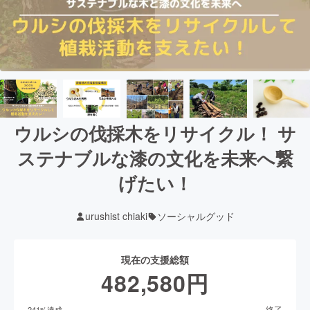
ウルシの伐採木をリサイクル！ サ
ステナブルな漆の文化を未来へ繋
げたい！
urushist chiaki
ソーシャルグッド
現在の支援総額
482,580
円
終了
241
%達成