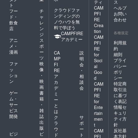
～2022
ティ
ス
20年か
「文字
ンター
ト
年4月）
CAM
ヘルプ
けて育
入れ不
なども
クラウドファ
・2022
フー
チ
てら
要」と
PFI
お問い
ご用意
年2月開
ンディングの
ド・
ャ
れ、漆
ご記入
RE
合わせ
くださ
催予定
ノウハウを無
飲食
レ
を採り
くださ
い。）
オンラ
Crea
料で学ぼう
つくし
い。
店
ン
全ての
イン交
tion
た後に
各種規定
＜作品
CAMPFIRE
ジ
支援者
流会ご
CAM
伐採さ
のス
アカデミー
様に以
招待
アニ
ス
れま
利用規
PFI
トー
下もお
メ・
ポ
す。
リー＞
約
RE
送りし
漫画
ー
木の成
CA
説
ウル
ます。
細則
for
長時間
ツ
シの木
MP
明
・お礼
プライ
Soci
を感じ
から漆
ファ
映
のメー
FI
会
バシー
al
てもら
液を取
ル ・進
ッ
像
RE
・
ポリ
えるよ
Goo
るため
捗報告
ショ
・
ア
相
うに、
に多く
シー
d
メール
ン
映
年輪の
カ
談
の傷を
特定商
（2021
CAM
掛け時
画
つけま
デ
会
年12月
取引法
PFI
計を制
す。漆
ゲー
書
～2022
ミ
に基づ
RE
作しま
搔き職
年4月）
ム・
籍
ー
く表記
for
した。
人は
・2022
サー
・
と
時計
情報セ
「今年
Ente
年2月開
ビス
雑
は
の中心
は漆を
キュリ
rtain
催予定
開発
誌
を年輪
掻かせ
ク
サ
オンラ
ティ方
men
の中心
てもら
出
ラ
ポ
イン交
針
t
に合わ
うよ」
版
流会ご
ウ
ー
反社基
CAM
せ、イ
「よろ
招待
ビジ
ビ
ド
ト
ンデッ
本方針
PFI
しくお