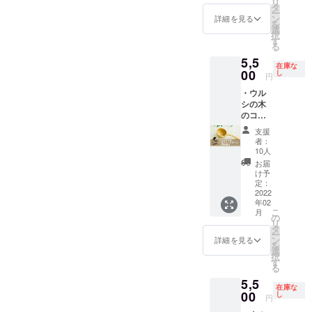
どで購
リ
メール
各サイ
しま
タ
山菜や
方の動
（ミョ
入でき
ー
（2021
ズ（手
す。 ウ
ン
野草も
詳細を見る
画も用
ウバン
間ま
を
年12月
仕事の
ルシの
選
自生し
意しま
媒染）
す。仕
択
～2022
ため凡
木を育
す
ている
したの
とカー
上げや
る
年4月
そで
て増や
ので楽
でこち
キ色
細かい
月2回程
5,5
す）
してい
しいで
らもご
（鉄媒
在庫な
形状出
度） ・
最大
00
く活動
し
す。 な
活用く
円
染）の
しに使
2022年
径：10
にぜひ
お、ご
ださ
いずれ
うサン
2月オン
・ウル
セン
ご参加
支援金
い。な
かをお
ドペー
ライン
シの木
チ 厚
くださ
のうち
お、豆
選びく
パーは3
ミー
のコー
さ：5ミ
い。芽
1000円
乳
ださ
種類同
ティン
ヒーメ
リ こ
が出て
は「縄
（綿・
支援
い。 全
封しま
グご招
ジャー
のプロ
大きく
文うる
者：
麻生地
ての支
す。刃
待
スプー
ジェク
なっ
10人
しパー
用）、
援者様
物を使
（ご希
ン （送
トで誕
て、植
ク」の
お届
ゴム手
に以下
うとき
望者の
料込
生した
え替え
け予
作業用
袋、
もお送
は手袋
み）
み）
プロダ
定：
るとこ
井戸掘
鍋、ボ
りしま
や軍手
サイズ
2022
クト。
ろが無
削費用
ウル
す。 ・
をお使
年02
（手仕
漆の研
い場合
に活用
は、ご
お礼の
こ
いくだ
月
事のた
究をし
の
は、産
させて
自身で
メール
リ
さい。
め凡そ
ている
タ
地に植
いただ
ご用意
・進捗
ー
自分で
で
埼玉の
ン
樹をし
詳細を見る
きま
をお願
報告
を
作った
す）
高校生
選
ましょ
す。
いしま
メール
択
コー
外
がデザ
す
う。 全
開催予
す。詳
（2021
る
ヒーメ
寸：幅
インし
ての支
定日：4
しくは
年12月
ジャー
5,5
4.7 長
てくれ
援者様
月23日
リーフ
在庫な
～2022
スプー
さ
00
まし
し
に以下
（土）
円
レット
年4月
ンは使
12.3
た！ ウ
もお送
4月25
をご覧
月2回程