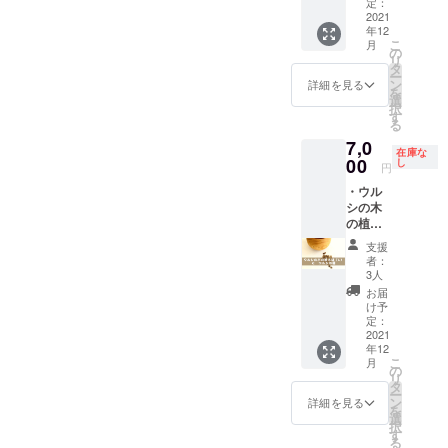
度） ・
仕事の
約10ｇ
定：
ロジェ
んと！
の状況
2022年
ため凡
2021
製
クトで
ブラッ
によ
年12
2月オン
そで
作 ：
試行錯
クライ
り、日
こ
月
ライン
す）
川崎宏
の
誤して
トで光
程や内
リ
ミー
外
（工芸
タ
誕生し
るんで
容が変
ー
ティン
寸 ：
作家、
ン
たプロ
詳細を見る
す。こ
更にな
を
グご招
径10.5
「縄文
選
ダク
の楽し
る可能
択
待
x 高さ
うるし
す
ト。ウ
い特徴
性があ
る
（ご希
7.8 セン
パー
ルシの
を発見
りま
7,0
望者の
チ 内
ク」メ
木の柔
したの
在庫な
す。ど
み）
寸：径
00
ン
し
らかさ
はプロ
円
うして
7.0 x 深
バー）
を活か
ジェク
も中止
・ウル
さ 6.2セ
このプ
した、
トメン
せざる
シの木
ンチ
ロジェ
持ち手
バーの
を得な
の植木
作り
クトで
の優し
川崎宏
い状況
鉢（L）
手：奥
試行錯
いカー
さん。
支援
になっ
（送料
久慈漆
誤して
ブが特
者：
繊細な
た場合
込み）
生産組
誕生し
3人
徴の
デザイ
は「漆
サイ
合 素
たプロ
コー
お届
ンの
の木を
ズ（手
材 ：
ダク
け予
ヒーメ
レー
植える
仕事の
ウルシ
定：
ト。ウ
ジャー
ザー
箸
ため凡
2021
ノキ
ルシの
スプー
カット
（※）」
年12
そで
塗
木の柔
ンで
は、福
こ
をお送
月
す）
装 ：
の
らかさ
す。持
祉作業
リ
りしま
外寸：
蜜蝋仕
タ
を活か
ち手の
施設が
ー
す。念
径12.5
上げ ウ
ン
した、
詳細を見る
丸み
担当し
を
のた
x 高さ
ルシの
選
持ち手
も、ス
てくれ
択
め、ご
9.5 セン
木で
す
の優し
プーン
ていま
る
配送先
チ 内