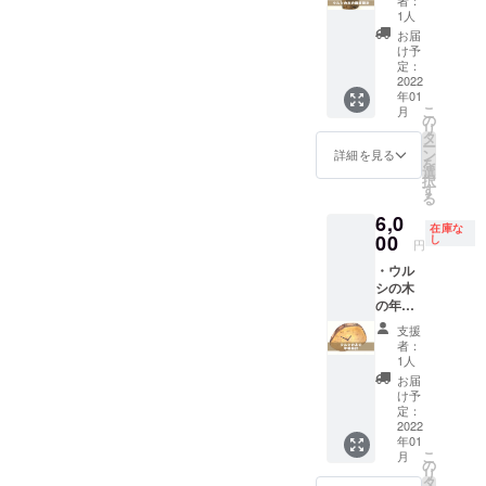
抑える
はでき
りが出
木の植
木を植
入れ
り手
（鉢の
1人
ため
ませ
てくる
栽活動
える
可）
北野 留
み。植
に、最
お届
ん。無
のを楽
だけで
箸」は
拓殖
美
物は付
け予
後に蜜
塗装な
しみな
はな
「縄文
大学 工
（縄文
定：
きませ
蝋仕上
ので、
がら、
く、保
うるし
学部 デ
2022
うるし
ん。）
げ。杢
使うこ
育てる
育園で
年01
パー
ザイン
パー
黄色い
目の出
とで
ように
こ
のお箸
月
ク」の
科 の学
ク メ
の
色を楽
方は1つ
コー
使って
リ
づくり
主宰者
生が制
ン
タ
しんで
1つ違い
ヒーの
いただ
ー
体験会
で漆作
作した
バー）
ン
いただ
詳細を見る
ます。
油がな
けたら
を
や、高
家の加
作品
選
くため
ときに
じみオ
嬉しい
択
校生や
藤那美
サイ
す
に、ウ
は節が
レンジ
です。
る
学生の
子さん
ズ・重
ルシの
あった
色の照
ひとつ
漆研究
6,0
（うる
さ
（各
木をさ
り、ひ
りが出
在庫な
ずつ杢
サポー
し劇
幅:230,
00
地の暮
し
らにウ
びが
円
てくる
目（も
トとし
場）が
高
らしの
ルシ染
あった
のを楽
くめ）
ての漆
・ウル
作るお
さ:360,
道具や
めをし
りする
しみな
の出方
の提供
シの木
箸で、
厚さ:
ら食べ
て、水
のも木
がら、
も違う
や書籍
の年輪
売上の
（樹皮
ものや
滲みを
の個
育てる
ので、
の貸し
時計
一部が
部）55,
ら芸能
抑える
性。ど
支援
ように
一期一
出しな
（文字
活動資
(文字盤
やらの
ため
者：
れが届
使って
会もお
どを行
入れ
金に
部)23
研究と
1人
に、最
くかは
いただ
楽しみ
なって
可）
なって
（mm
図解
後に蜜
お届
お楽し
けたら
くださ
いま
拓殖大
いま
）、重
オバケ
け予
蝋仕上
みで
嬉しい
い。 全
す。 全
学 工学
す。
さ：約
定：
ダイガ
げ。杢
す。 と
です。
ての支
ての支
部 デザ
2022
1000ｇ
ク
目の出
ことん
ひとつ
援者様
援者様
年01
イン科
木
※木の乾
http://o
方は1つ
ナチュ
ずつ杢
こ
に以下
月
に以下
の学生
地：能
燥程度
の
bakedai
1つ違い
ラルに
目（も
リ
もお送
もお送
が制作
登ヒ
によっ
タ
gaku.ne
ます。