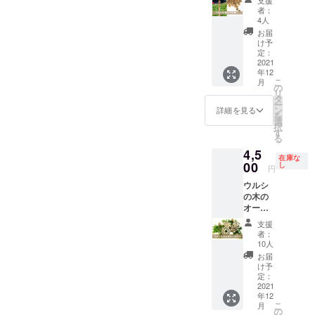
く、加
ように
度 今
植栽活
黄色く
模様を
者：
工しや
使って
年実っ
動のあ
染める
4人
施し
すいの
いただ
た奥久
と、春
ための
て、手
お届
で、お
けたら
慈のウ
のお楽
ミョウ
け予
で染め
手持ち
嬉しい
ルシの
しみ
定：
バン粉
ていま
の彫刻
です。
種をお
2021
「ウル
をセッ
す。手
刀や木
ひとつ
年12
送りし
シの芽
トして
触りと
工ナイ
ずつ杢
こ
月
ます。
の天ぷ
の
ありま
使い心
フで削
目（も
リ
発芽さ
ら」を
タ
すが、
地の良
ること
くめ）
ー
せるの
アウト
ン
リーフ
詳細を見る
いブッ
ができ
の出方
を
が難し
ドアで
選
レット
クカ
ます。
も違う
択
いとい
食べま
す
には
バーで
繊維が
ので、
る
われる
しょ
カーキ
す。 染
固いと
一期一
4,5
ウルシ
う！ウ
色に染
め物
ころも
在庫な
会もお
です
00
ルシ以
し
まる鉄
は、媒
円
ありま
楽しみ
が、プ
外に
媒染の
染（ば
すので
くださ
ウルシ
ロジェ
も、
方法も
いせ
木工ナ
い。 全
の木の
クトメ
「縄文
記載し
ん）と
イフの
ての支
オーナ
ンバー
うるし
てあり
いう工
ほうが
援者様
メン
の経験
パー
ますの
程で仕
支援
削りや
に以下
ト ４
値から
ク」に
で、ご
者：
上がり
すいで
もお送
種 各1
発芽率
はノビ
10人
覧くだ
の色が
す。お
りしま
個 計4
UPのコ
ルやマ
さい。
お届
変わり
持ちで
す。 ・
個セッ
ツを書
スター
け予
また、
ます。
ない方
お礼の
ト ウ
いた
定：
ドグ
ご購入
落ち着
はホー
メール
ルシ染
2021
リーフ
リーン
の方が
いた優
ムセン
・進捗
年12
め和紙
レット
など
見られ
しい黄
ターな
こ
報告
月
糸付き
を同封
の
色々な
る染め
色