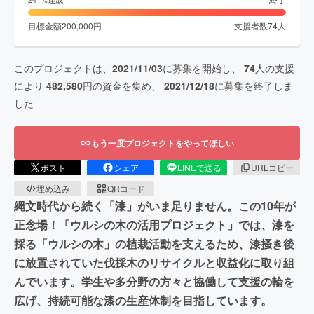
目標金額
200,000
円
支援者数
74
人
このプロジェクトは、
2021/11/03
に募集を開始し、
74
人の支援
により
482,580
円の資金を集め、
2021/12/18
に募集を終了しま
した
もう一度プロジェクトをやってほしい
ポスト
シェア
LINEで送る
URLコピー
埋め込み
QRコード
縄文時代から続く「漆」がいま足りません。この10年が
正念場！「ウルシの木の活用プロジェクト」では、漆を
採る「ウルシの木」の植栽活動を支えるため、漆掻き後
に放置されていた伐採木のリサイクルと収益化に取り組
んでいます。学生や多分野の方々と協働して支援の輪を
広げ、持続可能な漆の生産体制を目指しています。