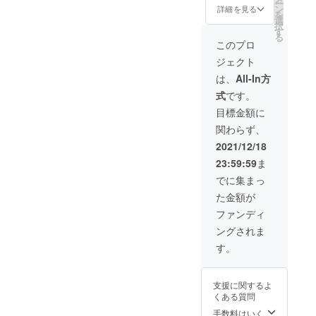
作られ
くめ）
ー
りしま
りしま
した作
バ
て多少
ン
t/ ）
詳細を見る
ときに
た植木
の出方
を
す。 ・
す。 ・
品 サ
漆：日
変動し
選
染め物
は節が
鉢。水
も違う
択
お礼の
お礼の
イズ・
本産
ます。
す
は、媒
あった
をや
ので、
る
メール
メール
重さ 幅:
漆 サ
（置き
染（ば
このプロ
り、ひ
り、陽
一期一
・進捗
・進捗
230, 高
イズ：
時計）
いせ
びが
に当た
会もお
報告
ジェクト
報告
さ:190,
22.7
ムー
ん）と
あった
り、月
楽しみ
メール
メール
厚
㎝ 柄
ブメン
いう工
は、
All-In方
りする
日を重
くださ
（2021
（2021
さ:30（
は届い
ト 時計
程で仕
のも木
ねるに
い。 全
年12月
式
です。
年12月
mm）
てから
用ムー
上がり
の個
つれ
ての支
～2022
～2022
、重
のお楽
ブメン
の色が
目標金額に
性。ど
て、だ
援者様
年4月
年4月
さ：約
しみで
ト（単
変わり
れが届
んだん
に以下
月2回程
関わらず、
月2回程
350(ｇ)
す。 全
３電池
ます。
くかは
色が褪
もお送
度） ・
度） ・
※木の
ての支
１ヶ）※
「ウル
2021/12/18
お楽し
せて最
りしま
2022年
2022年
乾燥具
援者様
配送時
シの木
みで
後は土
す。 ・
2月オン
23:59:59
ま
2月オン
合に
に以下
に初期
の色素
す。 と
に帰り
お礼の
ライン
ライン
よって
もお送
不良が
を抽出
でに集まっ
ことん
ます。
メール
ミー
ミー
変動し
りしま
あった
して染
ナチュ
そんな
・進捗
ティン
た金額が
ティン
ます。
す。
場合は
める
ラルに
経年変
報告
グご招
グご招
ムー
・お礼
お修理
と、な
ファンディ
作られ
化も自
メール
待
待
ブメン
のメー
を承り
んとも
た植木
然の摂
（2021
（ご希
ングされま
（ご希
ト 時計
ル ・進
ます。
シック
鉢。水
理とし
年12月
望者の
望者の
用ムー
捗報告
文字
な黄色
す。
をや
て楽し
～2022
み）
み）
ブメン
メール
盤文字
にな
り、陽
んでい
年4月
ト（単
（2021
漢
り、そ
に当た
ただき
月2回程
３電池
年12月
数字は
れを鉄
り、月
たい、
度） ・
支援に関するよ
１ヶ）※
～2022
大字
で媒染
日を重
地球に
2022年
くある質問
配送時
年4月
（おお
する
ねるに
優しい
2月オン
に初期
月2回程
じ）、
手数料はいく
と、色
つれ