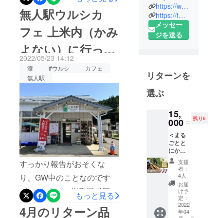
「サステナ
https://www.facebook.com/urushipicnic
のメジャースプーン （5月
無人駅ウルシカ
https://twitter.com/urushipicnic
ブルな地球
分）にて、全て完了いたし
メッセー
を考える現
フェ 上米内（かみ
ました！！改めまして、ご
ジを送る
代だからこ
よない）に行って
支援・ご協力くださった皆
そ、自然と
2022/05/23 14:12
共存する漆
様に心から感謝申し上げま
きました！
漆
#ウルシ
カフェ
の文化を繋
リターンを
す。プロジェクトはまだま
無人駅
ぐ意義は大
だスタート地点でやるべき
きい！」と
選ぶ
考えて、 日
ことは山盛りですが、皆様
本の漆サ
15,
からいただいた温かいお気
残り6
000
ポート活動
円
持ちを力に活動を継続して
『URUSHI
＜まる
いきます。今後もときどき
ごとと
PICNIC』を
にかく
立ち上げま
こちらや「URUSHI
応
支援
すっかり報告がおそくな
した。
援！！
者：
PICNIC」のSNSで進捗報告
＞ ・
4人
漆文化を次
り、GW中のことなのです
コー
をさせていただきます。皆
お届
世代につな
ヒーメ
が、、m(_ _)m岩手県盛岡市
け予
もっと見る
様にご参加やヘルプを呼び
ジャー
いでいくこ
定：
の上米内（かみよない）で
スプー
2022
4月のリターン品
とがライフ
かけることもありそうで
年04
ン ・ウ
月