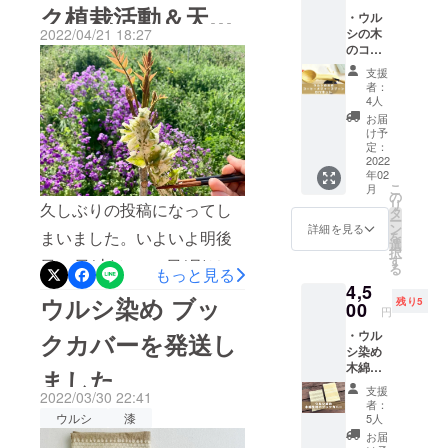
生した『ウルシ染め体験
12.3
い！！
ク植栽活動＆天ぷ
ルシ染めの和紙糸をかけ
・ウル
高さ2.6
と思っ
キット』のデモンストレー
2022/04/21 18:27
シの木
センチ
てくだ
て。また先日行われた「縄
ら会」！
のコー
容
さった
ションと先行発売をさせて
ヒーメ
量：
文うるしパーク植栽活動＆
方のた
支援
ジャー
いただきました。皆様のお
コー
めに、
者：
天ぷら会」にもご参加いた
スプー
ヒー粉
個別に
4人
かげで、このキットは定番
ン DIY
すりき
リター
お届
だいた支援者さんに直接お
キッ
り1杯
ンを選
け予
商品として発売します。ま
ト
約10ｇ
定：
択する
渡ししたものも。早速つ
（送料
2022
製
よりお
もなくオンラインショップ
年02
込み）
作 ：
かってくださり、持ち手の
得な
こ
月
内容
でも発売しますので、ご興
川崎宏
の
セット
リ
久しぶりの投稿になってし
カーブが使いやすいとご感
物：ウ
（工芸
タ
をご用
ー
味のある方はぜひご利用く
ルシの
作家、
ン
意いた
詳細を見る
まいました。いよいよ明後
想をいただけました(^^)。ス
を
木の
「縄文
選
しまし
ださい。
択
コー
うるし
す
た。商
日23日(土)と、25日(月)は、
プーンの表情は、木目や木
る
もっと見る
ヒーメ
パー
品情報
https://urushipicnic.thebase.i
4,5
ジャー
ク」メ
「縄文うるしパーク植栽活
の性質によってひとつずつ
は各個
ウルシ染め ブッ
残り5
スプー
00
n/上米内駅は盛岡から約15
ン
別リ
円
動＆天ぷら会」です！！半
異なります。そして、使っ
ンの荒
バー）
ターン
分。JR山田線は鉄道ファン
・ウル
クカバーを発送し
木地
このプ
の内容
年前からずっとお天気を心
ているうちにコーヒーの油
シ染め
（半成
ロジェ
をご参
にも人気です。駅ではコー
木綿生
品）
クトで
ました
照くだ
配していましたが、なんと
分でまた風合いが変わって
地の
サンド
試行錯
さい。
ヒーを飲んだり、お買い物
支援
2022/03/30 22:41
ブック
ペー
誤して
か皆様の日ごろの行いが良
いきますので、ぜひたくさ
なお、
者：
カバー
パー
ウルシ
漆
したりもできますので、近
誕生し
5人
ご都合
（送料
いおかげで（たぶんｗ）今
んお使いください。ご愛用
（#80、
たプロ
により
お届
込み）