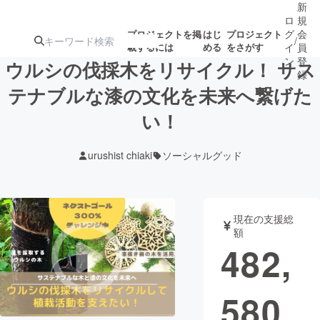
新
ロ
規
グ
会
プロジェクトを掲
はじ
プロジェクト
/
載するには
める
をさがす
イ
員
ン
登
ウルシの伐採木をリサイクル！ サス
録
テナブルな漆の文化を未来へ繋げた
い！
人気のプロ
注目のリ
注目の新着プロ
募集終了が近いプ
もうすぐ公開
ジェクト
ターン
ジェクト
ロジェクト
されます
urushist chiaki
ソーシャルグッド
アート・写真
音楽
現在の支援総
テクノロジー・ガジェット
ゲーム・サ
額
482,
映像・映画
書籍・雑誌
580
ビジネス・起業
チャレンジ