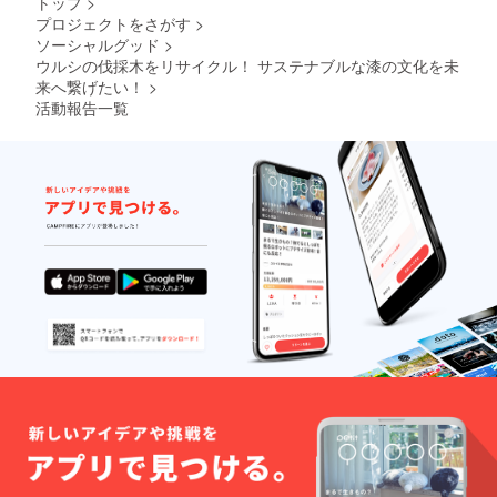
トップ
>
芽率UP
し
ね塗り
生地で
のウル
のコツ
プロジェクトをさがす
>
た。 ※
しまし
作った
シの種
のメモ
ソーシャルグッド
>
樹皮を
た。文
カーキ
をお送
も同封
剥がし
ウルシの伐採木をリサイクル！ サステナブルな漆の文化を未
字盤部
色のハ
りしま
しま
てお
はかぶ
来へ繋げたい！
>
ンカチ
す。発
す。 ウ
り、か
れの心
のセッ
芽させ
活動報告一覧
ルシの
ぶれの
配がな
ト。ハ
るのが
木の植
心配は
いた
ンカチ
難しい
木鉢に
ありま
め、水
は手ぬ
といわ
ウルシ
せん。
性ウレ
ぐい生
れるウ
の種ま
文字
タン樹
地の両
ルシで
き。ぜ
入
脂を塗
端を
すが、
ひチャ
れ
装しま
縫って
プロ
レンジ
文字
した。
ありま
ジェク
してみ
入れご
文字
すの
トメン
てくだ
希望の
入れ
で、
バーの
さい。
場合
文
洗って
経験値
芽が出
は、文
字入れ
もほつ
から発
て大き
字盤右
希望の
れにく
芽率UP
くなっ
側に可
場合
くなっ
のコツ
て、植
能で
は、文
ていま
のメモ
え替え
す。文
字盤下
す。ウ
も同封
るとこ
字数は1
部の
ルシ染
しま
ろが無
行7文字
「ウル
めには
す。 ウ
い場合
で２行
シの
天然の
ルシの
は、産
以内、
木」ロ
抗菌効
木の植
地に植
字体は
ゴを左
果があ
木鉢に
樹をし
行書
に配置
ること
ウルシ