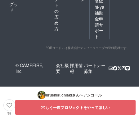
mac
年12月
とはあ
グッ
ト
hi-ya
～2022
まり知
ド
の
補助
年4月
られて
広
月2回程
いませ
金申
め
度） ・
ん。ウ
請サ
2022年
ルシの
方
ポー
2月開催
木を
ト
予定 オ
知って
ンライ
もらい
ン交流
たいと
「QRコード」は株式会社デンソーウェーブの登録商標です。
会ご招
考え、
待（ご
搔き傷
希望者
のある
© CAMPFIRE,
会社概
採用情
パートナー
のみ）
樹皮を
Inc.
要
報
募集
用いた
置き時
計を制
作しま
した。
urushist chiaki
さんへアンコール
文字盤
はウル
もう一度プロジェクトをやってほしい
シの木
の特徴
35
である
黄色い
材色を
見せ、
イン