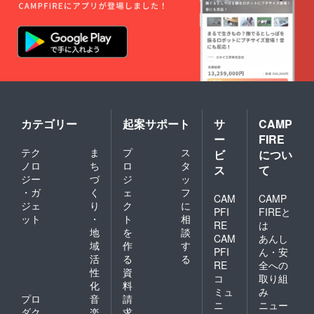
ましょ
体、楷
して、
も嬉し
の種ま
う。
書体、
右側に
いです
き。ぜ
（ウル
ゴシッ
文字入
ね。 ・
ひチャ
シの種
ク体か
れが可
お礼の
レンジ
は30粒
ら選べ
能で
メール
してみ
程度お
ます。
す。文
・進捗
てくだ
送りし
備考欄
字数は1
報告
さい。
ますの
にご希
行7文字
メール
芽が出
で、別
望の文
で２行
（2021
て大き
途プラ
字をご
以内、
年12月
くなっ
ンター
記入く
字体は
～2022
カテゴリー
起案サポート
サ
CAMP
て、植
なども
ださ
行書
年2月）
え替え
ご用意
ー
FIRE
い。文
体、楷
・2022
るとこ
くださ
テク
ま
プ
ス
字入れ
ビ
につい
書体、
年2月開
ろが無
い。）
不要の
ゴシッ
ノロ
ち
ロ
タ
催予
い場合
ス
て
全ての
場合も
ク体か
定 オ
ジー
づ
ジ
ッ
は、産
支援者
「文字
ら選べ
ンライ
地に植
様に以
・ガ
く
ェ
フ
入れ不
CAM
CAMP
ます。
ン交流
樹をし
下もお
ジェ
り
ク
に
要」と
備考欄
会ご招
PFI
FIREと
ましょ
送りし
ット
・
ト
相
ご記入
にご希
待（ご
う。
RE
は
ます。
くださ
地
を
談
望の文
希望者
（ウル
・お礼
CAM
あんし
い。 ＜
字をご
のみ）
域
作
す
シの種
のメー
PFI
ん・安
作品の
記入く
は30粒
活
る
る
ル ・進
ストー
RE
全への
ださ
程度お
捗報告
性
資
リー＞
い。文
コ
取り組
送りし
メール
化
料
ウル
字入れ
ますの
ミュ
み
（2021
シの木
プロ
音
請
不要の
で、別
年12月
ニ
ニュー
は15～
場合も
ダク
楽
求
途プラ