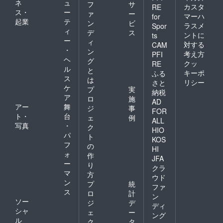
ネ
ュ
フ
サ
クスは
願いし
カスタ
RE
ス・
ー
年輪の
ァ
ー
ます」
マーハ
for
形に合
起業
テ
という
ン
ビ
ラスメ
Spor
わせて
感謝を
ィ
デ
ス
ントに
ts
配置
込めて
ー
ィ
対する
し、レ
CAM
最初の
・
ン
トロな
ひと搔
考え方
PFI
ヘ
イメー
グ
きを小
クッ
RE
ジのあ
ル
さく入
と
キーポ
ふる
る数
れま
ス
は
リシー
さと
字・大
す。そ
ケ
プ
実
納税
字（お
のひと
ア
ロ
施
おじ）
搔きが
AD
アー
舞
ジ
事
を刻印
一番下
FOR
ト・
台
しまし
にある
ェ
例
ALL
た。 全
短い傷
写真
・
ク
HIO
ての支
です。
パ
ト
KOS
援者様
漆とい
フ
の
に以下
HI
えば漆
ォ
作
もお送
器をイ
JFA
ー
りしま
り
メージ
クラ
す。 ・
マ
されま
方
ウド
お礼の
すが、
ン
プ
統
ファ
メール
原料と
ス
ロ
計
・進捗
ン
なる樹
ソー
ジ
デ
報告
液やウ
ディ
シャ
メール
ェ
ー
ルシの
ング
（2021
ル
木のこ
ク
タ