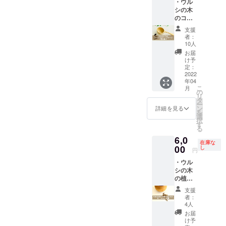
うほど
・ウル
高さ2.6
ルシの
りしま
日
くださ
度） ・
愛着が
シの木
センチ
木の特
す。 ・
（月）
い。 全
2022年
湧いて
のコー
容
製であ
お礼の
いず
ての支
2月開催
くるこ
ヒーメ
量：
る軽さ
メール
れかに
支援
援者様
オンラ
と間違
ジャー
コー
と優し
・進捗
者：
参加。
に以下
イン交
いな
スプー
ヒー粉
い黄色
10人
報告
現地
もお送
流会ご
し！ぜ
ン （送
すりき
を活か
メール
お届
集合・
りしま
招待
ひ楽し
料込
り1杯
したナ
け予
（2021
現地解
す。 ・
（希望
んで製
み）
約10ｇ
定：
チュラ
年12月
散。詳
お礼の
者の
作して
サイズ
2022
素
ルな
～2022
細の会
メール
み）
くださ
年04
（手仕
材 ：
オーナ
年4月）
場住所
・進捗
こ
月
い。 全
事のた
天然木
の
メン
・2022
は支援
報告
リ
ての支
め凡そ
（ウル
タ
ト。ク
年2月開
者の方
メール
ー
援者様
で
シノ
ン
リスマ
詳細を見る
催予定
にご連
（2021
を
に以下
す）
キ）・
選
スツ
オンラ
絡しま
年12月
択
もお送
外
無塗装
す
リーに
イン交
す。会
～2022
る
りしま
寸：幅
製
はもち
流会ご
場まで
年4月
す。 ・
6,0
4.7 長
作 ：
ろん、
招待
の交通
在庫な
月2回程
お礼の
さ
00
川崎宏
し
ふだん
円
費は各
度） ・
メール
12.3
（工芸
から
自でご
2022年
・進捗
・ウル
高さ2.6
作家、
テーブ
負担く
2月オン
報告
シの木
センチ
「縄文
ルなど
ださ
ライン
メール
の植木
容
うるし
に飾る
い。
交流会
（2021
鉢（S）
量：
パー
だけで
支援
なお天
ご招
年12月
（送料
コー
ク」メ
もかわ
者：
候やウ
待
～2022
込み）
ヒー粉
ン
4人
いいの
ルシの
（ご希
年4月
サイ
すりき
バー）
です
お届
生育具
望者の
月2回程
ズ（手
り1杯
このプ
け予
が… な
合等々
み）