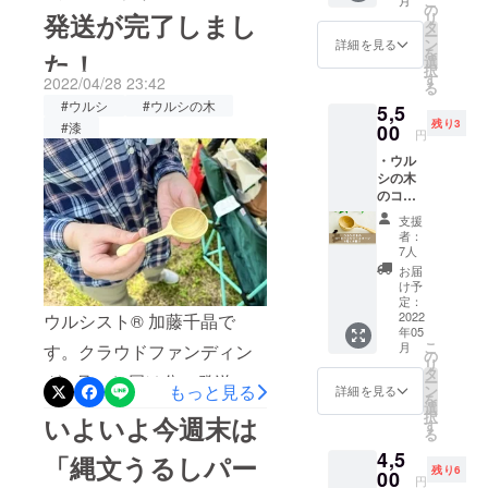
イベントに参加してきまし
こ
ワーク。全
ルシ染
の
す。どうぞこれからも、一
発送が完了しまし
リ
め 手ぬ
国のウルシ
タ
た！上米内駅はJR東日本の
ー
ぐい＆
ン
緒に'楽しく'応援、よろしく
詳細を見る
の木の植栽
を
た！
ハンカ
無人駅活用で、2020年に漆
選
択
活動を応援
お願いします！感謝を込め
チ セッ
す
2022/04/28 23:42
る
をテーマとする素敵なコ
ト ・縄
していま
てウルシスト®︎ 加藤千晶
#ウルシ
#ウルシの木
5,5
文うる
ミュニティスペースに生ま
す。2020年
残り3
しパー
#漆
00
円
ク活動
には植栽資
れ変わりました。ウルシの
・ウル
＆天ぷ
金支援のた
シの木
ら会
木の活用プロジェクトで協
めに『ウル
のコー
（また
働している（社）次世代漆
ヒーメ
は「漆
シの木の活
支援
ジャー
の木を
者：
用プロジェ
協会さんが運営していま
スプー
植える
7人
ン （送
クト』をス
箸」）4
お届
す。イベントにはたくさん
料込
月23日
け予
タートさせ
み）
or 25日
定：
の来場者で大賑わい。漆が
サイズ
2022
ウルシスト®︎ 加藤千晶で
プロ
年05
地域を元気にしている好
（手仕
ジェク
こ
月
す。クラウドファンディン
事のた
トの趣
の
リ
例。リニューアル前の静か
め凡そ
旨にご
タ
グ 4月のお届け分の発送
ー
で
もっと見る
参同く
ン
詳細を見る
な無人駅も見ていたので感
を
す）
ださ
選
が、本日完了しました！#ウ
択
いよいよ今週末は
外
り、と
す
慨深かったです！この日
る
寸：幅
ルシの木のコーヒーメ
にかく
4,5
は、このプロジェクトで誕
4.7 長
「縄文うるしパー
応援し
ジャースプーン の箱にはウ
残り6
さ
00
た
円