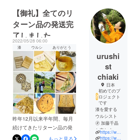
【御礼】全てのリ
ターン品の発送完
了しました
2022/05/28 06:00
漆
ウルシ
ありがとう
urushi
st
chiaki
日本
初めてのプ
ロジェクト
です
漆を愛する
ウルシスト
昨年12月以来半年間、毎月
🄬 加藤千晶
続けてきたリターン品の発
と申しま
https://www.urushipicnic.com/
送が、先日の #ウルシの木
す。
https://www.instagram.com/urushipicnic/
もっと見る