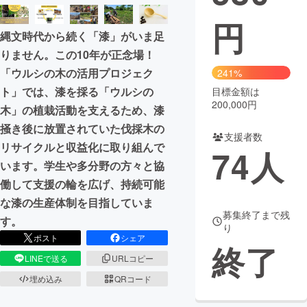
円
まちづくり・地域活性化
縄文時代から続く「漆」がいま足
りません。この10年が正念場！
CAMPFIRE for Social Good
CAMPFIRE Creation
「ウルシの木の活用プロジェク
241%
CAMPFIREふるさと納税
machi-ya
コミュニティ
ト」では、漆を採る「ウルシの
目標金額は
200,000円
木」の植栽活動を支えるため、漆
掻き後に放置されていた伐採木の
支援者数
リサイクルと収益化に取り組んで
74
人
います。学生や多分野の方々と協
働して支援の輪を広げ、持続可能
な漆の生産体制を目指していま
募集終了まで残
す。
り
ポスト
シェア
終了
LINEで送る
URLコピー
埋め込み
QRコード