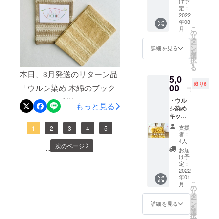
くにお越しの方は是非覗い
#240、
ダク
け予
「縄文
の天気予報では大丈夫そう
いただけますように！たく
素
#800）
定：
ト。ウ
うるし
てくださいね。さて今週
材 ：
2022
荒木
ルシの
パーク
です。よかったー！ご参加
さんの温かいご支援をいた
年03
綿100％
地のサ
木の柔
（埼玉
は、最後のリターン品『ウ
こ
月
サ
イズ
の
らかさ
者の皆様、すでに個別にご
だいております。プロジェ
県蓮田
リ
イズ：
（手仕
タ
ルシの木のコーヒーメ
を活か
市
ー
文庫本
案内していますが、雨上が
クトを軌道に乗せるまでは
事のた
ン
した、
詳細を見る
内）」
を
ジャースプーン』５月発送
サイ
め凡そ
選
持ち手
の植栽
択
りの場合は地面が濡れてい
もうひと頑張りです。引き
ズ 広
です）
す
の優し
活動＆
る
分をご支援くださまた皆様
げた状
外
いカー
本日、3月発送のリターン品
天ぷら
る可能性がありますので、
続きがんばります ＆ よろし
5,0
態で
寸：幅
ブが特
会にご
へ、品物を発送いたしま
残り6
15.5 ×
00
「ウルシ染め 木綿のブック
4.7 長
徴の
汚れてもよい靴のご準備を
くお願いします。天ぷら会
参加い
円
31cm（
さ
す。対象の方にはメッセー
コー
ただけ
カバー」を発送いたしまし
・ウル
手仕事
よろしくお願いします。こ
についてもまたご報告しま
13.4
ヒーメ
ない方
もっと見る
シ染め
ジをお送りしていますので
のため
高さ2.6
ジャー
には、
た。ご支援くださいました
ちらは先週末の「縄文うる
す！
キット
多少の
センチ
スプー
「漆の
ご確認ください。長々とお
（送料
個体差
容
ンで
皆様、ありがとうございま
木を植
支援
1
2
3
4
5
しパーク」のウルシの芽。
込み）
があり
量：
す。持
者：
える
待ちくださりありがとうご
内容
ま
す。大変お待たせいたしま
コー
4人
ち手の
まさに食べごろです(笑)。な
箸」を
次のページ
物：ウ
...
す。）
ヒー粉
ざいます！！ウルシスト®︎
丸み
お届
お送り
した！対象の方々には個別
ルシの
製
お、天ぷらにする芽は「美
すりき
け予
も、ス
しま
木の
加藤千晶
作 ：
定：
り1杯
プーン
す。オ
に伝票番号をメッセージい
味しそうなところ」を採取
チップ
2022
北野 留
約10ｇ
部分の
プショ
年01
（約30
美（縄
スプー
刳り
たしましたのでご確認くだ
ンより
するのではなく、「美味し
こ
月
ｇ）、
文うる
の
ンの外
も、
いずれ
リ
不織
しパー
タ
さいませ。しっかり濃い色
側と持
CNC切
そうで且つ芽かきしたほう
かをお
ー
布、手
クのメ
ン
ち手部
詳細を見る
削と手
選びく
を
に染まりました。自然の染
ぬぐい
ン
がいいところ」を採ってく
選
分を未
仕上げ
ださ
択
白生地2
バー、