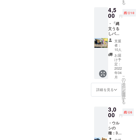
す
完の状
で、て
い。 全
る
料は毎回同じようには染ま
ださいね。詳細は当日。ご
枚、
各地の
態でお
まひま
ての支
4,5
ミョウ
暮らし
届けし
をかけ
らないのが難しくもあり、
援者様
参加の皆様、楽しみにお越
残り10
バン
00
の道具
ます。
て丁寧
円
に以下
粉、温
やら食
醍醐味でもあり。絞りもひ
ご自分
に作っ
しください。なお、その他
もお送
・「縄
度計、
べもの
の好き
ていま
りしま
文うる
とつずつ手仕事です。色も
説明
やら芸
の4月にお届けするリターン
な形に
すの
す。 ・
しパー
リーフ
能やら
削り出
で、大
お礼の
手触りも優しいブックカ
ク」で
の準備も着々と進めていま
レット
の研究
して完
量生産
支援
メール
植栽活
自分で
と図
成させ
者：
はでき
バー、ご愛用いただけます
・進捗
す。こちらは来週の発送を
動＆ウ
手ぬぐ
解 オ
10人
てくだ
ませ
報告
ルシの
いをウ
バケダ
ように！4月にお届けのリ
さい。
お届
ん。無
予定しています。対象の方
メール
芽の天
ルシ染
イガ
け予
削るの
塗装な
（2021
ぷらを
ターン品も製作を進めてい
めをし
定：
ク
には別途ご連絡しますの
に高度
ので、
年12月
食べる
2022
てみた
http://o
な技術
使うこ
～2022
ます。どうぞ楽しみに、も
年04
会 ご
で、もう少々お待ちくださ
い方用
bakedai
を要す
とで
年4月
こ
月
招待！
の初心
の
gaku.ne
るス
コー
うしばらくお待ちくださ
月2回程
リ
い。
内
者向け
タ
t/ ） 天
プーン
ヒーの
度） ・
ー
容：
キット
ン
竺木綿
詳細を見る
い。
の内側
油がな
2022年
を
埼玉県
です。
選
という
刳りの
じみオ
2月開催
択
蓮田市
大き目
す
少し厚
部分
レンジ
予定 オ
る
内のウ
の鍋や
手の木
は、仕
色の照
ンライ
3,0
ルシの
ボウル
綿木地
上げて
りが出
ン交流
残り6
木の植
00
があれ
に、1枚
ありま
円
てくる
会（希
栽地
ば自宅
1枚てま
す。 ウ
のを楽
望者の
・ウル
「縄文
のキッ
ひまを
ルシの
しみな
み）
シの
うるし
チンで
かけて
木は柔
がら、
種：30
パー
もでき
細やか
らか
育てる
粒程
ク」で
ます。
な絞り
支援