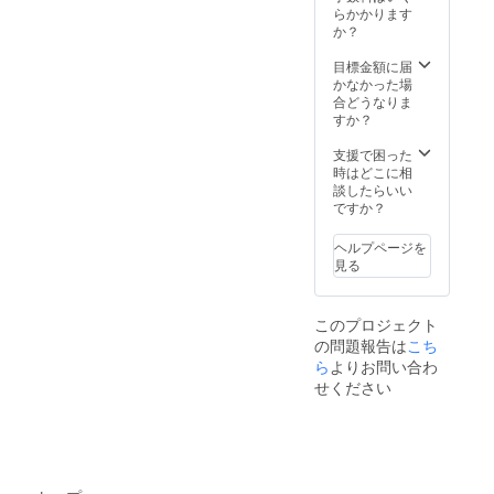
植木鉢
ライン
不良が
度） ・
フォン
らかかります
が変化
て、だ
です。
ミー
あった
2022年
トは行
か？
して、
んだん
・ウル
ティン
場合は
2月開催
書体、
カーキ
色が褪
シの
グご招
お修理
予定オ
レー
目標金額に届
色ぽく
せて最
種：30
待
を承り
ンライ
ザー加
かなかった場
なりま
後は土
粒程度
（ご希
ます。
ン交流
工機で
合どうなりま
す。枯
に帰り
一緒に
望者の
文字
会ご招
印字
すか？
草のよ
ます。
今年
み）
盤文
待（希
塗装
うな色
そんな
実った
字
望者の
支援で困った
なんで
経年変
奥久慈
漢数字
み）
樹皮
時はどこに相
すが、
化も自
のウル
は大字
部は万
談したらいい
少し
然の摂
シの種
（おお
が一漆
ですか？
光って
理とし
をお送
じ）、
液が
いるよ
て楽し
りしま
フォン
残って
うにみ
んでい
ヘルプページを
す。発
トは行
いた場
えるの
ただき
見る
芽させ
書体、
合に手
が不思
たい、
るのが
レー
で触っ
議で
地球に
難しい
ザー加
た時の
す。」
優しい
といわ
このプロジェクト
工機で
かぶれ
と北野
植木鉢
れるウ
の問題報告は
こち
印字
を防ぐ
さん。
です。
ルシで
塗
ら
よりお問い合わ
ため、
ウルシ
・ウル
すが、
装
コー
の木ら
せください
シの
プロ
全
ティン
しい優
種：30
ジェク
体に水
グ力の
しい黄
粒程度
トメン
性ウレ
高い油
色の手
一緒に
バーの
タン樹
性ウレ
ぬぐい
今年
経験値
脂を塗
タン塗
と、手
実った
から発
装しま
料を重
ぬぐい
奥久慈