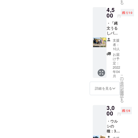
す
完の状
で、て
い。 全
る
枚、
各地の
態でお
まひま
ての支
4,5
ミョウ
暮らし
届けし
をかけ
援者様
残り10
バン
00
の道具
ます。
て丁寧
円
に以下
粉、温
やら食
ご自分
に作っ
もお送
・「縄
度計、
べもの
の好き
ていま
りしま
文うる
説明
やら芸
な形に
すの
す。 ・
しパー
リーフ
能やら
削り出
で、大
お礼の
ク」で
レット
の研究
して完
量生産
支援
メール
植栽活
自分で
と図
成させ
者：
はでき
・進捗
動＆ウ
手ぬぐ
解 オ
10人
てくだ
ませ
報告
ルシの
いをウ
バケダ
さい。
お届
ん。無
メール
芽の天
ルシ染
イガ
け予
削るの
塗装な
（2021
ぷらを
めをし
定：
ク
に高度
ので、
年12月
食べる
2022
てみた
http://o
な技術
使うこ
～2022
年04
会 ご
い方用
bakedai
を要す
とで
年4月
こ
月
招待！
の初心
の
gaku.ne
るス
コー
月2回程
リ
内
者向け
タ
t/ ） 天
プーン
ヒーの
度） ・
ー
容：
キット
ン
竺木綿
詳細を見る
の内側
油がな
2022年
を
埼玉県
です。
選
という
刳りの
じみオ
2月開催
択
蓮田市
大き目
す
少し厚
部分
レンジ
予定 オ
る
内のウ
の鍋や
手の木
は、仕
色の照
ンライ
3,0
ルシの
ボウル
綿木地
上げて
りが出
ン交流
残り6
木の植
00
があれ
に、1枚
ありま
円
てくる
会（希
栽地
ば自宅
1枚てま
す。 ウ
のを楽
望者の
・ウル
「縄文
のキッ
ひまを
ルシの
しみな
み）
シの
うるし
チンで
かけて
木は柔
がら、
種：30
パー
もでき
細やか
らか
育てる
粒程
ク」で
ます。
な絞り
支援