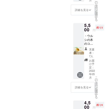
こ
ワーク。全
ルシ染
の
リ
め 手ぬ
国のウルシ
タ
ー
ぐい＆
ン
詳細を見る
の木の植栽
を
ハンカ
選
択
活動を応援
チ セッ
す
る
ト ・縄
していま
5,5
文うる
す。2020年
残り3
しパー
00
円
ク活動
には植栽資
・ウル
＆天ぷ
金支援のた
シの木
ら会
めに『ウル
のコー
（また
ヒーメ
は「漆
シの木の活
支援
ジャー
の木を
者：
用プロジェ
スプー
植える
7人
ン （送
クト』をス
箸」）4
お届
料込
月23日
け予
タートさせ
み）
or 25日
定：
サイズ
2022
プロ
年05
（手仕
ジェク
こ
月
事のた
トの趣
の
リ
め凡そ
旨にご
タ
ー
で
参同く
ン
詳細を見る
を
す）
ださ
選
択
外
り、と
す
る
寸：幅
にかく
4,5
4.7 長
応援し
残り6
さ
00
た
円