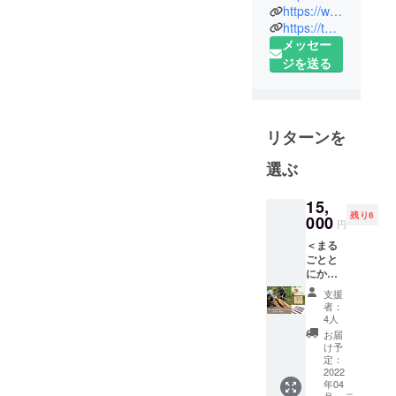
「サステナ
https://www.facebook.com/urushipicnic
https://twitter.com/urushipicnic
ブルな地球
メッセー
を考える現
ジを送る
代だからこ
そ、自然と
共存する漆
の文化を繋
リターンを
ぐ意義は大
きい！」と
選ぶ
考えて、 日
本の漆サ
15,
残り6
000
ポート活動
円
『URUSHI
＜まる
ごとと
PICNIC』を
にかく
立ち上げま
応
支援
した。
援！！
者：
＞ ・
4人
漆文化を次
コー
お届
世代につな
ヒーメ
け予
ジャー
いでいくこ
定：
スプー
2022
とがライフ
年04
ン ・ウ
月