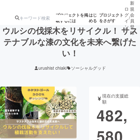
新
ロ
規
グ
会
プロジェクトを掲
はじ
プロジェクト
/
載するには
める
をさがす
イ
員
ン
登
ウルシの伐採木をリサイクル！ サス
録
テナブルな漆の文化を未来へ繋げた
い！
人気のプロ
注目のリ
注目の新着プロ
募集終了が近いプ
もうすぐ公開
ジェクト
ターン
ジェクト
ロジェクト
されます
urushist chiaki
ソーシャルグッド
アート・写真
音楽
現在の支援総
テクノロジー・ガジェット
ゲーム・サ
額
482,
映像・映画
書籍・雑誌
580
ビジネス・起業
チャレンジ