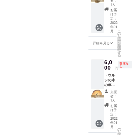
抑える
はでき
りが出
木の植
木を植
入れ
り手
（鉢の
1人
ため
ませ
てくる
栽活動
える
可）
北野 留
み。植
に、最
お届
ん。無
のを楽
だけで
箸」は
拓殖
美
物は付
け予
後に蜜
塗装な
しみな
はな
「縄文
大学 工
（縄文
定：
きませ
蝋仕上
ので、
がら、
く、保
うるし
学部 デ
2022
うるし
ん。）
げ。杢
使うこ
育てる
育園で
年01
パー
ザイン
パー
黄色い
目の出
とで
ように
こ
のお箸
月
ク」の
科 の学
ク メ
の
色を楽
方は1つ
コー
使って
リ
づくり
主宰者
生が制
ン
タ
しんで
1つ違い
ヒーの
いただ
ー
体験会
で漆作
作した
バー）
ン
いただ
詳細を見る
ます。
油がな
けたら
を
や、高
家の加
作品
選
くため
ときに
じみオ
嬉しい
択
校生や
藤那美
サイ
す
に、ウ
は節が
レンジ
です。
る
学生の
子さん
ズ・重
ルシの
あった
色の照
ひとつ
漆研究
6,0
（うる
さ
（各
木をさ
り、ひ
りが出
在庫な
ずつ杢
サポー
し劇
幅:230,
00
地の暮
し
らにウ
びが
円
てくる
目（も
トとし
場）が
高
らしの
ルシ染
あった
のを楽
くめ）
ての漆
・ウル
作るお
さ:360,
道具や
めをし
りする
しみな
の出方
の提供
シの木
箸で、
厚さ:
ら食べ
て、水
のも木
がら、
も違う
や書籍
の年輪
売上の
（樹皮
ものや
滲みを
の個
育てる
ので、
の貸し
時計
一部が
部）55,
ら芸能
抑える
性。ど
支援
ように
一期一
出しな
（文字
活動資
(文字盤
やらの
ため
者：
れが届
使って
会もお
どを行
入れ
金に
部)23
研究と
1人
に、最
くかは
いただ
楽しみ
なって
可）
なって
（mm
図解
後に蜜
お届
お楽し
けたら
くださ
いま
拓殖大
いま
）、重
オバケ
け予
蝋仕上
みで
嬉しい
い。 全
す。 全
学 工学
す。
さ：約
定：
ダイガ
げ。杢
す。 と
です。
ての支
ての支
部 デザ
2022
1000ｇ
ク
目の出
ことん
ひとつ
援者様
援者様
年01
イン科
木
※木の乾
http://o
方は1つ
ナチュ
ずつ杢
こ
に以下
月
に以下
の学生
地：能
燥程度
の
bakedai
1つ違い
ラルに
目（も
リ
もお送
もお送
が制作
登ヒ
によっ
タ
gaku.ne
ます。