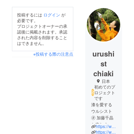
投稿するには
ログイン
が
必要です。
プロジェクトオーナーの承
認後に掲載されます。承認
された内容を削除すること
はできません。
urushi
※投稿する際の注意点
st
chiaki
日本
初めてのプ
ロジェクト
です
漆を愛する
ウルシスト
🄬 加藤千晶
と申しま
https://www.urushipicnic.com/
す。
https://www.instagram.com/urushipicnic/