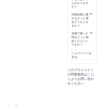
植木鉢
ライン
不良が
度） ・
フォン
らかかります
が変化
て、だ
です。
ミー
あった
2022年
トは行
か？
して、
んだん
・ウル
ティン
場合は
2月開催
書体、
カーキ
色が褪
シの
グご招
お修理
予定オ
レー
目標金額に届
色ぽく
せて最
種：30
待
を承り
ンライ
ザー加
かなかった場
なりま
後は土
粒程度
（ご希
ます。
ン交流
工機で
合どうなりま
す。枯
に帰り
一緒に
望者の
文字
会ご招
印字
すか？
草のよ
ます。
今年
み）
盤文
待（希
塗装
うな色
そんな
実った
字
望者の
支援で困った
なんで
経年変
奥久慈
漢数字
み）
樹皮
時はどこに相
すが、
化も自
のウル
は大字
部は万
談したらいい
少し
然の摂
シの種
（おお
が一漆
ですか？
光って
理とし
をお送
じ）、
液が
いるよ
て楽し
りしま
フォン
残って
うにみ
んでい
ヘルプページを
す。発
トは行
いた場
えるの
ただき
見る
芽させ
書体、
合に手
が不思
たい、
るのが
レー
で触っ
議で
地球に
難しい
ザー加
た時の
す。」
優しい
といわ
このプロジェクト
工機で
かぶれ
と北野
植木鉢
れるウ
の問題報告は
こち
印字
を防ぐ
さん。
です。
ルシで
塗
ら
よりお問い合わ
ため、
ウルシ
・ウル
すが、
装
コー
の木ら
せください
シの
プロ
全
ティン
しい優
種：30
ジェク
体に水
グ力の
しい黄
粒程度
トメン
性ウレ
高い油
色の手
一緒に
バーの
タン樹
性ウレ
ぬぐい
今年
経験値
脂を塗
タン塗
と、手
実った
から発
装しま
料を重
ぬぐい
奥久慈