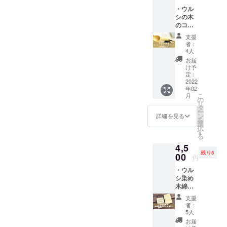
12.3
い！！
・ウル
高さ2.6
と思っ
シの木
センチ
てくだ
のコー
容
さった
ヒーメ
量：
方のた
支援
ジャー
コー
めに、
者：
スプー
ヒー粉
個別に
4人
ン DIY
すりき
リター
お届
キッ
り1杯
ンを選
け予
ト
約10ｇ
定：
択する
（送料
2022
製
よりお
年02
込み）
作 ：
得な
こ
月
内容
川崎宏
の
セット
リ
物：ウ
（工芸
タ
をご用
ー
ルシの
作家、
ン
意いた
詳細を見る
を
木の
「縄文
選
しまし
択
コー
うるし
す
た。商
る
ヒーメ
パー
品情報
4,5
ジャー
ク」メ
は各個
残り5
スプー
00
ン
別リ
円
ンの荒
バー）
ターン
・ウル
木地
このプ
の内容
シ染め
（半成
ロジェ
をご参
木綿生
品）
クトで
照くだ
地の
サンド
試行錯
さい。
支援
ブック
ペー
誤して
なお、
者：
カバー
パー
誕生し
5人
ご都合
（送料
（#80、
たプロ
により
お届
込み）