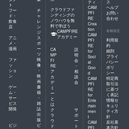
～2022
ティ
ス
20年か
「文字
ンター
ト
年4月）
CAM
ヘルプ
けて育
入れ不
なども
クラウドファ
・2022
フー
チ
てら
要」と
PFI
お問い
ご用意
年2月開
ンディングの
ド・
ャ
れ、漆
ご記入
RE
合わせ
くださ
催予定
ノウハウを無
飲食
レ
を採り
くださ
い。）
オンラ
Crea
料で学ぼう
つくし
い。
店
ン
全ての
イン交
tion
た後に
各種規定
＜作品
CAMPFIRE
ジ
支援者
流会ご
CAM
伐採さ
のス
アカデミー
様に以
招待
アニ
ス
れま
利用規
PFI
トー
下もお
メ・
ポ
す。
リー＞
約
RE
送りし
漫画
ー
木の成
CA
説
ウル
ます。
細則
for
長時間
ツ
シの木
MP
明
・お礼
プライ
Soci
を感じ
から漆
ファ
映
のメー
FI
会
バシー
al
てもら
液を取
ル ・進
ッ
像
RE
・
ポリ
えるよ
Goo
るため
捗報告
ショ
・
ア
相
うに、
に多く
シー
d
メール
ン
映
年輪の
カ
談
の傷を
特定商
（2021
CAM
掛け時
画
つけま
デ
会
年12月
取引法
PFI
計を制
す。漆
ゲー
書
～2022
ミ
に基づ
RE
作しま
搔き職
年4月）
ム・
籍
ー
く表記
for
した。
人は
・2022
サー
・
と
時計
情報セ
「今年
Ente
年2月開
ビス
雑
は
の中心
は漆を
キュリ
rtain
催予定
開発
誌
を年輪
掻かせ
ク
サ
オンラ
ティ方
men
の中心
てもら
出
ラ
ポ
イン交
針
t
に合わ
うよ」
版
流会ご
ウ
ー
反社基
CAM
せ、イ
「よろ
招待
ビジ
ビ
ド
ト
ンデッ
本方針
PFI
しくお