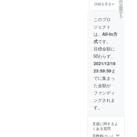
作られ
くめ）
ー
りしま
りしま
した作
バ
て多少
ン
t/ ）
詳細を見る
ときに
た植木
の出方
を
す。 ・
す。 ・
品 サ
漆：日
変動し
選
染め物
は節が
鉢。水
も違う
択
お礼の
お礼の
イズ・
本産
ます。
す
は、媒
あった
をや
ので、
る
メール
メール
重さ 幅:
漆 サ
（置き
染（ば
このプロ
り、ひ
り、陽
一期一
・進捗
・進捗
230, 高
イズ：
時計）
いせ
びが
に当た
会もお
報告
ジェクト
報告
さ:190,
22.7
ムー
ん）と
あった
り、月
楽しみ
メール
メール
厚
㎝ 柄
ブメン
いう工
は、
All-In方
りする
日を重
くださ
（2021
（2021
さ:30（
は届い
ト 時計
程で仕
のも木
ねるに
い。 全
年12月
式
です。
年12月
mm）
てから
用ムー
上がり
の個
つれ
ての支
～2022
～2022
、重
のお楽
ブメン
の色が
目標金額に
性。ど
て、だ
援者様
年4月
年4月
さ：約
しみで
ト（単
変わり
れが届
んだん
に以下
月2回程
関わらず、
月2回程
350(ｇ)
す。 全
３電池
ます。
くかは
色が褪
もお送
度） ・
度） ・
※木の
ての支
１ヶ）※
「ウル
2021/12/18
お楽し
せて最
りしま
2022年
2022年
乾燥具
援者様
配送時
シの木
みで
後は土
す。 ・
2月オン
23:59:59
ま
2月オン
合に
に以下
に初期
の色素
す。 と
に帰り
お礼の
ライン
ライン
よって
もお送
不良が
を抽出
でに集まっ
ことん
ます。
メール
ミー
ミー
変動し
りしま
あった
して染
ナチュ
そんな
・進捗
ティン
た金額が
ティン
ます。
す。
場合は
める
ラルに
経年変
報告
グご招
グご招
ムー
・お礼
お修理
と、な
ファンディ
作られ
化も自
メール
待
待
ブメン
のメー
を承り
んとも
た植木
然の摂
（2021
（ご希
ングされま
（ご希
ト 時計
ル ・進
ます。
シック
鉢。水
理とし
年12月
望者の
望者の
用ムー
捗報告
文字
な黄色
す。
をや
て楽し
～2022
み）
み）
ブメン
メール
盤文字
にな
り、陽
んでい
年4月
ト（単
（2021
漢
り、そ
に当た
ただき
月2回程
３電池
年12月
数字は
れを鉄
り、月
たい、
度） ・
支援に関するよ
１ヶ）※
～2022
大字
で媒染
日を重
地球に
2022年
くある質問
配送時
年4月
（おお
する
ねるに
優しい
2月オン
に初期
月2回程
じ）、
手数料はいく
と、色
つれ