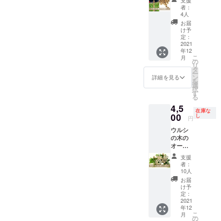
く、加
ように
度 今
植栽活
黄色く
模様を
者：
工しや
使って
年実っ
動のあ
染める
4人
施し
すいの
いただ
た奥久
と、春
ための
て、手
お届
で、お
けたら
慈のウ
のお楽
ミョウ
け予
で染め
手持ち
嬉しい
ルシの
しみ
定：
バン粉
ていま
の彫刻
です。
種をお
2021
「ウル
をセッ
す。手
刀や木
ひとつ
年12
送りし
シの芽
トして
触りと
工ナイ
ずつ杢
こ
月
ます。
の天ぷ
の
ありま
使い心
フで削
目（も
リ
発芽さ
ら」を
タ
すが、
地の良
ること
くめ）
ー
せるの
アウト
ン
リーフ
詳細を見る
いブッ
ができ
の出方
を
が難し
ドアで
選
レット
クカ
ます。
も違う
択
いとい
食べま
す
には
バーで
繊維が
ので、
る
われる
しょ
カーキ
す。 染
固いと
一期一
4,5
ウルシ
う！ウ
色に染
め物
ころも
在庫な
会もお
です
00
ルシ以
し
まる鉄
は、媒
円
ありま
楽しみ
が、プ
外に
媒染の
染（ば
すので
くださ
ウルシ
ロジェ
も、
方法も
いせ
木工ナ
い。 全
の木の
クトメ
「縄文
記載し
ん）と
イフの
ての支
オーナ
ンバー
うるし
てあり
いう工
ほうが
援者様
メン
の経験
パー
ますの
程で仕
支援
削りや
に以下
ト ４
値から
ク」に
で、ご
者：
上がり
すいで
もお送
種 各1
発芽率
はノビ
10人
覧くだ
の色が
す。お
りしま
個 計4
UPのコ
ルやマ
さい。
お届
変わり
持ちで
す。 ・
個セッ
ツを書
スター
け予
また、
ます。
ない方
お礼の
ト ウ
いた
定：
ドグ
ご購入
落ち着
はホー
メール
ルシ染
2021
リーフ
リーン
の方が
いた優
ムセン
・進捗
年12
め和紙
レット
など
見られ
しい黄
ターな
こ
報告
月
糸付き
を同封
の
色々な
る染め
色