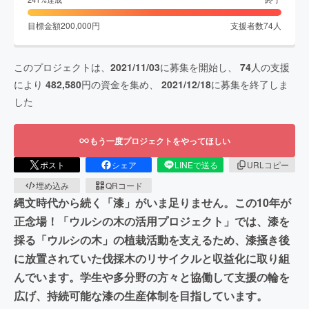
目標金額
200,000
円
支援者数
74
人
このプロジェクトは、
2021/11/03
に募集を開始し、
74
人の支援
により
482,580
円の資金を集め、
2021/12/18
に募集を終了しま
した
もう一度プロジェクトをやってほしい
ポスト
シェア
LINEで送る
URLコピー
埋め込み
QRコード
縄文時代から続く「漆」がいま足りません。この10年が
正念場！「ウルシの木の活用プロジェクト」では、漆を
採る「ウルシの木」の植栽活動を支えるため、漆掻き後
に放置されていた伐採木のリサイクルと収益化に取り組
んでいます。学生や多分野の方々と協働して支援の輪を
広げ、持続可能な漆の生産体制を目指しています。