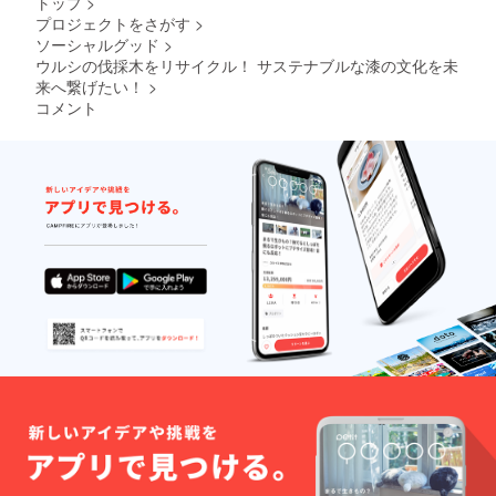
トップ
>
芽率UP
し
ね塗り
生地で
のウル
のコツ
プロジェクトをさがす
>
た。 ※
しまし
作った
シの種
のメモ
ソーシャルグッド
>
樹皮を
た。文
カーキ
をお送
も同封
剥がし
ウルシの伐採木をリサイクル！ サステナブルな漆の文化を未
字盤部
色のハ
りしま
しま
てお
はかぶ
来へ繋げたい！
>
ンカチ
す。発
す。 ウ
り、か
れの心
のセッ
芽させ
コメント
ルシの
ぶれの
配がな
ト。ハ
るのが
木の植
心配は
いた
ンカチ
難しい
木鉢に
ありま
め、水
は手ぬ
といわ
ウルシ
せん。
性ウレ
ぐい生
れるウ
の種ま
文字
タン樹
地の両
ルシで
き。ぜ
入
脂を塗
端を
すが、
ひチャ
れ
装しま
縫って
プロ
レンジ
文字
した。
ありま
ジェク
してみ
入れご
文字
すの
トメン
てくだ
希望の
入れ
で、
バーの
さい。
場合
文
洗って
経験値
芽が出
は、文
字入れ
もほつ
から発
て大き
字盤右
希望の
れにく
芽率UP
くなっ
側に可
場合
くなっ
のコツ
て、植
能で
は、文
ていま
のメモ
え替え
す。文
字盤下
す。ウ
も同封
るとこ
字数は1
部の
ルシ染
しま
ろが無
行7文字
「ウル
めには
す。 ウ
い場合
で２行
シの
天然の
ルシの
は、産
以内、
木」ロ
抗菌効
木の植
地に植
字体は
ゴを左
果があ
木鉢に
樹をし
行書
に配置
ること
ウルシ