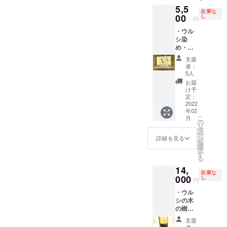
作っ
いカー
部分の
す。ウ
の記入
5,5
寸：径
た、ま
ブが特
刳り
ルシ染
在庫な
をお願
9.5 x 深
00
るい黄
し
徴の
も、
円
めの和
いしま
さ 7.5セ
色い癒
コー
CNC切
紙の糸
す。
・ウル
ンチ
し系の
ヒーメ
削と手
をつけ
また、
シ染
作り
植木
ジャー
仕上げ
てお届
当日参
め・絞
手：奥
鉢。鉢
スプー
で、て
けしま
加はNG
り染
久慈漆
カバー
ンで
まひま
支援
す。 こ
だけど
め 手
生産組
として
す。持
者：
をかけ
のリ
「縄文
ぬぐい
合 素
も。
5人
ち手の
て丁寧
ターン
うるし
＆ハン
材 ：
（鉢の
丸み
お届
に作っ
品のご
パー
カチ
ウルシ
み。植
け予
も、ス
ていま
支援金
ク」を
セット
ノキ
定：
物は付
プーン
すの
のうち
応援し
（送料
2022
塗
きませ
部分の
で、大
400円は
たい！
年02
込
装 ：
ん。）
刳り
量生産
「縄文
こ
月
という
み）
蜜蝋仕
の
黄色い
も、
はでき
うるし
リ
方もオ
素
上げ ウ
タ
色を楽
CNC切
ませ
パー
ー
プショ
材
ルシの
ン
しんで
詳細を見る
削と手
ん。無
ク」の
を
ンから
綿100％
木で
選
いただ
仕上げ
塗装な
活動資
択
「漆の
サイ
作っ
す
くため
で、て
ので、
金に活
る
木を植
ズ 手
た、ま
に、ウ
まひま
使うこ
かされ
える
14,
ぬぐ
るい黄
ルシの
をかけ
とで
在庫な
ます。
箸」を
い：
000
色い癒
し
木をさ
て丁寧
円
コー
「縄文
選択す
35×90c
し系の
らにウ
に作っ
ヒーの
うるし
ること
・ウル
m、ハ
植木
ルシ染
ていま
油がな
パー
ができ
シの木
ンカ
鉢。鉢
めをし
すの
じみオ
ク」
ます。
の樹皮
チ：
カバー
て、水
で、大
レンジ
は、ウ
（※）
時計
35×35c
として
滲みを
量生産
支援
色の照
ルシの
「漆の
（文字
m 作
も。
者：