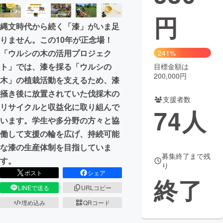
円
まちづくり・地域活性化
縄文時代から続く「漆」がいま足
りません。この10年が正念場！
CAMPFIRE for Social Good
CAMPFIRE Creation
「ウルシの木の活用プロジェク
241%
CAMPFIREふるさと納税
machi-ya
コミュニティ
ト」では、漆を採る「ウルシの
目標金額は
200,000円
木」の植栽活動を支えるため、漆
掻き後に放置されていた伐採木の
支援者数
リサイクルと収益化に取り組んで
74
人
います。学生や多分野の方々と協
働して支援の輪を広げ、持続可能
な漆の生産体制を目指していま
募集終了まで残
す。
り
ポスト
シェア
終了
LINEで送る
URLコピー
埋め込み
QRコード