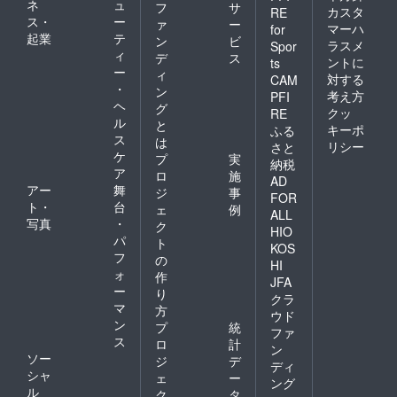
ネ
ュ
フ
サ
クスは
願いし
カスタ
RE
ス・
ー
年輪の
ァ
ー
ます」
マーハ
for
形に合
起業
テ
という
ン
ビ
ラスメ
Spor
わせて
感謝を
ィ
デ
ス
ントに
ts
配置
込めて
ー
ィ
対する
し、レ
CAM
最初の
・
ン
トロな
ひと搔
考え方
PFI
ヘ
イメー
グ
きを小
クッ
RE
ジのあ
ル
さく入
と
キーポ
ふる
る数
れま
ス
は
リシー
さと
字・大
す。そ
ケ
プ
実
納税
字（お
のひと
ア
ロ
施
おじ）
搔きが
AD
アー
舞
ジ
事
を刻印
一番下
FOR
ト・
台
しまし
にある
ェ
例
ALL
た。 全
短い傷
写真
・
ク
HIO
ての支
です。
パ
ト
KOS
援者様
漆とい
フ
の
に以下
HI
えば漆
ォ
作
もお送
器をイ
JFA
ー
りしま
り
メージ
クラ
す。 ・
マ
されま
方
ウド
お礼の
すが、
ン
プ
統
ファ
メール
原料と
ス
ロ
計
・進捗
ン
なる樹
ソー
ジ
デ
報告
液やウ
ディ
シャ
メール
ェ
ー
ルシの
ング
（2021
ル
木のこ
ク
タ