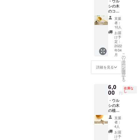
うほど
・ウル
高さ2.6
ルシの
りしま
日
くださ
度） ・
愛着が
シの木
センチ
木の特
す。 ・
（月）
い。 全
2022年
湧いて
のコー
容
製であ
お礼の
いず
ての支
2月開催
くるこ
ヒーメ
量：
る軽さ
メール
れかに
支援
援者様
オンラ
と間違
ジャー
コー
と優し
・進捗
者：
参加。
に以下
イン交
いな
スプー
ヒー粉
い黄色
10人
報告
現地
もお送
流会ご
し！ぜ
ン （送
すりき
を活か
メール
お届
集合・
りしま
招待
ひ楽し
料込
り1杯
したナ
け予
（2021
現地解
す。 ・
（希望
んで製
み）
約10ｇ
定：
チュラ
年12月
散。詳
お礼の
者の
作して
サイズ
2022
素
ルな
～2022
細の会
メール
み）
くださ
年04
（手仕
材 ：
オーナ
年4月）
場住所
・進捗
こ
月
い。 全
事のた
天然木
の
メン
・2022
は支援
報告
リ
ての支
め凡そ
（ウル
タ
ト。ク
年2月開
者の方
メール
ー
援者様
で
シノ
ン
リスマ
詳細を見る
催予定
にご連
（2021
を
に以下
す）
キ）・
選
スツ
オンラ
絡しま
年12月
択
もお送
外
無塗装
す
リーに
イン交
す。会
～2022
る
りしま
寸：幅
製
はもち
流会ご
場まで
年4月
す。 ・
6,0
4.7 長
作 ：
ろん、
招待
の交通
在庫な
月2回程
お礼の
さ
00
川崎宏
し
ふだん
円
費は各
度） ・
メール
12.3
（工芸
から
自でご
2022年
・進捗
・ウル
高さ2.6
作家、
テーブ
負担く
2月オン
報告
シの木
センチ
「縄文
ルなど
ださ
ライン
メール
の植木
容
うるし
に飾る
い。
交流会
（2021
鉢（S）
量：
パー
だけで
支援
なお天
ご招
年12月
（送料
コー
ク」メ
もかわ
者：
候やウ
待
～2022
込み）
ヒー粉
ン
4人
いいの
ルシの
（ご希
年4月
サイ
すりき
バー）
です
お届
生育具
望者の
月2回程
ズ（手
り1杯
このプ
け予
が… な
合等々
み）