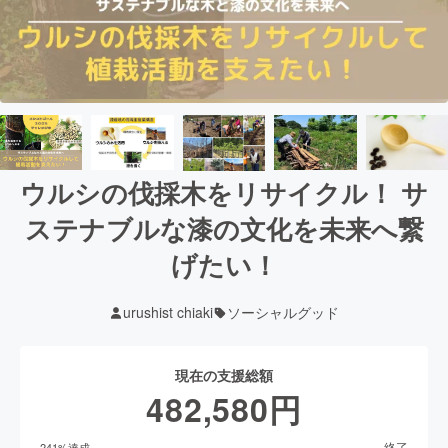
ウルシの伐採木をリサイクル！ サ
ステナブルな漆の文化を未来へ繋
げたい！
urushist chiaki
ソーシャルグッド
現在の支援総額
482,580
円
終了
241
%達成