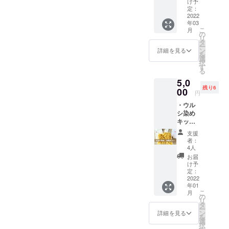
#240、
ダク
け予
「縄文
素
#800）
定：
ト。ウ
うるし
材 ：
2022
荒木
ルシの
パーク
年03
綿100％
地のサ
木の柔
（埼玉
こ
月
サ
イズ
の
らかさ
県蓮田
リ
イズ：
（手仕
タ
を活か
市
ー
文庫本
事のた
ン
した、
詳細を見る
内）」
を
サイ
め凡そ
選
持ち手
の植栽
択
ズ 広
です）
す
の優し
活動＆
る
げた状
外
いカー
天ぷら
5,0
態で
寸：幅
ブが特
会にご
残り6
15.5 ×
00
4.7 長
徴の
参加い
円
31cm（
さ
コー
ただけ
・ウル
手仕事
13.4
ヒーメ
ない方
シ染め
のため
高さ2.6
ジャー
には、
キット
多少の
センチ
スプー
「漆の
（送料
個体差
容
ンで
木を植
支援
込み）
があり
量：
す。持
者：
える
内容
ま
コー
4人
ち手の
箸」を
物：ウ
す。）
ヒー粉
丸み
お届
お送り
ルシの
製
すりき
け予
も、ス
しま
木の
作 ：
定：
り1杯
プーン
す。オ
チップ
2022
北野 留
約10ｇ
部分の
プショ
年01
（約30
美（縄
スプー
刳り
ンより
こ
月
ｇ）、
文うる
の
ンの外
も、
いずれ
リ
不織
しパー
タ
側と持
CNC切
かをお
ー
布、手
クのメ
ン
ち手部
詳細を見る
削と手
選びく
を
ぬぐい
ン
選
分を未
仕上げ
ださ
択
白生地2
バー、