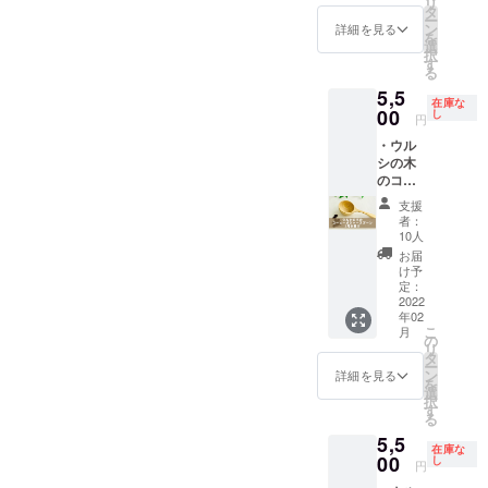
どで購
リ
メール
各サイ
しま
タ
山菜や
方の動
（ミョ
入でき
ー
（2021
ズ（手
す。 ウ
ン
野草も
詳細を見る
画も用
ウバン
間ま
を
年12月
仕事の
ルシの
選
自生し
意しま
媒染）
す。仕
択
～2022
ため凡
木を育
す
ている
したの
とカー
上げや
る
年4月
そで
て増や
ので楽
でこち
キ色
細かい
月2回程
5,5
す）
してい
しいで
らもご
（鉄媒
在庫な
形状出
度） ・
最大
00
く活動
し
す。 な
活用く
円
染）の
しに使
2022年
径：10
にぜひ
お、ご
ださ
いずれ
うサン
2月オン
・ウル
セン
ご参加
支援金
い。な
かをお
ドペー
ライン
シの木
チ 厚
くださ
のうち
お、豆
選びく
パーは3
ミー
のコー
さ：5ミ
い。芽
1000円
乳
ださ
種類同
ティン
ヒーメ
リ こ
が出て
は「縄
（綿・
支援
い。 全
封しま
グご招
ジャー
のプロ
大きく
文うる
者：
麻生地
ての支
す。刃
待
スプー
ジェク
なっ
10人
しパー
用）、
援者様
物を使
（ご希
ン （送
トで誕
て、植
ク」の
お届
ゴム手
に以下
うとき
望者の
料込
生した
え替え
け予
作業用
袋、
もお送
は手袋
み）
み）
プロダ
定：
るとこ
井戸掘
鍋、ボ
りしま
や軍手
サイズ
2022
クト。
ろが無
削費用
ウル
す。 ・
をお使
年02
（手仕
漆の研
い場合
に活用
は、ご
お礼の
こ
いくだ
月
事のた
究をし
の
は、産
させて
自身で
メール
リ
さい。
め凡そ
ている
タ
地に植
いただ
ご用意
・進捗
ー
自分で
で
埼玉の
ン
樹をし
詳細を見る
きま
をお願
報告
を
作った
す）
高校生
選
ましょ
す。
いしま
メール
択
コー
外
がデザ
す
う。 全
開催予
す。詳
（2021
る
ヒーメ
寸：幅
インし
ての支
定日：4
しくは
年12月
ジャー
5,5
4.7 長
てくれ
援者様
月23日
リーフ
在庫な
～2022
スプー
さ
00
まし
し
に以下
（土）
円
レット
年4月
ンは使
12.3
た！ ウ
もお送
4月25
をご覧
月2回程