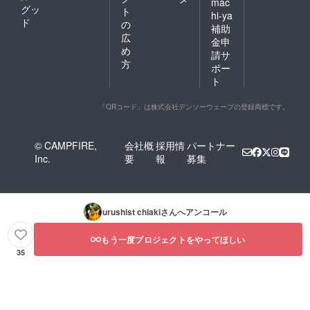
mac
年12月
とはあ
グッ
ト
hi-ya
～2022
まり知
ド
の
補助
年4月
られて
広
月2回程
いませ
金申
め
度） ・
ん。ウ
請サ
2022年
ルシの
方
ポー
2月開催
木を
ト
予定 オ
知って
ンライ
もらい
ン交流
たいと
「QRコード」は株式会社デンソーウェーブの登録商標です。
会ご招
考え、
待（ご
搔き傷
希望者
のある
© CAMPFIRE,
会社概
採用情
パートナー
のみ）
樹皮を
Inc.
要
報
募集
用いた
置き時
計を制
作しま
した。
urushist chiaki
さんへアンコール
文字盤
はウル
もう一度プロジェクトをやってほしい
シの木
の特徴
35
である
黄色い
材色を
見せ、
イン