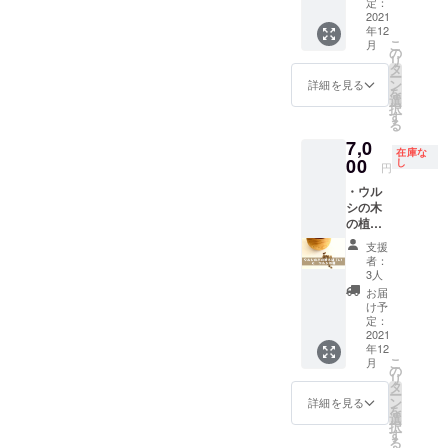
度） ・
仕事の
約10ｇ
定：
ロジェ
んと！
の状況
2022年
ため凡
2021
製
クトで
ブラッ
によ
年12
2月オン
そで
作 ：
試行錯
クライ
り、日
こ
月
ライン
す）
川崎宏
の
誤して
トで光
程や内
リ
ミー
外
（工芸
タ
誕生し
るんで
容が変
ー
ティン
寸 ：
作家、
ン
たプロ
詳細を見る
す。こ
更にな
を
グご招
径10.5
「縄文
選
ダク
の楽し
る可能
択
待
x 高さ
うるし
す
ト。ウ
い特徴
性があ
る
（ご希
7.8 セン
パー
ルシの
を発見
りま
7,0
望者の
チ 内
ク」メ
木の柔
したの
在庫な
す。ど
み）
寸：径
00
ン
し
らかさ
はプロ
円
うして
7.0 x 深
バー）
を活か
ジェク
も中止
・ウル
さ 6.2セ
このプ
した、
トメン
せざる
シの木
ンチ
ロジェ
持ち手
バーの
を得な
の植木
作り
クトで
の優し
川崎宏
い状況
鉢（L）
手：奥
試行錯
いカー
さん。
支援
になっ
（送料
久慈漆
誤して
ブが特
者：
繊細な
た場合
込み）
生産組
誕生し
3人
徴の
デザイ
は「漆
サイ
合 素
たプロ
コー
お届
ンの
の木を
ズ（手
材 ：
ダク
け予
ヒーメ
レー
植える
仕事の
ウルシ
定：
ト。ウ
ジャー
ザー
箸
ため凡
2021
ノキ
ルシの
スプー
カット
（※）」
年12
そで
塗
木の柔
ンで
は、福
こ
をお送
月
す）
装 ：
の
らかさ
す。持
祉作業
リ
りしま
外寸：
蜜蝋仕
タ
を活か
ち手の
施設が
ー
す。念
径12.5
上げ ウ
ン
した、
詳細を見る
丸み
担当し
を
のた
x 高さ
ルシの
選
持ち手
も、ス
てくれ
択
め、ご
9.5 セン
木で
す
の優し
プーン
ていま
る
配送先
チ 内