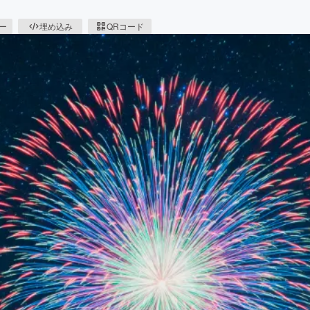
ピー
埋め込み
QRコード