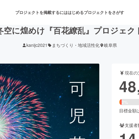
プロジェクトを掲載するには
はじめる
プロジェクトをさがす
冬空に煌めけ『百花繚乱』プロジェク
kanijc2021
まちづくり・地域活性化
岐阜県
注目のリターン
注目の新着プロジェクト
募集終了が近いプロジェクト
も
現在の
音楽
舞台・パフォーマンス
48
ゲーム・サービス開発
フード・飲食店
2%
書籍・雑誌出版
アニメ・漫画
目標金額は2
支援者
チャレンジ
ビューティー・ヘルスケ
14