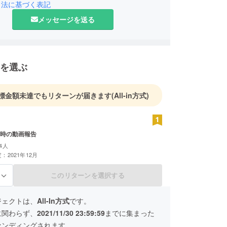
引法に基づく表記
メッセージを送る
を選ぶ
標金額未達でもリターンが届きます
(All-in方式)
時の動画報告
4人
：2021年12月
このリターンを選択する
る
ジェクトは、
All-In方式
です。
に関わらず、
2021/11/30 23:59:59
までに集まった
ァンディングされます。