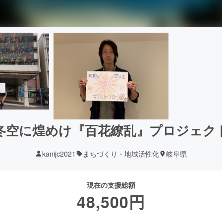
冬空に煌めけ『百花繚乱』プロジェク
kanijc2021
まちづくり・地域活性化
岐阜県
現在の支援総額
48,500
円