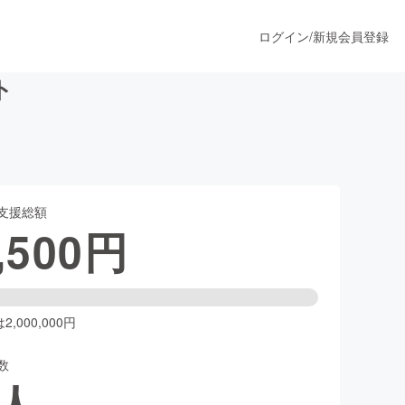
ログイン
/
新規会員登録
ト
うすぐ公開されます
支援総額
プロダクト
,500
円
ファッション
スポーツ
,000,000円
数
ア
ソーシャルグッド
人