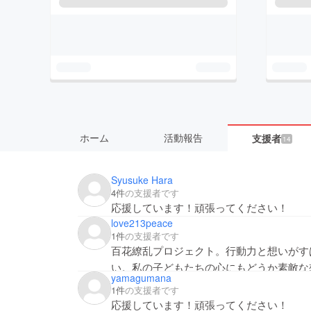
ホーム
活動報告
支援者
14
Syusuke Hara
4件
の支援者です
応援しています！頑張ってください！
love213peace
1件
の支援者です
百花繚乱プロジェクト。行動力と想いがす
い。私の子どもたちの心にもどうか素敵な
yamagumana
1件
の支援者です
応援しています！頑張ってください！