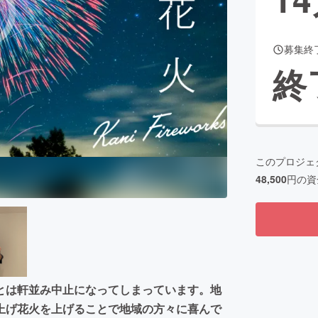
募集終
CAMPFIRE for Social Good
CAMPFIRE Creation
終
CAMPFIREふるさと納税
machi-ya
コミュニティ
このプロジェ
48,500
円の資
とは軒並み中止になってしまっています。地
上げ花火を上げることで地域の方々に喜んで