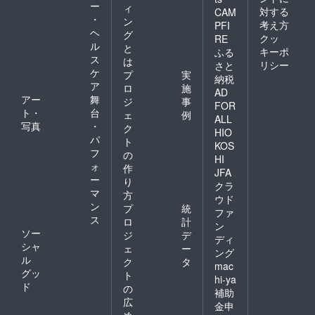
ー
ィ
対する
CAM
・
ン
考え方
PFI
ヘ
グ
クッ
RE
ル
と
キーポ
ふる
ス
は
リシー
さと
ケ
プ
実
納税
ア
ロ
施
AD
アー
舞
ジ
事
FOR
ト・
台
ェ
例
ALL
写真
・
ク
HIO
パ
ト
KOS
フ
の
HI
ォ
作
JFA
ー
り
クラ
マ
方
ウド
ン
プ
統
ファ
ス
ロ
計
ン
ソー
ジ
デ
ディ
シャ
ェ
ー
ング
ル
ク
タ
mac
グッ
ト
hi-ya
ド
の
補助
広
金申
め