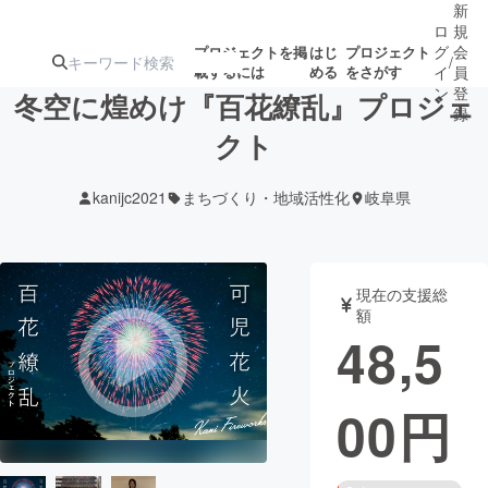
新
ロ
規
グ
会
プロジェクトを掲
はじ
プロジェクト
/
載するには
める
をさがす
イ
員
ン
登
冬空に煌めけ『百花繚乱』プロジェ
録
クト
人気のプロ
注目のリ
注目の新着プロ
募集終了が近いプ
もうすぐ公開
kanijc2021
まちづくり・地域活性化
岐阜県
ジェクト
ターン
ジェクト
ロジェクト
されます
アート・写真
音楽
現在の支援総
額
48,5
テクノロジー・ガジェット
ゲーム・サ
00
円
映像・映画
書籍・雑誌
ビジネス・起業
チャレンジ