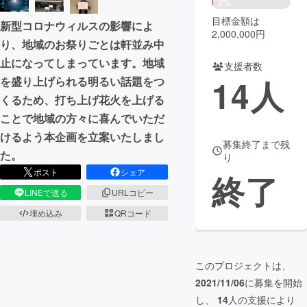
2%
目標金額は
新型コロナウィルスの影響によ
まちづくり・地域活性化
2,000,000円
り、地域のお祭りごとは軒並み中
止になってしまっています。地域
支援者数
CAMPFIRE for Social Good
CAMPFIRE Creation
14
人
を盛り上げられる明るい話題をつ
CAMPFIREふるさと納税
machi-ya
コミュニティ
くるため、打ち上げ花火を上げる
ことで地域の方々に喜んでいただ
けるよう本企画を立案いたしまし
募集終了まで残
た。
り
ポスト
シェア
終了
LINEで送る
URLコピー
埋め込み
QRコード
このプロジェクトは、
2021/11/06
に募集を開始
し、
14
人の支援により