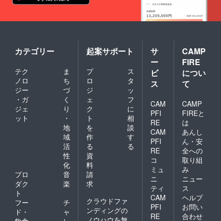
カテゴリー
起案サポート
サ
CAMP
ー
FIRE
テク
ま
プ
ス
ビ
につい
ノロ
ち
ロ
タ
ス
て
ジー
づ
ジ
ッ
・ガ
く
ェ
フ
CAM
CAMP
ジェ
り
ク
に
PFI
FIREと
ット
・
ト
相
RE
は
地
を
談
CAM
あんし
域
作
す
PFI
ん・安
活
る
る
RE
全への
性
資
コ
取り組
化
料
ミュ
み
プロ
音
請
ニ
ニュー
ダク
楽
求
ティ
ス
ト
CAM
ヘルプ
クラウドファ
フー
チ
PFI
お問い
ンディングの
ド・
ャ
RE
合わせ
ノウハウを無
飲食
レ