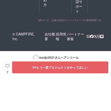
請サ
方
ポー
ト
「QRコード」は株式会社デンソーウェーブの登録商標です。
© CAMPFIRE,
会社概
採用情
パートナー
Inc.
要
報
募集
kanijc2021
さんへアンコール
もう一度プロジェクトをやってほしい
7