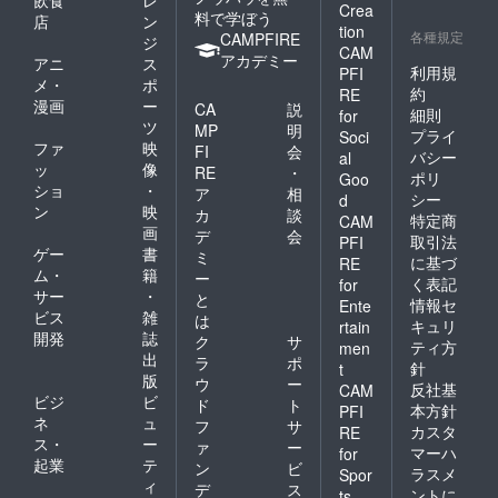
Crea
料で学ぼう
店
ン
tion
各種規定
CAMPFIRE
ジ
CAM
アカデミー
アニ
ス
利用規
PFI
メ・
ポ
約
RE
漫画
ー
CA
説
細則
for
ツ
MP
明
プライ
Soci
ファ
映
FI
会
バシー
al
ッ
像
RE
・
ポリ
Goo
ショ
・
ア
相
シー
d
ン
映
カ
談
特定商
CAM
画
デ
会
取引法
PFI
ゲー
書
ミ
に基づ
RE
ム・
籍
ー
く表記
for
サー
・
と
情報セ
Ente
ビス
雑
は
キュリ
rtain
開発
誌
ク
サ
ティ方
men
出
ラ
ポ
針
t
版
ウ
ー
反社基
CAM
ビジ
ビ
ド
ト
本方針
PFI
ネ
ュ
フ
サ
カスタ
RE
ス・
ー
ァ
ー
マーハ
for
起業
テ
ン
ビ
ラスメ
Spor
ィ
デ
ス
ントに
ts