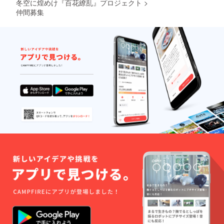
冬空に煌めけ『百花繚乱』プロジェクト
>
仲間募集