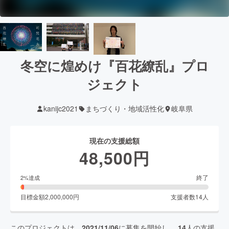
冬空に煌めけ『百花繚乱』プロ
ジェクト
kanijc2021
まちづくり・地域活性化
岐阜県
現在の支援総額
48,500
円
終了
2
%達成
目標金額
2,000,000
円
支援者数
14
人
このプロジェクトは、
2021/11/06
に募集を開始し、
14
人の支援