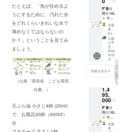
0
をお書
使うこ
を始め
円
用) すぐ
心を向
海をま
たとえば、「魚が住めるよ
きくだ
とで、
ましょ
にはじ
けるこ
◤量り
もる洗
さい。
お風呂
う！
めるス
とで、
売り18L
うにするために、汚れた水
剤 ボッ
①お店
から
ター
環境意
＋ サン
クス5L
の名
キッチ
をどれくらいきれいな水で
ター
識が向
プル配
無香
前： ②
ン、家
支援
キット
上し
布用18L
料
お店の
のさま
者：
薄めなくてはならないの
一式 付
SDGsを
提供
(¥22,00
住所：
6人
ざまな
き 販売
推進し
★10店
0) 海を
③運営
お掃除
お届
か？」ということを見てみ
店ス
ていく
舗導入
まもる
者の名
け予
に使う
タッフ
きっか
プラン
洗剤
定：
前： ④
ましょう。
ことが
向けの
けが生
◢ ※こ
2022
ボック
お店の
できま
年03
オンラ
まれま
のエン
ス5L 微
URL：
す。 お
こ
月
インセ
す。 特
トリー
香ラベ
の
⑤運営
友達と
リ
ミナー
に、職
は、量
ン
タ
形態：
一緒に
ー
を個別
場の汚
り売り
ダー
ン
小売店
詳細を見る
買っ
を
に実施
れを家
をする
(¥24,20
選
／ク
て、無
択
(zoom)
に持ち
お店の
0) 海を
す
（出典「環境省 こども環境
リーニ
くなっ
る
（正し
帰って
方のみ
まもる
ング店
たら量
1,4
いお洗
いる業
です。
白書」）
洗剤
／カ
り売り
濯や海
種のみ
【CAM
95,
ボック
フェ／
を始め
をまも
なさ
PFIRE
ス18L
000
会員向
ましょ
円
る洗剤
ん。 仕
特別価
無香
けサー
う！
天ぷら油 小さじ4杯 (20ml)
の魅力
事の汚
格
◤量り
料
ビス／
や使い
れを家
54%OF
売り18L
(¥59,40
で、お風呂20杯（6000ℓ）
その他
方等）
庭に押
F】
＋ サン
0) 海を
（） ⑥
量り売
しつけ
（総額
プル配
分
まもる
このク
支援
り完全
ていま
1,298,0
布用18L
洗剤
ラファ
者：
マヨネーズ 大さじ1杯
ガイド
せん
00円＋
提供
ボック
0人