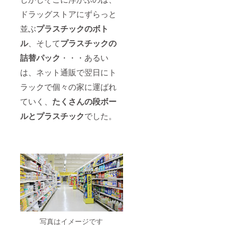
ドラッグストアにずらっと
並ぶ
プラスチックのボト
ル
、そして
プラスチックの
詰替パック
・・・あるい
は、ネット通販で翌日にト
ラックで個々の家に運ばれ
ていく、
たくさんの段ボー
ルとプラスチック
でした。
写真はイメージです