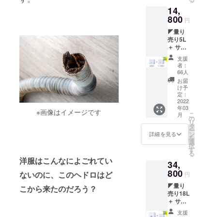
（総額
微香
ボトル
14,
13,750
（ラベ
1本
円/微香
800
ン
＋ 希
円
での試
ダー）
釈用の
◤量り
算）
：2310
空スプ
売り5L
【販売
円 希釈
レーボ
＋ サン
予定価
用の空
トル1本
プル配
格】 海
スプ
海をま
支援
布用
をまも
レーボ
もる量
者：
5L◢ ※
る洗剤
トル：
66人
り売り
このエ
300ml
440円
店 紹介
お届
ント
ボトル
【内
け予
冊子 付
リー
無香
定：
容】 海
き 洗濯
は、量
2022
料：
をまも
1回分の
年03
り売り
1980円
る洗剤
※画像はイメージです
サンプ
こ
月
をする
海をま
の
300ml
ル洗剤5
リ
お店の
もる洗
タ
ボトル
個 付き
ー
方のみ
剤
ン
3本
詳細を見る
送料無
を
です。
300ml
選
＋ 希
料 軽く
択
【CAM
ボトル
す
釈用の
て片手
る
PFIRE
微香
空スプ
で持ち
洋服はこんなによごれてい
34,
特別価
（ラベ
レーボ
やす
格
800
ン
トル3本
ないのに、このヘドロはど
く、や
円
70%OF
ダー）
海をま
わらか
◤量り
F】
：2310
こから来たのだろう？
もる量
い手触
売り18L
（総額
円 希釈
り売り
りの量
＋ サン
48,400
用の空
店 紹介
り売り
プル配
円+α/微
スプ
冊子 付
に最適
支援
布用