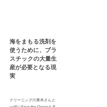
かメー
ました
お店の
は、
ルにて
か？
URL：
メッ
行いま
⑤運営
セージ
す。 備
形態：
やメー
考欄に
小売店
ルにて
必ず以
／ク
行いま
下をお
リーニ
す。 備
書きく
ング店
考欄に
ださ
／カ
必ず以
い。 ①
フェ／
下をお
海をまもる洗剤を
企業
会員向
書きく
名： ②
けサー
ださ
使うために、プラ
企業名
ビス／
い。 ①
の住
その他
お店の
スチックの大量生
所： ③
（） ⑥
名前：
企業名
このク
②お店
の
ラファ
の住
産が必要となる現
URL：
ンをど
所： ③
④担当
ちらで
運営者
実
者のお
お知り
の名
名前：
になり
前： ④
⑤担当
ました
お店の
者の
か？
URL：
メール
⑤運営
アドレ
形態：
ス：
小売店
クリーニングの東本さんと
／ク
一緒にSave the Oceanを共
リーニ