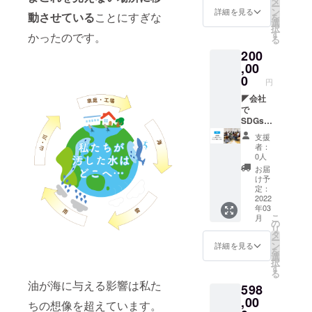
タ
付き 次
持ちや
用意し
ざまな
ー
は、量
(販売用
ン
回発注
詳細を見る
すく、
ていま
動させている
ことにすぎな
お掃除
を
り売り
とサン
選
時サン
やわら
す。 ボ
に使う
択
をする
プル配
す
プル洗
かい手
かったのです。
トルの
ことが
る
お店の
布用) す
剤提供
触りの
洗剤を
できま
200
方のみ
ぐには
送料無
量り売
希釈し
す。 お
です。
,00
じめる
料 【販
りに最
てスプ
友達と
【CAM
スター
0
売予定
適な半
レーで
円
一緒に
PFIRE
ター
価格】
透明ボ
使うこ
買っ
特別価
◤会社
キッ
海をま
トルを
とで、
て、無
格
で
ト 一
もる洗
使用し
お風呂
くなっ
54%OF
SDGs！
式 付き
剤 ボッ
ていま
から
たら量
F】
社員
量り売
クス5L
す。 無
キッチ
支援
り売り
（総額
シェア
り完全
無香
香料と
者：
ン、家
を始め
129,800
＆福利
ガイド
料
0人
微香
のさま
ましょ
円＋α/
厚生プ
ブック
(¥22,00
（ラベ
お届
ざまな
う！
微香で
ラン◢
付き 販
0) 海を
け予
ン
お掃除
の試
SDGsを
売用
定：
まもる
ダー）
に使う
算）
推進し
2022
POPサ
洗剤
の二種
ことが
年03
【内
たい企
ンプル
ボック
類をご
できま
こ
月
容】 海
業にお
付き 次
の
ス5L 微
用意し
す。 お
リ
をまも
いて、
回発注
タ
香ラベ
ていま
友達と
ー
る洗剤
従業員
時サン
ン
ン
詳細を見る
す。 ボ
一緒に
を
ボック
のみな
プル洗
選
ダー
トルの
買っ
択
ス18L x
さんが
剤提供
す
(¥24,20
洗剤を
て、無
る
2個 (販
洗濯の
送料無
0) 備考
希釈し
くなっ
油が海に与える影響は私た
598
売用と
汚水か
料 【販
欄に必
てスプ
たら量
サンプ
ら環境
,00
売予定
ず以下
レーで
ちの想像を超えています。
り売り
ル配布
への関
価格】