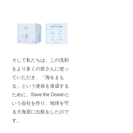
その他
知県か
名前：
限:プロ
海をま
（） ⑥
らの移
②お店
ジェク
もる洗
このク
動とな
の住
ト終了
剤 ボッ
ラファ
り、交
所： ③
から1年
クス18L
ンをど
通費、
運営者
以内) 日
無香
ちらで
宿泊費
の名
程調整
料
お知り
は別途
前： ④
等連絡
(¥59,40
になり
いただ
お店の
は、
0) 海を
ました
きま
URL：
メッ
まもる
か？
す。オ
⑤運営
セージ
洗剤
ンライ
形態：
やメー
ボック
ンでの
小売店
ルにて
ス18L
そして私たちは、この洗剤
実施も
／ク
行いま
微香ラ
可能で
リーニ
す。 備
ベン
をより多くの皆さんに使っ
す。 実
ング店
考欄に
ダー
施期限
／カ
必ず以
(¥64,90
ていただき、「海をまも
はプロ
フェ／
下をお
0) 販売
ジェク
会員向
書きく
店向け
る」という使命を達成する
ト終了
けサー
ださ
の導入
ために、Save the Oceanと
後１年
ビス／
い。 ①
支援を
以内と
その他
お店の
実施(期
いう会社を作り、地球を守
なりま
（） ⑥
名前：
限:プロ
す。 日
このク
②お店
ジェク
る大海原に出航をしたので
程調整
ラファ
の住
ト終了
等連絡
ンをど
所： ③
から1年
す。
は、
ちらで
運営者
以内) 日
メッ
お知り
の名
程調整
セージ
になり
前： ④
等連絡