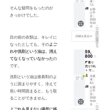
香での
レーボ
き 1回
者：
な半透
5L◢ ※
試算）
トル：
7人
分のサ
明ボト
そんな疑問をもったのが
このエ
【内
440円
ンプル
お届
ルを使
ント
容】 海
【内
け予
洗剤5個
用して
きっかけでした。
リー
をまも
定：
容】 海
付き 送
いま
は、量
2022
る洗
をまも
料無料
す。 無
年03
り売り
剤
る洗剤
軽くて
香料と
こ
月
をする
ボック
の
300ml
片手で
微香
リ
お店の
ス5L x
タ
ボトル
持ちや
（ラベ
ー
方のみ
2 (販売
ン
5本
詳細を見る
目の前の衣類は、キレイに
すく、
ン
を
です。
用とサ
選
＋ 希
やわら
ダー）
択
【CAM
ンプル
なったとしても、その
よご
す
釈用の
かい手
の二種
る
PFIRE
配布用)
空スプ
触りの
類をご
59,
れや洗剤という油は、消え
特別価
すぐに
レーボ
量り売
用意し
格
800
始めら
トル5本
りに最
円
ていま
てなくなっていなかった
の
58%OF
れるス
海をま
適な半
す。 ボ
◤量り
F】
ター
もる量
透明ボ
トルの
です。
売り18L
（総額
ター
り売り
トルを
洗剤を
＋ サン
83,600
キット
店 紹介
使用し
希釈し
プル配
円+α/微
一式 付
冊子 付
ていま
支援
洗剤という油は接着剤のよ
てスプ
布用18L
香での
き 量り
き 1回
者：
す。 無
レーで
提供&オ
試算）
売り完
8人
うに固まりやすく、冷えて
分のサ
香料と
使うこ
ンライ
【内
全ガイ
ンプル
お届
微香
とで、
ンセミ
容】 海
長い時間固まると、もう取
ドブッ
け予
洗剤5個
（ラベ
お風呂
ナープ
をまも
定：
ク 付き
付き 送
ン
から
ることができません。
ラン◢
2022
る洗剤
販売用
料無料
ダー）
キッチ
年03
※このエ
ボック
POPサ
軽くて
の二種
ン、家
こ
月
ント
ス
の
ンプル
片手で
類をご
のさま
リ
よごれを見えない場所に移
リー
18L+5L