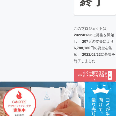
終了
このプロジェクトは、
2022/01/26
に募集を開始
し、
207
人の支援により
6,788,180
円の資金を集
め、
2022/02/22
に募集を
終了しました
もう一度プロジェ
1
クトをやってほし
4
い