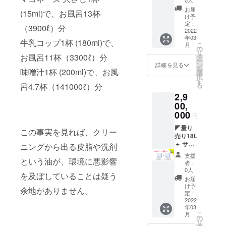
ンをど
ブック
か？ 洗
α/微香
★25店
ス18L
ちらで
お届
(15ml)で、お風呂13杯
付き 販
濯機が
での試
舗導入
微香ラ
お知り
け予
売用
汚れた
算）
プラン
ベン
定：
になり
（3900ℓ）分
POPサ
り、汚
【内
◢ ※こ
2022
ダー
ました
年03
ンプル
水が生
容】 海
のエン
(¥64,90
か？
牛乳コップ1杯 (180ml)で、
こ
月
付き 次
まれる
をまも
トリー
0) 備考
の
リ
回発注
原因
る洗剤
は、量
お風呂11杯（3300ℓ）分
欄に必
タ
ー
時サン
を、企
ボック
り売り
ず以下
ン
詳細を見る
を
味噌汁1杯 (200ml)で、お風
プル洗
業がつ
ス18L x
をする
をお書
選
択
剤提供
くって
20個 (販
お店の
きくだ
す
る
呂4.7杯（141000ℓ）分
送料無
いませ
売用と
方のみ
さい。
2,9
料 【販
んか？
サンプ
です。
①お店
売予定
この機
ル配布
【CAM
00,
の名
価格】
会にス
用) すぐ
PFIRE
前： ②
000
円
海をま
タッフ
にはじ
特別価
お店の
もる洗
の家庭
めるス
格
◤量り
住所：
この事実を見れば、クリー
剤 ボッ
を、洗
ター
54%OF
売り18L
③運営
クス18L
剤で応
ター
F】
＋ サン
者の名
ニングから出る皮脂や洗剤
無香
援し
キット
（総額
プル配
前： ④
支援
という油が、環境に悪影響
料
て、企
一式 付
3,245,0
布用18L
お店の
者：
(¥59,40
業の
き 販売
00円＋
提供
URL：
0人
を及ぼしていることは疑う
0) 海を
SDGsを
店ス
α/微香
★50店
⑤運営
お届
まもる
推進し
タッフ
での試
舗導入
形態：
け予
余地がありません。
洗剤
ましょ
向けの
算）
プラン
小売店
定：
ボック
う。
導入支
【内
◢ ※こ
2022
／ク
年03
ス18L
（私た
援 量り
容】 海
のエン
リーニ
こ
月
微香ラ
ちが普
売り完
をまも
トリー
ング店
の
リ
ベン
段行っ
全ガイ
る洗剤
は、量
／カ