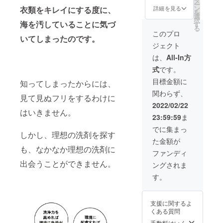
タ
ー
ダー
ている
ドブッ
ボック
り売り
フェ／
ン
衣類をキレイにする度に、
詳細を見る
を
(¥64,90
洗うと
ク 付き
ス18L x
をする
会員向
選
択
0) 販売
いうこ
販売用
50個 (販
お店の
海を汚していることに気づ
けサー
す
る
店ス
とで、
POPサ
売用と
方のみ
ビス／
このプロ
いてしまったのです。
タッフ
知らな
ンプル
サンプ
です。
その他
ジェクト
向けの
いうち
付き 次
ル配布
【CAM
（） ⑥
オンラ
に環境
回発注
用) すぐ
PFIRE
このク
は、
All-In方
インセ
へ負荷
時サン
にはじ
特別価
ラファ
式
です。
ミナー
をかけ
プル洗
めるス
格
ンをど
を個別
ている
剤提供
ター
56%OF
ちらで
目標金額に
知ってしまったからには、
に実施
こと
送料無
ター
F】
お知り
関わらず、
（所要
を、実
料 【販
キット
（総額
になり
見て見ぬフリをするわけに
時間2時
験等を
売予定
一式 付
6,490,0
ました
2022/02/22
間程
交え
価格】
き 販売
00円＋
はいきません。
か？
23:59:59
ま
度） (期
て、ク
海をま
店ス
α/微香
限:プロ
リーニ
もる洗
タッフ
での試
でに集まっ
しかし、理想の洗剤を探す
ジェク
ング店
剤 ボッ
向けの
算）
た金額が
ト終了
を営む
クス18L
導入支
【内
も、なかなか理想の洗剤に
から1年
中で体
無香
援 量り
容】 海
ファンディ
以内) 日
験して
料
売り完
をまも
出会うことができません。
ングされま
程調整
きたこ
(¥59,40
全ガイ
る洗剤
等連絡
とを伝
0) 海を
ドブッ
ボック
す。
は、
えてい
まもる
ク 付き
ス18L x
メッ
きま
洗剤
販売用
100個
セージ
す）
ボック
POPサ
(販売用
支援に関するよ
やメー
【リ
ス18L
ンプル
とサン
くある質問
ルにて
ターン
微香ラ
付き 次
プル配
行いま
内容】
ベン
回発注
布用) す
手数料はいく