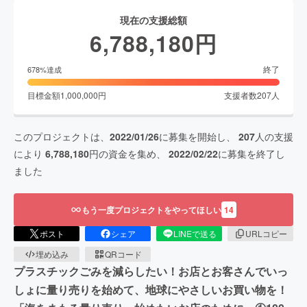
現在の支援総額
6,788,180
円
終了
678
%達成
目標金額
1,000,000
円
支援者数
207
人
このプロジェクトは、
2022/01/26
に募集を開始し、
207
人の支援
により
6,788,180
円の資金を集め、
2022/02/22
に募集を終了し
ました
もう一度プロジェクトをやってほしい
14
ポスト
シェア
LINEで送る
URLコピー
埋め込み
QRコード
プラスチックごみを減らしたい！お店とお客さんでいっ
しょに量り売りを始めて、地球にやさしいお買い物を！