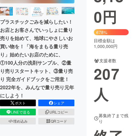
0
円
まちづくり・地域活性化
プラスチックごみを減らしたい！
お店とお客さんでいっしょに量り
CAMPFIRE for Social Good
CAMPFIRE Creation
678%
売りを始めて、地球にやさしいお
CAMPFIREふるさと納税
machi-ya
コミュニティ
目標金額は
買い物を！「海をまもる量り売
1,000,000円
り」始めたいお店のために、
支援者数
①100人分の洗剤サンプル、②量
207
り売りスタートキット、③量り売
り 完全ガイドブックをご用意！
人
2022年を、みんなで量り売り元年
にしよう！
ポスト
シェア
LINEで送る
URLコピー
募集終了まで残
り
埋め込み
QRコード