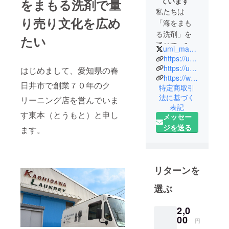
ています
をまもる洗剤で量
私たちは
り売り文化を広め
「海をまも
る洗剤」を
たい
通じて、”洗
umi_mamoru
濯で海を汚
https://umi-mamoru.com
す時代を終
https://umi-mamoru.jp
はじめまして、愛知県の春
https://www.instagram.com/umi_mamoru/
わらせる”を
日井市で創業７０年のク
特定商取引
ミッション
法に基づく
リーニング店を営んでいま
に掲げ、子
表記
どもの未来
す東本（とうもと）と申し
メッセー
をまもり、
ジを送る
ます。
ゴミを生み
出さない社
会の実現に
貢献しま
リターンを
す。
選ぶ
2,0
00
円