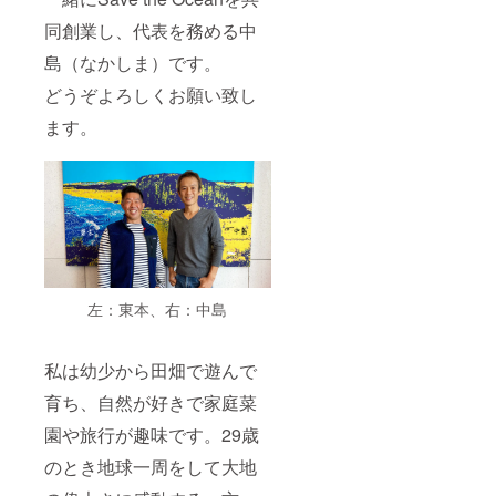
ング店
同創業し、代表を務める中
／カ
フェ／
島（なかしま）です。
会員向
けサー
どうぞよろしくお願い致し
ビス／
その他
ます。
（） ⑥
このク
ラファ
ンをど
ちらで
お知り
になり
ました
か？
左：東本、右：中島
私は幼少から田畑で遊んで
育ち、自然が好きで家庭菜
園や旅行が趣味です。29歳
のとき地球一周をして大地