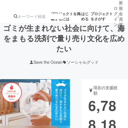
新
ロ
規
グ
会
プロジェクトを掲
はじ
プロジェクト
/
載するには
める
をさがす
イ
員
ン
登
ゴミが生まれない社会に向けて、海
録
をまもる洗剤で量り売り文化を広め
たい
人気のプロ
注目のリ
注目の新着プロ
募集終了が近いプ
もうすぐ公開
ジェクト
ターン
ジェクト
ロジェクト
されます
Save the Ocean
ソーシャルグッド
アート・写真
音楽
現在の支援総
テクノロジー・ガジェット
ゲーム・サ
額
6,78
映像・映画
書籍・雑誌
8,18
ビジネス・起業
チャレンジ