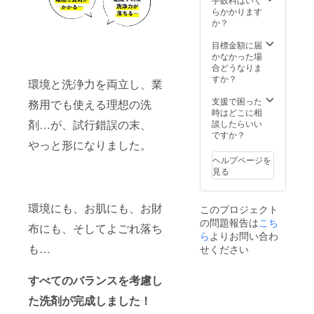
す。 備
・研修
ダー
時サン
ぐには
らかかります
考欄に
１回実
(¥64,90
プル洗
じめる
か？
必ず以
施（３
0) 販売
剤提供
スター
下をお
時間以
店向け
送料無
ター
目標金額に届
書きく
内、２
の導入
料 【販
キット
かなかった場
ださ
０人ま
支援を
売予定
一式 付
合どうなりま
い。 ①
で。テ
実施(期
価格】
き 販売
すか？
環境と洗浄力を両立し、業
お店の
キス
限:プロ
海をま
店ス
名前：
ト・実
ジェク
もる洗
タッフ
支援で困った
務用でも使える理想の洗
②お店
験キッ
ト終了
剤 ボッ
向けの
時はどこに相
の住
ト込
から1年
クス18L
導入支
剤…が、試行錯誤の末、
談したらいい
所： ③
み） ・
以内) 日
無香
援 量り
ですか？
やっと形になりました。
運営者
海をま
程調整
料
売り完
の名
もる洗
等連絡
(¥59,40
全ガイ
ヘルプページを
前： ④
剤 ボッ
は、
0) 海を
ドブッ
見る
お店の
クス
メッ
まもる
ク 付き
URL：
18L（1
セージ
洗剤
販売用
⑤運営
00mlx1
やメー
ボック
POPサ
環境にも、お肌にも、お財
このプロジェクト
形態：
80回
ルにて
ス18L
ンプル
の問題報告は
こち
小売店
分） ・
行いま
微香ラ
付き 次
布にも、そしてよごれ落ち
／ク
２０人
す。 備
ベン
回発注
ら
よりお問い合わ
リーニ
分の空
考欄に
ダー
時サン
も…
せください
ング店
ボトル
必ず以
(¥64,90
プル洗
／カ
・２０
下をお
0) 販売
剤提供
フェ／
人分の
書きく
店向け
送料無
すべてのバランスを考慮し
会員向
空スプ
ださ
の導入
料 【販
た洗剤が完成しました！
けサー
レーボ
い。 ①
支援を
売予定
ビス／
トル 愛
お店の
実施(期
価格】