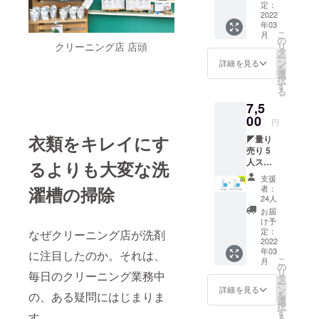
る量り
をまも
定：
売り〜
2022
る洗剤
年03
【CAM
300ml
こ
月
PFIRE
ボトル
の
リ
クリーニング店 店頭
特別価
無香
タ
ー
格
料：
ン
詳細を見る
を
39%オ
1980円
選
択
フ】
海をま
す
る
（総額
もる洗
7,5
8,250
剤
円/微香
00
300ml
円
での試
ボトル
衣類をキレイにす
◤量り
算）
微香
売り 5
【販売
（ラベ
人ス
予定価
るよりも大変な洗
ン
タート
格】 海
ダー）
支援
プラン
をまも
：2310
者：
濯槽の掃除
◢ 〜み
る洗剤
円 希釈
24人
んなで
300ml
用の空
お届
はじめ
ボトル
スプ
け予
る量り
無香
定：
レーボ
なぜクリーニング店が洗剤
売り〜
2022
料：
トル：
年03
【CAM
に注目したのか。それは、
1980円
440円
こ
月
PFIRE
海をま
の
【内
リ
毎日のクリーニング業務中
特別価
もる洗
タ
容】 海
ー
格
剤
ン
をまも
詳細を見る
を
の、ある疑問にはじまりま
45%オ
300ml
選
る洗剤
択
フ】
ボトル
す
300ml
す。
る