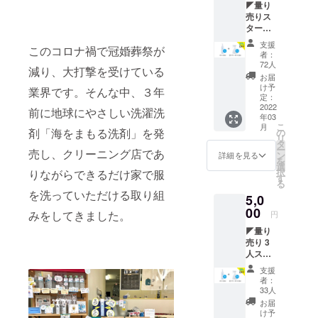
◤量り
売りス
タート
プラン
支援
このコロナ禍で冠婚葬祭が
◢ 海を
者：
まもる
72人
減り、大打撃を受けている
洗剤
お届
300ml
け予
業界です。そんな中、３年
ボトル
定：
+ 希釈
2022
前に地球にやさしい洗濯洗
年03
用の空
こ
月
スプ
剤「海をまもる洗剤」を発
の
リ
レーボ
タ
ー
売し、クリーニング店であ
トル
ン
詳細を見る
を
【CAM
選
択
りながらできるだけ家で服
PFIRE
す
る
特別価
を洗っていただける取り組
5,0
格
27%OF
00
みをしてきました。
円
F】
◤量り
（総額
売り 3
2750円/
人ス
微香で
タート
の試
支援
プラン
算）
者：
◢ 〜み
【販売
33人
んなで
予定価
お届
はじめ
格】 海
け予