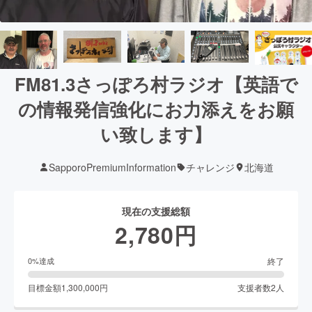
FM81.3さっぽろ村ラジオ【英語で
の情報発信強化にお力添えをお願
い致します】
SapporoPremiumInformation
チャレンジ
北海道
現在の支援総額
2,780
円
終了
0
%達成
目標金額
1,300,000
円
支援者数
2
人