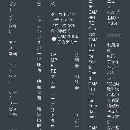
ニ
ニュー
batch
ダク
楽
求
ティ
ス
B
ト
CAM
ヘルプ
wooden
クラウドファ
フー
チ
clip I
PFI
お問い
ンディングの
ド・
ャ
will give
RE
合わせ
ノウハウを無
飲食
レ
you one
Crea
料で学ぼう
We are
店
ン
tion
very
各種規定
CAMPFIRE
ジ
CAM
sorry,
アカデミー
アニ
ス
but
利用規
PFI
メ・
ポ
shippin
約
RE
漫画
ー
g is
CA
説
細則
for
limited
ツ
MP
明
プライ
Soci
to
ファ
映
FI
会
バシー
al
Japan.
ッ
像
RE
・
ポリ
I'll
Goo
ショ
・
ア
相
enjoy
シー
d
ン
映
having
カ
談
特定商
CAM
this. 1
画
デ
会
取引法
PFI
for A's
ゲー
書
ミ
に基づ
RE
pin
ム・
籍
ー
く表記
for
badge,
サー
・
と
1 set
情報セ
Ente
ビス
雑
は
for B's
キュリ
rtain
開発
誌
wooden
ク
サ
ティ方
men
clip (5)
出
ラ
ポ
針
t
(Please
版
ウ
ー
反社基
CAM
be sure