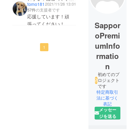
tomo181
2021/11/26 13:01
さい！
57件
の支援者です
応援しています！頑
Sappor
張ってください！
oPremi
umInfo
1
rmatio
n
初めてのプ
ロジェクト
です
特定商取引
法に基づく
表記
メッセー
ジを送る