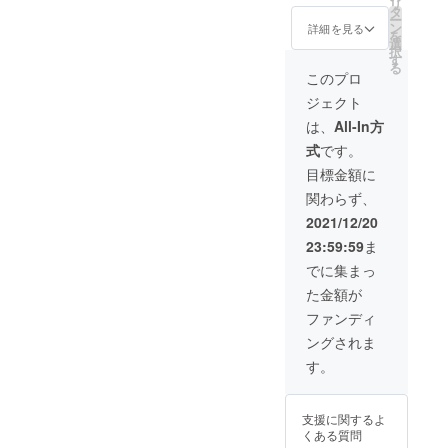
リ
ます
タ
ー
２
ン
詳細を見る
を
さっぽ
選
択
ろ村ラ
す
る
ジオ公
このプロ
式ホー
ジェクト
ムペー
ジにお
は、
All-In方
名前を
式
です。
掲載さ
せてい
目標金額に
ただき
関わらず、
ます
３
2021/12/20
さっぽ
23:59:59
ま
ろ村ラ
ジオ
でに集まっ
キャラ
た金額が
クター
グッズ
ファンディ
A
ングされま
ピン
バッチ
す。
B
木製ク
リップ
支援に関するよ
どれか
くある質問
一つを