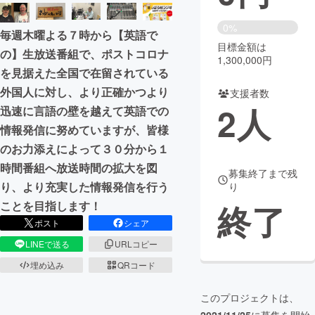
まちづくり・地域活性化
0%
毎週木曜よる７時から【英語で
目標金額は
の】生放送番組で、ポストコロナ
1,300,000円
CAMPFIRE for Social Good
CAMPFIRE Creation
を見据えた全国で在留されている
CAMPFIREふるさと納税
machi-ya
コミュニティ
外国人に対し、より正確かつより
支援者数
2
人
迅速に言語の壁を越えて英語での
情報発信に努めていますが、皆様
のお力添えによって３０分から１
時間番組へ放送時間の拡大を図
募集終了まで残
り、より充実した情報発信を行う
り
終了
ことを目指します！
ポスト
シェア
LINEで送る
URLコピー
埋め込み
QRコード
このプロジェクトは、