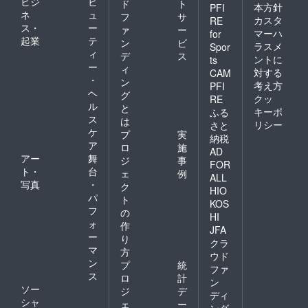
ビジ
ビ
ド
ト
to enter
本方針
PFI
ネ
ュ
フ
サ
the
カスタ
RE
ス・
ー
desired
ァ
ー
マーハ
for
product
起業
テ
ン
ビ
ラスメ
Spor
name in
ィ
デ
ス
ントに
ts
the
ー
ィ
対する
remark
CAM
・
ン
s
考え方
PFI
ヘ
column
グ
クッ
RE
when
ル
と
キーポ
ふる
support
ス
は
リシー
さと
ing)
ケ
プ
実
納税
ア
ロ
施
AD
アー
舞
ジ
事
FOR
ト・
台
ェ
例
ALL
写真
・
ク
HIO
パ
ト
KOS
フ
の
HI
ォ
作
JFA
ー
り
クラ
マ
方
ウド
ン
プ
統
ファ
ス
ロ
計
ン
ソー
ジ
デ
ディ
シャ
ェ
ー
ング