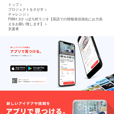
必ず備
トップ
>
考欄に
プロジェクトをさがす
>
ご希望
チャレンジ
>
の商品
名をご
FM81.3さっぽろ村ラジオ【英語での情報発信強化にお力添
記入く
えをお願い致します】
>
ださ
支援者
い） ----
-----------
-----------
-----------
-----------
-----------
-----------
-----------
-----------
-----------
---------
1 We
will
broadc
ast
"thank
you
messa
ge" in
the
progra