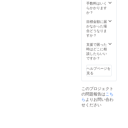
差し上
手数料はいく
げます
らかかります
Aのピン
か？
バッジ
につい
目標金額に届
ては１
かなかった場
個 Bの
合どうなりま
木製ク
すか？
リップ
につい
支援で困った
ては１
時はどこに相
セット
談したらいい
（５
ですか？
個）
なお、
ヘルプページを
大変申
見る
し訳あ
りませ
んが発
このプロジェクト
送は日
の問題報告は
こち
本国内
に限定
ら
よりお問い合わ
させて
せください
いた
だきま
す。
（ご支
援時に