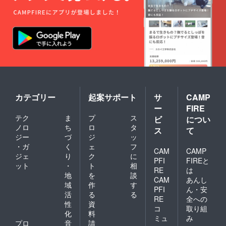
m to
all
those
who
have
support
ed us. 2
Your
name
will be
posted
on the
カテゴリー
起案サポート
サ
CAMP
official
ー
FIRE
website
テク
ま
プ
ス
of
ビ
につい
Sappor
ノロ
ち
ロ
タ
ス
て
o
ジー
づ
ジ
ッ
Village
・ガ
く
ェ
フ
Radio.
CAM
CAMP
ジェ
り
ク
に
3
PFI
FIREと
ット
・
ト
相
Sappor
RE
は
o
地
を
談
CAM
あんし
Village
域
作
す
PFI
ん・安
Radio
活
る
る
Charac
RE
全への
性
資
ter
コ
取り組
化
料
Goods
ミュ
み
A pin
プロ
音
請