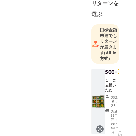
リターンを
選ぶ
目標金額
未達でも
リターン
が届きま
す
(All-in
方式)
500
円
１ ご
支援い
ただい
た方す
支援
べてに
者：
番組内
2人
で
お届
「thank
け予
you
定：
messa
2022
年02
ge」を
こ
月
放送し
の