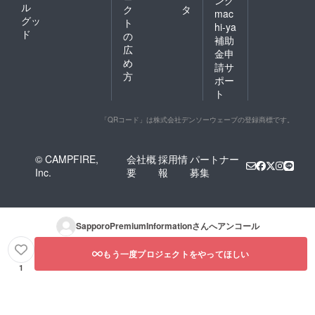
ル
ク
タ
mac
グッ
ト
hi-ya
ド
の
補助
広
金申
め
請サ
方
ポー
ト
「QRコード」は株式会社デンソーウェーブの登録商標です。
© CAMPFIRE,
会社概
採用情
パートナー
Inc.
要
報
募集
SapporoPremiumInformation
さんへアンコール
もう一度プロジェクトをやってほしい
1