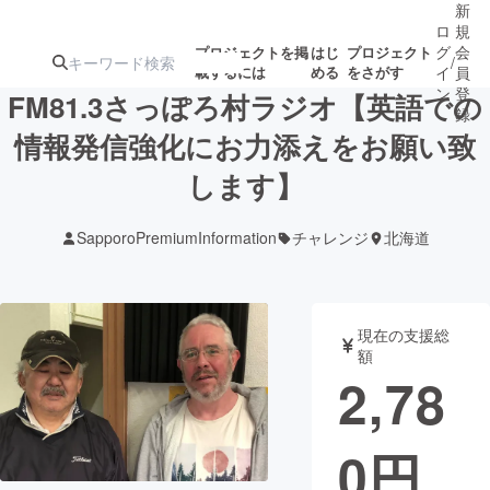
新
ロ
規
グ
会
プロジェクトを掲
はじ
プロジェクト
/
載するには
める
をさがす
イ
員
ン
登
FM81.3さっぽろ村ラジオ【英語での
録
情報発信強化にお力添えをお願い致
します】
人気のプロ
注目のリ
注目の新着プロ
募集終了が近いプ
もうすぐ公開
ジェクト
ターン
ジェクト
ロジェクト
されます
SapporoPremiumInformation
チャレンジ
北海道
アート・写真
音楽
現在の支援総
テクノロジー・ガジェット
ゲーム・サ
額
2,78
映像・映画
書籍・雑誌
0
円
ビジネス・起業
チャレンジ