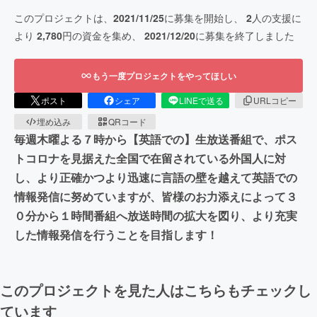
このプロジェクトは、
2021/11/25
に募集を開始し、
2
人の支援に
より
2,780
円の資金を集め、
2021/12/20
に募集を終了しました
もう一度プロジェクトをやってほしい
ポスト
シェア
LINEで送る
URLコピー
埋め込み
QRコード
毎週木曜よる７時から【英語での】生放送番組で、ポス
トコロナを見据えた全国で在留されている外国人に対
し、より正確かつより迅速に言語の壁を越えて英語での
情報発信に努めていますが、皆様のお力添えによって３
０分から１時間番組へ放送時間の拡大を図り、より充実
した情報発信を行うことを目指します！
このプロジェクトを見た人はこちらもチェックし
ています