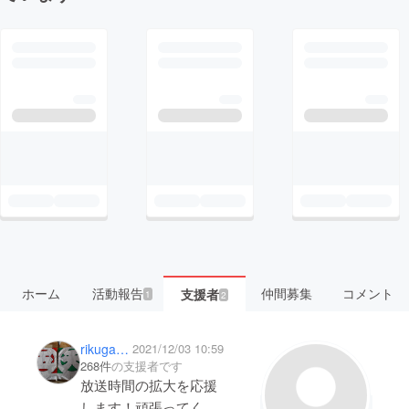
ホーム
活動報告
仲間募集
コメント
支援者
1
2
rikugame4
2021/12/03 10:59
268件
の支援者です
放送時間の拡大を応援
します！頑張ってくだ