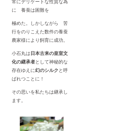
常にデリケートな性質な為
に 養蚕は困難を
極めた。しかしながら 苦
行をのりこえた数件の養蚕
農家様により飼育に成功。
小石丸は
日本古来の皇室文
化の継承者
として神秘的な
存在ゆえに
幻のシルク
と呼
ばれつことに！
その思いを私たちは継承し
ます。