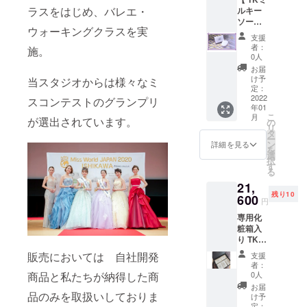
ラスをはじめ、バレエ・
ルキー
ソープ
ウォーキングクラスを実
シルク
支援
石鹸 小
者：
施。
石丸 】
0人
100g 定
お届
価4,320
け予
当スタジオからは様々なミ
円（税
定：
込・送
2022
スコンテストのグランプリ
年01
料別）
こ
月
を今回
が選出されています。
の
リ
特別価
タ
ー
格にて
ン
詳細を見る
を
送料込
選
択
み4,320
す
る
円(税込)
21,
にてお
残り10
届けし
600
円
ます。
専用化
多くの
粧箱入
方に幻
り TK小
の小石
石丸シ
丸シル
販売においては 自社開発
支援
ルキー
ク石鹸
者：
ソー
を手に
0人
商品と私たちが納得した商
プ シ
取って
お届
ルク石
品のみを取扱いしておりま
いただ
け予
鹸【小
きたい
定：