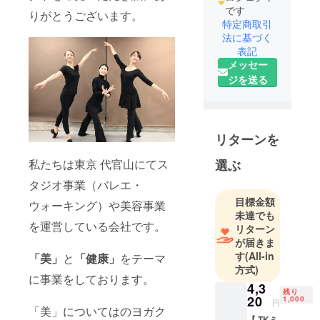
です
りがとうございます。
特定商取引
法に基づく
表記
メッセー
ジを送る
リターンを
選ぶ
私たちは東京 代官山にてス
タジオ事業（バレエ・
目標金額
ウォーキング）や美容事業
未達でも
を運営している会社です。
リターン
が届きま
す
(All-in
「美」
と
「健康」
をテーマ
方式)
に事業をしております。
4,3
残り
20
1,000
円
「美」についてはのヨガク
【 TKミ