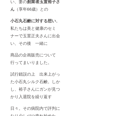
い、妻の
創業者玉置裕子さ
ん
（享年66歳）との
小石丸石鹸に対する想い
。
私たちは美と健康のセミ
ナーで玉置正夫さんに出会
い、その後 一緒に
商品の企画販売について
行ってまいりました。
試行錯誤の上 出来上がっ
た小石丸シルク石鹸。しか
し、裕子さんにガンが見つ
かり入退院を繰り返す
日々。その病院内で評判に
なり少しづつ売れ始めた。