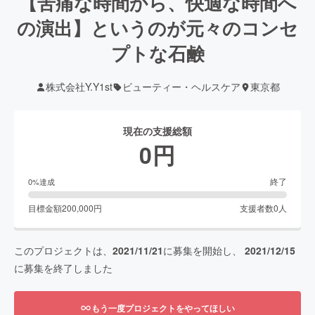
【苦痛な時間から、快適な時間へ
の演出】というのが元々のコンセ
プトな石鹸
株式会社Y.Y1st
ビューティー・ヘルスケア
東京都
現在の支援総額
0
円
終了
0
%達成
目標金額
200,000
円
支援者数
0
人
このプロジェクトは、
2021/11/21
に募集を開始し、
2021/12/15
に募集を終了しました
もう一度プロジェクトをやってほしい