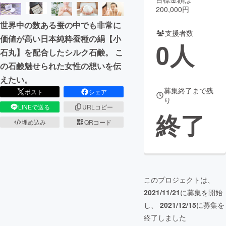
200,000円
まちづくり・地域活性化
世界中の数ある蚕の中でも非常に
支援者数
価値が高い日本純粋蚕種の絹【小
0
人
CAMPFIRE for Social Good
CAMPFIRE Creation
石丸】を配合したシルク石鹸。 こ
CAMPFIREふるさと納税
machi-ya
コミュニティ
の石鹸魅せられた女性の想いを伝
えたい。
募集終了まで残
ポスト
シェア
り
LINEで送る
URLコピー
終了
埋め込み
QRコード
このプロジェクトは、
2021/11/21
に募集を開始
し、
2021/12/15
に募集を
終了しました