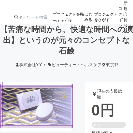
新
ロ
規
グ
会
プロジェクトを掲
はじ
プロジェクト
/
載するには
める
をさがす
イ
員
ン
登
【苦痛な時間から、快適な時間への演
録
出】というのが元々のコンセプトな
石鹸
人気のプロ
注目のリ
注目の新着プロ
募集終了が近いプ
もうすぐ公開
ジェクト
ターン
ジェクト
ロジェクト
されます
株式会社Y.Y1st
ビューティー・ヘルスケア
東京都
アート・写真
音楽
現在の支援総
テクノロジー・ガジェット
ゲーム・サ
額
0
円
映像・映画
書籍・雑誌
0%
ビジネス・起業
チャレンジ
目標金額は