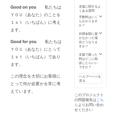
支援に関するよ
Good on you
私たちは
くある質問
ＹＯＵ（あなた）のことを
手数料はいく
らかかります
１ｓｔ（いちばん）に考え
か？
ます。
目標金額に届
かなかった場
Good for you
私たちは
合どうなりま
すか？
ＹＯＵ（あなた）にとって
支援で困った
１ｓｔ（いちばん）であり
時はどこに相
談したらいい
ます。
ですか？
この理念を大切にお客様に
ヘルプページを
見る
とって何が必要かを常に考
えています。
このプロジェクト
の問題報告は
こち
ら
よりお問い合わ
せください