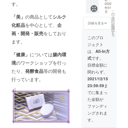
す。
石丸】
2022
です。
年01
100ｇ
この機
こ
月
4,320円
会に是
の
リ
「美」
の商品として
シルク
（税
非！
タ
ー
込）×
ン
詳細を見る
化粧品
を中心として、
企
を
5個
選
択
す
画・開発・販売
をしており
る
このプロ
ます。
ジェクト
は、
All-In方
「健康」
については
腸内環
式
です。
境
のワークショップを行っ
目標金額に
たり、
発酵食品
等の開発も
関わらず、
2021/12/15
行っています。
23:59:59
ま
でに集まっ
た金額が
ファンディ
ングされま
す。