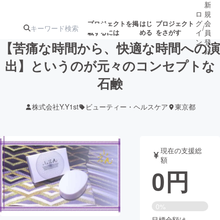
新
ロ
規
グ
会
プロジェクトを掲
はじ
プロジェクト
/
載するには
める
をさがす
イ
員
ン
登
【苦痛な時間から、快適な時間への演
録
出】というのが元々のコンセプトな
石鹸
人気のプロ
注目のリ
注目の新着プロ
募集終了が近いプ
もうすぐ公開
ジェクト
ターン
ジェクト
ロジェクト
されます
株式会社Y.Y1st
ビューティー・ヘルスケア
東京都
アート・写真
音楽
現在の支援総
テクノロジー・ガジェット
ゲーム・サ
額
0
円
映像・映画
書籍・雑誌
0%
ビジネス・起業
チャレンジ
目標金額は