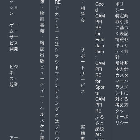
ッ
像
RE
・
ポリ
Goo
ショ
・
ア
相
シー
d
ン
映
カ
談
特定商
CAM
画
デ
会
取引法
PFI
ゲー
書
ミ
に基づ
RE
ム・
籍
ー
く表記
for
サー
・
と
情報セ
Ente
ビス
雑
は
キュリ
rtain
開発
誌
ク
サ
ティ方
men
出
ラ
ポ
針
t
版
ウ
ー
反社基
CAM
ビジ
ビ
ド
ト
本方針
PFI
ネ
ュ
フ
サ
カスタ
RE
ス・
ー
ァ
ー
マーハ
for
起業
テ
ン
ビ
ラスメ
Spor
ィ
デ
ス
ントに
ts
ー
ィ
対する
CAM
・
ン
考え方
PFI
ヘ
グ
クッ
RE
ル
と
キーポ
ふる
ス
は
リシー
さと
ケ
プ
実
納税
ア
ロ
施
AD
アー
舞
ジ
事