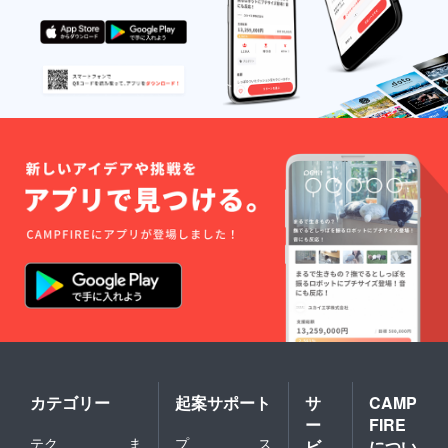
カテゴリー
起案サポート
サ
CAMP
ー
FIRE
テク
ま
プ
ス
ビ
につい