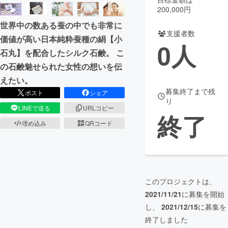
200,000円
まちづくり・地域活性化
世界中の数ある蚕の中でも非常に
支援者数
価値が高い日本純粋蚕種の絹【小
0
人
CAMPFIRE for Social Good
CAMPFIRE Creation
石丸】を配合したシルク石鹸。 こ
CAMPFIREふるさと納税
machi-ya
コミュニティ
の石鹸魅せられた女性の想いを伝
えたい。
募集終了まで残
ポスト
シェア
り
LINEで送る
URLコピー
終了
埋め込み
QRコード
このプロジェクトは、
2021/11/21
に募集を開始
し、
2021/12/15
に募集を
終了しました