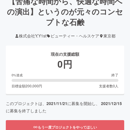
【苦痛な時間から、快適な時間へ
の演出】というのが元々のコンセ
プトな石鹸
株式会社Y.Y1st
ビューティー・ヘルスケア
東京都
現在の支援総額
0
円
終了
0
%達成
目標金額
200,000
円
支援者数
0
人
このプロジェクトは、
2021/11/21
に募集を開始し、
2021/12/15
に募集を終了しました
もう一度プロジェクトをやってほしい