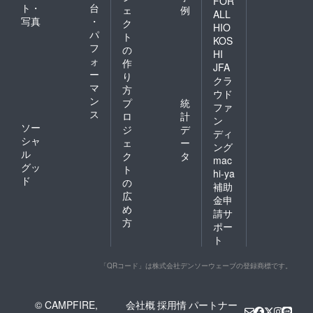
FOR
ト・
台
ェ
例
ALL
写真
・
ク
HIO
パ
ト
KOS
フ
の
HI
ォ
作
JFA
ー
り
クラ
マ
方
ウド
ン
プ
統
ファ
ス
ロ
計
ン
ソー
ジ
デ
ディ
シャ
ェ
ー
ング
ル
ク
タ
mac
グッ
ト
hi-ya
ド
の
補助
広
金申
め
請サ
方
ポー
ト
「QRコード」は株式会社デンソーウェーブの登録商標です。
© CAMPFIRE,
会社概
採用情
パートナー