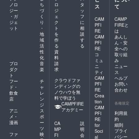
ノロ
ち
ロ
タ
ス
て
ジー
づ
ジ
ッ
・ガ
く
ェ
フ
CAM
CAMP
ジェ
り
ク
に
PFI
FIREと
ット
・
ト
相
RE
は
地
を
談
CAM
あんし
域
作
す
PFI
ん・安
活
る
る
RE
全への
性
資
コ
取り組
化
料
ミュ
み
プロ
音
請
ニ
ニュー
ダク
楽
求
ティ
ス
ト
CAM
ヘルプ
クラウドファ
フー
チ
PFI
お問い
ンディングの
ド・
ャ
RE
合わせ
ノウハウを無
飲食
レ
Crea
料で学ぼう
店
ン
tion
各種規定
CAMPFIRE
ジ
CAM
アカデミー
アニ
ス
利用規
PFI
メ・
ポ
約
RE
漫画
ー
CA
説
細則
for
ツ
MP
明
プライ
Soci
ファ
映
FI
会
バシー
al