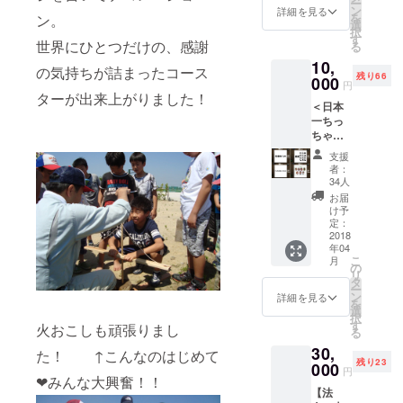
ー
プロ
ン
詳細を見る
を
ン。
ジェク
選
択
ト」
す
世界にひとつだけの、感謝
る
ホーム
10,
ページ
の気持ちが詰まったコース
残り66
内に
000
円
「スペ
ターが出来上がりました！
＜日本
シャル
一ちっ
サポー
ちゃな
ター」
村に名
として
支援
前を刻
お名前
者：
むんデ
を掲載
34人
ス！＞
（文字
お届
◎お名
サイ
け予
前をプ
ズ：
定：
リント
2018
小）
年04
した
http://e
こ
月
「メモ
nmusu
の
リ
リアル
bi-
タ
ー
プレー
funaha
ン
詳細を見る
を
ト」
shi.com
選
択
（５cm
/
す
火おこしも頑張りまし
る
x５
30,
cm）を
た！ ↑こんなのはじめて
残り23
公園内
000
円
❤みんな大興奮！！
に敷設
【法
→個