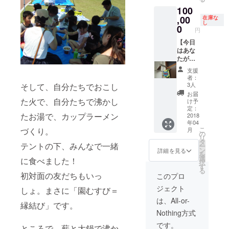
画像
い可）
までに
ホーム
100
データ
→秘
ご希望
ページ
のプリ
書、専
,00
がな
在庫な
内に
し
ントも
用車で
かった
0
「スペ
円
可能で
の移動
場合
シャル
す。
付き、
【今日
は、支
サポー
→プリ
名刺支
はあな
援時の
ター」
ントす
給、村
たが村
お名前
として
る内容
内飲食
長なん
を記載
お名前
支援
は、支
店での
デ
させて
を掲載
者：
援募集
ランチ
ス！】
頂きま
（文字
3人
そして、自分たちでおこし
期間終
会食、
◎一日
す。）
サイ
お届
了後、
村内パ
村長体
た火で、自分たちで沸かし
◎「園
ズ：
け予
メール
トロー
験 （中
むすび
定：
中）
たお湯で、カップラーメン
にて確
ル、な
学生以
2018
プロ
http://e
年04
認させ
ど。（※
下限
ジェク
nmusu
こ
づくり。
月
て頂き
体験内
定、保
ト」
の
bi-
リ
ます。
容は応
護者は
ホーム
タ
funaha
テントの下、みんなで一緒
ー
（期限
相談）
付き添
ページ
ン
shi.com
詳細を見る
を
までに
◎「園
い可）
内に
選
/
に食べました！
択
ご希望
むすび
→秘
「スペ
す
る
がな
プロ
書、専
シャル
初対面の友だちもいっ
このプロ
かった
ジェク
用車で
サポー
ジェクト
しょ。まさに「園むすび＝
場合
ト」
の移動
ター」
は、支
ホーム
付き、
として
は、All-or-
縁結び」です。
援時の
ページ
名刺支
お名前
Nothing方式
お名前
内に
給、村
を掲載
を記載
「スペ
内飲食
（文字
です。
ところで、薪と大鍋で沸か