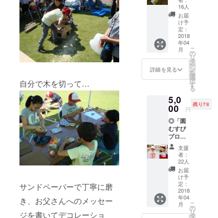
お礼の
たくなる公
16人
ポスト
お届
園」をこど
カード
け予
もたちのア
◎「園
定：
むすび
2018
イデアと、
年04
プロ
こ
こどもたち
月
ジェク
の
リ
ト」
の手で、実
タ
ー
ホーム
ン
詳細を見る
現していき
を
ページ
選
択
ます！
自分で木を切って…
内に
す
る
「スペ
5,0
シャル
残り78
サポー
00
円
ター」
◎「園
として
むすび
お名前
プロ
を掲載
ジェク
（文字
支援
ト」オ
サイ
者：
リジナ
ズ：
22人
ル「公
小）
お届
園部
http://e
け予
長」
nmusu
定：
サンドペーパーで丁寧に磨
キャッ
2018
bi-
年04
プ x 1
き、お父さんへのメッセー
funaha
こ
月
◎「園
shi.com
の
リ
ジを書いてデコレーショ
むすび
/閉じる
タ