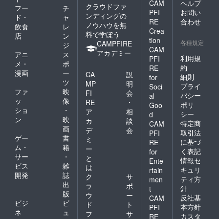
CAM
ヘルプ
クラウドファ
フー
チ
PFI
お問い
ンディングの
ド・
ャ
RE
合わせ
ノウハウを無
飲食
レ
Crea
料で学ぼう
店
ン
tion
各種規定
CAMPFIRE
ジ
CAM
アカデミー
アニ
ス
利用規
PFI
メ・
ポ
約
RE
漫画
ー
CA
説
細則
for
ツ
MP
明
プライ
Soci
ファ
映
FI
会
バシー
al
ッ
像
RE
・
ポリ
Goo
ショ
・
ア
相
シー
d
ン
映
カ
談
特定商
CAM
画
デ
会
取引法
PFI
ゲー
書
ミ
に基づ
RE
ム・
籍
ー
く表記
for
サー
・
と
情報セ
Ente
ビス
雑
は
キュリ
rtain
開発
誌
ク
サ
ティ方
men
出
ラ
ポ
針
t
版
ウ
ー
反社基
CAM
ビジ
ビ
ド
ト
本方針
PFI
ネ
ュ
フ
サ
カスタ
RE