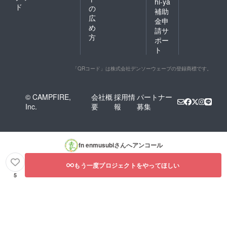
hi-ya
ド
の
補助
広
金申
め
請サ
方
ポー
ト
「QRコード」は株式会社デンソーウェーブの登録商標です。
© CAMPFIRE,
会社概
採用情
パートナー
Inc.
要
報
募集
fn enmusubi
さんへアンコール
もう一度プロジェクトをやってほしい
5