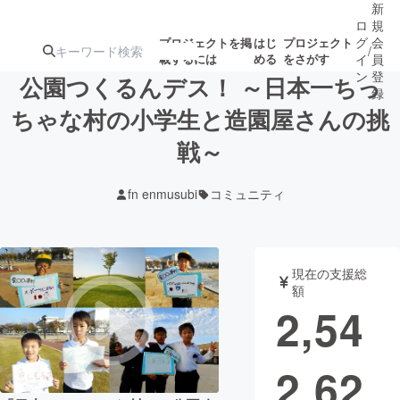
新
ロ
規
グ
会
プロジェクトを掲
はじ
プロジェクト
/
載するには
める
をさがす
イ
員
ン
登
公園つくるんデス！ ～日本一ちっ
録
ちゃな村の小学生と造園屋さんの挑
戦～
人気のプロ
注目のリ
注目の新着プロ
募集終了が近いプ
もうすぐ公開
ジェクト
ターン
ジェクト
ロジェクト
されます
fn enmusubi
コミュニティ
アート・写真
音楽
現在の支援総
テクノロジー・ガジェット
ゲーム・サ
額
2,54
映像・映画
書籍・雑誌
2,62
ビジネス・起業
チャレンジ