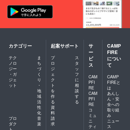
カテゴリー
起案サポート
サ
CAMP
ー
FIRE
テク
ま
プ
ス
ビ
につい
ノロ
ち
ロ
タ
ス
て
ジー
づ
ジ
ッ
・ガ
く
ェ
フ
CAM
CAMP
ジェ
り
ク
に
PFI
FIREと
ット
・
ト
相
RE
は
地
を
談
CAM
あんし
域
作
す
PFI
ん・安
活
る
る
RE
全への
性
資
コ
取り組
化
料
ミュ
み
プロ
音
請
ニ
ニュー
ダク
楽
求
ティ
ス
ト