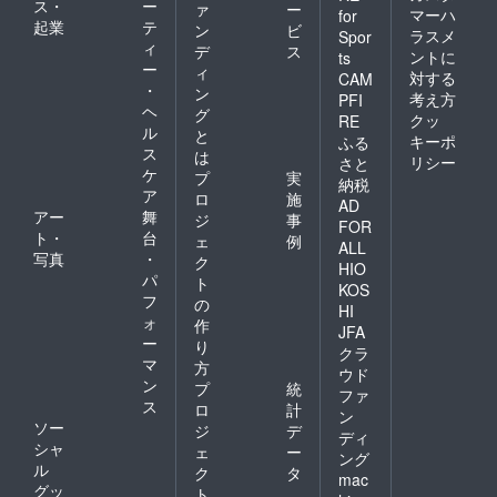
ス・
ー
ァ
ー
マーハ
for
起業
テ
ン
ビ
ラスメ
Spor
ィ
デ
ス
ントに
ts
ー
ィ
対する
CAM
・
ン
考え方
PFI
ヘ
グ
クッ
RE
ル
と
キーポ
ふる
ス
は
リシー
さと
ケ
プ
実
納税
ア
ロ
施
AD
アー
舞
ジ
事
FOR
ト・
台
ェ
例
ALL
写真
・
ク
HIO
パ
ト
KOS
フ
の
HI
ォ
作
JFA
ー
り
クラ
マ
方
ウド
ン
プ
統
ファ
ス
ロ
計
ン
ソー
ジ
デ
ディ
シャ
ェ
ー
ング
ル
ク
タ
mac
グッ
ト