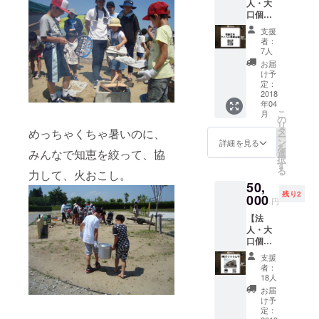
人・大
人名
口個人
（本名
スポン
もしく
支援
サー様
はニッ
者：
向け】
クネー
7人
＜日本
ム）に
お届
一ちっ
限りま
け予
ちゃな
す。文
定：
村に名
2018
字数制
年04
前を刻
限はあ
こ
月
むんデ
りませ
の
リ
ス！＞
ん。
タ
めっちゃくちゃ暑いのに、
ー
◎企業
→ご家
ン
詳細を見る
を
名、団
みんなで知恵を絞って、協
族、ご
選
択
体名、
友人、
す
る
力して、火おこし。
お名前
カップ
50,
をプリ
ルでも
残り2
ントし
000
OK。
円
た「メ
→デジ
【法
モリア
タル写
人・大
ルプ
真の印
口個人
レー
刷も可
スポン
ト」
能で
支援
サー様
(10cm
す。
者：
向け】
x
→プリ
18人
＜日本
10cm)
ントす
お届
一ちっ
を公園
るお名
け予
ちゃな
内に敷
定：
前や写