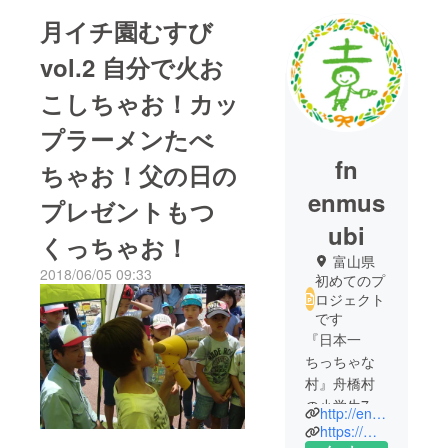
月イチ園むすび
vol.2 自分で火お
こしちゃお！カッ
プラーメンたべ
fn
ちゃお！父の日の
enmus
プレゼントもつ
ubi
くっちゃお！
富山県
2018/06/05 09:33
初めてのプ
ロジェクト
です
『日本一
ちっちゃな
村』舟橋村
の小学生7人
http://enmusubi-funahashi.com/
が「こども
https://m.facebook.com/funahashi.enmusubi/