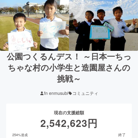
公園つくるんデス！ ～日本一ちっ
ちゃな村の小学生と造園屋さんの
挑戦～
fn enmusubi
コミュニティ
現在の支援総額
2,542,623
円
終了
254
%達成