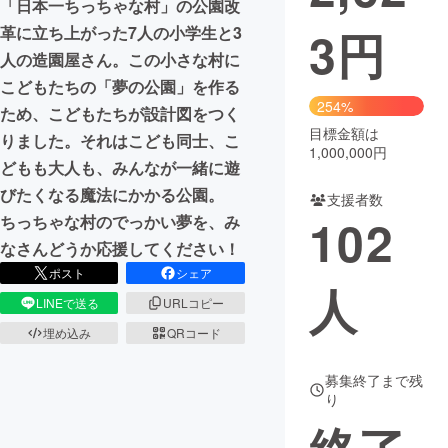
「日本一ちっちゃな村」の公園改
3
円
革に立ち上がった7人の小学生と3
まちづくり・地域活性化
人の造園屋さん。この小さな村に
こどもたちの「夢の公園」を作る
CAMPFIRE for Social Good
CAMPFIRE Creation
254%
ため、こどもたちが設計図をつく
CAMPFIREふるさと納税
machi-ya
コミュニティ
目標金額は
りました。それはこども同士、こ
1,000,000円
どもも大人も、みんなが一緒に遊
びたくなる魔法にかかる公園。
支援者数
102
ちっちゃな村のでっかい夢を、み
なさんどうか応援してください！
ポスト
シェア
人
LINEで送る
URLコピー
埋め込み
QRコード
募集終了まで残
り