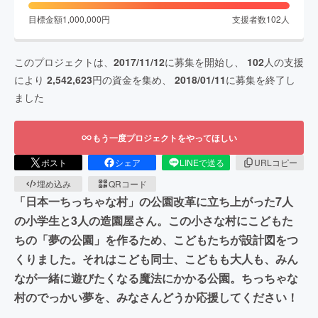
目標金額
1,000,000
円
支援者数
102
人
このプロジェクトは、
2017/11/12
に募集を開始し、
102
人の支援
により
2,542,623
円の資金を集め、
2018/01/11
に募集を終了し
ました
もう一度プロジェクトをやってほしい
ポスト
シェア
LINEで送る
URLコピー
埋め込み
QRコード
「日本一ちっちゃな村」の公園改革に立ち上がった7人
の小学生と3人の造園屋さん。この小さな村にこどもた
ちの「夢の公園」を作るため、こどもたちが設計図をつ
くりました。それはこども同士、こどもも大人も、みん
なが一緒に遊びたくなる魔法にかかる公園。ちっちゃな
村のでっかい夢を、みなさんどうか応援してください！