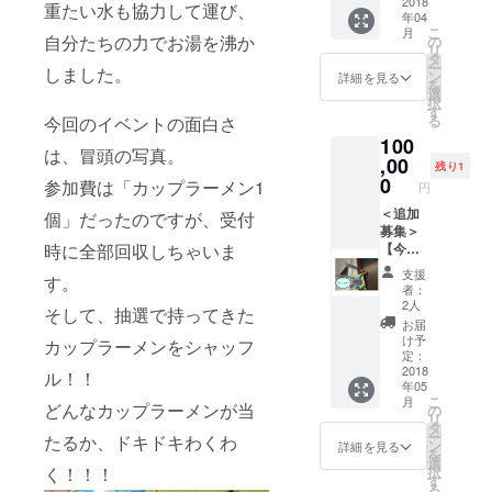
村に名
2018
設 →
真は、
重たい水も協力して運び、
年04
前を刻
文字数
支援募
こ
月
むんデ
自分たちの力でお湯を沸か
制限は
の
集期間
リ
ス！＞
ありま
タ
終了
ー
しました。
◎企業
せん。
ン
後、
詳細を見る
を
名、団
ロゴや
選
メール
択
体名、
QRコー
す
にて確
る
今回のイベントの面白さ
お名前
ド、写
認させ
100
をプリ
真など
て頂き
は、冒頭の写真。
ントし
,00
画像
ます。
残り1
た「大
データ
0
（期限
参加費は「カップラーメン1
円
型メモ
のプリ
までに
リアル
＜追加
ントも
個」だったのですが、受付
ご希望
プレー
募集＞
可能で
がな
時に全部回収しちゃいま
ト」(20
【今日
す。
かった
cm x
はあな
→プリ
場合
支援
す。
20cm)
たが村
ントす
は、支
者：
を公園
長なん
る内容
援時の
2人
そして、抽選で持ってきた
内に敷
デ
は、支
お名前
お届
設 →
ス！】
援募集
を記載
け予
カップラーメンをシャッフ
文字制
◎一日
期間終
定：
させて
限はあ
村長体
2018
了後、
ル！！
頂きま
年05
りませ
験 （中
メール
す。）
こ
月
ん。ロ
学生以
どんなカップラーメンが当
にて確
の
◎「園
リ
ゴやQR
下限
認させ
タ
むすび
ー
たるか、ドキドキわくわ
コー
定、保
て頂き
ン
プロ
詳細を見る
を
ド、写
護者は
ます。
選
ジェク
く！！！
択
真など
付き添
（期限
す
ト」
る