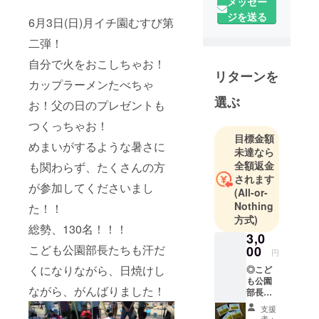
公園部長」
メッセー
として、こ
ジを送る
6月3日(日)月イチ園むすび第
どもが主役
二弾！
の公園を作
自分で火をおこしちゃお！
ろうとして
リターンを
います。そ
カップラーメンたべちゃ
して、彼ら
選ぶ
お！父の日のプレゼントも
をサポート
つくっちゃお！
するために
目標金額
造園屋さん
めまいがするような暑さに
未達なら
と村の有志
全額返金
も関わらず、たくさんの方
が立ち上が
されます
が参加してくださいまし
り、今、
(All-or-
「舟橋村・
Nothing
た！！
方式)
園むすびプ
総勢、130名！！！
ロジェク
3,0
こども公園部長たちも汗だ
00
ト」が動き
円
始めまし
くになりながら、日焼けし
◎こど
も公園
た。「こど
ながら、がんばりました！
部長直
もたちが毎
筆サイ
支援
日遊びに来
ン入り
者：