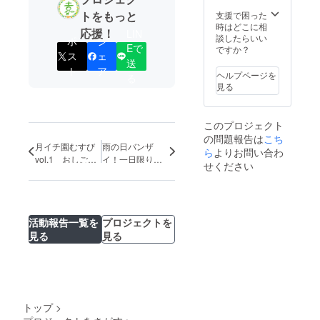
大）
http://e
トをもっと
支援で困った
nmusu
時はどこに相
応援！
LIN
bi-
談したらいい
ポ
シ
funaha
Eで
ですか？
ス
ェ
shi.com
送
/
ト
ア
ヘルプページを
る
見る
このプロジェクト
の問題報告は
こち
月イチ園むすび
雨の日バンザ
ら
よりお問い合わ
vol.1 おしごと
イ！一日限りの
せください
体験をして母の
ウォーターパー
日のプレゼント
ク！～晴れ
をゲットしよ
ちゃったらしか
う！
たないので雨ふ
活動報告一覧を
プロジェクトを
らせます！～
見る
見る
トップ
>