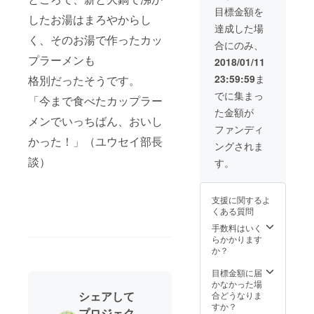
させて
シャル
店での
サイ
目標金額を
頂きま
サポー
ランチ
ズ：
したお湯はまろやからし
す。）
ター」
会食、
中）
達成した場
◎「園
として
村内パ
http://e
く、そのお湯で作ったカッ
合にのみ、
むすび
お名前
トロー
nmusu
プロ
を掲載
ル、な
プラーメンも
bi-
2018/01/11
ジェク
（文字
ど。（※
funaha
23:59:59
ま
格別だったそうです。
ト」
サイ
体験内
shi.com
ホーム
ズ：
容は応
/
でに集まっ
「今まで食べたカップラー
ページ
大）
相談）
た金額が
内に
http://e
◎「園
メンでいっちばん、おいし
「スペ
nmusu
むすび
ファンディ
シャル
bi-
プロ
かった！」（ユウセイ部長
ングされま
サポー
funaha
ジェク
ター」
shi.com
ト」
談）
す。
として
/
ホーム
お名前
ページ
を掲載
内に
支援に関するよ
（文字
「スペ
くある質問
サイ
シャル
ズ：
サポー
手数料はいく
大）
ター」
らかかります
http://e
として
か？
nmusu
お名前
bi-
を掲載
目標金額に届
funaha
（文字
かなかった場
shi.com
サイ
シェアして
合どうなりま
/
ズ：
すか？
プロジェク