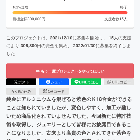
終了
102
%達成
目標金額
300,000
円
支援者数
15
人
このプロジェクトは、
2021/12/10
に募集を開始し、
15
人の支援
により
306,800
円の資金を集め、
2022/01/30
に募集を終了しま
した
もう一度プロジェクトをやってほしい
ポスト
シェア
LINEで送る
URLコピー
埋め込み
QRコード
純金にアルミニウムを混ぜると紫色のＫ18合金ができる
ことは知られていましたが、変色しやすく、加工が難し
いため商品化されていませんでした。今回新たに特許技
術を取得し、ジュエリーとして皆様にお披露目できるこ
とになりました。古来より高貴の色とされてきた紫色を