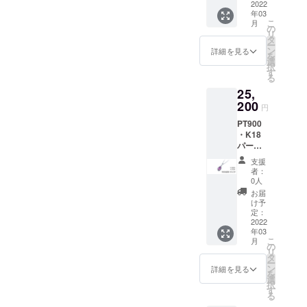
ダント
2022
した理
年03
0.50g以
由 ②ど
こ
月
上＜
のよう
の
リ
チェー
なデザ
タ
ー
ンなし
インが
ン
詳細を見る
を
＞ 職人
好きか
選
択
がイン
す
る
ゴット
25,
から小
さくす
200
円
るため
PT900
ひとつ
・K18
ひとつ
パープ
表情の
ルゴー
違う一
支援
ルドペ
点物に
者：
ンダン
なりま
0人
トK10
す。
お届
ネック
【特別
け予
レス
価格】
定：
（ペア
2022
10%OF
年03
シェイ
F（税
こ
月
プ） ＜
込・送
の
リ
チェー
料込）
タ
ー
ンあり
限定5個
ン
詳細を見る
を
＞ 【特
定価
選
択
別価
25,000
す
る
格】
円 備考