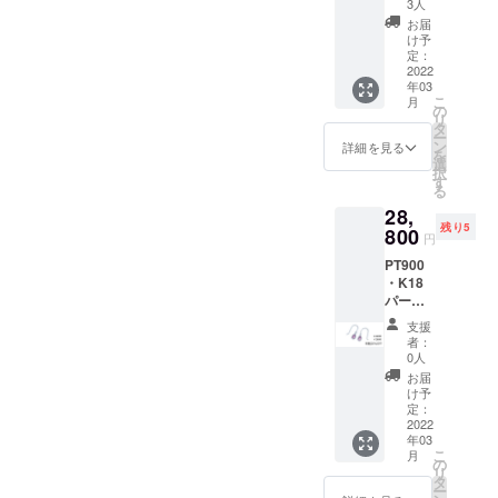
イン
いした
3人
ゴット
いこと
お届
のカケ
①購入
け予
ラペン
した理
定：
ダント
2022
由 ②ど
年03
K10
のよう
こ
月
ネック
なデザ
の
リ
レス
インが
タ
ー
0.50g以
好きか
ン
詳細を見る
を
上＜
選
択
チェー
す
る
ンあり
28,
＞ 職人
残り5
がイン
800
円
ゴット
PT900
から小
・K18
さくす
パープ
るため
ルゴー
ひとつ
支援
ルド
ひとつ
者：
K10ピ
表情の
0人
アス
違う一
お届
（ペア
点物に
け予
シェイ
なりま
定：
プ）
2022
す。
年03
【早割
【早割
こ
月
価格】
価格】
の
リ
20％OF
20％OF
タ
ー
F 限定5