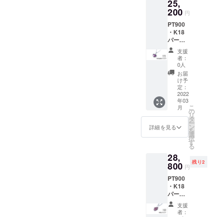
25,
10％OF
欄に記
F（税
200
載お願
円
込・送
いした
PT900
料込）
いこと
・K18
定価
①購入
パープ
28,000
した理
ルゴー
円 備考
由 ②ど
支援
ルドペ
欄に記
のよう
者：
ンダン
載お願
なデザ
0人
トK10
いした
インが
お届
ネック
いこと
好きか
け予
レス
①購入
定：
（ハー
2022
した理
年03
ト） ＜
由 ②ど
こ
月
チェー
のよう
の
リ
ンあり
なデザ
タ
ー
＞ 【特
インが
ン
詳細を見る
を
別価
好きか
選
択
格】
す
る
10％OF
28,
F（税
残り2
込・送
800
円
料込）
PT900
定価
・K18
28,000
パープ
円 備考
ルゴー
欄に記
支援
ルド・
載お願
者：