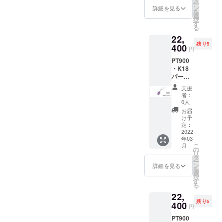
ー
格】
ン
詳細を見る
写真は練習だったのですが
を
10％OF
選
択
F（税
す
紫色もきれいに出ており、
る
込・送
22,
モデルさんの角度もきれい
料込）
残り5
定価
400
円
に撮れたので載せさせてい
16,000
PT900
円 備考
ただきました！またパープ
・K18
欄に記
パープ
載お願
ルゴールドは上品さと高級
ルゴー
いした
支援
ルドペ
感も兼ね備えているのです
いこと
者：
ンダン
①購入
0人
が、カジュアルな装いにも
トK10
した理
お届
ネック
由 ②ど
け予
マッチします☆お洋服の色
レス
のよう
定：
（ペア
2022
なデザ
も問わず合わせやすいカ
年03
シェイ
インが
こ
月
プ） <
ラーになりますのでぜひぜ
好きか
の
リ
チェー
タ
ー
ひご覧ください♪
ンあり
ン
詳細を見る
を
＞ 【早
選
択
割価
す
る
格】
22,
20％OF
残り5
F 限定5
400
円
個（税
PT900
込・送