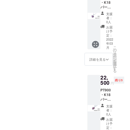
・K18
料込）
パープ
定価
ルゴー
28,000
支援
ルドペ
円 備考
者：
ンダン
欄に記
0人
トK10
載お願
お届
ネック
いした
け予
レス
いこと
定：
（ハー
2022
①購入
年03
ト） ＜
した理
こ
月
チェー
由 ②ど
の
リ
ンあり
のよう
タ
ー
＞ 【早
なデザ
ン
詳細を見る
を
割価
インが
選
択
格】
好きか
す
る
20％OF
22,
F 限定5
残り5
個（税
500
円
込・送
PT900
料込）
・K18
定価
パープ
28,000
ルゴー
円 備考
支援
ルド・
欄に記
者：
イン
載お願
0人
ゴット
いした
お届
のカケ
いこと
け予
ラペン
①購入
定：