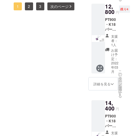
ラウドファンディングも残
F 限定5
た理由
12,
個（税
K18 パープルゴールドペン
②どの
1
2
3
次のページ
すところあと4日目標額には
残り4
込・送
800
ような
円
ダントK10ネックレス（バ
料込）
デザイ
まだ達成しておりません
PT900
定価
ンが好
ラ中） 〉のご紹介と写真撮
・K18
16,000
きか
が、皆様からの温かなご支
パープ
円 備考
影の裏側をお話させていた
ルゴー
援、本当に感謝しかありま
欄に記
支援
ルドペ
載お願
だきます！こちらの着用画
者：
せん。ありがとうございま
ンダン
いした
1人
像はまだダイヤモンドが付
ト
いこと
お届
す！『パープルゴールド』
（ハー
①購入
け予
いていない状態になりま
ト） ＜
した理
定：
を割った断面は、他の貴金
チェー
2022
由 ②ど
す。バラのモチーフは緩や
年03
ンなし
属にはない『キラキラ』と
のよう
こ
月
＞ 【早
なデザ
の
かな曲面があるので綺麗な
リ
した輝きがあります。また
割価
インが
タ
ー
紫色と艶感が引き立ちま
格】
好きか
ン
詳細を見る
地金が硬いので、磨けば磨
を
20％OF
選
択
す！ボリュームもあるので
F 限定5
す
くほど美しい光沢になりま
る
個（税
一気に高級感が増しますね♪
14,
込・送
す。『磨いて美しく、割っ
料込）
400
でもやはり天然ダイヤモン
円
ても自然美がある』そんな
定価
PT900
ドが加わりますとさらに輝
16,000
パープルゴールドを現在、
・K18
円 備考
きが増します✧°˖ とってもき
パープ
欄に記
スタッフ全員で製作～準備
ルゴー
載お願
支援
れいです☆ちなみに紫色の
ルドペ