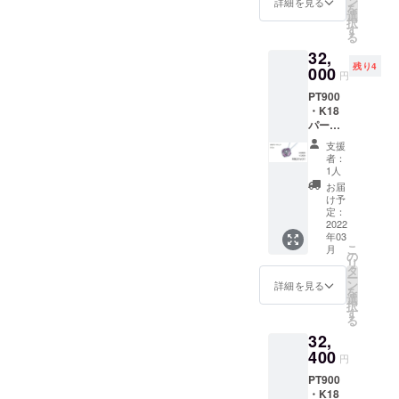
F 限定5
ン
詳細を見る
を
個（税
個（税
選
択
込・送
込・送
す
る
料込）
料込）
32,
定価
定価
残り4
36,000
000
36,000
円
円 備考
円 備考
PT900
欄に記
欄に記
・K18
載お願
載お願
パープ
いした
いした
ルゴー
いこと
いこと
支援
ルドペ
①購入
①購入
者：
ンダン
した理
した理
1人
トK10
由 ②ど
由 ②ど
お届
ネック
のよう
のよう
け予
レス
なデザ
定：
なデザ
（バラ
2022
インが
インが
年03
小） 天
好きか
好きか
こ
月
然ダイ
の
リ
ヤモン
タ
ー
ド
ン
詳細を見る
を
0.02ct
選
択
＜
す
る
チェー
32,
ンあり
＞ 【早
400
円
割価
PT900
格】
・K18
20％OF