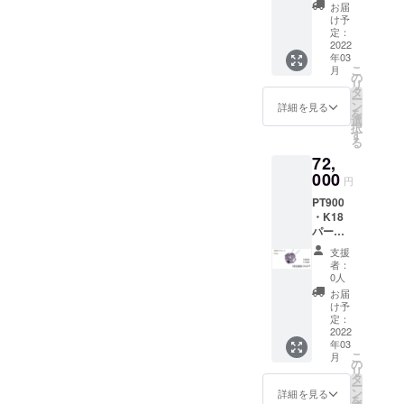
トK10
料込）
お届
ネック
定価
け予
レス
64,000
定：
（バラ
2022
円 備考
年03
中） 天
欄に記
こ
月
然ダイ
載お願
の
リ
ヤモン
いした
タ
ー
ド
いこと
ン
詳細を見る
を
0.08ct
①購入
選
択
＜
した理
す
る
チェー
由 ②ど
72,
ンあり
のよう
＞ 【早
000
なデザ
円
割価
インが
PT900
格】
好きか
・K18
20％OF
パープ
F 限定5
ルゴー
個（税
支援
ルドペ
込・送
者：
ンダン
料込）
0人
トK10
定価
お届
ネック
80,000
け予
レス
円 備考
定：
（バラ
2022
欄に記
年03
中） 天
載お願
こ
月
然ダイ
いした
の
リ
ヤモン
いこと
タ
ー
ド
①購入
ン
詳細を見る
を