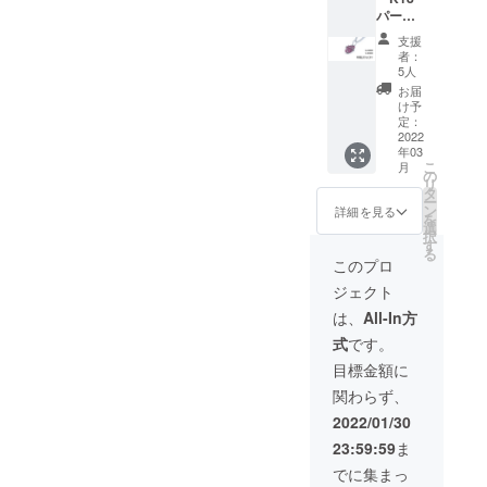
20％OF
パープ
F 限定1
ルゴー
個（税
支援
ルド・
込・送
者：
イン
料込）
5人
ゴット
定価
お届
のカケ
210,000
け予
ラペン
円 備考
定：
ダント
2022
欄に記
年03
0.50g以
載お願
こ
月
上＜
いした
の
リ
チェー
いこと
タ
ー
ンなし
①購入
ン
詳細を見る
を
＞ 職人
した理
選
択
がイン
由 ②ど
す
る
ゴット
のよう
このプロ
から小
なデザ
ジェクト
さくす
インが
るため
好きか
は、
All-In方
ひとつ
式
です。
ひとつ
表情の
目標金額に
違う一
関わらず、
点物に
なりま
2022/01/30
す。
23:59:59
ま
【早割
価格】
でに集まっ
20％OF