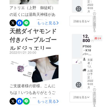
小、中も同じく、大は表面
0.20g以
込・送
定：
上 職人
2022
料込）
オススメポイントです+‧
アトリエ（上野 御徒町）
のデザインを本物のバラの
年03
がイン
定価
こ
月
ゴット
˚K18パープルゴールドジュ
7,500円
の
の近くには湯島天神様があ
ように作成していますので
リ
から小
備考欄
タ
ー
エリーぜひぜひご覧くださ
さくす
り、毎年多くの受験生や親
に記載
ン
雰囲気もガラっと変化して
詳細を見る
もっと見る
を
るため
お願い
選
いませ☆
択
御さんの姿が見受けられま
います☆どのデザインも高
ひとつ
したい
す
天然ダイヤモンド
る
ひとつ
こと ①
す。アトリエスタッフのお
級感や上品さを感じさせる
12,
表情の
購入し
付きパープルゴー
残り4
違う一
800
た理由
嬢様も受験生ということで
円
仕上がりになっていますの
点物に
②どの
ルドジュエリー
PT900
なりま
吉報を祈るばかりですが、
ような
でぜひぜひご覧下さいませ
・K18
す。
デザイ
2022/01/21 20:00
ご支援者の皆様はいかがお
パープ
+‧˚
【特別
ンが好
ルゴー
価格】
きか
支援
過ごしでしょうか？早いも
ルドペ
10％OF
者：
ンダン
F（税
1人
ので、この活動報告も12回
ト（ペ
込・送
お届
アシェ
料込）
目！昨年12月に『日本の技
け予
イプ）
定価
定：
術で誕生した美しいパープ
＜
2022
7,500円
年03
チェー
ご支援者様の皆様、こんに
備考欄
ルゴールド・ジュエリー
こ
月
ンなし
に記載
の
リ
ちは！いつもありがとうご
＞ 【早
お願い
タ
を、世界中に広めたい』そ
ー
割価
したい
ン
詳細を見る
ざいます。今回は〈天然ダ
を
格】
こと ①
もっと見る
んな思いでスタートしたク
選
択
20％OF
購入し
す
イヤモンド付きPT900・
る