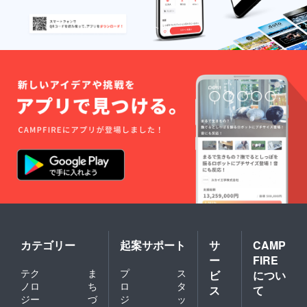
カテゴリー
起案サポート
サ
CAMP
ー
FIRE
テク
ま
プ
ス
ビ
につい
ノロ
ち
ロ
タ
ス
て
ジー
づ
ジ
ッ