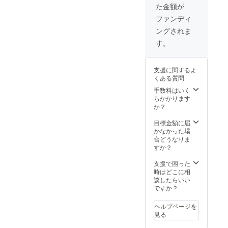
た金額が
F 限定5
個（税
ファンディ
込・送
ングされま
料込）
定価
す。
25,000
円 備考
欄に記
支援に関するよ
載お願
くある質問
いした
いこと
手数料はいく
①購入
らかかります
した理
か？
由 ②ど
のよう
目標金額に届
なデザ
かなかった場
インが
合どうなりま
好きか
すか？
支援で困った
時はどこに相
談したらいい
ですか？
ヘルプページを
見る