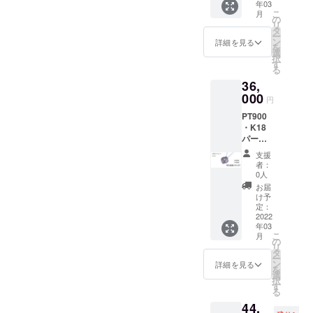
年03
K10
こ
月
ネック
の
リ
レス
タ
ー
0.50g以
ン
詳細を見る
を
上＜
選
択
チェー
す
る
ンあり
36,
＞ 職人
がイン
000
円
ゴット
PT900
から小
・K18
さくす
パープ
るため
ルゴー
ひとつ
支援
ルドペ
ひとつ
者：
ンダン
表情の
0人
トK10
違う一
お届
ネック
点物に
け予
レス
なりま
定：
（バラ
2022
す。
年03
小） 天
【特別
こ
月
然ダイ
価格】
の
リ
ヤモン
10％OF
タ
ー
ド
F 限定5
ン
詳細を見る
を
0.02ct
個（税
選
択
＜
込・送
す
る
チェー
料込）
44,
ンあり
定価