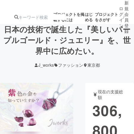
新
ロ
規
グ
会
プロジェクトを掲
はじ
プロジェクト
/
載するには
める
をさがす
イ
員
ン
登
日本の技術で誕生した『美しいパー
録
プルゴールド・ジュエリー』を、世
界中に広めたい。
人気のプロ
注目のリ
注目の新着プロ
募集終了が近いプ
もうすぐ公開
ジェクト
ターン
ジェクト
ロジェクト
されます
J_works
ファッション
東京都
アート・写真
音楽
現在の支援総
テクノロジー・ガジェット
ゲーム・サ
額
306,
映像・映画
書籍・雑誌
800
ビジネス・起業
チャレンジ