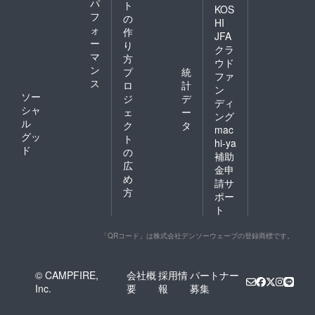
パ
ト
KOS
フ
の
HI
ォ
作
JFA
ー
り
クラ
マ
方
ウド
ン
プ
統
ファ
ス
ロ
計
ン
ソー
ジ
デ
ディ
シャ
ェ
ー
ング
ル
ク
タ
mac
グッ
ト
hi-ya
ド
の
補助
広
金申
め
請サ
方
ポー
ト
「QRコード」は株式会社デンソーウェーブの登録商標です。
© CAMPFIRE,
会社概
採用情
パートナー
Inc.
要
報
募集