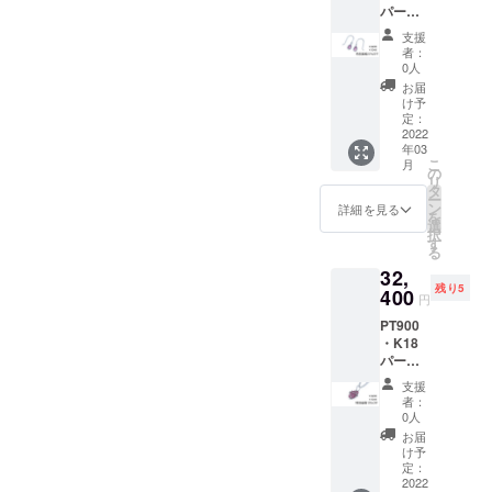
パープ
F 限定5
ルゴー
個（税
支援
ルド
込・送
者：
K10ピ
料込）
0人
アス
定価
お届
（ペア
40,000
け予
シェイ
円 備考
定：
プ）
2022
欄に記
年03
【特別
載お願
こ
月
価格】
いした
の
リ
10％OF
いこと
タ
ー
F（税
①購入
ン
詳細を見る
を
込・送
した理
選
択
料込）
由 ②ど
す
る
定価
のよう
32,
36,000
なデザ
残り5
円 備考
400
インが
円
欄に記
好きか
PT900
載お願
・K18
いした
パープ
いこと
ルゴー
①購入
支援
ルド・
した理
者：
イン
由 ②ど
0人
ゴット
のよう
お届
のカケ
なデザ
け予
ラペン
インが
定：
ダント
2022
好きか