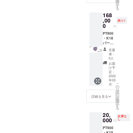
0.08ct
した理
選
択
＜
由 ②ど
す
る
チェー
のよう
168
ンあり
なデザ
＞ 【特
,00
インが
残り1
別価
好きか
0
円
格】
10％OF
PT900
F（税
・K18
込・送
パープ
料込）
ルゴー
支援
定価
ルドペ
者：
80,000
ンダン
0人
円 備考
トK10
お届
欄に記
ネック
け予
載お願
レス
定：
いした
（バラ
2022
年03
いこと
大） 天
こ
月
①購入
然ダイ
の
リ
した理
ヤモン
タ
ー
由 ②ど
ド
ン
詳細を見る
を
のよう
0.07ct
選
択
なデザ
＜
す
る
インが
チェー
20,
好きか
ンあり
在庫な
＞ 【早
000
し
円
割価
PT900
格】
・K18