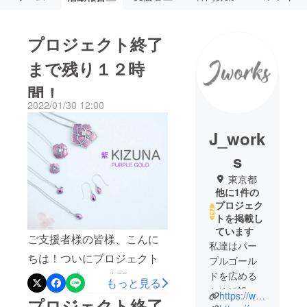
プロジェクト終了
まで残り１２時
間！
2022/01/30 12:00
J_work
s
東京都
他に1件の
プロジェク
トを掲載し
ています
ご支援者様の皆様、こんに
私達はパー
ちは！ついにプロジェクト
プルゴール
ドを広める
終了まで残り12時間となり
もっと見る
ために設立
ました！PT•K18パープル
https://www.jewelleryworks.net/
プロジェクト終了
した会社で