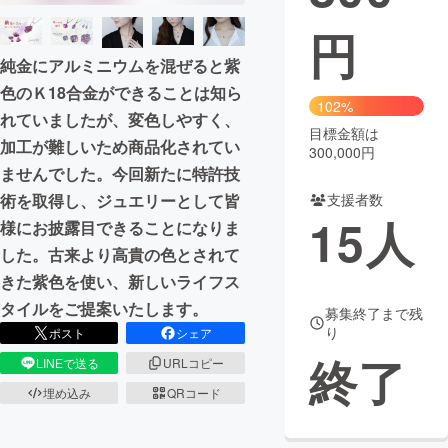
円
まちづくり・地域活性化
純金にアルミニウムを混ぜると紫
色のＫ18合金ができることは知ら
CAMPFIRE for Social Good
CAMPFIRE Creation
102%
れていましたが、変色しやすく、
CAMPFIREふるさと納税
machi-ya
コミュニティ
目標金額は
加工が難しいため商品化されてい
300,000円
ませんでした。今回新たに特許技
術を取得し、ジュエリーとして皆
支援者数
15
人
様にお披露目できることになりま
した。古来より高貴の色とされて
きた紫色を使い、新しいライフス
タイルをご提案いたします。
募集終了まで残
り
ポスト
シェア
終了
LINEで送る
URLコピー
埋め込み
QRコード