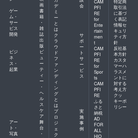
特定商
CAM
画
デ
会
取引法
PFI
ゲー
書
ミ
に基づ
RE
ム・
籍
ー
く表記
for
サー
・
と
情報セ
Ente
ビス
雑
は
キュリ
rtain
開発
誌
ク
サ
ティ方
men
出
ラ
ポ
針
t
版
ウ
ー
反社基
CAM
ビジ
ビ
ド
ト
本方針
PFI
ネ
ュ
フ
サ
カスタ
RE
ス・
ー
ァ
ー
マーハ
for
起業
テ
ン
ビ
ラスメ
Spor
ィ
デ
ス
ントに
ts
ー
ィ
対する
CAM
・
ン
考え方
PFI
ヘ
グ
クッ
RE
ル
と
キーポ
ふる
ス
は
リシー
さと
ケ
プ
実
納税
ア
ロ
施
AD
アー
舞
ジ
事
FOR
ト・
台
ェ
例
ALL
写真
・
ク
HIO