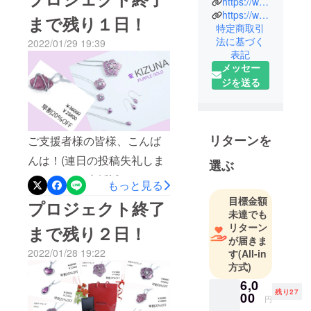
https://www.youtube.com/channel/UCM9gslFYp5QjeOJbooRDISg/videos
ゴールドジュエリー☆ぜひ
す。パープ
https://www.instagram.com/jworksco/
まで残り１日！
ご覧下さいませ♪
特定商取引
ルゴールド
法に基づく
2022/01/29 19:39
のつくる工
表記
程や加工な
メッセー
ども行って
ジを送る
いますの
で、ぜひ来
社いただけ
ればご覧い
リターンを
ご支援者様の皆様、こんば
ただくこと
んは！(連日の投稿失礼しま
選ぶ
もできま
す、、！)ご支援誠にありが
す。一級技
もっと見る
能士がおり
とうございます！(๑و•̀ω•́)وう
目標金額
プロジェクト終了
ますので、
未達でも
れしい限りです。そしてつ
リターン
ジュエリー
まで残り２日！
いにプロジェクト終了まで
が届きま
に関する困
2022/01/28 19:22
す
(All-in
残り1日となりました！皆様
りごと、ご
方式)
質問があれ
のお言葉、そしてご支援に
6,0
ば気軽にご
残り27
嬉々たる想いで過ごすこと
00
円
相談くださ