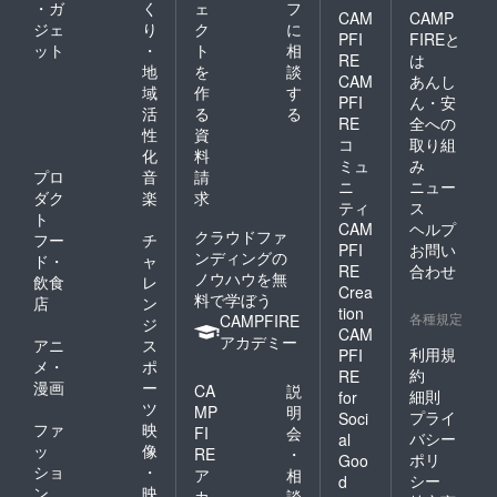
・ガ
く
ェ
フ
CAM
CAMP
ジェ
り
ク
に
PFI
FIREと
ット
・
ト
相
RE
は
地
を
談
CAM
あんし
域
作
す
PFI
ん・安
活
る
る
RE
全への
性
資
コ
取り組
化
料
ミュ
み
プロ
音
請
ニ
ニュー
ダク
楽
求
ティ
ス
ト
CAM
ヘルプ
クラウドファ
フー
チ
PFI
お問い
ンディングの
ド・
ャ
RE
合わせ
ノウハウを無
飲食
レ
Crea
料で学ぼう
店
ン
tion
各種規定
CAMPFIRE
ジ
CAM
アカデミー
アニ
ス
利用規
PFI
メ・
ポ
約
RE
漫画
ー
CA
説
細則
for
ツ
MP
明
プライ
Soci
ファ
映
FI
会
バシー
al
ッ
像
RE
・
ポリ
Goo
ショ
・
ア
相
シー
d
ン
映
カ
談