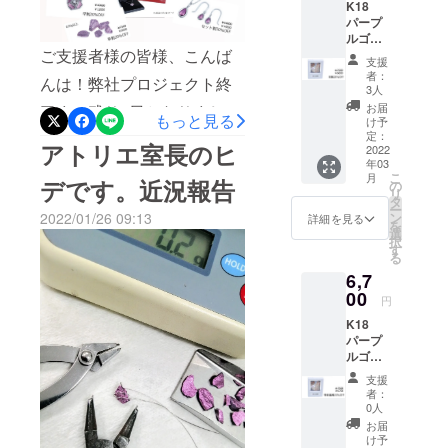
ができました☆本当にあり
K18
い。
パープ
がとうございます+‧˚また今
ルゴー
ご支援者様の皆様、こんば
ルド・
回のプロジェクトではカケ
支援
イン
者：
んは！弊社プロジェクト終
ゴット
ラペンダントが大人気！弊
3人
のカケ
お届
了まで残り2日となりました
社アトリエ職人のヒデさん
ラ
もっと見る
け予
0.20g以
定：
☆長かったような短かった
がひとつひとつ手作業でカ
アトリエ室長のヒ
上 職人
2022
年03
ような、、！皆様からのあ
がイン
ケラを作り出しているため
こ
月
ゴット
デです。近況報告
の
リ
たたかいメッセージにとて
から小
世界に一つだけの形なので
タ
ー
さくす
ン
2022/01/26 09:13
詳細を見る
も励まされました♪また、ご
を
す♪ペアシェイプ(しずく形)
るため
選
択
ひとつ
す
支援の程ありがとうござい
とハートの形も艶感たっぷ
る
ひとつ
6,7
ます☆そして画像はプロ
表情の
りでオススメです+‧˚小ぶり
違う一
00
円
ジェクトで販売中の商品に
点物に
ながら光が反射して見てて
K18
なりま
なります♪シンプルな形から
飽きないモチーフです^^き
パープ
す。
ルゴー
【早割
ゴージャスな形まで揃えて
れいめスタイルだけでなく
ルド・
価格】
支援
イン
います^^お洋服の色も問わ
20％OF
者：
カジュアルスタイルにもお
ゴット
F 限定
0人
ずお使いいただける紫色な
のカケ
30個
使いいただけます☆バラ
お届
ラ
（税
け予
ので合わせやすいところも