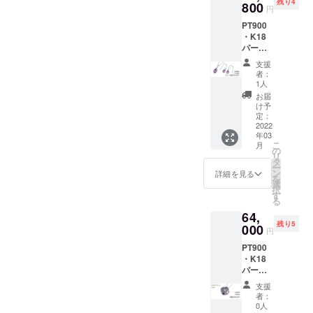
残り4
＞ 【特
800
36,000
円
別価
円 備考
PT900
格】
欄に記
・K18
10％OF
載お願
パープ
F（税
いした
ルゴー
込・送
いこと
支援
ルドペ
料込）
①購入
者：
ンダン
定価
した理
1人
トK10
40,000
由 ②ど
お届
ネック
円 備考
のよう
け予
レス
欄に記
定：
なデザ
+K10ピ
2022
載お願
インが
年03
アス
いした
好きか
こ
月
（ペア
いこと
の
リ
シェイ
①購入
タ
ー
プ）
した理
ン
詳細を見る
を
セット
由 ②ど
選
択
＜
のよう
す
る
チェー
なデザ
64,
ンあり
インが
残り5
＞
000
好きか
円
【セッ
PT900
ト割】
・K18
30％OF
パープ
F 限定5
ルゴー
セット
支援
ルドペ
（税
者：
ンダン
込・送
0人