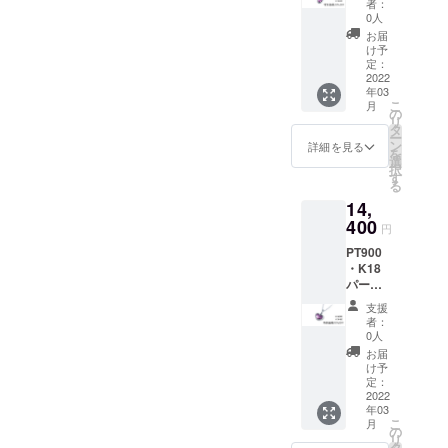
いした
発送に向けて日々頑張てお
者：
ンダン
いこと
0人
バラの花言葉は「気品」に
ります。お手元に届くまで
ト（ペ
①購入
お届
アシェ
なります♪また美しさや上品
した理
け予
今暫くお待ちくださいま
イプ）
由 ②ど
定：
さなど魅力を引き出せるよ
＜
2022
のよう
せ！
年03
チェー
なデザ
う願いを込めてバラのモ
こ
月
ンなし
インが
の
リ
＞ 【特
好きか
タ
チーフを選びました！他に
ー
別価
ン
詳細を見る
を
格】
も「尊敬」「誇り」の意味
選
択
10％OF
す
る
合いもあるので、尊敬の念
F（税
14,
込・送
やお祝事のプレゼントにも
料込）
400
円
定価
おすすめです(*´ω｀*)なぜダ
PT900
16,000
・K18
円 備考
イヤモンドが付いていない
パープ
欄に記
画像を載せたかという
ルゴー
載お願
支援
ルドペ
いした
者：
と、、今回のプロジェクト
ンダン
いこと
0人
ト
①購入
お届
の写真は自社撮影+自社ス
（ハー
した理
け予
ト） ＜
由 ②ど
定：
タッフがモデルになりまし
チェー
2022
のよう
年03
た(^^♪色々と試行錯誤しつ
ンなし
なデザ
こ
月
＞ 【特
インが
の
リ
つ挑みまして、、こちらの
別価
好きか
タ