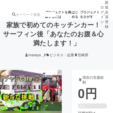
新
ロ
規
グ
会
プロジェクトを掲
はじ
プロジェクト
/
載するには
める
をさがす
イ
員
ン
登
家族で初めてのキッチンカー！
録
サーフィン後「あなたのお腹＆心
満たします！」
人気のプロ
注目のリ
注目の新着プロ
募集終了が近いプ
もうすぐ公開
ジェクト
ターン
ジェクト
ロジェクト
されます
masaya _8
ビジネス・起業
宮崎県
アート・写真
音楽
現在の支援総
テクノロジー・ガジェット
ゲーム・サ
額
0
円
映像・映画
書籍・雑誌
0%
ビジネス・起業
チャレンジ
目標金額は