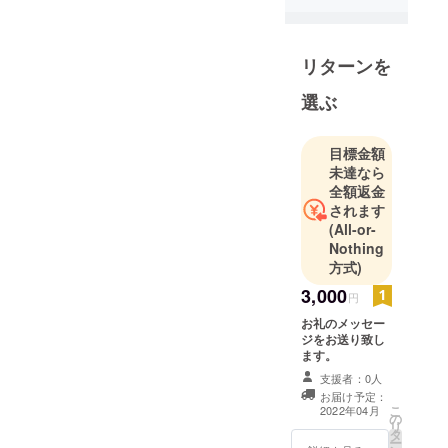
したが、そ
れでも
「前」へ。
リターンを
と思い今年
度2月末で19
選ぶ
年間働いて
きた会社を
目標金額
退職し、宮
未達なら
崎県串間市
全額返金
に移住をし
されます
ます。
(All-or-
Nothing
厳しい道の
方式)
りとは思っ
ています
3,000
円
が、家族で
お礼のメッセー
新たな
ジをお送り致し
ます。
「道」を歩
支援者：0人
みます。
お届け予定：
小さい時か
こ
2022年04月
の
ら海釣り、
リ
タ
ー
そして高校