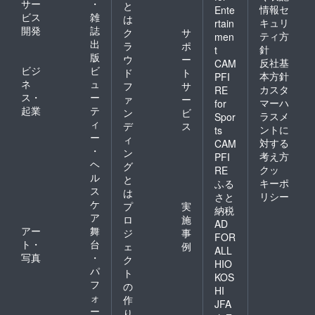
サー
・
と
情報セ
Ente
ビス
雑
は
キュリ
rtain
開発
誌
ク
サ
ティ方
men
出
ラ
ポ
針
t
版
ウ
ー
反社基
CAM
ビジ
ビ
ド
ト
本方針
PFI
ネ
ュ
フ
サ
カスタ
RE
ス・
ー
ァ
ー
マーハ
for
起業
テ
ン
ビ
ラスメ
Spor
ィ
デ
ス
ントに
ts
ー
ィ
対する
CAM
・
ン
考え方
PFI
ヘ
グ
クッ
RE
ル
と
キーポ
ふる
ス
は
リシー
さと
ケ
プ
実
納税
ア
ロ
施
AD
アー
舞
ジ
事
FOR
ト・
台
ェ
例
ALL
写真
・
ク
HIO
パ
ト
KOS
フ
の
HI
ォ
作
JFA
ー
り