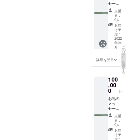
セージ
たす」事に
郵送に
＆ド
てお送
着目し、
支援
チャチ
りさせ
者：
「キッチン
cafe50
ていた
0人
0円チ
だきま
カー」を次
お届
ケット
す。
け予
の仕事にし
を6枚お
定：
たいと考え
送り致
2022
年04
しま
ています。
こ
月
す。
の
ただ、初め
リ
「有効
タ
ー
期限：
てでとても
ン
詳細を見る
を
2022年
選
不安もあり
択
5月1日
す
る
ます・・・
～2023
100
年4月30
それでも、
日」 チ
,00
前へ突き進
ケット
0
円
みたいと
につい
ては、
お礼の
思っており
郵送に
メッ
ます！
てお送
セージ
りさせ
＆ド
支援
ていた
チャチ
者：
だきま
cafe50
0人
す。
0円チ
お届
ケット
け予
10枚を
定：