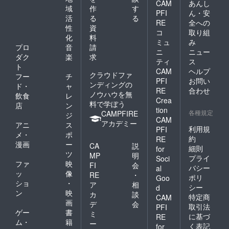
CAM
あんし
域
作
す
PFI
ん・安
活
る
る
RE
全への
性
資
コ
取り組
化
料
ミュ
み
プロ
音
請
ニ
ニュー
ダク
楽
求
ティ
ス
ト
CAM
ヘルプ
クラウドファ
フー
チ
PFI
お問い
ンディングの
ド・
ャ
RE
合わせ
ノウハウを無
飲食
レ
Crea
料で学ぼう
店
ン
tion
各種規定
CAMPFIRE
ジ
CAM
アカデミー
アニ
ス
利用規
PFI
メ・
ポ
約
RE
漫画
ー
CA
説
細則
for
ツ
MP
明
プライ
Soci
ファ
映
FI
会
バシー
al
ッ
像
RE
・
ポリ
Goo
ショ
・
ア
相
シー
d
ン
映
カ
談
特定商
CAM
画
デ
会
取引法
PFI
ゲー
書
ミ
に基づ
RE
ム・
籍
ー
く表記
for