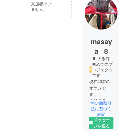
支援者はい
ません。
masay
a _8
大阪府
初めてのプ
ロジェクト
です
現在40歳の
オヤジで
す。
約12年前に
特定商取引
パニック障
法に基づく
害を発症
表記
メッセー
し、苦しい
ジを送る
時もありま