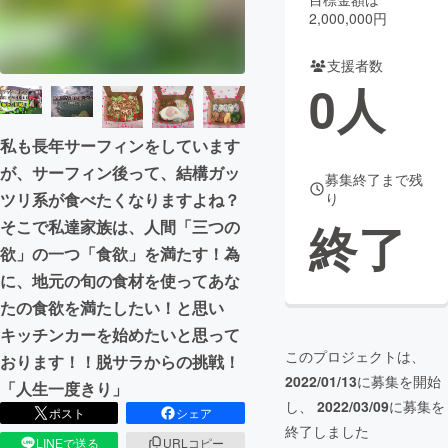
2,000,000円
まちづくり・地域活性化
支援者数
0
人
CAMPFIRE for Social Good
CAMPFIRE Creation
CAMPFIREふるさと納税
machi-ya
コミュニティ
私も長年サーフィンをしています
が、サーフィン後って、結構ガッ
募集終了まで残
ツリ系が食べたくなりますよね？
り
終了
そこで私達家族は、人間「三つの
欲」の一つ「食欲」を満たす！為
に、地元の旬の食材を使ってあな
たの食欲を満たしたい！と思い
キッチンカーを始めたいと思って
このプロジェクトは、
おります！！脱サラからの挑戦！
2022/01/13
に募集を開始
「人生一度きり」
し、
2022/03/09
に募集を
ポスト
シェア
終了しました
LINEで送る
URLコピー