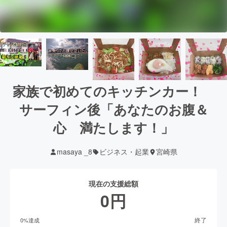
家族で初めてのキッチンカー！
サーフィン後「あなたのお腹＆
心 満たします！」
masaya _8
ビジネス・起業
宮崎県
現在の支援総額
0
円
終了
0
%達成