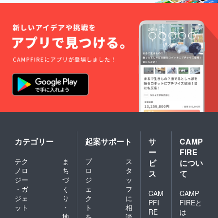
カテゴリー
起案サポート
サ
CAMP
ー
FIRE
テク
ま
プ
ス
ビ
につい
ノロ
ち
ロ
タ
ス
て
ジー
づ
ジ
ッ
・ガ
く
ェ
フ
CAM
CAMP
ジェ
り
ク
に
PFI
FIREと
ット
・
ト
相
RE
は
地
を
談