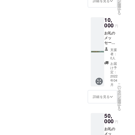
ン
詳細を見る
を
選
時代から
択
す
サーフィン
る
10,
をしてい
000
て、「海」
円
という母に
お礼の
メッ
助けられて
セージ
います。
＆ド
支援
チャチ
宮崎県とい
者：
cafe50
0人
えば、サー
0円チ
お届
フィンの
ケット
け予
を2枚お
定：
メッカ。そ
送り致
2022
して、温暖
年04
しま
こ
月
な気候に美
す。
の
リ
「有効
タ
味しい食べ
ー
期限：
ン
詳細を見る
物。
を
2022年
選
択
5月1日
私達は地元
す
る
～2023
の方や、
50,
年4月30
サーフィン
日」 チ
000
円
ケット
をした後の
お礼の
につい
「お腹を満
メッ
ては、