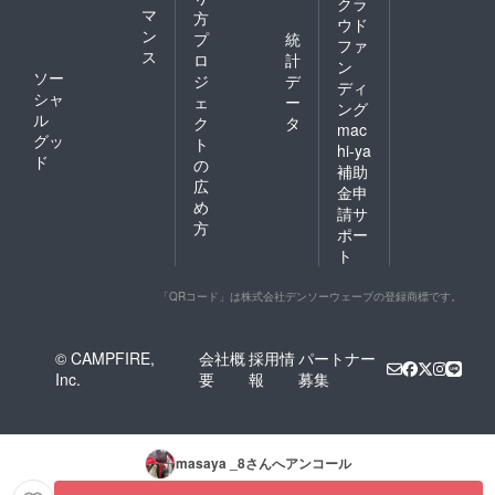
クラ
マ
方
ウド
ン
プ
統
ファ
ス
ロ
計
ン
ソー
ジ
デ
ディ
シャ
ェ
ー
ング
ル
ク
タ
mac
グッ
ト
hi-ya
ド
の
補助
広
金申
め
請サ
方
ポー
ト
「QRコード」は株式会社デンソーウェーブの登録商標です。
© CAMPFIRE,
会社概
採用情
パートナー
Inc.
要
報
募集
masaya _8
さんへアンコール