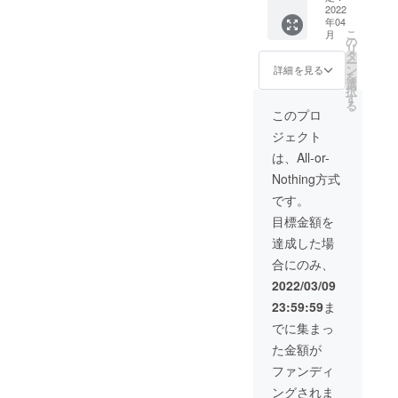
お送り
2022
年04
致しま
こ
月
す。
の
リ
「有効
タ
ー
期限：
ン
詳細を見る
を
2022年
選
択
5月1日
す
る
～2023
このプロ
年4月30
ジェクト
日」 チ
ケット
は、All-or-
につい
Nothing方式
ては、
郵送に
です。
てお送
目標金額を
りさせ
ていた
達成した場
だきま
合にのみ、
す。
2022/03/09
23:59:59
ま
でに集まっ
た金額が
ファンディ
ングされま