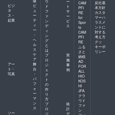
版
ウ
ー
反社基
CAM
ビジ
ビ
ド
ト
本方針
PFI
ネ
ュ
フ
サ
カスタ
RE
ス・
ー
ァ
ー
マーハ
for
起業
テ
ン
ビ
ラスメ
Spor
ィ
デ
ス
ントに
ts
ー
ィ
対する
CAM
・
ン
考え方
PFI
ヘ
グ
クッ
RE
ル
と
キーポ
ふる
ス
は
リシー
さと
ケ
プ
実
納税
ア
ロ
施
AD
アー
舞
ジ
事
FOR
ト・
台
ェ
例
ALL
写真
・
ク
HIO
パ
ト
KOS
フ
の
HI
ォ
作
JFA
ー
り
クラ
マ
方
ウド
ン
プ
統
ファ
ス
ロ
計
ン
ソー
ジ
デ