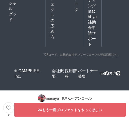
ディ
シャ
ェ
ー
ング
ル
ク
タ
mac
グッ
ト
hi-ya
ド
の
補助
広
金申
め
請サ
方
ポー
ト
「QRコード」は株式会社デンソーウェーブの登録商標です。
© CAMPFIRE,
会社概
採用情
パートナー
Inc.
要
報
募集
masaya _8
さんへアンコール
もう一度プロジェクトをやってほしい
2