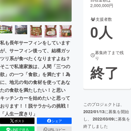
2,000,000円
まちづくり・地域活性化
支援者数
0
人
CAMPFIRE for Social Good
CAMPFIRE Creation
CAMPFIREふるさと納税
machi-ya
コミュニティ
私も長年サーフィンをしています
が、サーフィン後って、結構ガッ
募集終了まで残
ツリ系が食べたくなりますよね？
り
終了
そこで私達家族は、人間「三つの
欲」の一つ「食欲」を満たす！為
に、地元の旬の食材を使ってあな
たの食欲を満たしたい！と思い
キッチンカーを始めたいと思って
このプロジェクトは、
おります！！脱サラからの挑戦！
2022/01/13
に募集を開始
「人生一度きり」
し、
2022/03/09
に募集を
ポスト
シェア
終了しました
LINEで送る
URLコピー