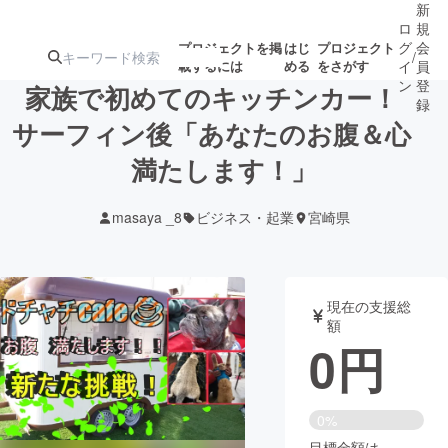
新
ロ
規
グ
会
プロジェクトを掲
はじ
プロジェクト
/
載するには
める
をさがす
イ
員
ン
登
家族で初めてのキッチンカー！
録
サーフィン後「あなたのお腹＆心
満たします！」
人気のプロ
注目のリ
注目の新着プロ
募集終了が近いプ
もうすぐ公開
ジェクト
ターン
ジェクト
ロジェクト
されます
masaya _8
ビジネス・起業
宮崎県
アート・写真
音楽
現在の支援総
テクノロジー・ガジェット
ゲーム・サ
額
0
円
映像・映画
書籍・雑誌
0%
ビジネス・起業
チャレンジ
目標金額は