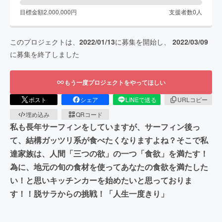
目標金額
2,000,000
円
支援者数
0
人
このプロジェクトは、
2022/01/13
に募集を開始し、
2022/03/09
に募集を終了しました
もう一度プロジェクトをやってほしい
ポスト
シェア
LINEで送る
URLコピー
埋め込み
QRコード
私も長年サーフィンをしていますが、サーフィン後っ
て、結構ガッツリ系が食べたくなりますよね？そこで私
達家族は、人間「三つの欲」の一つ「食欲」を満たす！
為に、地元の旬の食材を使ってあなたの食欲を満たした
い！と思いキッチンカーを始めたいと思っておりま
す！！脱サラからの挑戦！「人生一度きり」