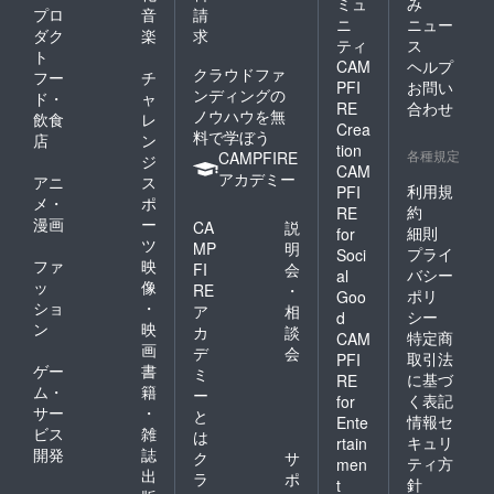
ミュ
み
プロ
音
請
ニ
ニュー
ダク
楽
求
ティ
ス
ト
CAM
ヘルプ
クラウドファ
フー
チ
PFI
お問い
ンディングの
ド・
ャ
RE
合わせ
ノウハウを無
飲食
レ
Crea
料で学ぼう
店
ン
tion
各種規定
CAMPFIRE
ジ
CAM
アカデミー
アニ
ス
利用規
PFI
メ・
ポ
約
RE
漫画
ー
CA
説
細則
for
ツ
MP
明
プライ
Soci
ファ
映
FI
会
バシー
al
ッ
像
RE
・
ポリ
Goo
ショ
・
ア
相
シー
d
ン
映
カ
談
特定商
CAM
画
デ
会
取引法
PFI
ゲー
書
ミ
に基づ
RE
ム・
籍
ー
く表記
for
サー
・
と
情報セ
Ente
ビス
雑
は
キュリ
rtain
開発
誌
ク
サ
ティ方
men
出
ラ
ポ
針
t