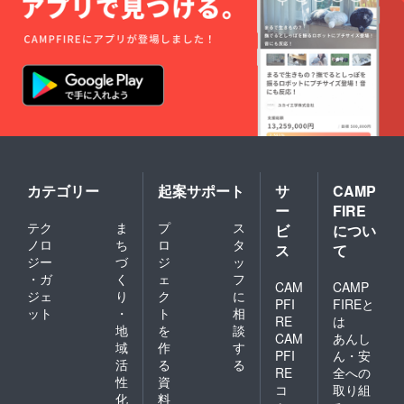
カテゴリー
起案サポート
サ
CAMP
ー
FIRE
テク
ま
プ
ス
ビ
につい
ノロ
ち
ロ
タ
ス
て
ジー
づ
ジ
ッ
・ガ
く
ェ
フ
CAM
CAMP
ジェ
り
ク
に
PFI
FIREと
ット
・
ト
相
RE
は
地
を
談
CAM
あんし
域
作
す
PFI
ん・安
活
る
る
RE
全への
性
資
コ
取り組
化
料