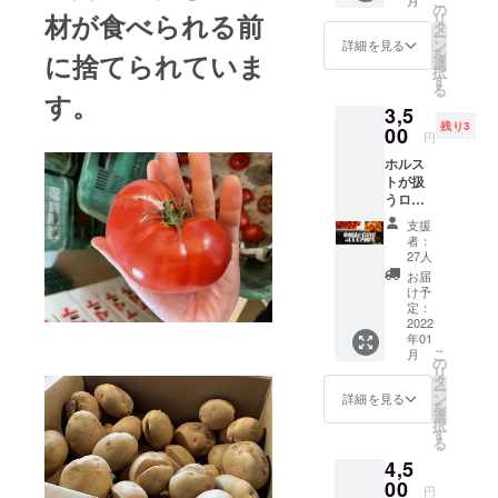
こ
救助した食
チュー
の
材が食べられる前
リ
ハイな
タ
品量 約1.2t
ー
どもご
ン
詳細を見る
を
お取引先
に捨てられていま
用意し
選
択
ていま
様 30件以
す
る
す。
す。
上
3,5
（有効
残り3
期限：
00
円
2022年
ホルス
1月
トが扱
∼2022
うロス
年12
食材詰
月）
支援
め合わ
者：
せ4000
27人
円相
お届
当。 こ
け予
だわり
定：
の規格
2022
年01
外野菜
こ
月
を5種類
の
リ
以上の
タ
ー
詰め合
ン
詳細を見る
を
わせで
選
択
配送し
す
る
ます。
4,5
（送料
別途）
00
円