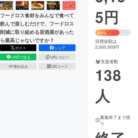
5
円
まちづくり・地域活性化
フードロス食材をみんなで食べて
飲んで楽しむだけで、フードロス
CAMPFIRE for Social Good
CAMPFIRE Creation
削減に取り組める居酒屋があった
69%
CAMPFIREふるさと納税
machi-ya
コミュニティ
ら最高じゃないですか？
目標金額は
2,000,000円
ポスト
シェア
LINEで送る
URLコピー
支援者数
埋め込み
QRコード
138
人
募集終了まで残
り