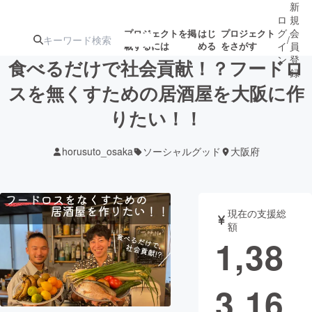
新
ロ
規
グ
会
プロジェクトを掲
はじ
プロジェクト
/
載するには
める
をさがす
イ
員
ン
登
食べるだけで社会貢献！？フードロ
録
スを無くすための居酒屋を大阪に作
りたい！！
人気のプロ
注目のリ
注目の新着プロ
募集終了が近いプ
もうすぐ公開
ジェクト
ターン
ジェクト
ロジェクト
されます
horusuto_osaka
ソーシャルグッド
大阪府
アート・写真
音楽
現在の支援総
テクノロジー・ガジェット
ゲーム・サ
額
1,38
映像・映画
書籍・雑誌
3,16
ビジネス・起業
チャレンジ