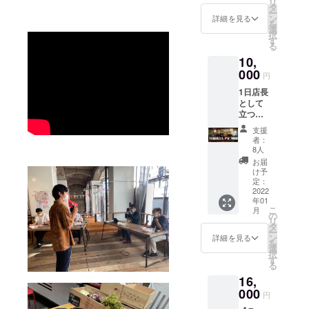
リ
を12種
タ
ー
類以上
ン
詳細を見る
を
の詰め
選
択
合わせ
す
る
で配送
10,
しま
す。
000
円
（送料
1日店長
別途）
として
立つ権
利。 具
支援
体的な
者：
業務は
8人
特にあ
お届
りませ
け予
ん。一
定：
日店長
2022
年01
として
こ
月
お客様
の
リ
との交
タ
ー
流を楽
ン
詳細を見る
を
しんで
選
択
くださ
す
る
い。
16,
000
円