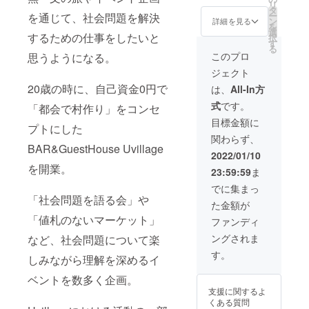
リ
チケッ
タ
ー
を通じて、社会問題を解決
ト130
ン
詳細を見る
を
枚。お
選
するための仕事をしたいと
択
釣りは
す
る
出ませ
このプロ
思うようになる。
ん。有
ジェクト
効期限
な
20歳の時に、自己資金0円で
は、
All-In方
し。）
式
です。
「都会で村作り」をコンセ
目標金額に
プトにした
関わらず、
BAR&GuestHouse Uvillage
2022/01/10
を開業。
23:59:59
ま
でに集まっ
「社会問題を語る会」や
た金額が
「値札のないマーケット」
ファンディ
ングされま
など、社会問題について楽
す。
しみながら理解を深めるイ
ベントを数多く企画。
支援に関するよ
くある質問