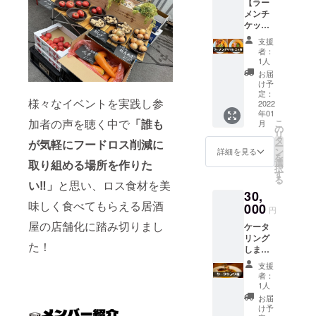
【ラー
メンチ
ケット
24枚】
支援
特製鯛
者：
ラーメ
1人
ン1杯と
お届
の引換
け予
券で
定：
様々なイベントを実践し参
す。 ※
2022
年01
追加
加者の声を聴く中で
「誰も
こ
月
トッピ
の
リ
ングは
タ
が気軽にフードロス削減に
ー
別料金
ン
詳細を見る
を
となり
選
取り組める場所を作りた
択
ます。
す
る
（チャ
い‼」
と思い、ロス食材を美
30,
ー
味しく食べてもらえる居酒
シュー
000
円
大盛な
屋の店舗化に踏み切りまし
ケータ
ど） ※
リング
有効期
た！
しま
限：
す。
2022年
支援
ホーム
1月
者：
パー
∼2022
1人
ティや
年12月
お届
イベン
け予