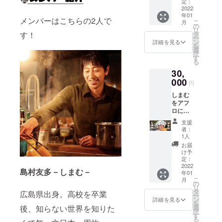
トなど
定：
でロス
2022
年01
食材を
メンバーはこちらの2人で
こ
月
使い
の
リ
ケータ
タ
す！
ー
リング
ン
詳細を見る
を
しま
選
択
す。
す
る
（場所
30,
は日本
国内に
000
円
限りま
しまむ
す。材
をアフ
料費、
ロにで
交通費
きま
別途。
支援
す。 1
50名様
者：
支援に
分ま
1人
つき1か
で。）
お届
月
け予
（例：3
定：
支援＝3
2022
島村友多－しまむ－
年01
か月）
こ
月
色や
の
リ
パーマ
タ
広島県出身。高校を卒業
ー
の強度
ン
詳細を見る
を
も指定
選
後、知らない世界を知りた
択
できま
す
る
す。