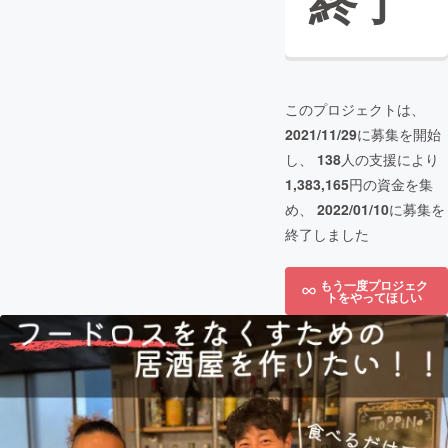
終了
このプロジェクトは、
2021/11/29
に募集を開始
し、
138
人の支援により
1,383,165
円の資金を集
め、
2022/01/10
に募集を
終了しました
もう一度プロジェク
トをやってほしい