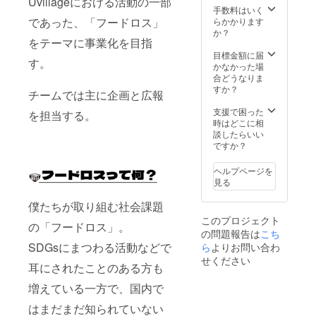
Uvillageにおける活動の一部
手数料はいく
であった、「フードロス」
らかかります
か？
をテーマに事業化を目指
目標金額に届
す。
かなかった場
合どうなりま
すか？
チームでは主に企画と広報
支援で困った
を担当する。
時はどこに相
談したらいい
ですか？
ヘルプページを
見る
僕たちが取り組む社会課題
このプロジェクト
の「フードロス」。
の問題報告は
こち
SDGsにまつわる活動などで
ら
よりお問い合わ
せください
耳にされたことのある方も
増えている一方で、国内で
はまだまだ知られていない