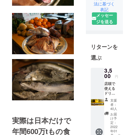
法に基づく
用魚などの
表記
ロス食材を
メッセー
価値ある一
ジを送る
品として提
供する活動
を実践中。
2022年1月上
リターンを
旬、大阪に
選ぶ
同コンセプ
トの飲食店
3,5
を店舗化し
00
円
ます！！
店頭で
使える
≪活動実績
ドリン
≫
クチ
支援
ケット8
自主開催イ
者：
枚。 ロ
40人
ベント
スフ
お届
50回以上
ルーツ
実際は日本だけで
け予
を使っ
定：
イベント出
たフ
2022
年間600万tもの食
店 15回
年01
ルーツ
月