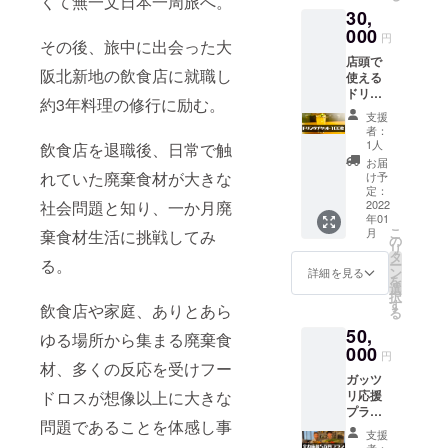
くて無一文日本一周旅へ。
30,
（ご注
文内容
000
円
その後、旅中に出会った大
により
店頭で
追加料
阪北新地の飲食店に就職し
使える
金をい
ドリン
ただく
約3年料理の修行に励む。
クチ
可能性
支援
ケット
もあり
者：
100枚。
ます）
1人
飲食店を退職後、日常で触
ロスフ
お届
ルーツ
れていた廃棄食材が大きな
け予
を使っ
定：
たフ
2022
社会問題と知り、一か月廃
年01
ルーツ
こ
月
棄食材生活に挑戦してみ
チュー
の
リ
ハイな
タ
る。
ー
どもご
ン
詳細を見る
を
用意し
選
択
ていま
す
飲食店や家庭、ありとあら
る
す。
50,
（有効
ゆる場所から集まる廃棄食
期限：
000
円
店舗が
材、多くの反応を受けフー
ガッツ
存続す
リ応援
ドロスが想像以上に大きな
る限
プラ
り）
問題であることを体感し事
ン。 店
支援
頭でつ
者：