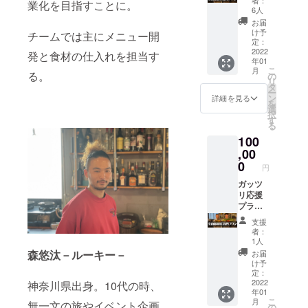
業化を目指すことに。
かる飲
6人
食券6万
お届
円分。
け予
チームでは主にメニュー開
（1,000
定：
円分の
2022
発と食材の仕入れを担当す
年01
チケッ
こ
月
ト60
る。
の
リ
枚。お
タ
ー
釣りは
ン
詳細を見る
を
出ませ
選
択
ん。有
す
る
効期限
100
な
し。）
,00
0
円
ガッツ
リ応援
プラ
ン。 店
支援
頭で使
者：
える飲
1人
食チ
森悠汰－ルーキー－
お届
ケット
け予
13万円
定：
分。
2022
神奈川県出身。10代の時、
年01
（1,000
こ
月
無一文の旅やイベント企画
円分の
の