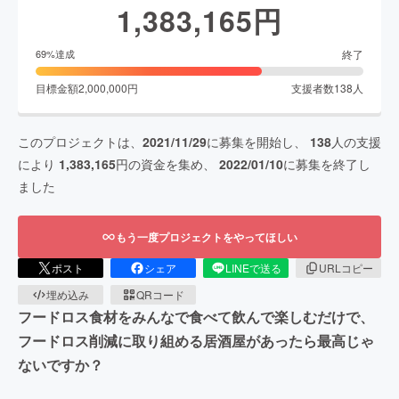
1,383,165
円
終了
69
%達成
目標金額
2,000,000
円
支援者数
138
人
このプロジェクトは、
2021/11/29
に募集を開始し、
138
人の支援
により
1,383,165
円の資金を集め、
2022/01/10
に募集を終了し
ました
もう一度プロジェクトをやってほしい
ポスト
シェア
LINEで送る
URLコピー
埋め込み
QRコード
フードロス食材をみんなで食べて飲んで楽しむだけで、
フードロス削減に取り組める居酒屋があったら最高じゃ
ないですか？