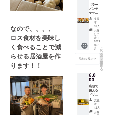
【ラー
メンチ
ケット6
枚】 特
支援
製鯛
者：
ラーメ
13人
なので、、、、
ン1杯と
お届
の引換
け予
ロス食材を美味し
券で
定：
す。 ※
2022
く食べることで減
年01
追加
こ
月
トッピ
の
リ
ングは
らせる居酒屋を作
タ
ー
別料金
ン
詳細を見る
を
となり
選
ります！！
択
ます。
す
る
（チャ
6,0
ー
シュー
00
円
大盛な
店頭で
ど） ※
使える
有効期
ドリン
限：
クチ
2022年
支援
ケット
1月
者：
15枚。
∼2022
12人
ロスフ
年12月
お届
ルーツ