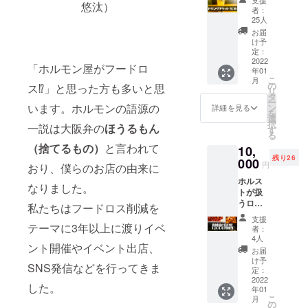
悠汰）
ケット
1月
者：
30枚。
∼2022
25人
ロスフ
年12月
お届
ルーツ
け予
を使っ
定：
たフ
2022
「ホルモン屋がフードロ
年01
ルーツ
こ
月
チュー
の
ス⁉」と思った方も多いと思
リ
ハイな
タ
ー
どもご
います。ホルモンの語源の
ン
詳細を見る
を
用意し
選
択
一説は大阪弁の
ほうるもん
ていま
す
る
す。
（捨てるもの）
と言われて
10,
（有効
残り26
期限：
000
円
おり、僕らのお店の由来に
2022年
ホルス
1月
なりました。
トが扱
∼2022
うロス
年12
私たちはフードロス削減を
食材詰
月）
支援
め合わ
テーマに3年以上に渡りイベ
者：
せ
4人
ント開催やイベント出店、
12000
お届
円相
け予
SNS発信などを行ってきま
当。 こ
定：
だわり
2022
した。
年01
の規格
こ
月
外野菜
の