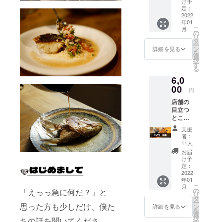
け予
を使っ
定：
たフ
2022
年01
ルーツ
こ
月
チュー
の
リ
ハイな
タ
ー
どもご
ン
詳細を見る
を
用意し
選
択
ていま
す
る
す。
6,0
（有効
期限：
00
円
2022年
店舗の
1月
目立つ
∼2022
ところ
年12
にポス
月）
支援
ターを
者：
張る権
11人
利。 掲
お届
載期
け予
間：1か
定：
月（ポ
2022
年01
スター
こ
月
サイ
の
「えっっ急に何だ？」と
リ
ズ：A2
タ
ー
まで）
思った方も少しだけ、僕た
ン
詳細を見る
を
選
択
ちの話を聞いてくださ