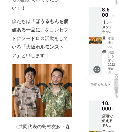
す
る
い！！
8,5
00
円
僕たちは
「ほうるもんを価
【ラー
メンチ
値ある一品に」
をコンセプ
ケット
12枚】
トにフードロス活動をして
支援
特製鯛
者：
ラーメ
いる
「大阪ホルモンスト
2人
ン1杯と
お届
ア」
と申します！
の引換
け予
券で
定：
す。 ※
2022
年01
追加
こ
月
トッピ
の
リ
ングは
タ
ー
別料金
ン
詳細を見る
を
となり
選
択
ます。
す
る
（チャ
10,
ー
シュー
000
円
大盛な
店頭で
ど） ※
使える
有効期
ドリン
（共同代表の島村友多・森
限：
クチ
2022年
支援