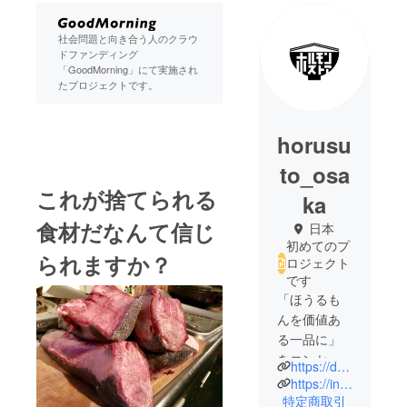
社会問題と向き合う人のクラウ
ドファンディング
「GoodMorning」にて実施され
たプロジェクトです。
horusu
to_osa
これが捨てられる
ka
食材だなんて信じ
日本
初めてのプ
られますか？
ロジェクト
です
「ほうるも
んを価値あ
る一品に」
をコンセプ
https://drive.google.com/file/d/19MdxEemkGX4fNA-LonIW_8q1Gm4j2fM5/view?usp=sharing
トに規格外
https://instagram.com/horusuto_osaka?utm_medium=copy_link
野菜や未利
特定商取引