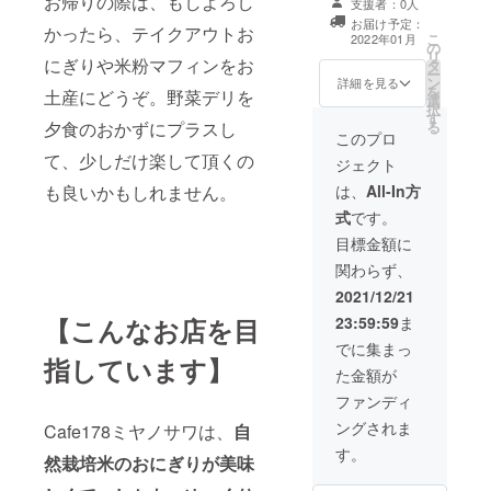
お帰りの際は、もしよろし
す。 プレオープ
支援者：0人
ノサワ】縁の下
2022年3月末
ンの日時もご案
お届け予定：
の力持ち「食洗
かったら、テイクアウトお
日）付きのお礼
内させて頂きま
こ
2022年01月
の
機」のスポン
状をお届けしま
す。 一足早く、
リ
にぎりや米粉マフィンをお
タ
サーとなって下
す. プレオープン
より快適となっ
ー
ン
さい。 上限まで
詳細を見る
のご案内もさせ
た【Cafe178ミ
を
土産にどうぞ。野菜デリを
選
は、おひとり様
て頂きますの
ヤノサワ】へい
択
す
何口でも大歓迎
で、ご自身がス
らしてください
る
夕食のおかずにプラスし
です。 カフェ開
このプロ
ポンサーとなっ
ね。
業について学ば
たソファでご
て、少しだけ楽して頂くの
ジェクト
せて頂いた先輩
ゆっくりお過ご
オーナーの皆様
は、
All-In方
も良いかもしれません。
しください。 ご
が口をそろえて
来店の際にはソ
式
です。
仰っていたのは
ファでくつろぐ
「洗い物の大変
目標金額に
姿を記念撮影さ
さ」でした。 お
せていただきま
関わらず、
客様のことをき
す。（ご希望に
ちんと考えるこ
2021/12/21
よります）
とのできる接客
23:59:59
ま
【こんなお店を目
や、更に美味し
いおにぎりメ
でに集まっ
指しています】
ニューへのブ
た金額が
ラッシュアップ
など、スタッフ
ファンディ
に余裕があるこ
ングされま
Cafe178ミヤノサワは、
自
とで生まれる良
い循環のため、
す。
然栽培米のおにぎりが美味
どうぞお力を貸
してください。