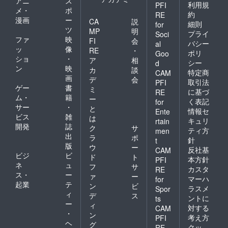
アニ
ス
利用規
PFI
メ・
ポ
約
RE
漫画
ー
CA
説
細則
for
ツ
MP
明
プライ
Soci
ファ
映
FI
会
バシー
al
ッ
像
RE
・
ポリ
Goo
ショ
・
ア
相
シー
d
ン
映
カ
談
特定商
CAM
画
デ
会
取引法
PFI
ゲー
書
ミ
に基づ
RE
ム・
籍
ー
く表記
for
サー
・
と
情報セ
Ente
ビス
雑
は
キュリ
rtain
開発
誌
ク
サ
ティ方
men
出
ラ
ポ
針
t
版
ウ
ー
反社基
CAM
ビジ
ビ
ド
ト
本方針
PFI
ネ
ュ
フ
サ
カスタ
RE
ス・
ー
ァ
ー
マーハ
for
起業
テ
ン
ビ
ラスメ
Spor
ィ
デ
ス
ントに
ts
ー
ィ
対する
CAM
・
ン
考え方
PFI
ヘ
グ
クッ
RE