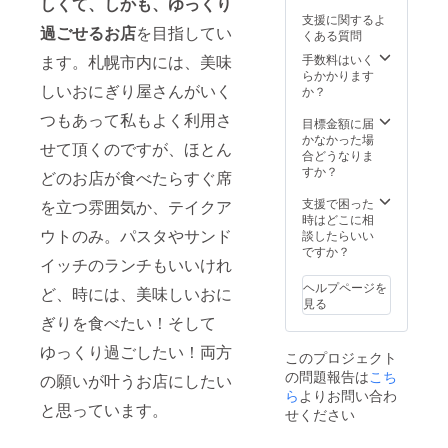
しくて、しかも、ゆっくり
メールにて、購
支援に関するよ
入する食洗機の
過ごせるお店
を目指してい
くある質問
ご案内をさせて
手数料はいく
ます。札幌市内には、美味
頂きますと共
らかかります
に、スウィーツ
しいおにぎり屋さんがいく
か？
セットチケット
（お好きなセッ
つもあって私もよく利用さ
目標金額に届
ト2人分・有効期
かなかった場
限2022年3月末
せて頂くのですが、ほとん
合どうなりま
日）付きのお礼
すか？
状をお届け致し
どのお店が食べたらすぐ席
ます。 また、プ
支援で困った
レオープンの日
を立つ雰囲気か、テイクア
時はどこに相
時をお知らせ致
ウトのみ。パスタやサンド
談したらいい
しますので、一
ですか？
足早く
イッチのランチもいいけれ
【Cafe178ミヤ
ノサワ】へいら
ヘルプページを
ど、時には、美味しいおに
してください
見る
ね。
ぎりを食べたい！そして
ゆっくり過ごしたい！両方
このプロジェクト
の問題報告は
こち
の願いが叶うお店にしたい
ら
よりお問い合わ
と思っています。
せください