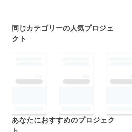
クワク♪目からウロコ
にぎりは美味しいとの
を作る際に、どのよう
が落ちまくりでした。
ご感想を頂いており、
にすればたくさんの人
三上さん、お忙しいな
ホッと胸を撫で下ろし
に美味しいと言って貰
か貴重なお時間を割い
同じカテゴリーの人気プロジェ
ております。まずはで
えるかを考えて試作を
て頂き、惜しみなく教
きることからのスター
何度も重ねたりするこ
クト
えて頂き、本当にあり
トで、まだまだやりた
とはカフェを開業する
がとうございました。
かったことの一部しか
ための重要な過程で
しっかり精進します！
実現しておりません
す。私は周りの大人た
リタルコーヒーさんの
が、これからの成長を
ちがこのように努力を
ホームページはこちら
見守って頂けたら幸い
しているのを見てい
です
です。
て、私もこんなふうに
↓https://www.ritaru.co
ひとつの目標に向かっ
m/pc/index.html素敵な
てたくさん努力が出来
お店なのでぜひ。プロ
る素敵な人になりたい
ジェクトは残り3日と
と思いました。泣けま
なりました。ご支援、
す。もうね、額に入れ
あなたにおすすめのプロジェク
応援メッセージ、本当
て飾りたいです。引っ
にありがとうございま
ト
越しとテストがぶつ