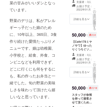
たエアコンを使
支援者：3人
菜の甘みがいいダシとなっ
～3月の間で日程
用する予定だっ
お届け予定：
をご相談致しま
たのですが、暖
ています。
こ
2022年01月
の
しょう。 カフェ
房機能や範囲が
リ
タ
体験をしてみた
足りず、買い替
ー
ン
い方はぜひ。 初
詳細を見る
えをしなくては
野菜のデリは、私がアレル
を
選
心者の方でも
ならなくなって
択
す
しっかりとサ
ギーっ子だった娘のため
しまいました。
る
ポートさせて頂
上限までは、お
に、10年以上、365日、3食
50,000
きます。 お礼の
ひとり様何口で
円
残り2
メールにて詳細
も大歓迎です。
作り続けた愛情たっぷりメ
【Cafe178ミヤ
をご案内致しま
ご支援者様のご
ノサワ】ゆった
す。 併せてプレ
芳名をエアコン
ニューです。娘は幼稚園、
りくつろぐソ
オープンのご案
のリモコンに記
ファのスポン
内もさせて頂き
載させていただ
小学校と、給食、外食、コ
支援者：0人
サー。 客席のな
ますので、一足
き、スタッフ一
お届け予定：
かで唯一のソ
早く【Cafe178
ンビニなどを利用できず、
同操作の度に感
こ
2022年01月
の
ファ席、2客のみ
ミヤノサワ】へ
謝の想いを新た
リ
タ
となります。
どこに行くにも何をするに
いらしてくださ
にします。 メー
ー
ン
きっと一番人気
詳細を見る
いね。
ルでは、購入す
を
も、私の作ったお弁当と一
選
の席になるで
る機種のお知ら
択
す
しょう。 メール
せと共に、ドリ
る
緒でした。旬の野菜の美味
にて、購入した
ンクチケット
50,000
ソファの詳細を
（お好きな飲み
円
残り12
しさを味わって頂けたら嬉
お知らせさせて
物3杯・有効期限
スタッフが余裕
頂くと共に、ド
2022年3月末
しいなと思っています。
を持って接客さ
リンクチケット
日）付きのお礼
せて頂くために
（お好きな飲み
状をお届けしま
【Cafe178ミヤ
物5杯・有効期限