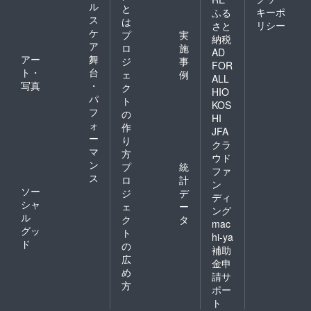
ル
と
キーポ
ふる
ス
は
リシー
さと
ケ
プ
実
納税
ア
ロ
施
AD
アー
舞
ジ
事
FOR
ト・
台
ェ
例
ALL
写真
・
ク
HIO
パ
ト
KOS
フ
の
HI
ォ
作
JFA
ー
り
クラ
マ
方
ウド
ン
プ
統
ファ
ス
ロ
計
ン
ソー
ジ
デ
ディ
シャ
ェ
ー
ング
ル
ク
タ
mac
グッ
ト
hi-ya
ド
の
補助
広
金申
め
請サ
方
ポー
ト