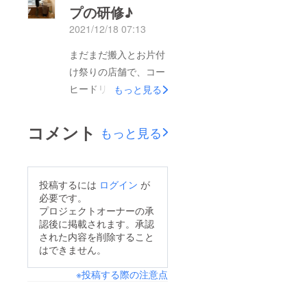
になりました。重ねて
プの研修♪
ではなく、スタッフさ
お礼申し上げます。な
2021/12/18 07:13
んもインタビューに答
お、リターンのご確認
えてくださって、ここ
まだまだ搬入とお片付
のお返事を頂いていな
数日、せっせとまとめ
け祭りの店舗で、コー
い方が数名いらっしゃ
ておりました。彼女の
ヒードリップの研修で
もっと見る
います。お気付きの時
レポートはこんな締め
した。大好きなリタル
にご返信頂ければ幸い
となっています。カ
コーヒーさんのブレン
です。どうぞよろしく
コメント
もっと見る
フェだけに言えること
ドとデカフェ（ノンカ
お願い致します。
ではありませんが、限
フェインコーヒー）を
2022年1月11日に無
られた時間やお金の中
使わせて頂くことに
事、お店をオープンす
投稿するには
ログイン
が
でどのようにすれば最
なっていて、それだけ
ることができました。
必要です。
善を尽くすことが出来
でもワクワクなのに、
プロジェクトオーナーの承
沢山の方にお力添えを
るのかを考えに考え抜
認後に掲載されます。承認
リタルコーヒーのオー
頂き、また、お花やお
いて答えを出さなけれ
された内容を削除すること
ナー三上さん自ら、ド
祝いなどのお気遣いを
はできません。
ばいけないというの
リップ教室をやって下
頂き、本当にありがと
が、大変ですがとても
※投稿する際の注意点
さるってことで、私も
うございます。おかげ
大切な事だと感じまし
スタッフもウキウキワ
さまで、自然栽培米お
た。例えば、メニュー