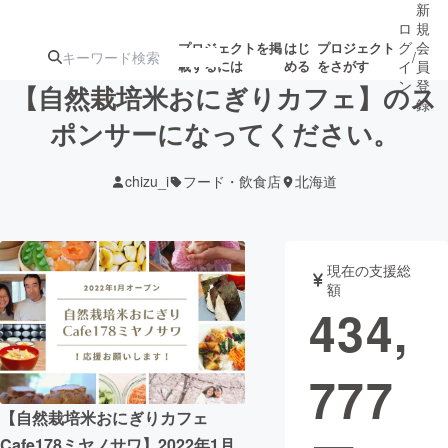
新
ロ
規
グ
会
プロジェクトを掲
はじ
プロジェクト
/
載するには
める
をさがす
イ
員
ン
登
【自然栽培米おにぎりカフェ】のス
録
ポンサーになってください。
人気のプロ
注目のリ
注目の新着プロ
募集終了が近いプ
もうすぐ公開
chizu_i
フード・飲食店
北海道
ジェクト
ターン
ジェクト
ロジェクト
されます
アート・写真
音楽
現在の支援総
額
434,
テクノロジー・ガジェット
ゲーム・サ
777
映像・映画
書籍・雑誌
【自然栽培米おにぎりカフェ
ビジネス・起業
チャレンジ
Cafe178ミヤノサワ】2022年1月