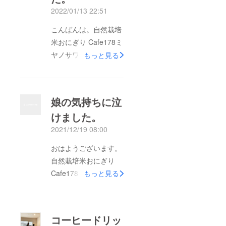
2022/01/13 22:51
こんばんは。自然栽培
米おにぎり Cafe178ミ
ヤノサワです。こちら
もっと見る
でのご挨拶が遅くな
り、申し訳ございませ
ん。ご支援して下さっ
娘の気持ちに泣
た皆さまには直接メッ
けました。
セージにてお礼をさせ
2021/12/19 08:00
て頂きました。目標額
には届かなかったもの
おはようございます。
の、沢山のご支援、そ
自然栽培米おにぎり
して応援メッセージ、
Cafe178ミヤノサワ稲
もっと見る
本当にありがとうござ
葉千津です。今回のカ
いました。オープン前
フェ開業のことを中2
の不安な気持ちのな
の娘がレポートにして
コーヒードリッ
か、とてもとても励み
くれています。私だけ