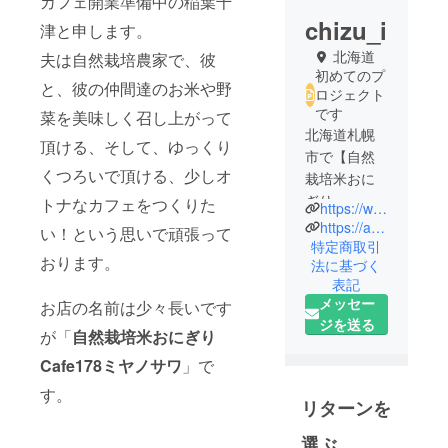
カフェ開業準備中の稲葉千
chizu_i
津と申します。
北海道
夫は自然栽培農家で、彼
初めてのプ
と、彼の仲間達のお米や野
ロジェクト
です
菜を美味しく召し上がって
北海道札幌
頂ける、そして、ゆっくり
市で【自然
くつろいで頂ける、少しオ
栽培米おに
ぎり
トナなカフェをつくりた
https://www.facebook.com/inabachizu
Cafe178ミヤ
https://ameblo.jp/cafe178miyanosawa/
い！という思いで頑張って
ノサワ】開
特定商取引
おります。
法に基づく
業準備中の
表記
稲葉千津で
メッセー
お店の名前は少々長いです
す。どうぞ
ジを送る
よろしくお
が「
自然栽培米おにぎり
願い致しま
Cafe178ミヤノサワ
」で
す。
す。
リターンを
選ぶ