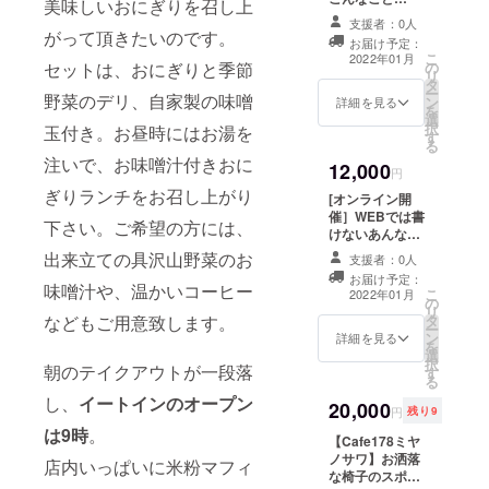
美味しいおにぎりを召し上
【Cafe178ミヤ
してください
支援者：0人
ノサワ】開業資
ね。
がって頂きたいのです。
お届け予定：
金のリアルにつ
こ
2022年01月
の
セットは、おにぎりと季節
いて。 お話会に
リ
タ
ご招待致しま
ー
野菜のデリ、自家製の味噌
ン
す。 会場は、
詳細を見る
を
選
オープンしたて
択
玉付き。お昼時にはお湯を
す
のCafe178ミヤ
る
ノサワとなりま
注いで、お味噌汁付きおに
12,000
す。 カフェ開業
円
や起業のための
ぎりランチをお召し上がり
[オンライン開
資金調達方法に
催］WEBでは書
興味のある方は
下さい。ご希望の方には、
けないあんなこ
ぜひ。 お礼の
とやこんなこと
出来立ての具沢山野菜のお
メールにて開催
支援者：0人
【Cafe178ミヤ
日時のお知らせ
お届け予定：
ノサワ】開業資
味噌汁や、温かいコーヒー
こ
をさせて頂きま
2022年01月
の
金のリアルにつ
リ
す。 万が一、お
タ
などもご用意致します。
いて。 オンライ
ー
話会の日程が合
ン
ンお話会にご招
詳細を見る
を
わずご参加頂け
選
待致します。 カ
択
ない場合には、
朝のテイクアウトが一段落
す
フェ開業や起業
る
WEB開催のご案
のための資金調
内を致します。
し、
イートインのオープン
20,000
達方法に興味の
円
残り9
ある方はぜひ。
は9時
。
【Cafe178ミヤ
お礼のメールに
ノサワ】お洒落
て開催日時をご
店内いっぱいに米粉マフィ
な椅子のスポン
案内致します。