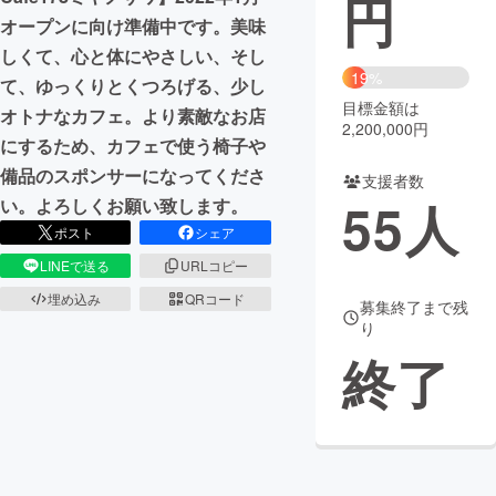
円
オープンに向け準備中です。美味
まちづくり・地域活性化
しくて、心と体にやさしい、そし
19%
て、ゆっくりとくつろげる、少し
目標金額は
CAMPFIRE for Social Good
CAMPFIRE Creation
オトナなカフェ。より素敵なお店
2,200,000円
CAMPFIREふるさと納税
machi-ya
コミュニティ
にするため、カフェで使う椅子や
備品のスポンサーになってくださ
支援者数
55
人
い。よろしくお願い致します。
ポスト
シェア
LINEで送る
URLコピー
埋め込み
QRコード
募集終了まで残
り
終了