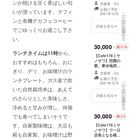
サー。 ご自身が
もし万が一、オ
ンが焼ける甘く香ばしい匂
支援者：5人
スポンサーと
ンラインお話会
お届け予定：
いが漂っています。マフィ
なった椅子には1
の日程が合わず
こ
2021年12月
の
脚ごとにご芳名
ご参加頂けない
リ
ンと有機デカフェコーヒー
タ
タグを付けさせ
場合には、1週間
ー
ン
ていただきま
詳細を見る
程度のアーカイ
を
でごゆっくりお過ごし下さ
選
す。 メールにて
ブ公開を考えて
択
す
ドリンクチケッ
おります。
い。
る
ト（お好きな飲
30,000
み物1杯・有効期
円
残り10
限2022年3月末
ランチタイムは11時
から。
【Cafe178ミヤ
日）付きのお礼
ノサワ】空調の
状をお届けしま
おすすめはもちろん、おに
要。寒冷地用暖
すので、ぜひ、
ぎり、デリ、お味噌汁のラ
房エアコンのス
実物をご確認い
支援者：0人
ポンサー。 寒冷
ただき、ごゆっ
お届け予定：
ンチプレート。ガス釜で炊
地用暖房エアコ
くりお過ごし下
こ
2021年12月
の
ンの設置は総額
さいませ。 プレ
リ
いた自然栽培米は、あえて
タ
30万円を超えま
オープンの日時
ー
ン
す。 冬も夏も、
詳細を見る
もご案内致しま
のさらりとした美味しさ。
を
選
カフェに足を運
す。 一足早く、
択
す
んで下さるお客
よりお洒落に
冷めると甘みが増し、何個
る
様により快適に
なった
30,000
過ごして頂ける
でも食べてしまいそうで
【Cafe178ミヤ
円
残り2
ように、どうぞ
ノサワ】へいら
す。自家製味噌は、大豆も
【Cafe178ミヤ
お力を貸して下
してください
ノサワ】で一日
さい。 当初は自
ね。
糀も自家製。お味噌汁は野
店長となる権
宅で使用してい
利。 2022年1月