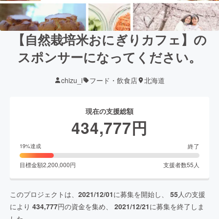
【自然栽培米おにぎりカフェ】の
スポンサーになってください。
chizu_i
フード・飲食店
北海道
現在の支援総額
434,777
円
終了
19
%達成
目標金額
2,200,000
円
支援者数
55
人
このプロジェクトは、
2021/12/01
に募集を開始し、
55
人の支援
により
434,777
円の資金を集め、
2021/12/21
に募集を終了しま
した