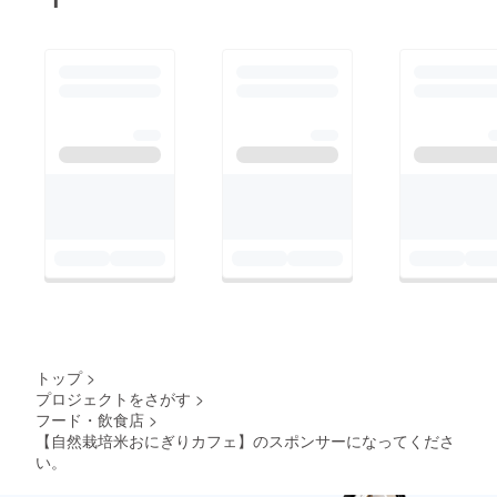
す。
かってしまったり、帰
宅時間までに間に合わ
ず留守番が多くなって
しまったり、色々皺寄
せがいってしまってい
るのに。こんなに愛情
いっぱいのプレゼント
をもらえるとは、夢に
も思いませんでした。
嬉しいです。精一杯以
上で頑張ります。プロ
ジェクトはあと2日と
なりました。ご支援、
トップ
>
応援メッセージ、本当
プロジェクトをさがす
>
にありがとうございま
フード・飲食店
>
【自然栽培米おにぎりカフェ】のスポンサーになってくださ
す。
い。