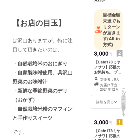
目標金額
【お店の目玉】
未達でも
リターン
が届きま
す
(All-in
は沢山ありますが、特に注
方式)
目して頂きたいのは、
3,000
円
【Cafe178ミヤ
・
自然栽培米のおにぎり
！
ノサワ】応援の
・
自家製味噌使用、具沢山
お気持ち。 ブロ
グやインスタに
支援者：9人
野菜のお味噌汁
てお名前をご紹
お届け予定：
介させて頂きま
こ
2021年12月
・
新鮮な季節野菜のデリ
の
す。 備考欄でお
リ
タ
名前をお知らせ
（おかず）
ー
ン
ください。 おひ
詳細を見る
を
選
とり様何口でも
・
自然栽培米粉のマフィン
択
す
大歓迎。お礼の
る
メールをお送り
と手作りスイーツ
3,000
致します。
円
【Cafe178ミヤ
です。
ノサワ】応援の