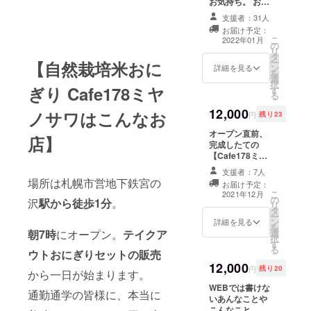
お気持ち。 お名
前は非公表とさ
支援者：31人
せて頂きます。
お届け予定：
おひとり様何口
こ
2022年01月
の
でも大歓迎。お
リ
タ
礼のメールをお
ー
【自然栽培米おに
ン
送り致します。
詳細を見る
を
選
択
ぎり Cafe178ミヤ
す
る
12,000
ノサワはこんなお
円
残り23
オープン直前、
店】
完成したての
【Cafe178ミヤ
ノサワ】内覧会
支援者：7人
に参加する権
場所は札幌市営地下鉄宮の
お届け予定：
利。 プレオープ
こ
2021年12月
の
ンよりも更に
沢
駅から徒歩1分
。
リ
タ
前、ピカピカの
ー
ン
Cafeに遊びにき
詳細を見る
を
選
朝7時
にオープン。
テイクア
てください。 お
択
す
礼のメールに
る
ウトおにぎりセットの販売
て、内覧会の日
12,000
時をお知らせ致
円
残り20
から一日が始まります。
します。 誰より
WEBでは書けな
も早く
通勤通学の皆様に、本当に
いあんなことや
【Cafe178ミヤ
こんなこと
ノサワ】へいら