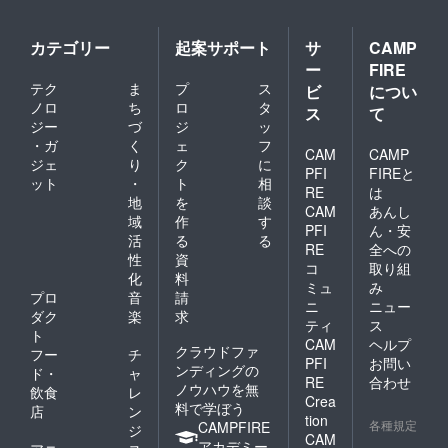
カテゴリー
起案サポート
サ
CAMP
ー
FIRE
テク
ま
プ
ス
ビ
につい
ノロ
ち
ロ
タ
ス
て
ジー
づ
ジ
ッ
・ガ
く
ェ
フ
CAM
CAMP
ジェ
り
ク
に
PFI
FIREと
ット
・
ト
相
RE
は
地
を
談
CAM
あんし
域
作
す
PFI
ん・安
活
る
る
RE
全への
性
資
コ
取り組
化
料
ミュ
み
プロ
音
請
ニ
ニュー
ダク
楽
求
ティ
ス
ト
CAM
ヘルプ
クラウドファ
フー
チ
PFI
お問い
ンディングの
ド・
ャ
RE
合わせ
ノウハウを無
飲食
レ
Crea
料で学ぼう
店
ン
tion
各種規定
CAMPFIRE
ジ
CAM
アカデミー