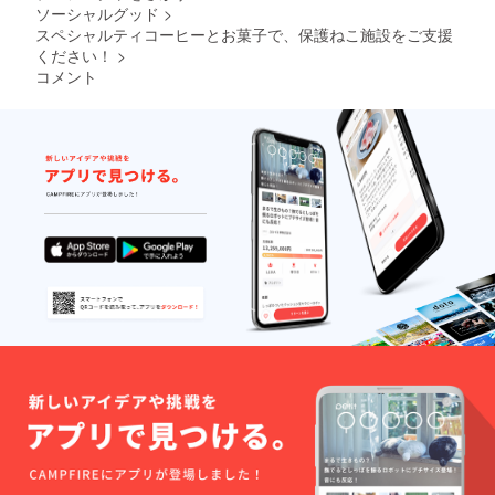
ヒー
山県産
ソーシャルグッド
>
シュー
（粉）
小麦
ラスク
スペシャルティコーヒーとお菓子で、保護ねこ施設をご支援
袋サイ
「ふく
１つ ・
ください！
>
ズ：
ほの
糖衣
9.6cm×
か」の
コメント
ナッツ
11.8cm
焼き菓
１袋 ・
内容
子は、
スノー
量：8g
コー
ボール
挽き
ヒー専
１袋 ・
方：中
門店が
ロイ君
挽き 保
提案す
よつば
存方
るコー
君ペア
法：高
ヒーに
スタッ
温多湿
合う焼
キング
を避け
き菓子
カップ
開封後
です。
色：
はでき
化学調
ロイ君
るだけ
味料、
（ホワ
早めに
化学着
イト）
お召し
色料、
よつば
上がり
香料一
君（グ
下さ
切不使
レイ）
い。 生
用の安
サイ
豆生産
心な焼
ズ：口
国名
き菓子
径
（生産
です。
79mm×
者）：
名称：
高さ
コスタ
クッ
93mm