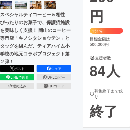
円
まちづくり・地域活性化
スペシャルティコーヒー＆相性
ぴったりのお菓子で、保護猫施設
CAMPFIRE for Social Good
CAMPFIRE Creation
を美味しく支援！ 岡山のコーヒー
151%
CAMPFIREふるさと納税
machi-ya
コミュニティ
専門店「キノシタショウテン」と
目標金額は
500,000円
タッグを組んだ、ティアハイム小
学校の地元コラボプロジェクト第
支援者数
２弾！
84
人
ポスト
シェア
LINEで送る
URLコピー
埋め込み
QRコード
募集終了まで残
り
終了