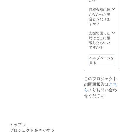
容
（生産
キー
量：約
者）：
（チョ
目標金額に届
290mL
コスタ
コ）３
かなかった場
【コー
リカ
枚 ・
合どうなりま
ヒー詳
（カル
クッ
すか？
細】 世
デロ
キー
界の優
ン・カ
（マカ
支援で困った
良生産
ス
ダミ
時はどこに相
者より
ティー
ア）３
談したらいい
よりす
ジョ
枚 ・
ですか？
ぐりの
家） グ
クッ
品質の
アテマ
キー
いい
ラ
ヘルプページを
（キャ
コー
（ファ
見る
ラメ
ヒー豆
ン・ル
ル）３
を選
イス・
枚 ・
び、豆
B・オル
このプロジェクト
クッ
の個性
テガ）
の問題報告は
こち
キー
が引き
コロン
（チャ
ら
よりお問い合わ
立つよ
ビア
イ）３
う丁寧
せください
（ブエ
枚 ・ク
に焙煎
サコ市
ロッカ
してい
指定地
ン１つ
ます。
域の生
・ガ
名称：
産者）
レット
レギュ
【おか
ブルト
ラー
し詳
トップ
>
ンヌ１
コー
細】 岡
プロジェクトをさがす
>
つ ・