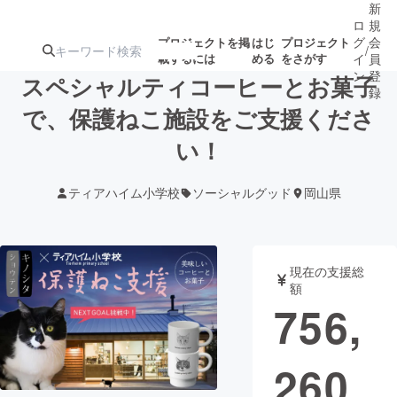
新
ロ
規
グ
会
プロジェクトを掲
はじ
プロジェクト
/
載するには
める
をさがす
イ
員
ン
登
スペシャルティコーヒーとお菓子
録
で、保護ねこ施設をご支援くださ
い！
人気のプロ
注目のリ
注目の新着プロ
募集終了が近いプ
もうすぐ公開
ジェクト
ターン
ジェクト
ロジェクト
されます
ティアハイム小学校
ソーシャルグッド
岡山県
アート・写真
音楽
現在の支援総
テクノロジー・ガジェット
ゲーム・サ
額
756,
映像・映画
書籍・雑誌
260
ビジネス・起業
チャレンジ