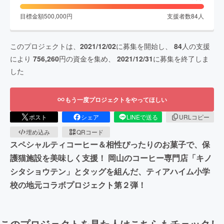
目標金額
500,000
円
支援者数
84
人
このプロジェクトは、
2021/12/02
に募集を開始し、
84
人の支援
により
756,260
円の資金を集め、
2021/12/31
に募集を終了しま
した
もう一度プロジェクトをやってほしい
ポスト
シェア
LINEで送る
URLコピー
埋め込み
QRコード
スペシャルティコーヒー＆相性ぴったりのお菓子で、保
護猫施設を美味しく支援！ 岡山のコーヒー専門店「キノ
シタショウテン」とタッグを組んだ、ティアハイム小学
校の地元コラボプロジェクト第２弾！
このプロジェクトを見た人はこちらもチェックし