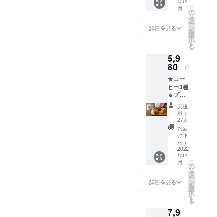
年01
アハイム小
の猫た
こ
月
ちの写
の
学校 購買
リ
真2-3枚
タ
ー
部』
付き
ン
詳細を見る
を
で、お
https://tierhei
選
択
礼の
す
m-ps.jp/ で
る
メール
お買い物い
5,9
をお送
りさせ
80
ただくこと
円
ていた
で、誰でも
★コー
だきま
ヒー3種
保護ねこ活
す
＆プチ
動に参加で
おやつ
支援
きます。
+ロイ君
者：
カップ1
27人
つ ・珈
お届
毎週校舎に
琲バッ
け予
て「にちよ
グ（コ
定：
スタリ
2022
う定期譲渡
年01
カ）１
こ
会」を開催
月
つ ・珈
の
リ
琲バッ
していま
タ
ー
グ（グ
ン
詳細を見る
す。ぜひ遊
を
アテマ
選
択
びに来てく
ラ）１
す
る
つ ・珈
ださい。
7,9
琲バッ