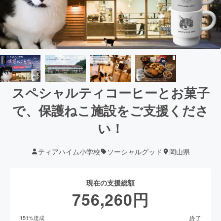
スペシャルティコーヒーとお菓子
で、保護ねこ施設をご支援くださ
い！
ティアハイム小学校
ソーシャルグッド
岡山県
現在の支援総額
756,260
円
終了
151
%達成