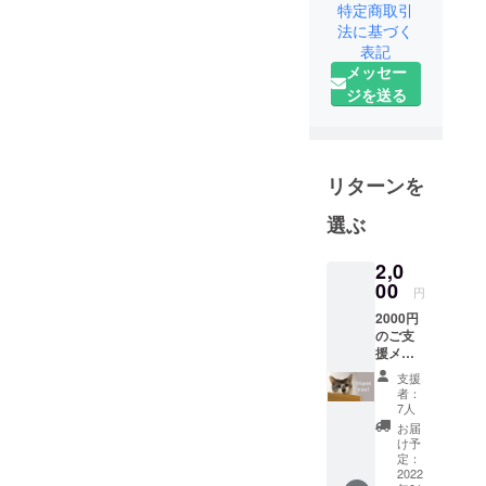
特定商取引
を「個人の
法に基づく
善意に依存
表記
しすぎるの
メッセー
ではなく、
ジを送る
社会の仕組
みとして救
う」ことを
目的として
リターンを
います。活
選ぶ
動資金源と
して地元協
2,0
力企業との
00
円
コラボでク
2000円
ラウドファ
のご支
ンディング
援メ
ニュー
を毎月行っ
支援
。 リ
者：
ています。
ターン
7人
には
お届
ティア
また、ECサ
け予
ハイム
定：
イト『ティ
小学校
2022