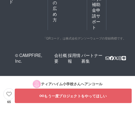
内容
ド
の
補助
家） エ
量：１
広
チオピ
金申
枚 約
め
ア
35g 名
請サ
FC（ア
方
称：ク
ポー
ダメ・
ロッカ
ト
マゾ
ン 内容
リョ集
量：１
落の農
「QRコード」は株式会社デンソーウェーブの登録商標です。
枚 約
家）
30g 名
【おか
称：
し詳
フィナ
© CAMPFIRE,
会社概
採用情
パートナー
細】 岡
ンシェ
Inc.
要
報
募集
山県産
内容
小麦
量：１
「ふく
枚 約
ほの
22g 保
か」の
存方
ティアハイム小学校
さんへアンコール
焼き菓
法：高
子は、
温多湿
コー
もう一度プロジェクトをやってほしい
を避け
ヒー専
開封後
65
門店が
はでき
提案す
るだけ
るコー
早めに
ヒーに
お召し
合う焼
上がり
き菓子
下さ
です。