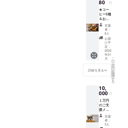
グ（コ
80
円
ロンビ
★コー
ア）１
ヒー5種
つ ・
＆おや
クッ
つ
キー
本CFに掲載
支援
+カップ
（プ
者：
されている
1つ（柄
レー
8人
すべての内
が選べ
ン）3枚
お届
る） ・
・クッ
け予
容の権利
珈琲
キー
定：
は、ティア
バッグ
2022
（チョ
年01
（コス
ハイム小学
コ）3枚
こ
月
タリ
・ガ
の
校に帰属ま
リ
カ）１
レット
タ
ー
たは著作権
つ ・珈
ブルト
ン
詳細を見る
を
琲バッ
ンヌ１
選
者より許諾
択
グ（グ
枚 ・ロ
す
を得て使用
る
アテマ
イ君ス
10,
していま
ラ）１
タッキ
つ ・珈
000
ングマ
す。本CFの
円
琲バッ
グカッ
掲載内容の
１万円
グ（コ
プ１個
のご支
ロンビ
一部および
色：
援メ
ア）１
ホワイ
すべてにつ
ニュー
つ ・珈
ト サ
支援
いて、無断
。 リ
琲バッ
イズ：
者：
ターン
グ（エ
口径
3人
で複製、転
には