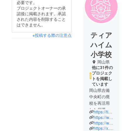
必要です。
プロジェクトオーナーの承
認後に掲載されます。承認
された内容を削除すること
はできません。
ティア
※投稿する際の注意点
ハイム
小学校
岡山県
他に31件の
プロジェク
トを掲載し
ています
岡山県吉備
中央町の廃
校を再活用
した保護ね
https://tierheim-ps.jp/
こ施設で
https://www.instagram.com/tierheim.p.s/?hl=ja
す。
https://www.facebook.com/tierheim.okayama
https://x.com/tierheim_ps
保護猫活動