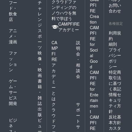
家） エ
下さ
クラウドファ
フー
チ
ヒー
PFI
お問い
チオピ
い。 ◎
ンディングの
ド・
ャ
（粉）
ア
RE
合わせ
原材料
ノウハウを無
飲食
レ
袋サイ
FC（ア
及び添
Crea
料で学ぼう
ズ：
店
ン
ダメ・
加物等
tion
9.6cm×
各種規定
CAMPFIRE
マゾ
ジ
の食品
CAM
11.8cm
リョ集
アカデミー
表示は
アニ
ス
内容
利用規
PFI
落の農
お届け
メ・
ポ
量：8g
約
家）
RE
商品の
漫画
ー
挽き
CA
説
【おか
ラベル
細則
for
方：中
ツ
し詳
MP
明
に表記
プライ
Soci
挽き 保
細】 岡
ファ
映
されま
FI
会
バシー
al
存方
山県産
す。
ッ
像
RE
・
ポリ
法：高
Goo
小麦
ショ
・
ア
相
温多湿
シー
d
「ふく
ン
映
を避け
カ
談
ほの
特定商
CAM
開封後
画
デ
会
か」の
取引法
PFI
はでき
ゲー
書
焼き菓
ミ
に基づ
RE
るだけ
子は、
ム・
籍
ー
く表記
for
早めに
コー
サー
・
と
お召し
情報セ
Ente
ヒー専
ビス
雑
は
上がり
門店が
キュリ
rtain
開発
誌
下さ
ク
サ
提案す
ティ方
men
い。 生
出
るコー
ラ
ポ
針
t
豆生産
ヒーに
版
ウ
ー
反社基
CAM
国名
合う焼
ビジ
ビ
ド
ト
（生産
本方針
PFI
き菓子
ネ
ュ
フ
サ
者）：
カスタ
です。
RE
ス・
ー
コスタ
ァ
ー