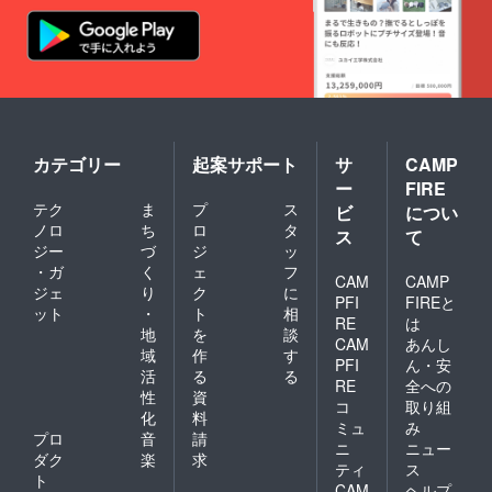
リカ
キー
容
（カル
（プ
量：約
デロ
レー
290mL
ン・カ
ン、
【コー
ス
チョ
ヒー詳
ティー
コ） 内
細】 世
ジョ
容量：
界の優
家） グ
各3枚入
良生産
アテマ
り 各
者より
ラ
カテゴリー
起案サポート
サ
CAMP
約34g
よりす
（ファ
名称：
ー
FIRE
ぐりの
ン・ル
ガレッ
テク
ま
プ
ス
品質の
ビ
につい
イス・
トブル
いい
ノロ
ち
ロ
タ
B・オル
トンヌ
ス
て
コー
テガ）
ジー
づ
ジ
ッ
内容
ヒー豆
コロン
量：１
・ガ
く
ェ
フ
を選
CAM
CAMP
ビア
枚 約
ジェ
り
ク
に
び、豆
（ブエ
PFI
FIREと
35g 保
ット
・
ト
相
の個性
サコ市
存方
RE
は
が引き
地
を
談
指定地
法：高
CAM
あんし
立つよ
域の生
域
作
す
温多湿
PFI
ん・安
う丁寧
産者）
を避け
活
る
る
に焙煎
RE
全への
エチオ
開封後
性
資
してい
コ
取り組
ピア
はでき
化
料
ます。
M（ハ
るだけ
ミュ
み
名称：
プロ
音
請
ロハ
早めに
ニ
ニュー
レギュ
ダク
楽
求
ディ集
お召し
ティ
ス
ラー
落の農
上がり
ト
CAM
ヘルプ
コー