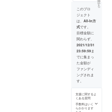
選
・ガ
レギュ
択
琲バッ
す
レット
ラー
る
グ（グ
ブルト
このプロ
コー
アテマ
ンヌ１
ヒー
ジェクト
ラ）１
つ ・
（粉）
つ ・珈
フィナ
は、
All-In方
袋サイ
琲バッ
ンシェ
ズ：
式
です。
グ（コ
１つ ・
9.6cm×
ロンビ
選べる
目標金額に
11.8cm
ア）１
カップ
内容
関わらず、
つ ・珈
１つ
量：8g
琲バッ
（ロイ
2021/12/31
挽き
グ（エ
君orよ
方：中
23:59:59
ま
チオピ
つば
挽き 保
アM）
君）
でに集まっ
存方
１つ ・
色：ロ
法：高
た金額が
珈琲
イ君
温多湿
バッグ
（ホワ
ファンディ
を避け
（エチ
イト）
開封後
ングされま
オピア
よつば
はでき
FC）１
君（グ
す。
るだけ
つ ・
レイ）
早めに
クッ
サイ
お召し
キー
ズ：口
上がり
支援に関するよ
（プ
径
下さ
くある質問
レー
79mm×
い。 生
ン）３
手数料はいく
高さ
豆生産
枚 ・
らかかります
93mm
国名
クッ
か？