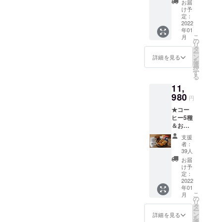
チオピ
79mm×
お届
載、送信、
ティア
アM）
高さ
け予
ハイム
放送、配
１つ ・
定：
93mm
小学校
2022
珈琲
容
布、貸与、
年01
の猫た
バッグ
量：約
こ
月
翻訳、変造
ちの写
（エチ
の
290mL
リ
真を
オピア
タ
することは
【コー
ー
使った
FC）１
ン
ヒー詳
詳細を見る
禁止致しま
を
カード
つ ・
選
細】 世
択
す。
付き
クッ
す
界の優
る
で、お
キー
良生産
11,
礼の
（プ
者より
メール
980
レー
よりす
円
をお送
ン）３
ぐりの
★コー
りさせ
枚 ・
品質の
ヒー5種
ていた
クッ
いい
＆おや
だきま
キー
コー
ついっ
す
（チョ
ヒー豆
支援
ぱい
コ）３
を選
者：
+ロイ君
枚 ・
39人
び、豆
よつば
クッ
の個性
お届
君ペア
キー
け予
が引き
カップ
定：
（マカ
立つよ
・珈琲
2022
ダミ
う丁寧
年01
バッグ
ア）３
に焙煎
こ
月
（コス
の
枚 ・ク
してい
リ
タリ
タ
ロッカ
ます。
ー
カ）１
ン
ン１つ
詳細を見る
名称：
を
つ ・珈