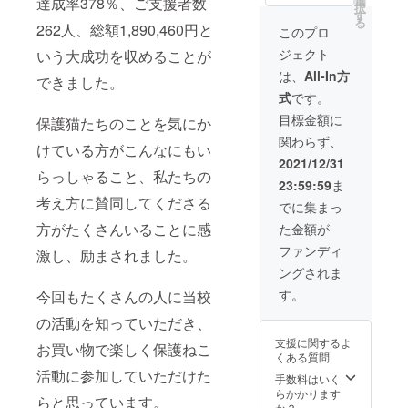
選
達成率378％、ご支援者数
・ガ
レギュ
択
琲バッ
す
レット
ラー
る
グ（グ
262人、総額1,890,460円と
ブルト
このプロ
コー
アテマ
ンヌ１
ヒー
ジェクト
いう大成功を収めることが
ラ）１
つ ・
（粉）
つ ・珈
フィナ
は、
All-In方
袋サイ
できました。
琲バッ
ンシェ
ズ：
式
です。
グ（コ
１つ ・
9.6cm×
ロンビ
選べる
目標金額に
11.8cm
保護猫たちのことを気にか
ア）１
カップ
内容
関わらず、
つ ・珈
１つ
けている方がこんなにもい
量：8g
琲バッ
（ロイ
2021/12/31
挽き
グ（エ
らっしゃること、私たちの
君orよ
方：中
23:59:59
ま
チオピ
つば
挽き 保
考え方に賛同してくださる
アM）
君）
でに集まっ
存方
１つ ・
色：ロ
法：高
方がたくさんいることに感
た金額が
珈琲
イ君
温多湿
バッグ
（ホワ
ファンディ
を避け
激し、励まされました。
（エチ
イト）
開封後
ングされま
オピア
よつば
はでき
FC）１
君（グ
す。
今回もたくさんの人に当校
るだけ
つ ・
レイ）
早めに
クッ
の活動を知っていただき、
サイ
お召し
キー
ズ：口
上がり
支援に関するよ
お買い物で楽しく保護ねこ
（プ
径
下さ
くある質問
レー
79mm×
い。 生
活動に参加していただけた
ン）３
手数料はいく
高さ
豆生産
枚 ・
らかかります
93mm
国名
らと思っています。
クッ
か？