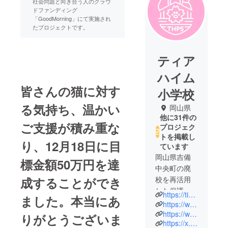
社会問題と向き合う人のクラウ
ドファンディング
「GoodMorning」にて実施され
たプロジェクトです。
ティア
ハイム
皆さんの猫に対す
小学校
る気持ち、温かい
岡山県
他に31件の
ご支援が積み重な
プロジェク
トを掲載し
り、12月18日に目
ています
岡山県吉備
標金額50万円を達
中央町の廃
成することができ
校を再活用
した保護ね
https://tierheim-ps.jp/
ました。本当にあ
こ施設で
https://www.instagram.com/tierheim.p.s/?hl=ja
す。
https://www.facebook.com/tierheim.okayama
りがとうございま
https://x.com/tierheim_ps
保護猫活動