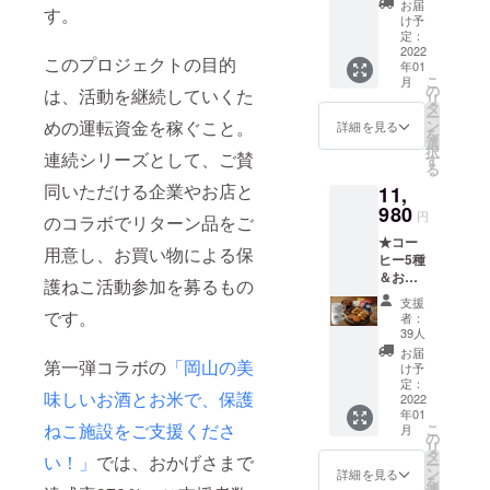
チオピ
79mm×
お届
す。
載、送信、
ティア
アM）
高さ
け予
ハイム
放送、配
１つ ・
定：
93mm
小学校
2022
珈琲
容
布、貸与、
このプロジェクトの目的
年01
の猫た
バッグ
量：約
こ
月
翻訳、変造
ちの写
（エチ
の
290mL
は、活動を継続していくた
リ
真を
オピア
タ
することは
【コー
ー
使った
FC）１
めの運転資金を稼ぐこと。
ン
ヒー詳
詳細を見る
禁止致しま
を
カード
つ ・
選
細】 世
択
連続シリーズとして、ご賛
す。
付き
クッ
す
界の優
る
で、お
キー
良生産
同いただける企業やお店と
11,
礼の
（プ
者より
メール
980
レー
よりす
円
のコラボでリターン品をご
をお送
ン）３
ぐりの
★コー
りさせ
枚 ・
品質の
用意し、お買い物による保
ヒー5種
ていた
クッ
いい
＆おや
だきま
キー
護ねこ活動参加を募るもの
コー
ついっ
す
（チョ
ヒー豆
支援
ぱい
です。
コ）３
を選
者：
+ロイ君
枚 ・
39人
び、豆
よつば
クッ
の個性
お届
第一弾コラボの
「岡山の美
君ペア
キー
け予
が引き
カップ
定：
（マカ
立つよ
味しいお酒とお米で、保護
・珈琲
2022
ダミ
う丁寧
年01
バッグ
ア）３
に焙煎
ねこ施設をご支援くださ
こ
月
（コス
の
枚 ・ク
してい
リ
タリ
タ
ロッカ
ます。
い！」
では、おかげさまで
ー
カ）１
ン
ン１つ
詳細を見る
名称：
を
つ ・珈