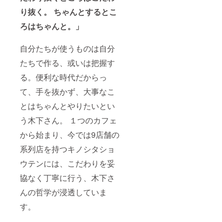
家） エ
下さ
ヒー
チオピ
い。 ◎
り抜く。 ちゃんとするとこ
（粉）
ア
原材料
袋サイ
FC（ア
ろはちゃんと。」
及び添
ズ：
ダメ・
加物等
9.6cm×
マゾ
の食品
11.8cm
自分たちが使うものは自分
リョ集
表示は
内容
落の農
お届け
たちで作る、或いは把握す
量：8g
家）
商品の
挽き
【おか
ラベル
る。便利な時代だからっ
方：中
し詳
に表記
挽き 保
細】 岡
されま
て、手を抜かず、大事なこ
存方
山県産
す。
法：高
小麦
とはちゃんとやりたいとい
温多湿
「ふく
を避け
う木下さん。 １つのカフェ
ほの
開封後
か」の
はでき
から始まり、今では9店舗の
焼き菓
るだけ
子は、
系列店を持つキノシタショ
早めに
コー
お召し
ヒー専
ウテンには、こだわりを妥
上がり
門店が
下さ
提案す
協なく丁寧に行う、木下さ
い。 生
るコー
豆生産
ヒーに
んの哲学が浸透していま
国名
合う焼
（生産
す。
き菓子
者）：
です。
コスタ