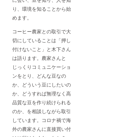
内容
家） エ
量：１
り、環境を知ることから始
チオピ
枚 約
ア
35g 名
めます。
FC（ア
称：ク
ダメ・
ロッカ
マゾ
ン 内容
コーヒー農家との取引で大
リョ集
量：１
落の農
枚 約
切にしていることは「押し
家）
30g 名
【おか
付けないこと」と木下さん
称：
し詳
フィナ
は語ります。農家さんと
細】 岡
ンシェ
山県産
内容
じっくりコミュニケーショ
小麦
量：１
「ふく
枚 約
ンをとり、どんな豆なの
ほの
22g 保
か」の
存方
か、どういう豆にしたいの
焼き菓
法：高
子は、
か、どうすれば無理なく高
温多湿
コー
を避け
品質な豆を作り続けられる
ヒー専
開封後
門店が
はでき
のか、を相談しながら取引
提案す
るだけ
るコー
早めに
しています。コロナ禍で海
ヒーに
お召し
合う焼
上がり
外の農家さんに直接買い付
き菓子
下さ
です。