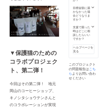
容
（生産
キー
量：約
者）：
（チョ
目標金額に届
290mL
コスタ
コ）３
かなかった場
【コー
リカ
枚 ・
合どうなりま
ヒー詳
（カル
クッ
すか？
細】 世
デロ
キー
界の優
ン・カ
（マカ
支援で困った
良生産
ス
ダミ
時はどこに相
者より
ティー
ア）３
談したらいい
よりす
ジョ
枚 ・
ですか？
ぐりの
家） グ
クッ
品質の
アテマ
キー
いい
ラ
ヘルプページを
（キャ
コー
▼保護猫のための
（ファ
見る
ラメ
ヒー豆
ン・ル
ル）３
を選
イス・
コラボプロジェク
枚 ・
び、豆
B・オル
このプロジェクト
クッ
の個性
テガ）
ト、第二弾！
の問題報告は
こち
キー
が引き
コロン
（チャ
ら
よりお問い合わ
立つよ
ビア
イ）３
う丁寧
せください
（ブエ
枚 ・ク
に焙煎
サコ市
今回はその第二弾！ 地元
ロッカ
してい
指定地
ン１つ
ます。
域の生
岡山のコーヒーショップ、
・ガ
名称：
産者）
レット
レギュ
キノシタショウテンさんと
【おか
ブルト
ラー
し詳
ンヌ１
のコラボレーションが実現
コー
細】 岡
つ ・