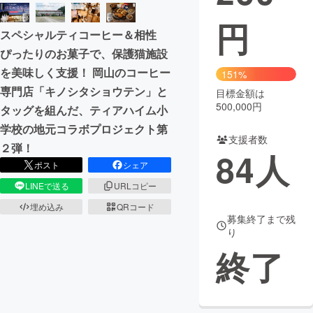
円
まちづくり・地域活性化
スペシャルティコーヒー＆相性
ぴったりのお菓子で、保護猫施設
CAMPFIRE for Social Good
CAMPFIRE Creation
を美味しく支援！ 岡山のコーヒー
151%
CAMPFIREふるさと納税
machi-ya
コミュニティ
専門店「キノシタショウテン」と
目標金額は
500,000円
タッグを組んだ、ティアハイム小
学校の地元コラボプロジェクト第
支援者数
２弾！
84
人
ポスト
シェア
LINEで送る
URLコピー
埋め込み
QRコード
募集終了まで残
り
終了