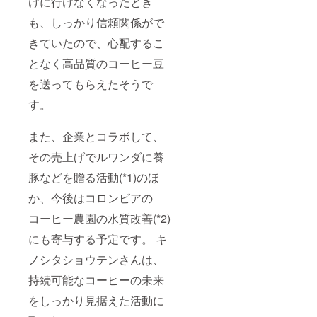
けに行けなくなったとき
い。 ◎
化学調
原材料
味料、
も、しっかり信頼関係がで
及び添
化学着
加物等
きていたので、心配するこ
色料、
の食品
香料一
表示は
となく高品質のコーヒー豆
切不使
お届け
用の安
商品の
を送ってもらえたそうで
心な焼
ラベル
き菓子
に表記
す。
です。
されま
名称：
す。
クッ
また、企業とコラボして、
キー
その売上げでルワンダに養
（プ
レー
豚などを贈る活動(*1)のほ
ン、
チョ
か、今後はコロンビアの
コ、マ
カダミ
コーヒー農園の水質改善(*2)
ア、
キャラ
にも寄与する予定です。 キ
メル、
ノシタショウテンさんは、
チャ
イ） 内
持続可能なコーヒーの未来
容量：
各3枚入
をしっかり見据えた活動に
り 各
約34g