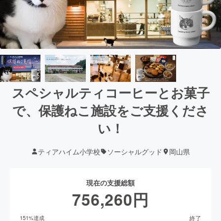
スペシャルティコーヒーとお菓子
で、保護ねこ施設をご支援くださ
い！
ティアハイム小学校
ソーシャルグッド
岡山県
現在の支援総額
756,260
円
終了
151
%達成