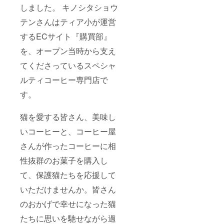
ヒー
山県産
しました。 キノシタショウ
シュー
（粉）
小麦
ラスク
袋サイ
「ふく
テンさんはティア小が運営
１つ ・
ズ：
ほの
糖衣
9.6cm×
か」の
するECサイト『購買部』
ナッツ
11.8cm
焼き菓
１袋 ・
内容
を、オープン当時から支え
子は、
スノー
量：8g
コー
ボール
てくださっているスペシャ
挽き
ヒー専
１袋 ・
方：中
門店が
ルティコーヒー専門店で
ロイ君
挽き 保
提案す
よつば
存方
るコー
す。
君ペア
法：高
ヒーに
スタッ
温多湿
合う焼
キング
を避け
き菓子
猫を愛する皆さん、美味し
カップ
開封後
です。
色：
はでき
化学調
いコーヒーと、コーヒー屋
ロイ君
るだけ
味料、
（ホワ
さんが作ったコーヒーに相
早めに
化学着
イト）
お召し
色料、
よつば
性抜群のお菓子を購入し
上がり
香料一
君（グ
下さ
切不使
て、保護猫たちを応援して
レイ）
い。 生
用の安
サイ
豆生産
心な焼
いただけませんか。皆さん
ズ：口
国名
き菓子
径
（生産
です。
のおかげで幸せになった猫
79mm×
者）：
名称：
高さ
コスタ
たちに思いを馳せながら過
クッ
93mm