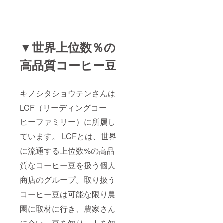
化学調
リカ
味料、
（カル
化学着
デロ
色料、
ン・カ
香料一
ス
切不使
▼世界上位数％の
ティー
用の安
ジョ
心な焼
高品質コーヒー豆
家） グ
き菓子
アテマ
です。
ラ
名称：
（ファ
クッ
キノシタショウテンさんは
ン・ル
キー
イス・
（プ
LCF（リーディングコー
B・オル
レー
テガ）
ン、
ヒーファミリー）に所属し
コロン
チョ
ビア
ています。 LCFとは、世界
コ、マ
（ブエ
カダミ
に流通する上位数%の高品
サコ市
ア） 内
指定地
容量：
質なコーヒー豆を扱う個人
域の生
各3枚入
産者）
り 各
商店のグループ。取り扱う
エチオ
約34g
ピア
名称：
コーヒー豆は可能な限り農
M（ハ
ガレッ
ロハ
園に取材に行き、農家さん
トブル
ディ集
トンヌ
落の農
に会い、豆を知り、人を知