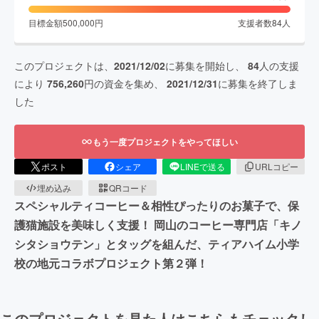
目標金額
500,000
円
支援者数
84
人
このプロジェクトは、
2021/12/02
に募集を開始し、
84
人の支援
により
756,260
円の資金を集め、
2021/12/31
に募集を終了しま
した
もう一度プロジェクトをやってほしい
ポスト
シェア
LINEで送る
URLコピー
埋め込み
QRコード
スペシャルティコーヒー＆相性ぴったりのお菓子で、保
護猫施設を美味しく支援！ 岡山のコーヒー専門店「キノ
シタショウテン」とタッグを組んだ、ティアハイム小学
校の地元コラボプロジェクト第２弾！
このプロジェクトを見た人はこちらもチェックし