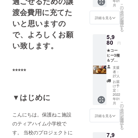
過ごせるための譲
年01
アハイム小
の猫た
こ
月
ちの写
の
学校 購買
渡会費用に充てた
リ
真2-3枚
タ
ー
部』
付き
ン
詳細を見る
を
いと思いますの
で、お
https://tierhei
選
択
礼の
す
m-ps.jp/ で
る
メール
で、よろしくお願
お買い物い
5,9
をお送
りさせ
80
ただくこと
い致します。
円
ていた
で、誰でも
★コー
だきま
ヒー3種
保護ねこ活
す
＆プチ
動に参加で
おやつ
支援
*****
きます。
+ロイ君
者：
カップ1
27人
つ ・珈
お届
毎週校舎に
琲バッ
け予
て「にちよ
グ（コ
定：
▼はじめに
スタリ
2022
う定期譲渡
年01
カ）１
こ
会」を開催
月
つ ・珈
の
リ
琲バッ
していま
タ
ー
こんにちは。保護ねこ施設
グ（グ
ン
詳細を見る
す。ぜひ遊
を
アテマ
選
のティアハイム小学校で
択
びに来てく
ラ）１
す
る
つ ・珈
ださい。
す。 当校のプロジェクトに
7,9
琲バッ