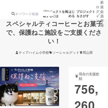
新
ロ
規
グ
会
プロジェクトを掲
はじ
プロジェクト
/
載するには
める
をさがす
イ
員
ン
登
スペシャルティコーヒーとお菓子
録
で、保護ねこ施設をご支援くださ
い！
人気のプロ
注目のリ
注目の新着プロ
募集終了が近いプ
もうすぐ公開
ジェクト
ターン
ジェクト
ロジェクト
されます
ティアハイム小学校
ソーシャルグッド
岡山県
アート・写真
音楽
現在の支援総
テクノロジー・ガジェット
ゲーム・サ
額
756,
映像・映画
書籍・雑誌
260
ビジネス・起業
チャレンジ