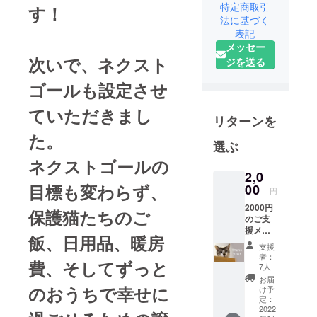
特定商取引
す！
を「個人の
法に基づく
善意に依存
表記
しすぎるの
メッセー
ではなく、
次いで、ネクスト
ジを送る
社会の仕組
ゴールも設定させ
みとして救
う」ことを
ていただきまし
目的として
リターンを
います。活
た。
選ぶ
動資金源と
ネクストゴールの
して地元協
2,0
力企業との
目標も変わらず、
00
円
コラボでク
2000円
保護猫たちのご
ラウドファ
のご支
ンディング
援メ
飯、日用品、暖房
ニュー
を毎月行っ
支援
。 リ
者：
ています。
費、そしてずっと
ターン
7人
には
お届
ティア
のおうちで幸せに
また、ECサ
け予
ハイム
定：
イト『ティ
小学校
2022