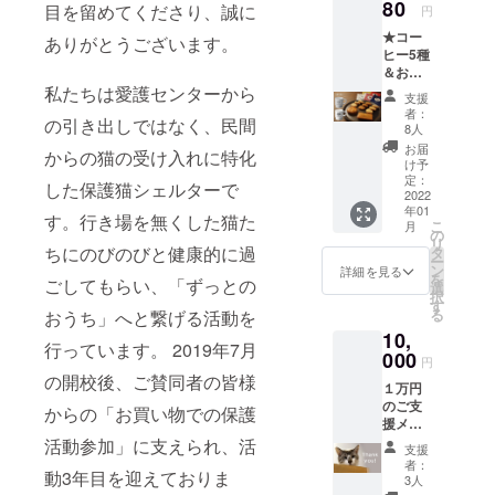
グ（コ
80
目を留めてくださり、誠に
円
ロンビ
★コー
ア）１
ありがとうございます。
ヒー5種
つ ・
＆おや
クッ
つ
私たちは愛護センターから
キー
本CFに掲載
支援
+カップ
（プ
者：
されている
の引き出しではなく、民間
1つ（柄
レー
8人
すべての内
が選べ
ン）3枚
お届
からの猫の受け入れに特化
る） ・
・クッ
け予
容の権利
珈琲
キー
定：
した保護猫シェルターで
は、ティア
バッグ
2022
（チョ
年01
（コス
ハイム小学
コ）3枚
す。行き場を無くした猫た
こ
月
タリ
・ガ
の
校に帰属ま
リ
カ）１
ちにのびのびと健康的に過
レット
タ
ー
たは著作権
つ ・珈
ブルト
ン
詳細を見る
を
ごしてもらい、「ずっとの
琲バッ
ンヌ１
選
者より許諾
択
グ（グ
枚 ・ロ
す
を得て使用
る
おうち」へと繋げる活動を
アテマ
イ君ス
10,
していま
ラ）１
タッキ
行っています。 2019年7月
つ ・珈
000
ングマ
す。本CFの
円
琲バッ
グカッ
の開校後、ご賛同者の皆様
掲載内容の
１万円
グ（コ
プ１個
のご支
ロンビ
一部および
色：
からの「お買い物での保護
援メ
ア）１
ホワイ
すべてにつ
ニュー
活動参加」に支えられ、活
つ ・珈
ト サ
支援
いて、無断
。 リ
琲バッ
イズ：
者：
動3年目を迎えておりま
ターン
グ（エ
口径
3人
で複製、転
には