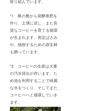
取り組んでいます。
名称：
ガレッ
トブル
トンヌ
*1 豚の糞から発酵堆肥を
内容
作り、土壌に戻し、また良
量：１
枚 約
質なコーヒーを育てる循環
35g 名
称：ク
が生まれます。剪定ばさみ
ロッカ
ン 内容
や、植樹するための原生林
量：１
枚 約
も贈っています。
30g 名
称：
シュー
*2 コーヒーの生産は大量
ラスク
内容
の汚水排出が伴います。た
量：約
50g 名
め池を利用することで綺麗
称：糖
衣ナッ
な水をつくり、そしてまた
ツ 内容
コーヒーへと循環していき
量：約
50g 名
ます。
称：ス
ノー
ボール