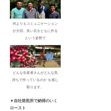
（引両
紋ほう
じ茶）
内容
量：約
何よりもコミュニケーション
43g 保
存方
が大切。良い豆をともに作る
法：高
温多湿
という姿勢で
を避け
開封後
はでき
るだけ
早めに
お召し
上がり
下さ
い。 ◎
どんな生産者さんがどんな気
原材料
及び添
持ちで作っているのか を感じ
加物等
取ります。
の食品
表示は
お届け
商品の
▼自社焙煎所で納得のいく
ラベル
に表記
ロースト
されま