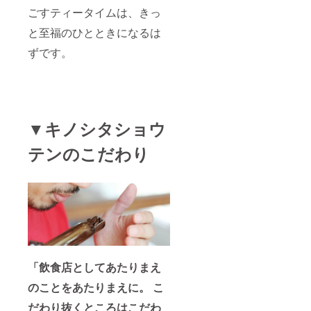
リカ
キー
容
ごすティータイムは、きっ
（カル
（プ
量：約
デロ
レー
と至福のひとときになるは
290mL
ン・カ
ン、
【コー
ス
チョ
ずです。
ヒー詳
ティー
コ） 内
細】 世
ジョ
容量：
界の優
家） グ
各3枚入
良生産
アテマ
り 各
者より
ラ
約34g
よりす
（ファ
名称：
ぐりの
▼キノシタショウ
ン・ル
ガレッ
品質の
イス・
トブル
いい
B・オル
トンヌ
テンのこだわり
コー
テガ）
内容
ヒー豆
コロン
量：１
を選
ビア
枚 約
び、豆
（ブエ
35g 保
の個性
サコ市
存方
が引き
指定地
法：高
立つよ
域の生
温多湿
う丁寧
産者）
を避け
に焙煎
エチオ
開封後
してい
ピア
はでき
ます。
「飲食店としてあたりまえ
M（ハ
るだけ
名称：
ロハ
早めに
のことをあたりまえに。 こ
レギュ
ディ集
お召し
ラー
落の農
上がり
だわり抜くところはこだわ
コー