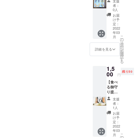
支援
カー提
でデー
回投稿
者：
供！】
タを添
しま
0人
浜名湖
付して
す。ご
お届
立うな
お送り
紹介頂
け予
重高校
くださ
いた
定：
うなぎ
2022
い。ス
キャッ
年03
部部長
キャナ
チフ
こ
月
「イル
でのお
レーズ
の
リ
ちゃ
取込み
につい
タ
ー
ん」と
頂くの
ては、
ン
詳細を見る
を
お米部
が最も
浜名湖
選
択
部長
綺麗で
うなぎ
す
る
「まい
すが、
PRのた
1,5
かちゃ
写真で
めに浜
残り50
ん」の
00
撮影し
名湖立
円
防水ス
て送っ
うな重
【食べ
テッ
て頂い
高校、
る御守
カー1
ても構
浜名湖
り提
枚。台
いませ
養魚漁
供！】
紙はA4
ん。ま
業協同
支援
日本一
サイズ
た何枚
組合、
者：
の兵
で、台
送って
青鰻会
1人
「真田
紙1枚に
頂いて
にて使
お届
幸村」
つき合
も構い
わせて
け予
の子孫
計6枚
定：
ませ
頂く場
の神社
2022
（イル
ん。塗
合があ
年03
「天王
ちゃん3
り絵
りま
こ
月
宮大歳
枚・ま
の
データ
す。投