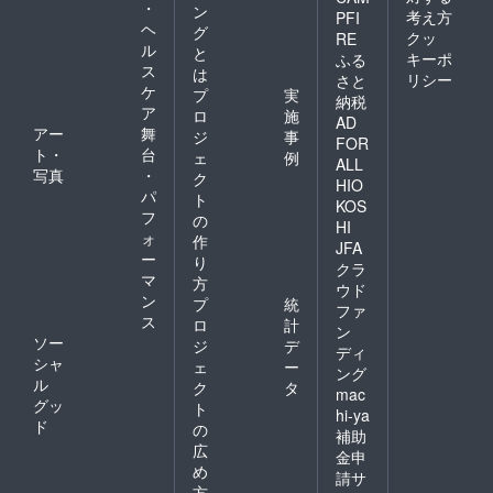
習得し
を行い
・
愛を是
ン
た御礼
り方が
考え方
PFI
池づく
てくだ
なが
非ご賞
ヘ
のメー
グ
分から
りをし
クッ
さいね♪
RE
ら、高
味くだ
ルも送
ル
ないと
と
ていま
※感謝の
品質帯
キーポ
ふる
さい。
らせて
いう方
ス
す。 汽
気持ち
は
での個
リシー
※感謝の
さと
頂きま
も多い
水湖の
をこめ
ケ
性を生
プ
実
気持ち
納税
す。
と思い
ため、
た御礼
み出し
ア
をこめ
ロ
施
ます
AD
同じ地
のメー
てきま
た御礼
アー
舞
ジ
事
が、高
点の地
FOR
ルも送
した。
のメー
ト・
台
校生う
ェ
例
下水で
らせて
一度食
ALL
ルも送
なぎ
写真
・
あって
ク
頂きま
べるだ
HIO
らせて
ニュー
も深さ
パ
す。
けでは
ト
頂きま
KOS
ス「浜
によっ
浜名湖
フ
の
す。
HI
名湖立
て塩分
うなぎ
ォ
作
うな重
や水質
JFA
の本当
ー
り
高校う
がまる
クラ
の魅力
マ
なぎ
で違い
方
は伝わ
ウド
部」で
ます。
ン
プ
統
りきれ
ファ
は、蒸
隣の養
ス
ませ
ロ
計
ン
し器や
鰻場に
ん。食
ソー
ジ
デ
グリル
ディ
なると
べる度
シャ
ェ
ー
がなく
更に変
ング
に新し
ル
てもフ
ク
タ
わって
い発見
mac
ライパ
グッ
きま
ト
と美味
hi-ya
ン一つ
す。そ
ド
しさが
の
補助
で美味
の中
ある。
広
しくお
金申
で、
それが
め
手軽に
各々の
請サ
浜名湖
焼ける
方
池に