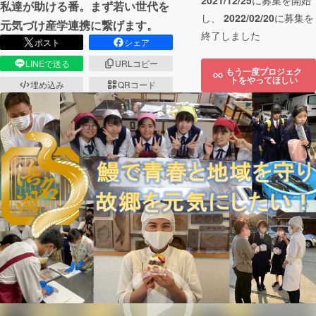
2021/12/25
に募集を開始
私達が助ける番。まず若い世代を
し、
2022/02/20
に募集を
元気づけ産学連携に繋げます。
終了しました
ポスト
シェア
LINEで送る
URLコピー
もう一度プロジェク
トをやってほしい
埋め込み
QRコード