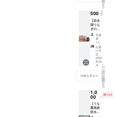
選
択
ん、ま
す
る
いか
ちゃん
500
円
の絵を
１枚に
【浜名
つき1回
湖うな
掲載し
ぎの
ます。
キャッ
支援
投稿期
チフ
者：
限は
レーズ
1人
2022年
を掲載
お届
8月31日
する権
け予
としま
利！】
定：
す。
浜名湖
2022
年03
Instagr
立うな
こ
月
amの型
重高校
の
リ
枠は正
公式
タ
ー
方形な
Twitter
ン
詳細を見る
を
ので、
でご自
選
択
正方形
身が考
す
る
で収ま
えた浜
1,0
るよう
名湖う
残り25
に絵を
なぎの
00
円
お描き
キャッ
【うな
くださ
チフ
重高校
い。送
レーズ
防水ス
り方は
を1作品
テッ
メール
につき1