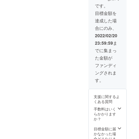
ント限
当イベ
辺には
に浜名
が特徴
汽水が
名称■
鰻家は
付） ■
味期限
です。
定■ 当
ント限
生産者
湖から
です。
生み出
うなぎ
接点が
表示義
は発送
商品に
定■ 当
直売店
始まっ
目標金額を
鰻嫌い
した多
の長蒲
ないよ
務のあ
日より
は浜名
商品に
があり
た鰻の
な人で
彩さで
焼真空
うで、
る添加
30日間
達成した場
湖立う
は浜名
ます
養殖。
も、蒲
す。浜
パッ
実は鰻
物及び
※「浜名
な重高
湖立う
が、浜
生産量
合にのみ、
焼は無
名湖う
ク・う
資源管
表示■
湖うな
校うな
な重高
松・湖
こそ他
理だけ
なぎの
なぎの
理にお
なし ■
ぎ」
2022/02/20
ぎ部部
校うな
西の工
県に
ど白焼
養殖で
長白焼
いて密
アレル
は、
長イル
ぎ部部
業都市
譲った
23:59:59
ま
きが好
は、直
真空
接な関
ギー表
じっく
ちゃん
長イル
ならで
もの
きな人
接浜名
パック
わりが
示を含
り期間
でに集まっ
をあし
ちゃん
はの昼
の、歴
も多い
湖の水
■原材料
あるの
む原材
をかけ
らった
をあし
食文化
史の長
た金額が
くら
を引い
名■ 浜
です。
料表示■
て飼育
熨斗を
らった
と重な
さは日
い、実
ている
名湖う
現代人
しょう
したの
ファンディ
お付け
熨斗を
り、白
本一。
は人気
わけで
なぎ、
はパン
ゆ（大
で小骨
致しま
お付け
焼きの
多くの
ングされま
の味わ
はな
蒲焼の
食が進
豆・小
が気に
す。 ■
致しま
お持ち
先人達
い方な
く、基
たれ、
んでい
麦を含
なるこ
す。
賞味期
す。 ■
帰り専
の汗と
ので
本的に
山椒 ■
ます
む）、
とがあ
限■ 冷
賞味期
門店も
知恵を
す。 蒲
は浜名
内容量■
が、皆
みり
りま
蔵保存
限■ 冷
多いの
受け継
焼とは
湖のほ
長蒲焼4
さんが
ん、砂
す。 ■
にて発
蔵保存
が特徴
支援に関するよ
いで、
全く違
とりで
枚・長
美味し
糖 ■製
製造元■
送日よ
にて発
です。
くある質問
熟練の
う鰻本
地下水
白焼4枚
いお米
造元■
浜名湖
り30日
送日よ
鰻嫌い
技術を
来の味
を汲み
（鰻１
をたく
浜名湖
手数料はいく
養魚漁
間
り30日
な人で
持った
を堪能
上げて
匹 約
さん食
養魚漁
らかかります
業協同
※「浜名
間
も、蒲
精鋭中
できる
池づく
120g×8
べる事
業協同
か？
組合
湖うな
※「浜名
焼は無
の精鋭
だけで
りをし
枚、 タ
で農家
組合
（浜名
ぎ」
湖うな
理だけ
が今生
はな
ていま
レ
さんや
（浜名
目標金額に届
湖うな
は、
ぎ」
ど白焼
き残っ
く、白
す。 汽
100ml×
田んぼ
湖うな
かなかった場
ぎ生産
じっく
は、
きが好
ている
焼きに
水湖の
1、山
が守ら
ぎ生産
合どうなりま
者の組