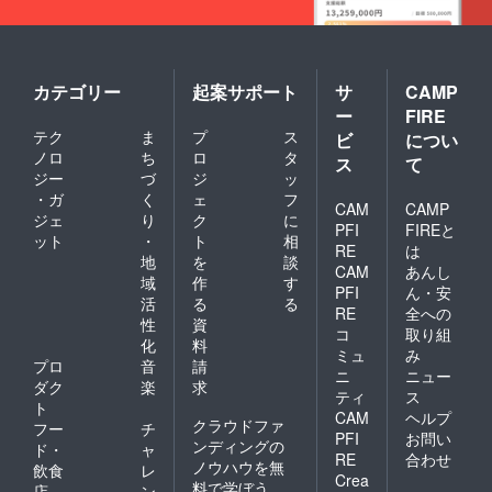
く、白
す。浜
ライパ
わって
さいね♪
しさが
す。 ■
松・湖
県に
焼きに
名湖う
ン一つ
きま
※感謝の
ある。
賞味期
西の工
譲った
タレを
なぎの
で美味
す。そ
気持ち
それが
限■ 冷
業都市
もの
絡める
養殖で
しくお
の中
をこめ
浜名湖
蔵保存
ならで
の、歴
事で蒲
は、直
手軽に
で、
た御礼
うなぎ
にて発
はの昼
史の長
カテゴリー
起案サポート
サ
CAMP
焼を作
接浜名
焼ける
各々の
のメー
の「歴
送日よ
食文化
さは日
る事が
湖の水
方法を
ー
FIRE
池に
ルも送
史の
り30日
と重な
本一。
でき、
を引い
紹介し
合った
らせて
テク
ま
プ
ス
味」の
間
ビ
につい
り、白
多くの
ご自身
ている
ていま
育て方
頂きま
正体で
※「浜名
焼きの
ノロ
ち
ロ
タ
先人達
で好み
ス
て
わけで
す。 是
を極
す。
す。24
湖うな
お持ち
の汗と
ジー
づ
ジ
ッ
の蒲焼
はな
非地元
め、時
時間鰻
ぎ」
帰り専
知恵を
を作る
く、基
・ガ
く
ェ
フ
高校生
には積
と向き
は、
CAM
CAMP
門店も
受け継
楽しさ
本的に
達と一
ジェ
り
ク
に
極的に
合い続
じっく
多いの
いで、
PFI
FIREと
も満喫
は浜名
緒に美
情報交
ット
・
ト
相
けた私
り期間
が特徴
熟練の
できま
RE
は
湖のほ
味しい
換・技
共生産
をかけ
地
を
談
です。
技術を
す。 蒲
とりで
蒲焼調
CAM
あんし
術提供
者の鰻
て飼育
鰻嫌い
持った
域
作
す
焼の作
地下水
理法を
を行い
PFI
ん・安
愛を是
したの
な人で
精鋭中
り方が
活
る
る
を汲み
習得し
なが
非ご賞
で小骨
RE
全への
も、蒲
の精鋭
分から
上げて
てくだ
性
資
ら、高
味くだ
が気に
焼は無
コ
取り組
が今生
ないと
池づく
さいね♪
品質帯
化
料
さい。
なるこ
理だけ
き残っ
いう方
ミュ
み
りをし
での個
※感謝の
とがあ
プロ
音
請
ど白焼
ている
も多い
ていま
ニ
ニュー
性を生
気持ち
りま
きが好
ダク
楽
求
養鰻家
と思い
す。 汽
み出し
ティ
ス
をこめ
す。 蒲
きな人
達で
ます
ト
水湖の
てきま
CAM
ヘルプ
た御礼
焼と白
も多い
す。 そ
が、高
クラウドファ
ため、
フー
チ
した。
のメー
焼き、
くら
PFI
お問い
んな浜
校生う
同じ地
ンディングの
一度食
ド・
ャ
ルも送
両方を
い、実
名湖う
RE
合わせ
なぎ
点の地
べるだ
ノウハウを無
飲食
レ
らせて
味わい
は人気
なぎの
ニュー
下水で
Crea
けでは
料で学ぼう
頂きま
たい方
の味わ
店
ン
特徴は