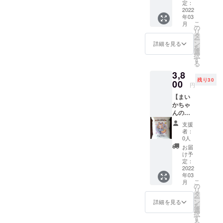
提
45cmサ
定：
手拭染
した食
を損な
の他
供！】
2022
イズ手
めを応
べる御
うも
「うな
年03
蚕の蛹
拭 1枚
用した
守りと
の、そ
ぎの
こ
月
は昔の
浜松注
の
形で、
して
の他不
街」プ
リ
養殖鰻
染染め
タ
大正初
「願掛
適切な
ロジェ
ー
の大好
とは、
ン
期に浴
詳細を見る
け山
表現等
クト実
を
物！繊
養蚕業
選
衣染め
椒」が
は掲載
行委員
択
維産業
と繊維
す
に取り
生まれ
できな
会が不
る
が盛ん
産業が
組んだ
まし
い上に
適切な
3,8
だった
盛ん
事から
た。使
返金に
表現と
残り30
から浜
00
だった
始まり
用許可
円
も応じ
認めた
名湖で
浜松市
まし
を頂い
られま
ものに
【まい
養鰻が
で生ま
た。 大
た香山
せんの
につい
かちゃ
栄えま
れた伝
正12年
椒は一
でご容
ては掲
んのや
した。
統工芸
の関東
級品の
赦くだ
載でき
ら米か
浜松注
です。
大震災
ブドウ
支援
さい。
ない上
1.5ｋｇ
染染め
明治20
で居場
者：
山椒を
※感謝の
に、返
提
鰻手拭
年代か
0人
所を
石臼で
気持ち
金もで
供！】
（弁天
ら流
失った
お届
挽いて
をこめ
きませ
田園は
鳥居と
行った
け予
東京の
おりま
た御礼
んので
鰻の大
うなぎ
定：
手拭染
職人達
すの
のメー
ご容赦
切な生
2022
登りタ
めを応
が、豊
で、最
ルも送
くださ
年03
息域！
イプ）
用した
富な水
高級の
こ
らせて
い。 ※
月
浜名湖
36cm x
の
形で、
源を持
香りと
リ
頂きま
感謝の
うな重
95cmサ
タ
大正初
ち、強
風味を
ー
す。
気持ち
に欠か
イズ手
ン
期に浴
詳細を見る
い風が
お楽し
を
をこめ
せない
拭 1枚
選
衣染め
吹いて
み頂け
択
た御礼
地元ブ
浜松注
す
に取り
染め物
ます。
る
のメー