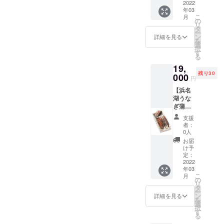
トキャ
た御礼
らない
2022
内容量■
井伊直
アレル
湖うな
りだけ
ラク
のメー
年03
通の味
長蒲
政で、
ギー表
ぎ」
ではな
こ
ターの
月
ルも送
わい
焼：3枚
の
浜松出
示を含
は、
く、川
リ
まいか
らせて
方。浜
（鰻１
タ
身の武
む原材
じっく
→用水
ー
ちゃん
頂きま
名湖う
匹 約
ン
将で
料表示■
詳細を見る
り期間
路
を
パッ
す。
なぎ白
120g×3
選
す。
しょう
をかけ
（堰）
択
ケージ
焼（真
枚、 タ
す
パッ
ゆ（大
て飼育
→水田
る
は、現
空パッ
レ
ケージ
豆・小
したの
と繋が
在のと
19,
ク）３
100ml×
が大河
麦を含
で小骨
る横の
ころ、
残り30
枚 ■名
000
1、山
ドラマ
む）、
が気に
円
繋がり
クラウ
称■ う
椒、説
「おん
みり
なるこ
も、鰻
ドファ
【浜名
なぎの
明書
な城主
ん、砂
とがあ
にとっ
ンディ
湖うな
長白焼
付） ■
直虎
糖 ■保
りま
てはと
ング限
ぎ蒲焼4
真空
表示義
（井伊
存方法■
す。 ■
ても大
定で
枚提
パック
務のあ
直
冷蔵保
製造元■
支援
切な生
す。是
供！】
■原材料
る添加
虎）」
存。賞
者：
浜名湖
息域で
非この
養鰻発
名■ 浜
物及び
0人
を機に
味期限
養魚漁
す。田
機会に
祥の地
名湖う
表示■
生まれ
は発送
お届
業協同
園は水
お買い
の歴史
なぎ、
なし ■
け予
た浜松
日より
組合
生生物
求め下
の味を
蒲焼の
定：
アレル
市のマ
30日間
（浜名
のゆり
さい。
ご堪能
2022
たれ、
ギー表
スコッ
※「浜名
湖うな
かごと
※感謝の
年03
くださ
山椒 ■
示を含
トキャ
湖うな
ぎ生産
も言わ
こ
月
気持ち
い。浜
内容量■
の
む原材
ラク
ぎ」
者の組
れ、魚
リ
をこめ
名湖う
長白
タ
料表示■
ター
は、
合「丸
の餌と
ー
た御礼
なぎ蒲
焼：3枚
ン
しょう
詳細を見る
「出世
じっく
浜」）
なる虫
を
のメー
焼（真
（鰻１
選
ゆ（大
法師 直
り期間
〒431-
や両生
択
ルも送
空パッ
匹 約
す
豆・小
虎ちゃ
をかけ
0203
類が多
る
らせて
ク4枚）
120g×3
麦を含
ん」を
て飼育
静岡県
く、産