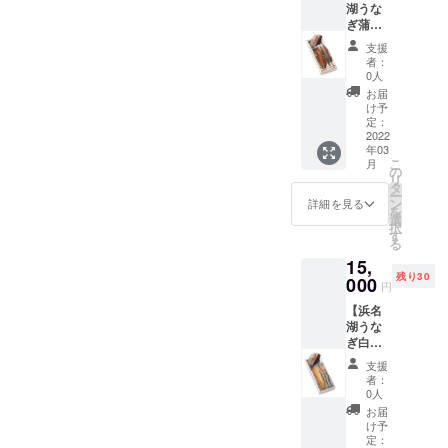
はな
い独特
す。 ※
湖うな
山県九
焼真空
付） ■
断崖絶
現在、
く、品
の色合
感謝の
ぎ蒲焼3
度山で
パック
表示義
壁が出
当クラ
質で
いを生
気持ち
枚提
した。
■原材料
務のあ
現し魚
ウド
支援
もって
みだす
をこめ
供！】
また、
名■ 浜
る添加
の遡上
者：
ファン
認定さ
事がで
た御礼
養鰻発
この時
名湖う
物及び
0人
を阻ん
ディン
れる本
きま
のメー
祥の地
本来処
なぎ、
表示■
だり。
お届
グ限定
当に美
す。 特
ルも送
の歴史
刑され
蒲焼の
なし ■
け予
特に海
の商品
味しい
に浜松
らせて
の味を
る所を
たれ、
定：
アレル
→入江
になり
お米で
注染染
頂きま
ご堪能
2022
追放処
山椒 ■
ギー表
→下流
ます。
す。
めは清
す。
年03
くださ
分に減
内容量■
示を含
→上流
この機
ファー
こ
らかな
月
い。浜
刑され
長白
の
む原材
への接
会に是
マーズ
リ
水で洗
名湖う
たの
焼：2枚
タ
料表示■
続を縦
非お買
マー
ー
い、天
なぎ蒲
は、徳
（鰻１
ン
しょう
詳細を見る
の繋が
い求め
ケット
を
日で乾
焼（真
川四天
匹 約
選
ゆ（大
りとす
くださ
や米問
択
燥する
空パッ
王らの
120g×2
す
豆・小
れば、
いま
屋さん
る
ため、
ク3枚）
嘆願が
枚、 タ
麦を含
鰻のラ
せ。 ※
でなけ
肌質の
15,
■名称■
大き
レ
む）、
イフサ
感謝の
ればな
良い柔
残り30
うなぎ
000
かった
100ml×
みり
イクル
円
気持ち
かなか
らかい
の長蒲
のです
1、山
ん、砂
は全て
をこめ
手に入
仕上が
【浜名
焼真空
が、そ
椒、説
糖 ■保
の繋が
た御礼
りませ
りにな
湖うな
パック
の内の
明書
存方法■
りを最
のメー
ん。そ
り、通
ぎ白焼3
■原材料
一人は
付） ■
冷蔵保
大限利
ルも送
して
気性も
枚提
名■ 浜
真田と
表示義
存。賞
用する
支援
らせて
「高校
抜群で
供！】
名湖う
同じく
務のあ
味期限
者：
程に広
頂きま
生お米
す。 ※
ニンニ
なぎ、
赤備え
る添加
0人
は発送
大で
す。
ニュー
感謝の
ク塩や
蒲焼の
の甲冑
物及び
日より
お届
す。 更
ス」マ
気持ち
山葵醤
たれ、
を身に
表示■
け予
30日間
には縦
スコッ
をこめ
油が堪
山椒 ■
定：
包んだ
なし ■
※「浜名
の繋が