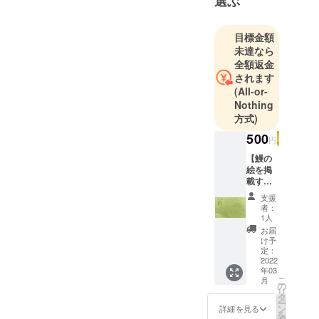
選ぶ
長を務めて
います。
目標金額
コロナ禍で
未達なら
も青春と地
全額返金
されます
域を守り抜
(All-or-
き、今まで
Nothing
浜名湖うな
方式)
ぎを支えて
500
くれた地元
円
への恩返し
【鰻の
絵を掲
となるよう
載する
地域活性化
権
支援
となる事業
利！】
者：
浜名湖
1人
を展開して
立うな
お届
います。
重高校
け予
公式
定：
Instagr
2022
年03
amでご
こ
月
自身が
の
リ
描いた
タ
ー
鰻、イ
ン
詳細を見る
を
ルちゃ