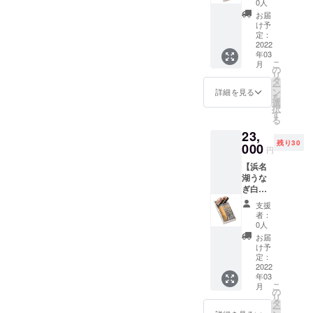
名湖う
物及び
0人
養魚漁
養魚漁
度には
商品に
※「浜名
まり昔
祥の地
なぎ、
表示■
業協同
お届
業協同
お土産
は浜名
湖うな
ながら
の歴史
蒲焼の
なし ■
け予
組合
組合
処を中
湖立う
ぎ」
の原風
の味を
たれ、
定：
アレル
（浜名
（浜名
心に販
な重高
は、
景を守
ご堪能
2022
山椒 ■
ギー表
湖うな
湖うな
売され
校うな
じっく
る事
年03
くださ
内容量■
示を含
ぎ生産
ぎ生産
ており
ぎ部部
こ
り期間
月
は、鰻
い。浜
長白
の
む原材
者の組
者の組
ました
長イル
リ
をかけ
の横の
名湖う
焼：4枚
タ
料表示■
合「丸
合「丸
が、現
ちゃん
ー
て飼育
生息域
なぎ蒲
（鰻１
ン
しょう
詳細を見る
浜」）
浜」）
在はイ
をあし
を
したの
を守る
焼（真
匹 約
選
ゆ（大
〒431-
〒431-
ベント
らった
択
で小骨
事にも
空パッ
120g×4
す
豆・小
0203
0203
用ノベ
熨斗を
る
が気に
繋が
ク5枚）
枚、 タ
麦を含
静岡県
静岡県
ルティ
お付け
なるこ
り、ひ
23,
■名称■
レ
む）、
浜松市
浜松市
として
致しま
とがあ
いては
残り30
うなぎ
000
100ml×
みり
西区馬
円
西区馬
配布さ
す。 ■
りま
鰻の資
の長蒲
1、山
ん、砂
郡町
郡町
れる
賞味期
す。
源を守
【浜名
焼真空
椒、説
糖 ■保
2465 ■
2465 ■
か、生
限■ 冷
1900年
る事に
湖うな
パック
明書
存方法■
当イベ
当イベ
産者個
蔵保存
に浜名
も繋が
ぎ白焼5
■原材料
付） ■
冷蔵保
ント限
ント限
人によ
にて発
湖から
りま
枚提
名■ 浜
表示義
存。賞
定■ 当
支援
定■ 当
る期間
送日よ
始まっ
す。現
供！】
名湖う
務のあ
味期限
者：
商品に
商品に
限定販
り30日
た鰻の
在、若
ニンニ
なぎ、
る添加
0人
は発送
は浜名
は浜名
売が殆
間
養殖。
手浜名
ク塩や
蒲焼の
物及び
日より
お届
湖立う
湖立う
どで
※「浜名
生産量
湖うな
山葵醤
たれ、
表示■
け予
30日間
な重高
な重高
す。こ
湖うな
こそ他
ぎ生産
油が堪
山椒 ■
定：
なし ■
※「浜名
校うな
校うな
の機会
ぎ」
県に
者が設
らない
2022
内容量■
アレル
湖うな
ぎ部部
ぎ部部
に是非
は、
譲った
年03
置管理
通の味
長蒲
ギー表
ぎ」
長イル
長イル
こ
お買い
じっく
月
もの
してい
わい
焼：5枚
の
示を含
は、
ちゃん
ちゃん
リ
求め下
り期間
の、歴
る資源
方。浜
鰻１匹
タ
む原材
じっく
をあし
をあし
ー
さい。
をかけ
史の長
保護対
名湖う
約