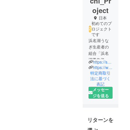
chi_Pr
oject
日本
初めてのプ
ロジェクト
です
浜名湖うな
ぎ生産者の
組合「浜名
湖養魚漁業
https://seimankai.hamazo.tv/
協同組合」
https://www.youtube.com/channel/UCyAuAPxS_SWguP2iI-7TIQQ
アンバサ
特定商取引
法に基づく
ダーの古橋
表記
です。
メッセー
同組合メン
ジを送る
バーらで構
成する「う
なぎの街」
プロジェク
リターンを
ト実行委員
会実行委員