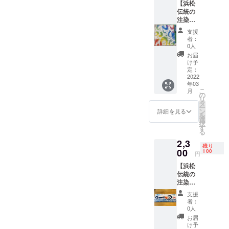
【浜松
した。
づける
この機
頂く場
作送っ
伝統の
浜松注
為の贈
会に是
合があ
て頂い
注染染
染染め
り物
非お買
りま
ても構
め手拭
鰻手拭
だった
い求め
す。 ペ
いませ
支援
（虹鰻
（青鰻
りと、
下さ
者：
ンネー
ん。 ペ
乱舞）
乱舞タ
ここぞ
0人
い。
ムと年
ンネー
提
イプ）
という
お届
齢を載
ムと年
供！】
45cm x
勝負所
け予
せたい
齢を載
蚕の蛹
45cmサ
定：
の験担
方も備
せたい
は昔の
2022
イズ手
ぎとし
考欄に
方も備
年03
養殖鰻
拭 1枚
て良く
ご記入
考欄に
こ
月
の大好
浜松注
の
食べら
くださ
ご記入
リ
物！繊
染染め
タ
れま
い。ペ
くださ
ー
維産業
とは、
ン
す。そ
詳細を見る
ンネー
い。
を
が盛ん
養蚕業
選
んな縁
ムや絵
尚、公
択
だった
と繊維
す
起物で
の内容
序良俗
る
から浜
産業が
ある鰻
につい
に反す
2,3
名湖で
盛ん
パワー
ては公
るもの
残り
養鰻が
00
だった
100
を最大
円
序良俗
や浜名
栄えま
浜松市
限生か
に反す
湖立う
【浜松
した。
で生ま
すべ
るもの
な重高
伝統の
浜松注
れた伝
く、
や浜名
校及び
注染染
染染め
統工芸
【山の
湖立う
他団体
め手拭
鰻手拭
です。
ように
支援
な重高
のイ
（弁天
（虹鰻
明治20
勝ちま
者：
校及び
メージ
鳥居と
乱舞タ
年代か
0人
すよう
他団体
を損な
うなぎ
イプ）
ら流
に】と
お届
のイ
うも
登り）
45cm x
行った
け予
ご祈祷
メージ
の、そ