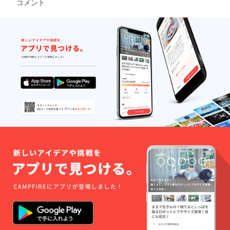
門店も
コメント
の汗と
を作る
本的に
うな重
極的に
湖うな
かなか
限■ 冷
蔵保存
多いの
知恵を
楽しさ
は浜名
高校う
情報交
ぎ生産
手に入
蔵保存
にて発
が特徴
受け継
も満喫
湖のほ
なぎ
換・技
者の組
りませ
にて発
送日よ
です。
いで、
できま
とりで
部」で
術提供
合「丸
ん。是
送日よ
り30日
鰻嫌い
熟練の
す。 蒲
地下水
は、蒸
を行い
浜」）
非この
り30日
間
な人で
技術を
焼の作
を汲み
し器や
なが
〒431-
機会に
間
※「浜名
も、蒲
持った
り方が
上げて
グリル
ら、高
0203
お買い
※「浜名
湖うな
焼は無
精鋭中
分から
池づく
がなく
品質帯
静岡県
求め下
湖うな
ぎ」
理だけ
の精鋭
ないと
りをし
てもフ
での個
浜松市
さい。
ぎ」
は、
ど白焼
が今生
いう方
ていま
ライパ
性を生
西区馬
※感謝の
は、
じっく
きが好
き残っ
も多い
す。 汽
ン一つ
み出し
郡町
気持ち
じっく
り期間
きな人
ている
と思い
水湖の
で美味
てきま
2465 ■
をこめ
り期間
をかけ
も多い
養鰻家
ます
ため、
しくお
した。
当イベ
て御礼
をかけ
て飼育
くら
達で
が、高
同じ地
手軽に
一度食
ント限
のメー
て飼育
したの
い、実
す。 そ
校生う
点の地
焼ける
べるだ
定■ 当
ルも送
したの
で小骨
は人気
んな浜
なぎ
下水で
方法を
けでは
商品に
らせて
で小骨
が気に
の味わ
名湖う
ニュー
あって
紹介し
浜名湖
は浜名
頂きま
が気に
なるこ
い方な
なぎの
ス「浜
も深さ
ていま
うなぎ
湖立う
す。
なるこ
とがあ
ので
特徴は
名湖立
によっ
す。 是
の本当
な重高
とがあ
りま
す。 蒲
長い歴
うな重
て塩分
非地元
の魅力
校うな
りま
す。
焼とは
史と複
高校う
や水質
高校生
は伝わ
ぎ部部
す。 浜
1900年
全く違
雑な浜
なぎ
がまる
達と一
りきれ
長イル
名湖周
に浜名
う鰻本
名湖の
部」で
で違い
緒に美
ませ
ちゃん
辺には
湖から
来の味
地形と
は、蒸
ます。
味しい
ん。食
をあし
生産者
始まっ
を堪能
汽水が
し器や
隣の養
蒲焼調
べる度
らった
直売店
た鰻の
できる
生み出
グリル
鰻場に
理法を
に新し
熨斗を
があり
養殖。
だけで
した多
がなく
なると
習得し
い発見
お付け
ます
生産量
はな
彩さで
てもフ
更に変
てくだ
と美味
致しま
が、浜
こそ他