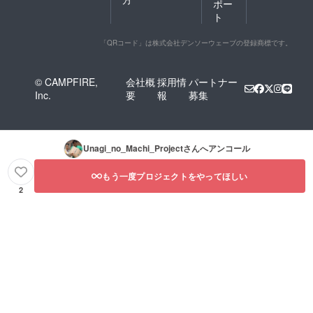
うなぎ
ポー
方法を
合った
の「歴
ト
紹介し
育て方
史の
ていま
を極
味」の
す。 是
「QRコード」は株式会社デンソーウェーブの登録商標です。
め、時
正体で
非地元
には積
す。24
高校生
極的に
時間鰻
達と一
情報交
と向き
© CAMPFIRE,
会社概
採用情
パートナー
緒に美
換・技
合い続
Inc.
要
報
募集
味しい
術提供
けた私
蒲焼調
を行い
共生産
理法を
なが
者の鰻
習得し
ら、高
愛を是
てくだ
品質帯
非ご賞
Unagi_no_Machi_Project
さんへアンコール
さいね♪
での個
味くだ
※感謝の
性を生
さい。
もう一度プロジェクトをやってほしい
気持ち
み出し
※感謝の
をこめ
てきま
2
気持ち
た御礼
した。
をこめ
のメー
一度食
た御礼
ルも送
べるだ
のメー
らせて
けでは
ルも送
頂きま
浜名湖
らせて
す。
うなぎ
頂きま
の本当
す。
の魅力
は伝わ
りきれ
ませ