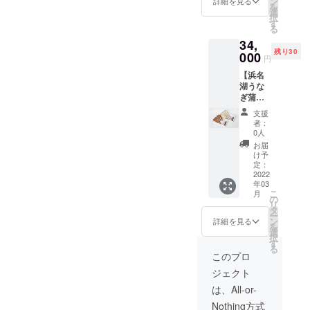
ン
料表示■
詳細を見る
り期間
らった
らった
を
※感謝の
て飼育
さは日
策「芝
なぎ白
120g、
選
しょう
をかけ
熨斗を
熨斗を
択
気持ち
したの
本一。
マット
焼（真
タレ
す
ゆ（大
て飼育
お付け
お付け
る
をこめ
で小骨
多くの
魚道」
空パッ
100ml×
豆・小
したの
致しま
致しま
た御礼
が気に
先人達
34,
もま
ク）5枚
1、山
麦を含
で小骨
す。 ■
す。 ■
のメー
なるこ
の汗と
残り30
た、農
■名称■
000
椒、説
む）、
が気に
円
賞味期
賞味期
ルも送
とがあ
知恵を
家や市
うなぎ
明書付
みり
なるこ
限■ 冷
限■ 冷
らせて
りま
受け継
【浜名
の農地
の長白
■表示義
ん、砂
とがあ
蔵保存
蔵保存
頂きま
す。 浜
いで、
湖うな
整備課
焼真空
務のあ
糖 ■製
りま
にて発
にて発
す。
名湖周
熟練の
ぎ蒲焼4
が管理
パック
る添加
造元■
す。 ■
送日よ
送日よ
辺には
技術を
枚＆白
してい
■原材料
物及び
浜名湖
製造元■
支援
り30日
り30日
生産者
持った
焼4枚提
る堰や
名■ 浜
表示■
養魚漁
者：
浜名湖
間
間
直売店
精鋭中
供！】
堰堤に
名湖う
なし ■
0人
業協同
養魚漁
※「浜名
※「浜名
があり
の精鋭
当イベ
取り付
なぎ、
アレル
組合
お届
業協同
湖うな
湖うな
ます
が今生
ント限
けさせ
蒲焼の
ギー表
け予
（浜名
組合
ぎ」
ぎ」
が、浜
き残っ
定イル
て頂く
たれ、
定：
示を含
湖うな
（浜名
は、
は、
松・湖
ている
ちゃん
2022
事で、
山椒 ■
む原材
ぎ生産
湖うな
じっく
じっく
西の工
年03
養鰻家
特製熨
鰻が断
内容量■
料表示■
者の組
ぎ生産
り期間
こ
り期間
月
業都市
達で
斗付き♪
崖絶壁
長白
の
しょう
合「丸
者の組
をかけ
リ
をかけ
ならで
す。 そ
贅沢な
を遡上
焼：5枚
タ
ゆ（大
浜」）
合「丸
て飼育
ー
て飼育
はの昼
んな浜
浜名湖
しやす
（鰻１
ン
豆・小
詳細を見る
〒431-
浜」）
したの
を
したの
食文化
名湖う
うなぎ
くなり
匹 約
選
麦を含
0203
〒431-
で小骨
択
で小骨
と重な
なぎの
蒲焼＆
生息域
120g×5
す
む）、
静岡県
0203
が気に
る
が気に
り、白
特徴は
白焼
拡大に
枚、 タ
みり
このプロ
浜松市
静岡県
なるこ
なるこ
焼きの
長い歴
セット
一役
レ
ん、砂
西区馬
浜松市
とがあ
とがあ
ジェクト
お持ち
史と複
（真空
買って
100ml×
糖 ■保
郡町
西区馬
りま
りま
帰り専
雑な浜
パック
いま
1、山
存方法■
は、All-or-
2465 ■
郡町
す。 浜
す。
門店も
名湖の
各4枚ず
す。農
椒、説
冷蔵保
当イベ
2465 ■
名湖周
1900年
Nothing方式
多いの
地形と
つ） ■
家と養
明書
存。賞