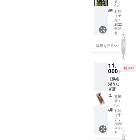
により
た。 大
者：
続く熟
色で
す。ま
供！】
（国産
生産し
0人
正12年
練伝統
き、染
た日本
田園は
ほうじ
たお米
の関東
お届
の技術
料のに
一の兵
鰻の大
茶）・
です。
け予
大震災
を融合
じみや
と言わ
切な生
煎茶
定：
生産し
で居場
させる
混合に
れた真
息域！
2022
（国産
た特別
所を
事で洗
よるぼ
田信繁
年03
浜名湖
緑茶）
栽培米
失った
練され
かしを
こ
（真田
月
うな重
が各2ｇ
の
の内、
東京の
ていっ
活かす
リ
幸村）
に欠か
×８包ず
タ
食味計
職人達
たので
事で、
ー
の長
せない
つ入っ
ン
の数値
詳細を見る
が、豊
す。 注
優し
を
男・大
地元ブ
ていま
選
が高
富な水
染とは
く、味
択
助が実
ランド
す。賞
す
く、粒
源を持
日本独
わい深
る
は大坂
米「ま
味期限
が大き
ち、強
自の染
い独特
夏の陣
11,
いか
は未開
い上
い風が
色技法
の色合
で自害
残り50
ちゃ
000
封で3ヶ
に、外
吹いて
円
の事
いを生
したの
ん」の
月以上
観品質
染め物
で、表
みだす
ではな
【浜名
やら米
保証。
１等級
の生産
裏関係
事がで
く、こ
湖うな
か5kg
高温多
かつ10
に適し
なく同
きま
こ天王
ぎ蒲焼2
絶滅危
湿を避
項目の
た浜松
一の濃
す。 特
宮大歳
枚提
惧種に
け、移
厳しい
市に新
支援
さで染
に浜松
神社に
供！】
指定さ
り香に
基準を
者：
天地を
色で
注染染
匿われ
養鰻発
れてい
注意し
0人
通過し
求め、
き、染
めは清
たとさ
祥の地
るニホ
て常温
たお米
お届
江戸時
料のに
らかな
れ、宮
の歴史
ンウナ
にて保
け予
のみ名
代から
じみや
水で洗
司は
の味を
ギです
定：
存して
乗る事
続く熟
混合に
い、天
代々そ
ご堪能
2022
が、資
くださ
が許さ
練伝統
よるぼ
日で乾
の血と
年03
くださ
源量が
い。 静
れま
の技術
かしを
こ
燥する
月
火薬技
い。浜
減少し
の
岡県は
す。 栽
を融合
活かす
リ
ため、
術、真
名湖う
た理由
タ
全国屈