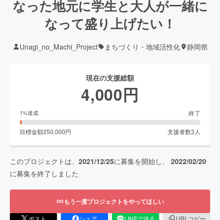
なった地元に学生と大人が一緒に
なって盛り上げたい！
Unagi_no_Machi_Project
まちづくり・地域活性化
静岡県
現在の支援総額
4,000
円
終了
1
%達成
目標金額
250,000
円
支援者数
3
人
このプロジェクトは、
2021/12/25
に募集を開始し、
2022/02/20
に募集を終了しました
もう一度プロジェクトをやってほしい
ポスト
シェア
LINEで送る
URLコピー