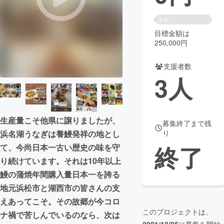
まちづくり・地域活性化
1%
目標金額は
250,000円
CAMPFIRE for Social Good
CAMPFIRE Creation
CAMPFIREふるさと納税
machi-ya
コミュニティ
支援者数
3
人
生産量こそ他県に譲りましたが、
募集終了まで残
り
浜名湖うなぎは養鰻発祥の地とし
終了
て、今尚日本一古い歴史の味を守
り続けています。それは10年以上
鰻の蒲焼年間購入量日本一を誇る
地元浜松市と湖西市の皆さんの支
えあってこそ。その故郷が今コロ
このプロジェクトは、
ナ禍で苦しんでいるのなら、次は