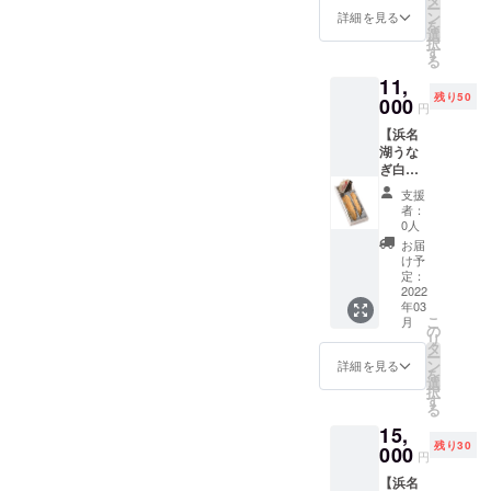
培管理
させる
事で、
ー
肌質の
田家の
なぎ蒲
の一つ
ン
指のお
詳細を見る
に大変
事で洗
優し
を
良い柔
裏家紋
焼（真
が河川
選
茶の名
手間が
練され
く、味
択
らかい
を受け
空パッ
工事等
す
産地で
かかる
ていっ
わい深
る
仕上が
継いだ
ク2枚）
による
すが、
分、収
たので
い独特
りにな
と言わ
11,
■名称■
生息域
緑茶だ
穫量は
す。 注
の色合
り、通
れてい
残り50
うなぎ
000
の激減
けでな
慣行の7
円
染とは
いを生
気性も
ます。
の長蒲
と言わ
く種類
～8割程
日本独
みだす
抜群で
実はご
【浜名
焼真空
れてい
も
度です
自の染
事がで
す。 ※
祈祷頂
湖うな
パック
ます。
様々。
が、そ
色技法
きま
感謝の
いた山
ぎ白焼2
■原材料
蛇行す
多彩な
の分冷
の事
す。 特
気持ち
椒は生
枚提
名■ 浜
る複雑
味のお
めても
支援
で、表
に浜松
をこめ
産量日
供！】
名湖う
な地形
茶の中
者：
艶があ
裏関係
注染染
た御礼
本一を
ニンニ
なぎ、
が護岸
0人
でもお
り粘り
なく同
めは清
のメー
誇る和
ク塩や
蒲焼の
工事に
勧め
お届
のある
一の濃
らかな
ルも送
歌山県
山葵醤
たれ、
よりコ
け予
で、鰻
美味し
さで染
水で洗
らせて
産です
油が堪
山椒 ■
定：
ンク
に合う
いお米
色で
い、天
頂きま
が、
らない
2022
内容量■
リート
お茶
が出来
き、染
日で乾
す。
年03
関ヶ原
通の味
長蒲
に覆わ
を、お
るので
料のに
こ
燥する
月
の合戦
わい
焼：2枚
の
れた
茶屋さ
す（お
じみや
リ
ため、
後に真
方。浜
（鰻１
タ
真っす
ん自ら
米日本
混合に
ー
肌質の
田親子
名湖う
匹 約
ン
ぐな川
詳細を見る
厳選し
一コン
よるぼ
を
良い柔
が幽閉
なぎ白
120g×2
選
に変
た
テスト
かしを
択
らかい
され、
焼（真
枚、 タ
す
わった
ティー
でも入
活かす
る
仕上が
生涯で
空パッ
レ
り、魚
パック3
賞） 特
事で、
りにな
15,
最も長
ク）2枚
100ml×
道のな
点セッ
にやら
優し
り、通
残り30
く過ご
■名称■
000
1、山
い堰や
トで
円
米かは
く、味
気性も
した地
うなぎ
椒、説
堰堤に
す。こ
品種で
わい深
抜群で
【浜名
が和歌
の長白
明書
よって
ちらも