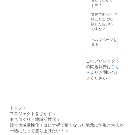
り期間
じっく
きな人
養鰻家
タレを
ため、
椒、説
れ、鰻
者の組
すか？
合「丸
をかけ
り期間
も多い
達で
絡める
同じ地
明書
の生息
合「丸
浜」）
て飼育
をかけ
くら
す。 そ
事で蒲
点の地
付） ■
域を保
浜」）
支援で困った
〒431-
したの
て飼育
い、実
んな浜
焼を作
下水で
表示義
護する
〒431-
時はどこに相
0203
で小骨
したの
は人気
名湖う
る事が
あって
務のあ
事がで
0203
談したらいい
静岡県
が気に
で小骨
の味わ
なぎの
でき、
も深さ
る添加
きま
静岡県
ですか？
浜松市
なるこ
が気に
い方な
特徴は
ご自身
によっ
物及び
す。特
浜松市
西区馬
とがあ
なるこ
ので
長い歴
で好み
て塩分
表示■
にやら
西区馬
郡町
りま
ヘルプページを
とがあ
す。 蒲
史と複
の蒲焼
や水質
なし ■
米かは
郡町
2465 ■
す。 浜
見る
りま
焼とは
雑な浜
を作る
がまる
アレル
品種で
2465 ■
当イベ
名湖周
す。
全く違
名湖の
楽しさ
で違い
ギー表
はな
当イベ
ント限
辺には
1900年
う鰻本
地形と
も満喫
ます。
示を含
く、品
ント限
定■ 当
生産者
に浜名
来の味
このプロジェクト
汽水が
できま
隣の養
む原材
質で
定■ 当
商品に
直売店
湖から
を堪能
生み出
す。 蒲
の問題報告は
こち
鰻場に
料表示■
もって
商品に
は浜名
があり
始まっ
できる
した多
焼の作
なると
しょう
ら
よりお問い合わ
認定さ
は浜名
湖立う
ます
た鰻の
だけで
彩さで
り方が
更に変
ゆ（大
れる本
湖立う
な重高
せください
が、浜
養殖。
はな
す。浜
分から
わって
豆・小
当に美
な重高
校うな
松・湖
生産量
く、白
名湖う
ないと
きま
麦を含
味しい
校うな
ぎ部部
西の工
こそ他
焼きに
なぎの
いう方
す。そ
む）、
お米で
ぎ部部
長イル
業都市
県に
タレを
養殖で
も多い
の中
みり
す。
長イル
ちゃん
ならで
譲った
絡める
は、直
と思い
で、
ん、砂
ファー
ちゃん
をあし
はの昼
もの
事で蒲
接浜名
ます
各々の
糖 ■製
マーズ
をあし
らった
食文化
トップ
>
の、歴
焼を作
湖の水
が、高
池に
造元■
マー
らった
熨斗を
と重な
史の長
る事が
プロジェクトをさがす
>
を引い
校生う
合った
浜名湖
ケット
熨斗を
お付け
り、白
さは日
でき、
ている
まちづくり・地域活性化
>
なぎ
育て方
養魚漁
や米問
お付け
致しま
焼きの
本一。
ご自身
わけで
ニュー
を極
業協同
鰻で地域活性化！コロナ禍で暗くなった地元に学生と大人が
屋さん
致しま
す。 ■
お持ち
多くの
で好み
はな
ス「浜
め、時
組合
でなけ
す。 ■
一緒になって盛り上げたい！
>
賞味期
帰り専
先人達
の蒲焼
く、基
名湖立
には積
（浜名
ればな
賞味期
限■ 冷