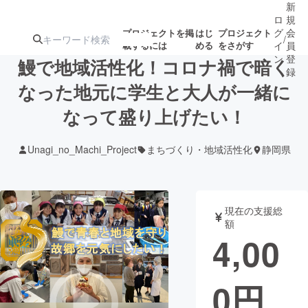
新
ロ
規
グ
会
プロジェクトを掲
はじ
プロジェクト
/
載するには
める
をさがす
イ
員
ン
登
鰻で地域活性化！コロナ禍で暗く
録
なった地元に学生と大人が一緒に
なって盛り上げたい！
人気のプロ
注目のリ
注目の新着プロ
募集終了が近いプ
もうすぐ公開
ジェクト
ターン
ジェクト
ロジェクト
されます
Unagi_no_Machi_Project
まちづくり・地域活性化
静岡県
アート・写真
音楽
現在の支援総
テクノロジー・ガジェット
ゲーム・サ
額
4,00
映像・映画
書籍・雑誌
0
円
ビジネス・起業
チャレンジ