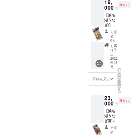
頂きま
19,
■名称■
枚、 タ
む）、
あしら
したの
浜松市
卵場所
す。
残り30
うなぎ
000
レ
みり
いなが
で小骨
円
西区馬
として
の長蒲
100ml×
ん、砂
らも、
が気に
郡町
も適し
【浜名
焼真空
1、山
糖 ■保
真田幸
なるこ
2465 ■
ていま
湖うな
パック
椒、説
存方法■
村所縁
とがあ
当イベ
す。鰻
ぎ白焼4
■原材料
明書
冷蔵保
の神社
りま
ント限
にとっ
枚提
名■ 浜
付） ■
存。賞
で和歌
す。 ■
支援
定■ 当
ても絶
供！】
名湖う
表示義
味期限
者：
山県産
製造元■
商品に
好の餌
ニンニ
なぎ、
務のあ
0人
は発送
の山椒
浜名湖
は浜名
場に
ク塩や
蒲焼の
る添加
日より
お届
をご祈
養魚漁
湖立う
なって
山葵醤
たれ、
物及び
け予
30日間
祷して
業協同
な重高
いま
油が堪
山椒 ■
定：
表示■
※「浜名
頂いて
組合
校うな
す。そ
らない
2022
内容量■
なし ■
湖うな
いる背
（浜名
ぎ部部
れが農
年03
通の味
長蒲
アレル
ぎ」
景に
湖うな
長イル
こ
薬より
月
わい
焼：4枚
の
ギー表
は、
は、こ
ぎ生産
ちゃん
リ
も自然
方。浜
（鰻１
タ
示を含
じっく
のよう
者の組
をあし
ー
の恵み
名湖う
匹 約
ン
む原材
詳細を見る
り期間
なバッ
合「丸
らった
を
を最大
なぎ白
120g×4
選
料表示■
をかけ
クス
浜」）
熨斗を
択
限に生
焼（真
枚、 タ
す
しょう
て飼育
トー
〒431-
お付け
る
かした
空パッ
レ
ゆ（大
したの
リーが
0203
致しま
高品質
23,
ク）4枚
100ml×
豆・小
で小骨
秘めら
静岡県
す。 ■
のお米
残り30
■名称■
000
1、山
麦を含
が気に
円
れてい
浜松市
賞味期
がとれ
うなぎ
椒、説
む）、
なるこ
ます。
西区馬
限■ 冷
る拘り
【浜名
の長白
明書
みり
とがあ
こちら
郡町
蔵保存
の田ん
湖うな
焼真空
付） ■
ん、砂
りま
の山椒
2465 ■
にて発
ぼであ
ぎ蒲焼5
パック
表示義
糖 ■製
す。 ■
は大河
当イベ
送日よ
れば尚
枚提
■原材料
務のあ
造元■
製造元■
支援
ドラマ
ント限
り30日
更で
供！】
名■ 浜
る添加
浜名湖
者：
浜名湖
放送年
定■ 当
間
す。 つ
養鰻発