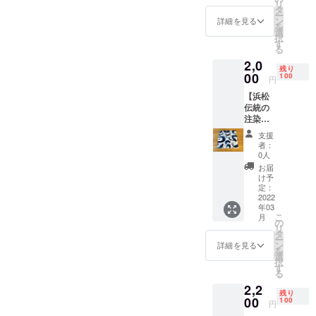
リ
神社」
いか
タ
もある
稿期限
ー
で御祈
ちゃん3
ン
ので、
は2022
詳細を見る
を
祷した
枚）の
選
ご希望
年8月31
択
鰻昇り
ステッ
す
の方は
日とし
る
の願掛
カーが
お申し
ます。
2,0
山椒
ついて
出くだ
Twitter
残り
「山勝
00
いま
100
さい。
は文字
円
祈願」
す。 ア
ご紹介
数制限
【浜松
和歌山
ウトド
頂いた
があり
伝統の
県産ぶ
ア用品
キャッ
短くて
注染染
どう山
にも貼
チフ
インパ
め手拭
椒
り付け
レーズ
クトの
支援
（青鰻
0.2g×10
られる
につい
あるコ
者：
乱舞）
包。 鰻
耐水性
0人
ては、
ピーを
提
は土用
のス
浜名湖
募集す
お届
供！】
の丑の
テッ
け予
うなぎ
るの
蚕の蛹
日以外
定：
カーで
PRのた
で、30
は昔の
2022
にも、
す。こ
めに浜
文字以
年03
養殖鰻
大事な
れで貴
名湖立
内でお
こ
月
の大好
試合前
の
方も浜
うな重
願い致
リ
物！繊
だった
タ
名湖立
高校、
しま
ー
維産業
り、門
ン
うな重
詳細を見る
浜名湖
す。送
を
が盛ん
出のお
選
高校の
養魚漁
り方は
択
だった
祝い
す
一員で
業協同
メール
る
から浜
だった
す♪イベ
組合、
にてお
2,2
名湖で
り、大
ント限
青鰻会
送りく
残り
養鰻が
00
切な人
100
定品な
にて使
ださ
円
栄えま
を元気
ので、
わせて
い。何