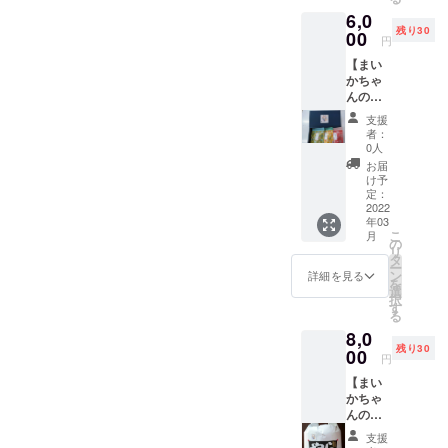
ランド
染染め
組んだ
の生産
お祓い
ルも送
6,0
米「ま
とは、
事から
に適し
をして
らせて
残り30
いか
00
養蚕業
始まり
た浜松
円
くだ
頂きま
ちゃ
と繊維
まし
市に新
さった
す。
【まい
ん」の
産業が
た。 大
天地を
浜松市
かちゃ
やら米
盛ん
正12年
求め、
東区に
んのお
か1.5kg
だった
の関東
江戸時
鎮座す
茶パッ
温暖な
浜松市
大震災
代から
支援
る天王
ク3点
気候で
で生ま
で居場
者：
続く熟
宮大歳
セット
育った
れた伝
0人
所を
練伝統
神社
提
静岡県
統工芸
失った
お届
の技術
は、
供！】
浜松市
です。
け予
東京の
を融合
1900年
静岡県
産で
定：
明治20
職人達
させる
の歴史
といえ
2022
す。
年代か
が、豊
事で洗
を持
年03
ばお
「やら
ら流
富な水
練され
ち、平
こ
月
茶！お
米か」
の
行った
源を持
ていっ
安時代
リ
茶屋さ
は浜松
タ
手拭染
ち、強
たので
の征夷
ー
んが選
地域特
ン
めを応
詳細を見る
い風が
す。 注
大将軍
を
んだ鰻
別栽培
選
用した
吹いて
染とは
「坂上
択
料理に
米研究
す
形で、
染め物
日本独
田村麻
る
合うお
会が化
大正初
の生産
自の染
呂」が
8,0
茶3点
学農薬
期に浴
に適し
色技法
東征の
残り30
セッ
00
と化学
衣染め
た浜松
円
の事
際に武
ト。和
肥料を
に取り
市に新
で、表
運長久
【まい
紅茶
半分以
組んだ
天地を
裏関係
を祈願
かちゃ
（国産
下に抑
事から
求め、
なく同
した謂
んのや
紅
えて特
始まり
江戸時
一の濃
れがあ
ら米か5
茶）・
別栽培
まし
代から
支援
さで染
りま
ｋｇ提
炎の香