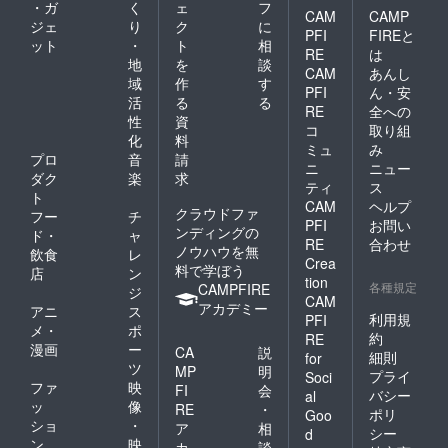
・ガ
く
ェ
フ
CAM
CAMP
ジェ
り
ク
に
PFI
FIREと
ット
・
ト
相
RE
は
地
を
談
CAM
あんし
域
作
す
PFI
ん・安
活
る
る
RE
全への
性
資
コ
取り組
化
料
ミュ
み
プロ
音
請
ニ
ニュー
ダク
楽
求
ティ
ス
ト
CAM
ヘルプ
クラウドファ
フー
チ
PFI
お問い
ンディングの
ド・
ャ
RE
合わせ
ノウハウを無
飲食
レ
Crea
料で学ぼう
店
ン
tion
各種規定
CAMPFIRE
ジ
CAM
アカデミー
アニ
ス
利用規
PFI
メ・
ポ
約
RE
漫画
ー
CA
説
細則
for
ツ
MP
明
プライ
Soci
ファ
映
FI
会
バシー
al
ッ
像
RE
・
ポリ
Goo
ショ
・
ア
相
シー
d
ン
映
カ
談