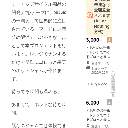
す「アップサイクル商品の
未達なら
全額返金
開発」”をテーマに、SDGs
されます
の一環として世界的に注目
(All-or-
Nothing
されている「フードロス問
方式)
題の解消」への小さな一歩
3,000
円
として本プロジェクトを行
・お礼のお手紙
・レンジでつく
います。レンジでチンする
るゴロっと果実
だけで簡単にゴロっと果実
のホットジャム
支援者：1人
の新フレー
お届け予定：
のホットジャムが作れま
バー 3個セット
こ
2022年02月
の
リ
す。
タ
ー
ン
詳細を見る
を
選
待ってる時間も温める。
択
す
る
5,000
円
あまくて、ホットな待ち時
・お礼のお手紙
間。
・レンジでつく
るゴロっと果実
のホットジャ
既存のジャムでは体験でき
支援者：2人