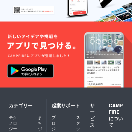
カテゴリー
起案サポート
サ
CAMP
ー
FIRE
テク
ま
プ
ス
ビ
につい
ノロ
ち
ロ
タ
ス
て
ジー
づ
ジ
ッ