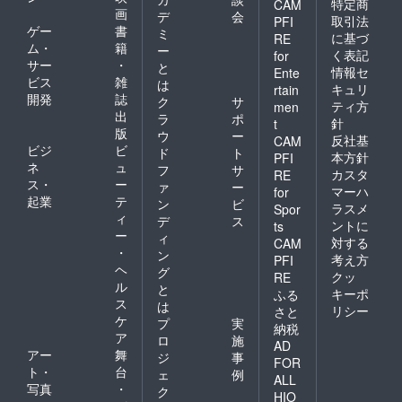
特定商
CAM
画
デ
会
取引法
PFI
ゲー
書
ミ
に基づ
RE
ム・
籍
ー
く表記
for
サー
・
と
情報セ
Ente
ビス
雑
は
キュリ
rtain
開発
誌
ク
サ
ティ方
men
出
ラ
ポ
針
t
版
ウ
ー
反社基
CAM
ビジ
ビ
ド
ト
本方針
PFI
ネ
ュ
フ
サ
カスタ
RE
ス・
ー
ァ
ー
マーハ
for
起業
テ
ン
ビ
ラスメ
Spor
ィ
デ
ス
ントに
ts
ー
ィ
対する
CAM
・
ン
考え方
PFI
ヘ
グ
クッ
RE
ル
と
キーポ
ふる
ス
は
リシー
さと
ケ
プ
実
納税
ア
ロ
施
AD
アー
舞
ジ
事
FOR
ト・
台
ェ
例
ALL
写真
・
ク
HIO