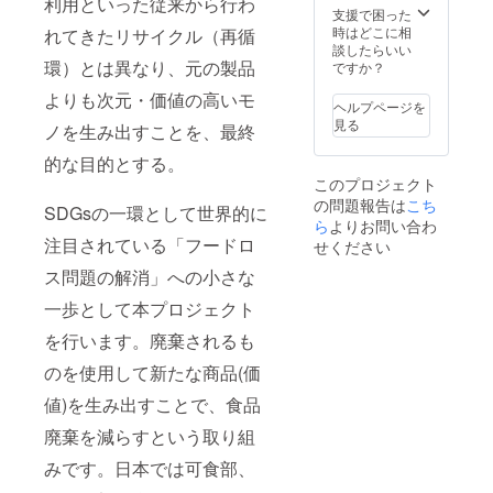
利用といった従来から行わ
支援で困った
時はどこに相
れてきたリサイクル（再循
談したらいい
環）とは異なり、元の製品
ですか？
よりも次元・価値の高いモ
ヘルプページを
見る
ノを生み出すことを、最終
的な目的とする。
このプロジェクト
の問題報告は
こち
SDGsの一環として世界的に
ら
よりお問い合わ
注目されている「フードロ
せください
ス問題の解消」への小さな
一歩として本プロジェクト
を行います。廃棄されるも
のを使用して新たな商品(価
値)を生み出すことで、食品
廃棄を減らすという取り組
みです。日本では可食部、