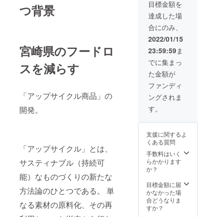
目標金額を
つ背景
達成した場
合にのみ、
2022/01/15
宮崎県のフードロ
23:59:59
ま
でに集まっ
スを減らす
た金額が
ファンディ
「アップサイクル商品」の
ングされま
す。
開発。
支援に関するよ
くある質問
「アップサイクル」とは、
手数料はいく
らかかります
サスティナブル（持続可
か？
能）なものづくりの新たな
目標金額に届
方法論のひとつである。 単
かなかった場
合どうなりま
なる素材の原料化、その再
すか？