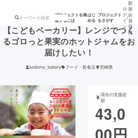
新
ロ
規
グ
会
プロジェクトを掲
はじ
プロジェクト
/
載するには
める
をさがす
イ
員
ン
登
【こどもベーカリー】レンジでつく
録
るゴロっと果実のホットジャムをお
届けしたい！
人気のプロ
注目のリ
注目の新着プロ
募集終了が近いプ
もうすぐ公開
ジェクト
ターン
ジェクト
ロジェクト
されます
kodomo_bakery
フード・飲食店
宮崎県
アート・写真
音楽
現在の支援総
テクノロジー・ガジェット
ゲーム・サ
額
43,0
映像・映画
書籍・雑誌
00
円
ビジネス・起業
チャレンジ