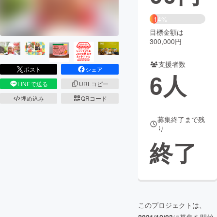
まちづくり・地域活性化
14%
目標金額は
300,000円
CAMPFIRE for Social Good
CAMPFIRE Creation
CAMPFIREふるさと納税
machi-ya
コミュニティ
支援者数
ポスト
シェア
6
人
LINEで送る
URLコピー
埋め込み
QRコード
募集終了まで残
り
終了
このプロジェクトは、