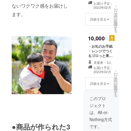
ム フレーバー3
お届け予定：
ないワクワク感をお届けし
個 ・レンジでつ
こ
2022年02月
の
くる国産米粉の
リ
ます。
タ
蒸しパンミック
ー
ン
ス フレーバー3
詳細を見る
を
選
個
択
す
る
10,000
円
・お礼のお手紙
・レンジでつく
るゴロっと果実
のホットジャ
支援者：3人
ム フレーバー8
お届け予定：
個 ・レンジでつ
こ
2022年02月
の
くる国産米粉の
リ
タ
蒸しパンミック
ー
ン
ス フレーバー8
詳細を見る
を
選
個
択
す
る
このプロ
ジェクト
は、All-or-
Nothing方式
●商品が作られた3
です。