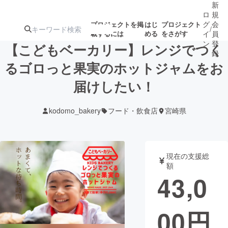
新
ロ
規
グ
会
プロジェクトを掲
はじ
プロジェクト
/
載するには
める
をさがす
イ
員
ン
登
【こどもベーカリー】レンジでつく
録
るゴロっと果実のホットジャムをお
届けしたい！
人気のプロ
注目のリ
注目の新着プロ
募集終了が近いプ
もうすぐ公開
ジェクト
ターン
ジェクト
ロジェクト
されます
kodomo_bakery
フード・飲食店
宮崎県
アート・写真
音楽
現在の支援総
テクノロジー・ガジェット
ゲーム・サ
額
43,0
映像・映画
書籍・雑誌
00
円
ビジネス・起業
チャレンジ