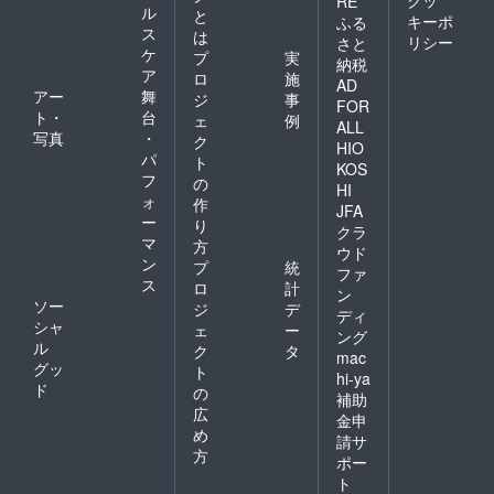
クッ
RE
ル
と
キーポ
ふる
ス
は
リシー
さと
ケ
プ
実
納税
ア
ロ
施
AD
アー
舞
ジ
事
FOR
ト・
台
ェ
例
ALL
写真
・
ク
HIO
パ
ト
KOS
フ
の
HI
ォ
作
JFA
ー
り
クラ
マ
方
ウド
ン
プ
統
ファ
ス
ロ
計
ン
ソー
ジ
デ
ディ
シャ
ェ
ー
ング
ル
ク
タ
mac
グッ
ト
hi-ya
ド
の
補助
広
金申
め
請サ
方
ポー
ト