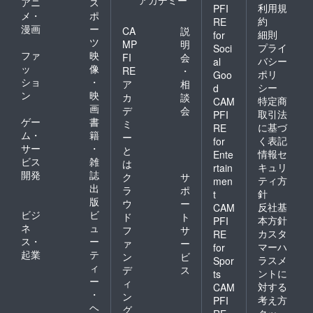
アカデミー
アニ
ス
利用規
PFI
メ・
ポ
約
RE
漫画
ー
CA
説
細則
for
ツ
MP
明
プライ
Soci
ファ
映
FI
会
バシー
al
ッ
像
RE
・
ポリ
Goo
ショ
・
ア
相
シー
d
ン
映
カ
談
特定商
CAM
画
デ
会
取引法
PFI
ゲー
書
ミ
に基づ
RE
ム・
籍
ー
く表記
for
サー
・
と
情報セ
Ente
ビス
雑
は
キュリ
rtain
開発
誌
ク
サ
ティ方
men
出
ラ
ポ
針
t
版
ウ
ー
反社基
CAM
ビジ
ビ
ド
ト
本方針
PFI
ネ
ュ
フ
サ
カスタ
RE
ス・
ー
ァ
ー
マーハ
for
起業
テ
ン
ビ
ラスメ
Spor
ィ
デ
ス
ントに
ts
ー
ィ
対する
CAM
・
ン
考え方
PFI
ヘ
グ