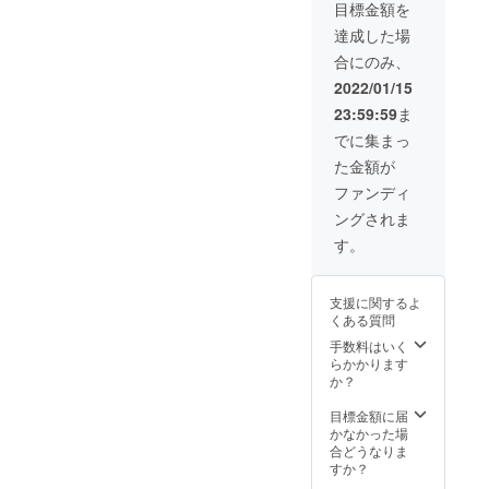
目標金額を
達成した場
合にのみ、
2022/01/15
23:59:59
ま
でに集まっ
た金額が
ファンディ
ングされま
す。
支援に関するよ
くある質問
手数料はいく
らかかります
か？
目標金額に届
かなかった場
合どうなりま
すか？