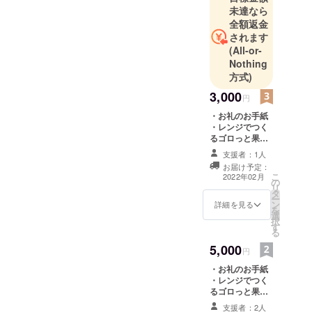
未達なら
全額返金
されます
(All-or-
Nothing
方式)
3,000
円
・お礼のお手紙
・レンジでつく
るゴロっと果実
のホットジャム
支援者：1人
の新フレー
お届け予定：
バー 3個セット
こ
2022年02月
の
リ
タ
ー
ン
詳細を見る
を
選
択
す
る
5,000
円
・お礼のお手紙
・レンジでつく
るゴロっと果実
のホットジャ
支援者：2人