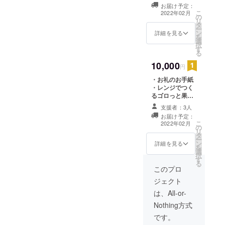
ム フレーバー3
お届け予定：
個 ・レンジでつ
こ
2022年02月
の
くる国産米粉の
リ
タ
蒸しパンミック
ー
ン
ス フレーバー3
詳細を見る
を
選
個
択
す
る
10,000
円
・お礼のお手紙
・レンジでつく
るゴロっと果実
のホットジャ
支援者：3人
ム フレーバー8
お届け予定：
個 ・レンジでつ
こ
2022年02月
の
くる国産米粉の
リ
タ
蒸しパンミック
ー
ン
ス フレーバー8
詳細を見る
を
選
個
択
す
る
このプロ
ジェクト
は、All-or-
Nothing方式
です。