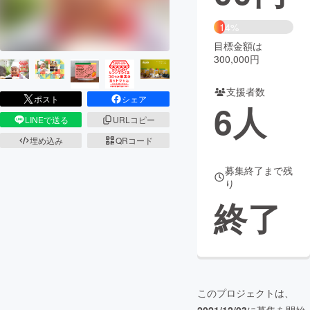
まちづくり・地域活性化
14%
目標金額は
300,000円
CAMPFIRE for Social Good
CAMPFIRE Creation
CAMPFIREふるさと納税
machi-ya
コミュニティ
支援者数
ポスト
シェア
6
人
LINEで送る
URLコピー
埋め込み
QRコード
募集終了まで残
り
終了
このプロジェクトは、