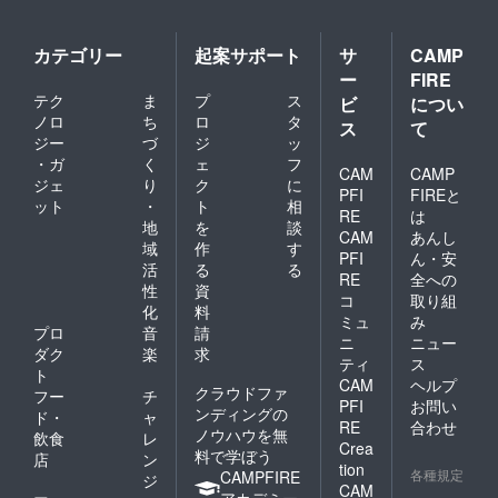
カテゴリー
起案サポート
サ
CAMP
ー
FIRE
テク
ま
プ
ス
ビ
につい
ノロ
ち
ロ
タ
ス
て
ジー
づ
ジ
ッ
・ガ
く
ェ
フ
CAM
CAMP
ジェ
り
ク
に
PFI
FIREと
ット
・
ト
相
RE
は
地
を
談
CAM
あんし
域
作
す
PFI
ん・安
活
る
る
RE
全への
性
資
コ
取り組
化
料
ミュ
み
プロ
音
請
ニ
ニュー
ダク
楽
求
ティ
ス
ト
CAM
ヘルプ
クラウドファ
フー
チ
PFI
お問い
ンディングの
ド・
ャ
RE
合わせ
ノウハウを無
飲食
レ
Crea
料で学ぼう
店
ン
tion
各種規定
CAMPFIRE
ジ
CAM