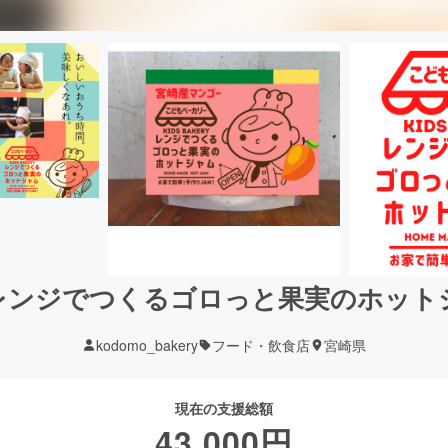
レンジでつくるゴロっと果実のホット
kodomo_bakery
フード・飲食店
宮崎県
現在の支援総額
43,000
円