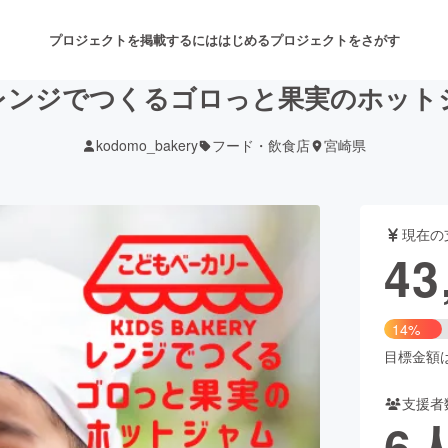
プロジェクトを掲載するには
はじめる
プロジェクトをさがす
レンジでつくるゴロっと果実のホット
kodomo_bakery
フード・飲食店
宮崎県
注目のリターン
注目の新着プロジェクト
募集終了が近いプロジェクト
も
現在の
音楽
舞台・パフォーマンス
43
ゲーム・サービス開発
フード・飲食店
14%
書籍・雑誌出版
アニメ・漫画
目標金額は3
支援者
チャレンジ
ビューティー・ヘルスケ
6