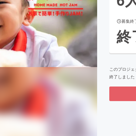
募集終
CAMPFIRE for Social Good
CAMPFIRE Creation
終
CAMPFIREふるさと納税
machi-ya
コミュニティ
このプロジェ
終了しました