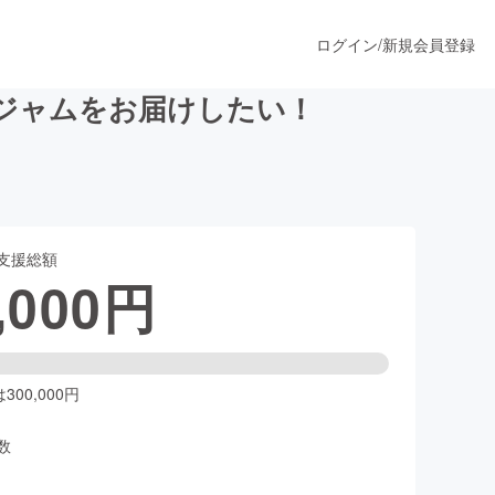
ログイン
/
新規会員登録
ジャムをお届けしたい！
うすぐ公開されます
支援総額
プロダクト
,000
円
ファッション
スポーツ
00,000円
数
ア
ソーシャルグッド
人