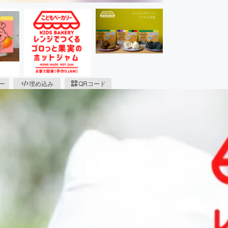
ピー
埋め込み
QRコード