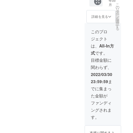
年05
ワーク
Find
渡しし
こ
月
販売や
Valueの
ます。
の
リ
企業イ
HPで
合計25
タ
ー
メージ
PRでき
分程度
ン
詳細を見る
を
が相違
ます。
のフラ
選
択
する場
https://
イトで
す
る
合等、
www.ne
撮影と
このプロ
掲載を
xtfindv
なりま
ジェクト
お断り
alue.co
す。 地
させて
m/ ※掲
方公共
は、
All-In方
いただ
載内容
団体、
式
です。
く場合
はメー
TV会
があり
ルにて
社、映
目標金額に
ます。
打合せ
像会社
関わらず、
お断り
させて
などと
させて
いただ
の実績
2022/03/30
いただ
きま
のある
23:59:59
ま
いた場
す。 ※
ドロー
合にお
ネット
ン撮影
でに集まっ
いても
ワーク
を是非
た金額が
返金は
販売や
ご利用
いたし
企業イ
くださ
ファンディ
かねま
メージ
い。 ※
ングされま
す。 ※
が相違
空港付
掲載サ
する場
近や人
す。
イズは
合等、
口密集
20cm四
掲載を
地は撮
方以内
お断り
影でき
支援に関するよ