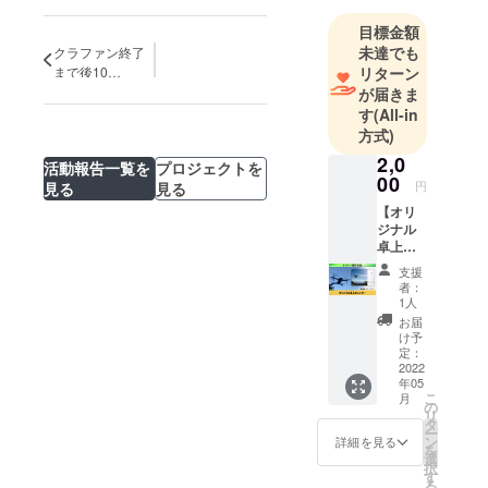
山梨県水泳
目標金額
未達でも
クラファン終了
リターン
まで後10
日！！！
が届きま
す
(All-in
方式)
2,0
活動報告一覧を
プロジェクトを
00
円
見る
見る
【オリ
ジナル
卓上カ
レン
支援
ダー】
者：
Next
1人
Find
お届
Valueオ
け予
リジナ
定：
ル卓上
2022
年05
カレン
こ
月
ダーを
の
リ
お届け
タ
ー
しま
ン
詳細を見る
を
す。
選
択
2022年
す
る