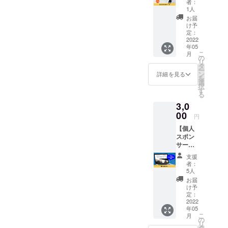
者：
校生で
出るた
1人
起業
めにも
お届
し、
スイ
け予
様々な
マーコ
定：
経験を
2022
ミュニ
年05
してき
ティ
こ
月
た畑野
「TRUE
の
リ
剣輝
FUN」
タ
ー
（はた
のご登
ン
詳細を見る
を
のつる
録くだ
選
択
ぎ）と
さい。
す
る
マン
専用の
3,0
ツーマ
フォー
ンで30
00
ムを
円
分トー
メール
【個人
クでき
でお送
スポン
ます。
りさせ
サー】
水泳の
ていた
スイ
事、ド
だきま
支援
マーコ
ローン
す。 情
者：
ミュニ
のこ
報を入
5人
ティ
と、そ
力して
お届
「TRUE
してビ
頂き、
け予
FUN」
ジネス
定：
選手登
の個人
2022
につい
録と団
年05
スポン
てな
体登録
こ
月
サーに
ど、ど
の
をして
リ
なれる
んなお
タ
頂ける