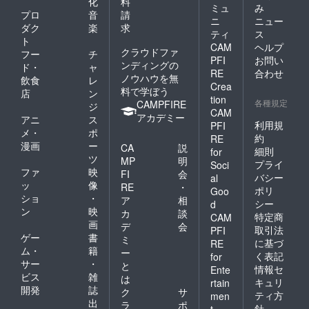
化
料
ミュ
み
プロ
音
請
ニ
ニュー
ダク
楽
求
ティ
ス
ト
CAM
ヘルプ
クラウドファ
フー
チ
PFI
お問い
ンディングの
ド・
ャ
RE
合わせ
ノウハウを無
飲食
レ
Crea
料で学ぼう
店
ン
tion
各種規定
CAMPFIRE
ジ
CAM
アカデミー
アニ
ス
利用規
PFI
メ・
ポ
約
RE
漫画
ー
CA
説
細則
for
ツ
MP
明
プライ
Soci
ファ
映
FI
会
バシー
al
ッ
像
RE
・
ポリ
Goo
ショ
・
ア
相
シー
d
ン
映
カ
談
特定商
CAM
画
デ
会
取引法
PFI
ゲー
書
ミ
に基づ
RE
ム・
籍
ー
く表記
for
サー
・
と
情報セ
Ente
ビス
雑
は
キュリ
rtain
開発
誌
ク
サ
ティ方
men
出
ラ
ポ
針
t