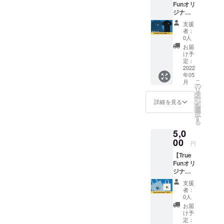
Funオリ
イビー
備考欄
す。
ジナル
を予定
に掲載
ポロ
してお
するお
支援
シャ
りま
名前を
者：
ツ】 刺
す。 ※
必ずご
0人
繍入り
送料込
記入く
お届
True
みのお
ださ
け予
Funオリ
値段で
定：
い。 ※
ジナル
2022
す。 ※
ニック
年05
ポロ
画像は
ネーム
こ
月
シャツ
イメー
の
での参
リ
（黒）
ジで
タ
加もで
ー
を1枚お
す。
ン
きま
詳細を見る
を
届けし
選
す。 ※
択
ます。
す
掲載期
る
サイズ
間は
5,0
はS・
2022年
M・L・
00
5月から
円
XLより
1年間で
【True
お選び
す。
Funオリ
くださ
ジナル
い。 ※
トート
送料込
支援
バッ
みのお
者：
グ】
値段で
0人
True
す。
お届
Funオリ
け予
ジナル
定：