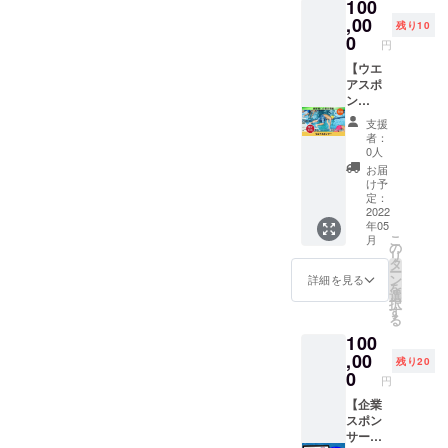
100
はS・
M・L・
,00
残り10
XLより
0
円
お選び
くださ
【ウエ
い。 ※
アスポ
送料込
ン
みのお
サー】
支援
値段で
スイ
者：
す。
マーコ
0人
ミュニ
お届
ティ
け予
「TRUE
定：
FUN」
2022
年05
の企業
こ
月
スポン
の
リ
サーに
タ
ー
なれる
ン
詳細を見る
を
権利で
選
択
す。 ス
す
る
イマー
100
コミュ
ニティ
,00
残り20
「TRUE
0
円
FUN」
の練習
【企業
着に企
スポン
業スポ
サー】