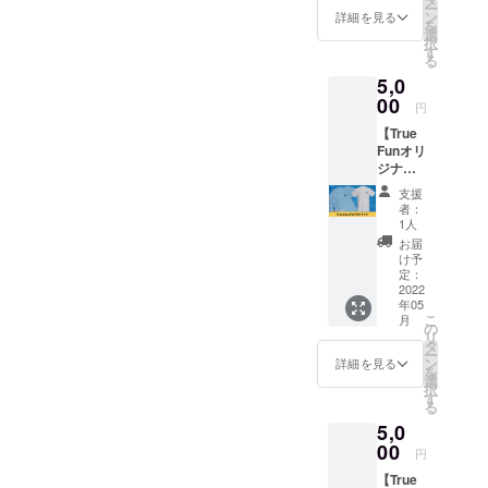
ー
権利で
話でも
ン
と、大
詳細を見る
を
す。
かまい
選
会に出
択
Next
ませ
す
場する
る
Find
ん。 ※
事がで
5,0
Valueの
日程は
き、日
HPに支
00
メール
本水泳
円
援者と
にて調
連盟よ
【True
してお
整いた
り選手
Funオリ
名前を
しま
として
ジナルT
掲載さ
す。
登録さ
シャ
せてい
れま
支援
ツ】
ただき
す。
者：
True
ます。
1人
※2022
Funオリ
あなた
年5月か
お届
ジナルT
のお名
け予
ら1年間
シャツ
前を
定：
の登録
を1枚お
2022
Next
料とな
年05
届けし
Find
りま
こ
月
ます。
Valueの
の
す。 ※
リ
サイズ
HPで
タ
別途
ー
はS・
PRでき
ン
詳細を見る
ジャー
を
M・L・
ます。
選
ジ代
択
XL・
https://
す
（40,00
る
2XLよ
www.ne
0円〜
5,0
りお選
xtfindv
50,000
びくだ
00
alue.co
円）が
円
さい。
m/ ※購
必要と
【True
色はネ
入時の
なりま