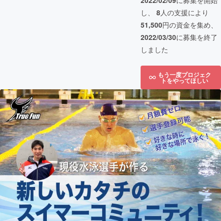
2022/02/09
に募集を開始
し、
8
人の支援により
51,500
円の資金を集め、
2022/03/30
に募集を終了
しました
もう一度プロジェク
トをやってほしい