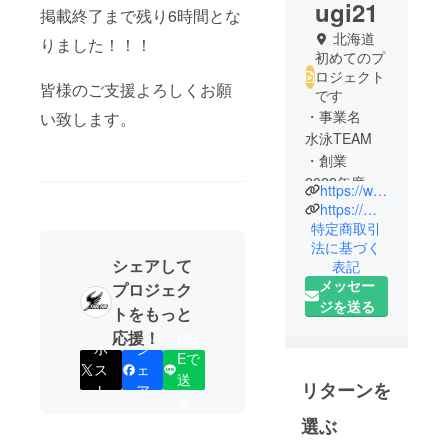
ugi21
掲載終了まで残り6時間とな
北海道
りました！！！
初めてのプ
ロジェクト
皆様のご支援よろしくお願
です
・事業名
い致します。
水泳TEAM
・創業
2022年度予
https://www.nextfindvalue.com/
定
https://myskyservice.crayonsite.com/
・氏名 畑
特定商取引
法に基づく
野剣輝(ハタ
シェアして
表記
ノツルギ)
メッセー
プロジェク
・経歴 3歳
ジを送る
トをもっと
から水泳を
応援！
始め、今現
LIN
ポ
シ
在も水泳を
Eで
ス
ェ
送
続ける
リターンを
ト
ア
る
関東大会、
選ぶ
全国大会出
場