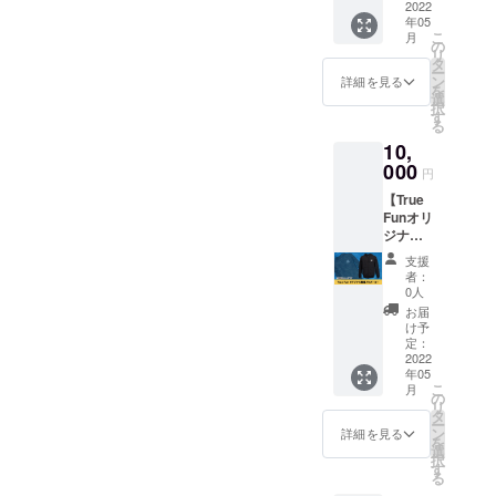
トート
2022
年05
バッグ
こ
月
を1枚お
の
リ
届けし
タ
ー
ます。
ン
詳細を見る
を
100%ナ
選
択
チュラ
す
る
ルコッ
10,
トン製
で
000
円
35.6×35
【True
.6×7.6c
Funオリ
mの
ジナル
トート
刺繡入
バッグ
支援
りパー
で、黒
者：
カー】
を予定
0人
True
してお
お届
Funオリ
りま
け予
ジナル
す。 ※
定：
刺繡入
2022
送料込
年05
りパー
みのお
こ
月
カー
値段で
の
リ
（黒）
す。 ※
タ
ー
を1枚お
画像は
ン
詳細を見る
を
届けし
イメー
選
択
ます。
ジで
す
る
サイズ
す。