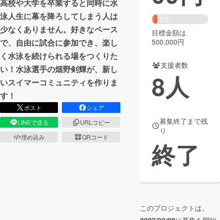
高校や大学を卒業すると同時に水
泳人生に幕を降ろしてしまう人は
まちづくり・地域活性化
10%
少なくありません。好きなペース
目標金額は
500,000円
で、自由に試合に参加でき、楽し
CAMPFIRE for Social Good
CAMPFIRE Creation
く水泳を続けられる場をつくりた
CAMPFIREふるさと納税
machi-ya
コミュニティ
支援者数
い！水泳選手の畑野剣輝が、新し
8
人
いスイマーコミュニティを作りま
す！
ポスト
シェア
募集終了まで残
LINEで送る
URLコピー
り
埋め込み
QRコード
終了
このプロジェクトは、