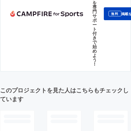
を
専
門
掲載
無料
サ
ポ
ー
ト
付
き
で
始
め
よ
う
！
このプロジェクトを見た人はこちらもチェックし
ています