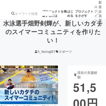
新
ロ
規
グ
会
プロジェクトを掲
はじ
プロジェクト
/
載するには
める
をさがす
イ
員
ン
登
水泳選手畑野剣輝が、新しいカタチ
録
のスイマーコミュニティを作りた
い！
人気のプロ
注目のリ
注目の新着プロ
募集終了が近いプ
もうすぐ公開
ジェクト
ターン
ジェクト
ロジェクト
されます
h_tsurugi21
スポーツ
アート・写真
音楽
現在の支援総
テクノロジー・ガジェット
ゲーム・サ
額
51,5
映像・映画
書籍・雑誌
00
円
ビジネス・起業
チャレンジ