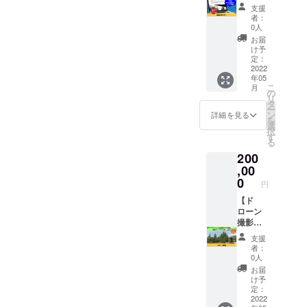
ンサー
スイ
支援
として
マーコ
者：
企業名
ミュニ
0人
を掲載
ティ
お届
させて
「TRUE
け予
いただ
FUN」
定：
きま
の企業
2022
年05
す。 あ
スポン
こ
月
なたの
サーに
の
リ
企業名
なれる
タ
ー
をスイ
権利で
ン
詳細を見る
を
マーコ
す。 HP
選
択
ミュニ
に企業
す
る
ティ
スポン
200
「TRUE
サーと
FUN」
して企
,00
でPRで
業名と
0
円
きま
ホーム
す。 ※
ページ
【ド
掲載内
のリン
ローン
容は
クを掲
撮影】
メール
載させ
ドロー
支援
にて打
ていた
ンで企
者：
合せさ
だきま
業様の
0人
せてい
す。 あ
PR撮影
お届
ただき
なたの
し、撮
け予
ます。
企業名
影デー
定：
※ネット
をNext
タをお
2022