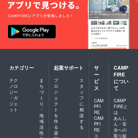
カテゴリー
起案サポート
サ
CAMP
ー
FIRE
テク
ま
プ
ス
ビ
につい
ノロ
ち
ロ
タ
ス
て
ジー
づ
ジ
ッ
・ガ
く
ェ
フ
CAM
CAMP
ジェ
り
ク
に
PFI
FIREと
ット
・
ト
相
RE
は
地
を
談
CAM
あんし
域
作
す
PFI
ん・安
活
る
る
RE
全への
性
資
コ
取り組