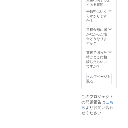
で予定
させて
ませ
くある質問
してお
いただ
ん。 ※
りま
く場合
各自治
手数料はいく
す。 ※
があり
体等の
らかかります
企業名
ます。
規制に
か？
の掲載
お断り
準じた
期間は
させて
撮影と
目標金額に届
2022年
いただ
なりま
かなかった場
5月から
いた場
す。 ※
合どうなりま
1年間で
合にお
日程、
すか？
す。
いても
その他
返金は
詳細は
支援で困った
いたし
メール
時はどこに相
かねま
にてお
談したらいい
す。
打ち合
ですか？
※HPの
わせい
掲載期
たしま
ヘルプページを
間は
す。 ※
見る
2022年
交通費
5月から
を別途
1年間で
ご負担
このプロジェクト
す。
いただ
の問題報告は
こち
きま
す。
ら
よりお問い合わ
せください