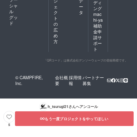
ジ
デ
ディ
シャ
ェ
ー
ング
ル
ク
タ
mac
グッ
ト
hi-ya
ド
の
補助
広
金申
め
請サ
方
ポー
ト
「QRコード」は株式会社デンソーウェーブの登録商標です。
© CAMPFIRE,
会社概
採用情
パートナー
Inc.
要
報
募集
h_tsurugi21
さんへアンコール
もう一度プロジェクトをやってほしい
5