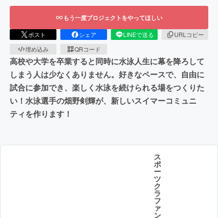
もう一度プロジェクトをやってほしい
ポスト
シェア
LINEで送る
URLコピー
埋め込み
QRコード
高校や大学を卒業すると同時に水泳人生に幕を降ろして
しまう人は少なくありません。好きなペースで、自由に
試合に参加でき、楽しく水泳を続けられる場をつくりた
い！水泳選手の畑野剣輝が、新しいスイマーコミュニ
ティを作ります！
ス
ポ
ー
ツ
ク
ラ
フ
ァ
ン