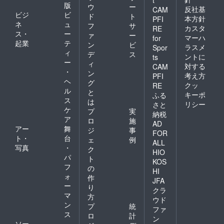
版
ウ
ー
反社基
CAM
ビジ
ビ
ド
ト
本方針
PFI
ネ
ュ
フ
サ
カスタ
RE
ス・
ー
ァ
ー
マーハ
for
起業
テ
ン
ビ
ラスメ
Spor
ィ
デ
ス
ントに
ts
ー
ィ
対する
CAM
・
ン
考え方
PFI
ヘ
グ
クッ
RE
ル
と
キーポ
ふる
ス
は
リシー
さと
ケ
プ
実
納税
ア
ロ
施
AD
アー
舞
ジ
事
FOR
ト・
台
ェ
例
ALL
写真
・
ク
HIO
パ
ト
KOS
フ
の
HI
ォ
作
JFA
ー
り
クラ
マ
方
ウド
ン
プ
統
ファ
ス
ロ
計
ン
ソー