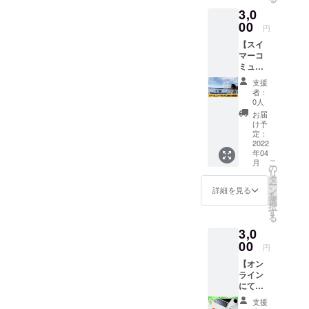
4月から
3,0
1年間の
カレン
00
円
ダーで
【スイ
す。 ※
マーコ
送料込
ミュニ
みのお
ティ
値段で
支援
「TRUE
す。
者：
FUN」
0人
登録
お届
料・団
け予
体登録
定：
費】 ス
2022
年04
イマー
こ
月
コミュ
の
リ
ニティ
タ
ー
「TRUE
ン
詳細を見る
を
FUN」
選
択
への登
す
る
録がで
3,0
きま
す。 自
00
円
分の
【オン
ペース
ライン
で練習
にて
でき、
トー
試合に
支援
ク】 高
自由に