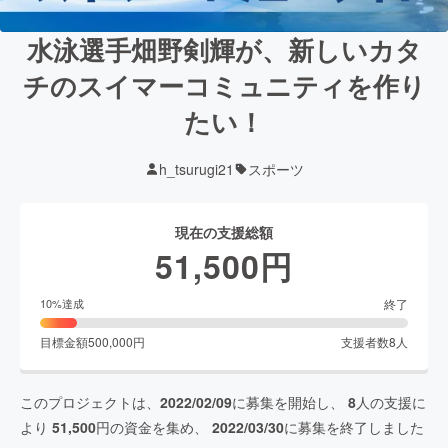
水泳選手畑野剣輝が、新しいカタ
チのスイマーコミュニティを作り
たい！
h_tsurugi21
スポーツ
現在の支援総額
51,500
円
終了
10
%達成
目標金額
500,000
円
支援者数
8
人
このプロジェクトは、
2022/02/09
に募集を開始し、
8
人の支援に
より
51,500
円の資金を集め、
2022/03/30
に募集を終了しました