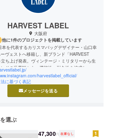
HARVEST LABEL
大阪府
他に1件のプロジェクトを掲載しています
、日本を代表するカリスマバッグデザイナー・山口幸
ーヴェストへ移籍し、新ブランド「HARVEST
」を立ち上げ発表。ヴィンテージ・ミリタリーから生
ランドの世界観から、機能性・耐久性を追求し、素
arvestlabel.jp/
ツ、そして裁縫の細部にいたるまで徹底的にこだ
www.instagram.com/harvestlabel_official/
ました。そのデザイン性と物作りの経験を生かし、
引法に基づく表記
のG7伊勢志摩サミット、また2019年のG20大阪サ
メッセージを送る
も、日本バッグメーカーを代表し、公式オリジナル
製造依頼を請け、会議関係者およびプレスに配布さ
。一貫した国内生産を通じて、今まで職人たちが
た経験や技術と、バッグブランドとして築き上げた
を選ぶ
し、MADE IN JAPANにこだわるモノづくりを継
ます。
47,300
円
在庫なし