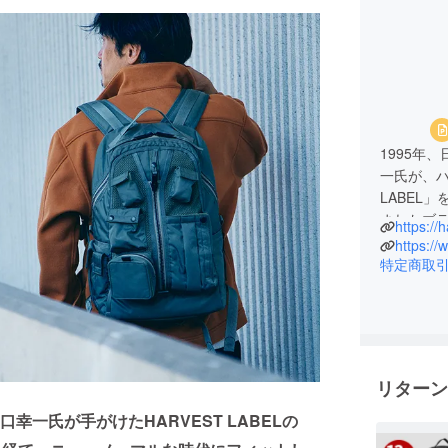
1995年
一氏が、ハ
LABEL
まれたブ
https://h
材・パー
https://
わってき
特定商取
2016年
ミットで
バッグの
れました
培ってき
リターン
DNAを継承
続してい
一氏が手がけたHARVEST LABELの