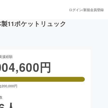
ログイン
/
新規会員登録
本製11ポケットリュック
うすぐ公開されます
支援総額
プロダクト
004,600
円
ファッション
スポーツ
00,000円
数
ア
ソーシャルグッド
6
人