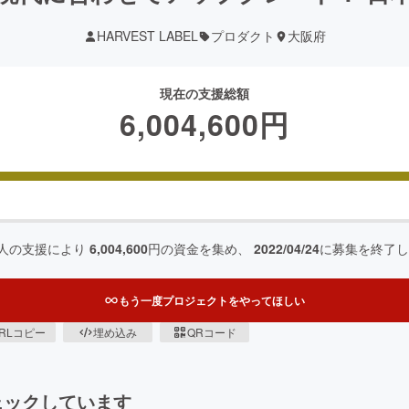
HARVEST LABEL
プロダクト
大阪府
現在の支援総額
6,004,600
円
人の支援により
6,004,600
円の資金を集め、
2022/04/24
に募集を終了し
もう一度プロジェクトをやってほしい
RLコピー
埋め込み
QRコード
ェックしています