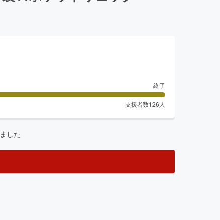
終了
支援者数
126
人
ました