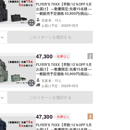
FLYER'S 70XX【早割 12％OFF 5月
お届け】 ---数量限定:先着15名様 ---
一般販売予定価格 53,900円(税込)を
さらにお安く割引価格47,300円(税
支援者：15人
込/送料込み) でご提供。 ● 販売数
お届け予定：2022年05月
量：1個 ●カラー：ブラック ●お届け
予定日：2022年5月中旬よりお申し
込み順で発送 ●限定数：15個 ●マル
このリターンを選択する
る
チオーガナイザー&オリジナル巾着
袋付き お申し込み注意点： ※ご注文
状況、使用部材の供給状況、製造工
程上の都合等により出荷時期が遅れ
47,300
円
在庫なし
る場合がございます。 ※デザイン・
仕様は変更になる可能性もございま
FLYER'S 70XX【早割 12％OFF 5月
す。ご了承ください。 ※ご購入の住
お届け】 ---数量限定:先着15名様 ---
所入力の際は「郵便番号」「都道府
一般販売予定価格 53,900円(税込)を
県」「マンション名・部屋番号」等
さらにお安く割引価格47,300円(税
支援者：15人
に、記入漏れや誤りがないかご確認
込/送料込み) でご提供。 ● 販売数
お届け予定：2022年05月
お願い致します。 ※お届け先の記入
量：1個 ●カラー：セージグリーン ●
漏れ・誤記入による再配達が発生し
お届け予定日：2022年5月中旬より
た場合は、着払となります。
お申し込み順で発送 ●限定数：15個
このリターンを選択する
る
●マルチオーガナイザー&オリジナル
巾着袋付き お申し込み注意点： ※ご
注文状況、使用部材の供給状況、製
造工程上の都合等により出荷時期が
47,300
円
在庫なし
遅れる場合がございます。 ※デザイ
ン・仕様は変更になる可能性もござ
FLYER'S 70XX【早割 12％OFF 5月
います。ご了承ください。 ※ご購入
お届け】 ---数量限定:先着15名様 ---