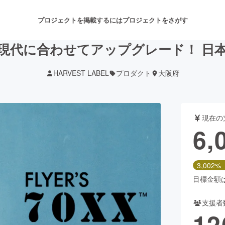
プロジェクトを掲載するには
プロジェクトをさがす
現代に合わせてアップグレード！ 日
HARVEST LABEL
プロダクト
大阪府
注目のリターン
注目の新着プロジェクト
募集終了が近いプロジェクト
も
現在の
音楽
舞台・パフォーマンス
6,
ゲーム・サービス開発
フード・飲食店
3,002%
書籍・雑誌出版
アニメ・漫画
目標金額は2
支援者
チャレンジ
ビューティー・ヘルスケ
12