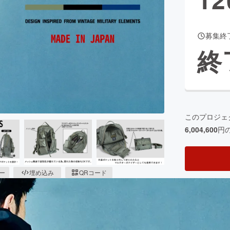
募集終
CAMPFIRE for Social Good
CAMPFIRE Creation
終
CAMPFIREふるさと納税
machi-ya
コミュニティ
このプロジェ
6,004,600
円
ピー
埋め込み
QRコード