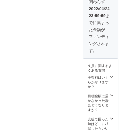
関わらず、
● 販売
ルチ
がござ
番号」
入漏
数量：1
オーガ
いま
2022/04/24
「都道
れ・誤
個 ●カ
ナイ
す。 ※
府県」
記入に
23:59:59
ま
ラー：
ザー&オ
デザイ
「マン
よる再
セージ
リジナ
ン・仕
でに集まっ
ション
配達が
グリー
ル巾着
様は変
名・部
発生し
た金額が
ン ●お
袋付き
更にな
屋番
た場合
届け予
お申し
る可能
ファンディ
号」等
は、着
定日：
込み注
性もご
に、記
払とな
ングされま
2022年
意点：
ざいま
入漏れ
りま
6月下旬
※ご注文
す。ご
す。
や誤り
す。
よりお
状況、
了承く
がない
申し込
使用部
ださ
かご確
み順で
材の供
い。 ※
認お願
支援に関するよ
発送 ●
給状
ご購入
い致し
くある質問
限定
況、製
の住所
ます。
数：12
造工程
手数料はいく
入力の
※お届け
個 ●マ
上の都
らかかります
際は
先の記
ルチ
合等に
か？
「郵便
入漏
オーガ
より出
番号」
れ・誤
ナイ
荷時期
目標金額に届
「都道
記入に
ザー&オ
が遅れ
かなかった場
府県」
よる再
リジナ
る場合
合どうなりま
「マン
配達が
ル巾着
がござ
すか？
ション
発生し
袋付き
いま
名・部
た場合
お申し
す。 ※
支援で困った
屋番
は、着
込み注
デザイ
時はどこに相
号」等
払とな
意点：
ン・仕
談したらいい
に、記
りま