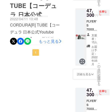
択
をさら
そのデザイ
す
TUBE【コーデュ
る
にお安
た。商品ディティールなど
ン性と物作
47,
く割引
在庫な
ラ 日本公式
りの経験を
の細かな感想が詳しく書か
価格
300
し
円
47,300
生かし、
2022/04/11 10:48
れています。是非チェック
FLYER'
Youtubeチャンネ
円(税込/
2016年のG7
CORDURA[R] TUBE【コー
S
送料込
してみてください！
70XX【
伊勢志摩サ
み) でご
ル】にFLYER'S
デュラ 日本公式Youtube
早割
提供。
GIZMODO JAPAN（ギズ
ミット、ま
支援
12％OF
● 販売
チャンネル】にて弊社代表
者：
70XXが紹介され
もっと見る
た2019年の
F 5月お
モード・ジャパン）「90年
数量：1
15人
届け】 -
から語られたHARVEST
個 ●カ
G20大阪サ
お届
代の名作がリバイバル！ 機
ました
--数量限
ラー：
け予
ミットで
LABELの歴史や山口幸一と
1
定:先着
ブラッ
定：
能も充実の上質ミリタリー
も、日本
15名様 -
2022
ク ●お
の出会い、デザイナーから
年05
-- 一般
届け予
バックパックを使ってみ
バッグメー
こ
月
販売予
定日：
の
の商品レビュー、カスタム
リ
カーを代表
定価格
た」4月24日のプロジェクト
2022年
タ
ー
53,900
大阪所長が紹介する生産風
し、公式オ
5月中旬
ン
詳細を見る
を
終了まで、残すところあと
円(税込)
よりお
選
リジナル
択
景など、【FLYER'S
をさら
申し込
す
10日となりました。引き続
る
バッグの製
にお安
み順で
70XX】プロダクトレビュー
47,
く割引
発送 ●
造依頼を請
き、ご支援の方よろしくお
在庫な
価格
300
限定
し
が公開されました。ぜひご
円
け、会議関
47,300
願いいたします。
数：15
FLYER'
係者および
円(税込/
覧ください！【伝説のバッ
個 ●マ
S
送料込
ルチ
プレスに配
グが復活-前編】株式会社
70XX【
み) でご
オーガ