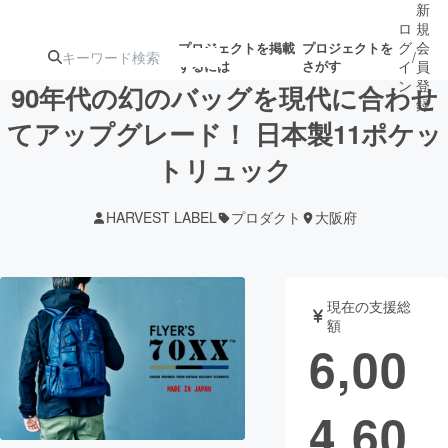
新
ロ
規
グ
会
プロジェクトを掲載
プロジェクトを
/
するには
さがす
イ
員
ン
登
90年代の幻のバッグを現代に合わせ
録
てアップグレード！ 日本製11ポケッ
トリュック
人気のプロ
注目のリ
注目の新着プロ
募集終了が近いプ
もうすぐ公開
ジェクト
ターン
ジェクト
ロジェクト
されます
HARVEST LABEL
プロダクト
大阪府
アート・写真
音楽
現在の支援総
テクノロジー・ガジェット
ゲーム・サ
額
6,00
映像・映画
書籍・雑誌
4,60
ビジネス・起業
チャレンジ