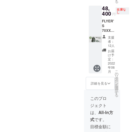
かご確
る
にお安
み順で
給状
ざいま
認お願
48,
く割引
発送 ●
況、製
す。ご
い致し
在庫な
価格
400
限定
し
造工程
了承く
円
ます。
48,400
数：12
上の都
ださ
※お届け
FLYER'
円(税込/
個 ●マ
合等に
い。 ※
先の記
S
送料込
ルチ
より出
ご購入
入漏
70XX【
み) でご
オーガ
荷時期
の住所
れ・誤
特別割
提供。
ナイ
が遅れ
入力の
支援
記入に
10％OF
● 販売
ザー&オ
る場合
者：
際は
よる再
F 6月お
数量：1
リジナ
12人
がござ
「郵便
配達が
届け】 -
個 ●カ
ル巾着
いま
お届
番号」
発生し
--数量限
ラー：
袋付き
け予
す。 ※
「都道
た場合
定:先着
エア
定：
お申し
デザイ
府県」
は、着
15名様 -
2022
フォー
込み注
ン・仕
「マン
払とな
年06
-- 一般
スブ
意点：
様は変
ション
りま
こ
月
販売予
ルー ●
の
※ご注文
更にな
名・部
す。
リ
定価格
お届け
タ
状況、
る可能
屋番
ー
53,900
予定
ン
使用部
詳細を見る
性もご
号」等
を
円(税込)
日：
選
材の供
ざいま
に、記
択
をさら
2022年
す
給状
す。ご
入漏れ
る
にお安
6月下旬
況、製
このプロ
了承く
や誤り
く割引
よりお
造工程
ださ
がない
ジェクト
価格
申し込
上の都
い。 ※
かご確
48,400
み順で
合等に
は、
All-In方
ご購入
認お願
円(税込/
発送 ●
より出
の住所
い致し
式
です。
送料込
限定
荷時期
入力の
ます。
み) でご
数：12
が遅れ
目標金額に
際は
※お届け
提供。
個 ●マ
る場合
「郵便
先の記