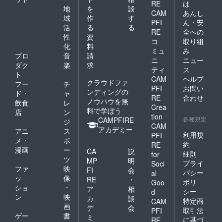
RE
は
地
を
談
CAM
あんし
域
作
す
PFI
ん・安
活
る
る
RE
全への
性
資
コ
取り組
化
料
ミュ
み
プロ
音
請
ニ
ニュー
ダク
楽
求
ティ
ス
ト
CAM
ヘルプ
クラウドファ
フー
チ
PFI
お問い
ンディングの
ド・
ャ
RE
合わせ
ノウハウを無
飲食
レ
Crea
料で学ぼう
店
ン
tion
各種規定
CAMPFIRE
ジ
CAM
アカデミー
アニ
ス
利用規
PFI
メ・
ポ
約
RE
漫画
ー
CA
説
細則
for
ツ
MP
明
プライ
Soci
ファ
映
FI
会
バシー
al
ッ
像
RE
・
ポリ
Goo
ショ
・
ア
相
シー
d
ン
映
カ
談
特定商
CAM
画
デ
会
取引法
PFI
ゲー
書
ミ
に基づ
RE