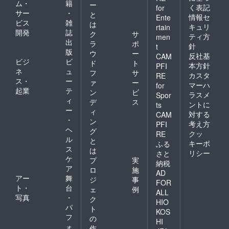
ム・
籍
ー
く表記
for
サー
・
と
情報セ
Ente
ビス
雑
は
キュリ
rtain
開発
誌
ク
サ
ティ方
men
出
ラ
ポ
針
t
版
ウ
ー
反社基
CAM
ビジ
ビ
ド
ト
本方針
PFI
ネ
ュ
フ
サ
カスタ
RE
ス・
ー
ァ
ー
マーハ
for
起業
テ
ン
ビ
ラスメ
Spor
ィ
デ
ス
ントに
ts
ー
ィ
対する
CAM
・
ン
考え方
PFI
ヘ
グ
クッ
RE
ル
と
キーポ
ふる
ス
は
リシー
さと
ケ
プ
実
納税
ア
ロ
施
AD
アー
舞
ジ
事
FOR
ト・
台
ェ
例
ALL
写真
・
ク
HIO
パ
ト
KOS
フ
の
HI
ォ
作