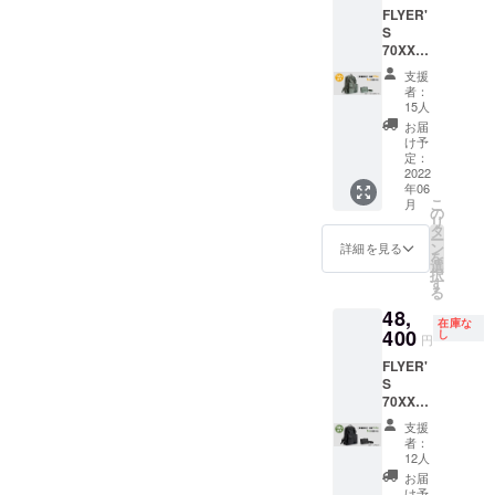
数：15
況、製
ご購入
※お届け
FLYER'
円(税込/
個 ●マ
造工程
の住所
先の記
S
送料込
ルチ
上の都
入力の
入漏
70XX【
み) でご
オーガ
合等に
際は
れ・誤
早割
提供。
ナイ
より出
「郵便
支援
記入に
12％OF
● 販売
ザー&オ
荷時期
者：
番号」
よる再
F 6月お
数量：1
リジナ
15人
が遅れ
「都道
配達が
届け】 -
個 ●カ
ル巾着
る場合
お届
府県」
発生し
--数量限
ラー：
袋付き
け予
がござ
「マン
た場合
定:先着
エア
定：
お申し
いま
ション
は、着
15名様 -
2022
フォー
込み注
す。 ※
名・部
払とな
年06
-- 一般
スブ
意点：
デザイ
屋番
りま
こ
月
販売予
ルー ●
の
※ご注文
ン・仕
号」等
す。
リ
定価格
お届け
タ
状況、
様は変
に、記
ー
53,900
予定
ン
使用部
詳細を見る
更にな
入漏れ
を
円(税込)
日：
選
材の供
る可能
や誤り
択
をさら
2022年
す
給状
性もご
がない
る
にお安
6月下旬
況、製
ざいま
かご確
48,
く割引
よりお
造工程
す。ご
認お願
在庫な
価格
400
申し込
し
上の都
了承く
円
い致し
47,300
み順で
合等に
ださ
ます。
FLYER'
円(税込/
発送 ●
より出
い。 ※
※お届け
S
送料込
限定
荷時期
ご購入
先の記
70XX【
み) でご
数：15
が遅れ
の住所
入漏
特別割
提供。
個 ●マ
る場合
入力の
支援
れ・誤
10％OF
● 販売
ルチ
がござ
者：
際は
記入に
F 6月お
数量：1
オーガ
12人
いま
「郵便
よる再
届け】 -
個 ●カ
ナイ
す。 ※
お届
番号」
配達が
--数量限
ラー：
ザー&オ
け予