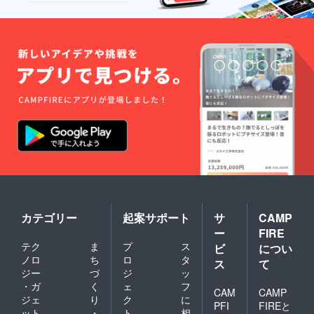
た場合
は、着
払とな
りま
す。
カテゴリー
起案サポート
サ
CAMP
ー
FIRE
テク
ま
プ
ス
ビ
につい
ノロ
ち
ロ
タ
ス
て
ジー
づ
ジ
ッ
・ガ
く
ェ
フ
CAM
CAMP
ジェ
り
ク
に
PFI
FIREと
ット
・
ト
相