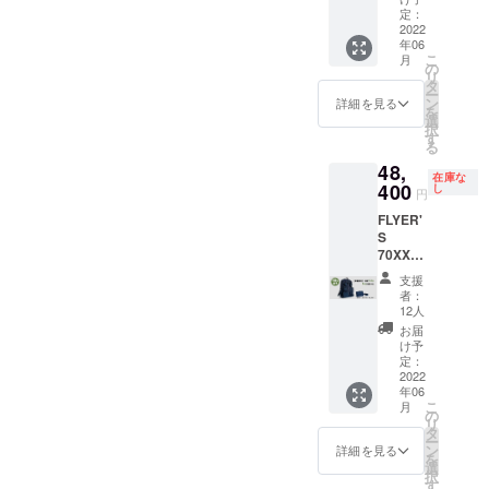
デザイ
「都道
発生し
定:先着
セージ
定：
リジナ
ン・仕
府県」
た場合
15名様 -
2022
グリー
ル巾着
様は変
「マン
は、着
年06
-- 一般
ン ●お
袋付き
更にな
ション
払とな
こ
月
販売予
届け予
の
お申し
る可能
名・部
りま
リ
定価格
定日：
タ
込み注
性もご
屋番
す。
ー
53,900
2022年
ン
意点：
詳細を見る
ざいま
号」等
を
円(税込)
6月下旬
選
※ご注文
す。ご
に、記
択
をさら
よりお
す
状況、
了承く
入漏れ
る
にお安
申し込
使用部
ださ
や誤り
48,
く割引
み順で
材の供
い。 ※
がない
在庫な
価格
400
発送 ●
し
給状
ご購入
円
かご確
48,400
限定
況、製
の住所
認お願
FLYER'
円(税込/
数：15
造工程
入力の
い致し
S
送料込
個 ●マ
上の都
際は
ます。
70XX【
み) でご
ルチ
合等に
「郵便
※お届け
特別割
提供。
オーガ
より出
番号」
支援
先の記
10％OF
● 販売
ナイ
荷時期
者：
「都道
入漏
F 6月お
数量：1
ザー&オ
12人
が遅れ
府県」
れ・誤
届け】 -
個 ●カ
リジナ
る場合
お届
「マン
記入に
--数量限
ラー：
ル巾着
け予
がござ
ション
よる再
定:先着
ブラッ
定：
袋付き
いま
名・部
配達が
15名様 -
2022
ク ●お
お申し
す。 ※
屋番
発生し
年06
-- 一般
届け予
込み注
デザイ
号」等
た場合
こ
月
販売予
定日：
の
意点：
ン・仕
に、記
は、着
リ
定価格
2022年
タ
※ご注文
様は変
入漏れ
払とな
ー
53,900
6月下旬
ン
状況、
詳細を見る
更にな
や誤り
りま
を
円(税込)
よりお
選
使用部
る可能
がない
す。
択
をさら
申し込
す
材の供
性もご