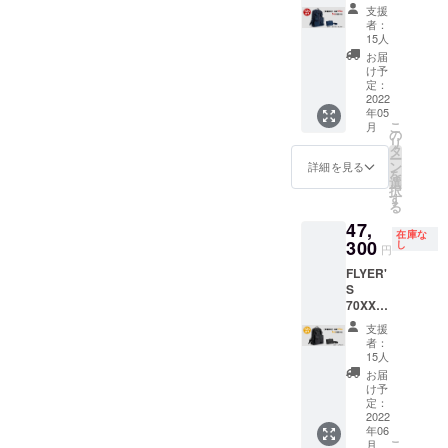
布されまし
早割
提供。
ナイ
支援
ハーヴェスト 髭社長インタ
12％OF
● 販売
た。一貫し
ザー&オ
者：
F 5月お
数量：1
リジナ
15人
ビュー
た国内生産
届け】 -
個 ●カ
ル巾着
お届
を通じて、
--数量限
ラー：
https://www.youtube.com/wa
袋付き
け予
定:先着
セージ
定：
お申し
今まで職人
tch?
15名様 -
2022
グリー
込み注
たちが培っ
年05
-- 一般
ン ●お
意点：
v=ntSeCSqDBxg&amp;t=89
こ
月
販売予
てきた経験
届け予
の
※ご注文
リ
定価格
定日：
タ
状況、
s【伝説のバッグが復活-後
や技術と、
ー
53,900
2022年
ン
使用部
詳細を見る
を
バッグブラ
円(税込)
5月中旬
編】Harvest Label FLYER'S
選
材の供
択
をさら
よりお
す
ンドとして
給状
る
70XX 徹底レビュー
にお安
申し込
況、製
築き上げた
47,
く割引
み順で
造工程
在庫な
https://www.youtube.com/wa
DNAを継承
価格
300
発送 ●
し
上の都
円
47,300
限定
合等に
し、MADE
tch?
FLYER'
円(税込/
数：15
より出
IN JAPANに
S
送料込
個 ●マ
v=3igXHnecJGs&amp;t=111
荷時期
70XX【
み) でご
こだわるモ
ルチ
が遅れ
早割
s
提供。
オーガ
る場合
支援
ノづくりを
12％OF
● 販売
ナイ
がござ
者：
継続してい
F 6月お
数量：1
ザー&オ
15人
いま
届け】 -
個 ●カ
リジナ
ます。
す。 ※
お届
--数量限
ラー：
ル巾着
け予
デザイ
定:先着
エア
定：
袋付き
ン・仕
15名様 -
2022
フォー
お申し
様は変
年06
-- 一般
スブ
込み注
更にな
こ
月