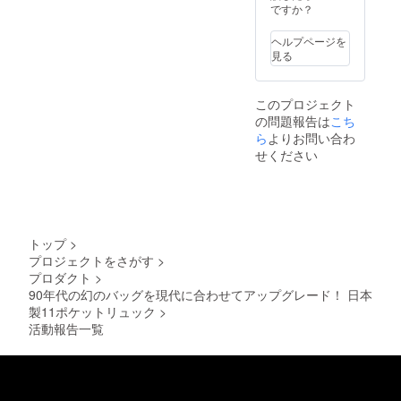
※ご注文
様は変
ですか？
入漏れ
す。
状況、
更にな
や誤り
使用部
る可能
がない
ヘルプページを
材の供
性もご
かご確
見る
給状
ざいま
認お願
況、製
す。ご
い致し
造工程
了承く
ます。
このプロジェクト
上の都
ださ
※お届け
の問題報告は
こち
合等に
い。 ※
先の記
より出
ら
よりお問い合わ
ご購入
入漏
荷時期
の住所
れ・誤
せください
が遅れ
入力の
記入に
る場合
際は
よる再
がござ
「郵便
配達が
いま
番号」
発生し
す。 ※
「都道
た場合
デザイ
府県」
は、着
トップ
>
ン・仕
「マン
払とな
プロジェクトをさがす
>
様は変
ション
りま
プロダクト
>
更にな
名・部
す。
る可能
90年代の幻のバッグを現代に合わせてアップグレード！ 日本
屋番
性もご
号」等
製11ポケットリュック
>
ざいま
に、記
活動報告一覧
す。ご
入漏れ
了承く
や誤り
ださ
がない
い。 ※
かご確
ご購入
認お願