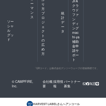
JFA
ー
り
クラ
マ
方
ウド
ン
プ
統
ファ
ス
ロ
計
ン
ソー
ジ
デ
ディ
シャ
ェ
ー
ング
ル
ク
タ
mac
グッ
ト
hi-ya
ド
の
補助
広
金申
め
請サ
方
ポー
ト
「QRコード」は株式会社デンソーウェーブの登録商標です。
© CAMPFIRE,
会社概
採用情
パートナー
Inc.
要
報
募集
HARVEST LABEL
さんへアンコール