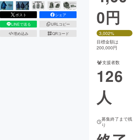
0
円
まちづくり・地域活性化
ポスト
シェア
LINEで送る
URLコピー
CAMPFIRE for Social Good
CAMPFIRE Creation
3,002%
埋め込み
QRコード
CAMPFIREふるさと納税
machi-ya
コミュニティ
目標金額は
200,000円
支援者数
126
人
募集終了まで残
り