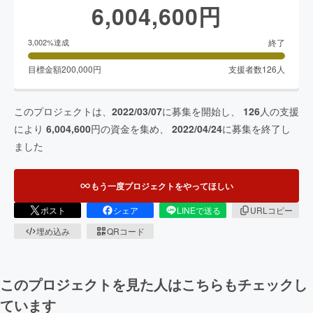
6,004,600
円
終了
3,002
%達成
目標金額
200,000
円
支援者数
126
人
このプロジェクトは、
2022/03/07
に募集を開始し、
126
人の支援
により
6,004,600
円の資金を集め、
2022/04/24
に募集を終了し
ました
もう一度プロジェクトをやってほしい
ポスト
シェア
LINEで送る
URLコピー
埋め込み
QRコード
このプロジェクトを見た人はこちらもチェックし
ています