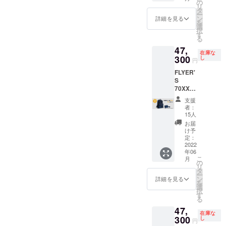
販売予
ルー ●
の
意点：
る可能
リ
定価格
お届け
タ
※ご注文
性もご
ー
53,900
予定
ン
状況、
詳細を見る
ざいま
を
円(税込)
日：
選
使用部
す。ご
択
をさら
2022年
す
材の供
了承く
る
にお安
5月中旬
給状
ださ
47,
く割引
よりお
況、製
い。 ※
在庫な
価格
300
申し込
し
造工程
ご購入
円
47,300
み順で
上の都
の住所
FLYER'
円(税込/
発送 ●
合等に
入力の
S
送料込
限定
より出
際は
70XX【
み) でご
数：15
荷時期
「郵便
早割
提供。
個 ●マ
が遅れ
番号」
支援
12％OF
● 販売
ルチ
る場合
者：
「都道
F 6月お
数量：1
オーガ
15人
がござ
府県」
届け】 -
個 ●カ
ナイ
いま
お届
「マン
--数量限
ラー：
ザー&オ
け予
す。 ※
ション
定:先着
ブラッ
定：
リジナ
デザイ
名・部
15名様 -
2022
ク ●お
ル巾着
ン・仕
屋番
年06
-- 一般
届け予
袋付き
様は変
号」等
こ
月
販売予
定日：
の
お申し
更にな
に、記
リ
定価格
2022年
タ
込み注
る可能
入漏れ
ー
53,900
6月下旬
ン
意点：
詳細を見る
性もご
や誤り
を
円(税込)
よりお
選
※ご注文
ざいま
がない
択
をさら
申し込
す
状況、
す。ご
かご確
る
にお安
み順で
使用部
了承く
認お願
47,
く割引
発送 ●
材の供
ださ
い致し
在庫な
価格
300
限定
し
給状
い。 ※
円
ます。
47,300