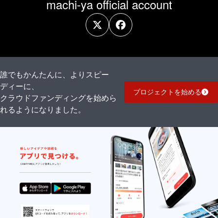
machi-ya official account
の住所
い致し
入力の
ます。
際は
※お届け
「郵便
先の記
番号」
入漏
「都道
れ・誤
府県」
記入に
「マン
よる再
ション
配達が
誰でもかんたんに、よりスピー
名・部
発生し
屋番
た場合
ディーに、
号」等
は、着
プロジェクトを始める
クラウドファンディングを始めら
に、記
払とな
入漏れ
りま
れるようになりました。
や誤り
す。
がない
かご確
認お願
い致し
ます。
※お届け
先の記
入漏
れ・誤
記入に
よる再
配達が
発生し