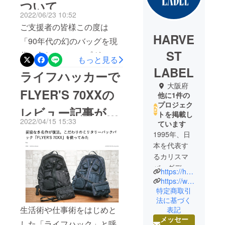
ついて
2022/06/23 10:52
ご支援者の皆様この度は
HARVE
「90年代の幻のバッグを現
ST
代に合わせてアップグレー
もっと見る
ド！ 日本製11ポケット
LABEL
ライフハッカーで
リュック FLYER'S
大阪府
FLYER'S 70XXの
他に1件の
70XX」machi-yaプロジェク
プロジェク
レビュー記事が公
トに沢山のご支援をいただ
トを掲載し
2022/04/15 15:33
ています
き、誠にありがとうござい
開されました！
1995年、日
ました。【6月お届け】分に
本を代表す
ついて、お待たせしてしま
るカリスマ
い大変申し訳ございませ
バッグデザ
https://harvestlabel.jp/
イナー・山
https://www.instagram.com/harvestlabel_official/
ん。カスタム工場での生産
口幸一氏
特定商取引
が少々遅れておりました
法に基づく
が、ハー
生活術や仕事術をはじめと
が、少しづつ納品されて来
表記
ヴェストへ
メッセー
移籍し、新
した「ライフハック」と呼
ました。検品確認後準備が