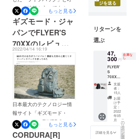
ジを送る
ブランド
ばれる情報を主に紹介する
整い次第、下記リターンご
もっと見る
「HARVEST
ウェブメディア「ライフ
注文様分は6月28日より順次
ギズモード・ジャ
LABEL」を
ハッカー」で、FLYER'S
発送させていただきます。6
立ち上げ発
リターンを
パンでFLYER'S
表。ヴィン
70XXを実際に使用したレ
月28日より発送● FLYER'S
選ぶ
テージ・ミ
70XXのレビュー
ビュー記事が公開されまし
70XX【早割 12％OFF 6月お
リタリーか
2022/04/14 16:19
た。是非チェックしてみて
届け】● FLYER'S 70XX【特
47,
記事が公開されま
ら生まれた
在庫な
300
し
ください！lifehacker（ライ
別割 10％OFF 6月お届け】
円
ブランドの
した。
世界観か
FLYER'
フハッカー）「妥協なき名
発送の際は送状Noと一緒に
S
ら、機能
70XX【
作が復活。こだわりのミリ
改めてご連絡させていただ
性・耐久性
早割
支援
タリーバックパック
きますので、商品到着まで
12％OF
を追求し、
者：
F 5月お
15人
素材・パー
「FLYER'S 70XX」を使っ
どうかもうしばらくお待ち
届け】 -
お届
ツ、そして
--数量限
け予
てみた」4月24日のプロジェ
くださいませ。引き続き宜
日本最大のテクノロジー情
定:先着
定：
裁縫の細部
15名様 -
2022
クト終了まで、残すところ
しくお願い致します。
報サイト「ギズモード・
にいたるま
年05
-- 一般
こ
月
あと9日となりました。引き
ジャパン」でFLYER'S
で徹底的に
販売予
の
もっと見る
リ
定価格
タ
こだわって
続き、ご支援の方よろしく
70XXを実際に使用したレ
ー
53,900
ン
CORDURA[R]
詳細を見る
を
きました。
円(税込)
選
お願いいたします。
ビュー記事が公開されまし