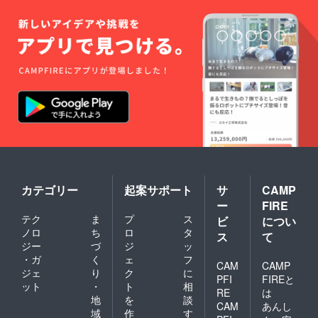
カテゴリー
起案サポート
サ
CAMP
ー
FIRE
テク
ま
プ
ス
ビ
につい
ノロ
ち
ロ
タ
ス
て
ジー
づ
ジ
ッ
・ガ
く
ェ
フ
CAM
CAMP
ジェ
り
ク
に
PFI
FIREと
ット
・
ト
相
RE
は
地
を
談
CAM
あんし
域
作
す