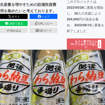
このプロジェクトは、
生産量を増やすための設備投資費
2022/05/28
に募集を開始
用を集めたいと考えております。
し、
36
人の支援により
ポスト
シェア
204,000
円の資金を集
LINEで送る
URLコピー
め、
2022/08/15
に募集を
終了しました
埋め込み
QRコード
もう一度プロジェ
1
クトをやってほし
5
い