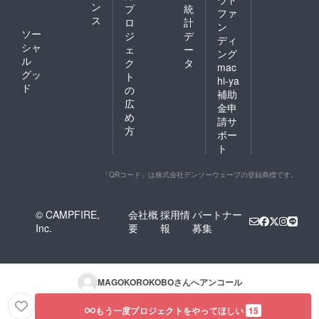
ン
プ
統
ファ
ス
ロ
計
ン
ソー
ジ
デ
ディ
シャ
ェ
ー
ング
ル
ク
タ
mac
グッ
ト
hi-ya
ド
の
補助
広
金申
め
請サ
方
ポー
ト
「QRコード」は株式会社デンソーウェーブの登録商標です。
© CAMPFIRE,
会社概
採用情
パートナー
Inc.
要
報
募集
MAGOKOROKOBO
さんへアンコール
もう一度プロジェクトをやってほしい
15