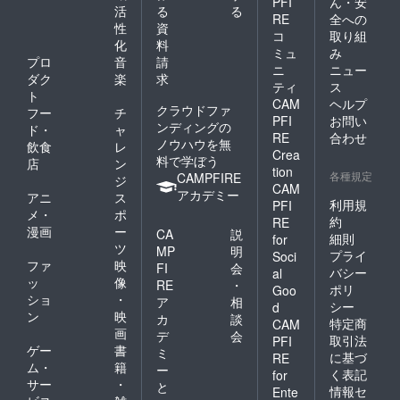
PFI
ん・安
活
る
る
RE
全への
性
資
コ
取り組
化
料
ミュ
み
プロ
音
請
ニ
ニュー
ダク
楽
求
ティ
ス
ト
CAM
ヘルプ
クラウドファ
フー
チ
PFI
お問い
ンディングの
ド・
ャ
RE
合わせ
ノウハウを無
飲食
レ
Crea
料で学ぼう
店
ン
tion
各種規定
CAMPFIRE
ジ
CAM
アカデミー
アニ
ス
利用規
PFI
メ・
ポ
約
RE
漫画
ー
CA
説
細則
for
ツ
MP
明
プライ
Soci
ファ
映
FI
会
バシー
al
ッ
像
RE
・
ポリ
Goo
ショ
・
ア
相
シー
d
ン
映
カ
談
特定商
CAM
画
デ
会
取引法
PFI
ゲー
書
ミ
に基づ
RE
ム・
籍
ー
く表記
for
サー
・
と
情報セ
Ente