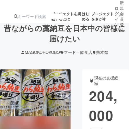
新
ロ
規
グ
会
プロジェクトを掲
はじ
プロジェクト
/
載するには
める
をさがす
イ
員
ン
登
昔ながらの藁納豆を日本中の皆様に
録
届けたい
人気のプロ
注目のリ
注目の新着プロ
募集終了が近いプ
もうすぐ公開
MAGOKOROKOBO
フード・飲食店
熊本県
ジェクト
ターン
ジェクト
ロジェクト
されます
アート・写真
音楽
現在の支援総
額
204,
テクノロジー・ガジェット
ゲーム・サ
000
映像・映画
書籍・雑誌
ビジネス・起業
チャレンジ