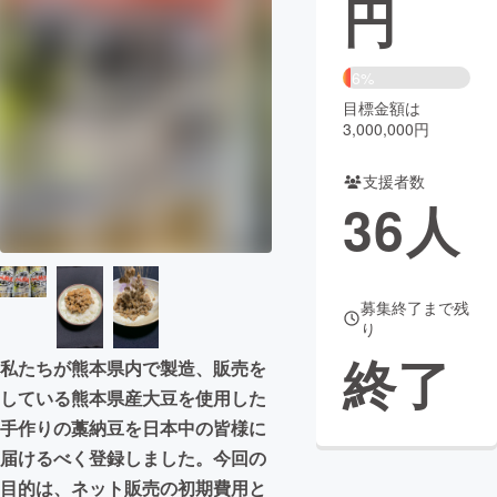
円
まちづくり・地域活性化
6%
目標金額は
CAMPFIRE for Social Good
CAMPFIRE Creation
3,000,000円
CAMPFIREふるさと納税
machi-ya
コミュニティ
支援者数
36
人
募集終了まで残
り
終了
私たちが熊本県内で製造、販売を
している熊本県産大豆を使用した
手作りの藁納豆を日本中の皆様に
届けるべく登録しました。今回の
目的は、ネット販売の初期費用と