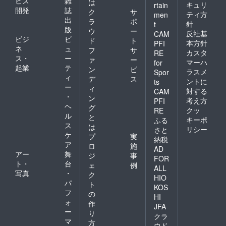
ビス
雑
は
キュリ
rtain
開発
誌
ク
サ
ティ方
men
出
ラ
ポ
針
t
版
ウ
ー
反社基
CAM
ビジ
ビ
ド
ト
本方針
PFI
ネ
ュ
フ
サ
カスタ
RE
ス・
ー
ァ
ー
マーハ
for
起業
テ
ン
ビ
ラスメ
Spor
ィ
デ
ス
ントに
ts
ー
ィ
対する
CAM
・
ン
考え方
PFI
ヘ
グ
クッ
RE
ル
と
キーポ
ふる
ス
は
リシー
さと
ケ
プ
実
納税
ア
ロ
施
AD
アー
舞
ジ
事
FOR
ト・
台
ェ
例
ALL
写真
・
ク
HIO
パ
ト
KOS
フ
の
HI
ォ
作
JFA
ー
り
クラ
マ
方
ウド