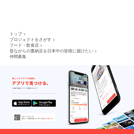
トップ
>
プロジェクトをさがす
>
フード・飲食店
>
昔ながらの藁納豆を日本中の皆様に届けたい
>
仲間募集