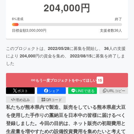
204,000
円
終了
6
%達成
目標金額
3,000,000
円
支援者数
36
人
このプロジェクトは、
2022/05/28
に募集を開始し、
36
人の支援
により
204,000
円の資金を集め、
2022/08/15
に募集を終了しま
した
もう一度プロジェクトをやってほしい
15
ポスト
シェア
LINEで送る
URLコピー
埋め込み
QRコード
私たちが熊本県内で製造、販売をしている熊本県産大豆
を使用した手作りの藁納豆を日本中の皆様に届けるべく
登録しました。今回の目的は、ネット販売の初期費用と
生産量を増やすための設備投資費用を集めたいと考えて