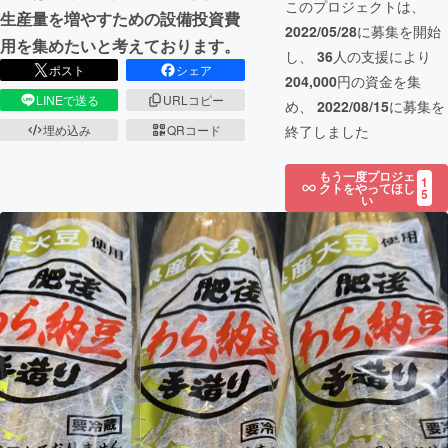
このプロジェクトは、
生産量を増やすための設備投資費
2022/05/28
に募集を開始
用を集めたいと考えております。
し、
36
人の支援により
ポスト
シェア
204,000
円の資金を集
LINEで送る
URLコピー
め、
2022/08/15
に募集を
終了しました
埋め込み
QRコード
もう一度プロジェ
1
クトをやってほし
5
い