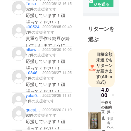
Tatsuhiro Furuya
2022/08/12 16:15
ジを送る
62件
の支援者です
応援しています！頑
張ってください！
k00524
2022/08/05 09:40
リターンを
7件
の支援者です
貴重な手作り納豆が続
選ぶ
いていけますように。
aikawayuu
2022/06/30 10:02
⭐︎納豆大大大好き⭐︎
目標金額
17件
の支援者です
未達でも
応援しています！頑
リターン
張ってください！
が届きま
103462f75944
2022/06/27 14:25
す
(All-in
1件
の支援者です
方式)
応援しています！頑
4,0
張ってください！
00
yuka0005
2022/06/25 11:31
円
1件
の支援者です
手作り
の藁納
guestdb54b61644c4
2022/06/20 21:19
豆（5
93件
の支援者です
本） お
支援
応援しています！頑
礼の
者：
メッ
27人
張ってください！
セージ