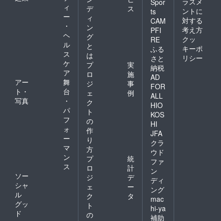
ラスメ
Spor
ィ
デ
ス
ントに
ts
ー
ィ
対する
CAM
・
ン
考え方
PFI
ヘ
グ
クッ
RE
ル
と
キーポ
ふる
ス
は
リシー
さと
ケ
プ
実
納税
ア
ロ
施
AD
アー
舞
ジ
事
FOR
ト・
台
ェ
例
ALL
写真
・
ク
HIO
パ
ト
KOS
フ
の
HI
ォ
作
JFA
ー
り
クラ
マ
方
ウド
ン
プ
統
ファ
ス
ロ
計
ン
ソー
ジ
デ
ディ
シャ
ェ
ー
ング
ル
ク
タ
mac
グッ
ト
hi-ya
ド
の
補助