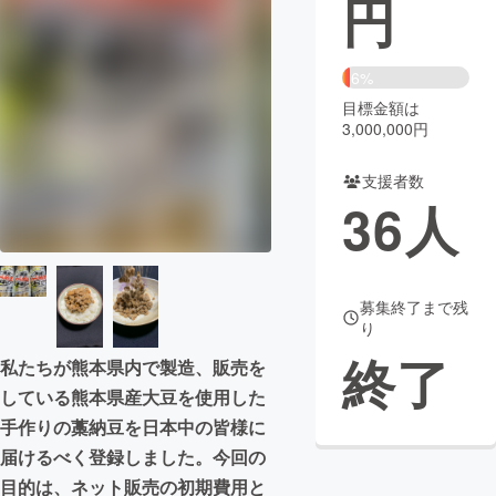
円
まちづくり・地域活性化
6%
目標金額は
CAMPFIRE for Social Good
CAMPFIRE Creation
3,000,000円
CAMPFIREふるさと納税
machi-ya
コミュニティ
支援者数
36
人
募集終了まで残
り
終了
私たちが熊本県内で製造、販売を
している熊本県産大豆を使用した
手作りの藁納豆を日本中の皆様に
届けるべく登録しました。今回の
目的は、ネット販売の初期費用と