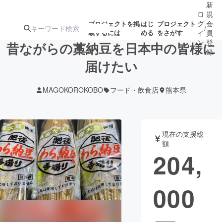
新
ロ
規
グ
会
プロジェクトを掲
はじ
プロジェクト
/
載するには
める
をさがす
イ
員
ン
登
昔ながらの藁納豆を日本中の皆様に
録
届けたい
人気のプロ
注目のリ
注目の新着プロ
募集終了が近いプ
もうすぐ公開
MAGOKOROKOBO
フード・飲食店
熊本県
ジェクト
ターン
ジェクト
ロジェクト
されます
アート・写真
音楽
現在の支援総
額
204,
テクノロジー・ガジェット
ゲーム・サ
000
映像・映画
書籍・雑誌
ビジネス・起業
チャレンジ