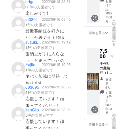
お届
origami0808
2022/06/18 22:51
干納豆
け予
38件
の支援者です
定：
楽しみです!
2022
年08
et0801
2022/06/16 09:40
こ
月
の
1件
の支援者です
リ
タ
ー
最近藁納豆を好きに
ン
詳細を見る
を
選
なった者です！頑張っ
択
す
suzukichi
2022/06/15 19:12
る
てください！
13件
の支援者です
7,5
藁納豆が手に入らな
00
円
い…と思っていたので
手作り
Fujita Takeshi
2022/06/15 19:05
うれしいです。熊本の
の藁納
1件
の支援者です
豆（10
納豆、たぶんはじめ
ネバり加減に期待して
本） お
支援
て。楽しみにしていま
礼の
おります。
者：
メッ
663695
2022/06/13 20:50
9人
す♪
セージ
51件
の支援者です
お届
干納豆
け予
応援しています！頑
定：
2022
張ってください！
年08
itanClip
2022/06/12 23:23
こ
月
の
5件
の支援者です
リ
タ
応援しています！頑
ー
ン
詳細を見る
を
張ってください！
選