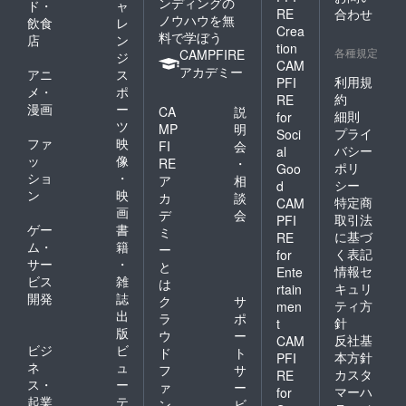
ンディングの
ド・
ャ
RE
合わせ
ノウハウを無
飲食
レ
Crea
料で学ぼう
店
ン
tion
各種規定
CAMPFIRE
ジ
CAM
アカデミー
アニ
ス
利用規
PFI
メ・
ポ
約
RE
漫画
ー
CA
説
細則
for
ツ
MP
明
プライ
Soci
ファ
映
FI
会
バシー
al
ッ
像
RE
・
ポリ
Goo
ショ
・
ア
相
シー
d
ン
映
カ
談
特定商
CAM
画
デ
会
取引法
PFI
ゲー
書
ミ
に基づ
RE
ム・
籍
ー
く表記
for
サー
・
と
情報セ
Ente
ビス
雑
は
キュリ
rtain
開発
誌
ク
サ
ティ方
men
出
ラ
ポ
針
t
版
ウ
ー
反社基
CAM
ビジ
ビ
ド
ト
本方針
PFI
ネ
ュ
フ
サ
カスタ
RE
ス・
ー
ァ
ー
マーハ
for
起業
テ
ン
ビ