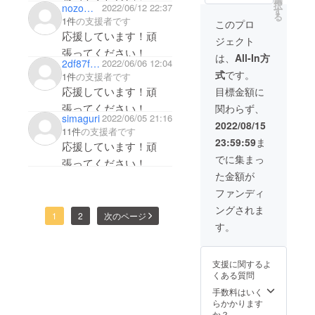
択
nozomyon
2022/06/12 22:37
す
る
1件
の支援者です
このプロ
応援しています！頑
ジェクト
張ってください！
は、
All-In方
2df87fe492b4
2022/06/06 12:04
式
です。
1件
の支援者です
応援しています！頑
目標金額に
張ってください！
関わらず、
simaguri
2022/06/05 21:16
2022/08/15
11件
の支援者です
23:59:59
ま
応援しています！頑
でに集まっ
張ってください！
た金額が
ファンディ
ングされま
1
2
次のページ
す。
支援に関するよ
くある質問
手数料はいく
らかかります
か？