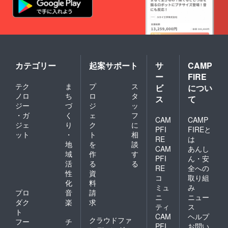
カテゴリー
起案サポート
サ
CAMP
ー
FIRE
テク
ま
プ
ス
ビ
につい
ノロ
ち
ロ
タ
ス
て
ジー
づ
ジ
ッ
・ガ
く
ェ
フ
CAM
CAMP
ジェ
り
ク
に
PFI
FIREと
ット
・
ト
相
RE
は
地
を
談
CAM
あんし
域
作
す
PFI
ん・安
活
る
る
RE
全への
性
資
コ
取り組
化
料
ミュ
み
プロ
音
請
ニ
ニュー
ダク
楽
求
ティ
ス
ト
CAM
ヘルプ
クラウドファ
フー
チ
PFI
お問い