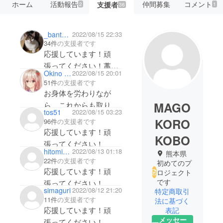
ホーム
活動報告
仲間募集
コメント
支援者
2
1
36
_bantyokoi
2022/08/15 22:33
34件
の支援者です
応援しています！頑
張ってください！藁詰
Okino Ikumi
2022/08/15 20:01
納豆なんて久しぶりで
51件
の支援者です
す。以前食べ比べをし
お身体を労わりなが
て美味しさの違いに愕
MAGO
ら、これからも取り組
tos51
2022/08/15 03:23
然としました。
まれて頂ければと思い
KORO
96件
の支援者です
ます。昔ながらの藁納
応援しています！頑
KOBO
豆、楽しみにしていま
張ってください！
hitomi0124
2022/08/13 01:18
す。
熊本県
22件
の支援者です
初めてのプ
応援しています！頑
ロジェクト
です
張ってください！
simaguri
2022/08/12 21:20
特定商取引
11件
の支援者です
法に基づく
応援しています！頑
表記
メッセー
張ってください！