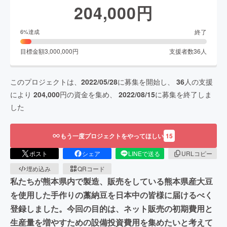
204,000
円
終了
6
%達成
目標金額
3,000,000
円
支援者数
36
人
このプロジェクトは、
2022/05/28
に募集を開始し、
36
人の支援
により
204,000
円の資金を集め、
2022/08/15
に募集を終了しま
した
もう一度プロジェクトをやってほしい
15
ポスト
シェア
LINEで送る
URLコピー
埋め込み
QRコード
私たちが熊本県内で製造、販売をしている熊本県産大豆
を使用した手作りの藁納豆を日本中の皆様に届けるべく
登録しました。今回の目的は、ネット販売の初期費用と
生産量を増やすための設備投資費用を集めたいと考えて