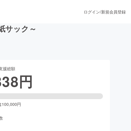
ログイン
/
新規会員登録
紙サック～
うすぐ公開されます
支援総額
プロダクト
338
円
ファッション
スポーツ
00,000円
数
ア
ソーシャルグッド
人