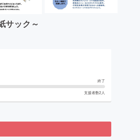
紙サック～
終了
支援者数
2
人