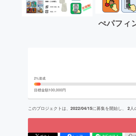
ぺパフィ
2
%達成
目標金額
100,000
円
このプロジェクトは、
2022/04/15
に募集を開始し、
2
人
ポスト
シェア
LINEで送る
U