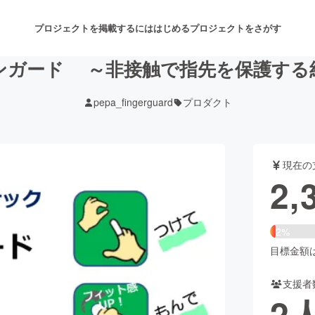
プロジェクトを掲載するには
はじめる
プロジェクトをさがす
ンガード ～非接触で指先を保護する
pepa_fingerguard
プロダクト
注目のリターン
注目の新着プロジェクト
募集終了が近いプロジェクト
も
現在の
音楽
舞台・パフォーマンス
2,
ゲーム・サービス開発
フード・飲食店
2%
書籍・雑誌出版
アニメ・漫画
目標金額は1
支援者
チャレンジ
ビューティー・ヘルスケ
2