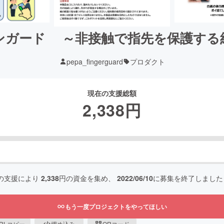
ンガード ～非接触で指先を保護する
pepa_fingerguard
プロダクト
現在の支援総額
2,338
円
の支援により
2,338
円の資金を集め、
2022/06/10
に募集を終了しました
もう一度プロジェクトをやってほしい
RLコピー
埋め込み
QRコード