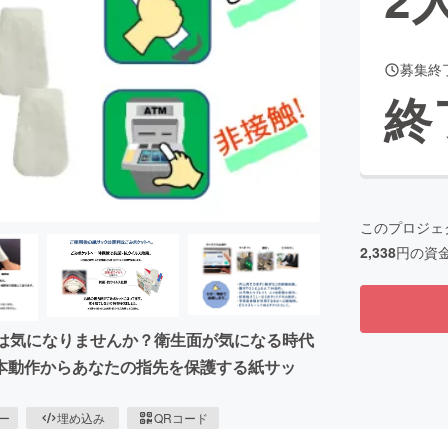
募集終
CAMPFIRE for Social Good
CAMPFIRE Creation
終
CAMPFIREふるさと納税
machi-ya
コミュニティ
このプロジェ
2,338
円の資
作は気になりませんか？衛生面が気になる時代
本動作からあなたの指先を保護する紙サッ
ピー
埋め込み
QRコード