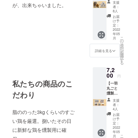
チキン
羽丸ご
は個別
支援
本品製
が、出来ちゃいました。
カツ
と燻製
者：
に記
造工場
200g×3
（約
8人
載）
は小
パッ
1.7kg～
水あ
（エリ
お届
麦・乳
ク】
1.8kg）
め）、
け予
ソルビ
・保存
成分・
通常
定：
香辛料/
ン酸
方法：
卵を含
9,900円
2022
リン酸
Na）、
－18℃
む製造
年05
（送料
・名
塩
発色剤
以下で
してい
こ
月
込、消
称：食
の
（Na）
（硝酸
保存し
リ
費税
肉製品
タ
、
K、
てくだ
ま
ー
込）
ン
詳細を見る
さい。
す。
を
⇒特別
・原材
選
択
価格
料名：
す
・賞味
る
7,200円
鶏肉
調味料
亜硝酸
期限：
7,2
（送料
（福岡
（アミ
Na）
出荷日
込、消
00
県
ノ酸
円
より最
費税
産）、
等）、
・内容
私たちの商品のこ
低3か月
【一羽
込）
食塩、
酸化防
量：不
以上
丸ごと
《冷
糖類
止剤
定貫
※
だわり
燻製以
凍》
（砂
約1.7kg
本品製
外が欲
一
糖、
以上
支援
造工場
しい方
羽丸ご
者：
（重量
は小
セッ
と燻製
4人
（エリ
は個別
麦・乳
脂ののった3kgくらいのすご
ト】
（約
ソルビ
お届
に記
成分・
通常
1.7kg～
水あ
け予
ン酸
載）
い鶏を厳選。捌いたその日
卵を含
8,000円
1.8kg）
定：
め）、
Na）、
む製造
（送料
2022
香辛料/
に新鮮な鶏を燻製用に確
発色剤
・保存
してい
年05
込、消
リン酸
（硝酸
方法：
こ
月
費税