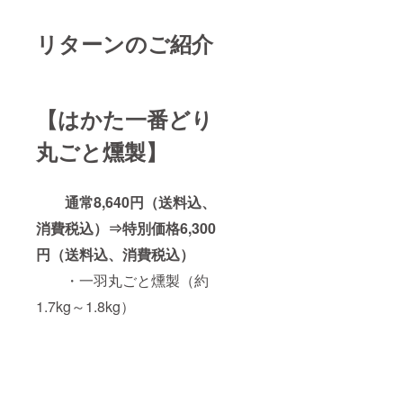
香
量：
新粉、
300g
リターンのご紹介
馬鈴
・保存
薯でん
辛料、
方法：
ぷん、
酵母エ
－18℃
酵母エ
キス、
以下で
キス/調
加工澱
保存し
【はかた一番どり
味料
粉、増
てくだ
（アミ
さい。
ノ
丸ごと燻製】
・賞味
酸
粘多糖
期限：
等）、
類、ク
出荷日
通常8,640円（送料込、
ph調整
チナシ
より最
剤、
色素、
低3か月
消費税込）⇒特別価格6,300
（一部
（原材
以上
に鶏肉
円（送料込、消費税込）
を含
む）
・一羽丸ごと燻製（約
料の一
・内容
部に小
1.7kg～1.8kg）
量：
麦、
300g×2
卵、乳
P ・チ
成分、
キンカ
大
ツ
200g×3
パック