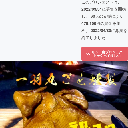
このプロジェクトは、
2022/03/31
に募集を開始
し、
60
人の支援により
479,100
円の資金を集
め、
2022/04/30
に募集を
終了しました
もう一度プロジェク
トをやってほしい