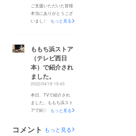
す(≧◇≦)一羽丸ごと燻
ご支援いただいた皆様
製という企画も、自社
本当にありがとうござ
にて生鳥処理を行って
いました。コロナ禍
もっと見る
いるからこそ出来るこ
で、自粛生活を虐げ
となので通常はありえ
（しいたげ）られてき
ない企画だったのだ
ましたが少しでも明る
ももち浜ストア
なぁ。と、しみじみ思
い話題性が出来れば
いました。また、この
（テレビ西日
と、そんな思いで一羽
デカさを燻製にしてく
本）で紹介され
を丸ごと燻製という発
れたメーカー様、本当
想に至りました。ご支
ました。
にありがとうございま
援いただいた皆様のも
2022/04/18 19:43
した。今回は、写真映
とへ商品が届いたとき
えを意識したので丸ご
本日、TVで紹介され
に、笑顔溢れる光景を
と一羽にしましたが、
ました。ももち浜スト
想像しつつ、出来るだ
通常で使うならやは
アで紹介されました。
もっと見る
け早く皆様のもとに届
り、半身くらいの商品
サイズ感が伝わればと
くように準備しており
を作ったほうが良いの
思ってましたが、うま
ます。残り8日間とな
コメント
もっと見る
かもしれません
く撮っていただきまし
りましたが、購入を考