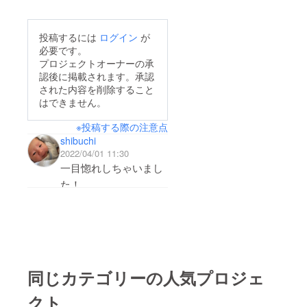
(;^_^A・・・・でも、
た。この隠しきれな
えられていられる方が
オモシロイからイイか
い 大き
いらっしゃいました
投稿するには
ログイン
が
な。
さ!!なかなかの迫力で
ら、この機会にご購入
必要です。
した。たぶん、伝わっ
プロジェクトオーナーの承
ください。
認後に掲載されます。承認
たのではと思います
された内容を削除すること
(≧▽≦)BBQで是非使っ
はできません。
てください!!まだま
※投稿する際の注意点
だ、注文の方は大丈夫
shibuchi
ですよ! メーカーに
2022/04/01 11:30
も協力いただいて対応
一目惚れしちゃいまし
していきます(^^)/
た！
キャンプの写真から社
内の明るい雰囲気がビ
ンビン伝わります！！
これからも美味しそう
同じカテゴリーの人気プロジェ
な商品の開発を期待し
クト
ています！