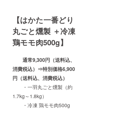
200g×3
P ・レ
モン
【はかた一番どり
ペッ
パーチ
丸ごと燻製 ＋冷凍
キン
300g×2
パック
鶏モモ肉500g】
・名
称：鶏
通常9,300円（送料込、
肉加工
品
消費税込）⇒特別価格6,900
・原材
円（送料込、消費税込）
料名：
ムネ肉
・一羽丸ごと燻製（約
（国
産）、
1.7kg～1.8kg）
植物油
・冷凍 鶏モモ肉500g
脂、食
塩、
こしょ
う、レ
モン