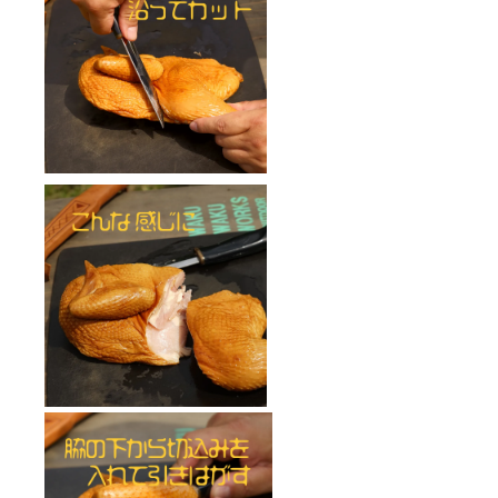
に記
麦・乳
県産）
300g
載）
成分・
パセ
分
卵を含
・内容
リ、香
・保存
別））
・保存
む製造
量：
味食用
方法：
、植物
方法：
してい
500g
油、調
－18℃
性蛋
－18℃
味料
以下で
白）、
以下で
ま
・保存
（アミ
保存し
魚醤/加
保存し
す。
方法：
てくだ
工澱
てくだ
鶏
－18℃
さい。
粉、膨
さい。
モモ肉
以下で
タタキ
保存し
ノ酸
・賞味
張
・賞味
風300g
てくだ
等）香
期限：
剤、乳
期限：
さい。
料、乳
出荷日
化剤、
出荷日
・名
化剤、
より最
クチナ
より最
称：鶏
・賞味
着色料
低3か月
シ色
低3か月
モモ肉
期限：
（ニ
以上
素、
以上
のたた
出荷日
（一部
※
き
より最
に鶏
本品製
低3か月
肉・
造工場
・原材
以上
ンジン
は小
料名：
カロチ
小
麦・乳
鶏モモ
ン、パ
麦・乳
成分・
肉（福
プリカ
成分・
卵を含
岡県
色素）
大豆を
む製造
産）、
（
含む）
してい
にんに
く、
・内容
ま
量：