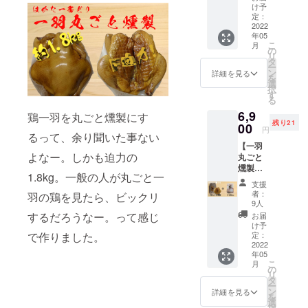
300g】
め）、
け予
通常
・名
定：
香辛料/
9,300円
2022
称：食
リン酸
年05
（送料
肉製品
塩
こ
月
込、消
の
（Na）
リ
費税
・原材
タ
、
ー
込）⇒
料名：
ン
詳細を見る
を
特別価
鶏肉
選
択
格6,800
（福岡
す
る
円（送
県
調味料
6,9
料込、
産）、
鶏一羽を丸ごと燻製にす
（アミ
残り21
消費税
00
食塩、
ノ酸
円
るって、余り聞いた事ない
込）
糖類
等）、
【一羽
《冷
（砂
酸化防
よなー。しかも迫力の
丸ごと
凍》
糖、
止剤
燻製＋
一
1.8kg。一般の人が丸ごと一
鶏モモ
羽丸ご
支援
肉
と燻製
者：
羽の鶏を見たら、ビックリ
500g】
（約
水あ
9人
（エリ
通常
1.7kg～
め）、
するだろうなー。って感じ
ソルビ
お届
9,300円
1.8kg）
香辛料/
け予
ン酸
（送料
定：
で作りました。
リン酸
Na）、
込、消
2022
塩
発色剤
年05
費税
・名
（Na）
（硝酸
こ
月
込）
称：食
の
、
K、
リ
⇒特別
肉製品
タ
ー
価格
ン
詳細を見る
を
6,900円
・原材
選
択