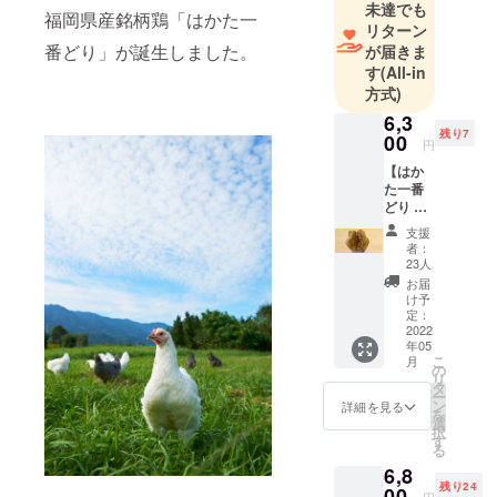
未達でも
福岡県産銘柄鶏「はかた一
リターン
番どり」が誕生しました。
が届きま
す
(All-in
方式)
6,3
残り7
00
円
【はか
た一番
どり 一
羽丸ご
支援
と燻
者：
製】
23人
通常価
お届
格8,640
け予
円（送
定：
料込、
2022
年05
消費税
こ
月
込）
の
リ
⇒特別
タ
ー
価格
ン
詳細を見る
を
6,300円
選
択
（送料
す
る
込、消
6,8
費税
残り24
込）
00