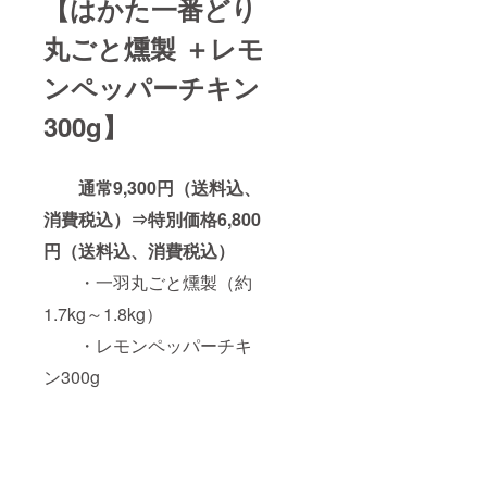
【はかた一番どり
キス、
加工澱
丸ごと燻製 ＋レモ
粉、増
ンペッパーチキン
300g】
粘多糖
類、ク
チナシ
色素、
通常9,300円（送料込、
（原材
消費税込）⇒特別価格6,800
円（送料込、消費税込）
料の一
部に小
・一羽丸ごと燻製（約
麦、
1.7kg～1.8kg）
卵、乳
成分、
・レモンペッパーチキ
大
ン300g
豆を含
む）
・内容
量：