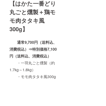
【はかた一番どり
ピー
ル、赤
丸ごと燻製＋鶏モ
唐辛
子、
モ肉タタキ風
300g】
パセ
リ、香
味食用
油、調
通常9,700円（送料込、
味料
消費税込）⇒特別価格7,100
（アミ
円（送料込、消費税込）
・一羽丸ごと燻製（約
ノ酸
等）香
1.7kg～1.8kg）
料、乳
化剤、
・モモ肉タタキ風300g
着色料
（ニ
ンジン
カロチ
ン、パ