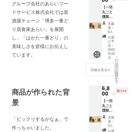
円
グループ会社のあらいフー
《冷
【一羽
凍》
ドサービス株式会社では居
丸ごと
一
燻製＋
羽丸ご
酒屋チェーン「博多一番ど
とり天
と燻製
支援
300g】
（約
者：
り居食家あらい」を展開
通常
1.7kg～
6人
9,300円
1.8kg）
し、「はかた一番どり」の
お届
（送料
け予
込、消
美味しさを皆様にお伝えし
定：
費税
2022
・名
年05
ています。
込）
称：食
こ
月
⇒特別
肉製品
の
リ
価格
タ
ー
6,800円
・原材
ン
詳細を見る
を
（送料
料名：
選
択
込、消
鶏肉
す
る
費税
（福岡
6,8
込）
県
商品が作られた背
残り25
《冷
00
産）、
円
凍》
食塩、
景
【一羽
一
糖類
丸ごと
羽丸ご
（砂
燻製＋
と燻製
糖、
レモン
（約
支援
「ビックリするかなぁ」で
ペッ
1.7kg～
者：
パーチ
1.8kg）
5人
作っちゃいました。
キン
水あ
お届