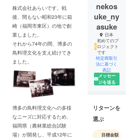
nekos
株式会社あらいです。戦
uke_ny
後、間もない昭和23年に箱
asuke
崎（福岡市東区）の地で創
業しました。
日本
初めてのプ
それから74年の間、博多の
ロジェクト
鳥料理文化を支え続けてき
です
特定商取引
ました。
法に基づく
表記
メッセー
ジを送る
リターンを
博多の鳥料理文化への多様
なニーズに対応するため、
選ぶ
福岡県（農林業総合試験
場）が開発し、平成12年に
目標金額