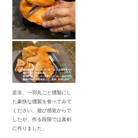
す。
食
原材料
300g×2
チ
塩、こ
の一部
P ・鶏
キンカ
しょ
に小
モモ肉
ツ
う、
麦、大
タタキ
200g×3
コーン
豆を含
風×2P
パック
グリッ
む）
ツ、上
・名
・名
新粉、
・内容
称：鶏
称：鶏
量：
モモ肉
肉加工
馬鈴
300g
のたた
品
薯でん
き
ぷん、
・保存
・原材
酵母エ
方法：
・原材
料名：
キス/調
－18℃
料名：
鶏肉
味料
以下で
鶏モモ
（国
（アミ
保存し
肉（福
産）、
ノ
てくだ
岡県
パン
さい。
産）、
粉、小
酸
是非、一羽丸ごと燻製にし
にんに
麦粉、
等）、
・賞味
く、
ph調整
た豪快な燻製を食べてみて
期限：
剤、
出荷日
食
（一部
ください。遊び感覚からで
より最
塩、こ
砂糖、
に鶏肉
低3か月
しょ
したが、作る段階では真剣
食塩、
を含
以上
う、
卵粉
む）
に作りました。
コーン
末、全
グリッ
粉乳、
・内容
ツ、上