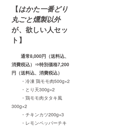
荷日よ
【
はかた一番どり
り最低3
か月以
丸ごと燻製以外
上
が、欲しい人セッ
ト】
通常8,000円（送料込、
消費税込）⇒特別価格7,200
円（送料込、消費税込）
・冷凍 鶏モモ肉500g×2
・とり天300g×2
・鶏モモ肉タタキ風
300g×2
・チキンカツ200g×3
・レモンペッパーチキ