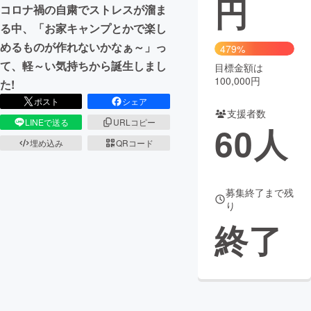
円
コロナ禍の自粛でストレスが溜ま
まちづくり・地域活性化
る中、「お家キャンプとかで楽し
めるものが作れないかなぁ～」っ
479%
て、軽～い気持ちから誕生しまし
目標金額は
CAMPFIRE for Social Good
CAMPFIRE Creation
100,000円
た!
CAMPFIREふるさと納税
machi-ya
コミュニティ
ポスト
シェア
支援者数
LINEで送る
URLコピー
60
人
埋め込み
QRコード
募集終了まで残
り
終了