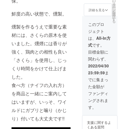
・名
保。
の
塩
K、
－18℃
ま
リ
込）
称：食
タ
（Na）
以下で
す。
ー
⇒特別
肉製品
ン
、
詳細を見る
保存し
と
を
鮮度の高い状態で、燻製。
価格
選
てくだ
り天
択
7,200円
・原材
す
亜硝酸
さい。
300g
る
（送料
料名：
このプロ
Na）
燻製を作るうえで重要な素
込、消
鶏肉
調味料
・賞味
・名
ジェクト
費税
（福岡
（アミ
・内容
期限：
材には、さくらの原木を使
称：鶏
込）
県
ノ酸
は、
All-In方
量：不
出荷日
肉加工
《冷
産）、
等）、
定貫
いました。燻煙には香りが
より最
品
式
です。
凍》 ・
食塩、
酸化防
約1.7kg
低3か月
鶏モモ
糖類
強く、鶏肉との相性も良い
止剤
目標金額に
以上
以上
・原材
肉
（砂
（重量
※
料名：
関わらず、
500g×2
「さくら」を使用し、じっ
糖、
は個別
本品製
鶏はか
パック
2022/04/30
に記
造工場
た一番
くり時間をかけて仕上げま
（エリ
載）
は小
どりム
23:59:59
ま
・名
ソルビ
麦・乳
ネ肉
した。
称：冷
水あ
ン酸
でに集まっ
・保存
成分・
（国
凍 鶏モ
め）、
Na）、
方法：
食べ方（ナイフの入れ方）
卵を含
産）、
た金額が
モ肉
香辛料/
発色剤
－18℃
む製造
リン酸
（硝酸
を商品と一緒にご案内して
ファンディ
以下で
してい
衣
・原材
塩
K、
保存し
（小麦
ングされま
料名：
はいますが、いっそ、ワイ
（Na）
てくだ
ま
粉、澱
鶏肉
、
す。
さい。
す。
粉
ルドにガブリと噛り（かじ
（福岡
レ
（コー
県産）
亜硝酸
・賞味
モン
ン（遺
り）付いても大丈夫です!!
Na）
期限：
ペッ
伝子組
支援に関するよ
・内容
調味料
出荷日
パーチ
換え不
くある質問
量：