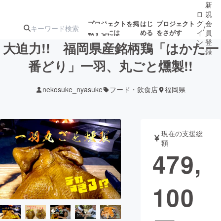
新
ロ
規
グ
会
プロジェクトを掲
はじ
プロジェクト
/
載するには
める
をさがす
イ
員
ン
登
大迫力!! 福岡県産銘柄鶏「はかた一
録
番どり」一羽、丸ごと燻製!!
人気のプロ
注目のリ
注目の新着プロ
募集終了が近いプ
もうすぐ公開
nekosuke_nyasuke
フード・飲食店
福岡県
ジェクト
ターン
ジェクト
ロジェクト
されます
アート・写真
音楽
現在の支援総
額
479,
テクノロジー・ガジェット
ゲーム・サ
100
映像・映画
書籍・雑誌
ビジネス・起業
チャレンジ