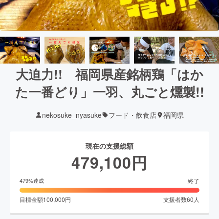
大迫力!! 福岡県産銘柄鶏「はか
た一番どり」一羽、丸ごと燻製!!
nekosuke_nyasuke
フード・飲食店
福岡県
現在の支援総額
479,100
円
終了
479
%達成
目標金額
100,000
円
支援者数
60
人