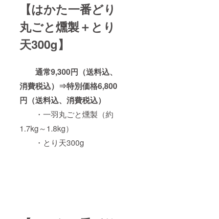
【はかた一番どり
豆を含
・名
む）
丸ごと燻製＋とり
称：鶏
肉加工
・内容
品
量：
天300g】
200g
・原材
料名：
・保存
鶏肉
通常9,300円（送料込、
方法：
（国
－18℃
消費税込）⇒特別価格6,800
産）、
以下で
パン
保存し
円（送料込、消費税込）
粉、小
てくだ
麦粉、
さい。
・一羽丸ごと燻製（約
・賞味
1.7kg～1.8kg）
期限：
砂糖、
出荷日
・とり天300g
食塩、
より最
卵粉
低3か月
末、全
以上
粉乳、
香
辛料、
酵母エ