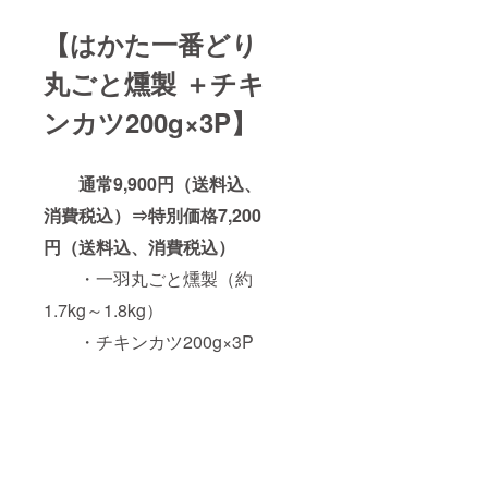
プリカ
色素）
【はかた一番どり
（
丸ごと燻製 ＋チキ
ンカツ200g×3P】
原材料
の一部
に小
麦、大
通常9,900円（送料込、
豆を含
む）
消費税込）⇒特別価格7,200
・内容
円（送料込、消費税込）
量：
・一羽丸ごと燻製（約
300g×2
パック
1.7kg～1.8kg）
※保存方
法：す
・チキンカツ200g×3P
べて－
18℃以
下で保
存して
くださ
い。 ※
賞味期
限：す
べて出