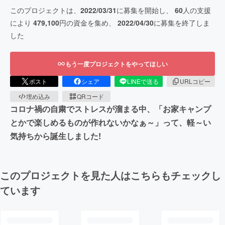
このプロジェクトは、
2022/03/31
に募集を開始し、
60
人の支援
により
479,100
円の資金を集め、
2022/04/30
に募集を終了しま
した
もう一度プロジェクトをやってほしい
ポスト
シェア
LINEで送る
URLコピー
埋め込み
QRコード
コロナ禍の自粛でストレスが溜まる中、「お家キャンプ
とかで楽しめるものが作れないかなぁ～」って、軽～い
気持ちから誕生しました!
このプロジェクトを見た人はこちらもチェックし
ています