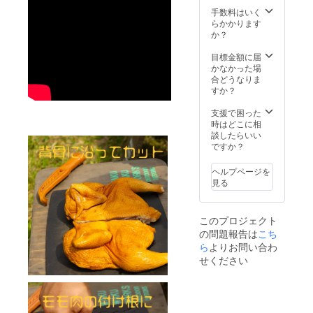
（アミ
・内容
より最
キン
500g×2
ノ酸
手数料はいく
量：不
低3か月
300g
分
P ・と
等）、
らかかります
定貫
以上
別））
り天
酸化防
か？
約1.7kg
※
・名
、植物
300g×2
止剤
以上
本品製
称：鶏
性蛋
パック
目標金額に届
（重量
造工場
肉加工
白）、
かなかった場
は個別
は小
品
魚醤/加
・名
合どうなりま
に記
麦・乳
工澱
称：鶏
（エリ
すか？
載）
成分・
・原材
粉、膨
肉加工
ソルビ
卵を含
料名：
品
ン酸
支援で困った
・保存
む製造
ムネ肉
張
Na）、
時はどこに相
方法：
してい
（国
剤、乳
・原材
発色剤
談したらいい
－18℃
産）、
化剤、
料名：
（硝酸
ですか？
以下で
ま
植物油
クチナ
鶏はか
K、
保存し
す。
脂、食
シ色
た一番
てくだ
鶏
ヘルプページを
塩、
素、
どりム
さい。
モモ肉
見る
（一部
ネ肉
500g
に鶏
（国
亜硝酸
・賞味
肉・
産）、
Na）
期限：
・名
こしょ
このプロジェクト
出荷日
称：冷
う、レ
小
の問題報告は
こち
衣
・内容
より最
凍 鶏モ
モン
麦・乳
（小麦
ら
よりお問い合わ
量：不
低3か月
モ肉
ピー
成分・
粉、澱
定貫
以上
せください
ル、赤
大豆を
粉
約1.7kg
※
・原材
唐辛
含む）
（コー
以上
本品製
料名：
子、
ン（遺
（重量
造工場
鶏肉
・内容
伝子組
は個別
は小
（福岡
量：
換え不