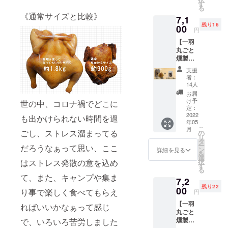
（送料
料名：
す
調味料
亜硝酸
る
込、消
鶏肉
（アミ
Na）
《通常サイズと比較》
7,1
費税
（福岡
ノ酸
残り16
込）
00
県
等）、
・内容
円
《冷
産）、
酸化防
量：不
【一羽
凍》
食塩、
止剤
定貫
丸ごと
一
糖類
約1.7kg
燻製＋
羽丸ご
（砂
以上
鶏モモ
と燻製
糖、
（重量
支援
肉タタ
（約
（エリ
者：
は個別
キ風
1.7kg～
14人
ソルビ
に記
300g】
1.8kg）
ン酸
お届
載）
通常
水あ
け予
Na）、
世の中、コロナ禍でどこに
9,700円
定：
め）、
発色剤
・保存
（送料
2022
・名
香辛料/
も出かけられない時間を過
（硝酸
方法：
年05
込、消
称：食
リン酸
K、
－18℃
こ
月
費税
ごし、ストレス溜まってる
肉製品
の
塩
以下で
リ
込）
タ
（Na）
保存し
ー
だろうなぁって思い、ここ
⇒特別
・原材
ン
、
詳細を見る
てくだ
を
価格
料名：
選
亜硝酸
さい。
択
はストレス発散の意を込め
7,100円
鶏肉
す
Na）
る
（送料
（福岡
・賞味
て、また、キャンプや集ま
7,2
込、消
県
調味料
・内容
期限：
残り22
費税
00
産）、
（アミ
り事で楽しく食べてもらえ
量：不
円
出荷日
込）
食塩、
ノ酸
定貫
より最
【一羽
《冷
糖類
ればいいかなぁって感じ
等）、
約1.7kg
低3か月
丸ごと
凍》
（砂
酸化防
以上
以上
燻製＋
で、いろいろ苦労しました
一
糖、
止剤
（重量
※