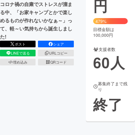
円
コロナ禍の自粛でストレスが溜ま
まちづくり・地域活性化
る中、「お家キャンプとかで楽し
めるものが作れないかなぁ～」っ
479%
て、軽～い気持ちから誕生しまし
目標金額は
CAMPFIRE for Social Good
CAMPFIRE Creation
100,000円
た!
CAMPFIREふるさと納税
machi-ya
コミュニティ
ポスト
シェア
支援者数
LINEで送る
URLコピー
60
人
埋め込み
QRコード
募集終了まで残
り
終了