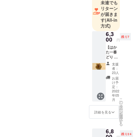
未達でも
リターン
が届きま
す
(All-in
方式)
6,3
残り7
00
円
【はか
た一番
どり 一
羽丸ご
支援
と燻
者：
製】
23人
通常価
お届
格8,640
け予
円（送
定：
料込、
2022
年05
消費税
こ
月
込）
の
リ
⇒特別
タ
ー
価格
ン
詳細を見る
を
6,300円
選
択
（送料
す
る
込、消
6,8
費税
残り24
込）
00