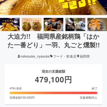
大迫力!! 福岡県産銘柄鶏「はか
た一番どり」一羽、丸ごと燻製!!
nekosuke_nyasuke
フード・飲食店
福岡県
現在の支援総額
479,100
円
終了
479
%達成
目標金額
100,000
円
支援者数
60
人