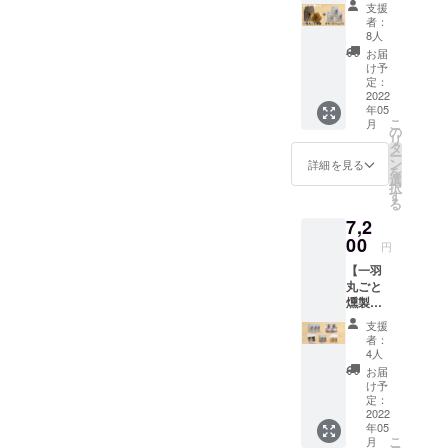
チキン
羽丸ご
は個別
支援
本品製
カツ
と燻製
者：
に記
造工場
200g×3
（約
8人
載）
は小
パッ
1.7kg～
水あ
（エリ
お届
麦・乳
ク】
1.8kg）
め）、
け予
ソルビ
・保存
成分・
通常
定：
香辛料/
ン酸
方法：
卵を含
9,900円
2022
リン酸
Na）、
－18℃
む製造
年05
（送料
・名
塩
発色剤
以下で
してい
こ
月
込、消
称：食
の
（Na）
（硝酸
保存し
リ
費税
肉製品
タ
、
K、
てくだ
ま
ー
込）
ン
詳細を見る
さい。
す。
を
⇒特別
・原材
選
択
価格
料名：
す
・賞味
る
7,200円
鶏肉
調味料
亜硝酸
期限：
7,2
（送料
（福岡
（アミ
Na）
出荷日
込、消
00
県
ノ酸
円
より最
費税
産）、
等）、
・内容
低3か月
【一羽
込）
食塩、
酸化防
量：不
以上
丸ごと
《冷
糖類
止剤
定貫
※
燻製以
凍》
（砂
約1.7kg
本品製
外が欲
一
糖、
以上
支援
造工場
しい方
羽丸ご
者：
（重量
は小
セッ
と燻製
4人
（エリ
は個別
麦・乳
ト】
（約
ソルビ
お届
に記
成分・
通常
1.7kg～
水あ
け予
ン酸
載）
卵を含
8,000円
1.8kg）
定：
め）、
Na）、
む製造
（送料
2022
香辛料/
発色剤
・保存
してい
年05
込、消
リン酸
（硝酸
方法：
こ
月
費税