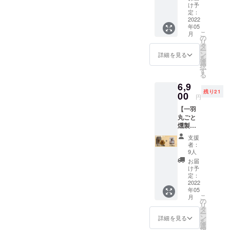
300g】
め）、
け予
通常
・名
定：
香辛料/
9,300円
2022
称：食
リン酸
年05
（送料
肉製品
塩
こ
月
込、消
の
（Na）
リ
費税
・原材
タ
、
ー
込）⇒
料名：
ン
詳細を見る
を
特別価
鶏肉
選
択
格6,800
（福岡
す
る
円（送
県
調味料
6,9
料込、
産）、
（アミ
残り21
消費税
00
食塩、
ノ酸
円
込）
糖類
等）、
【一羽
《冷
（砂
酸化防
丸ごと
凍》
糖、
止剤
燻製＋
一
鶏モモ
羽丸ご
支援
肉
と燻製
者：
500g】
（約
水あ
9人
（エリ
通常
1.7kg～
め）、
ソルビ
お届
9,300円
1.8kg）
香辛料/
け予
ン酸
（送料
定：
リン酸
Na）、
込、消
2022
塩
発色剤
年05
費税
・名
（Na）
（硝酸
こ
月
込）
称：食
の
、
K、
リ
⇒特別
肉製品
タ
ー
価格
ン
詳細を見る
を
6,900円
・原材
選
択