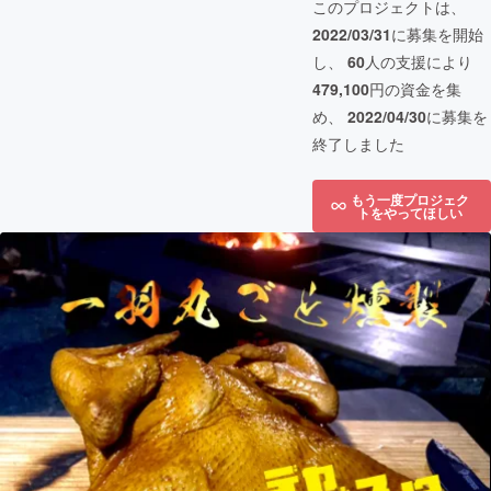
このプロジェクトは、
2022/03/31
に募集を開始
し、
60
人の支援により
479,100
円の資金を集
め、
2022/04/30
に募集を
終了しました
もう一度プロジェク
トをやってほしい