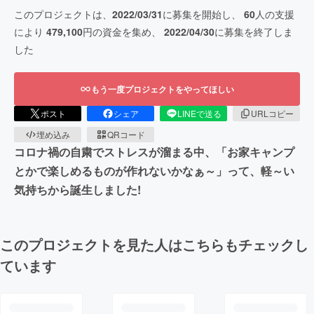
このプロジェクトは、
2022/03/31
に募集を開始し、
60
人の支援
により
479,100
円の資金を集め、
2022/04/30
に募集を終了しま
した
もう一度プロジェクトをやってほしい
ポスト
シェア
LINEで送る
URLコピー
埋め込み
QRコード
コロナ禍の自粛でストレスが溜まる中、「お家キャンプ
とかで楽しめるものが作れないかなぁ～」って、軽～い
気持ちから誕生しました!
このプロジェクトを見た人はこちらもチェックし
ています