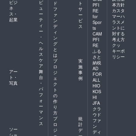
ビジ
ビ
ド
ト
本方針
PFI
豆を含
ネ
ュ
フ
サ
・名
む）
カスタ
RE
ス・
ー
称：鶏
ァ
ー
マーハ
for
肉加工
起業
テ
・内容
ン
ビ
ラスメ
Spor
品
量：
ィ
デ
ス
ントに
ts
200g
ー
ィ
対する
・原材
CAM
・
ン
料名：
・保存
考え方
PFI
ヘ
鶏肉
グ
方法：
クッ
RE
（国
ル
－18℃
と
キーポ
ふる
産）、
以下で
ス
は
リシー
さと
パン
保存し
ケ
プ
実
納税
粉、小
てくだ
ア
ロ
施
麦粉、
さい。
AD
アー
舞
ジ
事
FOR
ト・
台
・賞味
ェ
例
ALL
期限：
写真
・
ク
HIO
砂糖、
出荷日
パ
ト
KOS
食塩、
より最
フ
の
卵粉
HI
低3か月
ォ
作
末、全
以上
JFA
ー
粉乳、
り
クラ
香
マ
方
ウド
ン
プ
統
ファ
ス
ロ
計
ン
ソー
ジ
デ
辛料、
ディ
シャ
酵母エ
ェ
ー