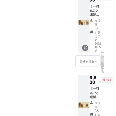
円
《冷
【一羽
凍》
丸ごと
一
燻製＋
羽丸ご
とり天
と燻製
支援
300g】
（約
者：
通常
1.7kg～
6人
9,300円
1.8kg）
お届
（送料
け予
込、消
定：
費税
2022
・名
年05
込）
称：食
こ
月
⇒特別
肉製品
の
リ
価格
タ
ー
6,800円
・原材
ン
詳細を見る
を
（送料
料名：
選
択
込、消
鶏肉
す
る
費税
（福岡
6,8
込）
県
残り25
《冷
00
産）、
円
凍》
食塩、
【一羽
一
糖類
丸ごと
羽丸ご
（砂
燻製＋
と燻製
糖、
レモン
（約
支援
ペッ
1.7kg～
者：
パーチ
1.8kg）
5人
キン
水あ
お届