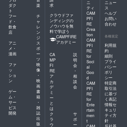
香
量：
ニ
ニュー
新粉、
ダク
楽
求
300g
ティ
ス
ト
CAM
ヘルプ
馬鈴
・保存
クラウドファ
フー
チ
薯でん
辛料、
PFI
お問い
方法：
ンディングの
ド・
ャ
ぷん、
酵母エ
－18℃
RE
合わせ
ノウハウを無
飲食
レ
酵母エ
キス、
以下で
Crea
料で学ぼう
キス/調
加工澱
店
ン
保存し
tion
味料
各種規定
粉、増
CAMPFIRE
てくだ
ジ
CAM
（アミ
さい。
アカデミー
アニ
ス
ノ
利用規
PFI
メ・
ポ
約
・賞味
RE
漫画
ー
酸
CA
説
粘多糖
期限：
細則
for
等）、
ツ
類、ク
出荷日
MP
明
プライ
Soci
ph調整
チナシ
より最
ファ
映
FI
会
バシー
al
剤、
色素、
低3か月
ッ
像
RE
・
ポリ
（一部
Goo
（原材
以上
ショ
・
ア
相
に鶏肉
シー
d
ン
映
を含
カ
談
特定商
CAM
む）
画
デ
会
取引法
PFI
料の一
ゲー
書
ミ
に基づ
RE
・内容
部に小
ム・
籍
ー
く表記
for
量：
麦、
サー
・
と
300g×2
情報セ
卵、乳
Ente
ビス
雑
は
P ・チ
成分、
キュリ
rtain
開発
誌
キンカ
大
ク
サ
ティ方
men
ツ
出
ラ
ポ
針
t
200g×3
版
ウ
ー
反社基
CAM
パック