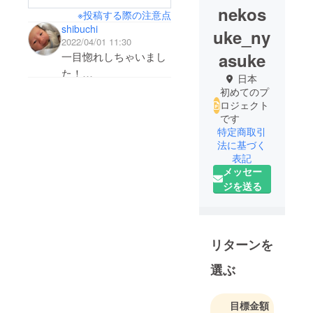
nekos
※投稿する際の注意点
shibuchi
uke_ny
2022/04/01 11:30
asuke
一目惚れしちゃいまし
た！
日本
初めてのプ
ロジェクト
キャンプの写真から社
です
内の明るい雰囲気がビ
特定商取引
ンビン伝わります！！
法に基づく
これからも美味しそう
表記
メッセー
な商品の開発を期待し
ジを送る
ています！
リターンを
選ぶ
目標金額