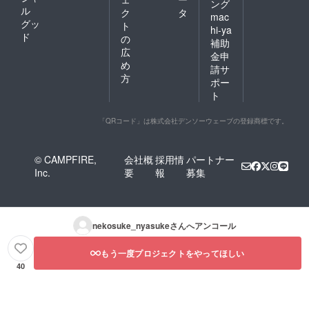
ング
キス、
ル
ク
タ
mac
加工澱
グッ
ト
hi-ya
粉、増
ド
の
補助
広
金申
め
請サ
粘多糖
方
ポー
類、ク
ト
チナシ
色素、
（原材
「QRコード」は株式会社デンソーウェーブの登録商標です。
© CAMPFIRE,
会社概
採用情
パートナー
料の一
Inc.
要
報
募集
部に小
麦、
卵、乳
成分、
大
nekosuke_nyasuke
さんへアンコール
もう一度プロジェクトをやってほしい
豆を含
40
む）
・内容
量：