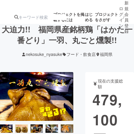
新
ロ
規
グ
会
プロジェクトを掲
はじ
プロジェクト
/
載するには
める
をさがす
イ
員
ン
登
大迫力!! 福岡県産銘柄鶏「はかた一
録
番どり」一羽、丸ごと燻製!!
人気のプロ
注目のリ
注目の新着プロ
募集終了が近いプ
もうすぐ公開
nekosuke_nyasuke
フード・飲食店
福岡県
ジェクト
ターン
ジェクト
ロジェクト
されます
アート・写真
音楽
現在の支援総
額
479,
テクノロジー・ガジェット
ゲーム・サ
100
映像・映画
書籍・雑誌
ビジネス・起業
チャレンジ