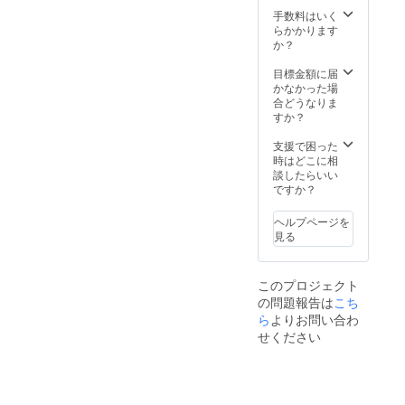
（アミ
・内容
より最
キン
500g×2
ノ酸
手数料はいく
量：不
低3か月
300g
分
P ・と
等）、
らかかります
定貫
以上
別））
り天
酸化防
か？
約1.7kg
※
・名
、植物
300g×2
止剤
以上
本品製
称：鶏
性蛋
パック
目標金額に届
（重量
造工場
肉加工
白）、
かなかった場
は個別
は小
品
魚醤/加
・名
合どうなりま
に記
麦・乳
工澱
称：鶏
（エリ
すか？
載）
成分・
・原材
粉、膨
肉加工
ソルビ
卵を含
料名：
品
ン酸
支援で困った
・保存
む製造
ムネ肉
張
Na）、
時はどこに相
方法：
してい
（国
剤、乳
・原材
発色剤
談したらいい
－18℃
産）、
化剤、
料名：
（硝酸
ですか？
以下で
ま
植物油
クチナ
鶏はか
K、
保存し
す。
脂、食
シ色
た一番
てくだ
鶏
ヘルプページを
塩、
素、
どりム
さい。
モモ肉
見る
（一部
ネ肉
500g
に鶏
（国
亜硝酸
・賞味
肉・
産）、
Na）
期限：
・名
こしょ
このプロジェクト
出荷日
称：冷
う、レ
小
の問題報告は
こち
衣
・内容
より最
凍 鶏モ
モン
麦・乳
（小麦
ら
よりお問い合わ
量：不
低3か月
モ肉
ピー
成分・
粉、澱
定貫
以上
せください
ル、赤
大豆を
粉
約1.7kg
※
・原材
唐辛
含む）
（コー
以上
本品製
料名：
子、
ン（遺
（重量
造工場
鶏肉
・内容
伝子組
は個別
は小
（福岡
量：
換え不