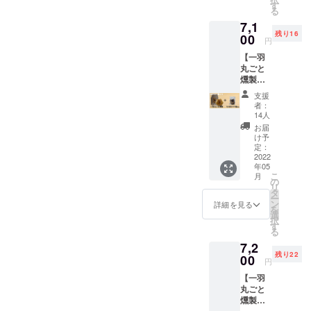
（送料
料名：
す
調味料
亜硝酸
る
込、消
鶏肉
（アミ
Na）
7,1
費税
（福岡
ノ酸
残り16
込）
00
県
等）、
・内容
円
《冷
産）、
酸化防
量：不
【一羽
凍》
食塩、
止剤
定貫
丸ごと
一
糖類
約1.7kg
燻製＋
羽丸ご
（砂
以上
鶏モモ
と燻製
糖、
（重量
支援
肉タタ
（約
（エリ
者：
は個別
キ風
1.7kg～
14人
ソルビ
に記
300g】
1.8kg）
ン酸
お届
載）
通常
水あ
け予
Na）、
9,700円
定：
め）、
発色剤
・保存
（送料
2022
・名
香辛料/
（硝酸
方法：
年05
込、消
称：食
リン酸
K、
－18℃
こ
月
費税
肉製品
の
塩
以下で
リ
込）
タ
（Na）
保存し
ー
⇒特別
・原材
ン
、
詳細を見る
てくだ
を
価格
料名：
選
亜硝酸
さい。
択
7,100円
鶏肉
す
Na）
る
（送料
（福岡
・賞味
7,2
込、消
県
調味料
・内容
期限：
残り22
費税
00
産）、
（アミ
量：不
円
出荷日
込）
食塩、
ノ酸
定貫
より最
【一羽
《冷
糖類
等）、
約1.7kg
低3か月
丸ごと
凍》
（砂
酸化防
以上
以上
燻製＋
一
糖、
止剤
（重量
※