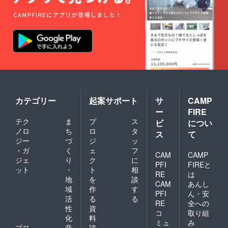
す。
食
原材料
300g×2
チ
塩、こ
の一部
P ・鶏
キンカ
しょ
に小
モモ肉
ツ
う、
麦、大
タタキ
200g×3
コーン
豆を含
風×2P
パック
グリッ
む）
ツ、上
・名
・名
新粉、
・内容
称：鶏
称：鶏
量：
モモ肉
肉加工
馬鈴
300g
のたた
品
薯でん
き
ぷん、
・保存
・原材
酵母エ
カテゴリー
起案サポート
サ
CAMP
方法：
・原材
料名：
キス/調
－18℃
ー
FIRE
料名：
鶏肉
味料
以下で
テク
ま
プ
ス
鶏モモ
ビ
につい
（国
（アミ
保存し
肉（福
産）、
ノロ
ち
ロ
タ
ノ
ス
て
てくだ
岡県
パン
ジー
づ
ジ
ッ
さい。
産）、
粉、小
酸
・ガ
く
ェ
フ
にんに
CAM
CAMP
麦粉、
等）、
・賞味
ジェ
り
ク
に
く、
ph調整
PFI
FIREと
期限：
ット
・
ト
相
剤、
RE
は
出荷日
食
地
を
談
（一部
より最
CAM
あんし
塩、こ
砂糖、
に鶏肉
域
作
す
低3か月
PFI
ん・安
しょ
食塩、
を含
活
る
る
以上
う、
RE
全への
卵粉
む）
性
資
コーン
末、全
コ
取り組
化
料
グリッ
粉乳、
・内容
ミュ
み
ツ、上
プロ
音
請