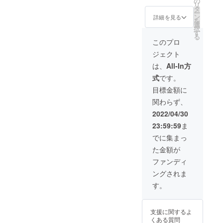
・名
の
塩
K、
－18℃
ま
リ
込）
称：食
タ
（Na）
以下で
す。
ー
⇒特別
肉製品
ン
、
詳細を見る
保存し
と
を
価格
選
てくだ
り天
択
7,200円
・原材
す
亜硝酸
さい。
300g
る
（送料
料名：
このプロ
Na）
込、消
鶏肉
調味料
・賞味
・名
ジェクト
費税
（福岡
（アミ
・内容
期限：
称：鶏
込）
県
ノ酸
は、
All-In方
量：不
出荷日
肉加工
《冷
産）、
等）、
定貫
より最
品
式
です。
凍》 ・
食塩、
酸化防
約1.7kg
低3か月
鶏モモ
糖類
止剤
目標金額に
以上
以上
・原材
肉
（砂
（重量
※
料名：
関わらず、
500g×2
糖、
は個別
本品製
鶏はか
パック
2022/04/30
に記
造工場
た一番
（エリ
載）
は小
どりム
23:59:59
ま
・名
ソルビ
麦・乳
ネ肉
称：冷
水あ
ン酸
でに集まっ
・保存
成分・
（国
凍 鶏モ
め）、
Na）、
方法：
卵を含
産）、
た金額が
モ肉
香辛料/
発色剤
－18℃
む製造
リン酸
（硝酸
ファンディ
以下で
してい
衣
・原材
塩
K、
保存し
（小麦
ングされま
料名：
（Na）
てくだ
ま
粉、澱
鶏肉
、
す。
さい。
す。
粉
（福岡
レ
（コー
県産）
亜硝酸
・賞味
モン
ン（遺
Na）
期限：
ペッ
伝子組
支援に関するよ
・内容
調味料
出荷日
パーチ
換え不
くある質問
量：