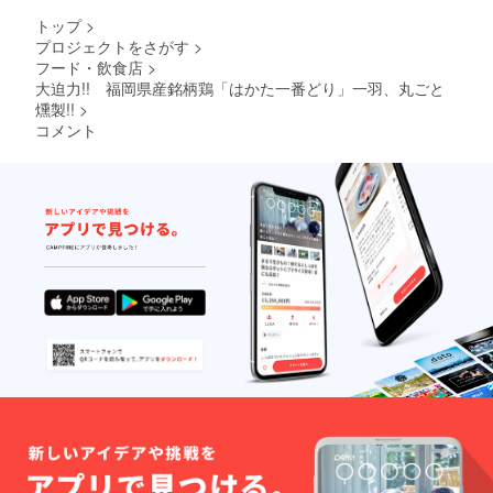
に記
麦・乳
県産）
300g
載）
成分・
トップ
>
パセ
分
卵を含
・内容
リ、香
・保存
プロジェクトをさがす
>
別））
・保存
む製造
量：
味食用
方法：
フード・飲食店
>
、植物
方法：
してい
500g
油、調
－18℃
性蛋
大迫力!! 福岡県産銘柄鶏「はかた一番どり」一羽、丸ごと
－18℃
味料
以下で
白）、
以下で
燻製!!
>
ま
・保存
（アミ
保存し
魚醤/加
保存し
す。
方法：
コメント
てくだ
工澱
てくだ
鶏
－18℃
さい。
粉、膨
さい。
モモ肉
以下で
タタキ
保存し
ノ酸
・賞味
張
・賞味
風300g
てくだ
等）香
期限：
剤、乳
期限：
さい。
料、乳
出荷日
化剤、
出荷日
・名
化剤、
より最
クチナ
より最
称：鶏
・賞味
着色料
低3か月
シ色
低3か月
モモ肉
期限：
（ニ
以上
素、
以上
のたた
出荷日
（一部
※
き
より最
に鶏
本品製
低3か月
肉・
造工場
・原材
以上
ンジン
は小
料名：
カロチ
小
麦・乳
鶏モモ
ン、パ
麦・乳
成分・
肉（福
プリカ
成分・
卵を含
岡県
色素）
大豆を
む製造
産）、
（
含む）
してい
にんに
く、
・内容
ま
量：