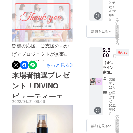
イベントが来場者にも大変
とうい
け予
無農薬を実現されたTHE
う方向
定：
好評でした。そしてファッ
けのリ
2022
MATCHA CLUBさんの貴
年05
ターン
ションショー。大勢の方が
こ
月
です。
の
重なお抹茶です。抹茶は、
リ
見守る中、10名のモデルた
＜
タ
ー
Thank
一定期間光をさえぎって育
ン
詳細を見る
ちがランウェイを歩きまし
を
youメー
選
択
てた茶葉を乾燥させ、茶臼
ル＞を
す
た。皆さんのこれまでのサ
る
お送り
皆様の応援、ご支援のおか
で挽いて微紛状にしたもの
2,5
しま
ステナブルファッションの
残り68
げでプロジェクトが無事に
す。 遠
00
です。茶葉育成中、虫や病
円
イメージがガラッと変わっ
方の方
終了し目標達成することが
【オン
や当日
気により収穫量や味、品質
もっと見る
た瞬間です。会場からは大
ライン
会場に
できました！！本当に本当
参加
に大きなバラツキがでてし
来場者抽選プレゼ
来られ
きな拍手が起こっていまし
券】
ない方
にありがとうございまし
支援
まうため、少なからず農薬
2,500円
も ぜひ
た。トークショーでは資生
ント！DIVINO
者：
▶︎オン
た。皆様の応援メッセージ
応援の
22人
を使用されています。実
ライン
堂ヘアメイクアップアー
力でイ
お届
ビューティーエッ
に心が温まると共に、これ
参加チ
ベント
け予
は、欧米では日本よりも農
ティスト向井志臣さんをお
ケット
2022/04/21 09:09
を盛り
定：
まで思い描いてきたことが
センス 〜エシカ
１枚
2022
薬や添加物の基準が厳しい
上げて
迎えしてのメイクのアップ
年05
（全員
くださ
ようやく形になると思うと
こ
月
ため、日本産抹茶でも輸出
へアー
ルで素肌が蘇る〜
ると嬉
の
デート術について。実際に
リ
カイブ
嬉しさが込み上げてきま
しいで
タ
ができない抹茶もあるんで
ー
プレゼ
メイクをしながら明日から
す。
ン
詳細を見る
を
す。３週間必死に走り抜け
ント付
選
すよ。THE MATCH
択