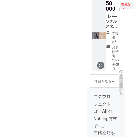
50,
ストと
一番輝
ント付
在庫な
行く
000
いてい
し
き （視
円
ショッ
る瞬間
聴期限
【パー
ピング
をプロ
あり）
ソナル
同行！
カメラ
一生の
スタイ
ファッ
マンが
思い出
リング
ション
撮影し
を作り
支援
B】（入
に関す
ます。
ません
者：
場券付
るお悩
（男性
2人
か？
き） ス
み、着
も参加
ショー
お届
タイリ
こなし
可） ・
け予
は
スト
のわか
定：
後日、
11:00~/
Yoshiに
2022
らない
当日
14:00~
年05
よる
アイテ
ショー
開始の
こ
月
パーソ
ムなど
の
のアー
ショー
リ
ナルス
事前に
タ
カイブ
にモデ
ー
タイリ
ヒアリ
ン
プレゼ
詳細を見る
ルとし
を
ング プ
ング
選
ント付
てご参
択
ロのス
（オン
す
き （視
加いた
る
タイリ
ライン
聴期限
このプロ
だきま
ストと
にて）
あり）
す。 当
ジェクト
行く
後日、
一生の
日スケ
ショッ
都内
思い出
は、All-or-
ジュー
ピング
（オン
を作り
ルなど
Nothing方式
同行！
ライン
ません
は後日
ファッ
も可）
か？
です。
ご案内
ション
にてス
ショー
致しま
目標金額を
に関す
タイリ
は
す。