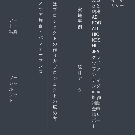
ス
は
リシー
さと
ケ
プ
実
納税
ア
ロ
施
AD
アー
舞
ジ
事
FOR
ト・
台
ェ
例
ALL
写真
・
ク
HIO
パ
ト
KOS
フ
の
HI
ォ
作
JFA
ー
り
クラ
マ
方
ウド
ン
プ
統
ファ
ス
ロ
計
ン
ソー
ジ
デ
ディ
シャ
ェ
ー
ング
ル
ク
タ
mac
グッ
ト
hi-ya
ド
の
補助
広
金申
め
請サ
方
ポー
ト