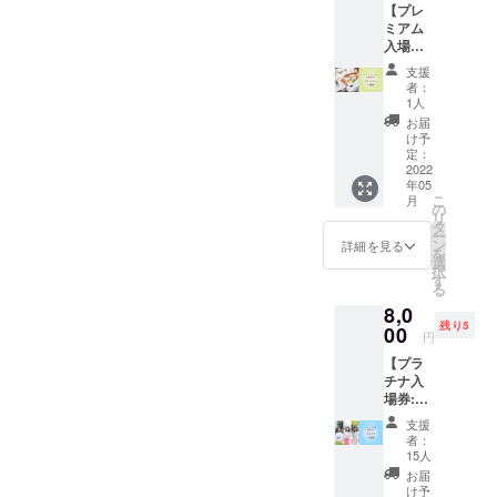
【プレ
こちら
人のいのちも、地球のいの
ミアム
のチ
入場券
ケット
ちも、全ては繋がっている
(入場券
は
支援
＋ワー
から。 「MOKU-
10:30~
者：
ク
入場可
1人
NUNO(⽊布)・森林再⽣プロ
ショッ
能で
お届
プ参加
す。
け予
ジェクト久美⼦デザイン
券付き)
ファッ
定：
】
2022
ション
MOKU-NUNOマスク」特徴
年05
5/8（日
ショー
こ
月
）
は、1 呼吸が楽２.Inner
、トー
の
リ
15:00〜
クイベ
タ
ー
Peace（⼼の平穏）3 シンプ
16:00開
ントな
ン
詳細を見る
を
催！み
ど会場
選
ル・スタイリッシュ４ ⼈に
択
つろう
内もお
す
る
ワーク
楽しみ
森に地球に優しい、わたし
8,0
ショッ
くださ
残り5
プ参加
00
になる木布は、日本古来か
い。
円
券１枚
ら伝わる和紙技術を応用
【プラ
こちら
チナ入
のチ
し、木から繊維を取り出し
場券:ス
ケット
ナップ
は
加工した布です。環境保護
支援
写真撮
10:30~
者：
影＋入
入場可
の発想と伝統技術を応用す
15人
場券付
能で
お届
ることで、木々のいのちが
き】
す。
け予