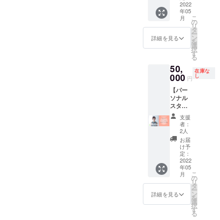
して
2022
ングし
年05
ファッ
てもら
こ
月
ション
い、い
の
リ
ショー
ざラン
タ
ー
に参加
ウェイ
ン
詳細を見る
を
できる
のス
選
択
券。 メ
ポット
す
る
イクさ
ライト
50,
んによ
の中
在庫な
るメイ
000
へ。 あ
し
円
ク付
なたの
【パー
き。 ま
一番輝
ソナル
たプロ
いてい
スタイ
のスタ
る瞬間
リング
イリス
をプロ
支援
A】（入
トにス
カメラ
者：
場券付
タイリ
マンが
2人
き） ス
ングし
撮影し
お届
タイリ
てもら
ます。
け予
スト長
い、い
定：
（男性
田広美
2022
ざラン
も参加
年05
による
ウェイ
可） ・
こ
月
パーソ
のス
の
後日、
リ
ナルス
ポット
タ
当日
ー
タイリ
ライト
ン
ショー
詳細を見る
を
ング プ
の中
選
のアー
択
ロのス
へ。 あ
す
カイブ
る
タイリ
なたの
プレゼ