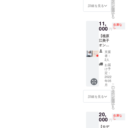
に必ず
タ
おきの
ー
サー植
備考欄
ン
詳細を見る
１枚を
を
原江美
へお名
選
お届け
択
子によ
前・企
す
しま
る
るオン
業名を
す。 ▶︎
11,
ライン
ご記入
写真３
在庫な
個別コ
000
くださ
し
円
カット
ンサル
い。 後
納品、
【植原
（６０
日、ス
データ
江美子
分） イ
タッフ
は後日
オンラ
ンスタ
よりご
メール
イン個
など各
連絡い
支援
にてお
別コン
種SNS
たしま
者：
届けし
サ
のブラ
す。
2人
ます。
ル】
ンディ
お届
※ご友人
11,000
ングの
け予
一緒の
円 ブラ
ご相談
定：
撮影ご
ンディ
2022
など 女
希望は
年05
ングプ
性に刺
別途各
こ
月
ロ
さる圧
の
自お申
リ
デュー
倒的な
タ
し込み
ー
サー植
世界観
ン
詳細を見る
くださ
を
原江美
作りに
選
い。
択
子によ
ついて
す
る
るオン
具体的
20,
ライン
にアド
在庫な
個別コ
000
バイス
し
円
ンサル
いたし
【モデ
（６０
ます。