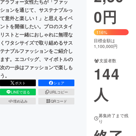
アラフォー女性たちが「ファッ
0
円
ションを通じて、サステナブルっ
まちづくり・地域活性化
て意外と楽しい！」と思えるイベ
ントを開催したい。プロのスタイ
CAMPFIRE for Social Good
CAMPFIRE Creation
116%
リストと一緒におしゃれに無理な
CAMPFIREふるさと納税
machi-ya
コミュニティ
目標金額は
くワタシサイズで取り組めるサス
1,100,000円
テナブルファッションをご紹介し
ます。エコバッグ、マイボトルの
支援者数
144
次の一歩はファッションで楽しも
う。
ポスト
シェア
人
LINEで送る
URLコピー
埋め込み
QRコード
募集終了まで残
り