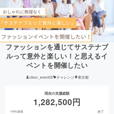
ファッションを通じてサステナブ
ルって意外と楽しい！と思えるイ
ベントを開催したい
rdoor_event05
チャレンジ
東京都
現在の支援総額
1,282,500
円
終了
116
%達成