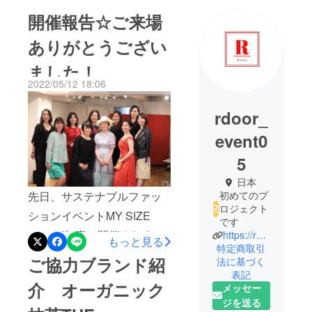
開催報告☆ご来場
ありがとうござい
ました！
2022/05/12 18:06
rdoor_
event0
5
日本
初めてのプ
先日、サステナブルファッ
ロジェクト
ションイベントMY SIZE
です
2022が無事に開催されまし
https://rdoor-official.com
もっと見る
特定商取引
た。これもひとえに、皆様
ご協力ブランド紹
法に基づく
がクラウドファンディング
表記
介 オーガニック
メッセー
にご支援下さったおかげで
ジを送る