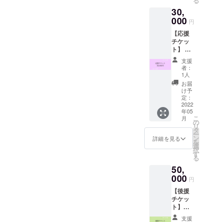
る
メール
らお客
30,
にてお
様が殺
送りし
000
到し 毎
円
ます。
回、即
【応援
遠方の
日満席
チケッ
方や当
の大人
ト】 こ
日会場
気撮影
のイベ
に来ら
会と
支援
ントを
れない
なって
者：
応援し
方も ぜ
いま
1人
たい！
ひ応援
す。 今
お届
とうい
の力で
回は会
け予
う方向
イベン
定：
場に
けのリ
2022
トを盛
て、あ
年05
ターン
り上げ
なたの
こ
月
です。
てくだ
の
自然体
リ
＜お礼
さると
タ
な１枚
ー
の動画
嬉しい
ン
を撮影
詳細を見る
を
＞をお
です。
選
致しま
択
送りし
す
す。 親
る
ます。
子、
50,
遠方の
パート
方や当
000
ナーな
円
日会場
ど一緒
【後援
に来ら
に記念
チケッ
れない
撮影も
ト】
方も ぜ
オスス
このイ
ひ応援
メで
支援