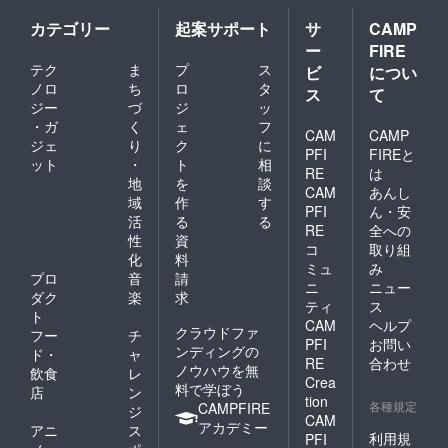
カテゴリー
起案サポート
サ
CAMP
ー
FIRE
テク
ま
プ
ス
ビ
につい
ノロ
ち
ロ
タ
ス
て
ジー
づ
ジ
ッ
・ガ
く
ェ
フ
CAM
CAMP
ジェ
り
ク
に
PFI
FIREと
ット
・
ト
相
RE
は
地
を
談
CAM
あんし
域
作
す
PFI
ん・安
活
る
る
RE
全への
性
資
コ
取り組
化
料
ミュ
み
プロ
音
請
ニ
ニュー
ダク
楽
求
ティ
ス
ト
CAM
ヘルプ
クラウドファ
フー
チ
PFI
お問い
ンディングの
ド・
ャ
RE
合わせ
ノウハウを無
飲食
レ
Crea
料で学ぼう
店
ン
tion
各種規定
CAMPFIRE
ジ
CAM
アカデミー
アニ
ス
利用規
PFI