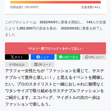
目標金額
1,100,000
円
支援者数
144
人
このプロジェクトは、
2022/04/01
に募集を開始し、
144
人の支援
により
1,282,500
円の資金を集め、
2022/04/22
に募集を終了し
ました
もう一度プロジェクトをやってほしい
ポスト
シェア
LINEで送る
URLコピー
埋め込み
QRコード
アラフォー女性たちが「ファッションを通じて、サステ
ナブルって意外と楽しい！」と思えるイベントを開催し
たい。プロのスタイリストと一緒におしゃれに無理なく
ワタシサイズで取り組めるサステナブルファッションを
ご紹介します。エコバッグ、マイボトルの次の一歩は
ファッションで楽しもう。