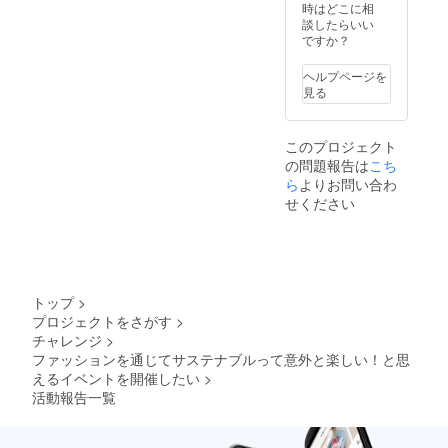
時はどこに相
限定 時
談したらいい
間帯は
ですか？
要相談
※当日リ
ハーサ
ヘルプページを
ルなど
見る
にご参
加いた
だく必
このプロジェクト
要がご
の問題報告は
こち
ざいま
ら
よりお問い合わ
す。
せください
トップ
>
プロジェクトをさがす
>
チャレンジ
>
ファッションを通じてサステナブルって意外と楽しい！と思
えるイベントを開催したい
>
活動報告一覧