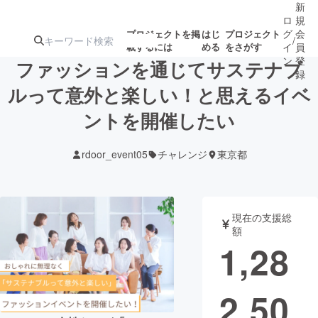
新
ロ
規
グ
会
プロジェクトを掲
はじ
プロジェクト
/
載するには
める
をさがす
イ
員
ン
登
ファッションを通じてサステナブ
録
ルって意外と楽しい！と思えるイベ
ントを開催したい
人気のプロ
注目のリ
注目の新着プロ
募集終了が近いプ
もうすぐ公開
ジェクト
ターン
ジェクト
ロジェクト
されます
rdoor_event05
チャレンジ
東京都
アート・写真
音楽
現在の支援総
テクノロジー・ガジェット
ゲーム・サ
額
1,28
映像・映画
書籍・雑誌
2,50
ビジネス・起業
チャレンジ