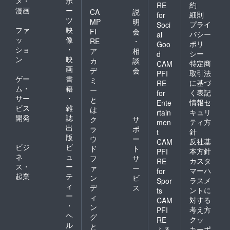
メ・
ポ
約
RE
漫画
ー
CA
説
細則
for
ツ
MP
明
プライ
Soci
ファ
映
FI
会
バシー
al
ッ
像
RE
・
ポリ
Goo
ショ
・
ア
相
シー
d
ン
映
カ
談
特定商
CAM
画
デ
会
取引法
PFI
ゲー
書
ミ
に基づ
RE
ム・
籍
ー
く表記
for
サー
・
と
情報セ
Ente
ビス
雑
は
キュリ
rtain
開発
誌
ク
サ
ティ方
men
出
ラ
ポ
針
t
版
ウ
ー
反社基
CAM
ビジ
ビ
ド
ト
本方針
PFI
ネ
ュ
フ
サ
カスタ
RE
ス・
ー
ァ
ー
マーハ
for
起業
テ
ン
ビ
ラスメ
Spor
ィ
デ
ス
ントに
ts
ー
ィ
対する
CAM
・
ン
考え方
PFI
ヘ
グ
クッ
RE
ル
と
キーポ
ふる