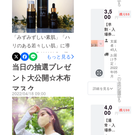
すぐに実践できる今風メイ
き） ＊
す
て本当によかったです。イ
る
視聴期
CLUBさんの抹茶は、「有機
クを伝授いただきました。
3,5
限あり
ベント当日まであと２週
JAS」認証だけでなく、
残り55
5/8
00
サステナブルファッション
円
(日）14
間。運営スタッフ一同、最
「レインフォレスト・アラ
【早
時〜15
を一人でも多くの方に見
高のイベントになるよう努
割・入
時リア
イアンス」「ICEA（米国農
て・知って・触っていただ
場券】
ル会場
「みずみずしい素肌」「ハ
めて参りますのでどうぞよ
3,500円
と一緒
務省認証）」の厳しい認証
支援
くこと。そして洋服を購入
▶︎入場
に盛り
リのある若々しい肌」に導
者：
ろしくお願いいたします。
を取得されています。虫は
チケッ
上がろ
45人
する際にこれからの新しい
いてくれるD I V I N Oの保湿
ト１枚
う！
MY SIZEスタッフ一同
お届
もっと見る
手でひとつひとつ取り除
ファッ
14:00~
選択肢として「サステナブ
け予
美容液、抽選で20名様にお
ション
14:30
定：
当日の抽選プレゼ
き、近隣の畑の農薬から守
ルファッション」があたり
ショー
2022
ファッ
試しいただけます〜！！１
年05
、トー
ション
りながら栽培をするという
ント大公開☆木布
まえに選択肢に上がるそん
こ
月
クイベ
ショー
の
００%天然のボタニカル成
リ
徹底ぶりなんです。 抹茶は
ントな
14:30~
タ
な世に中へなればとスタッ
ー
マスク
分、「黒酵母アウレオ」聞
ど会場
15:00
ン
詳細を見る
茶葉すべてをそのままいた
を
内をお
トーク
フ一同願っています。ご来
選
2022/04/18 09:00
択
いたこと、ありますか？？
楽しみ
イベン
す
だきます。茶葉に含まれる
る
場いただきありがとうござ
くださ
ト 会場
このアウレオ、正式名はア
4,0
い。
の様子
良質な栄養素をすべて取り
いました！MY SIZEスタッ
残り30
00
をリア
ウレオバシジュウム培養
円
入れることができる、いわ
ルタイ
フ一同
【通
液。「黒酵母」から抽出さ
ムでお
ば、スーパーフード！解毒
常・入
届けし
れる、１００%天然のジェ
場券】
ます。
作用、リラクゼーション効
4,000円