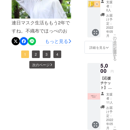
会場に
支援
ル状液です。 保湿効果や
▶︎入場
来れな
果、虫歯・口臭予防、浮腫
者：
チケッ
い方や
0人
免疫賦活剤など、４０以上
ト１枚
予防だけでなく、ビタミンC
遠方の
お届
ファッ
の特許を持つ注目の成分
方もぜ
け予
連日マスク生活ももう2年で
や食物繊維がたっぷりなの
ション
定：
ひ一緒
で、この度、初めて化粧品
ショー
2022
にお楽
すね。不織布でほっぺのお
で、美容や風邪予防にも効
年05
、トー
しみく
に取り入れることに成功し
こ
月
クイベ
の
肌が荒れてしまっている
ださ
果的なんですよ！ 正真正銘
リ
もっと見る
ントな
タ
い。 ※
たんだそうです。 美肌へ
ー
方、本当に多いと思いま
ど会場
のオーガニック抹茶。農薬
ン
当日は
詳細を見る
を
内をお
のアプローチとして効果が
選
zoomに
択
す。 実はスタイリスト長
1
2
3
4
なしなので、メリットばか
楽しみ
す
て配信
る
あるとされる「ヒアルロン
くださ
予定
田もマスクがとても苦手
りのスーパーフード。 是
5,0
い。
次のページ
酸」や「コンドロイチン」
00
で、すごく息苦しくなって
非、甘いお干菓子をお供
円
に加えて、この「アウレ
【応援
しまうのですが、この2年間
に、点て出しを召し上がっ
チケッ
オ」を原液のまま配合する
で、一日中つけていられた
てください。THE
ト】 こ
ことに成功されたD I V I N O
のイベ
支援
のはこのマスクだけでし
MATCHA CLUBさまのご
ントを
者：
の保湿美容液。開発をされ
応援し
11人
た。 日本は美しい森林と
厚意でお持ち帰りいただけ
たい！
お届
たのは、資生堂の研究室所
とうい
里山の国です。森を健康な
る抹茶を若干名ご用意して
け予
う方向
定：
長を長年務めた化粧品の
状態に維持するためには、
おります。※今回はコロナ対
けのリ
2022
年05
匠、小高正士氏。「本当に
ターン
定期的に木を間伐すること
策の為、環境負荷を減らし
こ
月
です。