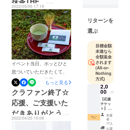
抹茶THE
す。改めまして、ご支援く
2022/05/05 17:19
ださりありがとうございま
MATCHA CLUB
した！当日はお天気にも恵
リターンを
まれ会場の後方までたくさ
選ぶ
んの方にご来場いただきあ
りがとうございました。ま
目標金額
た関係者の皆様もご来場い
未達なら
全額返金
ただきありがとうございま
されます
イベント当日、ホッとひと
した。まずは受付で、ご協
(All-or-
息ついていただきたくて、
Nothing
力企業様からの来場者プレ
方式)
とっておきのお抹茶をご用
ゼントを来場者全員へお渡
もっと見る
2,0
意いたしました。名水百選
し。「実はコレ、以前から
クラファン終了☆
00
円
である鹿児島県霧島の湧き
気になっていたんです。お
【応援
応援、ご支援いた
水と澄んだ空気の元、5年に
チケッ
試し出来て嬉しいです！」
ト】 こ
だきありがとうご
わたり熟成させた自家製の
のイベ
とのお声もたくさん頂戴し
支援
2022/04/25 10:08
ントを
者：
天然堆肥だけで育成された
ざいました！
ました。実際に見て触れる
応援し
17人
たい！
有機抹茶。三代かけて完全
お届