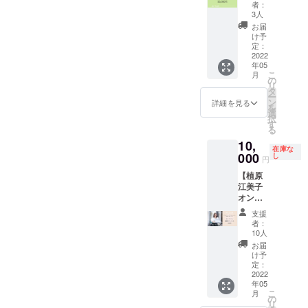
ベント
の力で
す。
者：
を応援
イベン
3人
ファッ
した
トを盛
ション
お届
い！と
り上げ
け予
ショー
ういう
てくだ
定：
、トー
方向け
2022
さると
ク
年05
のリ
嬉しい
ショー
こ
月
ターン
です。
の
直後の
リ
です。
タ
時間帯
ー
イベン
ン
詳細を見る
でした
を
ト当日
選
ら、会
択
受付に
す
場内に
る
てお名
展示し
10,
前、企
てある
在庫な
業名が
000
し
ファッ
円
記載さ
ション
【植原
れたパ
アイテ
江美子
ンフ
ムをご
オンラ
レット
自由に
イン個
を置か
使って
支援
別コン
せてい
者：
撮影い
サル】
ただき
10人
ただけ
（入場
ます。
お届
ます。
券付
個人・
け予
プロの
き） ブ
企業様
定：
カメラ
ラン
2022
どちら
マンの
年05
ディン
でも可
手で
こ
月
グプロ
※支援時
の
とって
リ
デュー