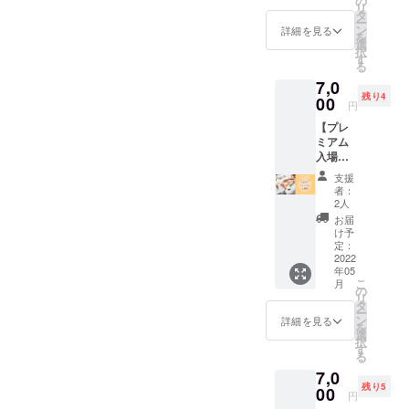
の
リ
肌に良いものは何か？」と
＜画像
タ
が必要だそうなのですが、
た、プラスチック・木不使
ー
付きお
ン
詳細を見る
探し続けられて巡り合った
を
礼メー
このマスクは、そんな間伐
用の竹素材紙コップでのご
選
択
ル＞を
す
成分だそうですので、その
る
された木の繊維からできて
提供です。
お送り
7,0
効果は言わずと知れていま
しま
います。 ほのかな木の香
残り4
す。 遠
00
円
すよね。敏感肌やアトピー
方の方
りが気持ちよく、しかも見
【プレ
や当日
性皮膚炎の方にも安心して
ミアム
会場に
た目の生地の質感も、自然
入場券
来られ
お使いいただけます。この
の生成り色も、肌になじん
(入場券
ない方
支援
＋ワー
完全植物性由来の美容液
も ぜひ
者：
でいい感じ。服のコーディ
ク
応援の
2人
を、今回、ご来場の方の中
ショッ
力でイ
お届
ネートを問いません。 おす
プ参加
ベント
け予
から２０名限定にお試しい
券付き)
を盛り
定：
すめです。そして不織布の
】
2022
上げて
ただけます！ぜひ、会場で
年05
マスクをこれに変えれば、
5/8（日
くださ
こ
月
）
サンプルをお受け取りくだ
ると嬉
の
リ
自分の肌にいいだけではな
12:30〜
しいで
タ
ー
さいね！▶︎D I V I N
13:30開
す。
ン
詳細を見る
く、森林の保護に貢献でき
を
催！み
選
Ohttps://divino.jp/
択
つろう
す
ます。森林が元気になれ
る
ワーク
7,0
ば、川も海も健康に。森の
ショッ
残り5
プ参加
00
円
いのちも、海のいのちも、
券１枚