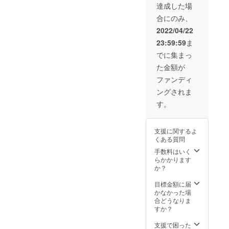
るお悩
ストと
11:00~/
達成した場
※5/7 前
み、着
一緒に
14:00~
日
合にのみ、
こなし
ショッ
開始の
フィッ
のわか
ピング
ショー
2022/04/22
ティン
らない
同行。
にモデ
グ（新
23:59:59
ま
アイテ
ルとし
宿、原
ムなど
てご参
でに集まっ
宿エリ
事前に
加いた
ア）に
た金額が
ヒアリ
だきま
ご参加
ング
す。 当
ファンディ
いただ
（オン
日スケ
ける方
ングされま
ライン
ジュー
限定 時
にて）
ルなど
す。
間帯は
後日、
は後日
要相談
都内
ご案内
※当日リ
（オン
致しま
ハーサ
支援に関するよ
ライン
す。
ルなど
くある質問
も可）
※5/7 前
にご参
にてス
手数料はいく
日
加いた
タイリ
らかかります
フィッ
だく必
ストと
か？
ティン
要がご
一緒に
グ（新
ざいま
ショッ
目標金額に届
宿、原
す。
ピング
かなかった場
宿エリ
同行。
合どうなりま
ア）に
すか？
ご参加
いただ
支援で困った
ける方