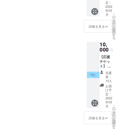
8,000円
ファッ
定：
木布として蘇りました。
▶︎5/8
2022
ション
年05
10:30~
ショー
2020年12月17日、国連より
こ
月
17:00ま
、トー
の
リ
でのお
クイベ
タ
SDGs
ー
好きな
ントな
ン
詳細を見る
を
NO.3,6,8,9,11,12,13,14,15,1
時間に
ど会場
選
択
ご来
内もお
す
る
7のロゴ使用許可を得まし
場くだ
楽しみ
10,
さい。
くださ
た。こんなところからも、
政治家
000
い。
円
や映画
生活にSDGｓを取り入れる
【応援
祭の公
チケッ
ことができるのです。身近
式カメ
ト】 こ
ラマン
にできて、美容にも健康に
のイベ
高橋美
支援
ントを
子氏に
者：
もいいサスティナブルです
応援し
よるス
10人
たい！
ナップ
ね。
お届
とうい
撮影。
け予
う方向
季節ご
定：
けのリ
2022
とに開
年05
ターン
催する
こ
月
です。
ブラン
の
リ
＜メッ
ディン
タ
ー
セージ
グ撮影
ン
詳細を見る
を
カード
会は、
選
択
＞を
全国か
す