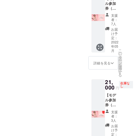
ル参加
分） イ
券（入
ンスタ
場券付
など各
支援
き）】
種SNS
者：
イベン
のブラ
7人
ト当
ンディ
お届
日、モ
ングの
け予
デルと
お悩み
定：
して
2022
相談な
年05
ファッ
ど。 圧
こ
月
ション
倒的な
の
リ
ショー
世界観
タ
ー
に参加
作りに
ン
詳細を見る
を
できる
ついて
選
択
券。 メ
今すぐ
す
る
イク
できる
21,
アップ
改善策
在庫な
アー
000
を アド
し
円
ティス
バイス
【モデ
トによ
いたし
ル参加
るメイ
ます。
券（入
ク付
（入場
場券付
き。 ま
券付
支援
き）】
たプロ
き）
者：
イベン
のスタ
3人
ト当
イリス
お届
日、モ
トにス
け予
デルと
タイリ
定：