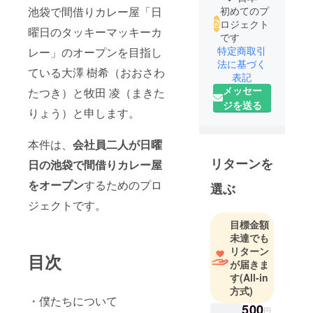
池袋で間借りカレー屋「日
初めてのプ
ロジェクト
曜日のタッキーマッキーカ
です
特定商取引
レー」のオープンを目指し
法に基づく
ている大澤 樹希（おおさわ
表記
メッセー
たつき）と牧田 凌（まきた
ジを送る
りょう）と申します。
本件は、
会社員二人が日曜
リターンを
日の池袋で間借りカレー屋
をオープン
するためのプロ
選ぶ
ジェクトです。
目標金額
未達でも
リターン
目次
が届きま
す
(All-in
方式)
・僕たちについて
500
円