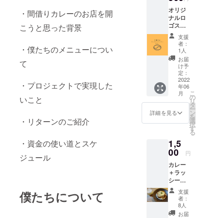
オリジ
・間借りカレーのお店を開
ナルロ
ゴス
こうと思った背景
テッ
支援
カー＋
者：
・僕たちのメニューについ
感謝の
1人
お手紙
お届
て
オリジ
け予
ナルロ
定：
ゴス
2022
・プロジェクトで実現した
年06
テッ
こ
月
カーと
の
いこと
リ
感謝の
タ
ー
お手紙
ン
詳細を見る
を
を送ら
・リターンのご紹介
選
択
せてい
す
る
ただき
1,5
・資金の使い道とスケ
ます。
00
円
ジュール
カレー
＋ラッ
シー引
換券＋
支援
僕たちについて
感謝の
者：
手紙＋
8人
オリジ
お届