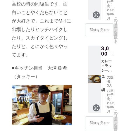
ナルロ
け予
高校の時の同級生です。面
ゴス
定：
テッ
2022
白いことやくだらないこと
年06
カー ※
こ
月
引換券
が大好きで、これまでM-1に
の
リ
の利用
タ
ー
出場したりヒッチハイクし
期限は
ン
詳細を見る
を
2022年
選
択
たり、スカイダイビングし
12月末
す
る
日まで
たりと、とにかく色々やっ
3,0
になり
ます。
00
てます。
円
月に2回
カレー
程度の
＋ラッ
営業と
■キッチン担当 大澤 樹希
シー引
なりま
換券×2
（タッキー）
すの
支援
＋感謝
で、お
者：
の手紙
早めに
3人
＋オリ
ご利用
お届
ジナル
くださ
け予
ステッ
い。
定：
カー×2
2022
年06
※引換券
こ
月
の利用
の
リ
期限は
タ
ー
2022年
ン
詳細を見る
を
12月末
選
択
日まで