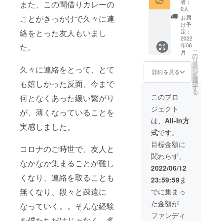
くださ
反する
者：
また、この間借りカレーの
し切り
月に2回
い。 ※
0人
内容な
営業券
程度の
対面で
ことがきっかけで久々に連
どはお
お届
（カ
営業と
お会い
け予
受けで
レー、
絡をとった友人もいまし
なりま
定：
する場
きませ
ラッ
2022
すの
合、東
ん。
年06
た。
シー、
で、お
京23区
こ
月
サラダ
早めに
の
外に関
リ
などそ
ご利用
タ
して
ー
久々に連絡をとって、とて
れぞれ
くださ
ン
は、交
詳細を見る
を
15食付
い。 ※
選
通費は
も嬉しかった反面、今まで
択
き）＋
対面で
す
別途に
る
感謝の
お会い
なりま
このプロ
何となくあった緩い繋がり
手紙＋
する場
す。 ※
ジェクト
オリジ
合、東
が、薄くなっていることを
公序良
ナルロ
京23区
俗に反
は、
All-In方
実感しました。
ゴス
外に関
する内
式
です。
テッ
して
容、法
カー ※
は、交
令に違
目標金額に
コロナのご時世で、友人と
自治体
通費は
反する
関わらず、
からの
別途に
内容な
なかなか集まることが難し
要請な
なりま
どはお
2022/06/12
どによ
す。 ※
受けで
くなり、連絡を取ることも
23:59:59
ま
り、利
日程 ・
きませ
用可能
場所に
無くなり、段々と疎遠に
ん。
でに集まっ
人数は
関して
た金額が
制限さ
なっていく。。そんな経験
は、後
せてい
日メー
ファンディ
を僕たちだけじゃなく、多
ただく
ルにて