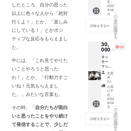
レー＋
なりま
定：
お書き
です。
したところ、自分の思った
ラッ
2022
すの
くださ
年06
シー引
で、お
い。
以上に色々な人から「絶対
こ
月
換券＋
早めに
の
リ
感謝の
ご利用
タ
行くよ！」とか、「楽しみ
ー
手紙＋
くださ
ン
詳細を見る
を
オリジ
にしている！」とかポジ
い。 ※
選
択
ナルロ
写真の
す
る
ティブな反応をもらえまし
ゴス
モデル
30,
テッ
は
た。
残り5
カー 草
000
170cm
円
むしり
です。
タッ
とか引
中には、「これ見てやりた
キー
越しの
マッ
お手伝
いことやろうと思った
キーを1
いと
支援
日自由
か、大
わ！」とか、「行動力すご
者：
に使え
体なん
0人
る券＋
いね！元気もらえまし
でもや
お届
カレー
りま
け予
た。」みたいな言葉も。
＋ラッ
す！ ※
定：
シー引
2022
引換券
年06
換券＋
の利用
その時、「
自分たちが面白
こ
月
感謝の
期限は
の
リ
手紙＋
2022年
タ
いと思ったことをやり続け
ー
オリジ
12月末
ン
詳細を見る
を
ナルロ
日まで
選
て発信することで、少しだ
択
ゴス
になり
す
る