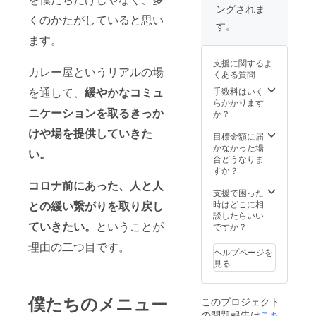
ングされま
場合が
やりと
くのかたがしていると思い
ござい
りさせ
す。
ます。
ていた
ます。
※備考欄
だきま
に希望
す ※対
支援に関するよ
日をご
面での
カレー屋というリアルの場
くある質問
記入く
実施の
ださ
を通して、
緩やかなコミュ
場合、
手数料はいく
い。
公共の
らかかります
ニケーションを取るきっか
（日曜
場所で
か？
日に限
の面会
けや場を提供していきた
りま
とさせ
目標金額に届
す。）
ていた
かなかった場
い。
だきま
合どうなりま
す。
すか？
コロナ前にあった、人と人
支援で困った
との緩い繋がりを取り戻し
時はどこに相
談したらいい
ていきたい。
ということが
ですか？
理由の二つ目です。
ヘルプページを
見る
僕たちのメニュー
このプロジェクト
の問題報告は
こち