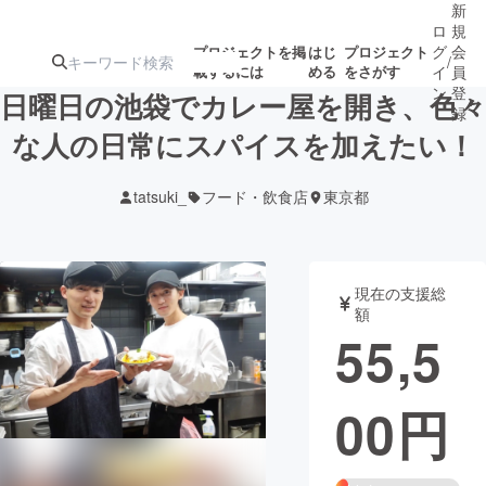
新
ロ
規
グ
会
プロジェクトを掲
はじ
プロジェクト
/
載するには
める
をさがす
イ
員
ン
登
日曜日の池袋でカレー屋を開き、色々
録
な人の日常にスパイスを加えたい！
人気のプロ
注目のリ
注目の新着プロ
募集終了が近いプ
もうすぐ公開
tatsuki_
フード・飲食店
東京都
ジェクト
ターン
ジェクト
ロジェクト
されます
アート・写真
音楽
現在の支援総
額
55,5
テクノロジー・ガジェット
ゲーム・サ
00
円
映像・映画
書籍・雑誌
ビジネス・起業
チャレンジ