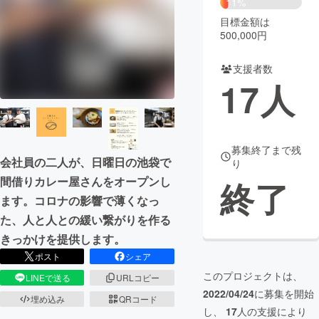
11%
目標金額は
まちづくり・地域活性化
500,000円
支援者数
CAMPFIRE for Social Good
CAMPFIRE Creation
17
人
CAMPFIREふるさと納税
machi-ya
コミュニティ
募集終了まで残
会社員の二人が、日曜日の池袋で
り
間借りカレー屋さんをオープンし
終了
ます。コロナの影響で薄くなっ
た、人と人との緩い繋がりを作る
きっかけを提供します。
ポスト
シェア
このプロジェクトは、
LINEで送る
URLコピー
2022/04/24
に募集を開始
埋め込み
QRコード
し、
17
人の支援により