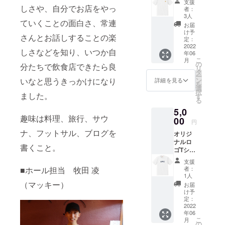
支援
レー、
しさや、自分でお店をやっ
者：
ラッ
3人
ていくことの面白さ、常連
シー
お届
セット
け予
さんとお話しすることの楽
引換券
定：
＋感謝
2022
しさなどを知り、いつか自
年06
の手紙
こ
月
＋オリ
の
分たちで飲食店できたら良
リ
ジナル
タ
ー
ロゴス
いなと思うきっかけになり
ン
詳細を見る
を
テッ
選
択
ました。
カー ※
す
る
引換券
5,0
の利用
趣味は料理、旅行、サウ
期限は
00
円
2022年
ナ、フットサル、ブログを
オリジ
12月末
ナルロ
日まで
書くこと。
ゴTシャ
になり
ツ＋カ
ます。
支援
レー、
月に2回
■ホール担当 牧田 凌
者：
ラッ
程度の
1人
シー
営業と
（マッキー）
お届
セット
なりま
け予
引換券
すの
定：
＋感謝
2022
で、お
年06
の手紙
早めに
こ
月
＋オリ
ご利用
の