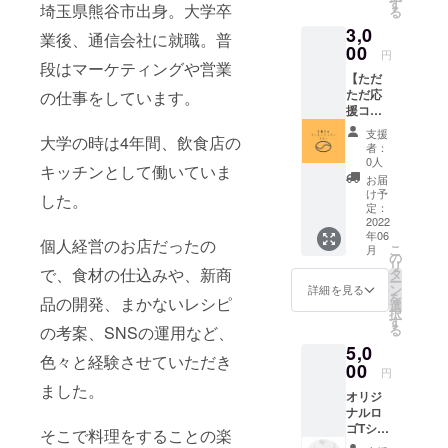
す
埼玉県熊谷市出身。大学卒
る
になり
3,0
ます。
業後、通信会社に就職。普
月に2回
00
円
程度の
段はマーケティングや営業
【ただ
営業と
ただ応
の仕事をしています。
なりま
援コー
すの
ス】 オ
で、お
支援
大学の時は4年間、飲食店の
リジナ
早めに
者：
ルロゴ
ご利用
0人
キッチンとして働いていま
ステッ
くださ
お届
カー＋
い。
け予
した。
感謝の
定：
お手紙
2022
年06
オリジ
個人経営のお店だったの
こ
月
ナルロ
の
リ
ゴス
で、食材の仕込みや、新商
タ
ー
テッ
ン
詳細を見る
を
品の開発、まかないレシピ
カーと
選
択
感謝の
す
る
の考案、SNSの運用など、
お手紙
5,0
を送ら
色々と経験させていただき
せてい
00
円
ただき
ました。
オリジ
ます。
ナルロ
ゴTシャ
そこで料理をすることの楽
ツ＋カ