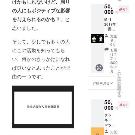
テッ
けかもしれないけど、周り
ます。
50,
カー 草
月に2回
残り5
の人にもポジティブな影響
むしり
000
程度の
円
とか引
営業と
を与えられるのかも？
」と
M -1
越しの
なりま
2017年
お手伝
すの
思いました。
一回戦
いと
で、お
敗退ネ
か、大
早めに
支援
タ披露
体なん
ご利用
者：
そして、少しでも多くの人
＋カ
でもや
くださ
0人
レー＋
りま
い。 ※
にこの活動を知ってもら
お届
ラッ
す！ ※
対面で
け予
シー引
い、何かのきっかけになれ
引換券
定：
お会い
換券＋
2022
の利用
する場
年06
ば良いなと思ったことが理
感謝の
期限は
合、東
こ
月
手紙＋
2022年
の
京23区
リ
由の一つです。
オリジ
12月末
タ
外に関
ー
ナルロ
日まで
ン
して
詳細を見る
を
ゴス
になり
選
は、交
択
テッ
ます。
す
通費は
る
カー ※
月に2回
別途に
50,
引換券
程度の
なりま
残り3
の利用
000
営業と
す。 ※
円
期限は
なりま
公序良
タッ
2022年
すの
俗に反
キー
12月末
で、お
する内
マッ
日まで
早めに
容、法
キーカ
になり
ご利用
令に違
支援
レー貸
ます。