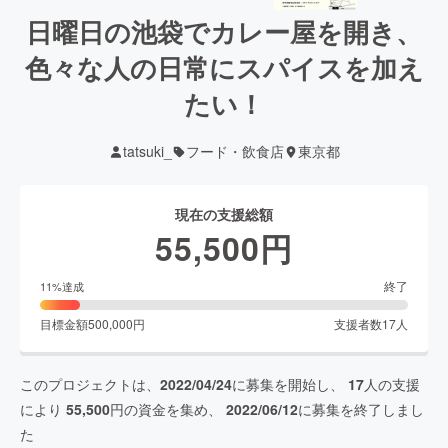
日曜日の池袋でカレー屋を開き、
色々な人の日常にスパイスを加え
たい！
tatsuki_
フード・飲食店
東京都
現在の支援総額
55,500
円
終了
11
%達成
目標金額
500,000
円
支援者数
17
人
このプロジェクトは、
2022/04/24
に募集を開始し、
17
人の支援
により
55,500
円の資金を集め、
2022/06/12
に募集を終了しまし
た