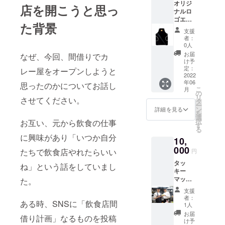
オリジ
2022年
Lサイズ
店を開こうと思っ
ナルロ
12月末
からお
ゴエプ
日まで
選びい
た背景
ロン＋
になり
ただ
支援
カ
ます。
き、備
者：
レー、
月に2回
考欄に
0人
ラッ
程度の
お書き
お届
なぜ、今回、間借りでカ
シー
営業と
くださ
け予
セット
なりま
定：
い。 ※T
レー屋をオープンしようと
引換券
2022
すの
シャツ
年06
＋感謝
で、お
思ったのかについてお話し
のロゴ
こ
月
の手紙
早めに
の
に関し
リ
させてください。
＋オリ
ご利用
タ
ては、
ー
ジナル
くださ
ン
ネイ
詳細を見る
を
ロゴス
い。 ※
選
ビーと
択
お互い、元から飲食の仕事
テッ
トート
す
ピンク
る
カー ※
バッグ
からお
に興味があり「いつか自分
10,
引換券
のロゴ
選びい
の利用
000
に関し
ただ
たちで飲食店やれたらいい
円
期限は
ては、
き、備
タッ
2022年
ネイ
ね」という話をしていまし
考欄に
キー
12月末
ビーと
お書き
マッ
日まで
た。
ピンク
くださ
キーを2
になり
からお
い。 ※
支援
時間自
ます。
選びい
写真の
者：
ある時、SNSに「飲食店間
由に使
月に2回
ただ
1人
モデル
える券
程度の
き、備
は
お届
借り計画」なるものを投稿
＋カ
営業と
考欄に
け予
170cm