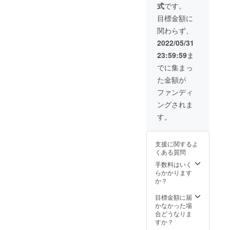
式
です。
シート
ホーム
い場所
の取り
ページ
につい
目標金額に
外しは
にお名
ては、
関わらず、
出来ま
前記
別途宿
せん。
載 ※
泊交通
2022/05/31
※３時間
備考欄
費が必
23:59:59
ま
は搬
に掲載
要とな
入・撤
名のご
りま
でに集まっ
収込み
記入を
す。 ※
た金額が
のお時
お願い
講演の
間で
致しま
内容は
ファンディ
す。 ※
す。掲
下記①
ングされま
マイク
載不要
～③の
(有線・
の場合
ような
す。
無線)・
は「掲
内容と
プロ
載不
なりま
ジェク
要」と
す ①映
支援に関するよ
ターは
ご記入
画館が
くある質問
ご利用
くださ
なく
いただ
い。
なった
手数料はいく
けま
まちで
らかかります
す。 ※
定期的
か？
法や公
な上映
序良俗
会を実
目標金額に届
に反し
現する
かなかった場
ない
方法 ②
合どうなりま
事、設
オール
すか？
備を汚
唐津ロ