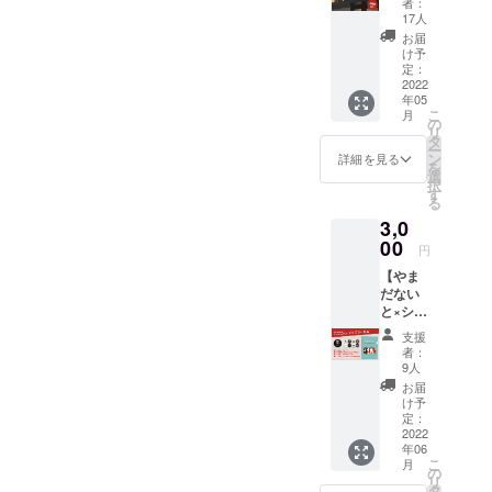
者：
礼の
17人
メッ
お届
セージ
け予
をお送
定：
りいた
2022
年05
しま
こ
月
す。
の
リ
タ
ー
ン
詳細を見る
を
選
択
す
る
3,0
00
円
【やま
だない
と×シア
ターエ
支援
ンヤオ
者：
リジナ
9人
ルグッ
お届
ズコー
け予
スA】
定：
・お礼
2022
年06
のメッ
こ
月
セージ
の
リ
・やま
タ