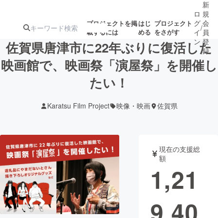
新
ロ
規
グ
会
プロジェクトを掲
はじ
プロジェクト
/
載するには
める
をさがす
イ
員
ン
登
佐賀県唐津市に22年ぶりに復活した
録
映画館で、映画祭「演屋祭」を開催し
たい！
人気のプロ
注目のリ
注目の新着プロ
募集終了が近いプ
もうすぐ公開
ジェクト
ターン
ジェクト
ロジェクト
されます
Karatsu Film Project
映像・映画
佐賀県
アート・写真
音楽
現在の支援総
テクノロジー・ガジェット
ゲーム・サ
額
1,21
映像・映画
書籍・雑誌
9,40
ビジネス・起業
チャレンジ