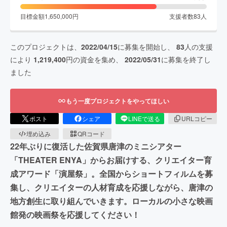
目標金額
1,650,000
円
支援者数
83
人
このプロジェクトは、
2022/04/15
に募集を開始し、
83
人の支援
により
1,219,400
円の資金を集め、
2022/05/31
に募集を終了し
ました
もう一度プロジェクトをやってほしい
ポスト
シェア
LINEで送る
URLコピー
埋め込み
QRコード
22年ぶりに復活した佐賀県唐津のミニシアター
「THEATER ENYA」からお届けする、クリエイター育
成アワード「演屋祭」。全国からショートフィルムを募
集し、クリエイターの人材育成を応援しながら、唐津の
地方創生に取り組んでいきます。ローカルの小さな映画
館発の映画祭を応援してください！