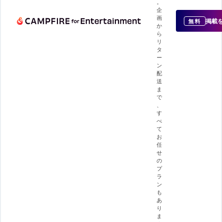
。
企
画
掲載
無料
か
ら
リ
タ
ー
ン
配
送
ま
で
、
す
べ
て
お
任
せ
の
プ
ラ
ン
も
あ
り
ま