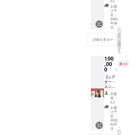
カー
載不
5人
ALL
・シア
要」と
お届
グッズ
ター・
ご記入
け予
コー
エンヤ
定：
くださ
ス】 ・
2022
缶バッ
い。
年06
お礼の
チ１個
こ
月
メッ
（種類
の
リ
セー
は選べ
タ
ー
ジ ・
ませ
ン
詳細を見る
を
やまだ
ん） ・
選
択
ないと×
やまだ
す
る
シア
ないと×
100
ター・
シア
エンヤ
,00
ター・
残り3
クリア
エンヤ
0
円
ファイ
トート
ル ・
【シア
バッ
シア
ター・
グ ・
ター・
エンヤ
やまだ
エンヤ
館長甲
ないと×
支援
ステッ
斐田晴
シア
者：
カー
子の出
ター・
2人
・シア
張講演
エンヤ
お届
ター・
会or研
Tシャ
け予
エンヤ
修会開
ツ
定：
缶バッ
催】 内
2022
※色・サ
年07
チ 全種
容：タ
イズ お
こ
月
（8種
イトル
一つお
の
リ
類） ・
「映画×