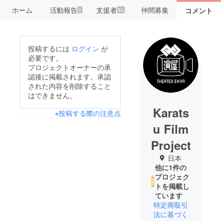
ホーム
活動報告
支援者
仲間募集
コメント
6
83
投稿するには
ログイン
が
必要です。
プロジェクトオーナーの承
認後に掲載されます。承認
された内容を削除すること
はできません。
Karats
※投稿する際の注意点
u Film
Project
日本
他に1件の
プロジェク
トを掲載し
ています
特定商取引
法に基づく