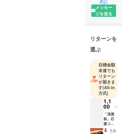
表記
メッセー
ジを送る
リターンを
選ぶ
目標金額
未達でも
リターン
が届きま
す
(All-in
方式)
1,1
00
円
「演屋
祭」応
援コー
スで
支援
す。 お