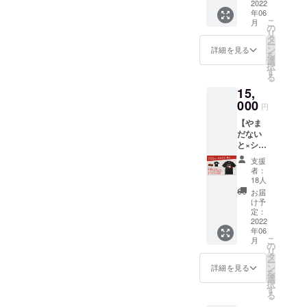
お礼の
2022
エンヤ
年06
メッ
缶バッ
こ
月
セー
チ１個
の
リ
ジ ・
（種類
タ
ー
やまだ
は選べ
ン
詳細を見る
を
ないと×
ませ
選
択
シア
ん） ・
す
る
ター・
シア
15,
エンヤ
ター・
トート
000
エンヤ
円
バッ
ペア鑑
【やま
グ ・
賞券
だない
シア
と×シア
ター・
ター・
エンヤ
支援
エン
ペア鑑
者：
ヤ
賞券 ・
18人
グッズ
ホーム
お届
コース
ページ
け予
C】 ・
にお名
定：
お礼の
2022
前記
年06
メッ
載 ※
こ
月
セー
備考欄
の
リ
ジ ・
に掲載
タ
ー
やまだ
名のご
ン
詳細を見る
を
ないと×
記入を
選
択
シア
お願い
す
る
ター・
致しま