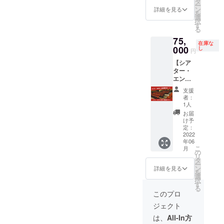
選びく
タ
ー
やまだ
地方創
ださ
ン
詳細を見る
を
ないと×
生の可
い ・
選
択
シア
能性」
シア
す
る
ター・
想定時
ター・
75,
エンヤ
間：2時
エンヤ
在庫な
トート
間程度
000
ペア鑑
し
円
バッ
日程：
賞券 ・
【シア
グ ・
2022年
ホーム
ター・
やまだ
7月以降
ページ
エンヤ
ないと×
※館長・
にお名
3時間貸
シア
甲斐田
前記
支援
切コー
ター・
晴子の
載 ※
者：
ス】 ・
エンヤ
詳細プ
備考欄
1人
シア
Tシャ
ロ
に掲載
お届
ター・
ツ 全
フィー
名のご
け予
エンヤ
３種
ルにつ
定：
記入を
(62席)
2022
（それ
いて下
お願い
年06
３時間
ぞれに
記参照
致しま
こ
月
貸切チ
つきサ
くださ
の
す。掲
リ
ケット
イズを
い。
タ
載不要
ー
※利用日
お選び
https://i
ン
の場合
詳細を見る
を
3か月前
下さ
kiiki-
選
は「掲
択
までに
い） ・
karatsu
す
載不
る
ご連絡
シア
.jp/staff
要」と
このプロ
をお願
ター・
#yakuin
ご記入
ジェクト
いいた
エンヤ
02 ※日
くださ
しま
ペア鑑
帰りで
い。
は、
All-In方
す。 ※
賞券 ・
行けな