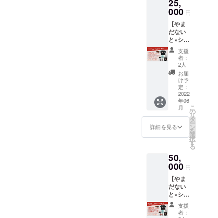
25,
エンヤ
す。掲
Tシャツ
000
載不要
円
※色・
の場合
【やま
サイズ
は「掲
だない
お一つ
載不
と×シア
お選び
要」と
ター・
くださ
ご記入
支援
エン
い ・
くださ
者：
ヤ
シア
い。
2人
グッズ
ター・
お届
コース
エンヤ
け予
D】 ・
ペア鑑
定：
お礼の
2022
賞券 ・
年06
メッ
ホーム
こ
月
セー
ページ
の
リ
ジ ・
にお名
タ
ー
やまだ
前記
ン
詳細を見る
を
ないと×
載 ※
選
択
シア
備考欄
す
る
ター・
に掲載
50,
エンヤ
名のご
クリア
000
記入を
円
ファイ
お願い
【やま
ル ・
致しま
だない
シア
す。掲
と×シア
ター・
載不要
ター・
エンヤ
の場合
支援
エン
ステッ
は「掲
者：
ヤ