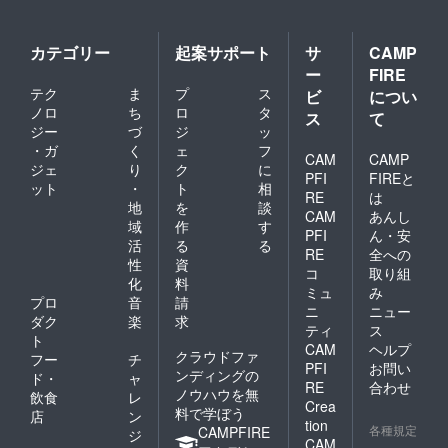
カテゴリー
起案サポート
サ
CAMP
ー
FIRE
テク
ま
プ
ス
ビ
につい
ノロ
ち
ロ
タ
ス
て
ジー
づ
ジ
ッ
・ガ
く
ェ
フ
CAM
CAMP
ジェ
り
ク
に
PFI
FIREと
ット
・
ト
相
RE
は
地
を
談
CAM
あんし
域
作
す
PFI
ん・安
活
る
る
RE
全への
性
資
コ
取り組
化
料
ミュ
み
プロ
音
請
ニ
ニュー
ダク
楽
求
ティ
ス
ト
CAM
ヘルプ
クラウドファ
フー
チ
PFI
お問い
ンディングの
ド・
ャ
RE
合わせ
ノウハウを無
飲食
レ
Crea
料で学ぼう
店
ン
tion
各種規定
CAMPFIRE
ジ
CAM