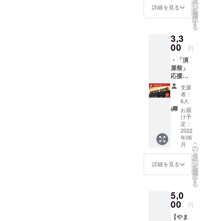
ー
だない
ン
詳細を見る
を
と×シア
選
択
ター・
す
る
エンヤ
3,3
クリア
ファイ
00
円
ル ・シ
・「演
ア
屋祭」
ター・
応援
エンヤ
コース
ステッ
支援
です。
カー ・
者：
・お礼
シア
6人
のメッ
ター・
お届
セージ
エンヤ
け予
をお送
缶バッ
定：
りいた
2022
チ１個
年06
しま
（種類
こ
月
す。 ・
は選べ
の
リ
お名前
ませ
タ
ー
をWEB
ん）
ン
詳細を見る
を
サイト
選
択
に芳名
す
る
させて
5,0
いただ
きます
00
円
（希望
【やま
者の