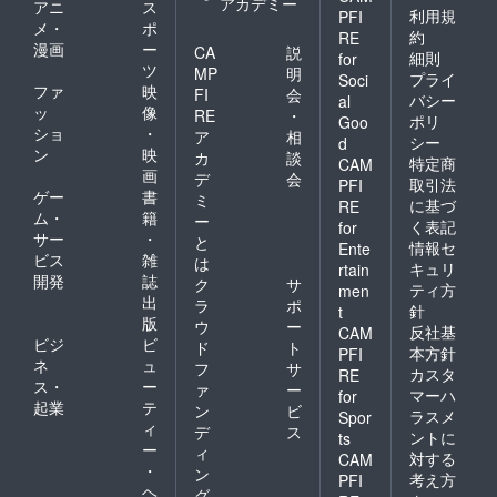
アカデミー
アニ
ス
利用規
PFI
メ・
ポ
約
RE
漫画
ー
CA
説
細則
for
ツ
MP
明
プライ
Soci
ファ
映
FI
会
バシー
al
ッ
像
RE
・
ポリ
Goo
ショ
・
ア
相
シー
d
ン
映
カ
談
特定商
CAM
画
デ
会
取引法
PFI
ゲー
書
ミ
に基づ
RE
ム・
籍
ー
く表記
for
サー
・
と
情報セ
Ente
ビス
雑
は
キュリ
rtain
開発
誌
ク
サ
ティ方
men
出
ラ
ポ
針
t
版
ウ
ー
反社基
CAM
ビジ
ビ
ド
ト
本方針
PFI
ネ
ュ
フ
サ
カスタ
RE
ス・
ー
ァ
ー
マーハ
for
起業
テ
ン
ビ
ラスメ
Spor
ィ
デ
ス
ントに
ts
ー
ィ
対する
CAM
・
ン
考え方
PFI
ヘ
グ