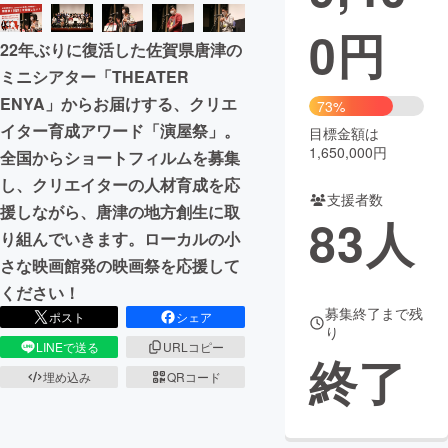
0
円
まちづくり・地域活性化
22年ぶりに復活した佐賀県唐津の
ミニシアター「THEATER
CAMPFIRE for Social Good
CAMPFIRE Creation
ENYA」からお届けする、クリエ
73%
CAMPFIREふるさと納税
machi-ya
コミュニティ
イター育成アワード「演屋祭」。
目標金額は
1,650,000円
全国からショートフィルムを募集
し、クリエイターの人材育成を応
支援者数
援しながら、唐津の地方創生に取
83
人
り組んでいきます。ローカルの小
さな映画館発の映画祭を応援して
ください！
募集終了まで残
ポスト
シェア
り
LINEで送る
URLコピー
終了
埋め込み
QRコード