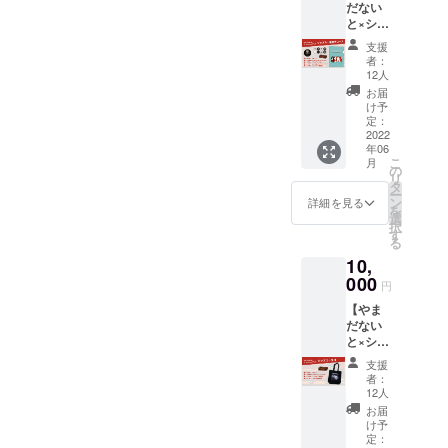
だない
み）
と×シア
ターエ
支援
ンヤオ
者：
リジナ
12人
ルグッ
お届
ズコー
け予
スA＋ペ
定：
ア鑑賞
2022
年06
券】 ・
こ
月
お礼の
の
リ
メッ
タ
ー
セージ
ン
詳細を見る
を
・やま
選
択
だない
す
る
と×シア
10,
ター・
エンヤ
000
円
クリア
【やま
ファイ
だない
ル ・シ
と×シア
ア
ター・
ター・
支援
エン
エンヤ
者：
ヤ
ステッ
12人
グッズ
カー ・
お届
コース
シア
け予
B】 ・
ター・
定：