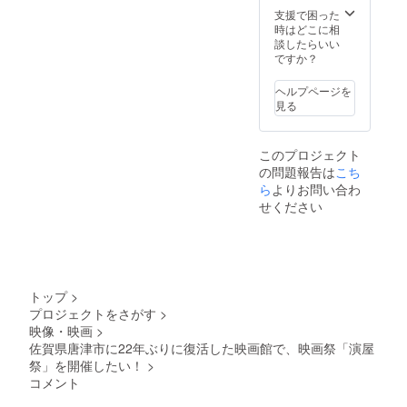
さない
ケ大林
支援で困った
内容で
宣彦監
時はどこに相
ある事
督『花
談したらいい
が条件
筐／
ですか？
となり
HANAG
ます。
ATAMI
ヘルプページを
・お礼
』映画
見る
のメッ
製作を
セー
通して
ジ ※
実現し
このプロジェクト
備考欄
た唐津
の問題報告は
こち
に掲載
の文化
名のご
ら
よりお問い合わ
観光の
記入を
振興 ③
せください
お願い
映画館
致しま
が消え
す。掲
ゆく地
載不要
方都市
の場合
で、映
は「掲
画館の
トップ
>
載不
役割と
プロジェクトをさがす
>
要」と
は？映
映像・映画
>
ご記入
画館を
くださ
佐賀県唐津市に22年ぶりに復活した映画館で、映画祭「演屋
復活さ
い。
せて持
祭」を開催したい！
>
続可能
コメント
な運営
を実現