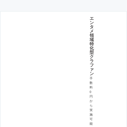
エ
ン
タ
メ
領
域
特
化
型
ク
ラ
フ
ァ
ン
手
数
料
0
円
か
ら
実
施
可
能