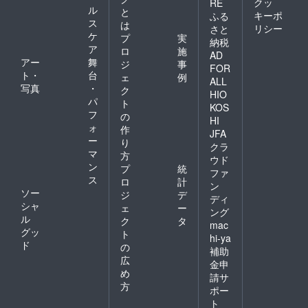
クッ
RE
ル
と
キーポ
ふる
ス
は
リシー
さと
ケ
プ
実
納税
ア
ロ
施
AD
アー
舞
ジ
事
FOR
ト・
台
ェ
例
ALL
写真
・
ク
HIO
パ
ト
KOS
フ
の
HI
ォ
作
JFA
ー
り
クラ
マ
方
ウド
ン
プ
統
ファ
ス
ロ
計
ン
ソー
ジ
デ
ディ
シャ
ェ
ー
ング
ル
ク
タ
mac
グッ
ト
hi-ya
ド
の
補助
広
金申
め
請サ
方
ポー
ト