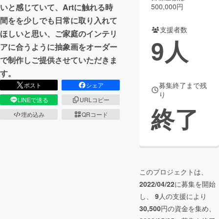
いと感じていて、Artに触れる時
500,000円
まちづくり・地域活性化
間をを少しでも日常に取り入れて
支援者数
ほしいと思い、ご家庭のインテリ
9
人
アに合うように抽象画をオーダー
CAMPFIRE for Social Good
CAMPFIRE Creation
で制作しご提供させていただきま
CAMPFIREふるさと納税
machi-ya
コミュニティ
す。
募集終了まで残
ポスト
シェア
り
LINEで送る
URLコピー
終了
埋め込み
QRコード
このプロジェクトは、
2022/04/22
に募集を開始
し、
9
人の支援により
30,500
円の資金を集め、