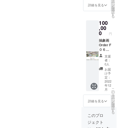
タ
キャン
した
グ作品が好
ー
白キャ
バスを
ン
バスを
詳細を見る
ら、備
を
きだ」と感
ンバス
ベース
選
ベース
考欄に
択
色（お
に抽象
す
に抽象
じていま
ご記入
る
好きな
画を描
画を描
をお願
す。
100
色） 画
きま
きま
いしま
材（水
,00
キャンバス
す。 サ
す。 サ
す。
彩絵の
イズが
0
イズが
に向き合
円
具、ア
小さい
小さい
い、筆を走
クリル
抽象画
のでど
のでど
絵の
Order F
んな場
らせる時間
んな場
具） 等
０６号
所にも
所にも
は、自分の
をを選
サイズ
飾れる
飾れる
支援
心と向き合
びいた
サイズ
世界に
世界に
者：
だけま
41㎝×３
一つの
一つの
0人
う大切な時
す。 ※
１,８㎝
インテ
インテ
お届
間でもあり
おまか
お選び
リアに
リアに
け予
せで制
いただ
ます。
なりま
定：
なりま
作もで
けるも
2022
す。 １
す。 １
年12
きま
の 色
つより
つより
こ
月
2025年は、
す。 ２
（お好
も２つ
の
も２つ
リ
０㎝正
きな
や３つ
タ
もっと多く
や３つ
ー
方形の
色） 画
など複
ン
など複
詳細を見る
の方に作品
を
キャン
材（水
数の制
選
数の制
択
を届けた
バスを
彩絵の
作では
す
作では
る
ベース
具、ア
繋ぎ絵
繋ぎ絵
このプロ
い。
に抽象
クリル
の様に
の様に
そんな想い
ジェクト
画を描
絵の
模様が
模様が
きま
具、油
から、今回
繋がる