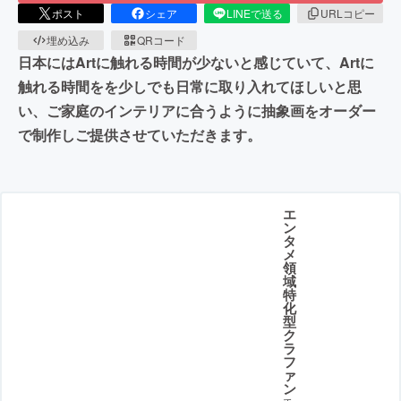
ポスト
シェア
LINEで送る
URLコピー
埋め込み
QRコード
日本にはArtに触れる時間が少ないと感じていて、Artに
触れる時間をを少しでも日常に取り入れてほしいと思
い、ご家庭のインテリアに合うように抽象画をオーダー
で制作しご提供させていただきます。
エ
ン
タ
メ
領
域
特
化
型
ク
ラ
フ
ァ
ン