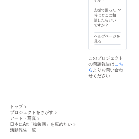
みませ
今後は、オ
で、個
リジナ
んか？
んか？
人的に
ルのイ
※制作が
支援で困った
※制作が
ンラインで
は複数
ンテリ
完了後
時はどこに相
完了後
も作品に触
の注文
アをお
即時お
談したらいい
即時お
がおす
家に
れていただ
届けさ
ですか？
届けさ
すめで
飾って
せてい
せてい
ける機会を
す。 も
みませ
ただき
ただき
ヘルプページを
増やしてい
ちろん
んか？
ます。
ます。
見る
複数の
※制作が
※希望日
きたいと
※希望日
ご注文
完了後
などが
などが
思っていま
もでき
即時お
ありま
ありま
このプロジェクト
す。
ますの
届けさ
した
した
の問題報告は
こち
で、あ
せてい
ら、備
ら、備
なたの
ただき
ら
よりお問い合わ
考欄に
考欄に
---
好きな
ます。
ご記入
ご記入
せください
色でオ
※希望日
をお願
をお願
リジナ
などが
いしま
いしま
ご支援いた
ルのイ
ありま
す。
す。
だけた方に
ンテリ
した
アをお
ら、備
は、心を込
家に
考欄に
トップ
>
めた作品を
飾って
ご記入
プロジェクトをさがす
>
通じて恩返
みませ
をお願
アート・写真
>
んか？
いしま
しできるよ
※制作が
す。
日本にArt「抽象画」を広めたい
>
う尽力しま
完了後
活動報告一覧
即時お
す。
届けさ