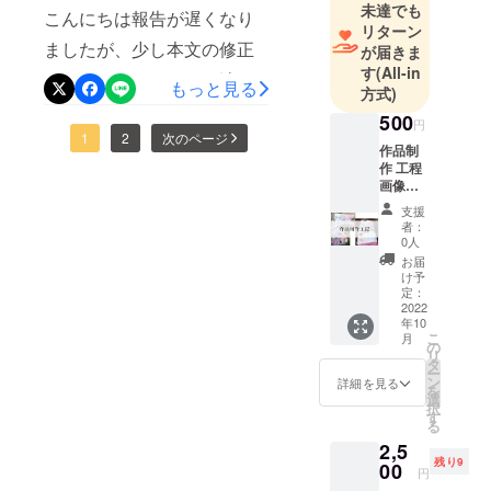
うと考えていますので、興
けていま
未達でも
こんにちは報告が遅くなり
す。
リターン
味がありましたら確認して
ましたが、少し本文の修正
が届きま
ほしいです。残りわずかで
す
(All-in
これまで、
しました。リターンの追加
もっと見る
方式)
すが引き続きよろしくお願
フランス・
をしようと思っていたので
500
台湾・東京
円
い致します。
すが、都合により追加せず
1
2
次のページ
などで作品
作品制
作 工程
そのままにします。残り21
を発表し、
画像
「絵を見て
日となりましたが、引き続
データ
支援
癒された」
「写
者：
きよろしくお願い致します
真」 リ
0人
「考え方が
ターン
^_^
お届
変わった」
作品や
け予
新しい
といった声
定：
作品を
2022
を多くいた
年10
制作し
こ
月
だいてきま
ている
の
リ
写真を
タ
した。
ー
メール
ン
詳細を見る
感情や記憶
を
にてお
選
択
の奥にあ
送りさ
す
る
せてい
る“かすかな
2,5
ただき
揺らぎ”を、
残り9
ます。
00
円
配布期
色と形で