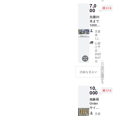
2022年11
材は選
画を描
即時お
7,0
べませ
きま
月：芸術の
届けさ
残り19
ん。 １
00
す。 サ
せてい
円
虎展（日光
０㎝正
イズが
ただき
先着20
東照宮美術
方形の
小さい
ます。
名まで
キャン
のでど
※希望日
館）
10000
バスを
んな場
などが
ほか多数。
円のリ
ベース
所にも
ありま
支援
ターン
に抽象
飾れる
した
者：
を7000
画を描
世界に
1人
ら、備
---
円で提
きま
一つの
考欄に
お届
供させ
す。 サ
インテ
け予
ご記入
ていた
イズが
定：
リアに
■ 受賞歴・認
をお願
だきま
2022
小さい
なりま
いしま
定
年07
す。
のでど
す。 １
す。
こ
月
「値段
2022年：徳
んな場
の
つより
リ
は違い
所にも
タ
も２つ
川家康作家
ー
ますが
飾れる
ン
や３つ
詳細を見る
を
之賞
内容は
世界に
選
など複
択
同じで
一つの
す
2021年：
数の制
る
す。」
インテ
作では
Artista del
10,
抽象画
リアに
繋ぎ絵
残り15
post
Order
000
なりま
の様に
円
サイズ
す。 １
模様が
luminescenz
抽象画
１０㎝×
つより
繋がる
a e sole
Order
１０㎝
も２つ
のでよ
サイズ
（正方
bianco.
や３つ
り面白
１０㎝×
形） ※
など複
い表現
支援
残照と白日
１０㎝