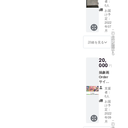
お選び
数の制
ができ
者：
の芸術家と
（正方
いただ
作では
0人
るの
形） ※
けるも
繋ぎ絵
して認定
で、個
お届
お選び
の 黒
の様に
け予
人的に
ほか多数。
いただ
キャン
定：
模様が
は複数
けるも
2022
バスOr
繋がる
の注文
年07
の 黒
白キャ
のでよ
がおす
---
こ
月
キャン
ンバス
の
り面白
すめで
リ
バス 色
色（お
タ
い表現
す。 ※
ー
（お好
好きな
ン
■ 今の想い
ができ
詳細を見る
制作が
を
きな
色） 画
選
るの
完了後
択
色） 画
材（水
す
で、個
即時お
る
ここ数年は
材（水
彩絵の
人的に
届けさ
20,
彩絵の
具、ア
は複数
創作の時間
せてい
具、ア
000
クリル
の注文
ただき
円
をなかなか
クリル
絵の
がおす
ます。
抽象画
絵の
取れずにい
具） 等
すめで
※希望日
Order
具） を
をを選
す。 ※
などが
ましたが、
サイズ
選びい
びいた
制作が
ありま
定期的にデ
２０㎝×
ただけ
だけま
完了後
した
支援
２０㎝
ます。
す。 ※
ジタル作品
即時お
者：
ら、備
（正方
※おまか
おまか
0人
届けさ
考欄に
を制作して
形） ※
せで制
せで制
せてい
お届
ご記入
お選び
いました。
作もで
作もで
け予
ただき
をお願
いただ
きま
定：
きま
ます。
ですが、改
いしま
けるも
2022
す。 １
す。 １
※希望日
す。
めて「やっ
年09
の 黒
０㎝正
０㎝正
などが
こ
月
キャン
方形の
の
ぱりアナロ
方形の
ありま
リ
バスOr
キャン