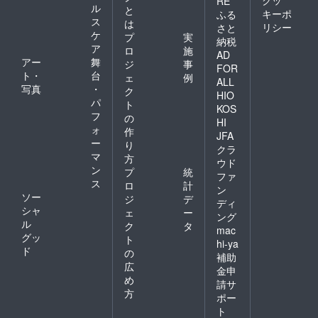
クッ
RE
ル
と
キーポ
ふる
ス
は
リシー
さと
ケ
プ
実
納税
ア
ロ
施
AD
アー
舞
ジ
事
FOR
ト・
台
ェ
例
ALL
写真
・
ク
HIO
パ
ト
KOS
フ
の
HI
ォ
作
JFA
ー
り
クラ
マ
方
ウド
ン
プ
統
ファ
ス
ロ
計
ン
ソー
ジ
デ
ディ
シャ
ェ
ー
ング
ル
ク
タ
mac
グッ
ト
hi-ya
ド
の
補助
広
金申
め
請サ
方
ポー
ト