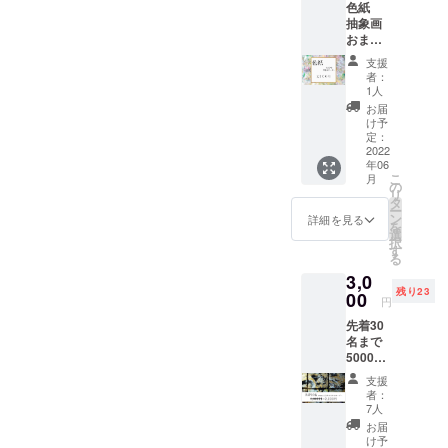
色紙
間はク
そっと表現
抽象画
ラウド
すること
おまか
ファン
せオー
ディン
が、私の制
支援
ダー サ
グが終
者：
作の核に
イズ
了して
1人
=24×27.
なっていま
から約5
お届
2 ※画材
カ月間
け予
す。
は水彩
までと
定：
絵の具
2022
いたし
年06
または
ます。
普段は、絵
こ
月
アクリ
制作工
の
の制作を中
リ
ル絵の
程を
タ
ー
心に活動し
具にな
SNSに
ン
詳細を見る
を
りま
乗せな
選
ながら、時
択
す。 ※
いこと
す
る
折Web制作
色や画
が多い
3,0
材は選
にも携わっ
ので、
残り23
べませ
00
画材選
円
ています。
ん。 サ
びから
デジタルと
先着30
イズが
完成ま
名まで
小さい
での制
アナログ、
5000円
のでど
作方法
それぞれの
のリ
んな場
をお教
支援
ターン
表現を行き
所にも
えいた
者：
を3000
飾れる
しま
7人
来しなが
円で提
世界に
す。
お届
ら、今後も
供させ
一つの
け予