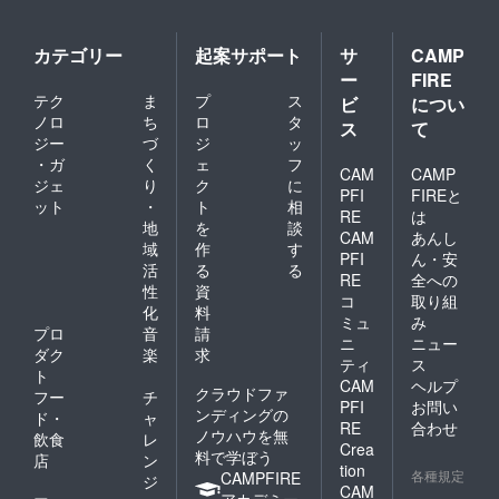
カテゴリー
起案サポート
サ
CAMP
ー
FIRE
テク
ま
プ
ス
ビ
につい
ノロ
ち
ロ
タ
ス
て
ジー
づ
ジ
ッ
・ガ
く
ェ
フ
CAM
CAMP
ジェ
り
ク
に
PFI
FIREと
ット
・
ト
相
RE
は
地
を
談
CAM
あんし
域
作
す
PFI
ん・安
活
る
る
RE
全への
性
資
コ
取り組
化
料
ミュ
み
プロ
音
請
ニ
ニュー
ダク
楽
求
ティ
ス
ト
CAM
ヘルプ
クラウドファ
フー
チ
PFI
お問い
ンディングの
ド・
ャ
RE
合わせ
ノウハウを無
飲食
レ
Crea
料で学ぼう
店
ン
tion
各種規定
CAMPFIRE
ジ
CAM