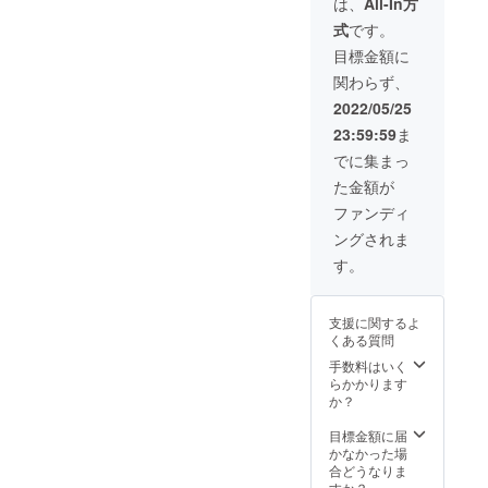
繋がる
は、
All-In方
す。 サ
絵具）
のでよ
のでよ
クラウド
式
です。
イズが
その他
り面白
り面白
ファンディ
小さい
画材
い表現
い表現
目標金額に
のでど
（木
ができ
ングに挑戦
ができ
関わらず、
んな場
材、
るの
るの
することを
所にも
布、デ
で、個
で、個
2022/05/25
決めまし
飾れる
ニム、
人的に
人的に
23:59:59
ま
世界に
鉄、金
は複数
は複数
た。
一つの
属、な
の注文
の注文
でに集まっ
インテ
ど） 等
がおす
がおす
た金額が
リアに
をを選
すめで
すめで
なりま
びいた
す。 も
す。 も
ファンディ
---
す。 １
だけま
ちろん
ちろん
ングされま
つより
す。 ※
複数の
複数の
も２つ
おまか
ご注文
■ Webサイト
ご注文
す。
や３つ
せで制
もでき
もでき
制作中です
など複
作もで
ますの
ますの
より多くの
数の制
きま
で、あ
で、あ
支援に関するよ
作では
す。 も
なたの
なたの
方とつなが
くある質問
繋ぎ絵
ちろん
好きな
好きな
るために、
の様に
複数の
色でオ
手数料はいく
色でオ
模様が
ご注文
自身の作品
リジナ
らかかります
リジナ
繋がる
もでき
ルのイ
か？
ルのイ
を紹介する
のでよ
ますの
ンテリ
ンテリ
Webサイト
り面白
で、あ
アをお
目標金額に届
アをお
い表現
なたの
家に
かなかった場
も現在制作
家に
ができ
好きな
飾って
合どうなりま
飾って
中です。
るの
色でオ
みませ
すか？