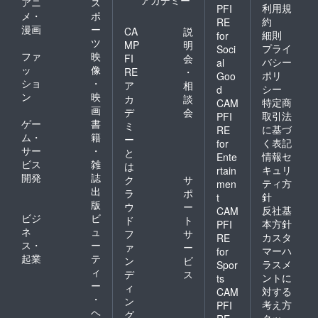
アカデミー
アニ
ス
利用規
PFI
メ・
ポ
約
RE
漫画
ー
CA
説
細則
for
ツ
MP
明
プライ
Soci
ファ
映
FI
会
バシー
al
ッ
像
RE
・
ポリ
Goo
ショ
・
ア
相
シー
d
ン
映
カ
談
特定商
CAM
画
デ
会
取引法
PFI
ゲー
書
ミ
に基づ
RE
ム・
籍
ー
く表記
for
サー
・
と
情報セ
Ente
ビス
雑
は
キュリ
rtain
開発
誌
ク
サ
ティ方
men
出
ラ
ポ
針
t
版
ウ
ー
反社基
CAM
ビジ
ビ
ド
ト
本方針
PFI
ネ
ュ
フ
サ
カスタ
RE
ス・
ー
ァ
ー
マーハ
for
起業
テ
ン
ビ
ラスメ
Spor
ィ
デ
ス
ントに
ts
ー
ィ
対する
CAM
・
ン
考え方
PFI
ヘ
グ