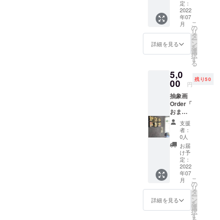
ていた
インテ
定：
作品を通し
だきま
2022
リアに
て心の通う
年07
す。 抽
なりま
こ
月
つながりを
象画
す。 １
の
リ
Order「
つより
タ
生み出して
ー
おまか
も２つ
ン
詳細を見る
を
いきたいと
せ
や３つ
選
択
Order」
考えていま
など複
す
る
サイズ
数の制
す。
5,0
１０㎝×
作では
残り50
１０㎝
00
繋ぎ絵
円
（正方
の様に
---
抽象画
形） ※
模様が
Order「
画材は
繋がる
おまか
■ 主な出展歴
水彩絵
のでよ
せ
の具に
り面白
2025年3月：
支援
Order」
なりま
い表現
者：
日台の絆展
サイズ
す。 ※
ができ
0人
１０㎝×
色や画
（台湾）
るの
お届
１０㎝
材は選
で、個
け予
2023年6月：
（正方
べませ
定：
人的に
第1回 日仏友
形） ※
2022
ん。 １
は複数
年07
画材は
０㎝正
の注文
好オリジナ
こ
月
水彩絵
方形の
の
がおす
リ
ル切手展
の具に
キャン
タ
すめで
ー
なりま
（フラン
バスを
ン
す。 ※
詳細を見る
を
す。 ※
ベース
選
制作が
ス）
択
色や画
に抽象
す
完了後
る