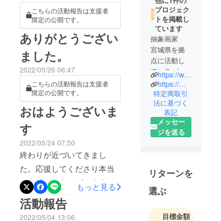
プロジェク
こちらの活動報告は支援者
トを掲載し
限定の公開です。
ています
ありがとうござい
抽象画家
宮城県を拠
ました。
点に活動し
2022/05/26 06:47
ているmizuki
https://www.instagram.com/1998_m.oyama?igsh=cXM3OGY3aTYxN3d5
と申しま
こちらの活動報告は支援者
https://mizukioyama.github.io/website/
限定の公開です。
す。
特定商取引
法に基づく
国内外の展
おはようございま
表記
覧会に参加
メッセー
す
しながら、
ジを送る
「アートが
2022/05/24 07:50
日々の暮ら
終わりが近づいてきまし
しにそっと
た。応援してくださり本当
寄り添う時
リターンを
間」を届け
にありがとうございます。
もっと見る
選ぶ
たいという
来年にもクラウドファン
活動報告
想いで、作
ディング第二弾を企画しよ
品を描き続
目標金額
2022/05/04 13:06