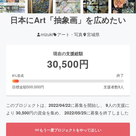
日本にArt「抽象画」を広めたい
mizuki
アート・写真
宮城県
現在の支援総額
30,500
円
終了
6
%達成
目標金額
500,000
円
支援者数
9
人
このプロジェクトは、
2022/04/22
に募集を開始し、
9
人の支援に
より
30,500
円の資金を集め、
2022/05/25
に募集を終了しました
もう一度プロジェクトをやってほしい