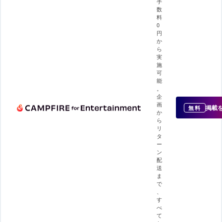
手
数
料
0
円
か
ら
実
施
可
能
。
企
画
掲載
無料
か
ら
リ
タ
ー
ン
配
送
ま
で
、
す
べ
て