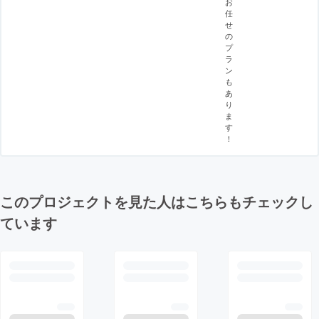
お
任
せ
の
プ
ラ
ン
も
あ
り
ま
す
！
このプロジェクトを見た人はこちらもチェックし
ています