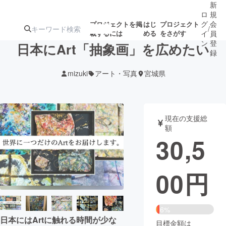
新
ロ
規
グ
会
プロジェクトを掲
はじ
プロジェクト
/
載するには
める
をさがす
イ
員
ン
登
日本にArt「抽象画」を広めたい
録
mizuki
アート・写真
宮城県
人気のプロ
注目のリ
注目の新着プロ
募集終了が近いプ
もうすぐ公開
ジェクト
ターン
ジェクト
ロジェクト
されます
現在の支援総
額
アート・写真
音楽
30,5
テクノロジー・ガジェット
ゲーム・サ
00
円
映像・映画
書籍・雑誌
6%
ビジネス・起業
チャレンジ
日本にはArtに触れる時間が少な
目標金額は