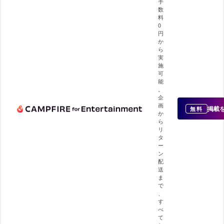
手
数
料
0
円
か
ら
実
施
可
能
。
企
画
掲載
無料
か
ら
リ
タ
ー
ン
配
送
ま
で
、
す
べ
て