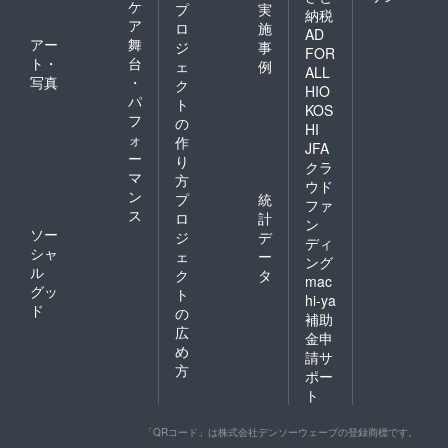
ケ
プ
実
納税
ア
ロ
施
AD
アー
舞
ジ
事
FOR
ト・
台
ェ
例
ALL
写真
・
ク
HIO
パ
ト
KOS
フ
の
HI
ォ
作
JFA
ー
り
クラ
マ
方
ウド
ン
プ
統
ファ
ス
ロ
計
ン
ソー
ジ
デ
ディ
シャ
ェ
ー
ング
ル
ク
タ
mac
グッ
ト
hi-ya
ド
の
補助
広
金申
め
請サ
方
ポー
ト
「QRコード」は株式会社デンソーウェーブの登録商標です。