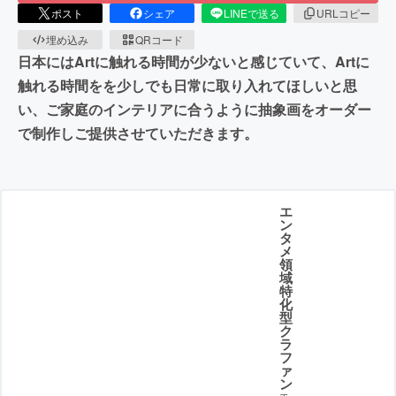
ポスト
シェア
LINEで送る
URLコピー
埋め込み
QRコード
日本にはArtに触れる時間が少ないと感じていて、Artに
触れる時間をを少しでも日常に取り入れてほしいと思
い、ご家庭のインテリアに合うように抽象画をオーダー
で制作しご提供させていただきます。
エ
ン
タ
メ
領
域
特
化
型
ク
ラ
フ
ァ
ン