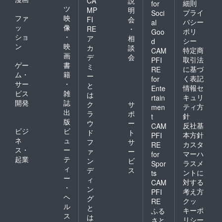
CA
説
細則
for
ツ
MP
明
プライ
Soci
ファ
映
FI
会
バシー
al
ッ
像
RE
・
ポリ
Goo
ショ
・
ア
相
シー
d
ン
映
カ
談
特定商
CAM
画
デ
会
取引法
PFI
ゲー
書
ミ
に基づ
RE
ム・
籍
ー
く表記
for
サー
・
と
情報セ
Ente
ビス
雑
は
キュリ
rtain
開発
誌
ク
サ
ティ方
men
出
ラ
ポ
針
t
版
ウ
ー
反社基
CAM
ビジ
ビ
ド
ト
本方針
PFI
ネ
ュ
フ
サ
カスタ
RE
ス・
ー
ァ
ー
マーハ
for
起業
テ
ン
ビ
ラスメ
Spor
ィ
デ
ス
ントに
ts
ー
ィ
対する
CAM
・
ン
考え方
PFI
ヘ
グ
クッ
RE
ル
と
キーポ
ふる
ス
は
リシー
さと