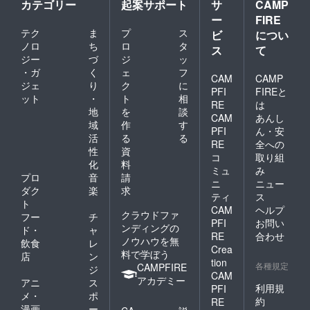
カテゴリー
起案サポート
サ
CAMP
ー
FIRE
テク
ま
プ
ス
ビ
につい
ノロ
ち
ロ
タ
ス
て
ジー
づ
ジ
ッ
・ガ
く
ェ
フ
CAM
CAMP
ジェ
り
ク
に
PFI
FIREと
ット
・
ト
相
RE
は
地
を
談
CAM
あんし
域
作
す
PFI
ん・安
活
る
る
RE
全への
性
資
コ
取り組
化
料
ミュ
み
プロ
音
請
ニ
ニュー
ダク
楽
求
ティ
ス
ト
CAM
ヘルプ
クラウドファ
フー
チ
PFI
お問い
ンディングの
ド・
ャ
RE
合わせ
ノウハウを無
飲食
レ
Crea
料で学ぼう
店
ン
tion
各種規定
CAMPFIRE
ジ
CAM
アカデミー
アニ
ス
利用規
PFI
メ・
ポ
約
RE
漫画
ー