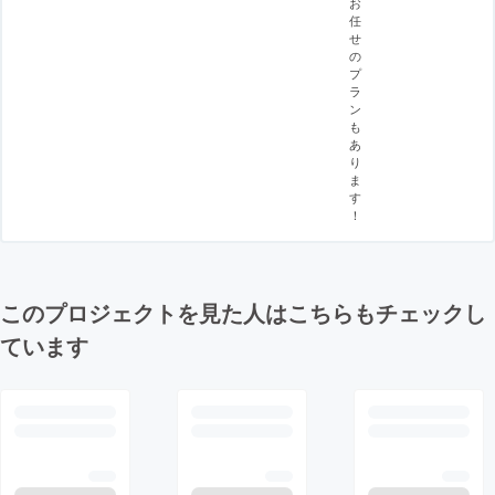
お
任
せ
の
プ
ラ
ン
も
あ
り
ま
す
！
このプロジェクトを見た人はこちらもチェックし
ています