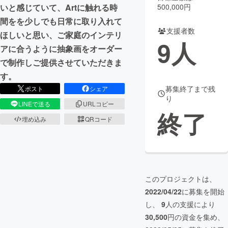
いと感じていて、Artに触れる時
500,000円
まちづくり・地域活性化
間をを少しでも日常に取り入れて
支援者数
ほしいと思い、ご家庭のインテリ
9
人
アに合うように抽象画をオーダー
CAMPFIRE for Social Good
CAMPFIRE Creation
で制作しご提供させていただきま
CAMPFIREふるさと納税
machi-ya
コミュニティ
す。
募集終了まで残
ポスト
シェア
り
LINEで送る
URLコピー
終了
埋め込み
QRコード
このプロジェクトは、
2022/04/22
に募集を開始
し、
9
人の支援により
30,500
円の資金を集め、