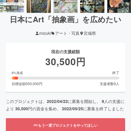
日本にArt「抽象画」を広めたい
mizuki
アート・写真
宮城県
現在の支援総額
30,500
円
終了
6
%達成
目標金額
500,000
円
支援者数
9
人
このプロジェクトは、
2022/04/22
に募集を開始し、
9
人の支援に
より
30,500
円の資金を集め、
2022/05/25
に募集を終了しました
もう一度プロジェクトをやってほしい