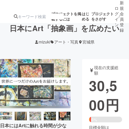
新
ロ
規
グ
会
プロジェクトを掲
はじ
プロジェクト
/
載するには
める
をさがす
イ
員
ン
登
日本にArt「抽象画」を広めたい
録
mizuki
アート・写真
宮城県
人気のプロ
注目のリ
注目の新着プロ
募集終了が近いプ
もうすぐ公開
ジェクト
ターン
ジェクト
ロジェクト
されます
現在の支援総
額
アート・写真
音楽
30,5
テクノロジー・ガジェット
ゲーム・サ
00
円
映像・映画
書籍・雑誌
6%
ビジネス・起業
チャレンジ
日本にはArtに触れる時間が少な
目標金額は