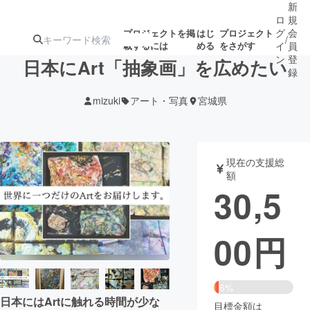
新
ロ
規
グ
会
プロジェクトを掲
はじ
プロジェクト
/
載するには
める
をさがす
イ
員
ン
登
日本にArt「抽象画」を広めたい
録
mizuki
アート・写真
宮城県
人気のプロ
注目のリ
注目の新着プロ
募集終了が近いプ
もうすぐ公開
ジェクト
ターン
ジェクト
ロジェクト
されます
現在の支援総
額
アート・写真
音楽
30,5
テクノロジー・ガジェット
ゲーム・サ
00
円
映像・映画
書籍・雑誌
6%
ビジネス・起業
チャレンジ
日本にはArtに触れる時間が少な
目標金額は