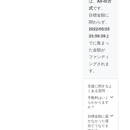
繋がる
は、
All-In方
す。 サ
絵具）
のでよ
のでよ
クラウド
式
です。
イズが
その他
り面白
り面白
ファンディ
小さい
画材
い表現
い表現
目標金額に
のでど
（木
ができ
ングに挑戦
ができ
関わらず、
んな場
材、
るの
るの
することを
所にも
布、デ
で、個
で、個
2022/05/25
決めまし
飾れる
ニム、
人的に
人的に
23:59:59
ま
世界に
鉄、金
は複数
は複数
た。
一つの
属、な
の注文
の注文
でに集まっ
インテ
ど） 等
がおす
がおす
た金額が
リアに
をを選
すめで
すめで
なりま
びいた
す。 も
す。 も
ファンディ
---
す。 １
だけま
ちろん
ちろん
ングされま
つより
す。 ※
複数の
複数の
も２つ
おまか
ご注文
■ Webサイト
ご注文
す。
や３つ
せで制
もでき
もでき
制作中です
など複
作もで
ますの
ますの
より多くの
数の制
きま
で、あ
で、あ
支援に関するよ
作では
す。 も
なたの
なたの
方とつなが
くある質問
繋ぎ絵
ちろん
好きな
好きな
るために、
の様に
複数の
色でオ
手数料はいく
色でオ
模様が
ご注文
自身の作品
リジナ
らかかります
リジナ
繋がる
もでき
ルのイ
か？
ルのイ
を紹介する
のでよ
ますの
ンテリ
ンテリ
Webサイト
り面白
で、あ
アをお
目標金額に届
アをお
い表現
なたの
家に
かなかった場
も現在制作
家に
ができ
好きな
飾って
合どうなりま
飾って
中です。
るの
色でオ
みませ
すか？