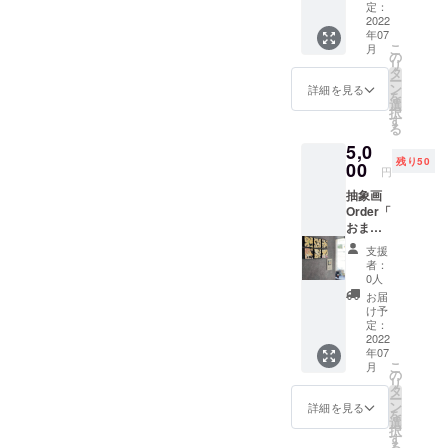
ていた
インテ
定：
作品を通し
だきま
2022
リアに
て心の通う
年07
す。 抽
なりま
こ
月
つながりを
象画
す。 １
の
リ
Order「
つより
タ
生み出して
ー
おまか
も２つ
ン
詳細を見る
を
いきたいと
せ
や３つ
選
択
Order」
考えていま
など複
す
る
サイズ
数の制
す。
5,0
１０㎝×
作では
残り50
１０㎝
00
繋ぎ絵
円
（正方
の様に
---
抽象画
形） ※
模様が
Order「
画材は
繋がる
おまか
■ 主な出展歴
水彩絵
のでよ
せ
の具に
り面白
2025年3月：
支援
Order」
なりま
い表現
者：
日台の絆展
サイズ
す。 ※
ができ
0人
１０㎝×
色や画
（台湾）
るの
お届
１０㎝
材は選
で、個
け予
2023年6月：
（正方
べませ
定：
人的に
第1回 日仏友
形） ※
2022
ん。 １
は複数
年07
画材は
０㎝正
の注文
好オリジナ
こ
月
水彩絵
方形の
の
がおす
リ
ル切手展
の具に
キャン
タ
すめで
ー
なりま
（フラン
バスを
ン
す。 ※
詳細を見る
を
す。 ※
ベース
選
制作が
ス）
択
色や画
に抽象
す
完了後
る