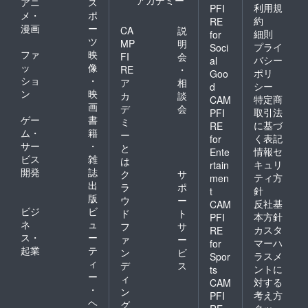
アカデミー
アニ
ス
利用規
PFI
メ・
ポ
約
RE
漫画
ー
CA
説
細則
for
ツ
MP
明
プライ
Soci
ファ
映
FI
会
バシー
al
ッ
像
RE
・
ポリ
Goo
ショ
・
ア
相
シー
d
ン
映
カ
談
特定商
CAM
画
デ
会
取引法
PFI
ゲー
書
ミ
に基づ
RE
ム・
籍
ー
く表記
for
サー
・
と
情報セ
Ente
ビス
雑
は
キュリ
rtain
開発
誌
ク
サ
ティ方
men
出
ラ
ポ
針
t
版
ウ
ー
反社基
CAM
ビジ
ビ
ド
ト
本方針
PFI
ネ
ュ
フ
サ
カスタ
RE
ス・
ー
ァ
ー
マーハ
for
起業
テ
ン
ビ
ラスメ
Spor
ィ
デ
ス
ントに
ts
ー
ィ
対する
CAM
・
ン
考え方
PFI
ヘ
グ