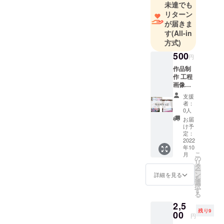
けていま
未達でも
す。
リターン
が届きま
す
(All-in
これまで、
方式)
フランス・
500
台湾・東京
円
などで作品
作品制
作 工程
を発表し、
画像
「絵を見て
データ
支援
癒された」
「写
者：
真」 リ
0人
「考え方が
ターン
お届
変わった」
作品や
け予
新しい
といった声
定：
作品を
2022
を多くいた
年10
制作し
こ
月
だいてきま
ている
の
リ
写真を
タ
した。
ー
メール
ン
詳細を見る
感情や記憶
を
にてお
選
択
の奥にあ
送りさ
す
る
せてい
る“かすかな
2,5
ただき
揺らぎ”を、
残り9
ます。
00
円
配布期
色と形で