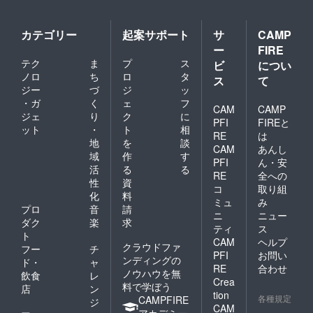
カテゴリー
起案サポート
サ
CAMP
ー
FIRE
テク
ま
プ
ス
ビ
につい
ノロ
ち
ロ
タ
ス
て
ジー
づ
ジ
ッ
・ガ
く
ェ
フ
CAM
CAMP
ジェ
り
ク
に
PFI
FIREと
ット
・
ト
相
RE
は
地
を
談
CAM
あんし
域
作
す
PFI
ん・安
活
る
る
RE
全への
性
資
コ
取り組
化
料
ミュ
み
プロ
音
請
ニ
ニュー
ダク
楽
求
ティ
ス
ト
CAM
ヘルプ
クラウドファ
フー
チ
PFI
お問い
ンディングの
ド・
ャ
RE
合わせ
ノウハウを無
飲食
レ
Crea
料で学ぼう
店
ン
tion
各種規定
CAMPFIRE
ジ
CAM