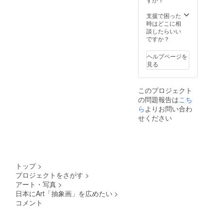
みませ
今後は、オ
で、個
リジナ
んか？
んか？
人的に
ルのイ
※制作が
支援で困った
※制作が
ンラインで
は複数
ンテリ
完了後
時はどこに相
完了後
も作品に触
の注文
アをお
即時お
談したらいい
即時お
がおす
家に
れていただ
届けさ
ですか？
届けさ
すめで
飾って
せてい
せてい
ける機会を
す。 も
みませ
ただき
ただき
ヘルプページを
増やしてい
ちろん
んか？
ます。
ます。
見る
複数の
※制作が
※希望日
きたいと
※希望日
ご注文
完了後
などが
などが
思っていま
もでき
即時お
ありま
ありま
このプロジェクト
す。
ますの
届けさ
した
した
の問題報告は
こち
で、あ
せてい
ら、備
ら、備
なたの
ただき
ら
よりお問い合わ
考欄に
考欄に
---
好きな
ます。
ご記入
ご記入
せください
色でオ
※希望日
をお願
をお願
リジナ
などが
いしま
いしま
ご支援いた
ルのイ
ありま
す。
す。
だけた方に
ンテリ
した
アをお
ら、備
は、心を込
家に
考欄に
トップ
>
めた作品を
飾って
ご記入
プロジェクトをさがす
>
通じて恩返
みませ
をお願
アート・写真
>
んか？
いしま
しできるよ
※制作が
す。
日本にArt「抽象画」を広めたい
>
う尽力しま
完了後
コメント
即時お
す。
届けさ