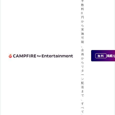
手
数
料
0
円
か
ら
実
施
可
能
。
企
画
掲載
無料
か
ら
リ
タ
ー
ン
配
送
ま
で
、
す
べ
て