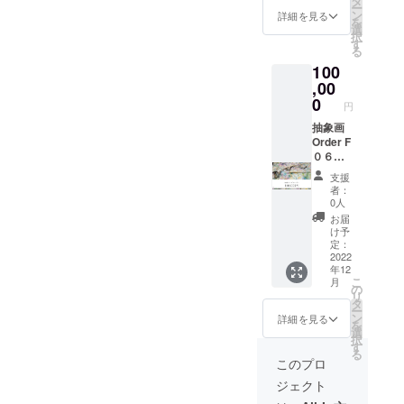
タ
キャン
した
グ作品が好
ー
白キャ
バスを
ン
バスを
詳細を見る
ら、備
を
きだ」と感
ンバス
ベース
選
ベース
考欄に
択
色（お
に抽象
す
に抽象
じていま
ご記入
る
好きな
画を描
画を描
をお願
す。
100
色） 画
きま
きま
いしま
材（水
,00
キャンバス
す。 サ
す。 サ
す。
彩絵の
イズが
0
イズが
に向き合
円
具、ア
小さい
小さい
い、筆を走
クリル
抽象画
のでど
のでど
絵の
Order F
んな場
らせる時間
んな場
具） 等
０６号
所にも
所にも
は、自分の
をを選
サイズ
飾れる
飾れる
支援
心と向き合
びいた
サイズ
世界に
世界に
者：
だけま
41㎝×３
一つの
一つの
0人
う大切な時
す。 ※
１,８㎝
インテ
インテ
お届
間でもあり
おまか
お選び
リアに
リアに
け予
せで制
いただ
ます。
なりま
定：
なりま
作もで
けるも
2022
す。 １
す。 １
年12
きま
の 色
つより
つより
こ
月
2025年は、
す。 ２
（お好
も２つ
の
も２つ
リ
０㎝正
きな
や３つ
タ
もっと多く
や３つ
ー
方形の
色） 画
など複
ン
など複
詳細を見る
の方に作品
を
キャン
材（水
数の制
選
数の制
択
を届けた
バスを
彩絵の
作では
す
作では
る
ベース
具、ア
繋ぎ絵
繋ぎ絵
このプロ
い。
に抽象
クリル
の様に
の様に
そんな想い
ジェクト
画を描
絵の
模様が
模様が
きま
具、油
から、今回
繋がる