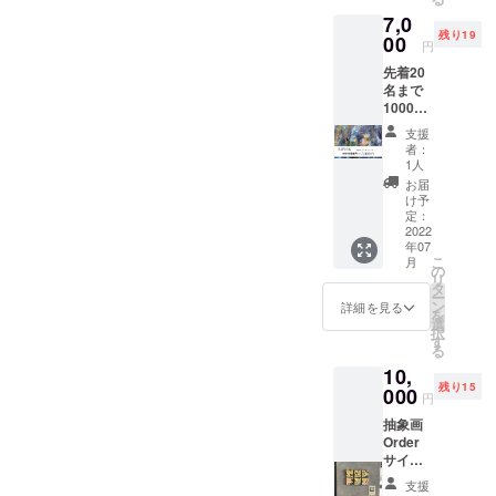
2022年11
材は選
画を描
即時お
7,0
べませ
きま
月：芸術の
届けさ
残り19
ん。 １
00
す。 サ
せてい
円
虎展（日光
０㎝正
イズが
ただき
先着20
東照宮美術
方形の
小さい
ます。
名まで
キャン
のでど
※希望日
館）
10000
バスを
んな場
などが
ほか多数。
円のリ
ベース
所にも
ありま
支援
ターン
に抽象
飾れる
した
者：
を7000
画を描
世界に
1人
ら、備
---
円で提
きま
一つの
考欄に
お届
供させ
す。 サ
インテ
け予
ご記入
ていた
イズが
定：
リアに
■ 受賞歴・認
をお願
だきま
2022
小さい
なりま
いしま
定
年07
す。
のでど
す。 １
す。
こ
月
「値段
2022年：徳
んな場
の
つより
リ
は違い
所にも
タ
も２つ
川家康作家
ー
ますが
飾れる
ン
や３つ
詳細を見る
を
之賞
内容は
世界に
選
など複
択
同じで
一つの
す
2021年：
数の制
る
す。」
インテ
作では
Artista del
10,
抽象画
リアに
繋ぎ絵
残り15
post
Order
000
なりま
の様に
円
サイズ
す。 １
模様が
luminescenz
抽象画
１０㎝×
つより
繋がる
a e sole
Order
１０㎝
も２つ
のでよ
サイズ
（正方
bianco.
や３つ
り面白
１０㎝×
形） ※
など複
い表現
支援
残照と白日
１０㎝