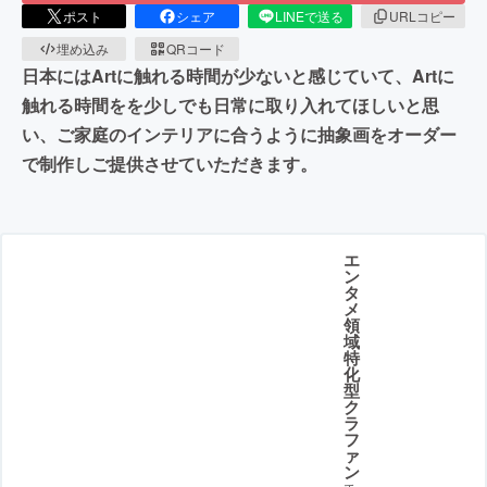
ポスト
シェア
LINEで送る
URLコピー
埋め込み
QRコード
日本にはArtに触れる時間が少ないと感じていて、Artに
触れる時間をを少しでも日常に取り入れてほしいと思
い、ご家庭のインテリアに合うように抽象画をオーダー
で制作しご提供させていただきます。
エ
ン
タ
メ
領
域
特
化
型
ク
ラ
フ
ァ
ン