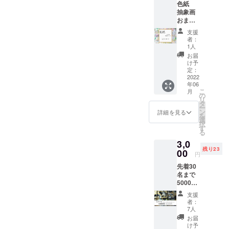
色紙
間はク
そっと表現
抽象画
ラウド
すること
おまか
ファン
せオー
ディン
が、私の制
支援
ダー サ
グが終
者：
作の核に
イズ
了して
1人
=24×27.
なっていま
から約5
お届
2 ※画材
カ月間
け予
す。
は水彩
までと
定：
絵の具
2022
いたし
年06
または
ます。
普段は、絵
こ
月
アクリ
制作工
の
の制作を中
リ
ル絵の
程を
タ
ー
心に活動し
具にな
SNSに
ン
詳細を見る
を
りま
乗せな
選
ながら、時
択
す。 ※
いこと
す
る
折Web制作
色や画
が多い
3,0
材は選
にも携わっ
ので、
残り23
べませ
00
画材選
円
ています。
ん。 サ
びから
デジタルと
先着30
イズが
完成ま
名まで
小さい
での制
アナログ、
5000円
のでど
作方法
それぞれの
のリ
んな場
をお教
支援
ターン
表現を行き
所にも
えいた
者：
を3000
飾れる
しま
7人
来しなが
円で提
世界に
す。
お届
ら、今後も
供させ
一つの
け予