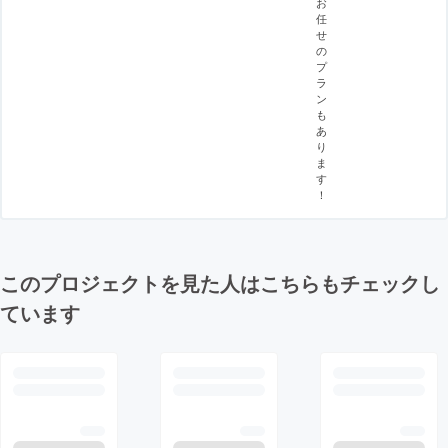
お
任
せ
の
プ
ラ
ン
も
あ
り
ま
す
！
このプロジェクトを見た人はこちらもチェックし
ています