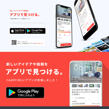
どうぞ応援
せてい
のほど、よ
ただき
ます。
ろしくお願
※希望日
いいたしま
などが
ありま
した
ら、備
考欄に
ご記入
をお願
いしま
す。