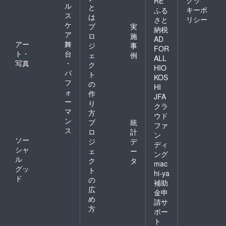
クッ
RE
ル
と
キーポ
ふる
ス
は
リシー
さと
ケ
プ
実
納税
ア
ロ
施
AD
アー
舞
ジ
事
FOR
ト・
台
ェ
例
ALL
写真
・
ク
HIO
パ
ト
KOS
フ
の
HI
ォ
作
JFA
ー
り
クラ
マ
方
ウド
ン
プ
統
ファ
ス
ロ
計
ン
ソー
ジ
デ
ディ
シャ
ェ
ー
ング
ル
ク
タ
mac
グッ
ト
hi-ya
ド
の
補助
広
金申
め
請サ
方
ポー
ト