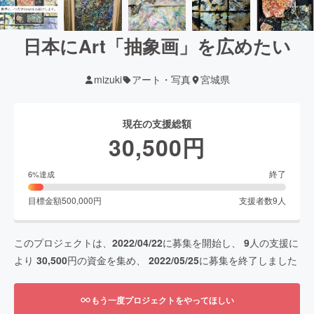
日本にArt「抽象画」を広めたい
mizuki
アート・写真
宮城県
現在の支援総額
30,500
円
終了
6
%達成
目標金額
500,000
円
支援者数
9
人
このプロジェクトは、
2022/04/22
に募集を開始し、
9
人の支援に
より
30,500
円の資金を集め、
2022/05/25
に募集を終了しました
もう一度プロジェクトをやってほしい