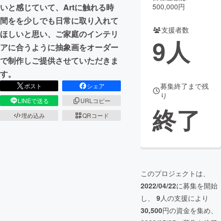
いと感じていて、Artに触れる時
500,000円
まちづくり・地域活性化
間をを少しでも日常に取り入れて
支援者数
ほしいと思い、ご家庭のインテリ
9
人
アに合うように抽象画をオーダー
CAMPFIRE for Social Good
CAMPFIRE Creation
で制作しご提供させていただきま
CAMPFIREふるさと納税
machi-ya
コミュニティ
す。
募集終了まで残
ポスト
シェア
り
LINEで送る
URLコピー
終了
埋め込み
QRコード
このプロジェクトは、
2022/04/22
に募集を開始
し、
9
人の支援により
30,500
円の資金を集め、