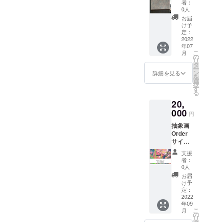
お選び
数の制
ができ
者：
の芸術家と
（正方
いただ
作では
0人
るの
形） ※
けるも
繋ぎ絵
して認定
で、個
お届
お選び
の 黒
の様に
け予
人的に
ほか多数。
いただ
キャン
定：
模様が
は複数
けるも
2022
バスOr
繋がる
の注文
年07
の 黒
白キャ
のでよ
がおす
---
こ
月
キャン
ンバス
の
り面白
すめで
リ
バス 色
色（お
タ
い表現
す。 ※
ー
（お好
好きな
ン
■ 今の想い
ができ
詳細を見る
制作が
を
きな
色） 画
選
るの
完了後
択
色） 画
材（水
す
で、個
即時お
る
ここ数年は
材（水
彩絵の
人的に
届けさ
20,
彩絵の
具、ア
は複数
創作の時間
せてい
具、ア
000
クリル
の注文
ただき
円
をなかなか
クリル
絵の
がおす
ます。
抽象画
絵の
取れずにい
具） 等
すめで
※希望日
Order
具） を
をを選
す。 ※
などが
ましたが、
サイズ
選びい
びいた
制作が
ありま
定期的にデ
２０㎝×
ただけ
だけま
完了後
した
支援
２０㎝
ます。
す。 ※
ジタル作品
即時お
者：
ら、備
（正方
※おまか
おまか
0人
届けさ
考欄に
を制作して
形） ※
せで制
せで制
せてい
お届
ご記入
お選び
いました。
作もで
作もで
け予
ただき
をお願
いただ
きま
定：
きま
ます。
ですが、改
いしま
けるも
2022
す。 １
す。 １
※希望日
す。
めて「やっ
年09
の 黒
０㎝正
０㎝正
などが
こ
月
キャン
方形の
の
ぱりアナロ
方形の
ありま
リ
バスOr
キャン