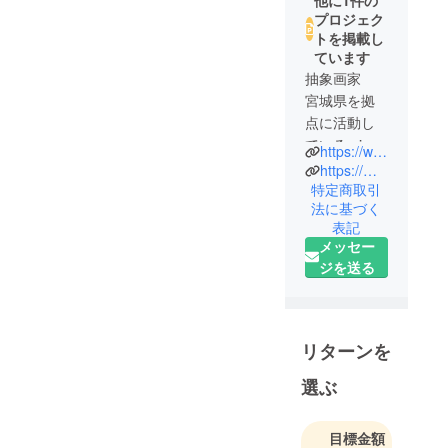
プロジェク
トを掲載し
ています
抽象画家
宮城県を拠
点に活動し
ているmizuki
https://www.instagram.com/1998_m.oyama?igsh=cXM3OGY3aTYxN3d5
と申しま
https://mizukioyama.github.io/website/
す。
特定商取引
法に基づく
国内外の展
表記
覧会に参加
メッセー
しながら、
ジを送る
「アートが
日々の暮ら
しにそっと
寄り添う時
リターンを
間」を届け
選ぶ
たいという
想いで、作
品を描き続
目標金額